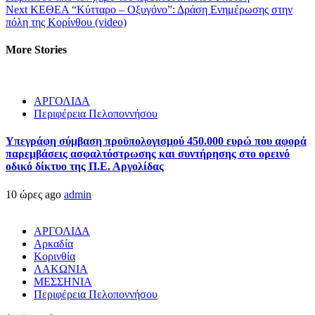
Next
ΚΕΘΕΑ “Κύτταρο – Οξυγόνο”: Δράση Ενημέρωσης στην
πόλη της Κορίνθου (video)
More Stories
ΑΡΓΟΛΙΔΑ
Περιφέρεια Πελοποννήσου
Υπεγράφη σύμβαση προϋπολογισμού 450.000 ευρώ που αφορά
παρεμβάσεις ασφαλτόστρωσης και συντήρησης στο ορεινό
οδικό δίκτυο της Π.Ε. Αργολίδας
10 ώρες ago
admin
ΑΡΓΟΛΙΔΑ
Αρκαδία
Κορινθία
ΛΑΚΩΝΙΑ
ΜΕΣΣΗΝΙΑ
Περιφέρεια Πελοποννήσου