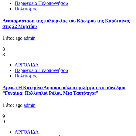
Περιφέρεια Πελοποννήσου
Πολιτισμός
Αναπαράσταση της πολιορκίας του Κάστρου της Καρύταινας
στις 22 Μαρτίου
1 έτος ago
admin
8
8
ΑΡΓΟΛΙΔΑ
Περιφέρεια Πελοποννήσου
Πολιτισμός
Άργος: Η Κατερίνα Δημακοπούλου ομιλήτρια στο συνέδριο
“Γυναίκα: Πολλαπλοί Ρόλοι, Μια Ταυτότητα”
1 έτος ago
admin
9
9
ΑΡΓΟΛΙΔΑ