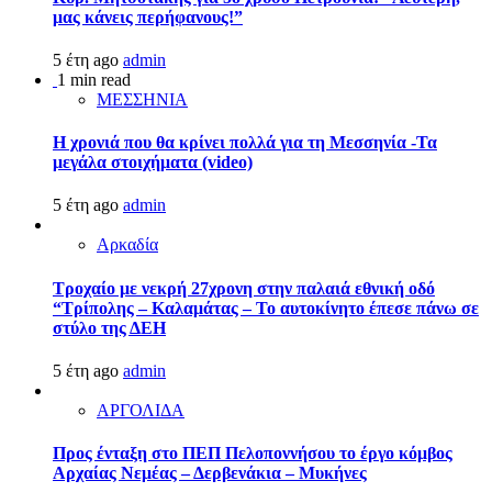
μας κάνεις περήφανους!”
5 έτη ago
admin
1 min read
ΜΕΣΣΗΝΙΑ
Η χρονιά που θα κρίνει πολλά για τη Μεσσηνία -Τα
μεγάλα στοιχήματα (video)
5 έτη ago
admin
Αρκαδία
Τροχαίο με νεκρή 27χρονη στην παλαιά εθνική οδό
“Τρίπολης – Καλαμάτας – Το αυτοκίνητο έπεσε πάνω σε
στύλο της ΔΕΗ
5 έτη ago
admin
ΑΡΓΟΛΙΔΑ
Προς ένταξη στο ΠΕΠ Πελοποννήσου το έργο κόμβος
Αρχαίας Νεμέας – Δερβενάκια – Μυκήνες