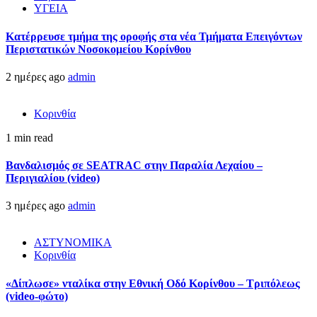
ΥΓΕΙΑ
Kατέρρευσε τμήμα της οροφής στα νέα Τμήματα Επειγόντων
Περιστατικών Νοσοκομείου Κορίνθου
2 ημέρες ago
admin
Κορινθία
1 min read
Βανδαλισμός σε SEATRAC στην Παραλία Λεχαίου –
Περιγιαλίου (video)
3 ημέρες ago
admin
ΑΣΤΥΝΟΜΙΚΑ
Κορινθία
«Δίπλωσε» νταλίκα στην Εθνική Oδό Κορίνθου – Τριπόλεως
(video-φώτο)