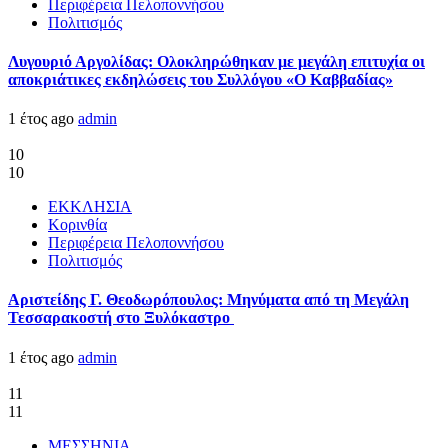
Περιφέρεια Πελοποννήσου
Πολιτισμός
Λυγουριό Αργολίδας: Ολοκληρώθηκαν με μεγάλη επιτυχία οι
αποκριάτικες εκδηλώσεις του Συλλόγου «Ο Καββαδίας»
1 έτος ago
admin
10
10
ΕΚΚΛΗΣΙΑ
Κορινθία
Περιφέρεια Πελοποννήσου
Πολιτισμός
Αριστείδης Γ. Θεοδωρόπουλος: Μηνύματα από τη Μεγάλη
Τεσσαρακοστή στο Ξυλόκαστρο
1 έτος ago
admin
11
11
ΜΕΣΣΗΝΙΑ