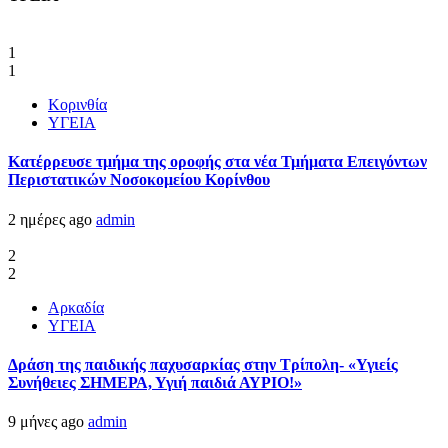
1
1
Κορινθία
ΥΓΕΙΑ
Kατέρρευσε τμήμα της οροφής στα νέα Τμήματα Επειγόντων
Περιστατικών Νοσοκομείου Κορίνθου
2 ημέρες ago
admin
2
2
Αρκαδία
ΥΓΕΙΑ
Δράση της παιδικής παχυσαρκίας στην Τρίπολη- «Υγιείς
Συνήθειες ΣΗΜΕΡΑ, Υγιή παιδιά ΑΥΡΙΟ!»
9 μήνες ago
admin