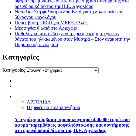
αφορά παρεμβάσεις ασφαλτόστρωσης και συντήρησης στο
ορεινό οδικό δίκτυο της Π.Ε. Αργολίδας
Ναύπλιο: Στη φυλακή οι δύο Ινδοί για τη δολοφονία του
58χρονου ψυχολόγου
Παρέμβαση ΠΕΣΠ για MERE Ελλάς
Μεσσηνία: Φωτιά στο Αριοχώρι
Παθολογικά αίτια «δείχνει» η πρώτη εκτίμηση για τον
θάνατο του ηλικιωμένου στον Μυστρά – Στον ανακριτή την
Παρασκευή ο γιος του
Kατηγορίες
Kατηγορίες
ΑΡΓΟΛΙΔΑ
Περιφέρεια Πελοποννήσου
Υπεγράφη σύμβαση προϋπολογισμού 450.000 ευρώ που
αφορά παρεμβάσεις ασφαλτόστρωσης και συντήρησης
στο ορεινό οδικό δίκτυο της Π.Ε. Αργολίδας