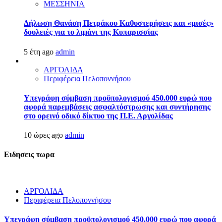
ΜΕΣΣΗΝΙΑ
Δήλωση Θανάση Πετράκου Καθυστερήσεις και «μισές»
δουλειές για το λιμάνι της Κυπαρισσίας
5 έτη ago
admin
ΑΡΓΟΛΙΔΑ
Περιφέρεια Πελοποννήσου
Υπεγράφη σύμβαση προϋπολογισμού 450.000 ευρώ που
αφορά παρεμβάσεις ασφαλτόστρωσης και συντήρησης
στο ορεινό οδικό δίκτυο της Π.Ε. Αργολίδας
10 ώρες ago
admin
Ειδησεις τωρα
ΑΡΓΟΛΙΔΑ
Περιφέρεια Πελοποννήσου
Υπεγράφη σύμβαση προϋπολογισμού 450.000 ευρώ που αφορά