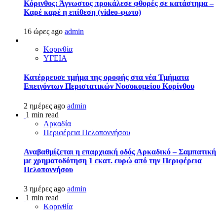
Κόρινθος: Άγνωστος προκάλεσε φθορές σε κατάστημα –
Καρέ καρέ η επίθεση (video-φωτο)
16 ώρες ago
admin
Κορινθία
ΥΓΕΙΑ
Kατέρρευσε τμήμα της οροφής στα νέα Τμήματα
Επειγόντων Περιστατικών Νοσοκομείου Κορίνθου
2 ημέρες ago
admin
1 min read
Αρκαδία
Περιφέρεια Πελοποννήσου
Αναβαθμίζεται η επαρχιακή οδός Αρκαδικό – Σαμπατική
με χρηματοδότηση 1 εκατ. ευρώ από την Περιφέρεια
Πελοποννήσου
3 ημέρες ago
admin
1 min read
Κορινθία