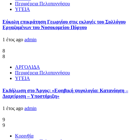
Περιφέρεια Πελοποννήσου
ΥΓΕΙΑ
Εύκολη επικράτηση Γεωργίου στις εκλογές του Συλλόγου
Εργαζομένων του Νοσοκομείου Πύργου
1 έτος ago
admin
8
8
ΑΡΓΟΛΙΔΑ
Περιφέρεια Πελοποννήσου
ΥΓΕΙΑ
Εκδήλωση στο Άργος: «Εφηβική ψυχολογία: Κατανόηση –
Διαχείριση – Υποστήριξη»
1 έτος ago
admin
9
9
Κορινθία