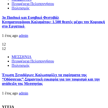
Περιφέρεια Πελοποννήσου
Πολιτισμός
3ο Παιδικό και Εφηβικό Φεστιβάλ
Κινηματογράφου Καλαμάτας: 1.500 θεατές μέχρι την Κυριακή
στο Εργατικό
1 έτος ago
admin
12
12
ΜΕΣΣΗΝΙΑ
Περιφέρεια Πελοποννήσου
Πολιτισμός
Ένωση Ξενοδόχων: Καλωσορίζει τα γυρίσματα της
“Οδύσσειας”-Σημαντική ευκαιρία για τον τουρισμό και την
ανάδειξη της Μεσσηνίας
1 έτος ago
admin
ΥΓΕΙΑ