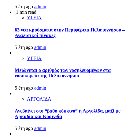
5 έτη ago
admin
1 min read
ΥΓΕΙΑ
63 νέα κρούσματα στην Περιφέρεια Πελοποννήσου –
Αναλυτικοί πίνακες
5 έτη ago
admin
ΥΓΕΙΑ
Μειώνεται ο αριθμός των νοσηλευομένων στα
νοσοκομεία της Πελοποννήσου
5 έτη ago
admin
ΑΡΓΟΛΙΔΑ
Ανεβαίνει στο “βαθύ κόκκινο” η Αργολίδα, μαζί με
Αρκαδία και Κορινθία
5 έτη ago
admin