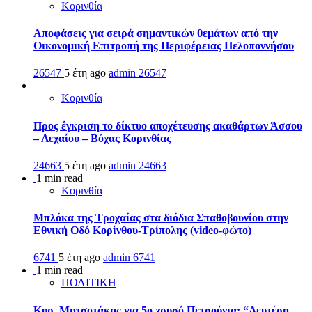
Κορινθία
Αποφάσεις για σειρά σημαντικών θεμάτων από την
Οικονομική Επιτροπή της Περιφέρειας Πελοποννήσου
26547
5 έτη ago
admin
26547
Κορινθία
Προς έγκριση το δίκτυο αποχέτευσης ακαθάρτων Άσσου
– Λεχαίου – Βόχας Κορινθίας
24663
5 έτη ago
admin
24663
1 min read
Κορινθία
Μπλόκα της Τροχαίας στα διόδια Σπαθοβουνίου στην
Εθνική Οδό Κορίνθου-Τρίπολης (video-φώτο)
6741
5 έτη ago
admin
6741
1 min read
ΠΟΛΙΤΙΚΗ
Κυρ. Μητσοτάκης για 5ο χρυσό Πετρούνια: “Λευτέρη,