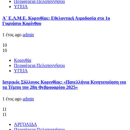
Περιφέρεια Πελοποννήσου
ΥΓΕΙΑ
Α΄ Ε.Λ.Μ.Ε. Κορινθίας: Εθελοντική Αιμοδοσία στο 1ο
Γυμνάσιο Κορίνθου
1 έτος ago
admin
10
10
Κορινθία
Περιφέρεια Πελοποννήσου
ΥΓΕΙΑ
Ιατρικός Σύλλογος Κορινθίας: «Πανελλήνια Κινητοποίηση για
τα Τέμπη την 28η Φεβρουαρίου 2025»
1 έτος ago
admin
11
11
ΑΡΓΟΛΙΔΑ
Περιφέρεια Πελοποννήσου