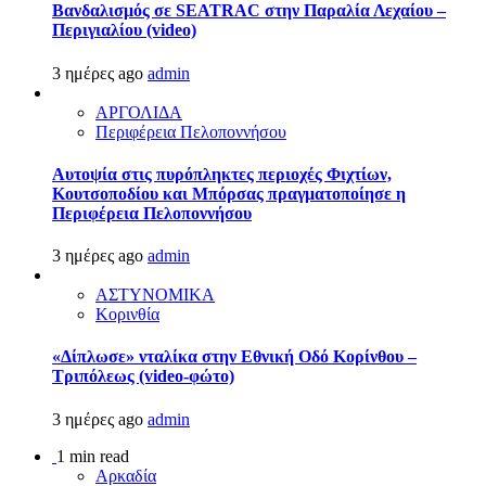
Βανδαλισμός σε SEATRAC στην Παραλία Λεχαίου –
Περιγιαλίου (video)
3 ημέρες ago
admin
ΑΡΓΟΛΙΔΑ
Περιφέρεια Πελοποννήσου
Αυτοψία στις πυρόπληκτες περιοχές Φιχτίων,
Κουτσοποδίου και Μπόρσας πραγματοποίησε η
Περιφέρεια Πελοποννήσου
3 ημέρες ago
admin
ΑΣΤΥΝΟΜΙΚΑ
Κορινθία
«Δίπλωσε» νταλίκα στην Εθνική Oδό Κορίνθου –
Τριπόλεως (video-φώτο)
3 ημέρες ago
admin
1 min read
Αρκαδία