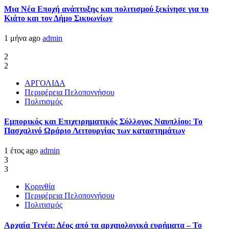
Μια Νέα Εποχή ανάπτυξης και πολιτισμού ξεκίνησε για το
Κιάτο και τον Δήμο Σικυωνίων
1 μήνα ago
admin
2
2
ΑΡΓΟΛΙΔΑ
Περιφέρεια Πελοποννήσου
Πολιτισμός
Εμπορικός και Επιχειρηματικός Σύλλογος Ναυπλίου: Το
Πασχαλινό Ωράριο Λειτουργίας των καταστημάτων
1 έτος ago
admin
3
3
Κορινθία
Περιφέρεια Πελοποννήσου
Πολιτισμός
Αρχαία Τενέα: Δέος από τα αρχαιολογικά ευρήματα – Το