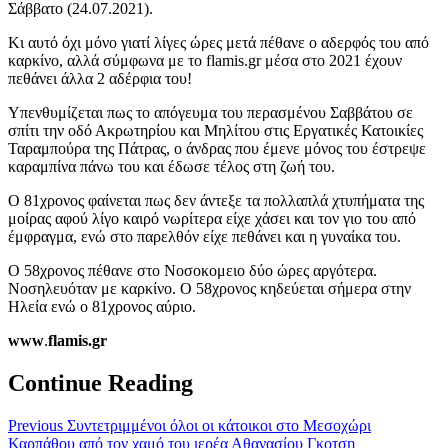
Σάββατο (24.07.2021).
Κι αυτό όχι μόνο γιατί λίγες ώρες μετά πέθανε ο αδερφός του από
καρκίνο, αλλά σύμφωνα με το flamis.gr μέσα στο 2021 έχουν
πεθάνει άλλα 2 αδέρφια του!
Υπενθυμίζεται πως το απόγευμα του περασμένου Σαββάτου σε
σπίτι την οδό Ακρωτηρίου και Μηλίτου στις Εργατικές Κατοικίες
Ταραμπούρα της Πάτρας, ο άνδρας που έμενε μόνος του έστρεψε
καραμπίνα πάνω του και έδωσε τέλος στη ζωή του.
Ο 81χρονος φαίνεται πως δεν άντεξε τα πολλαπλά χτυπήματα της
μοίρας αφού λίγο καιρό νωρίτερα είχε χάσει και τον γιο του από
έμφραγμα, ενώ στο παρελθόν είχε πεθάνει και η γυναίκα του.
O 58χρονος πέθανε στο Νοσοκομειο δύο ώρες αργότερα.
Νοσηλευόταν με καρκίνο. Ο 58χρονος κηδεύεται σήμερα στην
Ηλεία ενώ ο 81χρονος αύριο.
www
.
flamis.gr
Continue Reading
Previous
Συντετριμμένοι όλοι οι κάτοικοι στο Μεσοχώρι
Καρπάθου από τον χαμό του ιερέα Αθανασίου Γκοτση