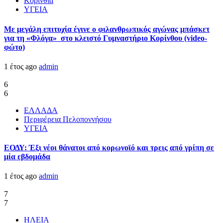
Κορινθία
ΥΓΕΙΑ
Με μεγάλη επιτυχία έγινε ο φιλανθρωπικός αγώνας μπάσκετ
για τη «Φλόγα» στο κλειστό Γυμναστήριο Κορίνθου (video-
φώτο)
1 έτος ago
admin
6
6
ΕΛΛΑΔΑ
Περιφέρεια Πελοποννήσου
ΥΓΕΙΑ
ΕΟΔΥ: Έξι νέοι θάνατοι από κορωνοϊό και τρεις από γρίπη σε
μία εβδομάδα
1 έτος ago
admin
7
7
ΗΛΕΙΑ