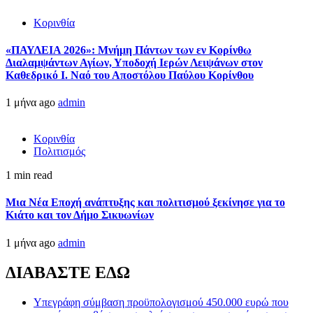
Κορινθία
«ΠΑΥΛΕΙΑ 2026»: Μνήμη Πάντων των εν Κορίνθω
Διαλαμψάντων Αγίων, Υποδοχή Ιερών Λειψάνων στον
Καθεδρικό Ι. Ναό του Αποστόλου Παύλου Κορίνθου
1 μήνα ago
admin
Κορινθία
Πολιτισμός
1 min read
Μια Νέα Εποχή ανάπτυξης και πολιτισμού ξεκίνησε για το
Κιάτο και τον Δήμο Σικυωνίων
1 μήνα ago
admin
ΔΙΑΒΑΣΤΕ ΕΔΩ
Υπεγράφη σύμβαση προϋπολογισμού 450.000 ευρώ που