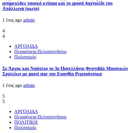
μνημειώδες ταφικό κτίσμα και το χρυσό δαχτυλίδι του
Απόλλωνα (φωτο)
1 έτος ago
admin
4
4
ΑΡΓΟΛΙΔΑ
Περιφέρεια Πελοποννήσου
Πολιτισμός
Σε Άργος και Ναύπλιο το 3ο Πανελλήνιο Φεστιβάλ Μουσικών
Σχολείων με guest star την Ευανθία Ρεμπούτσικα
1 έτος ago
admin
5
5
ΑΡΓΟΛΙΔΑ
Περιφέρεια Πελοποννήσου
ΠΟΛΙΤΙΚΗ
Πολιτισμός