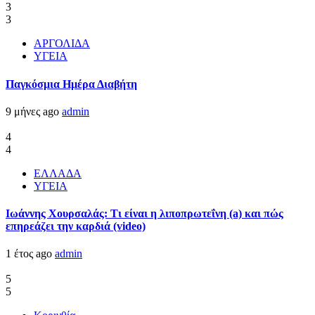
3
3
ΑΡΓΟΛΙΔΑ
ΥΓΕΙΑ
Παγκόσμια Ημέρα Διαβήτη
9 μήνες ago
admin
4
4
ΕΛΛΑΔΑ
ΥΓΕΙΑ
Ιωάννης Χουρσαλάς: Τι είναι η λιποπρωτεΐνη (a) και πώς
επηρεάζει την καρδιά (video)
1 έτος ago
admin
5
5