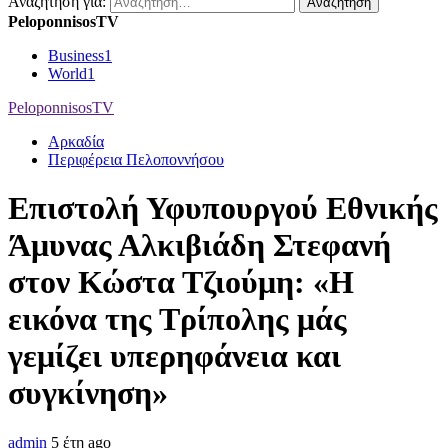
Αναζήτηση για:
PeloponnisosTV
Business
1
World
1
PeloponnisosTV
Αρκαδία
Περιφέρεια Πελοποννήσου
Επιστολή Υφυπουργού Εθνικής
Άμυνας Αλκιβιάδη Στεφανή
στον Κώστα Τζιούμη: «Η
εικόνα της Τρίπολης μάς
γεμίζει υπερηφάνεια και
συγκίνηση»
admin
5 έτη ago