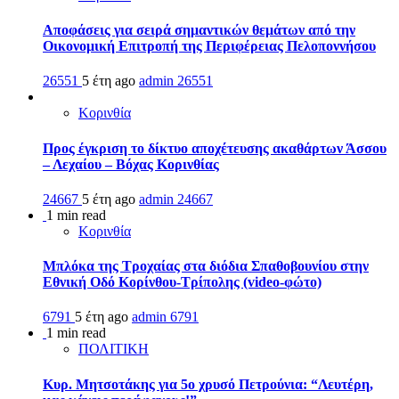
Αποφάσεις για σειρά σημαντικών θεμάτων από την
Οικονομική Επιτροπή της Περιφέρειας Πελοποννήσου
26551
5 έτη ago
admin
26551
Κορινθία
Προς έγκριση το δίκτυο αποχέτευσης ακαθάρτων Άσσου
– Λεχαίου – Βόχας Κορινθίας
24667
5 έτη ago
admin
24667
1 min read
Κορινθία
Μπλόκα της Τροχαίας στα διόδια Σπαθοβουνίου στην
Εθνική Οδό Κορίνθου-Τρίπολης (video-φώτο)
6791
5 έτη ago
admin
6791
1 min read
ΠΟΛΙΤΙΚΗ
Κυρ. Μητσοτάκης για 5ο χρυσό Πετρούνια: “Λευτέρη,