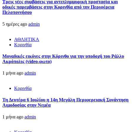
Τρεις νέες συμβάσεις για αντιπλημμυρική προστασία και
οδικές παρεμβάσεις στην Κορινθία από την Περιφέρεια
Πελοποννήσου
5 ημέρες ago
admin
ΑΘΛΗΤΙΚΑ
Κορινθία
Μοναδικές εικόνες στην Κόρινθο για την υποδοχή του Ράλλυ
Ακρόπολις (video-φωτο)
1 μήνα ago
admin
Κορινθία
Τη Δευτέρα 6 Ιουλίου η 14η Μεγάλη Περιφερειακή Συνάντηση
Αιμοδοσίας στην Νεμέα
1 μήνα ago
admin