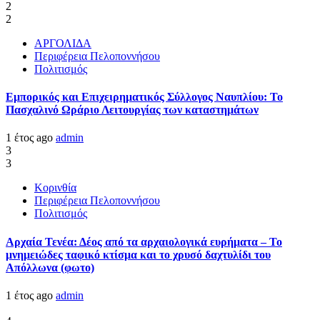
2
2
ΑΡΓΟΛΙΔΑ
Περιφέρεια Πελοποννήσου
Πολιτισμός
Εμπορικός και Επιχειρηματικός Σύλλογος Ναυπλίου: Το
Πασχαλινό Ωράριο Λειτουργίας των καταστημάτων
1 έτος ago
admin
3
3
Κορινθία
Περιφέρεια Πελοποννήσου
Πολιτισμός
Αρχαία Τενέα: Δέος από τα αρχαιολογικά ευρήματα – Το
μνημειώδες ταφικό κτίσμα και το χρυσό δαχτυλίδι του
Απόλλωνα (φωτο)
1 έτος ago
admin