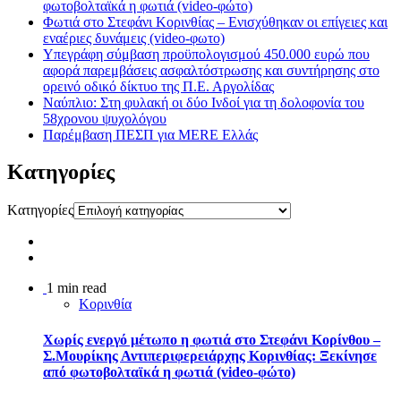
φωτοβολταϊκά η φωτιά (video-φώτο)
Φωτιά στο Στεφάνι Κορινθίας – Ενισχύθηκαν οι επίγειες και
εναέριες δυνάμεις (video-φωτο)
Υπεγράφη σύμβαση προϋπολογισμού 450.000 ευρώ που
αφορά παρεμβάσεις ασφαλτόστρωσης και συντήρησης στο
ορεινό οδικό δίκτυο της Π.Ε. Αργολίδας
Ναύπλιο: Στη φυλακή οι δύο Ινδοί για τη δολοφονία του
58χρονου ψυχολόγου
Παρέμβαση ΠΕΣΠ για MERE Ελλάς
Kατηγορίες
Kατηγορίες
1 min read
Κορινθία
Χωρίς ενεργό μέτωπο η φωτιά στο Στεφάνι Κορίνθου –
Σ.Μουρίκης Αντιπεριφερειάρχης Κορινθίας: Ξεκίνησε
από φωτοβολταϊκά η φωτιά (video-φώτο)