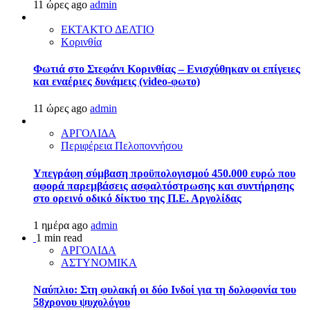
11 ώρες ago
admin
ΕΚΤΑΚΤΟ ΔΕΛΤΙΟ
Κορινθία
Φωτιά στο Στεφάνι Κορινθίας – Ενισχύθηκαν οι επίγειες
και εναέριες δυνάμεις (video-φωτο)
11 ώρες ago
admin
ΑΡΓΟΛΙΔΑ
Περιφέρεια Πελοποννήσου
Υπεγράφη σύμβαση προϋπολογισμού 450.000 ευρώ που
αφορά παρεμβάσεις ασφαλτόστρωσης και συντήρησης
στο ορεινό οδικό δίκτυο της Π.Ε. Αργολίδας
1 ημέρα ago
admin
1 min read
ΑΡΓΟΛΙΔΑ
ΑΣΤΥΝΟΜΙΚΑ
Ναύπλιο: Στη φυλακή οι δύο Ινδοί για τη δολοφονία του
58χρονου ψυχολόγου