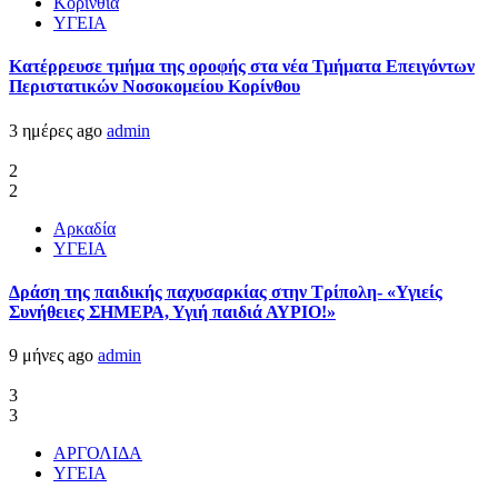
Κορινθία
ΥΓΕΙΑ
Kατέρρευσε τμήμα της οροφής στα νέα Τμήματα Επειγόντων
Περιστατικών Νοσοκομείου Κορίνθου
3 ημέρες ago
admin
2
2
Αρκαδία
ΥΓΕΙΑ
Δράση της παιδικής παχυσαρκίας στην Τρίπολη- «Υγιείς
Συνήθειες ΣΗΜΕΡΑ, Υγιή παιδιά ΑΥΡΙΟ!»
9 μήνες ago
admin
3
3
ΑΡΓΟΛΙΔΑ
ΥΓΕΙΑ