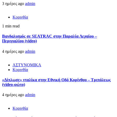
3 ημέρες ago
admin
Κορινθία
1 min read
Βανδαλισμός σε SEATRAC στην Παραλία Λεχαίου –
Περιγιαλίου (video)
4 ημέρες ago
admin
ΑΣΤΥΝΟΜΙΚΑ
Κορινθία
«Δίπλωσε» νταλίκα στην Εθνική Oδό Κορίνθου – Τριπόλεως
(video-φώτο)
4 ημέρες ago
admin
Κορινθία