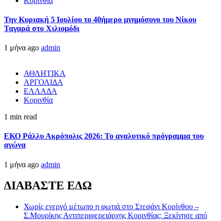
Κορινθία
Την Κυριακή 5 Ιουλίου το 40ήμερο μνημόσυνο του Νίκου
Ταγαρά στο Χιλιομόδι
1 μήνα ago
admin
ΑΘΛΗΤΙΚΑ
ΑΡΓΟΛΙΔΑ
ΕΛΛΑΔΑ
Κορινθία
1 min read
ΕΚΟ Ράλλυ Ακρόπολις 2026: Το αναλυτικό πρόγραμμα του
αγώνα
1 μήνα ago
admin
ΔΙΑΒΑΣΤΕ ΕΔΩ
Χωρίς ενεργό μέτωπο η φωτιά στο Στεφάνι Κορίνθου –
Σ.Μουρίκης Αντιπεριφερειάρχης Κορινθίας: Ξεκίνησε από