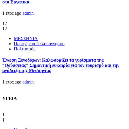
στο Εργατικό
1 έτος ago
admin
12
12
ΜΕΣΣΗΝΙΑ
Περιφέρεια Πελοποννήσου
Πολιτισμός
Ένωση Ξενοδόχων: Καλωσορίζει τα γυρίσματα της
“Οδύσσειας”-Σημαντική ευκαιρία για τον τουρισμό και την
ανάδειξη της Μεσσηνίας
1 έτος ago
admin
ΥΓΕΙΑ
1
1