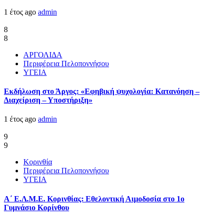
1 έτος ago
admin
8
8
ΑΡΓΟΛΙΔΑ
Περιφέρεια Πελοποννήσου
ΥΓΕΙΑ
Εκδήλωση στο Άργος: «Εφηβική ψυχολογία: Κατανόηση –
Διαχείριση – Υποστήριξη»
1 έτος ago
admin
9
9
Κορινθία
Περιφέρεια Πελοποννήσου
ΥΓΕΙΑ
Α΄ Ε.Λ.Μ.Ε. Κορινθίας: Εθελοντική Αιμοδοσία στο 1ο
Γυμνάσιο Κορίνθου