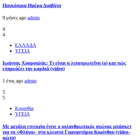
Παγκόσμια Ημέρα Διαβήτη
9 μήνες ago
admin
4
4
ΕΛΛΑΔΑ
ΥΓΕΙΑ
Ιωάννης Χουρσαλάς: Τι είναι η λιποπρωτεΐνη (a) και πώς
επηρεάζει την καρδιά (video)
1 έτος ago
admin
5
5
Κορινθία
ΥΓΕΙΑ
Με μεγάλη επιτυχία έγινε ο φιλανθρωπικός αγώνας μπάσκετ
για τη «Φλόγα» στο κλειστό Γυμναστήριο Κορίνθου (video-
φώτο)