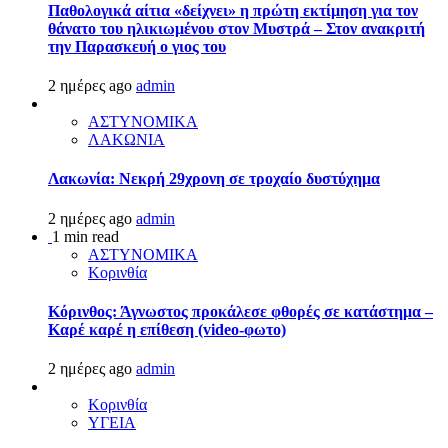
Παθολογικά αίτια «δείχνει» η πρώτη εκτίμηση για τον
θάνατο του ηλικιωμένου στον Μυστρά – Στον ανακριτή
την Παρασκευή ο γιος του
2 ημέρες ago
admin
ΑΣΤΥΝΟΜΙΚΑ
ΛΑΚΩΝΙΑ
Λακωνία: Νεκρή 29χρονη σε τροχαίο δυστύχημα
2 ημέρες ago
admin
1 min read
ΑΣΤΥΝΟΜΙΚΑ
Κορινθία
Κόρινθος: Άγνωστος προκάλεσε φθορές σε κατάστημα –
Καρέ καρέ η επίθεση (video-φωτο)
2 ημέρες ago
admin
Κορινθία
ΥΓΕΙΑ