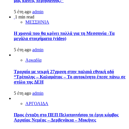
μας κάνεις περήφανους!”
5 έτη ago
admin
1 min read
ΜΕΣΣΗΝΙΑ
Η χρονιά που θα κρίνει πολλά για τη Μεσσηνία -Τα
μεγάλα στοιχήματα (video)
5 έτη ago
admin
Αρκαδία
Τροχαίο με νεκρή 27χρονη στην παλαιά εθνική οδό
“Τρίπολης – Καλαμάτας – Το αυτοκίνητο έπεσε πάνω σε
στύλο της ΔΕΗ
5 έτη ago
admin
ΑΡΓΟΛΙΔΑ
Προς ένταξη στο ΠΕΠ Πελοποννήσου το έργο κόμβος
Αρχαίας Νεμέας – Δερβενάκια – Μυκήνες