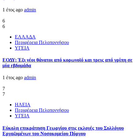
1 έτος ago
admin
6
6
ΕΛΛΑΔΑ
Περιφέρεια Πελοποννήσου
ΥΓΕΙΑ
ΕΟΔΥ: Έξι νέοι θάνατοι από κορωνοϊό και τρεις από γρίπη σε
μία εβδομάδα
1 έτος ago
admin
7
7
ΗΛΕΙΑ
Περιφέρεια Πελοποννήσου
ΥΓΕΙΑ
Εύκολη επικράτηση Γεωργίου στις εκλογές του Συλλόγου
Εργαζομένων του Νοσοκομείου Πύργου