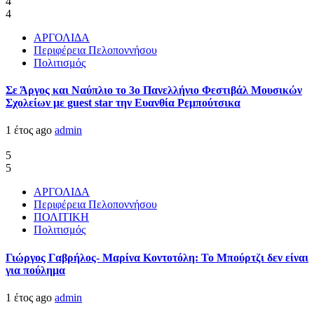
4
4
ΑΡΓΟΛΙΔΑ
Περιφέρεια Πελοποννήσου
Πολιτισμός
Σε Άργος και Ναύπλιο το 3ο Πανελλήνιο Φεστιβάλ Μουσικών
Σχολείων με guest star την Ευανθία Ρεμπούτσικα
1 έτος ago
admin
5
5
ΑΡΓΟΛΙΔΑ
Περιφέρεια Πελοποννήσου
ΠΟΛΙΤΙΚΗ
Πολιτισμός
Γιώργος Γαβρήλος- Μαρίνα Κοντοτόλη: Το Μπούρτζι δεν είναι
για πούλημα
1 έτος ago
admin