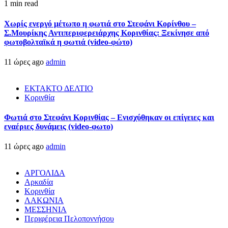
1 min read
Χωρίς ενεργό μέτωπο η φωτιά στο Στεφάνι Κορίνθου –
Σ.Μουρίκης Αντιπεριφερειάρχης Κορινθίας: Ξεκίνησε από
φωτοβολταϊκά η φωτιά (video-φώτο)
11 ώρες ago
admin
ΕΚΤΑΚΤΟ ΔΕΛΤΙΟ
Κορινθία
Φωτιά στο Στεφάνι Κορινθίας – Ενισχύθηκαν οι επίγειες και
εναέριες δυνάμεις (video-φωτο)
11 ώρες ago
admin
ΑΡΓΟΛΙΔΑ
Αρκαδία
Κορινθία
ΛΑΚΩΝΙΑ
ΜΕΣΣΗΝΙΑ
Περιφέρεια Πελοποννήσου