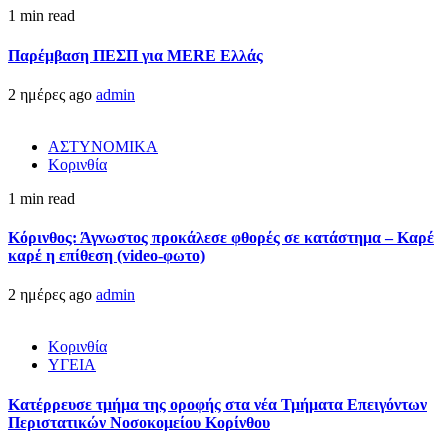
1 min read
Παρέμβαση ΠΕΣΠ για MERE Ελλάς
2 ημέρες ago
admin
ΑΣΤΥΝΟΜΙΚΑ
Κορινθία
1 min read
Κόρινθος: Άγνωστος προκάλεσε φθορές σε κατάστημα – Καρέ
καρέ η επίθεση (video-φωτο)
2 ημέρες ago
admin
Κορινθία
ΥΓΕΙΑ
Kατέρρευσε τμήμα της οροφής στα νέα Τμήματα Επειγόντων
Περιστατικών Νοσοκομείου Κορίνθου