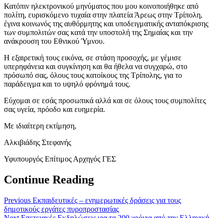
Κατόπιν ηλεκτρονικού μηνύματος που μου κοινοποιήθηκε από
πολίτη, ευρισκόμενο τυχαία στην πλατεία Άρεως στην Τρίπολη,
έγινα κοινωνός της αυθόρμητης και υποδειγματικής ανταπόκρισης
των συμπολιτών σας κατά την υποστολή της Σημαίας και την
ανάκρουση του Εθνικού Ύμνου.
Η εξαιρετική τους εικόνα, σε στάση προσοχής, με γέμισε
υπερηφάνεια και συγκίνηση και θα ήθελα να συγχαρώ, στο
πρόσωπό σας, όλους τους κατοίκους της Τρίπολης, για το
παράδειγμα και το υψηλό φρόνημά τους.
Εύχομαι σε εσάς προσωπικά αλλά και σε όλους τους συμπολίτες
σας υγεία, πρόοδο και ευημερία.
Με ιδιαίτερη εκτίμηση,
Αλκιβιάδης Στεφανής
Υφυπουργός Επίτιμος Αρχηγός ΓΕΣ
Continue Reading
Previous
Εκπαιδευτικές – ενημερωτικές δράσεις για τους
δημοτικούς εργάτες πυροπροστασίας
Next
Επετειακές Εκδηλώσεις για τα 200 χρόνια από την Ελληνική