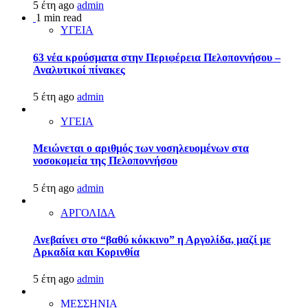
5 έτη ago
admin
1 min read
ΥΓΕΙΑ
63 νέα κρούσματα στην Περιφέρεια Πελοποννήσου –
Αναλυτικοί πίνακες
5 έτη ago
admin
ΥΓΕΙΑ
Μειώνεται ο αριθμός των νοσηλευομένων στα
νοσοκομεία της Πελοποννήσου
5 έτη ago
admin
ΑΡΓΟΛΙΔΑ
Ανεβαίνει στο “βαθύ κόκκινο” η Αργολίδα, μαζί με
Αρκαδία και Κορινθία
5 έτη ago
admin
ΜΕΣΣΗΝΙΑ