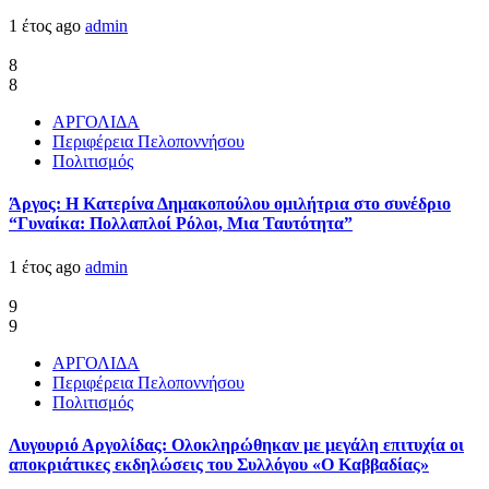
1 έτος ago
admin
8
8
ΑΡΓΟΛΙΔΑ
Περιφέρεια Πελοποννήσου
Πολιτισμός
Άργος: Η Κατερίνα Δημακοπούλου ομιλήτρια στο συνέδριο
“Γυναίκα: Πολλαπλοί Ρόλοι, Μια Ταυτότητα”
1 έτος ago
admin
9
9
ΑΡΓΟΛΙΔΑ
Περιφέρεια Πελοποννήσου
Πολιτισμός
Λυγουριό Αργολίδας: Ολοκληρώθηκαν με μεγάλη επιτυχία οι
αποκριάτικες εκδηλώσεις του Συλλόγου «Ο Καββαδίας»