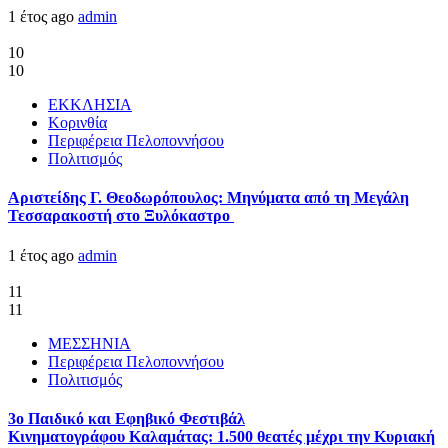
1 έτος ago
admin
10
10
ΕΚΚΛΗΣΙΑ
Κορινθία
Περιφέρεια Πελοποννήσου
Πολιτισμός
Αριστείδης Γ. Θεοδωρόπουλος: Μηνύματα από τη Μεγάλη
Τεσσαρακοστή στο Ξυλόκαστρο
1 έτος ago
admin
11
11
ΜΕΣΣΗΝΙΑ
Περιφέρεια Πελοποννήσου
Πολιτισμός
3ο Παιδικό και Εφηβικό Φεστιβάλ
Κινηματογράφου Καλαμάτας: 1.500 θεατές μέχρι την Κυριακή