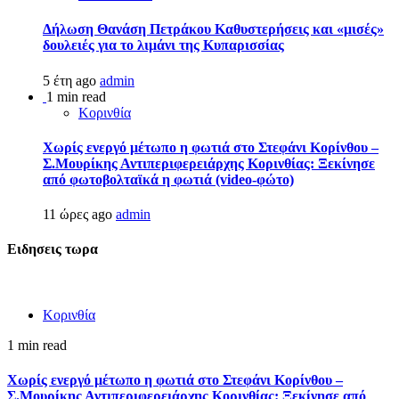
Δήλωση Θανάση Πετράκου Καθυστερήσεις και «μισές»
δουλειές για το λιμάνι της Κυπαρισσίας
5 έτη ago
admin
1 min read
Κορινθία
Χωρίς ενεργό μέτωπο η φωτιά στο Στεφάνι Κορίνθου –
Σ.Μουρίκης Αντιπεριφερειάρχης Κορινθίας: Ξεκίνησε
από φωτοβολταϊκά η φωτιά (video-φώτο)
11 ώρες ago
admin
Ειδησεις τωρα
Κορινθία
1 min read
Χωρίς ενεργό μέτωπο η φωτιά στο Στεφάνι Κορίνθου –
Σ.Μουρίκης Αντιπεριφερειάρχης Κορινθίας: Ξεκίνησε από