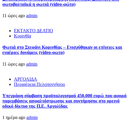
φωτοβολταϊκά η φωτιά (video-φώτο)
11 ώρες ago
admin
ΕΚΤΑΚΤΟ ΔΕΛΤΙΟ
Κορινθία
Φωτιά στο Στεφάνι Κορινθίας – Ενισχύθηκαν οι επίγειες και
εναέριες δυνάμεις (video-φωτο)
11 ώρες ago
admin
ΑΡΓΟΛΙΔΑ
Περιφέρεια Πελοποννήσου
Υπεγράφη σύμβαση προϋπολογισμού 450.000 ευρώ που αφορά
παρεμβάσεις ασφαλτόστρωσης και συντήρησης στο ορεινό
οδικό δίκτυο της Π.Ε. Αργολίδας
1 ημέρα ago
admin