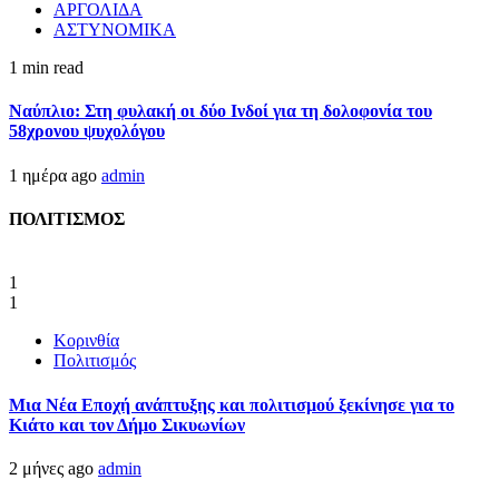
ΑΡΓΟΛΙΔΑ
ΑΣΤΥΝΟΜΙΚΑ
1 min read
Ναύπλιο: Στη φυλακή οι δύο Ινδοί για τη δολοφονία του
58χρονου ψυχολόγου
1 ημέρα ago
admin
ΠΟΛΙΤΙΣΜΟΣ
1
1
Κορινθία
Πολιτισμός
Μια Νέα Εποχή ανάπτυξης και πολιτισμού ξεκίνησε για το
Κιάτο και τον Δήμο Σικυωνίων
2 μήνες ago
admin