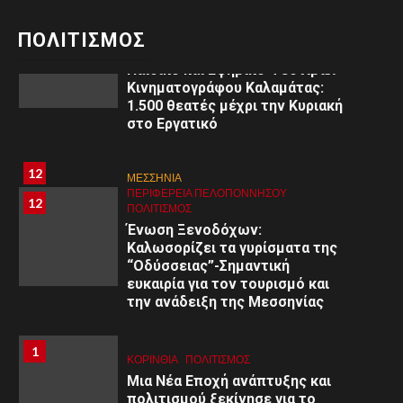
ΠΕΡΙΦΈΡΕΙΑ ΠΕΛΟΠΟΝΝΉΣΟΥ
11
ΠΟΛΙΤΙΣΜΌΣ
ΠΟΛΙΤΙΣΜΟΣ
3ο
Παιδικό και Εφηβικό Φεστιβάλ
Κινηματογράφου Καλαμάτας:
1.500 θεατές μέχρι την Κυριακή
στο Εργατικό
8
8
ΑΡΓΟΛΙΔΑ
12
ΜΕΣΣΗΝΙΑ
ΠΕΡΙΦΈΡΕΙΑ ΠΕΛΟΠΟΝΝΉΣΟΥ
ΥΓΕΙΑ
ΠΕΡΙΦΈΡΕΙΑ ΠΕΛΟΠΟΝΝΉΣΟΥ
12
Εκδήλωση στο Άργος: «Εφηβική
ΠΟΛΙΤΙΣΜΌΣ
ψυχολογία: Κατανόηση –
Ένωση Ξενοδόχων:
Διαχείριση – Υποστήριξη»
Καλωσορίζει τα γυρίσματα της
“Οδύσσειας”-Σημαντική
ευκαιρία για τον τουρισμό και
9
9
ΚΟΡΙΝΘΊΑ
την ανάδειξη της Μεσσηνίας
ΠΕΡΙΦΈΡΕΙΑ ΠΕΛΟΠΟΝΝΉΣΟΥ
ΥΓΕΙΑ
Α΄ Ε.Λ.Μ.Ε. Κορινθίας:
Εθελοντική Αιμοδοσία στο 1ο
1
1
ΚΟΡΙΝΘΊΑ
ΠΟΛΙΤΙΣΜΌΣ
Γυμνάσιο Κορίνθου
Μια Νέα Εποχή ανάπτυξης και
πολιτισμού ξεκίνησε για το