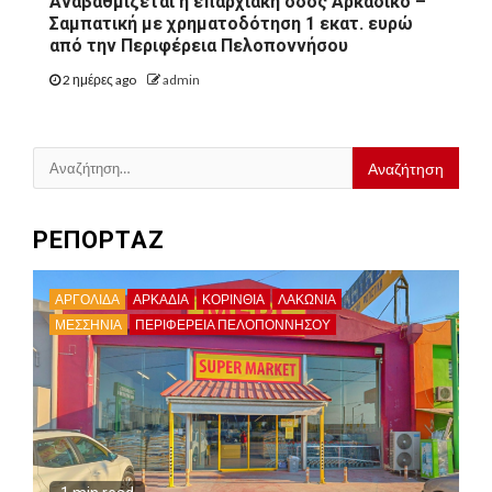
Αναβαθμίζεται η επαρχιακή οδός Αρκαδικό –
Σαμπατική με χρηματοδότηση 1 εκατ. ευρώ
από την Περιφέρεια Πελοποννήσου
2 ημέρες ago
admin
Αναζήτηση
για:
ΡΕΠΟΡΤΑΖ
ΑΡΓΟΛΙΔΑ
ΑΡΚΑΔΊΑ
ΚΟΡΙΝΘΊΑ
ΛΑΚΩΝΙΑ
ΜΕΣΣΗΝΙΑ
ΠΕΡΙΦΈΡΕΙΑ ΠΕΛΟΠΟΝΝΉΣΟΥ