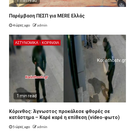
1 min read
Παρέμβαση ΠΕΣΠ για MERE Ελλάς
4 ώρες ago
admin
ΑΣΤΥΝΟΜΙΚΑ
ΚΟΡΙΝΘΊΑ
1 min read
Κόρινθος: Άγνωστος προκάλεσε φθορές σε
κατάστημα – Καρέ καρέ η επίθεση (video-φωτο)
5 ώρες ago
admin