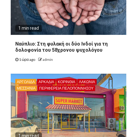
1 min read
Ναύπλιο: Στη φυλακή οι δύο Ινδοί για τη
δολοφονία του 58χρονου ψυχολόγου
1 ώρα ago
admin
ΑΡΓΟΛΙΔΑ
ΑΡΚΑΔΊΑ
ΚΟΡΙΝΘΊΑ
ΛΑΚΩΝΙΑ
ΜΕΣΣΗΝΙΑ
ΠΕΡΙΦΈΡΕΙΑ ΠΕΛΟΠΟΝΝΉΣΟΥ
1 min read