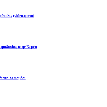
ρόπολις (video-φωτο)
Αιμοδοσίας στην Νεμέα
ά στο Χιλιομόδι