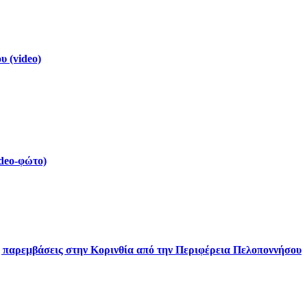
 (video)
deo-φώτο)
ς παρεμβάσεις στην Κορινθία από την Περιφέρεια Πελοποννήσου