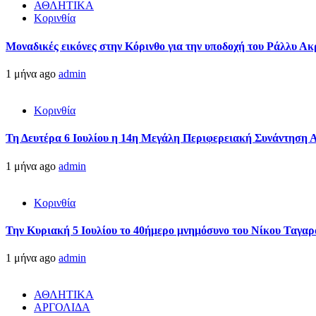
ΑΘΛΗΤΙΚΑ
Κορινθία
Μοναδικές εικόνες στην Κόρινθο για την υποδοχή του Ράλλυ Ακ
1 μήνα ago
admin
Κορινθία
Τη Δευτέρα 6 Ιουλίου η 14η Μεγάλη Περιφερειακή Συνάντηση 
1 μήνα ago
admin
Κορινθία
Την Κυριακή 5 Ιουλίου το 40ήμερο μνημόσυνο του Νίκου Ταγαρ
1 μήνα ago
admin
ΑΘΛΗΤΙΚΑ
ΑΡΓΟΛΙΔΑ