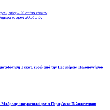
τραυματίες – 20 σπίτια κάηκαν
σήμερα το πρωί αλλοδαπός
ηματοδότηση 1 εκατ. ευρώ από την Περιφέρεια Πελοποννήσου
αι Μπόρσας πραγματοποίησε η Περιφέρεια Πελοποννήσου