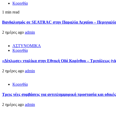
Κορινθία
1 min read
Βανδαλισμός σε SEATRAC στην Παραλία Λεχαίου – Περιγιαλίου
2 ημέρες ago
admin
ΑΣΤΥΝΟΜΙΚΑ
Κορινθία
«Δίπλωσε» νταλίκα στην Εθνική Oδό Κορίνθου – Τριπόλεως (vi
2 ημέρες ago
admin
Κορινθία
Τρεις νέες συμβάσεις για αντιπλημμυρική προστασία και οδικέ
2 ημέρες ago
admin