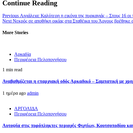
Continue Reading
Previous
Αιγιάλεια: Καλύτερη η εικόνα της πυρκαγιάς – Στους 16 οι 
Next
Νεκρός σε αποθήκη οικίας στα Σταθέικα του Άργους βρέθηκε 
More Stories
Αρκαδία
Περιφέρεια Πελοποννήσου
1 min read
Αναβαθμίζεται η επαρχιακή οδός Αρκαδικό – Σαμπατική με χρ
1 ημέρα ago
admin
ΑΡΓΟΛΙΔΑ
Περιφέρεια Πελοποννήσου
Αυτοψία στις πυρόπληκτες περιοχές Φιχτίων, Κουτσοποδίου κ