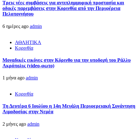
Τρεις νέες συμβάσεις για αντιπλημμυρική προστασία και
οδικές παρεμβάσεις στην Κορινθία από την Περιφέρεια
Πελοποννήσου
6 ημέρες ago
admin
ΑΘΛΗΤΙΚΑ
Κορινθία
Μοναδικές εικόνες στην Κόρινθο για την υποδοχή του Ράλλυ
Ακρόπολις (video-φωτο)
1 μήνα ago
admin
Κορινθία
Τη Δευτέρα 6 Ιουλίου η 14η Μεγάλη Περιφερειακή Συνάντηση
Αιμοδοσίας στην Νεμέα
2 μήνες ago
admin