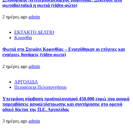
φωτοβολταϊκά η φωτιά (video-φώτο)
2 ημέρες ago
admin
ΕΚΤΑΚΤΟ ΔΕΛΤΙΟ
Κορινθία
Φωτιά στο Στεφάνι Κορινθίας – Ενισχύθηκαν οι επίγειες και
εναέριες δυνάμεις (video-φωτο)
2 ημέρες ago
admin
ΑΡΓΟΛΙΔΑ
Περιφέρεια Πελοποννήσου
Υπεγράφη σύμβαση προϋπολογισμού 450.000 ευρώ που αφορά
παρεμβάσεις ασφαλτόστρωσης και συντήρησης στο ορεινό
οδικό δίκτυο της Π.Ε. Αργολίδας
3 ημέρες ago
admin