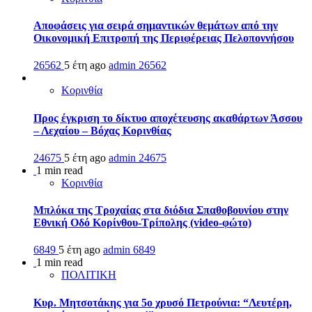
Αποφάσεις για σειρά σημαντικών θεμάτων από την
Οικονομική Επιτροπή της Περιφέρειας Πελοποννήσου
26562
5 έτη ago
admin
26562
Κορινθία
Προς έγκριση το δίκτυο αποχέτευσης ακαθάρτων Άσσου
– Λεχαίου – Βόχας Κορινθίας
24675
5 έτη ago
admin
24675
1 min read
Κορινθία
Μπλόκα της Τροχαίας στα διόδια Σπαθοβουνίου στην
Εθνική Οδό Κορίνθου-Τρίπολης (video-φώτο)
6849
5 έτη ago
admin
6849
1 min read
ΠΟΛΙΤΙΚΗ
Κυρ. Μητσοτάκης για 5ο χρυσό Πετρούνια: “Λευτέρη,