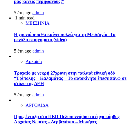
μας κάνεις περήφανους!”
5 έτη ago
admin
1 min read
ΜΕΣΣΗΝΙΑ
Η χρονιά που θα κρίνει πολλά για τη Μεσσηνία -Τα
μεγάλα στοιχήματα (video)
5 έτη ago
admin
Αρκαδία
Τροχαίο με νεκρή 27χρονη στην παλαιά εθνική οδό
“Τρίπολης – Καλαμάτας – Το αυτοκίνητο έπεσε πάνω σε
στύλο της ΔΕΗ
5 έτη ago
admin
ΑΡΓΟΛΙΔΑ
Προς ένταξη στο ΠΕΠ Πελοποννήσου το έργο κόμβος
Αρχαίας Νεμέας – Δερβενάκια – Μυκήνες