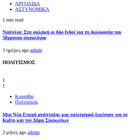
ΑΡΓΟΛΙΔΑ
ΑΣΤΥΝΟΜΙΚΑ
1 min read
Ναύπλιο: Στη φυλακή οι δύο Ινδοί για τη δολοφονία του
58χρονου ψυχολόγου
3 ημέρες ago
admin
ΠΟΛΙΤΙΣΜΟΣ
1
1
Κορινθία
Πολιτισμός
Μια Νέα Εποχή ανάπτυξης και πολιτισμού ξεκίνησε για το
Κιάτο και τον Δήμο Σικυωνίων
2 μήνες ago
admin