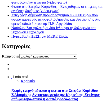
φωτοβολταϊκά η φωτιά (video-φώτο)
Φωτιά στο Στεφάνι Κορινθίας – Ενισχύθηκαν οι επίγειες και
εναέριες δυνάμεις (video-φωτο)
Υπεγράφη σύμβαση προϋπολογισμού 450.000 ευρώ που
αφορά παρεμβάσεις ασφαλτόστρωσης και συντήρησης στο
ορεινό οδικό δίκτυο της Π.Ε. Αργολίδας
Ναύπλιο: Στη φυλακή οι δύο Ινδοί για τη δολοφονία του
58χρονου ψυχολόγου
Παρέμβαση ΠΕΣΠ για MERE Ελλάς
Kατηγορίες
Kατηγορίες
1 min read
Κορινθία
Χωρίς ενεργό μέτωπο η φωτιά στο Στεφάνι Κορίνθου –
Σ.Μουρίκης Αντιπεριφερειάρχης Κορινθίας: Ξεκίνησε
από φωτοβολταϊκά η φωτιά (video-φώτο)