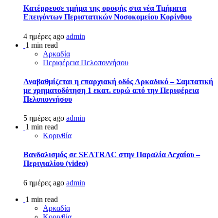
Kατέρρευσε τμήμα της οροφής στα νέα Τμήματα
Επειγόντων Περιστατικών Νοσοκομείου Κορίνθου
4 ημέρες ago
admin
1 min read
Αρκαδία
Περιφέρεια Πελοποννήσου
Αναβαθμίζεται η επαρχιακή οδός Αρκαδικό – Σαμπατική
με χρηματοδότηση 1 εκατ. ευρώ από την Περιφέρεια
Πελοποννήσου
5 ημέρες ago
admin
1 min read
Κορινθία
Βανδαλισμός σε SEATRAC στην Παραλία Λεχαίου –
Περιγιαλίου (video)
6 ημέρες ago
admin
1 min read
Αρκαδία
Κορινθία