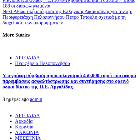
Previous
Κοροναϊός – 2.156 νέα κρούσματα και 8 θάνατοι – Στους
188 οι διασωληνωμένοι
Next
Αθωωτική απόφαση της Ελληνικής Δικαιοσύνης για τον πρ.
Περιφερειάρχη Πελοποννήσου Πέτρο Τατούλη σχετικά με τη
διαχείριση των απορριμμάτων
More Stories
ΑΡΓΟΛΙΔΑ
Περιφέρεια Πελοποννήσου
Υπεγράφη σύμβαση προϋπολογισμού 450.000 ευρώ που αφορά
παρεμβάσεις ασφαλτόστρωσης και συντήρησης στο ορεινό
οδικό δίκτυο της Π.Ε. Αργολίδας
3 ημέρες ago
admin
ΑΡΓΟΛΙΔΑ
Αρκαδία
Κορινθία
ΛΑΚΩΝΙΑ
ΜΕΣΣΗΝΙΑ