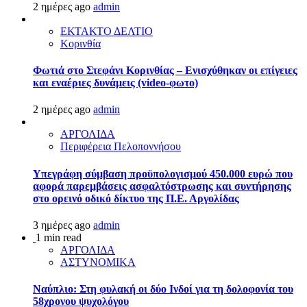
2 ημέρες ago
admin
ΕΚΤΑΚΤΟ ΔΕΛΤΙΟ
Κορινθία
Φωτιά στο Στεφάνι Κορινθίας – Ενισχύθηκαν οι επίγειες
και εναέριες δυνάμεις (video-φωτο)
2 ημέρες ago
admin
ΑΡΓΟΛΙΔΑ
Περιφέρεια Πελοποννήσου
Υπεγράφη σύμβαση προϋπολογισμού 450.000 ευρώ που
αφορά παρεμβάσεις ασφαλτόστρωσης και συντήρησης
στο ορεινό οδικό δίκτυο της Π.Ε. Αργολίδας
3 ημέρες ago
admin
1 min read
ΑΡΓΟΛΙΔΑ
ΑΣΤΥΝΟΜΙΚΑ
Ναύπλιο: Στη φυλακή οι δύο Ινδοί για τη δολοφονία του
58χρονου ψυχολόγου