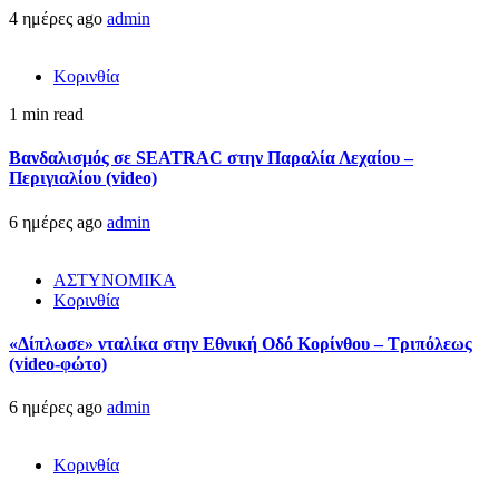
4 ημέρες ago
admin
Κορινθία
1 min read
Βανδαλισμός σε SEATRAC στην Παραλία Λεχαίου –
Περιγιαλίου (video)
6 ημέρες ago
admin
ΑΣΤΥΝΟΜΙΚΑ
Κορινθία
«Δίπλωσε» νταλίκα στην Εθνική Oδό Κορίνθου – Τριπόλεως
(video-φώτο)
6 ημέρες ago
admin
Κορινθία