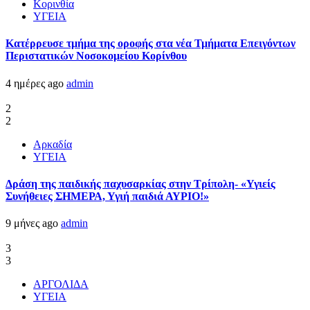
Κορινθία
ΥΓΕΙΑ
Kατέρρευσε τμήμα της οροφής στα νέα Τμήματα Επειγόντων
Περιστατικών Νοσοκομείου Κορίνθου
4 ημέρες ago
admin
2
2
Αρκαδία
ΥΓΕΙΑ
Δράση της παιδικής παχυσαρκίας στην Τρίπολη- «Υγιείς
Συνήθειες ΣΗΜΕΡΑ, Υγιή παιδιά ΑΥΡΙΟ!»
9 μήνες ago
admin
3
3
ΑΡΓΟΛΙΔΑ
ΥΓΕΙΑ