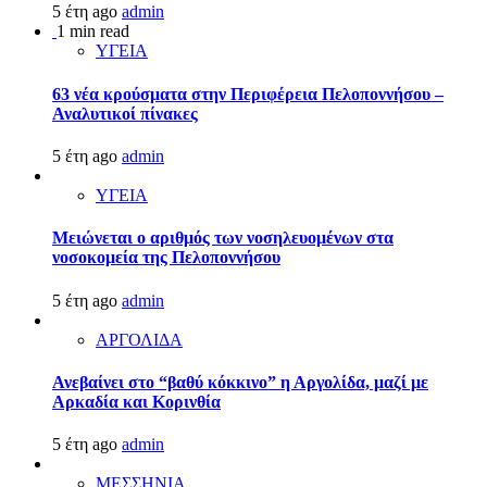
5 έτη ago
admin
1 min read
ΥΓΕΙΑ
63 νέα κρούσματα στην Περιφέρεια Πελοποννήσου –
Αναλυτικοί πίνακες
5 έτη ago
admin
ΥΓΕΙΑ
Μειώνεται ο αριθμός των νοσηλευομένων στα
νοσοκομεία της Πελοποννήσου
5 έτη ago
admin
ΑΡΓΟΛΙΔΑ
Ανεβαίνει στο “βαθύ κόκκινο” η Αργολίδα, μαζί με
Αρκαδία και Κορινθία
5 έτη ago
admin
ΜΕΣΣΗΝΙΑ