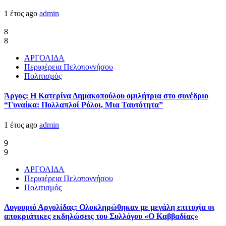
1 έτος ago
admin
8
8
ΑΡΓΟΛΙΔΑ
Περιφέρεια Πελοποννήσου
Πολιτισμός
Άργος: Η Κατερίνα Δημακοπούλου ομιλήτρια στο συνέδριο
“Γυναίκα: Πολλαπλοί Ρόλοι, Μια Ταυτότητα”
1 έτος ago
admin
9
9
ΑΡΓΟΛΙΔΑ
Περιφέρεια Πελοποννήσου
Πολιτισμός
Λυγουριό Αργολίδας: Ολοκληρώθηκαν με μεγάλη επιτυχία οι
αποκριάτικες εκδηλώσεις του Συλλόγου «Ο Καββαδίας»