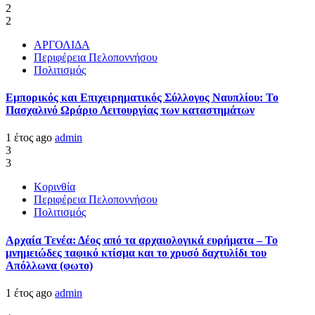
2
2
ΑΡΓΟΛΙΔΑ
Περιφέρεια Πελοποννήσου
Πολιτισμός
Εμπορικός και Επιχειρηματικός Σύλλογος Ναυπλίου: Το
Πασχαλινό Ωράριο Λειτουργίας των καταστημάτων
1 έτος ago
admin
3
3
Κορινθία
Περιφέρεια Πελοποννήσου
Πολιτισμός
Αρχαία Τενέα: Δέος από τα αρχαιολογικά ευρήματα – Το
μνημειώδες ταφικό κτίσμα και το χρυσό δαχτυλίδι του
Απόλλωνα (φωτο)
1 έτος ago
admin