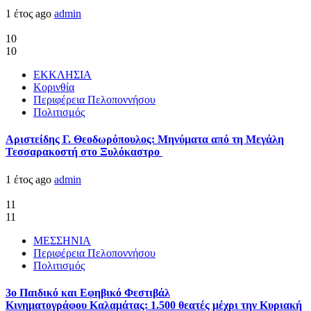
1 έτος ago
admin
10
10
ΕΚΚΛΗΣΙΑ
Κορινθία
Περιφέρεια Πελοποννήσου
Πολιτισμός
Αριστείδης Γ. Θεοδωρόπουλος: Μηνύματα από τη Μεγάλη
Τεσσαρακοστή στο Ξυλόκαστρο
1 έτος ago
admin
11
11
ΜΕΣΣΗΝΙΑ
Περιφέρεια Πελοποννήσου
Πολιτισμός
3ο Παιδικό και Εφηβικό Φεστιβάλ
Κινηματογράφου Καλαμάτας: 1.500 θεατές μέχρι την Κυριακή