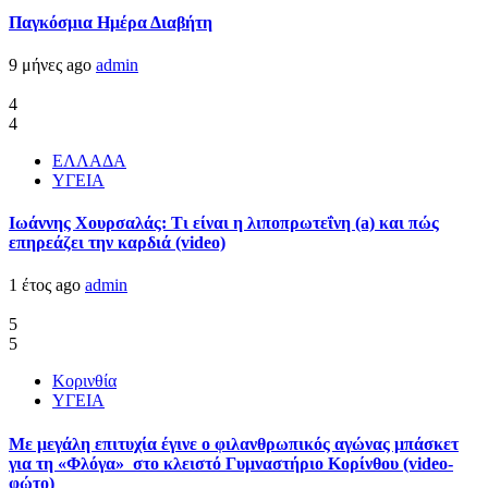
Παγκόσμια Ημέρα Διαβήτη
9 μήνες ago
admin
4
4
ΕΛΛΑΔΑ
ΥΓΕΙΑ
Ιωάννης Χουρσαλάς: Τι είναι η λιποπρωτεΐνη (a) και πώς
επηρεάζει την καρδιά (video)
1 έτος ago
admin
5
5
Κορινθία
ΥΓΕΙΑ
Με μεγάλη επιτυχία έγινε ο φιλανθρωπικός αγώνας μπάσκετ
για τη «Φλόγα» στο κλειστό Γυμναστήριο Κορίνθου (video-
φώτο)