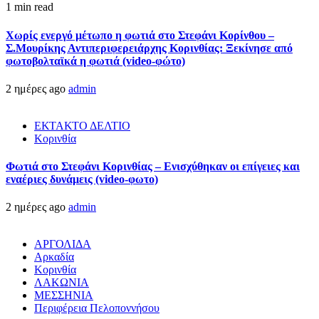
1 min read
Χωρίς ενεργό μέτωπο η φωτιά στο Στεφάνι Κορίνθου –
Σ.Μουρίκης Αντιπεριφερειάρχης Κορινθίας: Ξεκίνησε από
φωτοβολταϊκά η φωτιά (video-φώτο)
2 ημέρες ago
admin
ΕΚΤΑΚΤΟ ΔΕΛΤΙΟ
Κορινθία
Φωτιά στο Στεφάνι Κορινθίας – Ενισχύθηκαν οι επίγειες και
εναέριες δυνάμεις (video-φωτο)
2 ημέρες ago
admin
ΑΡΓΟΛΙΔΑ
Αρκαδία
Κορινθία
ΛΑΚΩΝΙΑ
ΜΕΣΣΗΝΙΑ
Περιφέρεια Πελοποννήσου