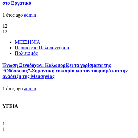
στο Εργατικό
1 έτος ago
admin
12
12
ΜΕΣΣΗΝΙΑ
Περιφέρεια Πελοποννήσου
Πολιτισμός
Ένωση Ξενοδόχων: Καλωσορίζει τα γυρίσματα της
“Οδύσσειας”-Σημαντική ευκαιρία για τον τουρισμό και την
ανάδειξη της Μεσσηνίας
1 έτος ago
admin
ΥΓΕΙΑ
1
1