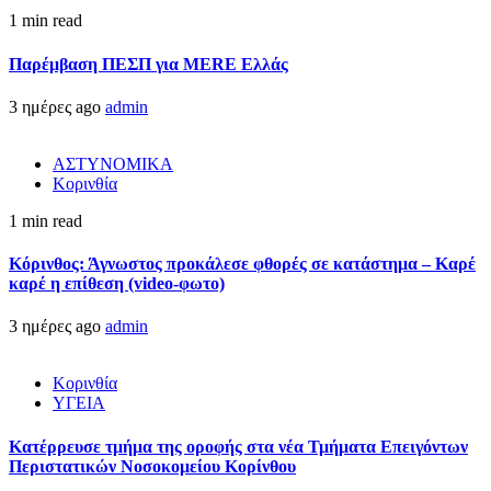
1 min read
Παρέμβαση ΠΕΣΠ για MERE Ελλάς
3 ημέρες ago
admin
ΑΣΤΥΝΟΜΙΚΑ
Κορινθία
1 min read
Κόρινθος: Άγνωστος προκάλεσε φθορές σε κατάστημα – Καρέ
καρέ η επίθεση (video-φωτο)
3 ημέρες ago
admin
Κορινθία
ΥΓΕΙΑ
Kατέρρευσε τμήμα της οροφής στα νέα Τμήματα Επειγόντων
Περιστατικών Νοσοκομείου Κορίνθου