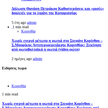
Δήλωση Θανάση Πετράκου Καθυστερήσεις και «μισές»
δουλειές για το λιμάνι της Κυπαρισσίας
5 έτη ago
admin
1 min read
Κορινθία
Χωρίς ενεργό μέτωπο η φωτιά στο Στεφάνι Κορίνθου –
Σ.Μουρίκης Αντιπεριφερειάρχης Κορινθίας: Ξεκίνησε
από φωτοβολταϊκά η φωτιά (video-φώτο)
2 ημέρες ago
admin
Ειδησεις τωρα
Κορινθία
1 min read
Χωρίς ενεργό μέτωπο η φωτιά στο Στεφάνι Κορίνθου –
Σ.Μουρίκης Αντιπεριφερειάρχης Κορινθίας: Ξεκίνησε από