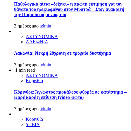
Παθολογικά αίτια «δείχνει» η πρώτη εκτίμηση για τον
θάνατο του ηλικιωμένου στον Μυστρά – Στον ανακριτή
την Παρασκευή ο γιος του
3 ημέρες ago
admin
ΑΣΤΥΝΟΜΙΚΑ
ΛΑΚΩΝΙΑ
Λακωνία: Νεκρή 29χρονη σε τροχαίο δυστύχημα
3 ημέρες ago
admin
1 min read
ΑΣΤΥΝΟΜΙΚΑ
Κορινθία
Κόρινθος: Άγνωστος προκάλεσε φθορές σε κατάστημα –
Καρέ καρέ η επίθεση (video-φωτο)
3 ημέρες ago
admin
Κορινθία
ΥΓΕΙΑ