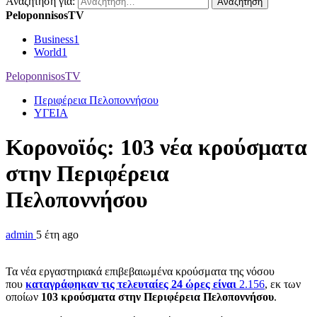
Αναζήτηση για:
PeloponnisosTV
Business
1
World
1
PeloponnisosTV
Περιφέρεια Πελοποννήσου
ΥΓΕΙΑ
Κορονοϊός: 103 νέα κρούσματα
στην Περιφέρεια
Πελοποννήσου
admin
5 έτη ago
Τα νέα εργαστηριακά επιβεβαιωμένα κρούσματα της νόσου
που
καταγράφηκαν τις τελευταίες 24 ώρες είναι
2.156
, εκ των
οποίων
103 κρούσματα στην Περιφέρεια Πελοποννήσου
.