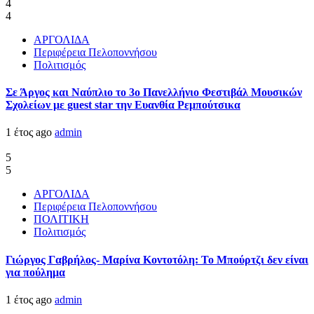
4
4
ΑΡΓΟΛΙΔΑ
Περιφέρεια Πελοποννήσου
Πολιτισμός
Σε Άργος και Ναύπλιο το 3ο Πανελλήνιο Φεστιβάλ Μουσικών
Σχολείων με guest star την Ευανθία Ρεμπούτσικα
1 έτος ago
admin
5
5
ΑΡΓΟΛΙΔΑ
Περιφέρεια Πελοποννήσου
ΠΟΛΙΤΙΚΗ
Πολιτισμός
Γιώργος Γαβρήλος- Μαρίνα Κοντοτόλη: Το Μπούρτζι δεν είναι
για πούλημα
1 έτος ago
admin