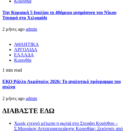
Κορινθία
Την Κυριακή 5 Ιουλίου το 40ήμερο μνημόσυνο του Νίκου
Ταγαρά στο Χιλιομόδι
2 μήνες ago
admin
ΑΘΛΗΤΙΚΑ
ΑΡΓΟΛΙΔΑ
ΕΛΛΑΔΑ
Κορινθία
1 min read
ΕΚΟ Ράλλυ Ακρόπολις 2026: Το αναλυτικό πρόγραμμα του
αγώνα
2 μήνες ago
admin
ΔΙΑΒΑΣΤΕ ΕΔΩ
Χωρίς ενεργό μέτωπο η φωτιά στο Στεφάνι Κορίνθου –
Σ.Μουρίκης Αντιπεριφερειάρχης Κορινθίας: Ξεκίνησε από