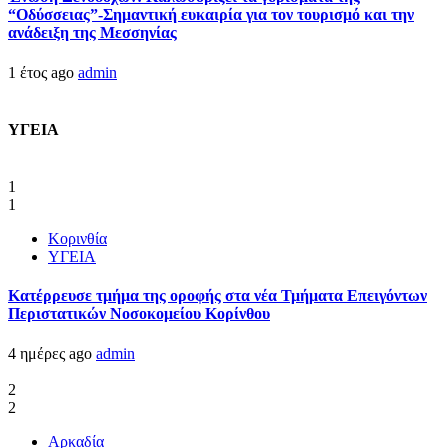
“Οδύσσειας”-Σημαντική ευκαιρία για τον τουρισμό και την
ανάδειξη της Μεσσηνίας
1 έτος ago
admin
ΥΓΕΙΑ
1
1
Κορινθία
ΥΓΕΙΑ
Kατέρρευσε τμήμα της οροφής στα νέα Τμήματα Επειγόντων
Περιστατικών Νοσοκομείου Κορίνθου
4 ημέρες ago
admin
2
2
Αρκαδία