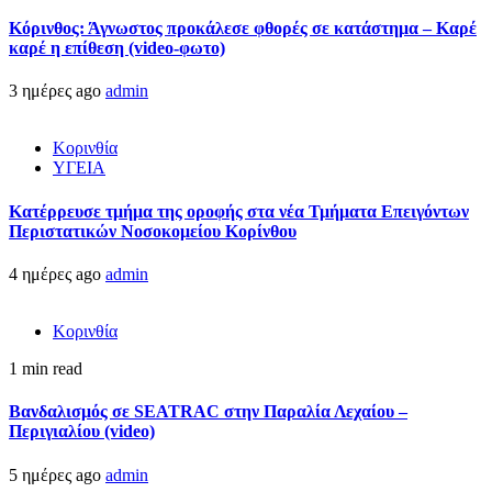
Κόρινθος: Άγνωστος προκάλεσε φθορές σε κατάστημα – Καρέ
καρέ η επίθεση (video-φωτο)
3 ημέρες ago
admin
Κορινθία
ΥΓΕΙΑ
Kατέρρευσε τμήμα της οροφής στα νέα Τμήματα Επειγόντων
Περιστατικών Νοσοκομείου Κορίνθου
4 ημέρες ago
admin
Κορινθία
1 min read
Βανδαλισμός σε SEATRAC στην Παραλία Λεχαίου –
Περιγιαλίου (video)
5 ημέρες ago
admin