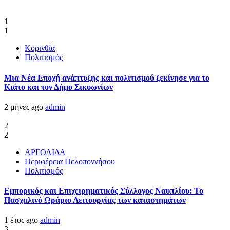
1
1
Κορινθία
Πολιτισμός
Μια Νέα Εποχή ανάπτυξης και πολιτισμού ξεκίνησε για το
Κιάτο και τον Δήμο Σικυωνίων
2 μήνες ago
admin
2
2
ΑΡΓΟΛΙΔΑ
Περιφέρεια Πελοποννήσου
Πολιτισμός
Εμπορικός και Επιχειρηματικός Σύλλογος Ναυπλίου: Το
Πασχαλινό Ωράριο Λειτουργίας των καταστημάτων
1 έτος ago
admin
3