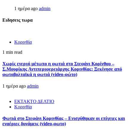
1 ημέρα ago
admin
Ειδησεις τωρα
Κορινθία
1 min read
Χωρίς ενεργό μέτωπο η φωτιά στο Στεφάνι Κορίνθου –
Σ.Μουρίκης Αντιπεριφερειάρχης Κορινθίας: Ξεκίνησε από
φωτοβολταϊκά η φωτιά (video-φώτο)
1 ημέρα ago
admin
ΕΚΤΑΚΤΟ ΔΕΛΤΙΟ
Κορινθία
Φωτιά στο Στεφάνι Κορινθίας – Ενισχύθηκαν οι επίγειες και
εναέριες δυνάμεις (video-φωτο)