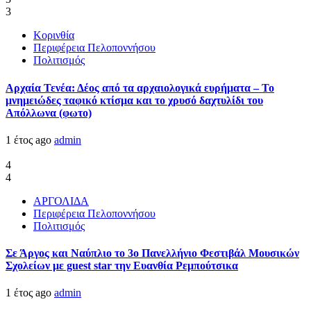
3
Κορινθία
Περιφέρεια Πελοποννήσου
Πολιτισμός
Αρχαία Τενέα: Δέος από τα αρχαιολογικά ευρήματα – Το
μνημειώδες ταφικό κτίσμα και το χρυσό δαχτυλίδι του
Απόλλωνα (φωτο)
1 έτος ago
admin
4
4
ΑΡΓΟΛΙΔΑ
Περιφέρεια Πελοποννήσου
Πολιτισμός
Σε Άργος και Ναύπλιο το 3ο Πανελλήνιο Φεστιβάλ Μουσικών
Σχολείων με guest star την Ευανθία Ρεμπούτσικα
1 έτος ago
admin