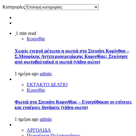
Kατηγορίες
1 min read
Κορινθία
Χωρίς ενεργό μέτωπο η φωτιά στο Στεφάνι Κορίνθου –
Σ.Μουρίκης Αντιπεριφερειάρχης Κορινθίας: Ξεκίνησε
από φωτοβολταϊκά η φωτιά (video-φώτο)
1 ημέρα ago
admin
ΕΚΤΑΚΤΟ ΔΕΛΤΙΟ
Κορινθία
Φωτιά στο Στεφάνι Κορινθίας – Ενισχύθηκαν οι επίγειες
και εναέριες δυνάμεις (video-φωτο)
1 ημέρα ago
admin
ΑΡΓΟΛΙΔΑ
Περιφέρεια Πελοποννήσου