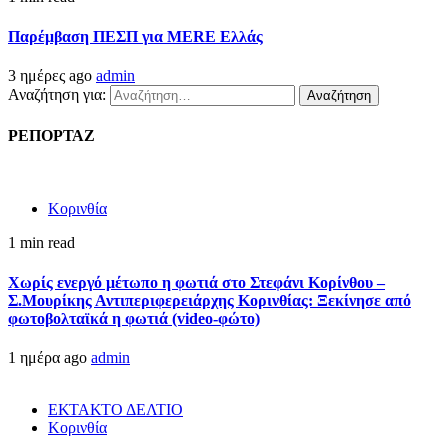
Παρέμβαση ΠΕΣΠ για MERE Ελλάς
3 ημέρες ago
admin
Αναζήτηση για:
ΡΕΠΟΡΤΑΖ
Κορινθία
1 min read
Χωρίς ενεργό μέτωπο η φωτιά στο Στεφάνι Κορίνθου –
Σ.Μουρίκης Αντιπεριφερειάρχης Κορινθίας: Ξεκίνησε από
φωτοβολταϊκά η φωτιά (video-φώτο)
1 ημέρα ago
admin
ΕΚΤΑΚΤΟ ΔΕΛΤΙΟ
Κορινθία