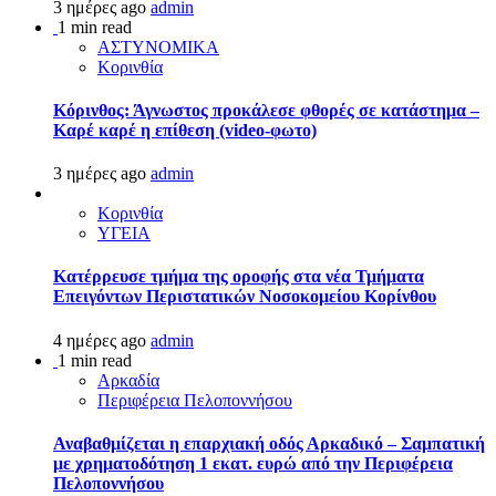
3 ημέρες ago
admin
1 min read
ΑΣΤΥΝΟΜΙΚΑ
Κορινθία
Κόρινθος: Άγνωστος προκάλεσε φθορές σε κατάστημα –
Καρέ καρέ η επίθεση (video-φωτο)
3 ημέρες ago
admin
Κορινθία
ΥΓΕΙΑ
Kατέρρευσε τμήμα της οροφής στα νέα Τμήματα
Επειγόντων Περιστατικών Νοσοκομείου Κορίνθου
4 ημέρες ago
admin
1 min read
Αρκαδία
Περιφέρεια Πελοποννήσου
Αναβαθμίζεται η επαρχιακή οδός Αρκαδικό – Σαμπατική
με χρηματοδότηση 1 εκατ. ευρώ από την Περιφέρεια
Πελοποννήσου