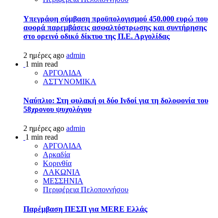
Υπεγράφη σύμβαση προϋπολογισμού 450.000 ευρώ που
αφορά παρεμβάσεις ασφαλτόστρωσης και συντήρησης
στο ορεινό οδικό δίκτυο της Π.Ε. Αργολίδας
2 ημέρες ago
admin
1 min read
ΑΡΓΟΛΙΔΑ
ΑΣΤΥΝΟΜΙΚΑ
Ναύπλιο: Στη φυλακή οι δύο Ινδοί για τη δολοφονία του
58χρονου ψυχολόγου
2 ημέρες ago
admin
1 min read
ΑΡΓΟΛΙΔΑ
Αρκαδία
Κορινθία
ΛΑΚΩΝΙΑ
ΜΕΣΣΗΝΙΑ
Περιφέρεια Πελοποννήσου
Παρέμβαση ΠΕΣΠ για MERE Ελλάς