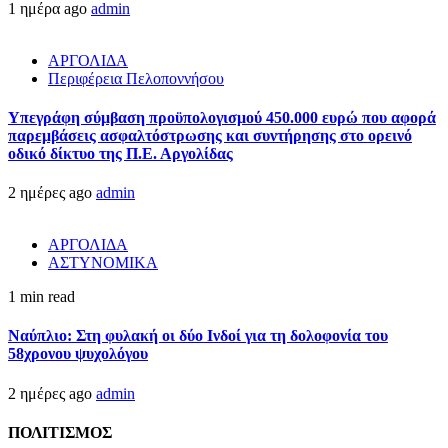
1 ημέρα ago
admin
ΑΡΓΟΛΙΔΑ
Περιφέρεια Πελοποννήσου
Υπεγράφη σύμβαση προϋπολογισμού 450.000 ευρώ που αφορά
παρεμβάσεις ασφαλτόστρωσης και συντήρησης στο ορεινό
οδικό δίκτυο της Π.Ε. Αργολίδας
2 ημέρες ago
admin
ΑΡΓΟΛΙΔΑ
ΑΣΤΥΝΟΜΙΚΑ
1 min read
Ναύπλιο: Στη φυλακή οι δύο Ινδοί για τη δολοφονία του
58χρονου ψυχολόγου
2 ημέρες ago
admin
ΠΟΛΙΤΙΣΜΟΣ