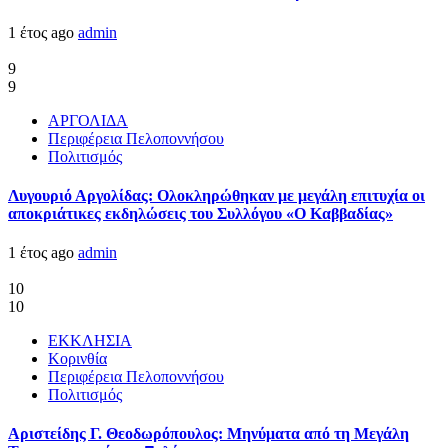
1 έτος ago
admin
9
9
ΑΡΓΟΛΙΔΑ
Περιφέρεια Πελοποννήσου
Πολιτισμός
Λυγουριό Αργολίδας: Ολοκληρώθηκαν με μεγάλη επιτυχία οι
αποκριάτικες εκδηλώσεις του Συλλόγου «Ο Καββαδίας»
1 έτος ago
admin
10
10
ΕΚΚΛΗΣΙΑ
Κορινθία
Περιφέρεια Πελοποννήσου
Πολιτισμός
Αριστείδης Γ. Θεοδωρόπουλος: Μηνύματα από τη Μεγάλη