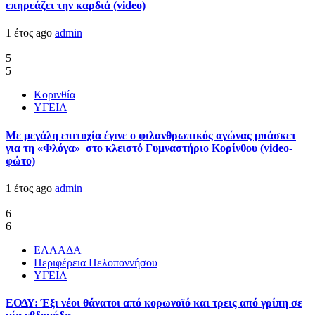
επηρεάζει την καρδιά (video)
1 έτος ago
admin
5
5
Κορινθία
ΥΓΕΙΑ
Με μεγάλη επιτυχία έγινε ο φιλανθρωπικός αγώνας μπάσκετ
για τη «Φλόγα» στο κλειστό Γυμναστήριο Κορίνθου (video-
φώτο)
1 έτος ago
admin
6
6
ΕΛΛΑΔΑ
Περιφέρεια Πελοποννήσου
ΥΓΕΙΑ
ΕΟΔΥ: Έξι νέοι θάνατοι από κορωνοϊό και τρεις από γρίπη σε