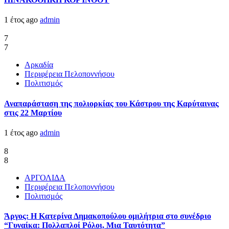
1 έτος ago
admin
7
7
Αρκαδία
Περιφέρεια Πελοποννήσου
Πολιτισμός
Αναπαράσταση της πολιορκίας του Κάστρου της Καρύταινας
στις 22 Μαρτίου
1 έτος ago
admin
8
8
ΑΡΓΟΛΙΔΑ
Περιφέρεια Πελοποννήσου
Πολιτισμός
Άργος: Η Κατερίνα Δημακοπούλου ομιλήτρια στο συνέδριο
“Γυναίκα: Πολλαπλοί Ρόλοι, Μια Ταυτότητα”