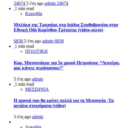
24674
5 έτη ago
admin
24674
1 min read
Κορινθία
Μπλόκα της Τροχαίας στα διόδια Σπαθοβουνίου στην
Εθνική Οδό Κορίνθου-Τρίπολης (video-φώτο)
6838
5 έτη ago
admin
6838
1 min read
ΠΟΛΙΤΙΚΗ
Κυρ. Μητσοτάκης για 5ο χρυσό Πετρούνια: “Λευτέρη,
μας κάνεις περήφανους!”
5 έτη ago
admin
1 min read
ΜΕΣΣΗΝΙΑ
Η χρονιά που θα κρίνει πολλά για τη Μεσσηνία -Τα
μεγάλα στοιχήματα (video)
5 έτη ago
admin
Αρκαδία