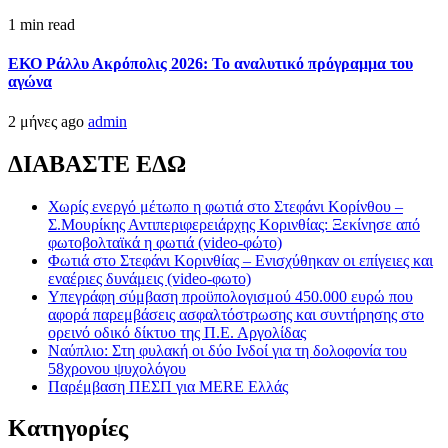
1 min read
ΕΚΟ Ράλλυ Ακρόπολις 2026: Το αναλυτικό πρόγραμμα του
αγώνα
2 μήνες ago
admin
ΔΙΑΒΑΣΤΕ ΕΔΩ
Χωρίς ενεργό μέτωπο η φωτιά στο Στεφάνι Κορίνθου –
Σ.Μουρίκης Αντιπεριφερειάρχης Κορινθίας: Ξεκίνησε από
φωτοβολταϊκά η φωτιά (video-φώτο)
Φωτιά στο Στεφάνι Κορινθίας – Ενισχύθηκαν οι επίγειες και
εναέριες δυνάμεις (video-φωτο)
Υπεγράφη σύμβαση προϋπολογισμού 450.000 ευρώ που
αφορά παρεμβάσεις ασφαλτόστρωσης και συντήρησης στο
ορεινό οδικό δίκτυο της Π.Ε. Αργολίδας
Ναύπλιο: Στη φυλακή οι δύο Ινδοί για τη δολοφονία του
58χρονου ψυχολόγου
Παρέμβαση ΠΕΣΠ για MERE Ελλάς
Kατηγορίες