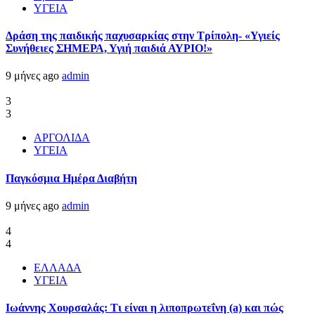
ΥΓΕΙΑ
Δράση της παιδικής παχυσαρκίας στην Τρίπολη- «Υγιείς
Συνήθειες ΣΗΜΕΡΑ, Υγιή παιδιά ΑΥΡΙΟ!»
9 μήνες ago
admin
3
3
ΑΡΓΟΛΙΔΑ
ΥΓΕΙΑ
Παγκόσμια Ημέρα Διαβήτη
9 μήνες ago
admin
4
4
ΕΛΛΑΔΑ
ΥΓΕΙΑ
Ιωάννης Χουρσαλάς: Τι είναι η λιποπρωτεΐνη (a) και πώς