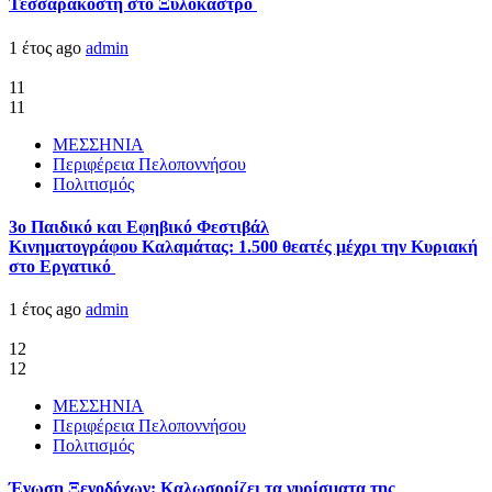
Τεσσαρακοστή στο Ξυλόκαστρο
1 έτος ago
admin
11
11
ΜΕΣΣΗΝΙΑ
Περιφέρεια Πελοποννήσου
Πολιτισμός
3ο Παιδικό και Εφηβικό Φεστιβάλ
Κινηματογράφου Καλαμάτας: 1.500 θεατές μέχρι την Κυριακή
στο Εργατικό
1 έτος ago
admin
12
12
ΜΕΣΣΗΝΙΑ
Περιφέρεια Πελοποννήσου
Πολιτισμός
Ένωση Ξενοδόχων: Καλωσορίζει τα γυρίσματα της