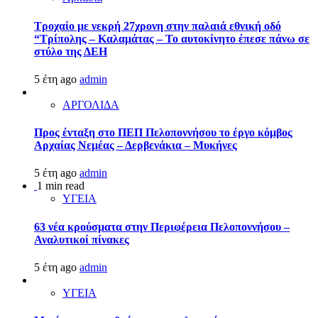
Τροχαίο με νεκρή 27χρονη στην παλαιά εθνική οδό
“Τρίπολης – Καλαμάτας – Το αυτοκίνητο έπεσε πάνω σε
στύλο της ΔΕΗ
5 έτη ago
admin
ΑΡΓΟΛΙΔΑ
Προς ένταξη στο ΠΕΠ Πελοποννήσου το έργο κόμβος
Αρχαίας Νεμέας – Δερβενάκια – Μυκήνες
5 έτη ago
admin
1 min read
ΥΓΕΙΑ
63 νέα κρούσματα στην Περιφέρεια Πελοποννήσου –
Αναλυτικοί πίνακες
5 έτη ago
admin
ΥΓΕΙΑ