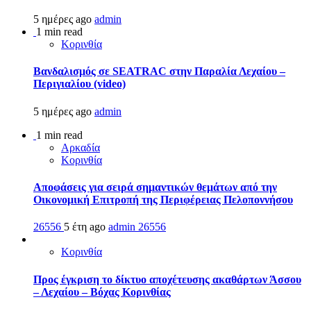
5 ημέρες ago
admin
1 min read
Κορινθία
Βανδαλισμός σε SEATRAC στην Παραλία Λεχαίου –
Περιγιαλίου (video)
5 ημέρες ago
admin
1 min read
Αρκαδία
Κορινθία
Αποφάσεις για σειρά σημαντικών θεμάτων από την
Οικονομική Επιτροπή της Περιφέρειας Πελοποννήσου
26556
5 έτη ago
admin
26556
Κορινθία
Προς έγκριση το δίκτυο αποχέτευσης ακαθάρτων Άσσου
– Λεχαίου – Βόχας Κορινθίας