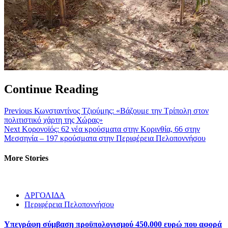
Continue Reading
Previous
Κωνσταντίνος Τζιούμης: «Βάζουμε την Τρίπολη στον
πολιτιστικό χάρτη της Χώρας»
Next
Κορονοϊός: 62 νέα κρούσματα στην Κορινθία, 66 στην
Μεσσηνία – 197 κρούσματα στην Περιφέρεια Πελοποννήσου
More Stories
ΑΡΓΟΛΙΔΑ
Περιφέρεια Πελοποννήσου
Υπεγράφη σύμβαση προϋπολογισμού 450.000 ευρώ που αφορά