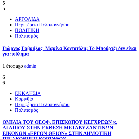
5
5
ΑΡΓΟΛΙΔΑ
Περιφέρεια Πελοποννήσου
ΠΟΛΙΤΙΚΗ
Πολιτισμός
Γιώργος Γαβρήλος- Μαρίνα Κοντοτόλη: Το Μπούρτζι δεν είναι
για πούλημα
1 έτος ago
admin
6
6
ΕΚΚΛΗΣΙΑ
Κορινθία
Περιφέρεια Πελοποννήσου
Πολιτισμός
ΟΜΙΛΙΑ ΤΟΥ ΘΕΟΦ. ΕΠΙΣΚΟΠΟΥ ΚΕΓΧΡΕΩΝ κ.
ΑΓΑΠΙΟΥ ΣΤΗΝ ΕΚΘΕΣΗ ΜΕΤΑΒΥΖΑΝΤΙΝΩΝ
ΕΙΚΟΝΩΝ «ΕΡΓΟΝ ΘΕΙΟΝ» ΣΤΗΝ ΔΗΜΟΤΙΚΗ
ΠΙΝΑΚΟΘΗΚΗ ΚΟΡΊΝΘΟΥ