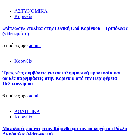
ΑΣΤΥΝΟΜΙΚΑ
Κορινθία
«Δίπλωσε» νταλίκα στην Εθνική Oδό Κορίνθου – Τριπόλεως
(video-φώτο)
5 ημέρες ago
admin
Κορινθία
Τρεις νέες συμβάσεις για αντιπλημμυρική προστασία και
οδικές παρεμβάσεις στην Κορινθία από την Περιφέρεια
Πελοποννήσου
6 ημέρες ago
admin
ΑΘΛΗΤΙΚΑ
Κορινθία
Μοναδικές εικόνες στην Κόρινθο για την υποδοχή του Ράλλυ
Ακρόπολις (video-φωτο)