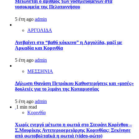
Μειώνεται ο αριθμός των νοσηλευομένων στα
νοσοκομεία της Πελοποννήσου
5 έτη ago
admin
ΑΡΓΟΛΙΔΑ
Ανεβαίνει στο “βαθύ κόκκινο” η Αργολίδα, μαζί με
Αρκαδία και Κορινθία
5 έτη ago
admin
ΜΕΣΣΗΝΙΑ
Δήλωση Θανάση Πετράκου Καθυστερήσεις και «μισές»
δουλειές για το λιμάνι της Κυπαρισσίας
5 έτη ago
admin
1 min read
Κορινθία
Χωρίς ενεργό μέτωπο η φωτιά στο Στεφάνι Κορίνθου –
Σ.Μουρίκης Αντιπεριφερειάρχης Κορινθίας: Ξεκίνησε
από φωτοβολταϊκά η φωτιά (video-φώτο)