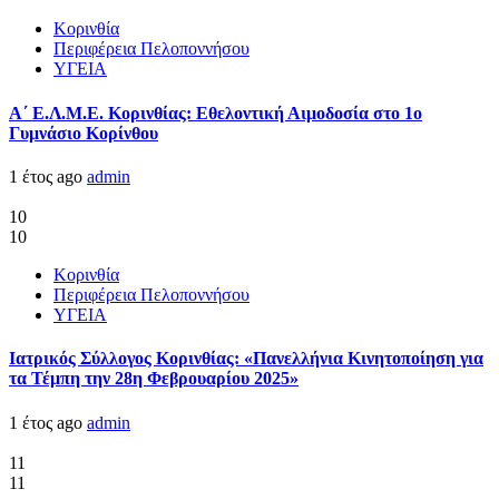
Κορινθία
Περιφέρεια Πελοποννήσου
ΥΓΕΙΑ
Α΄ Ε.Λ.Μ.Ε. Κορινθίας: Εθελοντική Αιμοδοσία στο 1ο
Γυμνάσιο Κορίνθου
1 έτος ago
admin
10
10
Κορινθία
Περιφέρεια Πελοποννήσου
ΥΓΕΙΑ
Ιατρικός Σύλλογος Κορινθίας: «Πανελλήνια Κινητοποίηση για
τα Τέμπη την 28η Φεβρουαρίου 2025»
1 έτος ago
admin
11
11