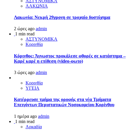
ΑΣΤΥΝΟΜΙΚΑ
ΛΑΚΩΝΙΑ
Λακωνία: Νεκρή 29χρονη σε τροχαίο δυστύχημα
2 ώρες ago
admin
1 min read
ΑΣΤΥΝΟΜΙΚΑ
Κορινθία
Κόρινθος: Άγνωστος προκάλεσε φθορές σε κατάστημα –
Καρέ καρέ η επίθεση (video-φωτο)
3 ώρες ago
admin
Κορινθία
ΥΓΕΙΑ
Kατέρρευσε τμήμα της οροφής στα νέα Τμήματα
Επειγόντων Περιστατικών Νοσοκομείου Κορίνθου
1 ημέρα ago
admin
1 min read
Αρκαδία