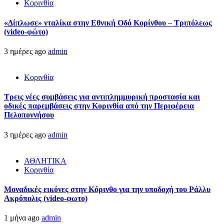
Κορινθία
«Δίπλωσε» νταλίκα στην Εθνική Oδό Κορίνθου – Τριπόλεως
(video-φώτο)
3 ημέρες ago
admin
Κορινθία
Τρεις νέες συμβάσεις για αντιπλημμυρική προστασία και
οδικές παρεμβάσεις στην Κορινθία από την Περιφέρεια
Πελοποννήσου
3 ημέρες ago
admin
ΑΘΛΗΤΙΚΑ
Κορινθία
Μοναδικές εικόνες στην Κόρινθο για την υποδοχή του Ράλλυ
Ακρόπολις (video-φωτο)
1 μήνα ago
admin