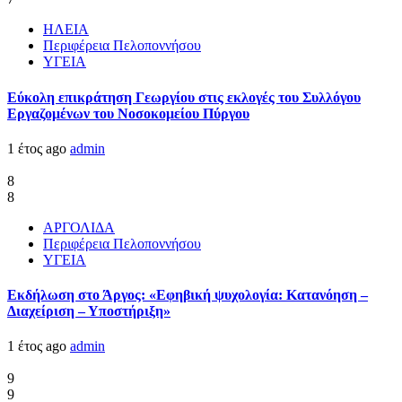
ΗΛΕΙΑ
Περιφέρεια Πελοποννήσου
ΥΓΕΙΑ
Εύκολη επικράτηση Γεωργίου στις εκλογές του Συλλόγου
Εργαζομένων του Νοσοκομείου Πύργου
1 έτος ago
admin
8
8
ΑΡΓΟΛΙΔΑ
Περιφέρεια Πελοποννήσου
ΥΓΕΙΑ
Εκδήλωση στο Άργος: «Εφηβική ψυχολογία: Κατανόηση –
Διαχείριση – Υποστήριξη»
1 έτος ago
admin
9
9