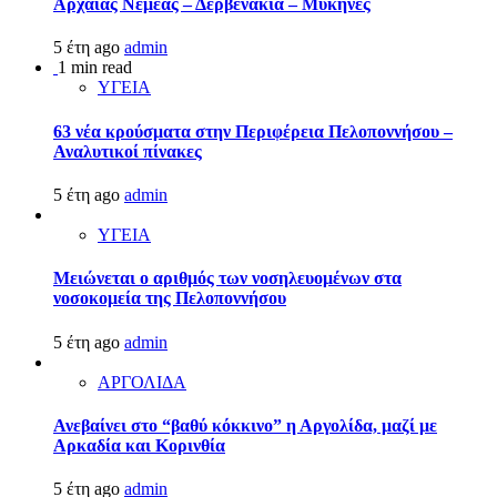
Αρχαίας Νεμέας – Δερβενάκια – Μυκήνες
5 έτη ago
admin
1 min read
ΥΓΕΙΑ
63 νέα κρούσματα στην Περιφέρεια Πελοποννήσου –
Αναλυτικοί πίνακες
5 έτη ago
admin
ΥΓΕΙΑ
Μειώνεται ο αριθμός των νοσηλευομένων στα
νοσοκομεία της Πελοποννήσου
5 έτη ago
admin
ΑΡΓΟΛΙΔΑ
Ανεβαίνει στο “βαθύ κόκκινο” η Αργολίδα, μαζί με
Αρκαδία και Κορινθία
5 έτη ago
admin