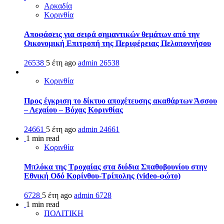
Αρκαδία
Κορινθία
Αποφάσεις για σειρά σημαντικών θεμάτων από την
Οικονομική Επιτροπή της Περιφέρειας Πελοποννήσου
26538
5 έτη ago
admin
26538
Κορινθία
Προς έγκριση το δίκτυο αποχέτευσης ακαθάρτων Άσσου
– Λεχαίου – Βόχας Κορινθίας
24661
5 έτη ago
admin
24661
1 min read
Κορινθία
Μπλόκα της Τροχαίας στα διόδια Σπαθοβουνίου στην
Εθνική Οδό Κορίνθου-Τρίπολης (video-φώτο)
6728
5 έτη ago
admin
6728
1 min read
ΠΟΛΙΤΙΚΗ