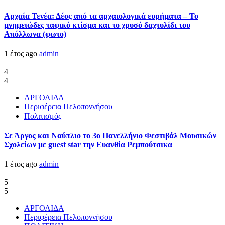
Αρχαία Τενέα: Δέος από τα αρχαιολογικά ευρήματα – Το
μνημειώδες ταφικό κτίσμα και το χρυσό δαχτυλίδι του
Απόλλωνα (φωτο)
1 έτος ago
admin
4
4
ΑΡΓΟΛΙΔΑ
Περιφέρεια Πελοποννήσου
Πολιτισμός
Σε Άργος και Ναύπλιο το 3ο Πανελλήνιο Φεστιβάλ Μουσικών
Σχολείων με guest star την Ευανθία Ρεμπούτσικα
1 έτος ago
admin
5
5
ΑΡΓΟΛΙΔΑ
Περιφέρεια Πελοποννήσου