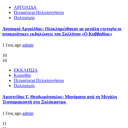
ΑΡΓΟΛΙΔΑ
Περιφέρεια Πελοποννήσου
Πολιτισμός
Λυγουριό Αργολίδας: Ολοκληρώθηκαν με μεγάλη επιτυχία οι
αποκριάτικες εκδηλώσεις του Συλλόγου «Ο Καββαδίας»
1 έτος ago
admin
10
10
ΕΚΚΛΗΣΙΑ
Κορινθία
Περιφέρεια Πελοποννήσου
Πολιτισμός
Αριστείδης Γ. Θεοδωρόπουλος: Μηνύματα από τη Μεγάλη
Τεσσαρακοστή στο Ξυλόκαστρο
1 έτος ago
admin
11