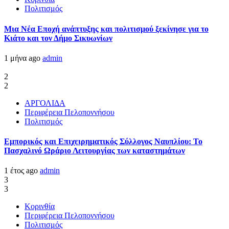
Πολιτισμός
Μια Νέα Εποχή ανάπτυξης και πολιτισμού ξεκίνησε για το
Κιάτο και τον Δήμο Σικυωνίων
1 μήνα ago
admin
2
2
ΑΡΓΟΛΙΔΑ
Περιφέρεια Πελοποννήσου
Πολιτισμός
Εμπορικός και Επιχειρηματικός Σύλλογος Ναυπλίου: Το
Πασχαλινό Ωράριο Λειτουργίας των καταστημάτων
1 έτος ago
admin
3
3
Κορινθία
Περιφέρεια Πελοποννήσου
Πολιτισμός