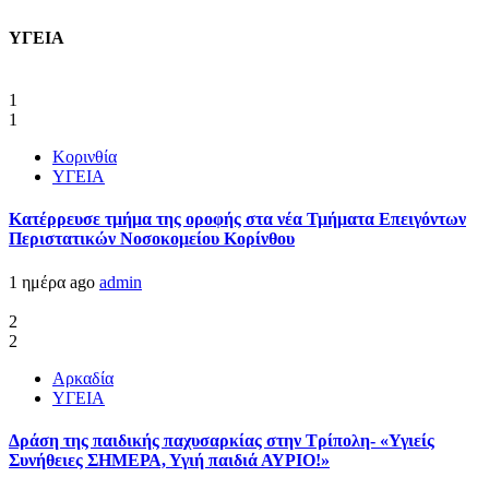
ΥΓΕΙΑ
1
1
Κορινθία
ΥΓΕΙΑ
Kατέρρευσε τμήμα της οροφής στα νέα Τμήματα Επειγόντων
Περιστατικών Νοσοκομείου Κορίνθου
1 ημέρα ago
admin
2
2
Αρκαδία
ΥΓΕΙΑ
Δράση της παιδικής παχυσαρκίας στην Τρίπολη- «Υγιείς
Συνήθειες ΣΗΜΕΡΑ, Υγιή παιδιά ΑΥΡΙΟ!»