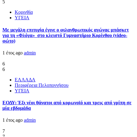
5
Κορινθία
ΥΓΕΙΑ
Με μεγάλη επιτυχία έγινε ο φιλανθρωπικός αγώνας μπάσκετ
για τη «Φλόγα» στο κλειστό Γυμναστήριο Κορίνθου (video-
φώτο)
1 έτος ago
admin
6
6
ΕΛΛΑΔΑ
Περιφέρεια Πελοποννήσου
ΥΓΕΙΑ
ΕΟΔΥ: Έξι νέοι θάνατοι από κορωνοϊό και τρεις από γρίπη σε
μία εβδομάδα
1 έτος ago
admin
7
7