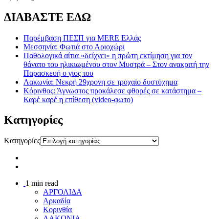
ΔΙΑΒΑΣΤΕ ΕΔΩ
Παρέμβαση ΠΕΣΠ για MERE Ελλάς
Μεσσηνία: Φωτιά στο Αριοχώρι
Παθολογικά αίτια «δείχνει» η πρώτη εκτίμηση για τον
θάνατο του ηλικιωμένου στον Μυστρά – Στον ανακριτή την
Παρασκευή ο γιος του
Λακωνία: Νεκρή 29χρονη σε τροχαίο δυστύχημα
Κόρινθος: Άγνωστος προκάλεσε φθορές σε κατάστημα –
Καρέ καρέ η επίθεση (video-φωτο)
Kατηγορίες
Kατηγορίες
1 min read
ΑΡΓΟΛΙΔΑ
Αρκαδία
Κορινθία
ΛΑΚΩΝΙΑ