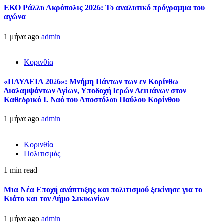
ΕΚΟ Ράλλυ Ακρόπολις 2026: Το αναλυτικό πρόγραμμα του
αγώνα
1 μήνα ago
admin
Κορινθία
«ΠΑΥΛΕΙΑ 2026»: Μνήμη Πάντων των εν Κορίνθω
Διαλαμψάντων Αγίων, Υποδοχή Ιερών Λειψάνων στον
Καθεδρικό Ι. Ναό του Αποστόλου Παύλου Κορίνθου
1 μήνα ago
admin
Κορινθία
Πολιτισμός
1 min read
Μια Νέα Εποχή ανάπτυξης και πολιτισμού ξεκίνησε για το
Κιάτο και τον Δήμο Σικυωνίων
1 μήνα ago
admin