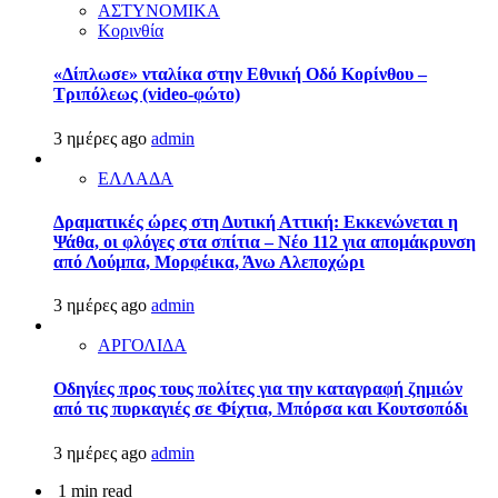
ΑΣΤΥΝΟΜΙΚΑ
Κορινθία
«Δίπλωσε» νταλίκα στην Εθνική Oδό Κορίνθου –
Τριπόλεως (video-φώτο)
3 ημέρες ago
admin
ΕΛΛΑΔΑ
Δραματικές ώρες στη Δυτική Αττική: Εκκενώνεται η
Ψάθα, οι φλόγες στα σπίτια – Νέο 112 για απομάκρυνση
από Λούμπα, Μορφέικα, Άνω Αλεποχώρι
3 ημέρες ago
admin
ΑΡΓΟΛΙΔΑ
Οδηγίες προς τους πολίτες για την καταγραφή ζημιών
από τις πυρκαγιές σε Φίχτια, Μπόρσα και Κουτσοπόδι
3 ημέρες ago
admin
1 min read