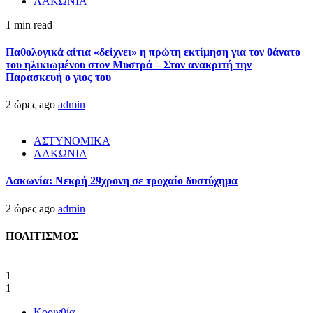
ΛΑΚΩΝΙΑ
1 min read
Παθολογικά αίτια «δείχνει» η πρώτη εκτίμηση για τον θάνατο
του ηλικιωμένου στον Μυστρά – Στον ανακριτή την
Παρασκευή ο γιος του
2 ώρες ago
admin
ΑΣΤΥΝΟΜΙΚΑ
ΛΑΚΩΝΙΑ
Λακωνία: Νεκρή 29χρονη σε τροχαίο δυστύχημα
2 ώρες ago
admin
ΠΟΛΙΤΙΣΜΟΣ
1
1
Κορινθία