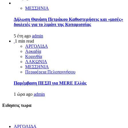
ΜΕΣΣΗΝΙΑ
Δήλωση Θανάση Πετράκου Καθυστερήσεις και «μισές»
δουλειές για το λιμάνι της Κυπαρισσίας
5 έτη ago
admin
1 min read
ΑΡΓΟΛΙΔΑ
Αρκαδία
Κορινθία
ΛΑΚΩΝΙΑ
ΜΕΣΣΗΝΙΑ
Περιφέρεια Πελοποννήσου
Παρέμβαση ΠΕΣΠ για MERE Ελλάς
1 ώρα ago
admin
Ειδησεις τωρα
ΑΡΓΟΛΙΔΑ