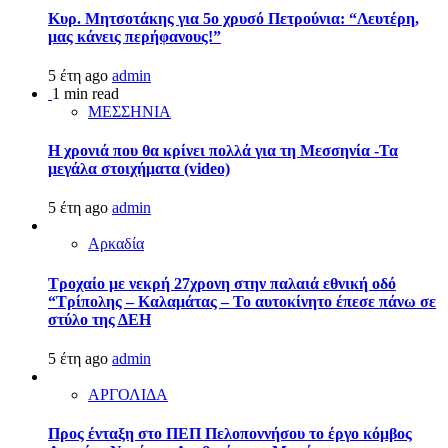
Κυρ. Μητσοτάκης για 5ο χρυσό Πετρούνια: “Λευτέρη,
μας κάνεις περήφανους!”
5 έτη ago
admin
1 min read
ΜΕΣΣΗΝΙΑ
Η χρονιά που θα κρίνει πολλά για τη Μεσσηνία -Τα
μεγάλα στοιχήματα (video)
5 έτη ago
admin
Αρκαδία
Τροχαίο με νεκρή 27χρονη στην παλαιά εθνική οδό
“Τρίπολης – Καλαμάτας – Το αυτοκίνητο έπεσε πάνω σε
στύλο της ΔΕΗ
5 έτη ago
admin
ΑΡΓΟΛΙΔΑ
Προς ένταξη στο ΠΕΠ Πελοποννήσου το έργο κόμβος