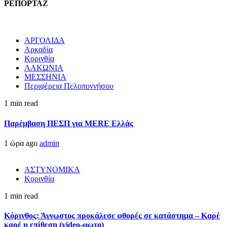
ΡΕΠΟΡΤΑΖ
ΑΡΓΟΛΙΔΑ
Αρκαδία
Κορινθία
ΛΑΚΩΝΙΑ
ΜΕΣΣΗΝΙΑ
Περιφέρεια Πελοποννήσου
1 min read
Παρέμβαση ΠΕΣΠ για MERE Ελλάς
1 ώρα ago
admin
ΑΣΤΥΝΟΜΙΚΑ
Κορινθία
1 min read
Κόρινθος: Άγνωστος προκάλεσε φθορές σε κατάστημα – Καρέ
καρέ η επίθεση (video-φωτο)