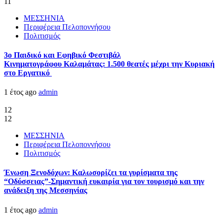
11
ΜΕΣΣΗΝΙΑ
Περιφέρεια Πελοποννήσου
Πολιτισμός
3ο Παιδικό και Εφηβικό Φεστιβάλ
Κινηματογράφου Καλαμάτας: 1.500 θεατές μέχρι την Κυριακή
στο Εργατικό
1 έτος ago
admin
12
12
ΜΕΣΣΗΝΙΑ
Περιφέρεια Πελοποννήσου
Πολιτισμός
Ένωση Ξενοδόχων: Καλωσορίζει τα γυρίσματα της
“Οδύσσειας”-Σημαντική ευκαιρία για τον τουρισμό και την
ανάδειξη της Μεσσηνίας
1 έτος ago
admin