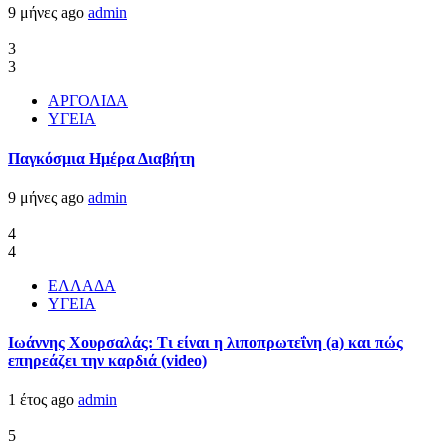
9 μήνες ago
admin
3
3
ΑΡΓΟΛΙΔΑ
ΥΓΕΙΑ
Παγκόσμια Ημέρα Διαβήτη
9 μήνες ago
admin
4
4
ΕΛΛΑΔΑ
ΥΓΕΙΑ
Ιωάννης Χουρσαλάς: Τι είναι η λιποπρωτεΐνη (a) και πώς
επηρεάζει την καρδιά (video)
1 έτος ago
admin
5