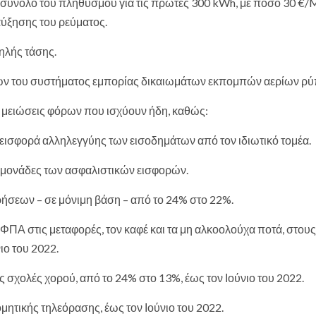
 το σύνολο του πληθυσμού για τις πρώτες 300 kWh, με ποσό 30 €
αύξησης του ρεύματος.
μηλής τάσης.
δων του συστήματος εμπορίας δικαιωμάτων εκπομπών αερίων ρ
 μειώσεις φόρων που ισχύουν ήδη, καθώς:
κή εισφορά αλληλεγγύης των εισοδημάτων από τον ιδιωτικό τομέα.
ες μονάδες των ασφαλιστικών εισφορών.
ρήσεων – σε μόνιμη βάση – από το 24% στο 22%.
ΦΠΑ στις μεταφορές, τον καφέ και τα μη αλκοολούχα ποτά, στους
ιο του 2022.
 σχολές χορού, από το 24% στο 13%, έως τον Ιούνιο του 2022.
ητικής τηλεόρασης, έως τον Ιούνιο του 2022.