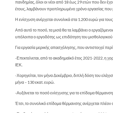
πανδημίας, όλοι οι νέοι από 18 έως 29 ετών που δεν έ
έτους, λαμβάνουν προπληρωμένο χρόνο εργασίας που 
Η ενίσχυση ανέρχεται συνολικά στα 1.200 ευρώ για το
Από αυτό το ποσό, τα μισά θα τα λαμβάνει ο εργαζόμενος
υπόλοιπα ο εργοδότης ως επιδότηση του μισθολογικού
Για εργασία μερικής απασχόλησης, που αντιστοιχεί περί
-Επεκτείνεται, από το ακαδημαϊκό έτος 2021-2022, η 
ΙΕΚ.
-Χορηγείται, τον μήνα Δεκέμβριο, διπλή δόση του ελάχι
μήνα – 130 εκατ. ευρώ.
-Αυξάνεται το ποσό ενίσχυσης για το επίδομα θέρμανση
Έτσι, το συνολικό επίδομα θέρμανσης ανέρχεται πλέον σ