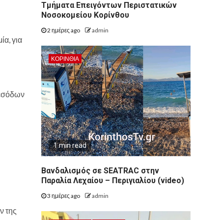
Τμήματα Επειγόντων Περιστατικών
Νοσοκομείου Κορίνθου
2 ημέρες ago
admin
α, για
ΚΟΡΙΝΘΊΑ
 εσόδων
1 min read
Βανδαλισμός σε SEATRAC στην
Παραλία Λεχαίου – Περιγιαλίου (video)
3 ημέρες ago
admin
ν της