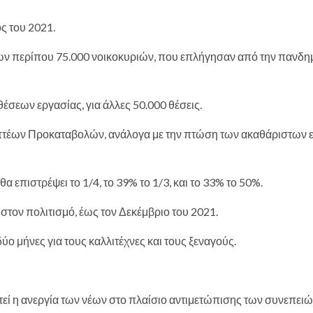
ς του 2021.
ν περίπου 75.000 νοικοκυριών, που επλήγησαν από την πανδημί
έσεων εργασίας, για άλλες 50.000 θέσεις.
πτέων Προκαταβολών, ανάλογα με την πτώση των ακαθάριστων
α επιστρέψει το 1/4, το 39% το 1/3, και το 33% το 50%.
τον πολιτισμό, έως τον Δεκέμβριο του 2021.
ο μήνες για τους καλλιτέχνες και τους ξεναγούς.
στεί η ανεργία των νέων στο πλαίσιο αντιμετώπισης των συνεπειώ