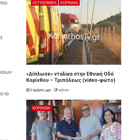
 του
ΑΣΤΥΝΟΜΙΚΑ
ΚΟΡΙΝΘΊΑ
α
όσιων
«Δίπλωσε» νταλίκα στην Εθνική Oδό
Κορίνθου – Τριπόλεως (video-φώτο)
3 ημέρες ago
admin
ο το
ΚΟΡΙΝΘΊΑ