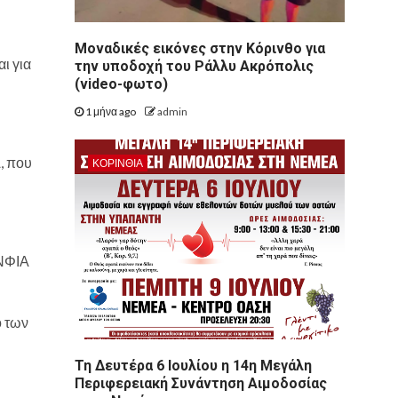
Μοναδικές εικόνες στην Κόρινθο για
ι για
την υποδοχή του Ράλλυ Ακρόπολις
(video-φωτο)
1 μήνα ago
admin
, που
ΚΟΡΙΝΘΊΑ
ΕΝΦΙΑ
ο των
Τη Δευτέρα 6 Ιουλίου η 14η Μεγάλη
Περιφερειακή Συνάντηση Αιμοδοσίας