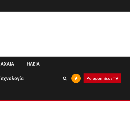
ΑΧΑΙΑ
ΗΛΕΙΑ
Τεχνολογία
PeloponnisosTV