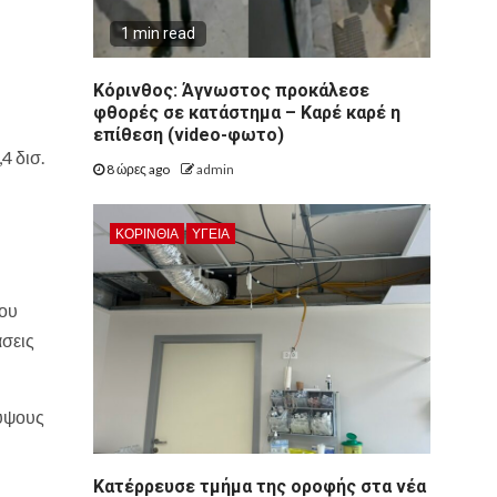
1 min read
Κόρινθος: Άγνωστος προκάλεσε
φθορές σε κατάστημα – Καρέ καρέ η
επίθεση (video-φωτο)
4 δισ.
8 ώρες ago
admin
ΚΟΡΙΝΘΊΑ
ΥΓΕΙΑ
που
άσεις
 ύψους
Kατέρρευσε τμήμα της οροφής στα νέα