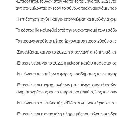
-Επιδοτείται, τουλάχιστον για το 4ο τρίμηνο του 2021,
αντισταθμίζοντας σχεδόν το σύνολο της αναμενόμενης 
Η επιδότηση ισχύει και για επαγγελματικά τιμολόγια χα
Το κόστος θα καλυφθεί από την ανακατανομή των εσό
Τα προαναφερθέντα μέτρα έρχονται να προστεθούν στις
-Συνεχίζεται, και για το 2022, η απαλλαγή από την ειδι
-Επεκτείνεται, για το 2022, η μείωση κατά 3 ποσοστιαί
-Μειώνεται περαιτέρω ο φόρος εισοδήματος των επιχει
-Επεκτείνεται η εφαρμογή των μειωμένων συντελεστών 
κινηματογράφους και το τουριστικό πακέτο, έως τον Ιούν
-Μειώνεται ο συντελεστής ΦΠΑ στα γυμναστήρια και στις
-Επεκτείνεται η αναστολή πληρωμής του τέλους συνδρομ