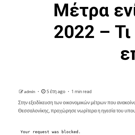
Mέτρα ενί
2022 – Τι
ε
5 έτη ago
admin
1 min read
Στην εξειδίκευση των οικονομικών μέτρων που ανακο
Θεσσαλονίκης, προχώρησε νωρίτερα η ηγεσία του υπου