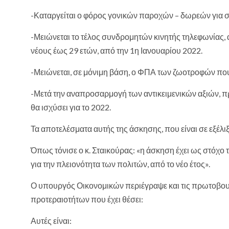
-Καταργείται ο φόρος γονικών παροχών – δωρεών για 
-Μειώνεται το τέλος συνδρομητών κινητής τηλεφωνίας, 
νέους έως 29 ετών, από την 1η Ιανουαρίου 2022.
-Μειώνεται, σε μόνιμη βάση, ο ΦΠΑ των ζωοτροφών που
-Μετά την αναπροσαρμογή των αντικειμενικών αξιών, 
θα ισχύσει για το 2022.
Τα αποτελέσματα αυτής της άσκησης, που είναι σε εξέλιξη
Όπως τόνισε ο κ. Σταικούρας: «η άσκηση έχει ως στόχο
για την πλειονότητα των πολιτών, από το νέο έτος».
Ο υπουργός Οικονομικών περιέγραψε και τις πρωτοβουλ
προτεραιοτήτων που έχει θέσει:
Αυτές είναι: