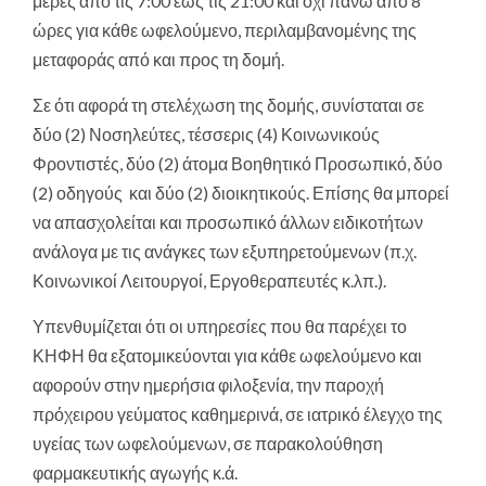
μέρες από τις 7:00 έως τις 21:00 και όχι πάνω από 8
ώρες για κάθε ωφελούμενο, περιλαμβανομένης της
μεταφοράς από και προς τη δομή.
Σε ότι αφορά τη στελέχωση της δομής, συνίσταται σε
δύο (2) Νοσηλεύτες, τέσσερις (4) Κοινωνικούς
Φροντιστές, δύο (2) άτομα Βοηθητικό Προσωπικό, δύο
(2) οδηγούς και δύο (2) διοικητικούς. Επίσης θα μπορεί
να απασχολείται και προσωπικό άλλων ειδικοτήτων
ανάλογα με τις ανάγκες των εξυπηρετούμενων (π.χ.
Κοινωνικοί Λειτουργοί, Εργοθεραπευτές κ.λπ.).
Υπενθυμίζεται ότι οι υπηρεσίες που θα παρέχει το
ΚΗΦΗ θα εξατομικεύονται για κάθε ωφελούμενο και
αφορούν στην ημερήσια φιλοξενία, την παροχή
πρόχειρου γεύματος καθημερινά, σε ιατρικό έλεγχο της
υγείας των ωφελούμενων, σε παρακολούθηση
φαρμακευτικής αγωγής κ.ά.