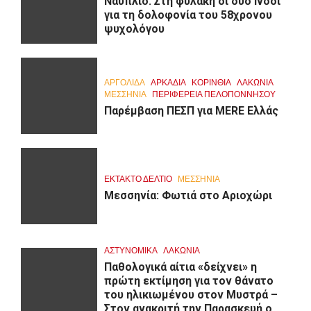
Ναύπλιο: Στη φυλακή οι δύο Ινδοί
για τη δολοφονία του 58χρονου
ψυχολόγου
ΑΡΓΟΛΙΔΑ
ΑΡΚΑΔΊΑ
ΚΟΡΙΝΘΊΑ
ΛΑΚΩΝΙΑ
ΜΕΣΣΗΝΙΑ
ΠΕΡΙΦΈΡΕΙΑ ΠΕΛΟΠΟΝΝΉΣΟΥ
Παρέμβαση ΠΕΣΠ για MERE Ελλάς
ΕΚΤΑΚΤΟ ΔΕΛΤΙΟ
ΜΕΣΣΗΝΙΑ
Μεσσηνία: Φωτιά στο Αριοχώρι
ΑΣΤΥΝΟΜΙΚΑ
ΛΑΚΩΝΙΑ
Παθολογικά αίτια «δείχνει» η
πρώτη εκτίμηση για τον θάνατο
του ηλικιωμένου στον Μυστρά –
Στον ανακριτή την Παρασκευή ο