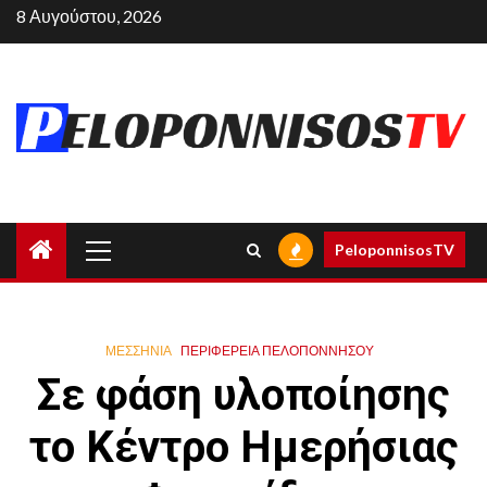
Skip
8 Αυγούστου, 2026
to
content
Primary
PeloponnisosTV
Menu
ΜΕΣΣΗΝΙΑ
ΠΕΡΙΦΈΡΕΙΑ ΠΕΛΟΠΟΝΝΉΣΟΥ
Σε φάση υλοποίησης
το Κέντρο Ημερήσιας