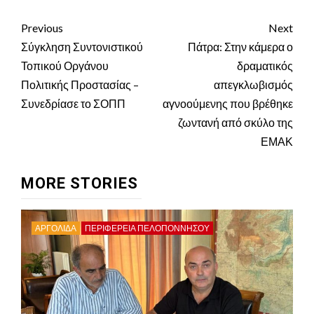
Continue
Previous
Next
Reading
Σύγκληση Συντονιστικού
Πάτρα: Στην κάμερα ο
Τοπικού Οργάνου
δραματικός
Πολιτικής Προστασίας –
απεγκλωβισμός
Συνεδρίασε το ΣΟΠΠ
αγνοούμενης που βρέθηκε
ζωντανή από σκύλο της
ΕΜΑΚ
MORE STORIES
ΑΡΓΟΛΙΔΑ
ΠΕΡΙΦΈΡΕΙΑ ΠΕΛΟΠΟΝΝΉΣΟΥ