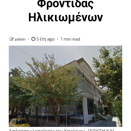
Φροντίδας
Ηλικιωμένων
5 έτη ago
admin
1 min read
Απόφαση υλοποίησης του Υποέργου «ΙΔΡΥΣΗ ΚΑΙ