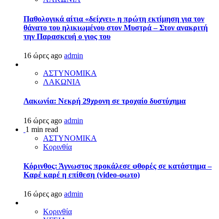
Παθολογικά αίτια «δείχνει» η πρώτη εκτίμηση για τον
θάνατο του ηλικιωμένου στον Μυστρά – Στον ανακριτή
την Παρασκευή ο γιος του
16 ώρες ago
admin
ΑΣΤΥΝΟΜΙΚΑ
ΛΑΚΩΝΙΑ
Λακωνία: Νεκρή 29χρονη σε τροχαίο δυστύχημα
16 ώρες ago
admin
1 min read
ΑΣΤΥΝΟΜΙΚΑ
Κορινθία
Κόρινθος: Άγνωστος προκάλεσε φθορές σε κατάστημα –
Καρέ καρέ η επίθεση (video-φωτο)
16 ώρες ago
admin
Κορινθία