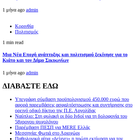
1 μήνα ago
admin
Κορινθία
Πολιτισμός
1 min read
Μια Νέα Εποχή ανάπτυξης και πολιτισμού ξεκίνησε για το
Κιάτο και τον Δήμο Σικυωνίων
1 μήνα ago
admin
ΔΙΑΒΑΣΤΕ ΕΔΩ
Υπεγράφη σύμβαση προϋπολογισμού 450.000 ευρώ που
αφορά παρεμβάσεις ασφαλτόστρωσης και συντήρησης στο
ορεινό οδικό δίκτυο της Π.Ε. Αργολίδας
Ναύπλιο: Στη φυλακή οι δύο Ινδοί για τη δολοφονία του
58χρονου ψυχολόγου
Παρέμβαση ΠΕΣΠ για MERE Ελλάς
Μεσσηνία: Φωτιά στο Αριοχώρι
Παθολογικά αίτια «δείχνει» η πρώτη εκτίμηση για τον