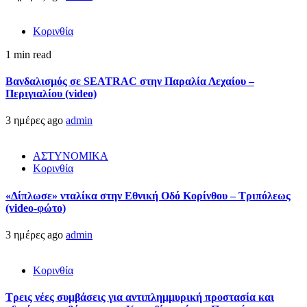
Κορινθία
1 min read
Βανδαλισμός σε SEATRAC στην Παραλία Λεχαίου –
Περιγιαλίου (video)
3 ημέρες ago
admin
ΑΣΤΥΝΟΜΙΚΑ
Κορινθία
«Δίπλωσε» νταλίκα στην Εθνική Oδό Κορίνθου – Τριπόλεως
(video-φώτο)
3 ημέρες ago
admin
Κορινθία
Τρεις νέες συμβάσεις για αντιπλημμυρική προστασία και