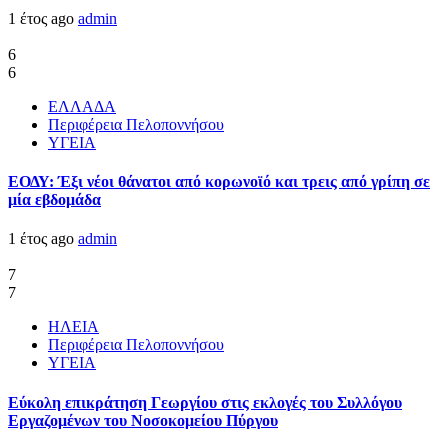
1 έτος ago
admin
6
6
ΕΛΛΑΔΑ
Περιφέρεια Πελοποννήσου
ΥΓΕΙΑ
ΕΟΔΥ: Έξι νέοι θάνατοι από κορωνοϊό και τρεις από γρίπη σε
μία εβδομάδα
1 έτος ago
admin
7
7
ΗΛΕΙΑ
Περιφέρεια Πελοποννήσου
ΥΓΕΙΑ
Εύκολη επικράτηση Γεωργίου στις εκλογές του Συλλόγου
Εργαζομένων του Νοσοκομείου Πύργου