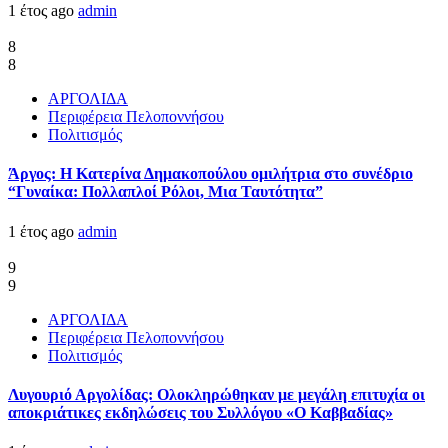
1 έτος ago
admin
8
8
ΑΡΓΟΛΙΔΑ
Περιφέρεια Πελοποννήσου
Πολιτισμός
Άργος: Η Κατερίνα Δημακοπούλου ομιλήτρια στο συνέδριο
“Γυναίκα: Πολλαπλοί Ρόλοι, Μια Ταυτότητα”
1 έτος ago
admin
9
9
ΑΡΓΟΛΙΔΑ
Περιφέρεια Πελοποννήσου
Πολιτισμός
Λυγουριό Αργολίδας: Ολοκληρώθηκαν με μεγάλη επιτυχία οι
αποκριάτικες εκδηλώσεις του Συλλόγου «Ο Καββαδίας»