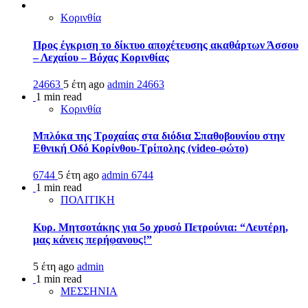
Κορινθία
Προς έγκριση το δίκτυο αποχέτευσης ακαθάρτων Άσσου
– Λεχαίου – Βόχας Κορινθίας
24663
5 έτη ago
admin
24663
1 min read
Κορινθία
Μπλόκα της Τροχαίας στα διόδια Σπαθοβουνίου στην
Εθνική Οδό Κορίνθου-Τρίπολης (video-φώτο)
6744
5 έτη ago
admin
6744
1 min read
ΠΟΛΙΤΙΚΗ
Κυρ. Μητσοτάκης για 5ο χρυσό Πετρούνια: “Λευτέρη,
μας κάνεις περήφανους!”
5 έτη ago
admin
1 min read
ΜΕΣΣΗΝΙΑ