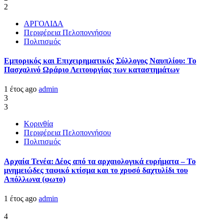
2
ΑΡΓΟΛΙΔΑ
Περιφέρεια Πελοποννήσου
Πολιτισμός
Εμπορικός και Επιχειρηματικός Σύλλογος Ναυπλίου: Το
Πασχαλινό Ωράριο Λειτουργίας των καταστημάτων
1 έτος ago
admin
3
3
Κορινθία
Περιφέρεια Πελοποννήσου
Πολιτισμός
Αρχαία Τενέα: Δέος από τα αρχαιολογικά ευρήματα – Το
μνημειώδες ταφικό κτίσμα και το χρυσό δαχτυλίδι του
Απόλλωνα (φωτο)
1 έτος ago
admin
4