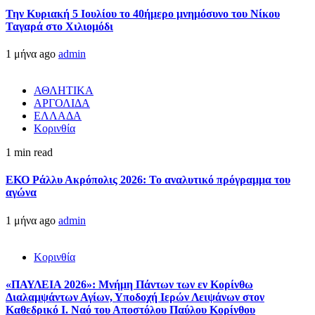
Την Κυριακή 5 Ιουλίου το 40ήμερο μνημόσυνο του Νίκου
Ταγαρά στο Χιλιομόδι
1 μήνα ago
admin
ΑΘΛΗΤΙΚΑ
ΑΡΓΟΛΙΔΑ
ΕΛΛΑΔΑ
Κορινθία
1 min read
ΕΚΟ Ράλλυ Ακρόπολις 2026: Το αναλυτικό πρόγραμμα του
αγώνα
1 μήνα ago
admin
Κορινθία
«ΠΑΥΛΕΙΑ 2026»: Μνήμη Πάντων των εν Κορίνθω
Διαλαμψάντων Αγίων, Υποδοχή Ιερών Λειψάνων στον
Καθεδρικό Ι. Ναό του Αποστόλου Παύλου Κορίνθου