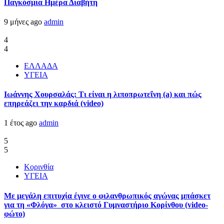
Παγκόσμια Ημέρα Διαβήτη
9 μήνες ago
admin
4
4
ΕΛΛΑΔΑ
ΥΓΕΙΑ
Ιωάννης Χουρσαλάς: Τι είναι η λιποπρωτεΐνη (a) και πώς
επηρεάζει την καρδιά (video)
1 έτος ago
admin
5
5
Κορινθία
ΥΓΕΙΑ
Με μεγάλη επιτυχία έγινε ο φιλανθρωπικός αγώνας μπάσκετ
για τη «Φλόγα» στο κλειστό Γυμναστήριο Κορίνθου (video-
φώτο)