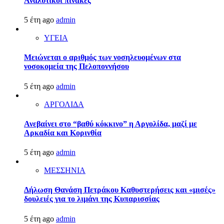
Αναλυτικοί πίνακες
5 έτη ago
admin
ΥΓΕΙΑ
Μειώνεται ο αριθμός των νοσηλευομένων στα
νοσοκομεία της Πελοποννήσου
5 έτη ago
admin
ΑΡΓΟΛΙΔΑ
Ανεβαίνει στο “βαθύ κόκκινο” η Αργολίδα, μαζί με
Αρκαδία και Κορινθία
5 έτη ago
admin
ΜΕΣΣΗΝΙΑ
Δήλωση Θανάση Πετράκου Καθυστερήσεις και «μισές»
δουλειές για το λιμάνι της Κυπαρισσίας
5 έτη ago
admin