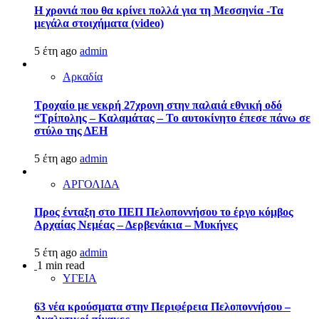
Η χρονιά που θα κρίνει πολλά για τη Μεσσηνία -Τα
μεγάλα στοιχήματα (video)
5 έτη ago
admin
Αρκαδία
Τροχαίο με νεκρή 27χρονη στην παλαιά εθνική οδό
“Τρίπολης – Καλαμάτας – Το αυτοκίνητο έπεσε πάνω σε
στύλο της ΔΕΗ
5 έτη ago
admin
ΑΡΓΟΛΙΔΑ
Προς ένταξη στο ΠΕΠ Πελοποννήσου το έργο κόμβος
Αρχαίας Νεμέας – Δερβενάκια – Μυκήνες
5 έτη ago
admin
1 min read
ΥΓΕΙΑ
63 νέα κρούσματα στην Περιφέρεια Πελοποννήσου –