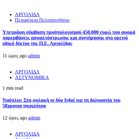
ΑΡΓΟΛΙΔΑ
Περιφέρεια Πελοποννήσου
Υπεγράφη σύμβαση προϋπολογισμού 450.000 ευρώ που αφορά
παρεμβάσεις ασφαλτόστρωσης και συντήρησης στο ορεινό
οδικό δίκτυο της Π.Ε. Αργολίδας
11 ώρες ago
admin
ΑΡΓΟΛΙΔΑ
ΑΣΤΥΝΟΜΙΚΑ
1 min read
Ναύπλιο: Στη φυλακή οι δύο Ινδοί για τη δολοφονία του
58χρονου ψυχολόγου
12 ώρες ago
admin
ΑΡΓΟΛΙΔΑ