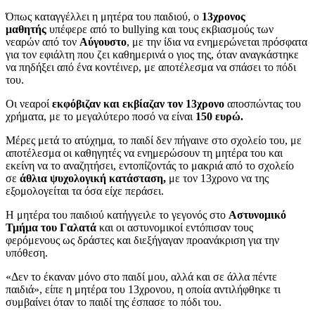
Όπως καταγγέλλει η μητέρα του παιδιού, ο
13χρονος
μαθητής
υπέφερε από το bullying και τους εκβιασμούς των
νεαρών από τον
Αύγουστο
, με την ίδια να ενημερώνεται πρόσφατα
για τον εφιάλτη που ζει καθημερινά ο γιος της, όταν αναγκάστηκε
να πηδήξει από ένα κοντέινερ, με αποτέλεσμα να σπάσει το πόδι
του.
Οι νεαροί
εκφόβιζαν και εκβίαζαν τον 13χρονο
αποσπώντας του
χρήματα, με το μεγαλύτερο ποσό να είναι
150 ευρώ.
Μέρες μετά το ατύχημα, το παιδί δεν πήγαινε στο σχολείο του, με
αποτέλεσμα οι καθηγητές να ενημερώσουν τη μητέρα του και
εκείνη να το αναζητήσει, εντοπίζοντάς το μακριά από το σχολείο
σε
άθλια ψυχολογική κατάσταση,
με τον 13χρονο να της
εξομολογείται τα όσα είχε περάσει.
Η μητέρα του παιδιού κατήγγειλε το γεγονός στο
Αστυνομικό
Τμήμα του Γαλατά
και οι αστυνομικοί εντόπισαν τους
φερόμενους ως δράστες και διεξήγαγαν προανάκριση για την
υπόθεση.
«Δεν το έκαναν μόνο στο παιδί μου, αλλά και σε άλλα πέντε
παιδιά», είπε η μητέρα του 13χρονου, η οποία αντιλήφθηκε τι
συμβαίνει όταν το παιδί της έσπασε το πόδι του.