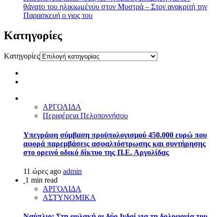
θάνατο του ηλικιωμένου στον Μυστρά – Στον ανακριτή την
Παρασκευή ο γιος του
Kατηγορίες
Kατηγορίες
ΑΡΓΟΛΙΔΑ
Περιφέρεια Πελοποννήσου
Υπεγράφη σύμβαση προϋπολογισμού 450.000 ευρώ που
αφορά παρεμβάσεις ασφαλτόστρωσης και συντήρησης
στο ορεινό οδικό δίκτυο της Π.Ε. Αργολίδας
11 ώρες ago
admin
1 min read
ΑΡΓΟΛΙΔΑ
ΑΣΤΥΝΟΜΙΚΑ
Ναύπλιο: Στη φυλακή οι δύο Ινδοί για τη δολοφονία του