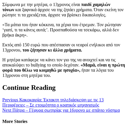
Σύμφωνα με την μητέρα, ο 13χρονος είναι
παιδί χαμηλών
τόνων
και ξαφνικά άρχισε να της ζητάει χρήματα. Όταν εκείνη τον
ρώτησε τι τα χρειάζεται, άρχισε να βρίσκει δικαιολογίες.
«Τα μάτια του ήταν κόκκινα, τα χέρια του έτρεμαν. Τον ρώτησαν
‘γιατί, τι τα κάνεις αυτά;’. Προσπαθούσα να τσεκάρω, αλλά δεν
βρήκα άκρη».
Εκτός από 150 ευρώ που απέσπασαν οι νεαροί ενήλικοι από τον
13χρονου,
του ζήτησαν κι άλλα χρήματα.
Η μητέρα κατάφερε να κάνει τον γιο της να ανοιχτεί και να τις
αποκαλύψει το bullying το οποίο δεχόταν.
«Μαμά, είναι η πρώτη
φορά που θέλω να κοιμηθώ με ησυχία»,
ήταν τα λόγια του
13χρονου στη μητέρα του.
Continue Reading
Previous
Κακοκαιρία: Έκτακτη τηλεδιάσκεψη με τις 13
Περιφέρειες – Σε ετοιμότητα ο κρατικός μηχανισμός
Next
Πάτρα – Γέφυρα σωτηρίας για 16χρονο με σπάνιο νόσημα
More Stories