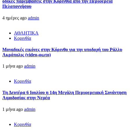
οδικές παρεμβάσεις στην Κορινθία από την Περιφέρεια
Πελοποννήσου
4 ημέρες ago
admin
ΑΘΛΗΤΙΚΑ
Κορινθία
Μοναδικές εικόνες στην Κόρινθο για την υποδοχή του Ράλλυ
Ακρόπολις (video-φωτο)
1 μήνα ago
admin
Κορινθία
Τη Δευτέρα 6 Ιουλίου η 14η Μεγάλη Περιφερειακή Συνάντηση
Αιμοδοσίας στην Νεμέα
1 μήνα ago
admin
Κορινθία