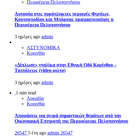
Περιφέρεια Πελοποννήσου
Αυτοψία στις πυρόπληκτες περιοχές Φιχτίων,
Κουτσοποδίου και Μπόρσας πραγματοποίησε η
Περιφέρεια Πελοποννήσου
3 ημέρες ago
admin
ΑΣΤΥΝΟΜΙΚΑ
Κορινθία
«Δίπλωσε» νταλίκα στην Εθνική Oδό Κορίνθου –
Τριπόλεως (video-φώτο)
3 ημέρες ago
admin
1 min read
Αρκαδία
Κορινθία
Αποφάσεις για σειρά σημαντικών θεμάτων από την
Οικονομική Επιτροπή της Περιφέρειας Πελοποννήσου
26547
5 έτη ago
admin
26547