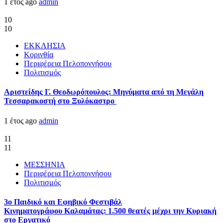
1 έτος ago
admin
10
10
ΕΚΚΛΗΣΙΑ
Κορινθία
Περιφέρεια Πελοποννήσου
Πολιτισμός
Αριστείδης Γ. Θεοδωρόπουλος: Μηνύματα από τη Μεγάλη
Τεσσαρακοστή στο Ξυλόκαστρο
1 έτος ago
admin
11
11
ΜΕΣΣΗΝΙΑ
Περιφέρεια Πελοποννήσου
Πολιτισμός
3ο Παιδικό και Εφηβικό Φεστιβάλ
Κινηματογράφου Καλαμάτας: 1.500 θεατές μέχρι την Κυριακή
στο Εργατικό