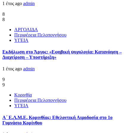
1 έτος ago
admin
8
8
ΑΡΓΟΛΙΔΑ
Περιφέρεια Πελοποννήσου
ΥΓΕΙΑ
Εκδήλωση στο Άργος: «Εφηβική ψυχολογία: Κατανόηση –
Διαχείριση – Υποστήριξη»
1 έτος ago
admin
9
9
Κορινθία
Περιφέρεια Πελοποννήσου
ΥΓΕΙΑ
Α΄ Ε.Λ.Μ.Ε. Κορινθίας: Εθελοντική Αιμοδοσία στο 1ο
Γυμνάσιο Κορίνθου