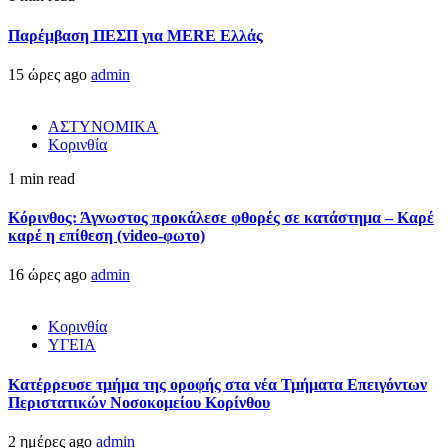
Παρέμβαση ΠΕΣΠ για MERE Ελλάς
15 ώρες ago
admin
ΑΣΤΥΝΟΜΙΚΑ
Κορινθία
1 min read
Κόρινθος: Άγνωστος προκάλεσε φθορές σε κατάστημα – Καρέ
καρέ η επίθεση (video-φωτο)
16 ώρες ago
admin
Κορινθία
ΥΓΕΙΑ
Kατέρρευσε τμήμα της οροφής στα νέα Τμήματα Επειγόντων
Περιστατικών Νοσοκομείου Κορίνθου
2 ημέρες ago
admin