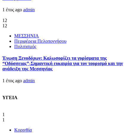
1 έτος ago
admin
12
12
ΜΕΣΣΗΝΙΑ
Περιφέρεια Πελοποννήσου
Πολιτισμός
Ένωση Ξενοδόχων: Καλωσορίζει τα γυρίσματα της
“Οδύσσειας”-Σημαντική ευκαιρία για τον τουρισμό και την
ανάδειξη της Μεσσηνίας
1 έτος ago
admin
ΥΓΕΙΑ
1
1
Κορινθία