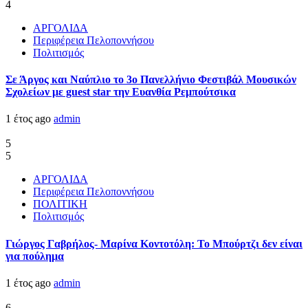
4
ΑΡΓΟΛΙΔΑ
Περιφέρεια Πελοποννήσου
Πολιτισμός
Σε Άργος και Ναύπλιο το 3ο Πανελλήνιο Φεστιβάλ Μουσικών
Σχολείων με guest star την Ευανθία Ρεμπούτσικα
1 έτος ago
admin
5
5
ΑΡΓΟΛΙΔΑ
Περιφέρεια Πελοποννήσου
ΠΟΛΙΤΙΚΗ
Πολιτισμός
Γιώργος Γαβρήλος- Μαρίνα Κοντοτόλη: Το Μπούρτζι δεν είναι
για πούλημα
1 έτος ago
admin
6