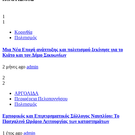
1
1
Κορινθία
Πολιτισμός
Μια Νέα Εποχή ανάπτυξης και πολιτισμού ξεκίνησε για το
Κιάτο και τον Δήμο Σικυωνίων
2 μήνες ago
admin
2
2
ΑΡΓΟΛΙΔΑ
Περιφέρεια Πελοποννήσου
Πολιτισμός
Εμπορικός και Επιχειρηματικός Σύλλογος Ναυπλίου: Το
Πασχαλινό Ωράριο Λειτουργίας των καταστημάτων
1 έτος ago
admin