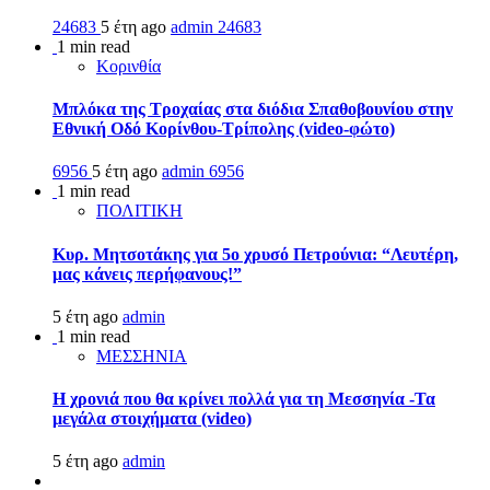
24683
5 έτη ago
admin
24683
1 min read
Κορινθία
Μπλόκα της Τροχαίας στα διόδια Σπαθοβουνίου στην
Εθνική Οδό Κορίνθου-Τρίπολης (video-φώτο)
6956
5 έτη ago
admin
6956
1 min read
ΠΟΛΙΤΙΚΗ
Κυρ. Μητσοτάκης για 5ο χρυσό Πετρούνια: “Λευτέρη,
μας κάνεις περήφανους!”
5 έτη ago
admin
1 min read
ΜΕΣΣΗΝΙΑ
Η χρονιά που θα κρίνει πολλά για τη Μεσσηνία -Τα
μεγάλα στοιχήματα (video)
5 έτη ago
admin