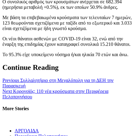
Ο συνολικός αριθμός των κρουσμάτων ανέρχεται σε 682.394
(ημερήσια μεταβολή +0.5%), εκ των οποίων 50.9% άνδρες.
Με βάση τα επιβεβαιωμένα κρούσματα των τελευταίων 7 ημερών,
123 θεωρούνται σχετιζόμενα με ταξίδι από το εξωτερικό και 3.033
είναι σχετιζόμενα με ήδη γνωστό κρούσμα.
Οι νέοι θάνατοι ασθενών με COVID-19 είναι 32, ενώ από την
έναρξη της επιδημίας έχουν καταγραφεί συνολικά 15.210 θάνατοι.
Το 95.3% είχε υποκείμενο νόσημα ή/και ηλικία 70 ετών και άνω.
Continue Reading
Previous
Συλλαλητήριο στη Μεγαλόπολη για τη ΔΕΗ την
Παρασκευή
Next
Κορονοϊός: 110 νέα κρούσματα στην Περιφέρεια
Πελοποννήσου
More Stories
ΑΡΓΟΛΙΔΑ