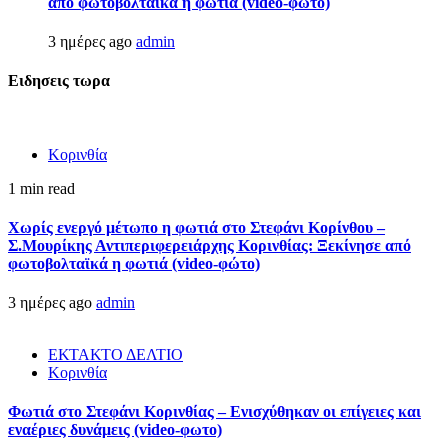
από φωτοβολταϊκά η φωτιά (video-φώτο)
3 ημέρες ago
admin
Ειδησεις τωρα
Κορινθία
1 min read
Χωρίς ενεργό μέτωπο η φωτιά στο Στεφάνι Κορίνθου –
Σ.Μουρίκης Αντιπεριφερειάρχης Κορινθίας: Ξεκίνησε από
φωτοβολταϊκά η φωτιά (video-φώτο)
3 ημέρες ago
admin
ΕΚΤΑΚΤΟ ΔΕΛΤΙΟ
Κορινθία
Φωτιά στο Στεφάνι Κορινθίας – Ενισχύθηκαν οι επίγειες και
εναέριες δυνάμεις (video-φωτο)