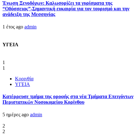
Ένωση Ξενοδόχων: Καλωσορίζει τα γυρίσματα της
“Οδύσσειας”-Σημαντική ευκαιρία για τον τουρισμό και την
ανάδειξη της Μεσσηνίας
1 έτος ago
admin
ΥΓΕΙΑ
1
1
Κορινθία
ΥΓΕΙΑ
Kατέρρευσε τμήμα της οροφής στα νέα Τμήματα Επειγόντων
Περιστατικών Νοσοκομείου Κορίνθου
5 ημέρες ago
admin
2
2