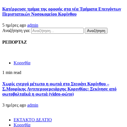
Kατέρρευσε τμήμα της οροφής στα νέα Τμήματα Επειγόντων
Περιστατικών Νοσοκομείου Κορίνθου
5 ημέρες ago
admin
Αναζήτηση για:
ΡΕΠΟΡΤΑΖ
Κορινθία
1 min read
Χωρίς ενεργό μέτωπο η φωτιά στο Στεφάνι Κορίνθου –
Σ.Μουρίκης Αντιπεριφερειάρχης Κορινθίας: Ξεκίνησε από
φωτοβολταϊκά η φωτιά (video-φώτο)
3 ημέρες ago
admin
ΕΚΤΑΚΤΟ ΔΕΛΤΙΟ
Κορινθία