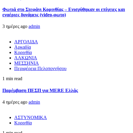
Φωτιά στο Στεφάνι Κορινθίας – Ενισχύθηκαν οι επίγειες και
εναέριες δυνάμεις (video-φωτο)
3 ημέρες ago
admin
ΑΡΓΟΛΙΔΑ
Αρκαδία
Κορινθία
ΛΑΚΩΝΙΑ
ΜΕΣΣΗΝΙΑ
Περιφέρεια Πελοποννήσου
1 min read
Παρέμβαση ΠΕΣΠ για MERE Ελλάς
4 ημέρες ago
admin
ΑΣΤΥΝΟΜΙΚΑ
Κορινθία
1 min read