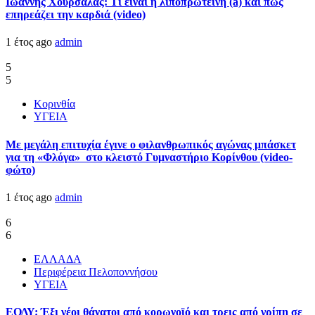
Ιωάννης Χουρσαλάς: Τι είναι η λιποπρωτεΐνη (a) και πώς
επηρεάζει την καρδιά (video)
1 έτος ago
admin
5
5
Κορινθία
ΥΓΕΙΑ
Με μεγάλη επιτυχία έγινε ο φιλανθρωπικός αγώνας μπάσκετ
για τη «Φλόγα» στο κλειστό Γυμναστήριο Κορίνθου (video-
φώτο)
1 έτος ago
admin
6
6
ΕΛΛΑΔΑ
Περιφέρεια Πελοποννήσου
ΥΓΕΙΑ
ΕΟΔΥ: Έξι νέοι θάνατοι από κορωνοϊό και τρεις από γρίπη σε