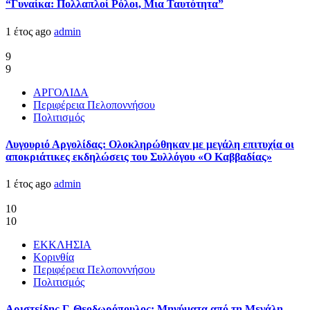
“Γυναίκα: Πολλαπλοί Ρόλοι, Μια Ταυτότητα”
1 έτος ago
admin
9
9
ΑΡΓΟΛΙΔΑ
Περιφέρεια Πελοποννήσου
Πολιτισμός
Λυγουριό Αργολίδας: Ολοκληρώθηκαν με μεγάλη επιτυχία οι
αποκριάτικες εκδηλώσεις του Συλλόγου «Ο Καββαδίας»
1 έτος ago
admin
10
10
ΕΚΚΛΗΣΙΑ
Κορινθία
Περιφέρεια Πελοποννήσου
Πολιτισμός
Αριστείδης Γ. Θεοδωρόπουλος: Μηνύματα από τη Μεγάλη