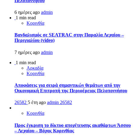
Πελοποννήσου
6 ημέρες ago
admin
1 min read
Κορινθία
Βανδαλισμός σε SEATRAC στην Παραλία Λεχαίου –
Περιγιαλίου (video)
7 ημέρες ago
admin
1 min read
Αρκαδία
Κορινθία
Αποφάσεις για σειρά σημαντικών θεμάτων από την
Οικονομική Επιτροπή της Περιφέρειας Πελοποννήσου
26582
5 έτη ago
admin
26582
Κορινθία
Προς έγκριση το δίκτυο αποχέτευσης ακαθάρτων Άσσου
– Λεχαίου – Βόχας Κορινθίας