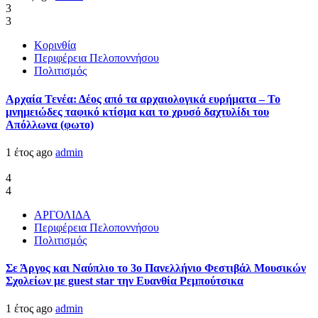
3
3
Κορινθία
Περιφέρεια Πελοποννήσου
Πολιτισμός
Αρχαία Τενέα: Δέος από τα αρχαιολογικά ευρήματα – Το
μνημειώδες ταφικό κτίσμα και το χρυσό δαχτυλίδι του
Απόλλωνα (φωτο)
1 έτος ago
admin
4
4
ΑΡΓΟΛΙΔΑ
Περιφέρεια Πελοποννήσου
Πολιτισμός
Σε Άργος και Ναύπλιο το 3ο Πανελλήνιο Φεστιβάλ Μουσικών
Σχολείων με guest star την Ευανθία Ρεμπούτσικα
1 έτος ago
admin