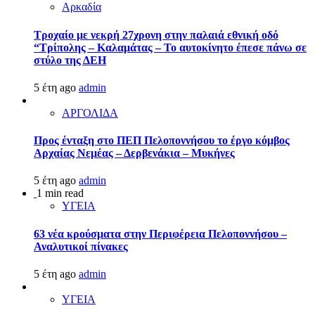
Αρκαδία
Τροχαίο με νεκρή 27χρονη στην παλαιά εθνική οδό
“Τρίπολης – Καλαμάτας – Το αυτοκίνητο έπεσε πάνω σε
στύλο της ΔΕΗ
5 έτη ago
admin
ΑΡΓΟΛΙΔΑ
Προς ένταξη στο ΠΕΠ Πελοποννήσου το έργο κόμβος
Αρχαίας Νεμέας – Δερβενάκια – Μυκήνες
5 έτη ago
admin
1 min read
ΥΓΕΙΑ
63 νέα κρούσματα στην Περιφέρεια Πελοποννήσου –
Αναλυτικοί πίνακες
5 έτη ago
admin
ΥΓΕΙΑ