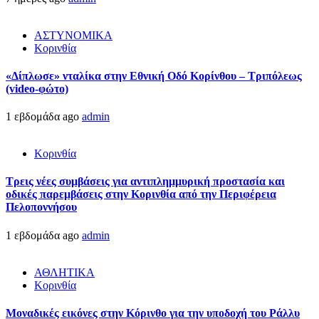
ΑΣΤΥΝΟΜΙΚΑ
Κορινθία
«Δίπλωσε» νταλίκα στην Εθνική Oδό Κορίνθου – Τριπόλεως
(video-φώτο)
1 εβδομάδα ago
admin
Κορινθία
Τρεις νέες συμβάσεις για αντιπλημμυρική προστασία και
οδικές παρεμβάσεις στην Κορινθία από την Περιφέρεια
Πελοποννήσου
1 εβδομάδα ago
admin
ΑΘΛΗΤΙΚΑ
Κορινθία
Μοναδικές εικόνες στην Κόρινθο για την υποδοχή του Ράλλυ