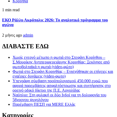
Κορινθία
1 min read
ΕΚΟ Ράλλυ Ακρόπολις 2026: Το αναλυτικό πρόγραμμα του
αγώνα
2 μήνες ago
admin
ΔΙΑΒΑΣΤΕ ΕΔΩ
Χωρίς ενεργό μέτωπο η φωτιά στο Στεφάνι Κορίνθου –
Σ.Μουρίκης Αντιπεριφερειάρχης Κορινθίας: Ξεκίνησε από
φωτοβολταϊκά η φωτιά (video-φώτο)
Φωτιά στο Στεφάνι Κορινθίας – Ενισχύθηκαν οι επίγειες και
εναέριες δυνάμεις (video-φωτο)
Υπεγράφη σύμβαση προϋπολογισμού 450.000 ευρώ που
αφορά παρεμβάσεις ασφαλτόστρωσης και συντήρησης στο
ορεινό οδικό δίκτυο της Π.Ε. Αργολίδας
Ναύπλιο: Στη φυλακή οι δύο Ινδοί για τη δολοφονία του
58χρονου ψυχολόγου
Παρέμβαση ΠΕΣΠ για MERE Ελλάς
Kατηγορίες