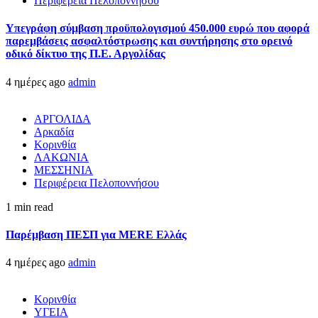
Περιφέρεια Πελοποννήσου
Υπεγράφη σύμβαση προϋπολογισμού 450.000 ευρώ που αφορά
παρεμβάσεις ασφαλτόστρωσης και συντήρησης στο ορεινό
οδικό δίκτυο της Π.Ε. Αργολίδας
4 ημέρες ago
admin
ΑΡΓΟΛΙΔΑ
Αρκαδία
Κορινθία
ΛΑΚΩΝΙΑ
ΜΕΣΣΗΝΙΑ
Περιφέρεια Πελοποννήσου
1 min read
Παρέμβαση ΠΕΣΠ για MERE Ελλάς
4 ημέρες ago
admin
Κορινθία
ΥΓΕΙΑ