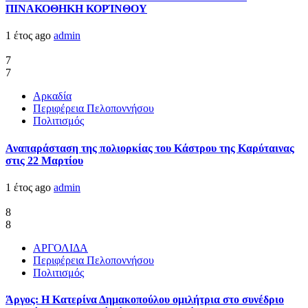
ΠΙΝΑΚΟΘΗΚΗ ΚΟΡΊΝΘΟΥ
1 έτος ago
admin
7
7
Αρκαδία
Περιφέρεια Πελοποννήσου
Πολιτισμός
Αναπαράσταση της πολιορκίας του Κάστρου της Καρύταινας
στις 22 Μαρτίου
1 έτος ago
admin
8
8
ΑΡΓΟΛΙΔΑ
Περιφέρεια Πελοποννήσου
Πολιτισμός
Άργος: Η Κατερίνα Δημακοπούλου ομιλήτρια στο συνέδριο