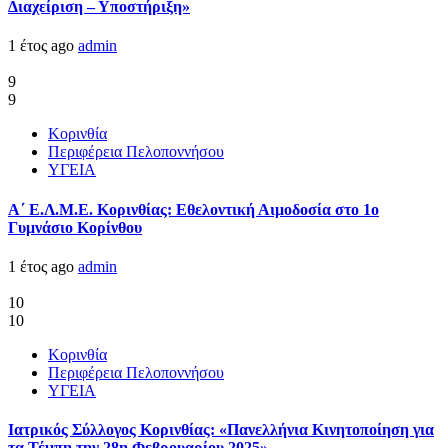
Διαχείριση – Υποστήριξη»
1 έτος ago
admin
9
9
Κορινθία
Περιφέρεια Πελοποννήσου
ΥΓΕΙΑ
Α΄ Ε.Λ.Μ.Ε. Κορινθίας: Εθελοντική Αιμοδοσία στο 1ο
Γυμνάσιο Κορίνθου
1 έτος ago
admin
10
10
Κορινθία
Περιφέρεια Πελοποννήσου
ΥΓΕΙΑ
Ιατρικός Σύλλογος Κορινθίας: «Πανελλήνια Κινητοποίηση για
τα Τέμπη την 28η Φεβρουαρίου 2025»