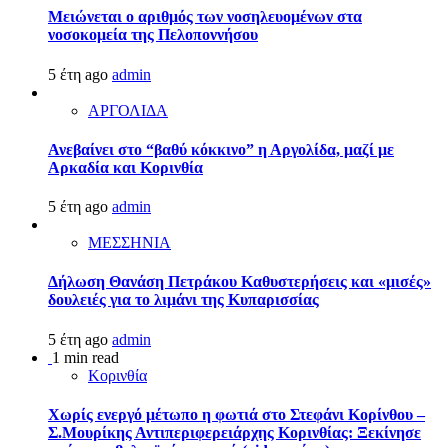
Μειώνεται ο αριθμός των νοσηλευομένων στα
νοσοκομεία της Πελοποννήσου
5 έτη ago
admin
ΑΡΓΟΛΙΔΑ
Ανεβαίνει στο “βαθύ κόκκινο” η Αργολίδα, μαζί με
Αρκαδία και Κορινθία
5 έτη ago
admin
ΜΕΣΣΗΝΙΑ
Δήλωση Θανάση Πετράκου Καθυστερήσεις και «μισές»
δουλειές για το λιμάνι της Κυπαρισσίας
5 έτη ago
admin
1 min read
Κορινθία
Χωρίς ενεργό μέτωπο η φωτιά στο Στεφάνι Κορίνθου –
Σ.Μουρίκης Αντιπεριφερειάρχης Κορινθίας: Ξεκίνησε