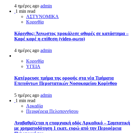
4 ημέρες ago
admin
1 min read
ΑΣΤΥΝΟΜΙΚΑ
Κορινθία
Κόρινθος: Άγνωστος προκάλεσε φθορές σε κατάστημα –
Καρέ καρέ η επίθεση (video-φωτο)
4 ημέρες ago
admin
Κορινθία
ΥΓΕΙΑ
Kατέρρευσε τμήμα της οροφής στα νέα Τμήματα
Επειγόντων Περιστατικών Νοσοκομείου Κορίνθου
5 ημέρες ago
admin
1 min read
Αρκαδία
Περιφέρεια Πελοποννήσου
Αναβαθμίζεται η επαρχιακή οδός Αρκαδικό – Σαμπατική
με χρηματοδότηση 1 εκατ. ευρώ από την Περιφέρεια