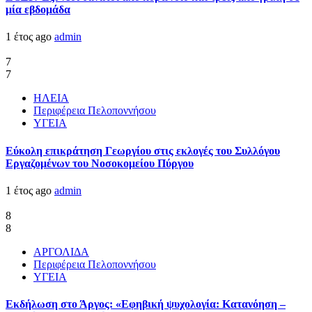
μία εβδομάδα
1 έτος ago
admin
7
7
ΗΛΕΙΑ
Περιφέρεια Πελοποννήσου
ΥΓΕΙΑ
Εύκολη επικράτηση Γεωργίου στις εκλογές του Συλλόγου
Εργαζομένων του Νοσοκομείου Πύργου
1 έτος ago
admin
8
8
ΑΡΓΟΛΙΔΑ
Περιφέρεια Πελοποννήσου
ΥΓΕΙΑ
Εκδήλωση στο Άργος: «Εφηβική ψυχολογία: Κατανόηση –