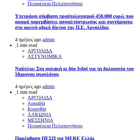
Περιφέρεια Πελοποννήσου
Υπεγράφη σύμβαση προϋπολογισμού 450.000 ευρώ που
αφορά παρεμβάσεις ασφαλτόστρωσης και συντήρησης
στο ορεινό οδικό δίκτυο της Π.Ε. Αργολίδας
4 ημέρες ago
admin
1 min read
ΑΡΓΟΛΙΔΑ
ΑΣΤΥΝΟΜΙΚΑ
Ναύπλιο: Στη φυλακή οι δύο Ινδοί για τη δολοφονία του
58χρονου ψυχολόγου
4 ημέρες ago
admin
1 min read
ΑΡΓΟΛΙΔΑ
Αρκαδία
Κορινθία
ΛΑΚΩΝΙΑ
ΜΕΣΣΗΝΙΑ
Περιφέρεια Πελοποννήσου
Παρέμβαση ΠΕΣΠ για MERE Ελλάς