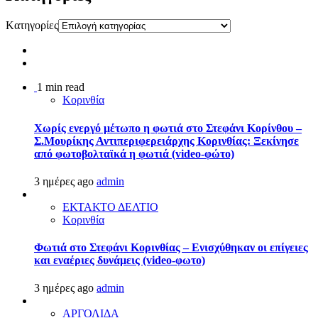
Kατηγορίες
1 min read
Κορινθία
Χωρίς ενεργό μέτωπο η φωτιά στο Στεφάνι Κορίνθου –
Σ.Μουρίκης Αντιπεριφερειάρχης Κορινθίας: Ξεκίνησε
από φωτοβολταϊκά η φωτιά (video-φώτο)
3 ημέρες ago
admin
ΕΚΤΑΚΤΟ ΔΕΛΤΙΟ
Κορινθία
Φωτιά στο Στεφάνι Κορινθίας – Ενισχύθηκαν οι επίγειες
και εναέριες δυνάμεις (video-φωτο)
3 ημέρες ago
admin
ΑΡΓΟΛΙΔΑ