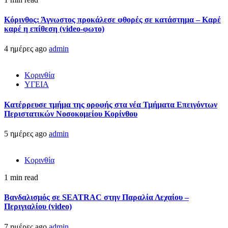
Κόρινθος: Άγνωστος προκάλεσε φθορές σε κατάστημα – Καρέ
καρέ η επίθεση (video-φωτο)
4 ημέρες ago
admin
Κορινθία
ΥΓΕΙΑ
Kατέρρευσε τμήμα της οροφής στα νέα Τμήματα Επειγόντων
Περιστατικών Νοσοκομείου Κορίνθου
5 ημέρες ago
admin
Κορινθία
1 min read
Βανδαλισμός σε SEATRAC στην Παραλία Λεχαίου –
Περιγιαλίου (video)
7 ημέρες ago
admin