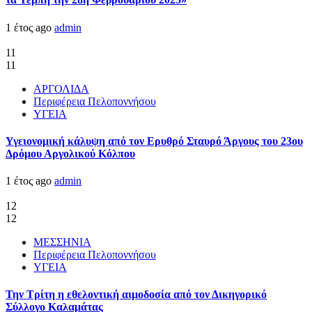
1 έτος ago
admin
11
11
ΑΡΓΟΛΙΔΑ
Περιφέρεια Πελοποννήσου
ΥΓΕΙΑ
Υγειονομική κάλυψη από τον Ερυθρό Σταυρό Άργους του 23ου
Δρόμου Αργολικού Κόλπου
1 έτος ago
admin
12
12
ΜΕΣΣΗΝΙΑ
Περιφέρεια Πελοποννήσου
ΥΓΕΙΑ
Την Τρίτη η εθελοντική αιμοδοσία από τον Δικηγορικό
Σύλλογο Καλαμάτας