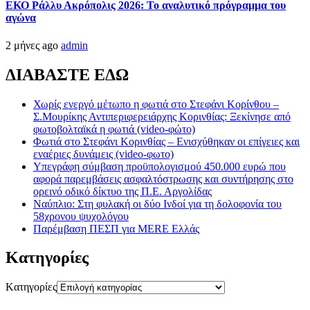
ΕΚΟ Ράλλυ Ακρόπολις 2026: Το αναλυτικό πρόγραμμα του
αγώνα
2 μήνες ago
admin
ΔΙΑΒΑΣΤΕ ΕΔΩ
Χωρίς ενεργό μέτωπο η φωτιά στο Στεφάνι Κορίνθου –
Σ.Μουρίκης Αντιπεριφερειάρχης Κορινθίας: Ξεκίνησε από
φωτοβολταϊκά η φωτιά (video-φώτο)
Φωτιά στο Στεφάνι Κορινθίας – Ενισχύθηκαν οι επίγειες και
εναέριες δυνάμεις (video-φωτο)
Υπεγράφη σύμβαση προϋπολογισμού 450.000 ευρώ που
αφορά παρεμβάσεις ασφαλτόστρωσης και συντήρησης στο
ορεινό οδικό δίκτυο της Π.Ε. Αργολίδας
Ναύπλιο: Στη φυλακή οι δύο Ινδοί για τη δολοφονία του
58χρονου ψυχολόγου
Παρέμβαση ΠΕΣΠ για MERE Ελλάς
Kατηγορίες
Kατηγορίες