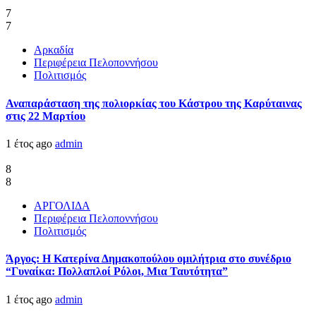
7
7
Αρκαδία
Περιφέρεια Πελοποννήσου
Πολιτισμός
Αναπαράσταση της πολιορκίας του Κάστρου της Καρύταινας
στις 22 Μαρτίου
1 έτος ago
admin
8
8
ΑΡΓΟΛΙΔΑ
Περιφέρεια Πελοποννήσου
Πολιτισμός
Άργος: Η Κατερίνα Δημακοπούλου ομιλήτρια στο συνέδριο
“Γυναίκα: Πολλαπλοί Ρόλοι, Μια Ταυτότητα”
1 έτος ago
admin