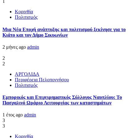
1
Κορινθία
Πολιτισμός
Μια Νέα Εποχή ανάπτυξης και πολιτισμού ξεκίνησε για το
Κιάτο και τον Δήμο Σικυωνίων
2 μήνες ago
admin
2
2
ΑΡΓΟΛΙΔΑ
Περιφέρεια Πελοποννήσου
Πολιτισμός
Εμπορικός και Επιχειρηματικός Σύλλογος Ναυπλίου: Το
Πασχαλινό Ωράριο Λειτουργίας των καταστημάτων
1 έτος ago
admin
3
3
Κορινθία