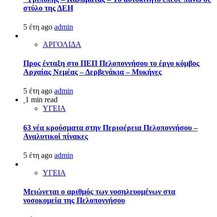
στύλο της ΔΕΗ
5 έτη ago
admin
ΑΡΓΟΛΙΔΑ
Προς ένταξη στο ΠΕΠ Πελοποννήσου το έργο κόμβος
Αρχαίας Νεμέας – Δερβενάκια – Μυκήνες
5 έτη ago
admin
1 min read
ΥΓΕΙΑ
63 νέα κρούσματα στην Περιφέρεια Πελοποννήσου –
Αναλυτικοί πίνακες
5 έτη ago
admin
ΥΓΕΙΑ
Μειώνεται ο αριθμός των νοσηλευομένων στα
νοσοκομεία της Πελοποννήσου