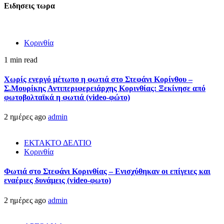
Ειδησεις τωρα
Κορινθία
1 min read
Χωρίς ενεργό μέτωπο η φωτιά στο Στεφάνι Κορίνθου –
Σ.Μουρίκης Αντιπεριφερειάρχης Κορινθίας: Ξεκίνησε από
φωτοβολταϊκά η φωτιά (video-φώτο)
2 ημέρες ago
admin
ΕΚΤΑΚΤΟ ΔΕΛΤΙΟ
Κορινθία
Φωτιά στο Στεφάνι Κορινθίας – Ενισχύθηκαν οι επίγειες και
εναέριες δυνάμεις (video-φωτο)
2 ημέρες ago
admin