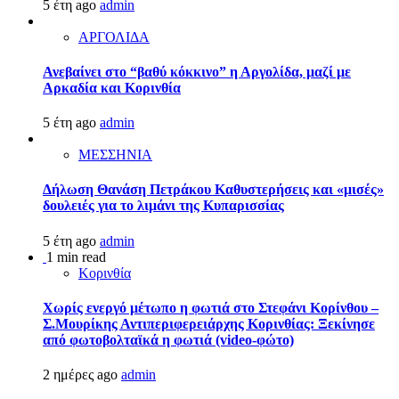
5 έτη ago
admin
ΑΡΓΟΛΙΔΑ
Ανεβαίνει στο “βαθύ κόκκινο” η Αργολίδα, μαζί με
Αρκαδία και Κορινθία
5 έτη ago
admin
ΜΕΣΣΗΝΙΑ
Δήλωση Θανάση Πετράκου Καθυστερήσεις και «μισές»
δουλειές για το λιμάνι της Κυπαρισσίας
5 έτη ago
admin
1 min read
Κορινθία
Χωρίς ενεργό μέτωπο η φωτιά στο Στεφάνι Κορίνθου –
Σ.Μουρίκης Αντιπεριφερειάρχης Κορινθίας: Ξεκίνησε
από φωτοβολταϊκά η φωτιά (video-φώτο)
2 ημέρες ago
admin