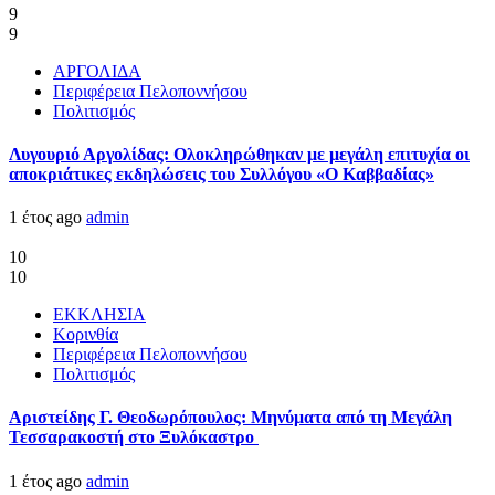
9
9
ΑΡΓΟΛΙΔΑ
Περιφέρεια Πελοποννήσου
Πολιτισμός
Λυγουριό Αργολίδας: Ολοκληρώθηκαν με μεγάλη επιτυχία οι
αποκριάτικες εκδηλώσεις του Συλλόγου «Ο Καββαδίας»
1 έτος ago
admin
10
10
ΕΚΚΛΗΣΙΑ
Κορινθία
Περιφέρεια Πελοποννήσου
Πολιτισμός
Αριστείδης Γ. Θεοδωρόπουλος: Μηνύματα από τη Μεγάλη
Τεσσαρακοστή στο Ξυλόκαστρο
1 έτος ago
admin