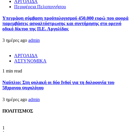
ΑΡΓΟΛΙΔΑ
Περιφέρεια Πελοποννήσου
Υπεγράφη σύμβαση προϋπολογισμού 450.000 ευρώ που αφορά
παρεμβάσεις ασφαλτόστρωσης και συντήρησης στο ορεινό
οδικό δίκτυο της Π.Ε. Αργολίδας
3 ημέρες ago
admin
ΑΡΓΟΛΙΔΑ
ΑΣΤΥΝΟΜΙΚΑ
1 min read
Ναύπλιο: Στη φυλακή οι δύο Ινδοί για τη δολοφονία του
58χρονου ψυχολόγου
3 ημέρες ago
admin
ΠΟΛΙΤΙΣΜΟΣ
1