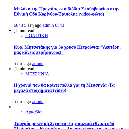
Μπλόκα της Τροχαίας στα διόδια Σπαθοβουνίου στην
Εθνική Οδό Κορίνθου-Τρίπολης (video-φώτο)
6843
5 έτη ago
admin
6843
1 min read
ΠΟΛΙΤΙΚΗ
Κυρ. Μητσοτάκης για 5ο χρυσό Πετρούνια: “Λευτέρη,
μας κάνεις περήφανους!”
5 έτη ago
admin
1 min read
ΜΕΣΣΗΝΙΑ
Η χρονιά που θα κρίνει πολλά για τη Μεσσηνία -Τα
μεγάλα στοιχήματα (video)
5 έτη ago
admin
Αρκαδία
Τροχαίο με νεκρή 27χρονη στην παλαιά εθνική οδό
“Τρίπολης – Καλαμάτας – Το αυτοκίνητο έπεσε πάνω σε