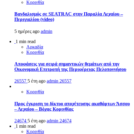
Κορινθία
Βανδαλισμός σε SEATRAC στην Παραλία Λεχαίου –
Περιγιαλίου (video)
5 ημέρες ago
admin
1 min read
Αρκαδία
Κορινθία
Αποφάσεις για σειρά σημαντικών θεμάτων από την
Οικονομική Επιτροπή της Περιφέρειας Πελοποννήσου
26557
5 έτη ago
admin
26557
Κορινθία
Προς έγκριση το δίκτυο αποχέτευσης ακαθάρτων Άσσου
– Λεχαίου – Βόχας Κορινθίας
24674
5 έτη ago
admin
24674
1 min read
Κορινθία