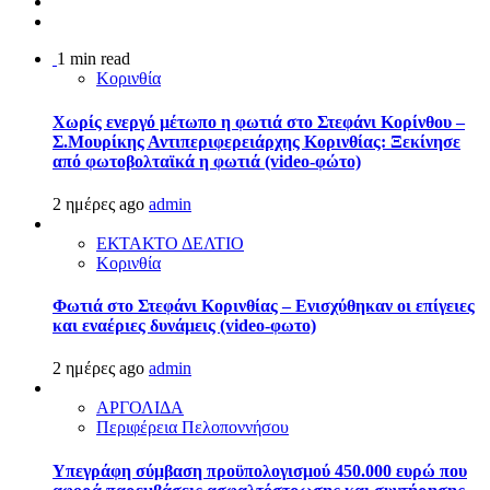
1 min read
Κορινθία
Χωρίς ενεργό μέτωπο η φωτιά στο Στεφάνι Κορίνθου –
Σ.Μουρίκης Αντιπεριφερειάρχης Κορινθίας: Ξεκίνησε
από φωτοβολταϊκά η φωτιά (video-φώτο)
2 ημέρες ago
admin
ΕΚΤΑΚΤΟ ΔΕΛΤΙΟ
Κορινθία
Φωτιά στο Στεφάνι Κορινθίας – Ενισχύθηκαν οι επίγειες
και εναέριες δυνάμεις (video-φωτο)
2 ημέρες ago
admin
ΑΡΓΟΛΙΔΑ
Περιφέρεια Πελοποννήσου
Υπεγράφη σύμβαση προϋπολογισμού 450.000 ευρώ που