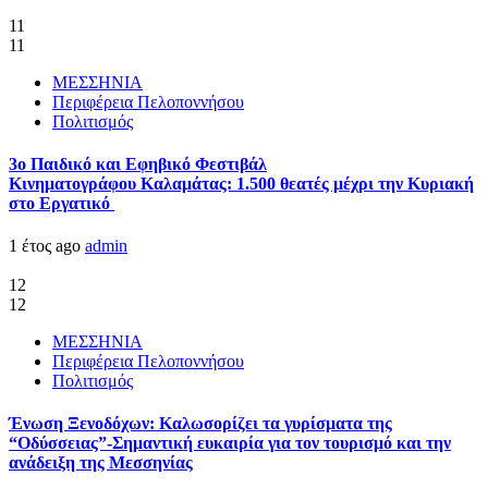
11
11
ΜΕΣΣΗΝΙΑ
Περιφέρεια Πελοποννήσου
Πολιτισμός
3ο Παιδικό και Εφηβικό Φεστιβάλ
Κινηματογράφου Καλαμάτας: 1.500 θεατές μέχρι την Κυριακή
στο Εργατικό
1 έτος ago
admin
12
12
ΜΕΣΣΗΝΙΑ
Περιφέρεια Πελοποννήσου
Πολιτισμός
Ένωση Ξενοδόχων: Καλωσορίζει τα γυρίσματα της
“Οδύσσειας”-Σημαντική ευκαιρία για τον τουρισμό και την
ανάδειξη της Μεσσηνίας