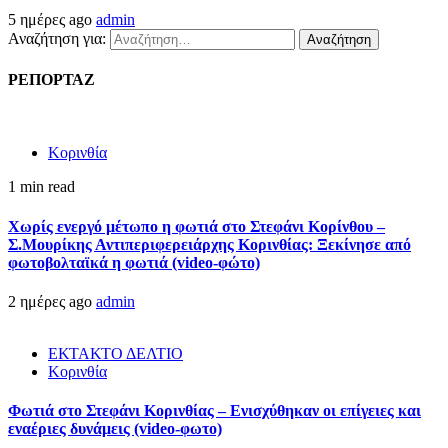
5 ημέρες ago
admin
Αναζήτηση για:
ΡΕΠΟΡΤΑΖ
Κορινθία
1 min read
Χωρίς ενεργό μέτωπο η φωτιά στο Στεφάνι Κορίνθου –
Σ.Μουρίκης Αντιπεριφερειάρχης Κορινθίας: Ξεκίνησε από
φωτοβολταϊκά η φωτιά (video-φώτο)
2 ημέρες ago
admin
ΕΚΤΑΚΤΟ ΔΕΛΤΙΟ
Κορινθία
Φωτιά στο Στεφάνι Κορινθίας – Ενισχύθηκαν οι επίγειες και
εναέριες δυνάμεις (video-φωτο)