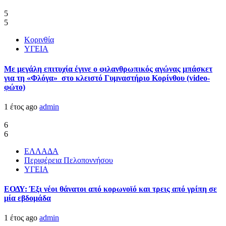
5
5
Κορινθία
ΥΓΕΙΑ
Με μεγάλη επιτυχία έγινε ο φιλανθρωπικός αγώνας μπάσκετ
για τη «Φλόγα» στο κλειστό Γυμναστήριο Κορίνθου (video-
φώτο)
1 έτος ago
admin
6
6
ΕΛΛΑΔΑ
Περιφέρεια Πελοποννήσου
ΥΓΕΙΑ
ΕΟΔΥ: Έξι νέοι θάνατοι από κορωνοϊό και τρεις από γρίπη σε
μία εβδομάδα
1 έτος ago
admin