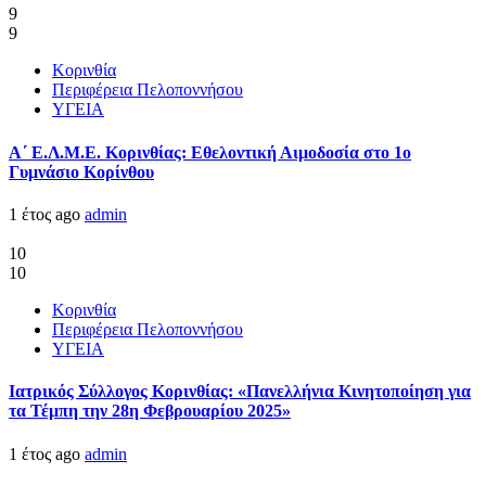
9
9
Κορινθία
Περιφέρεια Πελοποννήσου
ΥΓΕΙΑ
Α΄ Ε.Λ.Μ.Ε. Κορινθίας: Εθελοντική Αιμοδοσία στο 1ο
Γυμνάσιο Κορίνθου
1 έτος ago
admin
10
10
Κορινθία
Περιφέρεια Πελοποννήσου
ΥΓΕΙΑ
Ιατρικός Σύλλογος Κορινθίας: «Πανελλήνια Κινητοποίηση για
τα Τέμπη την 28η Φεβρουαρίου 2025»
1 έτος ago
admin