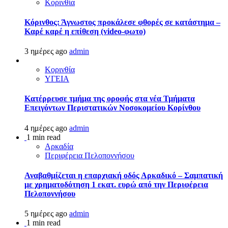
Κορινθία
Κόρινθος: Άγνωστος προκάλεσε φθορές σε κατάστημα –
Καρέ καρέ η επίθεση (video-φωτο)
3 ημέρες ago
admin
Κορινθία
ΥΓΕΙΑ
Kατέρρευσε τμήμα της οροφής στα νέα Τμήματα
Επειγόντων Περιστατικών Νοσοκομείου Κορίνθου
4 ημέρες ago
admin
1 min read
Αρκαδία
Περιφέρεια Πελοποννήσου
Αναβαθμίζεται η επαρχιακή οδός Αρκαδικό – Σαμπατική
με χρηματοδότηση 1 εκατ. ευρώ από την Περιφέρεια
Πελοποννήσου
5 ημέρες ago
admin
1 min read