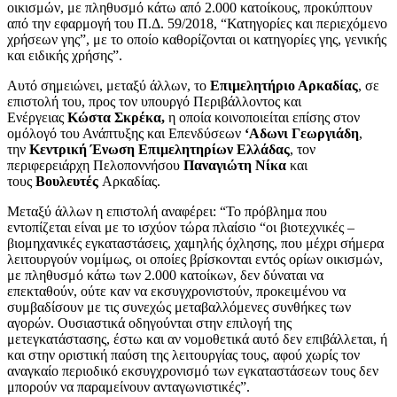
οικισμών, με πληθυσμό κάτω από 2.000 κατοίκους, προκύπτουν
από την εφαρμογή του Π.Δ. 59/2018, “Κατηγορίες και περιεχόμενο
χρήσεων γης”, με το οποίο καθορίζονται οι κατηγορίες γης, γενικής
και ειδικής χρήσης”.
Αυτό σημειώνει, μεταξύ άλλων, το
Επιμελητήριο Αρκαδία
ς
, σε
επιστολή του, προς τον υπουργό Περιβάλλοντος και
Ενέργειας
Κώστα Σκρέκα,
η οποία κοινοποιείται επίσης στον
ομόλογό του Ανάπτυξης και Επενδύσεων
‘Αδωνι Γεωργιάδη
,
την
Κεντρική Ένωση Επιμελητηρίων Ελλάδας
, τον
περιφερειάρχη Πελοποννήσου
Παναγιώτη Νίκα
και
τους
Βουλευτές
Αρκαδίας.
Μεταξύ άλλων η επιστολή αναφέρει: “Το πρόβλημα που
εντοπίζεται είναι με το ισχύον τώρα πλαίσιο “οι βιοτεχνικές –
βιομηχανικές εγκαταστάσεις, χαμηλής όχλησης, που μέχρι σήμερα
λειτουργούν νομίμως, οι οποίες βρίσκονται εντός ορίων οικισμών,
με πληθυσμό κάτω των 2.000 κατοίκων, δεν δύναται να
επεκταθούν, ούτε καν να εκσυγχρονιστούν, προκειμένου να
συμβαδίσουν με τις συνεχώς μεταβαλλόμενες συνθήκες των
αγορών. Ουσιαστικά οδηγούνται στην επιλογή της
μετεγκατάστασης, έστω και αν νομοθετικά αυτό δεν επιβάλλεται, ή
και στην οριστική παύση της λειτουργίας τους, αφού χωρίς τον
αναγκαίο περιοδικό εκσυγχρονισμό των εγκαταστάσεων τους δεν
μπορούν να παραμείνουν ανταγωνιστικές”.