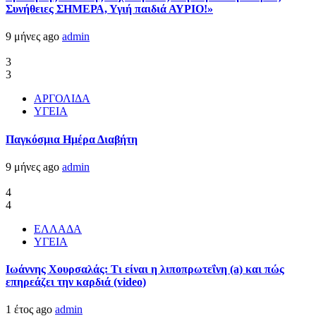
Συνήθειες ΣΗΜΕΡΑ, Υγιή παιδιά ΑΥΡΙΟ!»
9 μήνες ago
admin
3
3
ΑΡΓΟΛΙΔΑ
ΥΓΕΙΑ
Παγκόσμια Ημέρα Διαβήτη
9 μήνες ago
admin
4
4
ΕΛΛΑΔΑ
ΥΓΕΙΑ
Ιωάννης Χουρσαλάς: Τι είναι η λιποπρωτεΐνη (a) και πώς
επηρεάζει την καρδιά (video)
1 έτος ago
admin