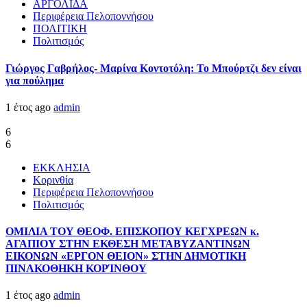
ΑΡΓΟΛΙΔΑ
Περιφέρεια Πελοποννήσου
ΠΟΛΙΤΙΚΗ
Πολιτισμός
Γιώργος Γαβρήλος- Μαρίνα Κοντοτόλη: Το Μπούρτζι δεν είναι
για πούλημα
1 έτος ago
admin
6
6
ΕΚΚΛΗΣΙΑ
Κορινθία
Περιφέρεια Πελοποννήσου
Πολιτισμός
ΟΜΙΛΙΑ ΤΟΥ ΘΕΟΦ. ΕΠΙΣΚΟΠΟΥ ΚΕΓΧΡΕΩΝ κ.
ΑΓΑΠΙΟΥ ΣΤΗΝ ΕΚΘΕΣΗ ΜΕΤΑΒΥΖΑΝΤΙΝΩΝ
ΕΙΚΟΝΩΝ «ΕΡΓΟΝ ΘΕΙΟΝ» ΣΤΗΝ ΔΗΜΟΤΙΚΗ
ΠΙΝΑΚΟΘΗΚΗ ΚΟΡΊΝΘΟΥ
1 έτος ago
admin