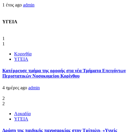
1 έτος ago
admin
ΥΓΕΙΑ
1
1
Κορινθία
ΥΓΕΙΑ
Kατέρρευσε τμήμα της οροφής στα νέα Τμήματα Επειγόντων
Περιστατικών Νοσοκομείου Κορίνθου
4 ημέρες ago
admin
2
2
Αρκαδία
ΥΓΕΙΑ
Δράση της παιδικής παχυσαρκίας στην Τρίπολη- «Υγιείς