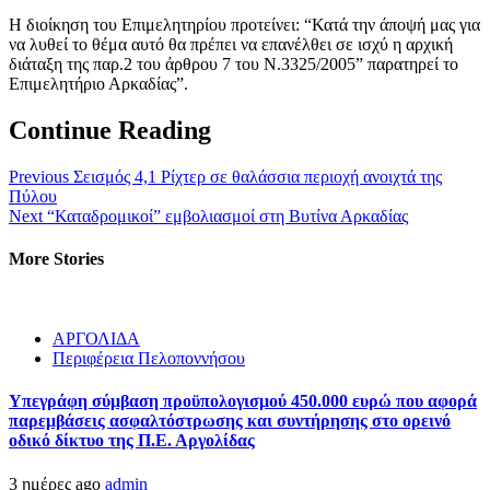
Η διοίκηση του Επιμελητηρίου προτείνει: “Κατά την άποψή μας για
να λυθεί το θέμα αυτό θα πρέπει να επανέλθει σε ισχύ η αρχική
διάταξη της παρ.2 του άρθρου 7 του Ν.3325/2005” παρατηρεί το
Επιμελητήριο Αρκαδίας”.
Continue Reading
Previous
Σεισμός 4,1 Ρίχτερ σε θαλάσσια περιοχή ανοιχτά της
Πύλου
Next
“Καταδρομικοί” εμβολιασμοί στη Βυτίνα Αρκαδίας
More Stories
ΑΡΓΟΛΙΔΑ
Περιφέρεια Πελοποννήσου
Υπεγράφη σύμβαση προϋπολογισμού 450.000 ευρώ που αφορά
παρεμβάσεις ασφαλτόστρωσης και συντήρησης στο ορεινό
οδικό δίκτυο της Π.Ε. Αργολίδας
3 ημέρες ago
admin