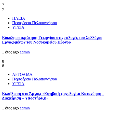
7
7
ΗΛΕΙΑ
Περιφέρεια Πελοποννήσου
ΥΓΕΙΑ
Εύκολη επικράτηση Γεωργίου στις εκλογές του Συλλόγου
Εργαζομένων του Νοσοκομείου Πύργου
1 έτος ago
admin
8
8
ΑΡΓΟΛΙΔΑ
Περιφέρεια Πελοποννήσου
ΥΓΕΙΑ
Εκδήλωση στο Άργος: «Εφηβική ψυχολογία: Κατανόηση –
Διαχείριση – Υποστήριξη»
1 έτος ago
admin