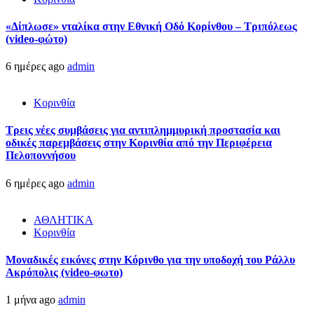
«Δίπλωσε» νταλίκα στην Εθνική Oδό Κορίνθου – Τριπόλεως
(video-φώτο)
6 ημέρες ago
admin
Κορινθία
Τρεις νέες συμβάσεις για αντιπλημμυρική προστασία και
οδικές παρεμβάσεις στην Κορινθία από την Περιφέρεια
Πελοποννήσου
6 ημέρες ago
admin
ΑΘΛΗΤΙΚΑ
Κορινθία
Μοναδικές εικόνες στην Κόρινθο για την υποδοχή του Ράλλυ
Ακρόπολις (video-φωτο)
1 μήνα ago
admin