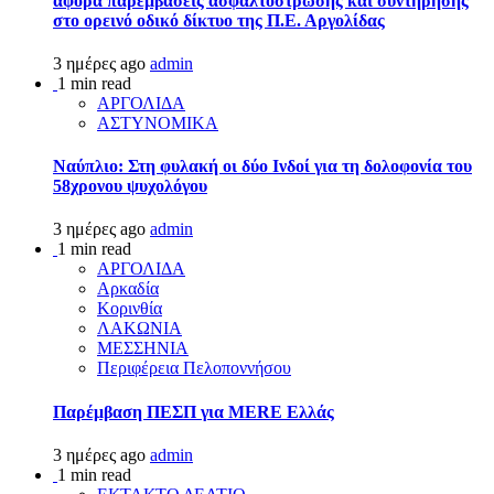
αφορά παρεμβάσεις ασφαλτόστρωσης και συντήρησης
στο ορεινό οδικό δίκτυο της Π.Ε. Αργολίδας
3 ημέρες ago
admin
1 min read
ΑΡΓΟΛΙΔΑ
ΑΣΤΥΝΟΜΙΚΑ
Ναύπλιο: Στη φυλακή οι δύο Ινδοί για τη δολοφονία του
58χρονου ψυχολόγου
3 ημέρες ago
admin
1 min read
ΑΡΓΟΛΙΔΑ
Αρκαδία
Κορινθία
ΛΑΚΩΝΙΑ
ΜΕΣΣΗΝΙΑ
Περιφέρεια Πελοποννήσου
Παρέμβαση ΠΕΣΠ για MERE Ελλάς
3 ημέρες ago
admin
1 min read