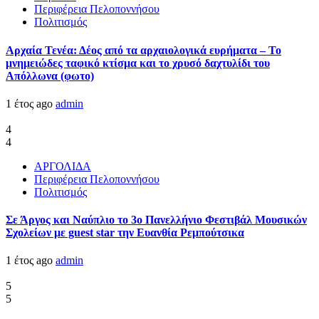
Περιφέρεια Πελοποννήσου
Πολιτισμός
Αρχαία Τενέα: Δέος από τα αρχαιολογικά ευρήματα – Το
μνημειώδες ταφικό κτίσμα και το χρυσό δαχτυλίδι του
Απόλλωνα (φωτο)
1 έτος ago
admin
4
4
ΑΡΓΟΛΙΔΑ
Περιφέρεια Πελοποννήσου
Πολιτισμός
Σε Άργος και Ναύπλιο το 3ο Πανελλήνιο Φεστιβάλ Μουσικών
Σχολείων με guest star την Ευανθία Ρεμπούτσικα
1 έτος ago
admin
5
5