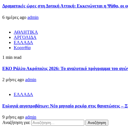
Δραματικές ώρες στη Δυτική Αττική: Εκκενώνεται η Ψάθα, οι 
6 ημέρες ago
admin
ΑΘΛΗΤΙΚΑ
ΑΡΓΟΛΙΔΑ
ΕΛΛΑΔΑ
Κορινθία
1 min read
ΕΚΟ Ράλλυ Ακρόπολις 2026: Το αναλυτικό πρόγραμμα του αγώ
2 μήνες ago
admin
ΕΛΛΑΔΑ
Ευλογιά αιγοπροβάτων: Νέο μηνιαίο ρεκόρ στις θανατώσεις – Ξ
9 μήνες ago
admin
Αναζήτηση για: