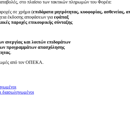
καταβολές, στο πλαίσιο των τακτικών πληρωμών του Φορέα:
αροχές σε χρήμα (
επιδόματα μητρότητας, κυοφορίας, ασθενείας, α
έχεια έκδοσης αποφάσεων για
εφάπαξ
ικές παροχές επικουρικής σύνταξης
ων ανεργίας και λοιπών επιδομάτων
νων προγραμμάτων απασχόλησης
τητας
.
ηρωμές από τον ΟΠΕΚΑ.
ηνωμένοι
οι διασωληνωμένοι