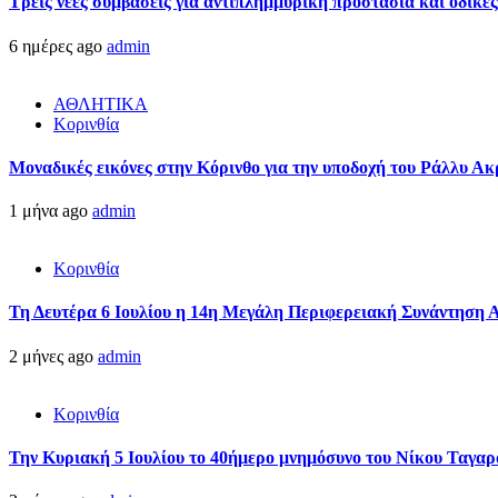
Τρεις νέες συμβάσεις για αντιπλημμυρική προστασία και οδικέ
6 ημέρες ago
admin
ΑΘΛΗΤΙΚΑ
Κορινθία
Μοναδικές εικόνες στην Κόρινθο για την υποδοχή του Ράλλυ Ακ
1 μήνα ago
admin
Κορινθία
Τη Δευτέρα 6 Ιουλίου η 14η Μεγάλη Περιφερειακή Συνάντηση 
2 μήνες ago
admin
Κορινθία
Την Κυριακή 5 Ιουλίου το 40ήμερο μνημόσυνο του Νίκου Ταγαρ