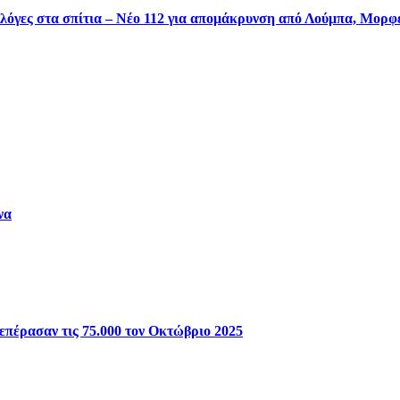
φλόγες στα σπίτια – Νέο 112 για απομάκρυνση από Λούμπα, Μορ
να
επέρασαν τις 75.000 τον Οκτώβριο 2025