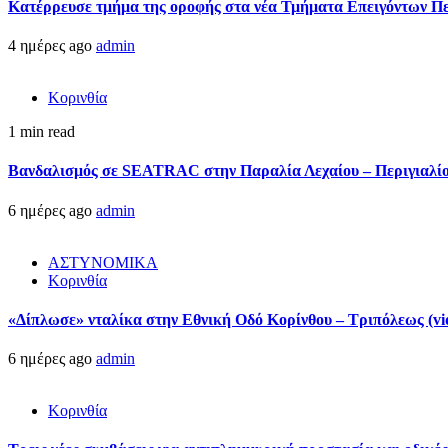
Kατέρρευσε τμήμα της οροφής στα νέα Τμήματα Επειγόντων Π
4 ημέρες ago
admin
Κορινθία
1 min read
Βανδαλισμός σε SEATRAC στην Παραλία Λεχαίου – Περιγιαλίου
6 ημέρες ago
admin
ΑΣΤΥΝΟΜΙΚΑ
Κορινθία
«Δίπλωσε» νταλίκα στην Εθνική Oδό Κορίνθου – Τριπόλεως (vi
6 ημέρες ago
admin
Κορινθία