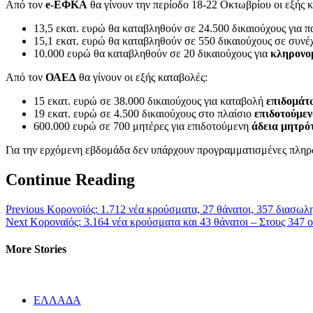
Από τον
e-ΕΦΚΑ
θα γίνουν την περίοδο 18-22 Οκτωβρίου οι εξής 
13,5 εκατ. ευρώ θα καταβληθούν σε 24.500 δικαιούχους για π
15,1 εκατ. ευρώ θα καταβληθούν σε 550 δικαιούχους σε συν
10.000 ευρώ θα καταβληθούν σε 20 δικαιούχους για
κληρονομ
Από τον
ΟΑΕΔ
θα γίνουν οι εξής καταβολές:
15 εκατ. ευρώ σε 38.000 δικαιούχους για καταβολή
επιδομάτ
19 εκατ. ευρώ σε 4.500 δικαιούχους στο πλαίσιο
επιδοτούμε
600.000 ευρώ σε 700 μητέρες για επιδοτούμενη
άδεια μητρό
Για την ερχόμενη εβδομάδα δεν υπάρχουν προγραμματισμένες πλ
Continue Reading
Previous
Κορονοϊός: 1.712 νέα κρούσματα, 27 θάνατοι, 357 διασωλ
Next
Κοροναϊός: 3.164 νέα κρούσματα και 43 θάνατοι – Στους 347 
More Stories
ΕΛΛΑΔΑ