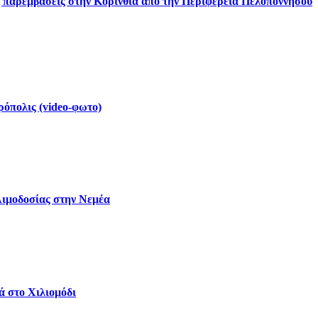
ς παρεμβάσεις στην Κορινθία από την Περιφέρεια Πελοποννήσου
ρόπολις (video-φωτο)
Αιμοδοσίας στην Νεμέα
ά στο Χιλιομόδι