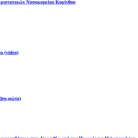
εριστατικών Νοσοκομείου Κορίνθου
 (video)
deo-φώτο)