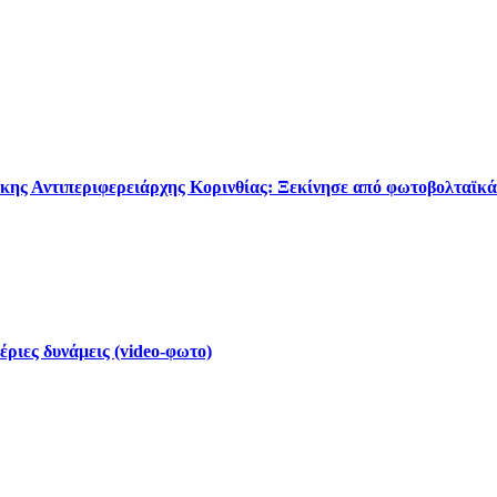
κης Αντιπεριφερειάρχης Κορινθίας: Ξεκίνησε από φωτοβολταϊκά
έριες δυνάμεις (video-φωτο)