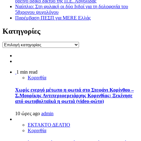
ορεινό οδικό δίκτυο της Π.Ε. Αργολίδας
Ναύπλιο: Στη φυλακή οι δύο Ινδοί για τη δολοφονία του
58χρονου ψυχολόγου
Παρέμβαση ΠΕΣΠ για MERE Ελλάς
Kατηγορίες
Kατηγορίες
1 min read
Κορινθία
Χωρίς ενεργό μέτωπο η φωτιά στο Στεφάνι Κορίνθου –
Σ.Μουρίκης Αντιπεριφερειάρχης Κορινθίας: Ξεκίνησε
από φωτοβολταϊκά η φωτιά (video-φώτο)
10 ώρες ago
admin
ΕΚΤΑΚΤΟ ΔΕΛΤΙΟ
Κορινθία