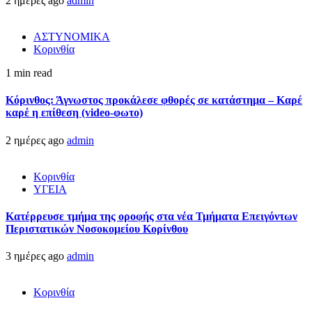
2 ημέρες ago
admin
ΑΣΤΥΝΟΜΙΚΑ
Κορινθία
1 min read
Κόρινθος: Άγνωστος προκάλεσε φθορές σε κατάστημα – Καρέ
καρέ η επίθεση (video-φωτο)
2 ημέρες ago
admin
Κορινθία
ΥΓΕΙΑ
Kατέρρευσε τμήμα της οροφής στα νέα Τμήματα Επειγόντων
Περιστατικών Νοσοκομείου Κορίνθου
3 ημέρες ago
admin
Κορινθία