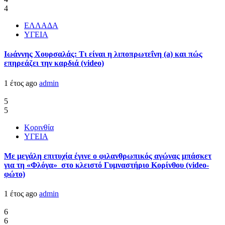
4
ΕΛΛΑΔΑ
ΥΓΕΙΑ
Ιωάννης Χουρσαλάς: Τι είναι η λιποπρωτεΐνη (a) και πώς
επηρεάζει την καρδιά (video)
1 έτος ago
admin
5
5
Κορινθία
ΥΓΕΙΑ
Με μεγάλη επιτυχία έγινε ο φιλανθρωπικός αγώνας μπάσκετ
για τη «Φλόγα» στο κλειστό Γυμναστήριο Κορίνθου (video-
φώτο)
1 έτος ago
admin
6
6