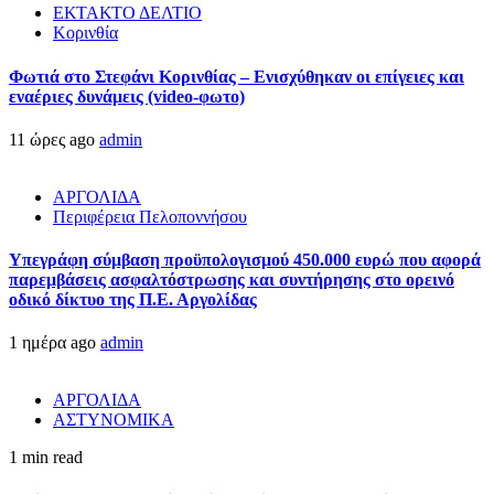
ΕΚΤΑΚΤΟ ΔΕΛΤΙΟ
Κορινθία
Φωτιά στο Στεφάνι Κορινθίας – Ενισχύθηκαν οι επίγειες και
εναέριες δυνάμεις (video-φωτο)
11 ώρες ago
admin
ΑΡΓΟΛΙΔΑ
Περιφέρεια Πελοποννήσου
Υπεγράφη σύμβαση προϋπολογισμού 450.000 ευρώ που αφορά
παρεμβάσεις ασφαλτόστρωσης και συντήρησης στο ορεινό
οδικό δίκτυο της Π.Ε. Αργολίδας
1 ημέρα ago
admin
ΑΡΓΟΛΙΔΑ
ΑΣΤΥΝΟΜΙΚΑ
1 min read