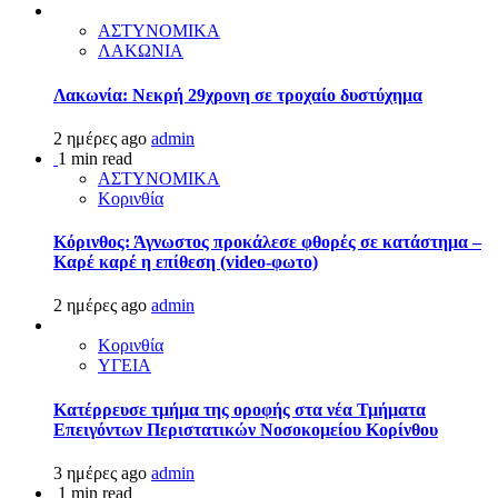
ΑΣΤΥΝΟΜΙΚΑ
ΛΑΚΩΝΙΑ
Λακωνία: Νεκρή 29χρονη σε τροχαίο δυστύχημα
2 ημέρες ago
admin
1 min read
ΑΣΤΥΝΟΜΙΚΑ
Κορινθία
Κόρινθος: Άγνωστος προκάλεσε φθορές σε κατάστημα –
Καρέ καρέ η επίθεση (video-φωτο)
2 ημέρες ago
admin
Κορινθία
ΥΓΕΙΑ
Kατέρρευσε τμήμα της οροφής στα νέα Τμήματα
Επειγόντων Περιστατικών Νοσοκομείου Κορίνθου
3 ημέρες ago
admin
1 min read