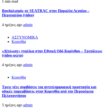
1 min read
Βανδαλισμός σε SEATRAC στην Παραλία Λεχαίου –
Περιγιαλίου (video)
4 ημέρες ago
admin
ΑΣΤΥΝΟΜΙΚΑ
Κορινθία
«Δίπλωσε» νταλίκα στην Εθνική Oδό Κορίνθου – Τριπόλεως
(video-φώτο)
4 ημέρες ago
admin
Κορινθία
Τρεις νέες συμβάσεις για αντιπλημμυρική προστασία και
οδικές παρεμβάσεις στην Κορινθία από την Περιφέρεια
Πελοποννήσου
5 ημέρες ago
admin