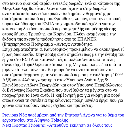
στο δίκτυο φυσικού αερίου εντελώς δωρεάν, ενώ οι κάτοικοι της
Μεγαλόπολης θα είναι πλέον δικαιούχοι και στην δωρεάν
αντικατάσταση των εσωτερικών συστημάτων θέρμανσης με
συστήματα φυσικού αερίου.Εγκρίθηκε, λοιπόν, από την επιτροπή
παρακολούθησης του ΕΣΠΑ το χρηματοδοτικό σχέδιο για την
κατασκευή δικτύου φυσικού αερίου χαμηλής και μέσης πίεσης
στους δήμους Τρίπολης και Κορίνθου. Πλέον αναμένουμε την
έκδοση της σχετικής πρόσκλησης απο το ΕΠΑΝΕΚ
(Επιχειρησιακό Πρόγραμμα «Ανταγωνιστικότητα,
Επιχειρηματικότητα & Καινοτομία») προκειμένου να ολοκληρωθεί
η όλη διαδικασία. Στην πράξη αυτό σημαίνει πως με την ένταξη του
έργου στο ΕΣΠΑ οι καταναλωτές απαλλάσσονται από τα τέλη
σύνδεσης. Παράλληλα οι κάτοικοι της Μεγαλόπολης πέρα από τα
μηδενικά τέλη σύνδεσης θα μπορούν να αντικαταστήσουν τα
συστήματα θέρμανσης με νέα φυσικού αερίου με επιδότηση 100%.
Αξίζουν πολλά συγχαρητήρια στον Υπουργό Ανάπτυξης &
Επενδύσεων Άδωνι Γεωργιάδη και στον Υπουργό Περιβάλλοντος
& Ενέργειας Κώστα Σκρέκα, που συνέβαλαν τα μέγιστα στο να
προχωρήσει το έργο αυτό. Η κυβέρνησή μας για ακόμη μία φορά
αποδεικνύει τη συνέπειά της κάνοντας πράξη μεγάλα έργα, που για
χρόνια αποτελούσαν απλώς σχέδια και προτάσεις.
Continue
Previous
Νέα παρέμβαση από την Επιτροπή Αγώνα για το θέμα του
εργοστασίου στο Αθήναιο Τρίπολης
Reading
Next
Κώστας Τζιούμης: «Απευθύνω έκκληση σε όλους τους