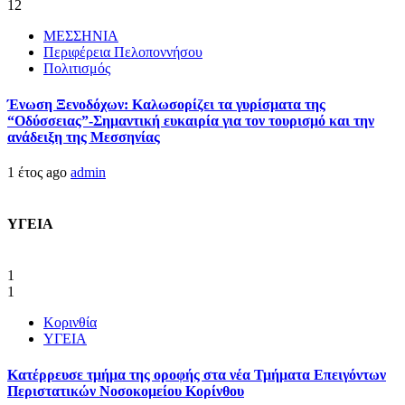
12
ΜΕΣΣΗΝΙΑ
Περιφέρεια Πελοποννήσου
Πολιτισμός
Ένωση Ξενοδόχων: Καλωσορίζει τα γυρίσματα της
“Οδύσσειας”-Σημαντική ευκαιρία για τον τουρισμό και την
ανάδειξη της Μεσσηνίας
1 έτος ago
admin
ΥΓΕΙΑ
1
1
Κορινθία
ΥΓΕΙΑ
Kατέρρευσε τμήμα της οροφής στα νέα Τμήματα Επειγόντων
Περιστατικών Νοσοκομείου Κορίνθου