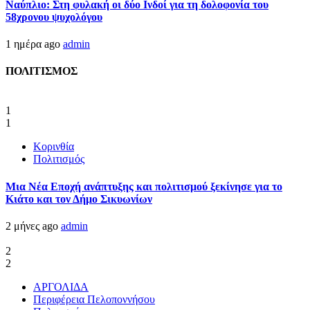
Ναύπλιο: Στη φυλακή οι δύο Ινδοί για τη δολοφονία του
58χρονου ψυχολόγου
1 ημέρα ago
admin
ΠΟΛΙΤΙΣΜΟΣ
1
1
Κορινθία
Πολιτισμός
Μια Νέα Εποχή ανάπτυξης και πολιτισμού ξεκίνησε για το
Κιάτο και τον Δήμο Σικυωνίων
2 μήνες ago
admin
2
2
ΑΡΓΟΛΙΔΑ
Περιφέρεια Πελοποννήσου