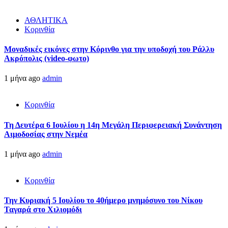
ΑΘΛΗΤΙΚΑ
Κορινθία
Μοναδικές εικόνες στην Κόρινθο για την υποδοχή του Ράλλυ
Ακρόπολις (video-φωτο)
1 μήνα ago
admin
Κορινθία
Τη Δευτέρα 6 Ιουλίου η 14η Μεγάλη Περιφερειακή Συνάντηση
Αιμοδοσίας στην Νεμέα
1 μήνα ago
admin
Κορινθία
Την Κυριακή 5 Ιουλίου το 40ήμερο μνημόσυνο του Νίκου
Ταγαρά στο Χιλιομόδι