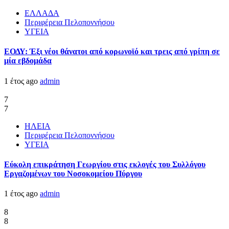
ΕΛΛΑΔΑ
Περιφέρεια Πελοποννήσου
ΥΓΕΙΑ
ΕΟΔΥ: Έξι νέοι θάνατοι από κορωνοϊό και τρεις από γρίπη σε
μία εβδομάδα
1 έτος ago
admin
7
7
ΗΛΕΙΑ
Περιφέρεια Πελοποννήσου
ΥΓΕΙΑ
Εύκολη επικράτηση Γεωργίου στις εκλογές του Συλλόγου
Εργαζομένων του Νοσοκομείου Πύργου
1 έτος ago
admin
8
8