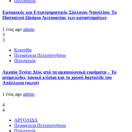
Πολιτισμός
Εμπορικός και Επιχειρηματικός Σύλλογος Ναυπλίου: Το
Πασχαλινό Ωράριο Λειτουργίας των καταστημάτων
1 έτος ago
admin
3
3
Κορινθία
Περιφέρεια Πελοποννήσου
Πολιτισμός
Αρχαία Τενέα: Δέος από τα αρχαιολογικά ευρήματα – Το
μνημειώδες ταφικό κτίσμα και το χρυσό δαχτυλίδι του
Απόλλωνα (φωτο)
1 έτος ago
admin
4
4
ΑΡΓΟΛΙΔΑ
Περιφέρεια Πελοποννήσου
Πολιτισμός