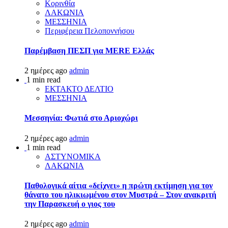
Κορινθία
ΛΑΚΩΝΙΑ
ΜΕΣΣΗΝΙΑ
Περιφέρεια Πελοποννήσου
Παρέμβαση ΠΕΣΠ για MERE Ελλάς
2 ημέρες ago
admin
1 min read
ΕΚΤΑΚΤΟ ΔΕΛΤΙΟ
ΜΕΣΣΗΝΙΑ
Μεσσηνία: Φωτιά στο Αριοχώρι
2 ημέρες ago
admin
1 min read
ΑΣΤΥΝΟΜΙΚΑ
ΛΑΚΩΝΙΑ
Παθολογικά αίτια «δείχνει» η πρώτη εκτίμηση για τον
θάνατο του ηλικιωμένου στον Μυστρά – Στον ανακριτή
την Παρασκευή ο γιος του
2 ημέρες ago
admin