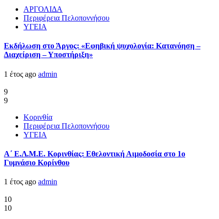
ΑΡΓΟΛΙΔΑ
Περιφέρεια Πελοποννήσου
ΥΓΕΙΑ
Εκδήλωση στο Άργος: «Εφηβική ψυχολογία: Κατανόηση –
Διαχείριση – Υποστήριξη»
1 έτος ago
admin
9
9
Κορινθία
Περιφέρεια Πελοποννήσου
ΥΓΕΙΑ
Α΄ Ε.Λ.Μ.Ε. Κορινθίας: Εθελοντική Αιμοδοσία στο 1ο
Γυμνάσιο Κορίνθου
1 έτος ago
admin
10
10