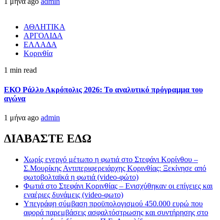
1 μήνα ago
admin
ΑΘΛΗΤΙΚΑ
ΑΡΓΟΛΙΔΑ
ΕΛΛΑΔΑ
Κορινθία
1 min read
ΕΚΟ Ράλλυ Ακρόπολις 2026: Το αναλυτικό πρόγραμμα του
αγώνα
1 μήνα ago
admin
ΔΙΑΒΑΣΤΕ ΕΔΩ
Χωρίς ενεργό μέτωπο η φωτιά στο Στεφάνι Κορίνθου –
Σ.Μουρίκης Αντιπεριφερειάρχης Κορινθίας: Ξεκίνησε από
φωτοβολταϊκά η φωτιά (video-φώτο)
Φωτιά στο Στεφάνι Κορινθίας – Ενισχύθηκαν οι επίγειες και
εναέριες δυνάμεις (video-φωτο)
Υπεγράφη σύμβαση προϋπολογισμού 450.000 ευρώ που
αφορά παρεμβάσεις ασφαλτόστρωσης και συντήρησης στο