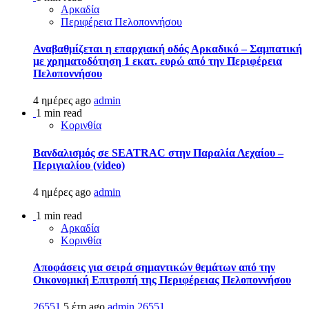
Αρκαδία
Περιφέρεια Πελοποννήσου
Αναβαθμίζεται η επαρχιακή οδός Αρκαδικό – Σαμπατική
με χρηματοδότηση 1 εκατ. ευρώ από την Περιφέρεια
Πελοποννήσου
4 ημέρες ago
admin
1 min read
Κορινθία
Βανδαλισμός σε SEATRAC στην Παραλία Λεχαίου –
Περιγιαλίου (video)
4 ημέρες ago
admin
1 min read
Αρκαδία
Κορινθία
Αποφάσεις για σειρά σημαντικών θεμάτων από την
Οικονομική Επιτροπή της Περιφέρειας Πελοποννήσου
26551
5 έτη ago
admin
26551