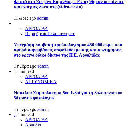
Φωτιά στο Στεφάνι Κορινθίας – Ενισχύθηκαν οι επίγειες
και εναέριες δυνάμεις (video-φωτο)
11 ώρες ago
admin
ΑΡΓΟΛΙΔΑ
Περιφέρεια Πελοποννήσου
Υπεγράφη σύμβαση προϋπολογισμού 450.000 ευρώ που
αφορά παρεμβάσεις ασφαλτόστρωσης και συντήρησης
στο ορεινό οδικό δίκτυο της Π.Ε. Αργολίδας
1 ημέρα ago
admin
1 min read
ΑΡΓΟΛΙΔΑ
ΑΣΤΥΝΟΜΙΚΑ
Ναύπλιο: Στη φυλακή οι δύο Ινδοί για τη δολοφονία του
58χρονου ψυχολόγου
1 ημέρα ago
admin
1 min read
ΑΡΓΟΛΙΔΑ
Αρκαδία