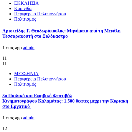
ΕΚΚΛΗΣΙΑ
Κορινθία
Περιφέρεια Πελοποννήσου
Πολιτισμός
Αριστείδης Γ. Θεοδωρόπουλος: Μηνύματα από τη Μεγάλη
Τεσσαρακοστή στο Ξυλόκαστρο
1 έτος ago
admin
11
11
ΜΕΣΣΗΝΙΑ
Περιφέρεια Πελοποννήσου
Πολιτισμός
3ο Παιδικό και Εφηβικό Φεστιβάλ
Κινηματογράφου Καλαμάτας: 1.500 θεατές μέχρι την Κυριακή
στο Εργατικό
1 έτος ago
admin
12