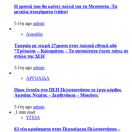
Η χρονιά που θα κρίνει πολλά για τη Μεσσηνία -Τα
μεγάλα στοιχήματα (video)
5 έτη ago
admin
Αρκαδία
Τροχαίο με νεκρή 27χρονη στην παλαιά εθνική οδό
“Τρίπολης – Καλαμάτας – Το αυτοκίνητο έπεσε πάνω σε
στύλο της ΔΕΗ
5 έτη ago
admin
ΑΡΓΟΛΙΔΑ
Προς ένταξη στο ΠΕΠ Πελοποννήσου το έργο κόμβος
Αρχαίας Νεμέας – Δερβενάκια – Μυκήνες
5 έτη ago
admin
1 min read
ΥΓΕΙΑ
63 νέα κρούσματα στην Περιφέρεια Πελοποννήσου –