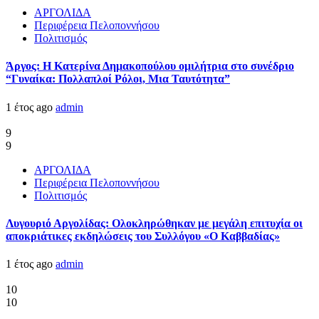
ΑΡΓΟΛΙΔΑ
Περιφέρεια Πελοποννήσου
Πολιτισμός
Άργος: Η Κατερίνα Δημακοπούλου ομιλήτρια στο συνέδριο
“Γυναίκα: Πολλαπλοί Ρόλοι, Μια Ταυτότητα”
1 έτος ago
admin
9
9
ΑΡΓΟΛΙΔΑ
Περιφέρεια Πελοποννήσου
Πολιτισμός
Λυγουριό Αργολίδας: Ολοκληρώθηκαν με μεγάλη επιτυχία οι
αποκριάτικες εκδηλώσεις του Συλλόγου «Ο Καββαδίας»
1 έτος ago
admin
10
10