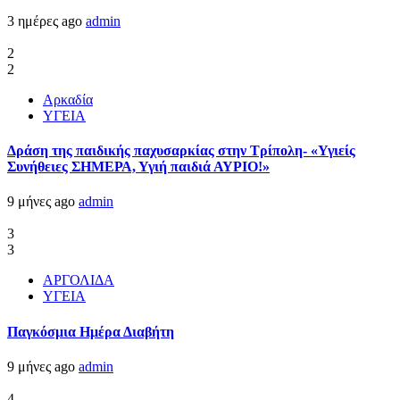
3 ημέρες ago
admin
2
2
Αρκαδία
ΥΓΕΙΑ
Δράση της παιδικής παχυσαρκίας στην Τρίπολη- «Υγιείς
Συνήθειες ΣΗΜΕΡΑ, Υγιή παιδιά ΑΥΡΙΟ!»
9 μήνες ago
admin
3
3
ΑΡΓΟΛΙΔΑ
ΥΓΕΙΑ
Παγκόσμια Ημέρα Διαβήτη
9 μήνες ago
admin
4