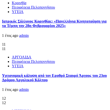
Κορινθία
Περιφέρεια Πελοποννήσου
ΥΓΕΙΑ
Ιατρικός Σύλλογος Κορινθίας: «Πανελλήνια Κινητοποίηση για
τα Τέμπη την 28η Φεβρουαρίου 2025»
1 έτος ago
admin
11
11
ΑΡΓΟΛΙΔΑ
Περιφέρεια Πελοποννήσου
ΥΓΕΙΑ
Υγειονομική κάλυψη από τον Ερυθρό Σταυρό Άργους του 23ου
Δρόμου Αργολικού Κόλπου
1 έτος ago
admin
12
12