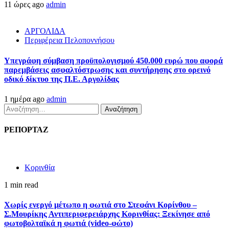
11 ώρες ago
admin
ΑΡΓΟΛΙΔΑ
Περιφέρεια Πελοποννήσου
Υπεγράφη σύμβαση προϋπολογισμού 450.000 ευρώ που αφορά
παρεμβάσεις ασφαλτόστρωσης και συντήρησης στο ορεινό
οδικό δίκτυο της Π.Ε. Αργολίδας
1 ημέρα ago
admin
Αναζήτηση
για:
ΡΕΠΟΡΤΑΖ
Κορινθία
1 min read
Χωρίς ενεργό μέτωπο η φωτιά στο Στεφάνι Κορίνθου –
Σ.Μουρίκης Αντιπεριφερειάρχης Κορινθίας: Ξεκίνησε από
φωτοβολταϊκά η φωτιά (video-φώτο)