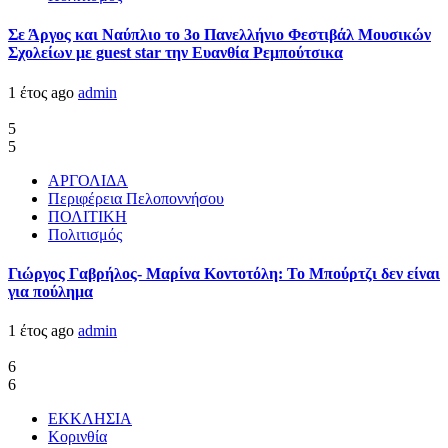
Σε Άργος και Ναύπλιο το 3ο Πανελλήνιο Φεστιβάλ Μουσικών
Σχολείων με guest star την Ευανθία Ρεμπούτσικα
1 έτος ago
admin
5
5
ΑΡΓΟΛΙΔΑ
Περιφέρεια Πελοποννήσου
ΠΟΛΙΤΙΚΗ
Πολιτισμός
Γιώργος Γαβρήλος- Μαρίνα Κοντοτόλη: Το Μπούρτζι δεν είναι
για πούλημα
1 έτος ago
admin
6
6
ΕΚΚΛΗΣΙΑ
Κορινθία