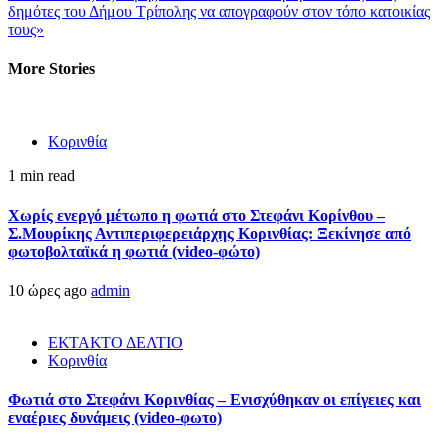
δημότες του Δήμου Τρίπολης να απογραφούν στον τόπο κατοικίας
τους»
More Stories
Κορινθία
1 min read
Χωρίς ενεργό μέτωπο η φωτιά στο Στεφάνι Κορίνθου –
Σ.Μουρίκης Αντιπεριφερειάρχης Κορινθίας: Ξεκίνησε από
φωτοβολταϊκά η φωτιά (video-φώτο)
10 ώρες ago
admin
ΕΚΤΑΚΤΟ ΔΕΛΤΙΟ
Κορινθία
Φωτιά στο Στεφάνι Κορινθίας – Ενισχύθηκαν οι επίγειες και
εναέριες δυνάμεις (video-φωτο)