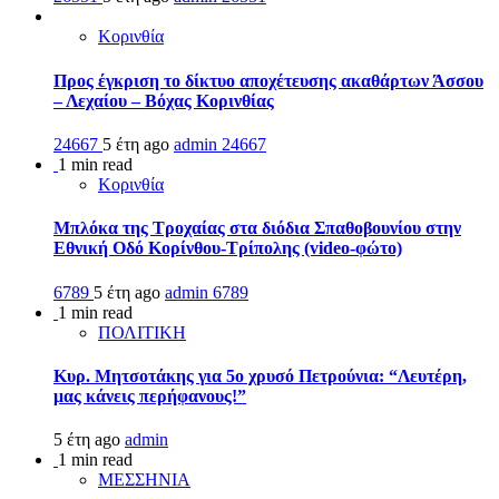
Κορινθία
Προς έγκριση το δίκτυο αποχέτευσης ακαθάρτων Άσσου
– Λεχαίου – Βόχας Κορινθίας
24667
5 έτη ago
admin
24667
1 min read
Κορινθία
Μπλόκα της Τροχαίας στα διόδια Σπαθοβουνίου στην
Εθνική Οδό Κορίνθου-Τρίπολης (video-φώτο)
6789
5 έτη ago
admin
6789
1 min read
ΠΟΛΙΤΙΚΗ
Κυρ. Μητσοτάκης για 5ο χρυσό Πετρούνια: “Λευτέρη,
μας κάνεις περήφανους!”
5 έτη ago
admin
1 min read
ΜΕΣΣΗΝΙΑ