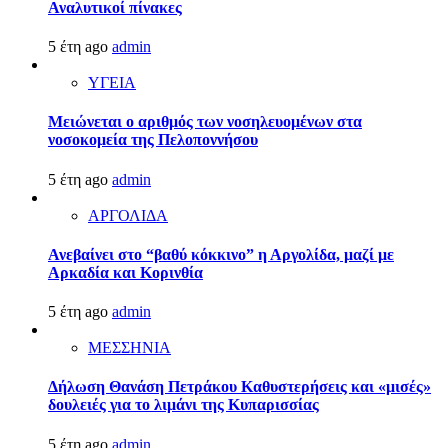
Αναλυτικοί πίνακες
5 έτη ago
admin
ΥΓΕΙΑ
Μειώνεται ο αριθμός των νοσηλευομένων στα
νοσοκομεία της Πελοποννήσου
5 έτη ago
admin
ΑΡΓΟΛΙΔΑ
Ανεβαίνει στο “βαθύ κόκκινο” η Αργολίδα, μαζί με
Αρκαδία και Κορινθία
5 έτη ago
admin
ΜΕΣΣΗΝΙΑ
Δήλωση Θανάση Πετράκου Καθυστερήσεις και «μισές»
δουλειές για το λιμάνι της Κυπαρισσίας
5 έτη ago
admin