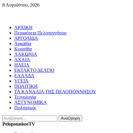
Skip
8 Αυγούστου, 2026
to
content
Primary
ΑΡΧΙΚΗ
Menu
Περιφέρεια Πελοποννήσου
ΑΡΓΟΛΙΔΑ
Αρκαδία
Κορινθία
ΛΑΚΩΝΙΑ
ΑΧΑΙΑ
ΗΛΕΙΑ
ΕΚΤΑΚΤΟ ΔΕΛΤΙΟ
ΕΛΛΑΔΑ
ΥΓΕΙΑ
ΠΟΛΙΤΙΚΗ
ΤΑ ΚΑΝΑΛΙΑ ΤΗΣ ΠΕΛΟΠΟΝΝΗΣΟΥ
Τεχνολογία
ΑΣΤΥΝΟΜΙΚΑ
Πολιτισμός
Αναζήτηση
για:
PeloponnisosTV