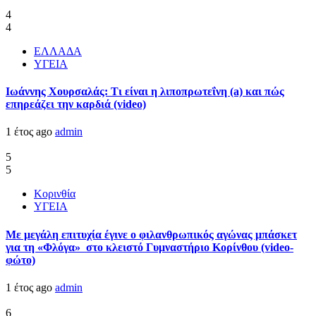
4
4
ΕΛΛΑΔΑ
ΥΓΕΙΑ
Ιωάννης Χουρσαλάς: Τι είναι η λιποπρωτεΐνη (a) και πώς
επηρεάζει την καρδιά (video)
1 έτος ago
admin
5
5
Κορινθία
ΥΓΕΙΑ
Με μεγάλη επιτυχία έγινε ο φιλανθρωπικός αγώνας μπάσκετ
για τη «Φλόγα» στο κλειστό Γυμναστήριο Κορίνθου (video-
φώτο)
1 έτος ago
admin
6