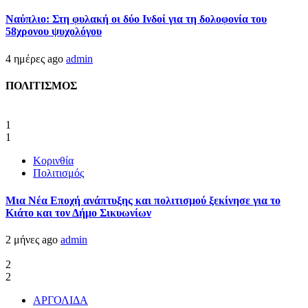
Ναύπλιο: Στη φυλακή οι δύο Ινδοί για τη δολοφονία του
58χρονου ψυχολόγου
4 ημέρες ago
admin
ΠΟΛΙΤΙΣΜΟΣ
1
1
Κορινθία
Πολιτισμός
Μια Νέα Εποχή ανάπτυξης και πολιτισμού ξεκίνησε για το
Κιάτο και τον Δήμο Σικυωνίων
2 μήνες ago
admin
2
2
ΑΡΓΟΛΙΔΑ