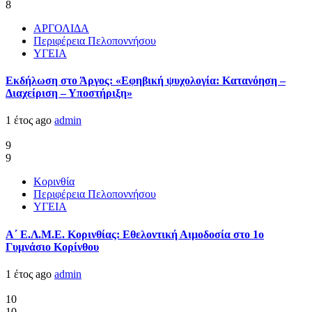
8
ΑΡΓΟΛΙΔΑ
Περιφέρεια Πελοποννήσου
ΥΓΕΙΑ
Εκδήλωση στο Άργος: «Εφηβική ψυχολογία: Κατανόηση –
Διαχείριση – Υποστήριξη»
1 έτος ago
admin
9
9
Κορινθία
Περιφέρεια Πελοποννήσου
ΥΓΕΙΑ
Α΄ Ε.Λ.Μ.Ε. Κορινθίας: Εθελοντική Αιμοδοσία στο 1ο
Γυμνάσιο Κορίνθου
1 έτος ago
admin
10
10