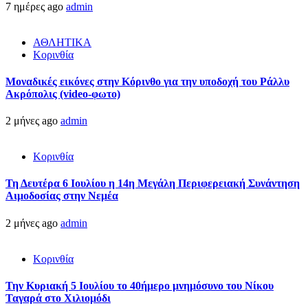
7 ημέρες ago
admin
ΑΘΛΗΤΙΚΑ
Κορινθία
Μοναδικές εικόνες στην Κόρινθο για την υποδοχή του Ράλλυ
Ακρόπολις (video-φωτο)
2 μήνες ago
admin
Κορινθία
Τη Δευτέρα 6 Ιουλίου η 14η Μεγάλη Περιφερειακή Συνάντηση
Αιμοδοσίας στην Νεμέα
2 μήνες ago
admin
Κορινθία
Την Κυριακή 5 Ιουλίου το 40ήμερο μνημόσυνο του Νίκου
Ταγαρά στο Χιλιομόδι