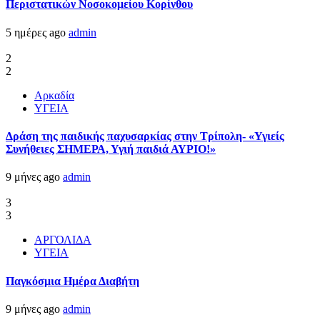
Περιστατικών Νοσοκομείου Κορίνθου
5 ημέρες ago
admin
2
2
Αρκαδία
ΥΓΕΙΑ
Δράση της παιδικής παχυσαρκίας στην Τρίπολη- «Υγιείς
Συνήθειες ΣΗΜΕΡΑ, Υγιή παιδιά ΑΥΡΙΟ!»
9 μήνες ago
admin
3
3
ΑΡΓΟΛΙΔΑ
ΥΓΕΙΑ
Παγκόσμια Ημέρα Διαβήτη
9 μήνες ago
admin