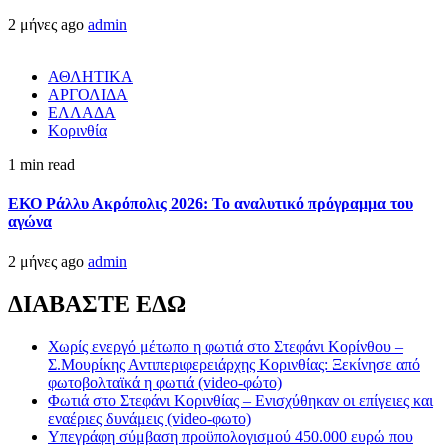
2 μήνες ago
admin
ΑΘΛΗΤΙΚΑ
ΑΡΓΟΛΙΔΑ
ΕΛΛΑΔΑ
Κορινθία
1 min read
ΕΚΟ Ράλλυ Ακρόπολις 2026: Το αναλυτικό πρόγραμμα του
αγώνα
2 μήνες ago
admin
ΔΙΑΒΑΣΤΕ ΕΔΩ
Χωρίς ενεργό μέτωπο η φωτιά στο Στεφάνι Κορίνθου –
Σ.Μουρίκης Αντιπεριφερειάρχης Κορινθίας: Ξεκίνησε από
φωτοβολταϊκά η φωτιά (video-φώτο)
Φωτιά στο Στεφάνι Κορινθίας – Ενισχύθηκαν οι επίγειες και
εναέριες δυνάμεις (video-φωτο)
Υπεγράφη σύμβαση προϋπολογισμού 450.000 ευρώ που