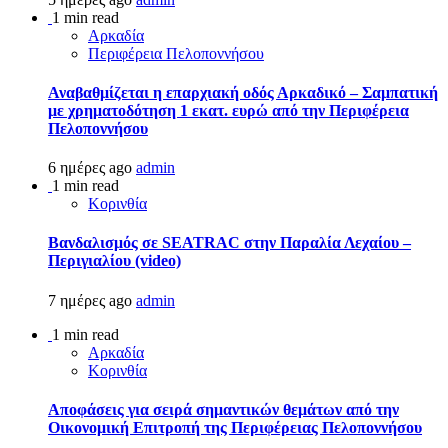
1 min read
Αρκαδία
Περιφέρεια Πελοποννήσου
Αναβαθμίζεται η επαρχιακή οδός Αρκαδικό – Σαμπατική
με χρηματοδότηση 1 εκατ. ευρώ από την Περιφέρεια
Πελοποννήσου
6 ημέρες ago
admin
1 min read
Κορινθία
Βανδαλισμός σε SEATRAC στην Παραλία Λεχαίου –
Περιγιαλίου (video)
7 ημέρες ago
admin
1 min read
Αρκαδία
Κορινθία
Αποφάσεις για σειρά σημαντικών θεμάτων από την
Οικονομική Επιτροπή της Περιφέρειας Πελοποννήσου