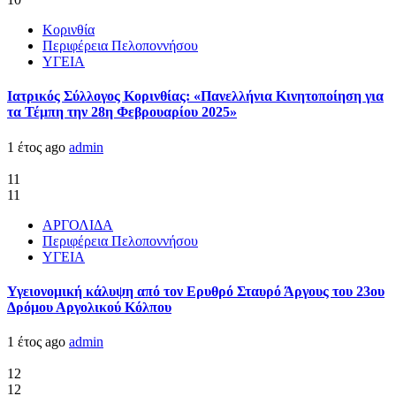
Κορινθία
Περιφέρεια Πελοποννήσου
ΥΓΕΙΑ
Ιατρικός Σύλλογος Κορινθίας: «Πανελλήνια Κινητοποίηση για
τα Τέμπη την 28η Φεβρουαρίου 2025»
1 έτος ago
admin
11
11
ΑΡΓΟΛΙΔΑ
Περιφέρεια Πελοποννήσου
ΥΓΕΙΑ
Υγειονομική κάλυψη από τον Ερυθρό Σταυρό Άργους του 23ου
Δρόμου Αργολικού Κόλπου
1 έτος ago
admin
12
12