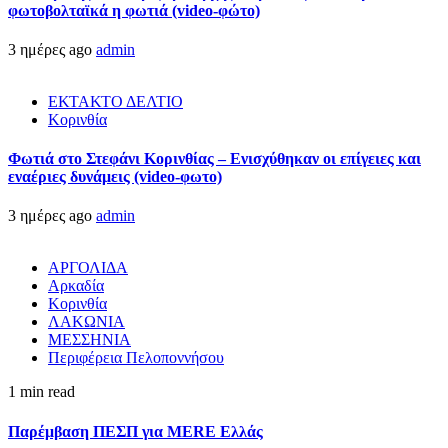
φωτοβολταϊκά η φωτιά (video-φώτο)
3 ημέρες ago
admin
ΕΚΤΑΚΤΟ ΔΕΛΤΙΟ
Κορινθία
Φωτιά στο Στεφάνι Κορινθίας – Ενισχύθηκαν οι επίγειες και
εναέριες δυνάμεις (video-φωτο)
3 ημέρες ago
admin
ΑΡΓΟΛΙΔΑ
Αρκαδία
Κορινθία
ΛΑΚΩΝΙΑ
ΜΕΣΣΗΝΙΑ
Περιφέρεια Πελοποννήσου
1 min read
Παρέμβαση ΠΕΣΠ για MERE Ελλάς