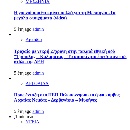
ΜΕΣΣΗΝΙΑ
Η χρονιά που θα κρίνει πολλά για τη Μεσσηνία -Τα
μεγάλα στοιχήματα (video)
5 έτη ago
admin
Αρκαδία
Τροχαίο με νεκρή 27χρονη στην παλαιά εθνική οδό
“Τρίπολης – Καλαμάτας – Το αυτοκίνητο έπεσε πάνω σε
στύλο της ΔΕΗ
5 έτη ago
admin
ΑΡΓΟΛΙΔΑ
Προς ένταξη στο ΠΕΠ Πελοποννήσου το έργο κόμβος
Αρχαίας Νεμέας – Δερβενάκια – Μυκήνες
5 έτη ago
admin
1 min read
ΥΓΕΙΑ