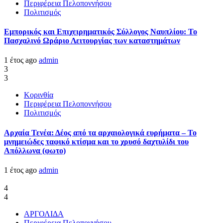
Περιφέρεια Πελοποννήσου
Πολιτισμός
Εμπορικός και Επιχειρηματικός Σύλλογος Ναυπλίου: Το
Πασχαλινό Ωράριο Λειτουργίας των καταστημάτων
1 έτος ago
admin
3
3
Κορινθία
Περιφέρεια Πελοποννήσου
Πολιτισμός
Αρχαία Τενέα: Δέος από τα αρχαιολογικά ευρήματα – Το
μνημειώδες ταφικό κτίσμα και το χρυσό δαχτυλίδι του
Απόλλωνα (φωτο)
1 έτος ago
admin
4
4
ΑΡΓΟΛΙΔΑ
Περιφέρεια Πελοποννήσου