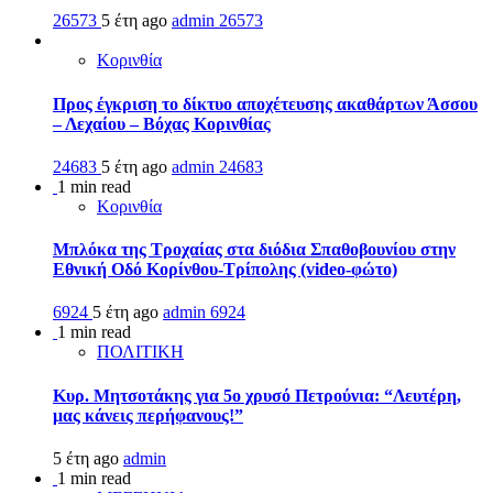
26573
5 έτη ago
admin
26573
Κορινθία
Προς έγκριση το δίκτυο αποχέτευσης ακαθάρτων Άσσου
– Λεχαίου – Βόχας Κορινθίας
24683
5 έτη ago
admin
24683
1 min read
Κορινθία
Μπλόκα της Τροχαίας στα διόδια Σπαθοβουνίου στην
Εθνική Οδό Κορίνθου-Τρίπολης (video-φώτο)
6924
5 έτη ago
admin
6924
1 min read
ΠΟΛΙΤΙΚΗ
Κυρ. Μητσοτάκης για 5ο χρυσό Πετρούνια: “Λευτέρη,
μας κάνεις περήφανους!”
5 έτη ago
admin
1 min read