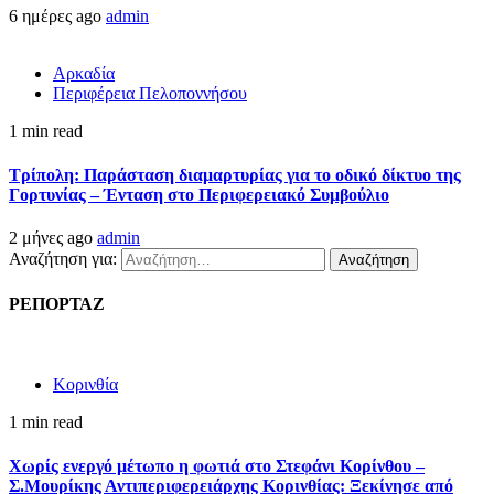
6 ημέρες ago
admin
Αρκαδία
Περιφέρεια Πελοποννήσου
1 min read
Τρίπολη: Παράσταση διαμαρτυρίας για το οδικό δίκτυο της
Γορτυνίας – Ένταση στο Περιφερειακό Συμβούλιο
2 μήνες ago
admin
Αναζήτηση για:
ΡΕΠΟΡΤΑΖ
Κορινθία
1 min read
Χωρίς ενεργό μέτωπο η φωτιά στο Στεφάνι Κορίνθου –
Σ.Μουρίκης Αντιπεριφερειάρχης Κορινθίας: Ξεκίνησε από