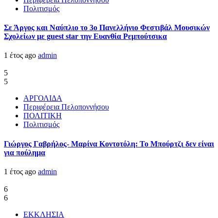
Πολιτισμός
Σε Άργος και Ναύπλιο το 3ο Πανελλήνιο Φεστιβάλ Μουσικών
Σχολείων με guest star την Ευανθία Ρεμπούτσικα
1 έτος ago
admin
5
5
ΑΡΓΟΛΙΔΑ
Περιφέρεια Πελοποννήσου
ΠΟΛΙΤΙΚΗ
Πολιτισμός
Γιώργος Γαβρήλος- Μαρίνα Κοντοτόλη: Το Μπούρτζι δεν είναι
για πούλημα
1 έτος ago
admin
6
6
ΕΚΚΛΗΣΙΑ