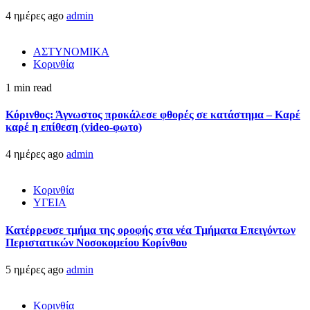
4 ημέρες ago
admin
ΑΣΤΥΝΟΜΙΚΑ
Κορινθία
1 min read
Κόρινθος: Άγνωστος προκάλεσε φθορές σε κατάστημα – Καρέ
καρέ η επίθεση (video-φωτο)
4 ημέρες ago
admin
Κορινθία
ΥΓΕΙΑ
Kατέρρευσε τμήμα της οροφής στα νέα Τμήματα Επειγόντων
Περιστατικών Νοσοκομείου Κορίνθου
5 ημέρες ago
admin
Κορινθία