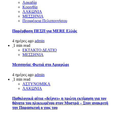
Αρκαδία
Κορινθία
ΛΑΚΩΝΙΑ
ΜΕΣΣΗΝΙΑ
Περιφέρεια Πελοποννήσου
Παρέμβαση ΠΕΣΠ για MERE Ελλάς
4 ημέρες ago
admin
1 min read
ΕΚΤΑΚΤΟ ΔΕΛΤΙΟ
ΜΕΣΣΗΝΙΑ
Μεσσηνία: Φωτιά στο Αριοχώρι
4 ημέρες ago
admin
1 min read
ΑΣΤΥΝΟΜΙΚΑ
ΛΑΚΩΝΙΑ
Παθολογικά αίτια «δείχνει» η πρώτη εκτίμηση για τον
θάνατο του ηλικιωμένου στον Μυστρά – Στον ανακριτή
την Παρασκευή ο γιος του