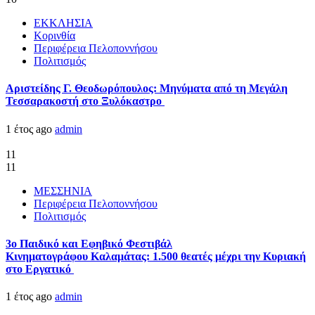
ΕΚΚΛΗΣΙΑ
Κορινθία
Περιφέρεια Πελοποννήσου
Πολιτισμός
Αριστείδης Γ. Θεοδωρόπουλος: Μηνύματα από τη Μεγάλη
Τεσσαρακοστή στο Ξυλόκαστρο
1 έτος ago
admin
11
11
ΜΕΣΣΗΝΙΑ
Περιφέρεια Πελοποννήσου
Πολιτισμός
3ο Παιδικό και Εφηβικό Φεστιβάλ
Κινηματογράφου Καλαμάτας: 1.500 θεατές μέχρι την Κυριακή
στο Εργατικό
1 έτος ago
admin