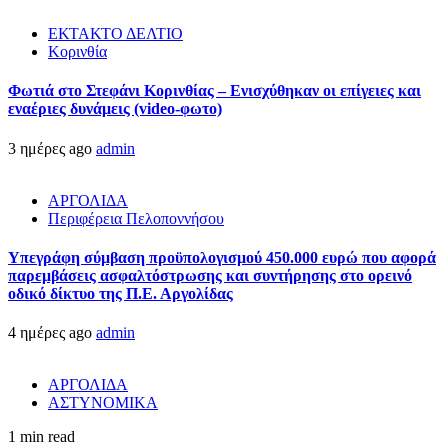
ΕΚΤΑΚΤΟ ΔΕΛΤΙΟ
Κορινθία
Φωτιά στο Στεφάνι Κορινθίας – Ενισχύθηκαν οι επίγειες και
εναέριες δυνάμεις (video-φωτο)
3 ημέρες ago
admin
ΑΡΓΟΛΙΔΑ
Περιφέρεια Πελοποννήσου
Υπεγράφη σύμβαση προϋπολογισμού 450.000 ευρώ που αφορά
παρεμβάσεις ασφαλτόστρωσης και συντήρησης στο ορεινό
οδικό δίκτυο της Π.Ε. Αργολίδας
4 ημέρες ago
admin
ΑΡΓΟΛΙΔΑ
ΑΣΤΥΝΟΜΙΚΑ
1 min read