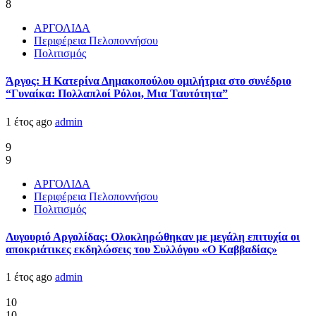
8
ΑΡΓΟΛΙΔΑ
Περιφέρεια Πελοποννήσου
Πολιτισμός
Άργος: Η Κατερίνα Δημακοπούλου ομιλήτρια στο συνέδριο
“Γυναίκα: Πολλαπλοί Ρόλοι, Μια Ταυτότητα”
1 έτος ago
admin
9
9
ΑΡΓΟΛΙΔΑ
Περιφέρεια Πελοποννήσου
Πολιτισμός
Λυγουριό Αργολίδας: Ολοκληρώθηκαν με μεγάλη επιτυχία οι
αποκριάτικες εκδηλώσεις του Συλλόγου «Ο Καββαδίας»
1 έτος ago
admin
10
10