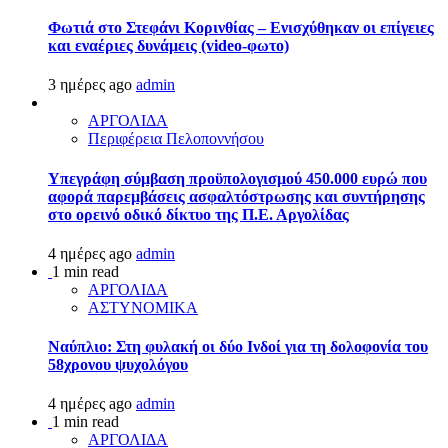
Φωτιά στο Στεφάνι Κορινθίας – Ενισχύθηκαν οι επίγειες
και εναέριες δυνάμεις (video-φωτο)
3 ημέρες ago
admin
ΑΡΓΟΛΙΔΑ
Περιφέρεια Πελοποννήσου
Υπεγράφη σύμβαση προϋπολογισμού 450.000 ευρώ που
αφορά παρεμβάσεις ασφαλτόστρωσης και συντήρησης
στο ορεινό οδικό δίκτυο της Π.Ε. Αργολίδας
4 ημέρες ago
admin
1 min read
ΑΡΓΟΛΙΔΑ
ΑΣΤΥΝΟΜΙΚΑ
Ναύπλιο: Στη φυλακή οι δύο Ινδοί για τη δολοφονία του
58χρονου ψυχολόγου
4 ημέρες ago
admin
1 min read
ΑΡΓΟΛΙΔΑ