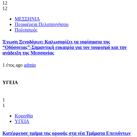
12
12
ΜΕΣΣΗΝΙΑ
Περιφέρεια Πελοποννήσου
Πολιτισμός
Ένωση Ξενοδόχων: Καλωσορίζει τα γυρίσματα της
“Οδύσσειας”-Σημαντική ευκαιρία για τον τουρισμό και την
ανάδειξη της Μεσσηνίας
1 έτος ago
admin
ΥΓΕΙΑ
1
1
Κορινθία
ΥΓΕΙΑ
Kατέρρευσε τμήμα της οροφής στα νέα Τμήματα Επειγόντων