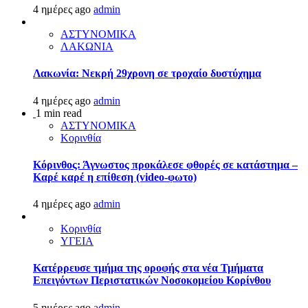
4 ημέρες ago
admin
ΑΣΤΥΝΟΜΙΚΑ
ΛΑΚΩΝΙΑ
Λακωνία: Νεκρή 29χρονη σε τροχαίο δυστύχημα
4 ημέρες ago
admin
1 min read
ΑΣΤΥΝΟΜΙΚΑ
Κορινθία
Κόρινθος: Άγνωστος προκάλεσε φθορές σε κατάστημα –
Καρέ καρέ η επίθεση (video-φωτο)
4 ημέρες ago
admin
Κορινθία
ΥΓΕΙΑ
Kατέρρευσε τμήμα της οροφής στα νέα Τμήματα
Επειγόντων Περιστατικών Νοσοκομείου Κορίνθου
5 ημέρες ago
admin