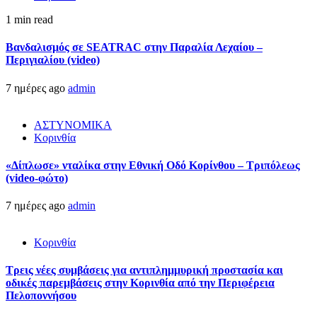
1 min read
Βανδαλισμός σε SEATRAC στην Παραλία Λεχαίου –
Περιγιαλίου (video)
7 ημέρες ago
admin
ΑΣΤΥΝΟΜΙΚΑ
Κορινθία
«Δίπλωσε» νταλίκα στην Εθνική Oδό Κορίνθου – Τριπόλεως
(video-φώτο)
7 ημέρες ago
admin
Κορινθία
Τρεις νέες συμβάσεις για αντιπλημμυρική προστασία και
οδικές παρεμβάσεις στην Κορινθία από την Περιφέρεια
Πελοποννήσου