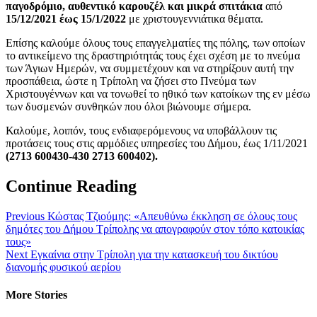
παγοδρόμιο, αυθεντικό καρουζέλ και μικρά σπιτάκια
από
15/12/2021 έως 15/1/2022
με χριστουγεννιάτικα θέματα.
Επίσης καλούμε όλους τους επαγγελματίες της πόλης, των οποίων
το αντικείμενο της δραστηριότητάς τους έχει σχέση με το πνεύμα
των Άγιων Ημερών, να συμμετέχουν και να στηρίξουν αυτή την
προσπάθεια, ώστε η Τρίπολη να ζήσει στο Πνεύμα των
Χριστουγέννων και να τονωθεί το ηθικό των κατοίκων της εν μέσω
των δυσμενών συνθηκών που όλοι βιώνουμε σήμερα.
Καλούμε, λοιπόν, τους ενδιαφερόμενους να υποβάλλουν τις
προτάσεις τους στις αρμόδιες υπηρεσίες του Δήμου, έως 1/11/2021
(2713 600430-430
2713 600402).
Continue Reading
Previous
Κώστας Τζιούμης: «Απευθύνω έκκληση σε όλους τους
δημότες του Δήμου Τρίπολης να απογραφούν στον τόπο κατοικίας
τους»
Next
Εγκαίνια στην Τρίπολη για την κατασκευή του δικτύου
διανομής φυσικού αερίου
More Stories