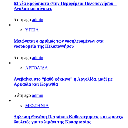
63 νέα κρούσματα στην Περιφέρεια Πελοποννήσου –
Αναλυτικοί πίνακες
5 έτη ago
admin
ΥΓΕΙΑ
Μειώνεται ο αριθμός των νοσηλευομένων στα
νοσοκομεία της Πελοποννήσου
5 έτη ago
admin
ΑΡΓΟΛΙΔΑ
Ανεβαίνει στο “βαθύ κόκκινο” η Αργολίδα, μαζί με
Αρκαδία και Κορινθία
5 έτη ago
admin
ΜΕΣΣΗΝΙΑ
Δήλωση Θανάση Πετράκου Καθυστερήσεις και «μισές»
δουλειές για το λιμάνι της Κυπαρισσίας