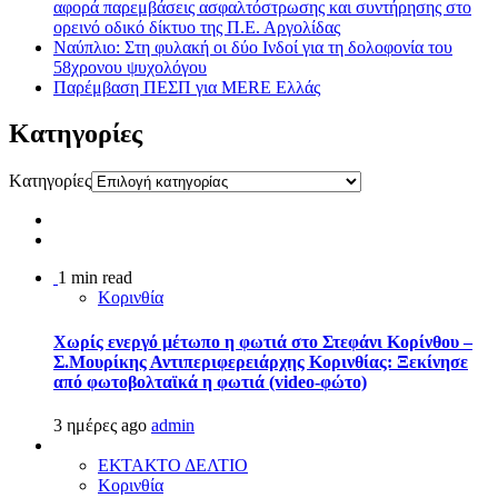
αφορά παρεμβάσεις ασφαλτόστρωσης και συντήρησης στο
ορεινό οδικό δίκτυο της Π.Ε. Αργολίδας
Ναύπλιο: Στη φυλακή οι δύο Ινδοί για τη δολοφονία του
58χρονου ψυχολόγου
Παρέμβαση ΠΕΣΠ για MERE Ελλάς
Kατηγορίες
Kατηγορίες
1 min read
Κορινθία
Χωρίς ενεργό μέτωπο η φωτιά στο Στεφάνι Κορίνθου –
Σ.Μουρίκης Αντιπεριφερειάρχης Κορινθίας: Ξεκίνησε
από φωτοβολταϊκά η φωτιά (video-φώτο)
3 ημέρες ago
admin
ΕΚΤΑΚΤΟ ΔΕΛΤΙΟ
Κορινθία