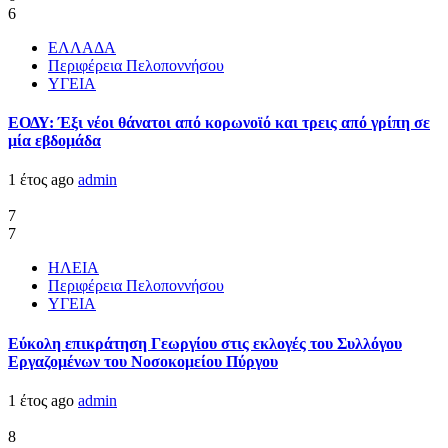
6
ΕΛΛΑΔΑ
Περιφέρεια Πελοποννήσου
ΥΓΕΙΑ
ΕΟΔΥ: Έξι νέοι θάνατοι από κορωνοϊό και τρεις από γρίπη σε
μία εβδομάδα
1 έτος ago
admin
7
7
ΗΛΕΙΑ
Περιφέρεια Πελοποννήσου
ΥΓΕΙΑ
Εύκολη επικράτηση Γεωργίου στις εκλογές του Συλλόγου
Εργαζομένων του Νοσοκομείου Πύργου
1 έτος ago
admin
8