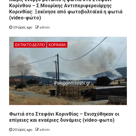
Κορίνθου – Σ.Μουρίκης Αντιπεριφερειάρχης
Κορινθίας: Ξεκίνησε από φωτοβολταϊκά η φωτιά
(video-φώτο)
19 ώρες ago
admin
ΕΚΤΑΚΤΟ ΔΕΛΤΙΟ
ΚΟΡΙΝΘΊΑ
Φωτιά στο Στεφάνι Κορινθίας – Ενισχύθηκαν οι
επίγειες και εναέριες δυνάμεις (video-φωτο)
20 ώρες ago
admin