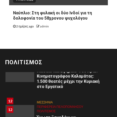
10
ΕΚΚΛΗΣΙΑ
ΚΟΡΙΝΘΊΑ
10
ΠΕΡΙΦΈΡΕΙΑ ΠΕΛΟΠΟΝΝΉΣΟΥ
Ναύπλιο: Στη φυλακή οι δύο Ινδοί για τη
ΠΟΛΙΤΙΣΜΌΣ
δολοφονία του 58χρονου ψυχολόγου
Αριστείδης Γ. Θεοδωρόπουλος:
Μηνύματα από τη Μεγάλη
2 ημέρες ago
admin
Τεσσαρακοστή στο
Ξυλόκαστρο
11
ΜΕΣΣΗΝΙΑ
ΠΕΡΙΦΈΡΕΙΑ ΠΕΛΟΠΟΝΝΉΣΟΥ
11
ΠΟΛΙΤΙΣΜΌΣ
ΠΟΛΙΤΙΣΜΟΣ
3ο
Παιδικό και Εφηβικό Φεστιβάλ
Κινηματογράφου Καλαμάτας:
1.500 θεατές μέχρι την Κυριακή
στο Εργατικό
8
8
ΑΡΓΟΛΙΔΑ
12
ΜΕΣΣΗΝΙΑ
ΠΕΡΙΦΈΡΕΙΑ ΠΕΛΟΠΟΝΝΉΣΟΥ
ΥΓΕΙΑ
ΠΕΡΙΦΈΡΕΙΑ ΠΕΛΟΠΟΝΝΉΣΟΥ
12
Εκδήλωση στο Άργος: «Εφηβική
ΠΟΛΙΤΙΣΜΌΣ
ψυχολογία: Κατανόηση –