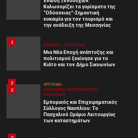
Ένωση Ξενοδόχων:
Διαχείριση – Υποστήριξη»
Καλωσορίζει τα γυρίσματα της
“Οδύσσειας”-Σημαντική
ευκαιρία για τον τουρισμό και
9
9
ΚΟΡΙΝΘΊΑ
την ανάδειξη της Μεσσηνίας
ΠΕΡΙΦΈΡΕΙΑ ΠΕΛΟΠΟΝΝΉΣΟΥ
ΥΓΕΙΑ
Α΄ Ε.Λ.Μ.Ε. Κορινθίας:
Εθελοντική Αιμοδοσία στο 1ο
1
1
ΚΟΡΙΝΘΊΑ
ΠΟΛΙΤΙΣΜΌΣ
Γυμνάσιο Κορίνθου
Μια Νέα Εποχή ανάπτυξης και
πολιτισμού ξεκίνησε για το
Κιάτο και τον Δήμο Σικυωνίων
10
ΚΟΡΙΝΘΊΑ
10
ΠΕΡΙΦΈΡΕΙΑ ΠΕΛΟΠΟΝΝΉΣΟΥ
ΥΓΕΙΑ
Ιατρικός Σύλλογος Κορινθίας:
2
ΑΡΓΟΛΙΔΑ
«Πανελλήνια Κινητοποίηση για
2
ΠΕΡΙΦΈΡΕΙΑ ΠΕΛΟΠΟΝΝΉΣΟΥ
τα Τέμπη την 28η Φεβρουαρίου
ΠΟΛΙΤΙΣΜΌΣ
2025»
Εμπορικός και Επιχειρηματικός
Σύλλογος Ναυπλίου: Το
11
Πασχαλινό Ωράριο Λειτουργίας
ΑΡΓΟΛΙΔΑ
11
των καταστημάτων
ΠΕΡΙΦΈΡΕΙΑ ΠΕΛΟΠΟΝΝΉΣΟΥ
ΥΓΕΙΑ
Υγειονομική κάλυψη από τον
Ερυθρό Σταυρό Άργους του
3