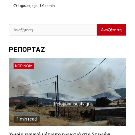
4 ημέρες ago
admin
Αναζήτηση
για:
ΡΕΠΟΡΤΑΖ
ΚΟΡΙΝΘΊΑ
1 min read
Χωρίς ενεργό μέτωπο η φωτιά στο Στεφάνι