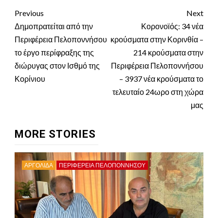
Continue
Previous
Next
Reading
Δημοπρατείται από την
Κορονοϊός: 34 νέα
Περιφέρεια Πελοποννήσου
κρούσματα στην Κορινθία –
το έργο περίφραξης της
214 κρούσματα στην
διώρυγας στον Ισθμό της
Περιφέρεια Πελοποννήσου
Κορίνιου
– 3937 νέα κρούσματα το
τελευταίο 24ωρο στη χώρα
μας
MORE STORIES
ΑΡΓΟΛΙΔΑ
ΠΕΡΙΦΈΡΕΙΑ ΠΕΛΟΠΟΝΝΉΣΟΥ