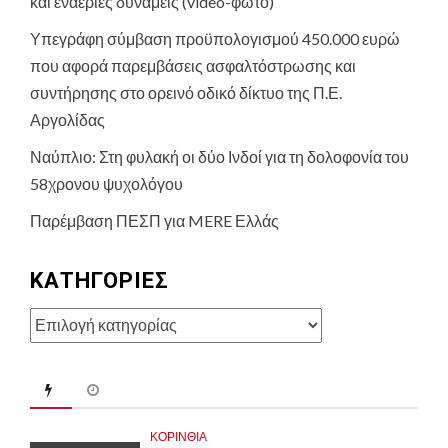
και εναέριες δυνάμεις (video-φωτο)
Υπεγράφη σύμβαση προϋπολογισμού 450.000 ευρώ
που αφορά παρεμβάσεις ασφαλτόστρωσης και
συντήρησης στο ορεινό οδικό δίκτυο της Π.Ε.
Αργολίδας
Ναύπλιο: Στη φυλακή οι δύο Ινδοί για τη δολοφονία του
58χρονου ψυχολόγου
Παρέμβαση ΠΕΣΠ για MERE Ελλάς
KΑΤΗΓΟΡΊΕΣ
Kατηγορίες
ΚΟΡΙΝΘΊΑ