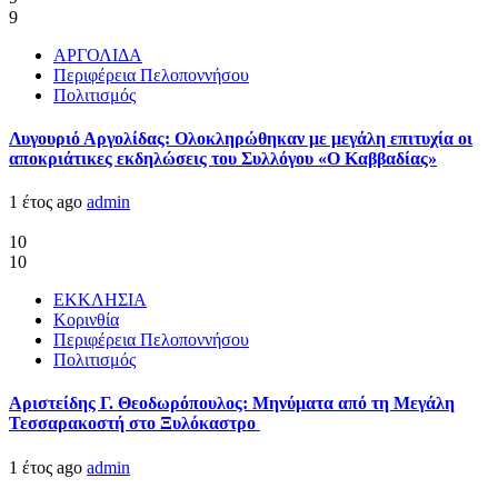
9
ΑΡΓΟΛΙΔΑ
Περιφέρεια Πελοποννήσου
Πολιτισμός
Λυγουριό Αργολίδας: Ολοκληρώθηκαν με μεγάλη επιτυχία οι
αποκριάτικες εκδηλώσεις του Συλλόγου «Ο Καββαδίας»
1 έτος ago
admin
10
10
ΕΚΚΛΗΣΙΑ
Κορινθία
Περιφέρεια Πελοποννήσου
Πολιτισμός
Αριστείδης Γ. Θεοδωρόπουλος: Μηνύματα από τη Μεγάλη
Τεσσαρακοστή στο Ξυλόκαστρο
1 έτος ago
admin