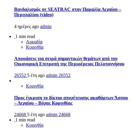
Βανδαλισμός σε SEATRAC στην Παραλία Λεχαίου –
Περιγιαλίου (video)
4 ημέρες ago
admin
1 min read
Αρκαδία
Κορινθία
Αποφάσεις για σειρά σημαντικών θεμάτων από την
Οικονομική Επιτροπή της Περιφέρειας Πελοποννήσου
26552
5 έτη ago
admin
26552
Κορινθία
Προς έγκριση το δίκτυο αποχέτευσης ακαθάρτων Άσσου
– Λεχαίου – Βόχας Κορινθίας
24668
5 έτη ago
admin
24668
1 min read
Κορινθία