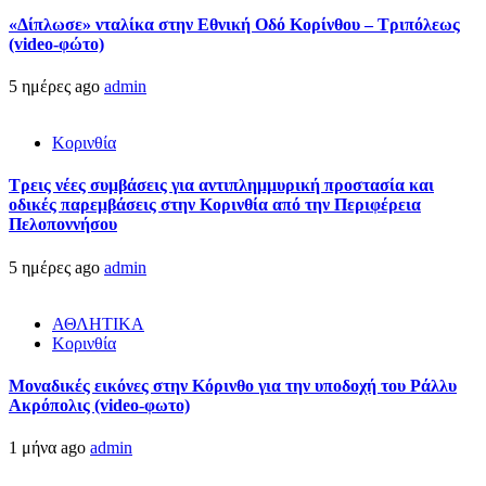
«Δίπλωσε» νταλίκα στην Εθνική Oδό Κορίνθου – Τριπόλεως
(video-φώτο)
5 ημέρες ago
admin
Κορινθία
Τρεις νέες συμβάσεις για αντιπλημμυρική προστασία και
οδικές παρεμβάσεις στην Κορινθία από την Περιφέρεια
Πελοποννήσου
5 ημέρες ago
admin
ΑΘΛΗΤΙΚΑ
Κορινθία
Μοναδικές εικόνες στην Κόρινθο για την υποδοχή του Ράλλυ
Ακρόπολις (video-φωτο)
1 μήνα ago
admin