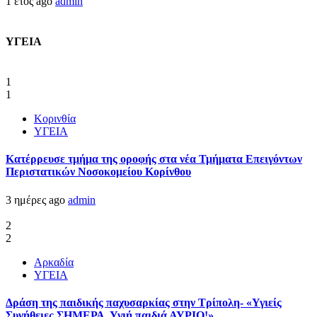
1 έτος ago
admin
ΥΓΕΙΑ
1
1
Κορινθία
ΥΓΕΙΑ
Kατέρρευσε τμήμα της οροφής στα νέα Τμήματα Επειγόντων
Περιστατικών Νοσοκομείου Κορίνθου
3 ημέρες ago
admin
2
2
Αρκαδία
ΥΓΕΙΑ
Δράση της παιδικής παχυσαρκίας στην Τρίπολη- «Υγιείς
Συνήθειες ΣΗΜΕΡΑ, Υγιή παιδιά ΑΥΡΙΟ!»