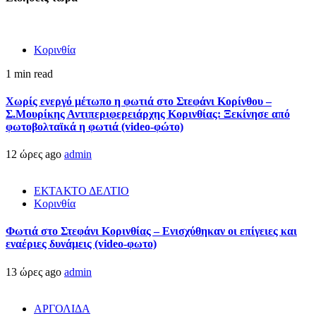
Κορινθία
1 min read
Χωρίς ενεργό μέτωπο η φωτιά στο Στεφάνι Κορίνθου –
Σ.Μουρίκης Αντιπεριφερειάρχης Κορινθίας: Ξεκίνησε από
φωτοβολταϊκά η φωτιά (video-φώτο)
12 ώρες ago
admin
ΕΚΤΑΚΤΟ ΔΕΛΤΙΟ
Κορινθία
Φωτιά στο Στεφάνι Κορινθίας – Ενισχύθηκαν οι επίγειες και
εναέριες δυνάμεις (video-φωτο)
13 ώρες ago
admin
ΑΡΓΟΛΙΔΑ