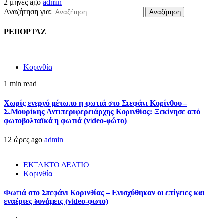
2 μήνες ago
admin
Αναζήτηση για:
ΡΕΠΟΡΤΑΖ
Κορινθία
1 min read
Χωρίς ενεργό μέτωπο η φωτιά στο Στεφάνι Κορίνθου –
Σ.Μουρίκης Αντιπεριφερειάρχης Κορινθίας: Ξεκίνησε από
φωτοβολταϊκά η φωτιά (video-φώτο)
12 ώρες ago
admin
ΕΚΤΑΚΤΟ ΔΕΛΤΙΟ
Κορινθία
Φωτιά στο Στεφάνι Κορινθίας – Ενισχύθηκαν οι επίγειες και
εναέριες δυνάμεις (video-φωτο)