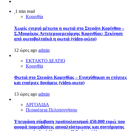
1 min read
Κορινθία
Χωρίς ενεργό μέτωπο η φωτιά στο Στεφάνι Κορίνθου –
Σ.Μουρίκης Αντιπεριφερειάρχης Κορινθίας: Ξεκίνησε
από φωτοβολταϊκά η φωτιά (video-φώτο)
12 ώρες ago
admin
ΕΚΤΑΚΤΟ ΔΕΛΤΙΟ
Κορινθία
Φωτιά στο Στεφάνι Κορινθίας – Ενισχύθηκαν οι επίγειες
και εναέριες δυνάμεις (video-φωτο)
13 ώρες ago
admin
ΑΡΓΟΛΙΔΑ
Περιφέρεια Πελοποννήσου
Υπεγράφη σύμβαση προϋπολογισμού 450.000 ευρώ που
αφορά παρεμβάσεις ασφαλτόστρωσης και συντήρησης