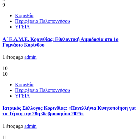
9
Κορινθία
Περιφέρεια Πελοποννήσου
ΥΓΕΙΑ
Α΄ Ε.Λ.Μ.Ε. Κορινθίας: Εθελοντική Αιμοδοσία στο 1ο
Γυμνάσιο Κορίνθου
1 έτος ago
admin
10
10
Κορινθία
Περιφέρεια Πελοποννήσου
ΥΓΕΙΑ
Ιατρικός Σύλλογος Κορινθίας: «Πανελλήνια Κινητοποίηση για
τα Τέμπη την 28η Φεβρουαρίου 2025»
1 έτος ago
admin
11