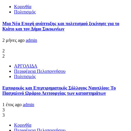
Κορινθία
Πολιτισμός
Μια Νέα Εποχή ανάπτυξης και πολιτισμού ξεκίνησε για το
Κιάτο και τον Δήμο Σικυωνίων
2 μήνες ago
admin
2
2
ΑΡΓΟΛΙΔΑ
Περιφέρεια Πελοποννήσου
Πολιτισμός
Εμπορικός και Επιχειρηματικός Σύλλογος Ναυπλίου: Το
Πασχαλινό Ωράριο Λειτουργίας των καταστημάτων
1 έτος ago
admin
3
3
Κορινθία
Περιφέρεια Πελοποννήσου