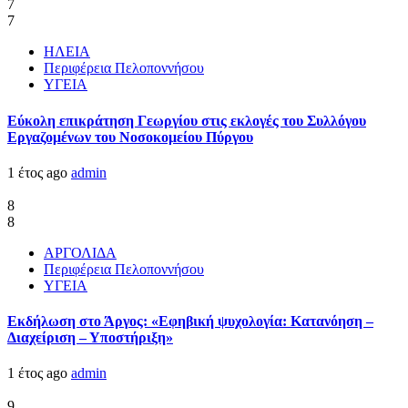
7
7
ΗΛΕΙΑ
Περιφέρεια Πελοποννήσου
ΥΓΕΙΑ
Εύκολη επικράτηση Γεωργίου στις εκλογές του Συλλόγου
Εργαζομένων του Νοσοκομείου Πύργου
1 έτος ago
admin
8
8
ΑΡΓΟΛΙΔΑ
Περιφέρεια Πελοποννήσου
ΥΓΕΙΑ
Εκδήλωση στο Άργος: «Εφηβική ψυχολογία: Κατανόηση –
Διαχείριση – Υποστήριξη»
1 έτος ago
admin
9