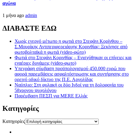
αγώνα
1 μήνα ago
admin
ΔΙΑΒΑΣΤΕ ΕΔΩ
Χωρίς ενεργό μέτωπο η φωτιά στο Στεφάνι Κορίνθου –
Σ.Μουρίκης Αντιπεριφερειάρχης Κορινθίας: Ξεκίνησε από
φωτοβολταϊκά η φωτιά (video-φώτο)
Φωτιά στο Στεφάνι Κορινθίας – Ενισχύθηκαν οι επίγειες και
εναέριες δυνάμεις (video-φωτο)
Υπεγράφη σύμβαση προϋπολογισμού 450.000 ευρώ που
αφορά παρεμβάσεις ασφαλτόστρωσης και συντήρησης στο
ορεινό οδικό δίκτυο της Π.Ε. Αργολίδας
Ναύπλιο: Στη φυλακή οι δύο Ινδοί για τη δολοφονία του
58χρονου ψυχολόγου
Παρέμβαση ΠΕΣΠ για MERE Ελλάς
Kατηγορίες
Kατηγορίες