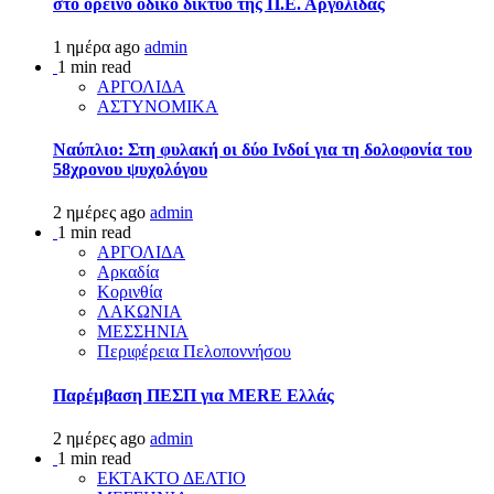
στο ορεινό οδικό δίκτυο της Π.Ε. Αργολίδας
1 ημέρα ago
admin
1 min read
ΑΡΓΟΛΙΔΑ
ΑΣΤΥΝΟΜΙΚΑ
Ναύπλιο: Στη φυλακή οι δύο Ινδοί για τη δολοφονία του
58χρονου ψυχολόγου
2 ημέρες ago
admin
1 min read
ΑΡΓΟΛΙΔΑ
Αρκαδία
Κορινθία
ΛΑΚΩΝΙΑ
ΜΕΣΣΗΝΙΑ
Περιφέρεια Πελοποννήσου
Παρέμβαση ΠΕΣΠ για MERE Ελλάς
2 ημέρες ago
admin
1 min read
ΕΚΤΑΚΤΟ ΔΕΛΤΙΟ