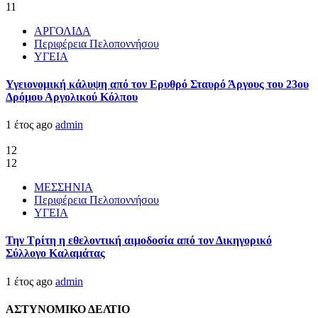
11
ΑΡΓΟΛΙΔΑ
Περιφέρεια Πελοποννήσου
ΥΓΕΙΑ
Υγειονομική κάλυψη από τον Ερυθρό Σταυρό Άργους του 23ου
Δρόμου Αργολικού Κόλπου
1 έτος ago
admin
12
12
ΜΕΣΣΗΝΙΑ
Περιφέρεια Πελοποννήσου
ΥΓΕΙΑ
Την Τρίτη η εθελοντική αιμοδοσία από τον Δικηγορικό
Σύλλογο Καλαμάτας
1 έτος ago
admin
ΑΣΤΥΝΟΜΙΚΟ ΔΕΛΤΙΟ