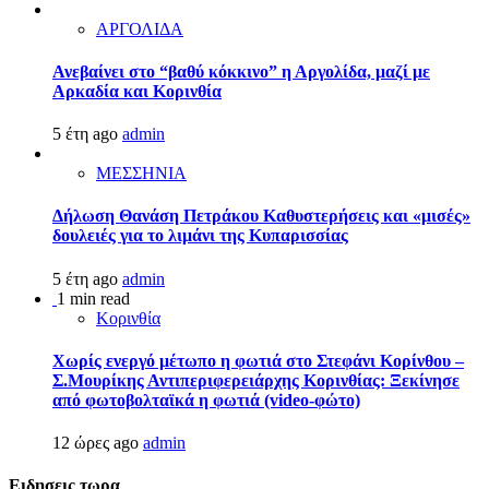
ΑΡΓΟΛΙΔΑ
Ανεβαίνει στο “βαθύ κόκκινο” η Αργολίδα, μαζί με
Αρκαδία και Κορινθία
5 έτη ago
admin
ΜΕΣΣΗΝΙΑ
Δήλωση Θανάση Πετράκου Καθυστερήσεις και «μισές»
δουλειές για το λιμάνι της Κυπαρισσίας
5 έτη ago
admin
1 min read
Κορινθία
Χωρίς ενεργό μέτωπο η φωτιά στο Στεφάνι Κορίνθου –
Σ.Μουρίκης Αντιπεριφερειάρχης Κορινθίας: Ξεκίνησε
από φωτοβολταϊκά η φωτιά (video-φώτο)
12 ώρες ago
admin
Ειδησεις τωρα