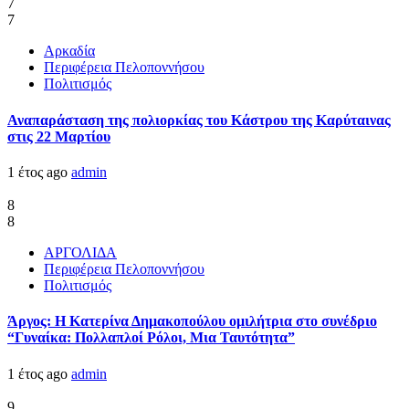
7
7
Αρκαδία
Περιφέρεια Πελοποννήσου
Πολιτισμός
Αναπαράσταση της πολιορκίας του Κάστρου της Καρύταινας
στις 22 Μαρτίου
1 έτος ago
admin
8
8
ΑΡΓΟΛΙΔΑ
Περιφέρεια Πελοποννήσου
Πολιτισμός
Άργος: Η Κατερίνα Δημακοπούλου ομιλήτρια στο συνέδριο
“Γυναίκα: Πολλαπλοί Ρόλοι, Μια Ταυτότητα”
1 έτος ago
admin
9