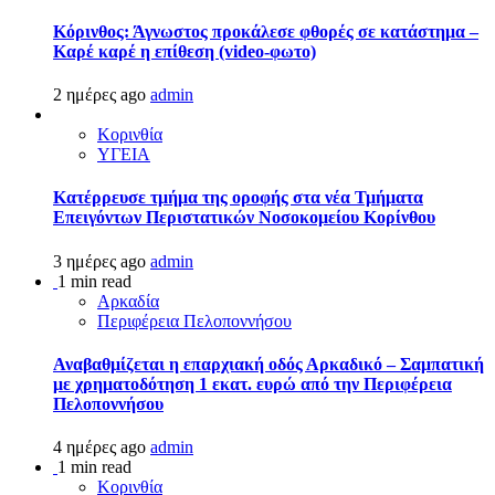
Κόρινθος: Άγνωστος προκάλεσε φθορές σε κατάστημα –
Καρέ καρέ η επίθεση (video-φωτο)
2 ημέρες ago
admin
Κορινθία
ΥΓΕΙΑ
Kατέρρευσε τμήμα της οροφής στα νέα Τμήματα
Επειγόντων Περιστατικών Νοσοκομείου Κορίνθου
3 ημέρες ago
admin
1 min read
Αρκαδία
Περιφέρεια Πελοποννήσου
Αναβαθμίζεται η επαρχιακή οδός Αρκαδικό – Σαμπατική
με χρηματοδότηση 1 εκατ. ευρώ από την Περιφέρεια
Πελοποννήσου
4 ημέρες ago
admin
1 min read
Κορινθία