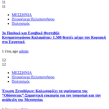
11
11
ΜΕΣΣΗΝΙΑ
Περιφέρεια Πελοποννήσου
Πολιτισμός
3ο Παιδικό και Εφηβικό Φεστιβάλ
Κινηματογράφου Καλαμάτας: 1.500 θεατές μέχρι την Κυριακή
στο Εργατικό
1 έτος ago
admin
12
12
ΜΕΣΣΗΝΙΑ
Περιφέρεια Πελοποννήσου
Πολιτισμός
Ένωση Ξενοδόχων: Καλωσορίζει τα γυρίσματα της
“Οδύσσειας”-Σημαντική ευκαιρία για τον τουρισμό και την
ανάδειξη της Μεσσηνίας