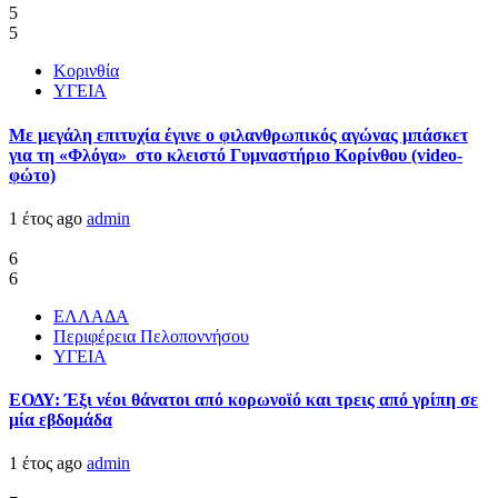
5
5
Κορινθία
ΥΓΕΙΑ
Με μεγάλη επιτυχία έγινε ο φιλανθρωπικός αγώνας μπάσκετ
για τη «Φλόγα» στο κλειστό Γυμναστήριο Κορίνθου (video-
φώτο)
1 έτος ago
admin
6
6
ΕΛΛΑΔΑ
Περιφέρεια Πελοποννήσου
ΥΓΕΙΑ
ΕΟΔΥ: Έξι νέοι θάνατοι από κορωνοϊό και τρεις από γρίπη σε
μία εβδομάδα
1 έτος ago
admin