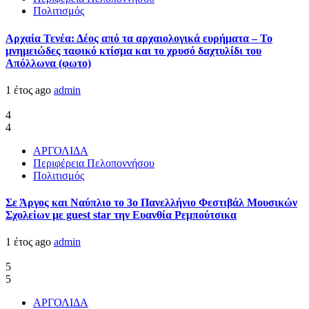
Πολιτισμός
Αρχαία Τενέα: Δέος από τα αρχαιολογικά ευρήματα – Το
μνημειώδες ταφικό κτίσμα και το χρυσό δαχτυλίδι του
Απόλλωνα (φωτο)
1 έτος ago
admin
4
4
ΑΡΓΟΛΙΔΑ
Περιφέρεια Πελοποννήσου
Πολιτισμός
Σε Άργος και Ναύπλιο το 3ο Πανελλήνιο Φεστιβάλ Μουσικών
Σχολείων με guest star την Ευανθία Ρεμπούτσικα
1 έτος ago
admin
5
5
ΑΡΓΟΛΙΔΑ