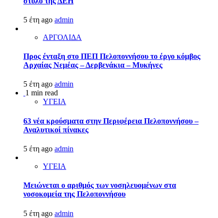
στύλο της ΔΕΗ
5 έτη ago
admin
ΑΡΓΟΛΙΔΑ
Προς ένταξη στο ΠΕΠ Πελοποννήσου το έργο κόμβος
Αρχαίας Νεμέας – Δερβενάκια – Μυκήνες
5 έτη ago
admin
1 min read
ΥΓΕΙΑ
63 νέα κρούσματα στην Περιφέρεια Πελοποννήσου –
Αναλυτικοί πίνακες
5 έτη ago
admin
ΥΓΕΙΑ
Μειώνεται ο αριθμός των νοσηλευομένων στα
νοσοκομεία της Πελοποννήσου
5 έτη ago
admin