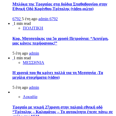
Μπλόκα της Τροχαίας στα διόδια Σπαθοβουνίου στην
Εθνική Οδό Κορίνθου-Τρίπολης (video-φώτο)
6792
5 έτη ago
admin
6792
1 min read
ΠΟΛΙΤΙΚΗ
Κυρ. Μητσοτάκης για 5ο χρυσό Πετρούνια: “Λευτέρη,
μας κάνεις περήφανους!”
5 έτη ago
admin
1 min read
ΜΕΣΣΗΝΙΑ
Η χρονιά που θα κρίνει πολλά για τη Μεσσηνία -Τα
μεγάλα στοιχήματα (video)
5 έτη ago
admin
Αρκαδία
Τροχαίο με νεκρή 27χρονη στην παλαιά εθνική οδό
“Τρίπολης – Καλαμάτας – Το αυτοκίνητο έπεσε πάνω σε