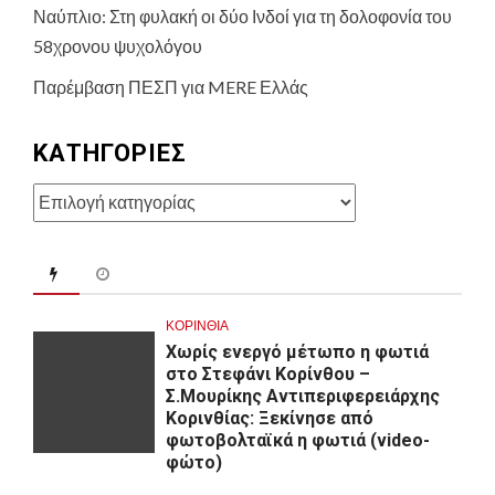
Ναύπλιο: Στη φυλακή οι δύο Ινδοί για τη δολοφονία του
58χρονου ψυχολόγου
Παρέμβαση ΠΕΣΠ για MERE Ελλάς
KΑΤΗΓΟΡΊΕΣ
Kατηγορίες
ΚΟΡΙΝΘΊΑ
Χωρίς ενεργό μέτωπο η φωτιά
στο Στεφάνι Κορίνθου –
Σ.Μουρίκης Αντιπεριφερειάρχης
Κορινθίας: Ξεκίνησε από
φωτοβολταϊκά η φωτιά (video-
φώτο)