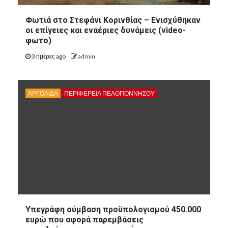
Φωτιά στο Στεφάνι Κορινθίας – Ενισχύθηκαν
οι επίγειες και εναέριες δυνάμεις (video-
φωτο)
3 ημέρες ago
admin
ΑΡΓΟΛΙΔΑ
ΠΕΡΙΦΈΡΕΙΑ ΠΕΛΟΠΟΝΝΉΣΟΥ
8
ΑΡΓΟΛΙΔΑ
Υπεγράφη σύμβαση προϋπολογισμού 450.000
8
ΠΕΡΙΦΈΡΕΙΑ ΠΕΛΟΠΟΝΝΉΣΟΥ
ΠΟΛΙΤΙΣΜΌΣ
ευρώ που αφορά παρεμβάσεις