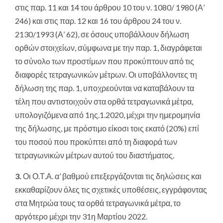
στις παρ. 11 και 14 του άρθρου 10 του ν. 1080/ 1980 (Α’
246) και στις παρ. 12 και 16 του άρθρου 24 του ν.
2130/1993 (Α’ 62), σε όσους υποβάλλουν δήλωση
ορθών στοιχείων, σύμφωνα με την παρ. 1, διαγράφεται
το σύνολo των προστίμων που προκύπτουν από τις
διαφορές τετραγωνικών μέτρων. Οι υποβάλλοντες τη
δήλωση της παρ. 1, υποχρεούνται να καταβάλουν τα
τέλη που αντιστοιχούν στα ορθά τετραγωνικά μέτρα,
υπολογιζόμενα από 1ης.1.2020, μέχρι την ημερομηνία
της δήλωσης, με πρόστιμο είκοσι τοις εκατό (20%) επί
του ποσού που προκύπτει από τη διαφορά των
τετραγωνικών μέτρων αυτού του διαστήματος.
3.
Οι Ο.Τ.Α. α’ βαθμού επεξεργάζονται τις δηλώσεις και
εκκαθαρίζουν όλες τις σχετικές υποθέσεις, εγγράφοντας
στα Μητρώα τους τα ορθά τετραγωνικά μέτρα, το
αργότερο μέχρι την 31η Μαρτίου 2022.