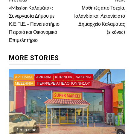
Continue
Reading
«Mission Καλαμάτα»:
Μαθητές από Τσεχία,
Συνεργασία Δήμου με
Ισλανδία και Λετονία στο
Κ.Ε.Π.Ε. – Πανεπιστήμιο
Δημαρχείο Καλαμάτας
Πειραιά και Οικονομικό
(εικόνες)
Επιμελητήριο
MORE STORIES
ΑΡΓΟΛΙΔΑ
ΑΡΚΑΔΊΑ
ΚΟΡΙΝΘΊΑ
ΛΑΚΩΝΙΑ
ΜΕΣΣΗΝΙΑ
ΠΕΡΙΦΈΡΕΙΑ ΠΕΛΟΠΟΝΝΉΣΟΥ
1 min read