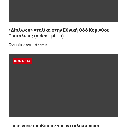
«Δίπλωσε» νταλίκα στην Εθνική Oδό Κορίνθου –
Τριπόλεως (video-φώτο)
7 ημέρες ago
admin
ΚΟΡΙΝΘΊΑ
Τρεις νέες συμβάσεις για αντιπλημμυρική