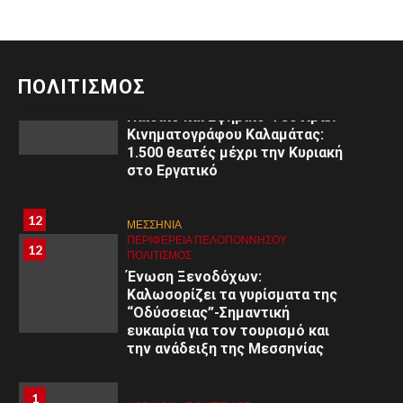
11
ΜΕΣΣΗΝΙΑ
ΠΕΡΙΦΈΡΕΙΑ ΠΕΛΟΠΟΝΝΉΣΟΥ
11
ΠΟΛΙΤΙΣΜΌΣ
ΠΟΛΙΤΙΣΜΟΣ
3ο
Παιδικό και Εφηβικό Φεστιβάλ
Κινηματογράφου Καλαμάτας:
1.500 θεατές μέχρι την Κυριακή
στο Εργατικό
8
8
ΑΡΓΟΛΙΔΑ
12
ΜΕΣΣΗΝΙΑ
ΠΕΡΙΦΈΡΕΙΑ ΠΕΛΟΠΟΝΝΉΣΟΥ
ΥΓΕΙΑ
ΠΕΡΙΦΈΡΕΙΑ ΠΕΛΟΠΟΝΝΉΣΟΥ
12
Εκδήλωση στο Άργος: «Εφηβική
ΠΟΛΙΤΙΣΜΌΣ
ψυχολογία: Κατανόηση –
Ένωση Ξενοδόχων:
Διαχείριση – Υποστήριξη»
Καλωσορίζει τα γυρίσματα της
“Οδύσσειας”-Σημαντική
ευκαιρία για τον τουρισμό και
9
9
ΚΟΡΙΝΘΊΑ
την ανάδειξη της Μεσσηνίας
ΠΕΡΙΦΈΡΕΙΑ ΠΕΛΟΠΟΝΝΉΣΟΥ
ΥΓΕΙΑ
Α΄ Ε.Λ.Μ.Ε. Κορινθίας:
Εθελοντική Αιμοδοσία στο 1ο
1
1