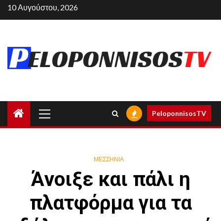
Skip
10 Αυγούστου, 2026
to
content
Primary
PeloponnisosTV
Menu
ΜΕΣΣΗΝΙΑ
Άνοιξε και πάλι η
πλατφόρμα για τα