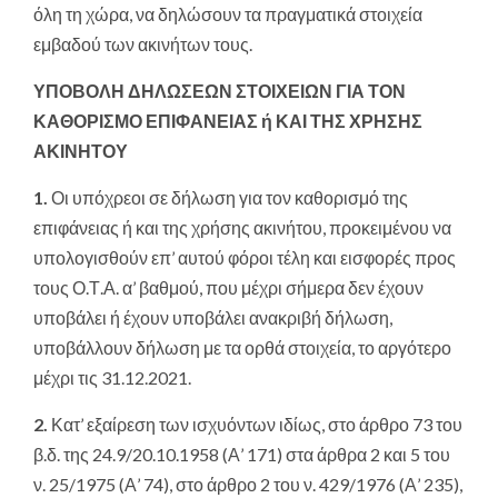
όλη τη χώρα, να δηλώσουν τα πραγματικά στοιχεία
εμβαδού των ακινήτων τους.
ΥΠΟΒΟΛΗ ΔΗΛΩΣΕΩΝ ΣΤΟΙΧΕΙΩΝ ΓΙΑ ΤΟΝ
ΚΑΘΟΡΙΣΜΟ ΕΠΙΦΑΝΕΙΑΣ ή ΚΑΙ ΤΗΣ ΧΡΗΣΗΣ
ΑΚΙΝΗΤΟΥ
1.
Οι υπόχρεοι σε δήλωση για τον καθορισμό της
επιφάνειας ή και της χρήσης ακινήτου, προκειμένου να
υπολογισθούν επ’ αυτού φόροι τέλη και εισφορές προς
τους Ο.Τ.Α. α’ βαθμού, που μέχρι σήμερα δεν έχουν
υποβάλει ή έχουν υποβάλει ανακριβή δήλωση,
υποβάλλουν δήλωση με τα ορθά στοιχεία, το αργότερο
μέχρι τις 31.12.2021.
2.
Κατ’ εξαίρεση των ισχυόντων ιδίως, στο άρθρο 73 του
β.δ. της 24.9/20.10.1958 (Α’ 171) στα άρθρα 2 και 5 του
ν. 25/1975 (Α’ 74), στο άρθρο 2 του ν. 429/1976 (Α’ 235),