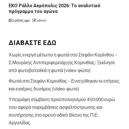
ΕΚΟ Ράλλυ Ακρόπολις 2026: Το αναλυτικό
πρόγραμμα του αγώνα
2 μήνες ago
admin
ΔΙΑΒΑΣΤΕ ΕΔΩ
Χωρίς ενεργό μέτωπο η φωτιά στο Στεφάνι Κορίνθου –
Σ.Μουρίκης Αντιπεριφερειάρχης Κορινθίας: Ξεκίνησε
από φωτοβολταϊκά η φωτιά (video-φώτο)
Φωτιά στο Στεφάνι Κορινθίας – Ενισχύθηκαν οι επίγειες
και εναέριες δυνάμεις (video-φωτο)
Υπεγράφη σύμβαση προϋπολογισμού 450.000 ευρώ
που αφορά παρεμβάσεις ασφαλτόστρωσης και
συντήρησης στο ορεινό οδικό δίκτυο της Π.Ε.
Αργολίδας