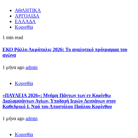
ΑΘΛΗΤΙΚΑ
ΑΡΓΟΛΙΔΑ
ΕΛΛΑΔΑ
Κορινθία
1 min read
ΕΚΟ Ράλλυ Ακρόπολις 2026: Το αναλυτικό πρόγραμμα του
αγώνα
1 μήνα ago
admin
Κορινθία
«ΠΑΥΛΕΙΑ 2026»: Μνήμη Πάντων των εν Κορίνθω
Διαλαμψάντων Αγίων, Υποδοχή Ιερών Λειψάνων στον
Καθεδρικό Ι. Ναό του Αποστόλου Παύλου Κορίνθου
1 μήνα ago
admin
Κορινθία