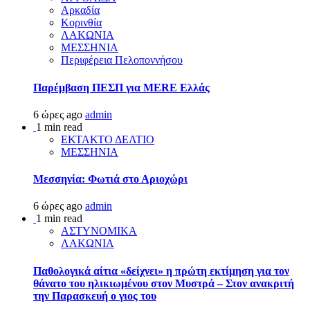
Αρκαδία
Κορινθία
ΛΑΚΩΝΙΑ
ΜΕΣΣΗΝΙΑ
Περιφέρεια Πελοποννήσου
Παρέμβαση ΠΕΣΠ για MERE Ελλάς
6 ώρες ago
admin
1 min read
ΕΚΤΑΚΤΟ ΔΕΛΤΙΟ
ΜΕΣΣΗΝΙΑ
Μεσσηνία: Φωτιά στο Αριοχώρι
6 ώρες ago
admin
1 min read
ΑΣΤΥΝΟΜΙΚΑ
ΛΑΚΩΝΙΑ
Παθολογικά αίτια «δείχνει» η πρώτη εκτίμηση για τον
θάνατο του ηλικιωμένου στον Μυστρά – Στον ανακριτή
την Παρασκευή ο γιος του