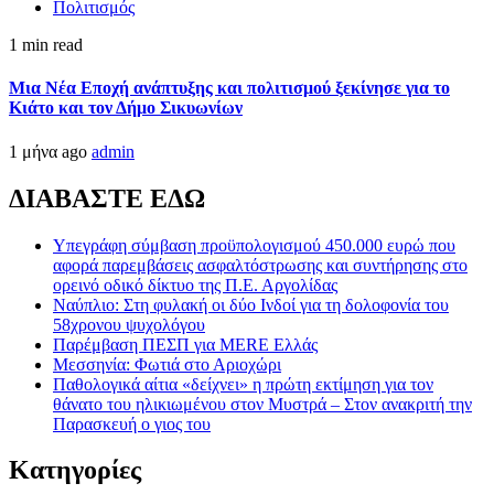
Πολιτισμός
1 min read
Μια Νέα Εποχή ανάπτυξης και πολιτισμού ξεκίνησε για το
Κιάτο και τον Δήμο Σικυωνίων
1 μήνα ago
admin
ΔΙΑΒΑΣΤΕ ΕΔΩ
Υπεγράφη σύμβαση προϋπολογισμού 450.000 ευρώ που
αφορά παρεμβάσεις ασφαλτόστρωσης και συντήρησης στο
ορεινό οδικό δίκτυο της Π.Ε. Αργολίδας
Ναύπλιο: Στη φυλακή οι δύο Ινδοί για τη δολοφονία του
58χρονου ψυχολόγου
Παρέμβαση ΠΕΣΠ για MERE Ελλάς
Μεσσηνία: Φωτιά στο Αριοχώρι
Παθολογικά αίτια «δείχνει» η πρώτη εκτίμηση για τον
θάνατο του ηλικιωμένου στον Μυστρά – Στον ανακριτή την
Παρασκευή ο γιος του
Kατηγορίες