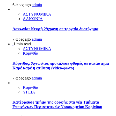
6 ώρες ago
admin
ΑΣΤΥΝΟΜΙΚΑ
ΛΑΚΩΝΙΑ
Λακωνία: Νεκρή 29χρονη σε τροχαίο δυστύχημα
7 ώρες ago
admin
1 min read
ΑΣΤΥΝΟΜΙΚΑ
Κορινθία
Κόρινθος: Άγνωστος προκάλεσε φθορές σε κατάστημα –
Καρέ καρέ η επίθεση (video-φωτο)
7 ώρες ago
admin
Κορινθία
ΥΓΕΙΑ
Kατέρρευσε τμήμα της οροφής στα νέα Τμήματα
Επειγόντων Περιστατικών Νοσοκομείου Κορίνθου