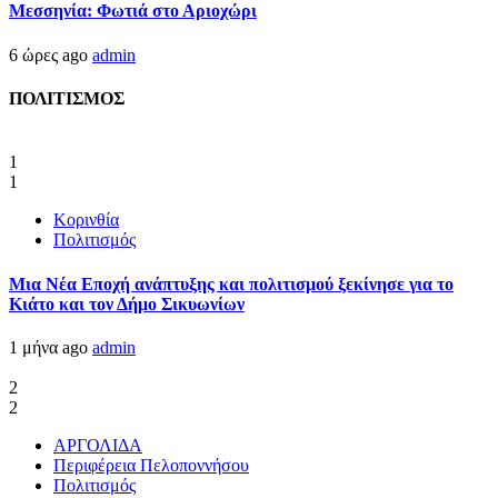
Μεσσηνία: Φωτιά στο Αριοχώρι
6 ώρες ago
admin
ΠΟΛΙΤΙΣΜΟΣ
1
1
Κορινθία
Πολιτισμός
Μια Νέα Εποχή ανάπτυξης και πολιτισμού ξεκίνησε για το
Κιάτο και τον Δήμο Σικυωνίων
1 μήνα ago
admin
2
2
ΑΡΓΟΛΙΔΑ
Περιφέρεια Πελοποννήσου
Πολιτισμός