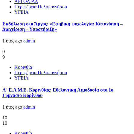
ΑΡΓΟΛΙΔΑ
Περιφέρεια Πελοποννήσου
ΥΓΕΙΑ
Εκδήλωση στο Άργος: «Εφηβική ψυχολογία: Κατανόηση –
Διαχείριση – Υποστήριξη»
1 έτος ago
admin
9
9
Κορινθία
Περιφέρεια Πελοποννήσου
ΥΓΕΙΑ
Α΄ Ε.Λ.Μ.Ε. Κορινθίας: Εθελοντική Αιμοδοσία στο 1ο
Γυμνάσιο Κορίνθου
1 έτος ago
admin
10
10
Κορινθία