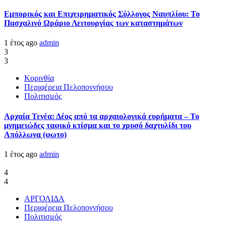
Εμπορικός και Επιχειρηματικός Σύλλογος Ναυπλίου: Το
Πασχαλινό Ωράριο Λειτουργίας των καταστημάτων
1 έτος ago
admin
3
3
Κορινθία
Περιφέρεια Πελοποννήσου
Πολιτισμός
Αρχαία Τενέα: Δέος από τα αρχαιολογικά ευρήματα – Το
μνημειώδες ταφικό κτίσμα και το χρυσό δαχτυλίδι του
Απόλλωνα (φωτο)
1 έτος ago
admin
4
4
ΑΡΓΟΛΙΔΑ
Περιφέρεια Πελοποννήσου
Πολιτισμός