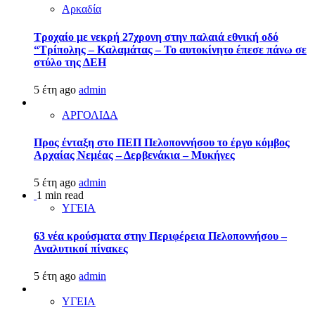
Αρκαδία
Τροχαίο με νεκρή 27χρονη στην παλαιά εθνική οδό
“Τρίπολης – Καλαμάτας – Το αυτοκίνητο έπεσε πάνω σε
στύλο της ΔΕΗ
5 έτη ago
admin
ΑΡΓΟΛΙΔΑ
Προς ένταξη στο ΠΕΠ Πελοποννήσου το έργο κόμβος
Αρχαίας Νεμέας – Δερβενάκια – Μυκήνες
5 έτη ago
admin
1 min read
ΥΓΕΙΑ
63 νέα κρούσματα στην Περιφέρεια Πελοποννήσου –
Αναλυτικοί πίνακες
5 έτη ago
admin
ΥΓΕΙΑ