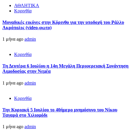
ΑΘΛΗΤΙΚΑ
Κορινθία
Μοναδικές εικόνες στην Κόρινθο για την υποδοχή του Ράλλυ
Ακρόπολις (video-φωτο)
1 μήνα ago
admin
Κορινθία
Τη Δευτέρα 6 Ιουλίου η 14η Μεγάλη Περιφερειακή Συνάντηση
Αιμοδοσίας στην Νεμέα
1 μήνα ago
admin
Κορινθία
Την Κυριακή 5 Ιουλίου το 40ήμερο μνημόσυνο του Νίκου
Ταγαρά στο Χιλιομόδι
1 μήνα ago
admin