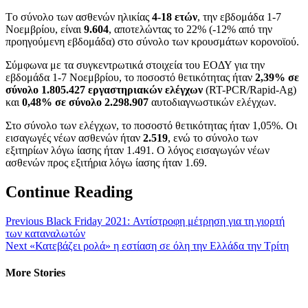
Tο σύνολο των ασθενών ηλικίας
4-18 ετών
, την εβδομάδα 1-7
Νοεμβρίου, είναι
9.604
, αποτελώντας το 22% (-12% από την
προηγούμενη εβδομάδα) στο σύνολο των κρουσμάτων κορονοϊού.
Σύμφωνα με τα συγκεντρωτικά στοιχεία του ΕΟΔΥ για την
εβδομάδα 1-7 Νοεμβρίου, το ποσοστό θετικότητας ήταν
2,39% σε
σύνολο 1.805.427 εργαστηριακών ελέγχων
(RT-PCR/Rapid-Ag)
και
0,48% σε σύνολο 2.298.907
αυτοδιαγνωστικών ελέγχων.
Στο σύνολο των ελέγχων, το ποσοστό θετικότητας ήταν 1,05%. Οι
εισαγωγές νέων ασθενών ήταν
2.519
, ενώ το σύνολο των
εξιτηρίων λόγω ίασης ήταν 1.491. O λόγος εισαγωγών νέων
ασθενών προς εξιτήρια λόγω ίασης ήταν 1.69.
Continue Reading
Previous
Black Friday 2021: Αντίστροφη μέτρηση για τη γιορτή
των καταναλωτών
Next
«Κατεβάζει ρολά» η εστίαση σε όλη την Ελλάδα την Τρίτη
More Stories