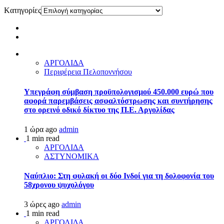
Kατηγορίες
ΑΡΓΟΛΙΔΑ
Περιφέρεια Πελοποννήσου
Υπεγράφη σύμβαση προϋπολογισμού 450.000 ευρώ που
αφορά παρεμβάσεις ασφαλτόστρωσης και συντήρησης
στο ορεινό οδικό δίκτυο της Π.Ε. Αργολίδας
1 ώρα ago
admin
1 min read
ΑΡΓΟΛΙΔΑ
ΑΣΤΥΝΟΜΙΚΑ
Ναύπλιο: Στη φυλακή οι δύο Ινδοί για τη δολοφονία του
58χρονου ψυχολόγου
3 ώρες ago
admin
1 min read
ΑΡΓΟΛΙΔΑ