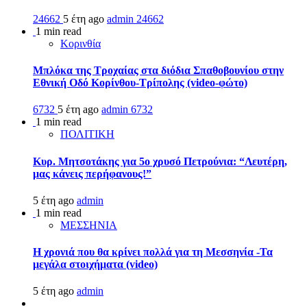
24662
5 έτη ago
admin
24662
1 min read
Κορινθία
Μπλόκα της Τροχαίας στα διόδια Σπαθοβουνίου στην
Εθνική Οδό Κορίνθου-Τρίπολης (video-φώτο)
6732
5 έτη ago
admin
6732
1 min read
ΠΟΛΙΤΙΚΗ
Κυρ. Μητσοτάκης για 5ο χρυσό Πετρούνια: “Λευτέρη,
μας κάνεις περήφανους!”
5 έτη ago
admin
1 min read
ΜΕΣΣΗΝΙΑ
Η χρονιά που θα κρίνει πολλά για τη Μεσσηνία -Τα
μεγάλα στοιχήματα (video)
5 έτη ago
admin