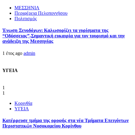
ΜΕΣΣΗΝΙΑ
Περιφέρεια Πελοποννήσου
Πολιτισμός
Ένωση Ξενοδόχων: Καλωσορίζει τα γυρίσματα της
“Οδύσσειας”-Σημαντική ευκαιρία για τον τουρισμό και την
ανάδειξη της Μεσσηνίας
1 έτος ago
admin
ΥΓΕΙΑ
1
1
Κορινθία
ΥΓΕΙΑ
Kατέρρευσε τμήμα της οροφής στα νέα Τμήματα Επειγόντων
Περιστατικών Νοσοκομείου Κορίνθου