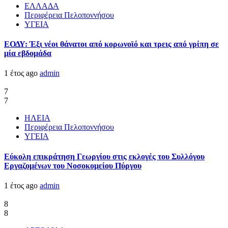
ΕΛΛΑΔΑ
Περιφέρεια Πελοποννήσου
ΥΓΕΙΑ
ΕΟΔΥ: Έξι νέοι θάνατοι από κορωνοϊό και τρεις από γρίπη σε
μία εβδομάδα
1 έτος ago
admin
7
7
ΗΛΕΙΑ
Περιφέρεια Πελοποννήσου
ΥΓΕΙΑ
Εύκολη επικράτηση Γεωργίου στις εκλογές του Συλλόγου
Εργαζομένων του Νοσοκομείου Πύργου
1 έτος ago
admin
8
8