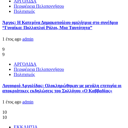
ΑΡΓΟΛΙΔΑ
Περιφέρεια Πελοποννήσου
Πολιτισμός
Άργος: Η Κατερίνα Δημακοπούλου ομιλήτρια στο συνέδριο
“Γυναίκα: Πολλαπλοί Ρόλοι, Μια Ταυτότητα”
1 έτος ago
admin
9
9
ΑΡΓΟΛΙΔΑ
Περιφέρεια Πελοποννήσου
Πολιτισμός
Λυγουριό Αργολίδας: Ολοκληρώθηκαν με μεγάλη επιτυχία οι
αποκριάτικες εκδηλώσεις του Συλλόγου «Ο Καββαδίας»
1 έτος ago
admin
10
10
ΕΚΚΛΗΣΙΑ