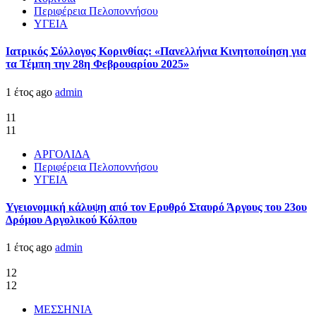
Περιφέρεια Πελοποννήσου
ΥΓΕΙΑ
Ιατρικός Σύλλογος Κορινθίας: «Πανελλήνια Κινητοποίηση για
τα Τέμπη την 28η Φεβρουαρίου 2025»
1 έτος ago
admin
11
11
ΑΡΓΟΛΙΔΑ
Περιφέρεια Πελοποννήσου
ΥΓΕΙΑ
Υγειονομική κάλυψη από τον Ερυθρό Σταυρό Άργους του 23ου
Δρόμου Αργολικού Κόλπου
1 έτος ago
admin
12
12
ΜΕΣΣΗΝΙΑ