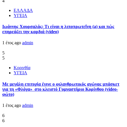
4
ΕΛΛΑΔΑ
ΥΓΕΙΑ
Ιωάννης Χουρσαλάς: Τι είναι η λιποπρωτεΐνη (a) και πώς
επηρεάζει την καρδιά (video)
1 έτος ago
admin
5
5
Κορινθία
ΥΓΕΙΑ
Με μεγάλη επιτυχία έγινε ο φιλανθρωπικός αγώνας μπάσκετ
για τη «Φλόγα» στο κλειστό Γυμναστήριο Κορίνθου (video-
φώτο)
1 έτος ago
admin
6
6