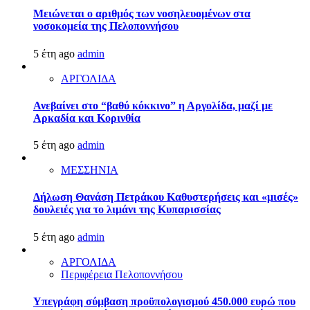
Μειώνεται ο αριθμός των νοσηλευομένων στα
νοσοκομεία της Πελοποννήσου
5 έτη ago
admin
ΑΡΓΟΛΙΔΑ
Ανεβαίνει στο “βαθύ κόκκινο” η Αργολίδα, μαζί με
Αρκαδία και Κορινθία
5 έτη ago
admin
ΜΕΣΣΗΝΙΑ
Δήλωση Θανάση Πετράκου Καθυστερήσεις και «μισές»
δουλειές για το λιμάνι της Κυπαρισσίας
5 έτη ago
admin
ΑΡΓΟΛΙΔΑ
Περιφέρεια Πελοποννήσου
Υπεγράφη σύμβαση προϋπολογισμού 450.000 ευρώ που