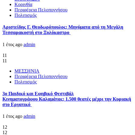
Κορινθία
Περιφέρεια Πελοποννήσου
Πολιτισμός
Αριστείδης Γ. Θεοδωρόπουλος: Μηνύματα από τη Μεγάλη
Τεσσαρακοστή στο Ξυλόκαστρο
1 έτος ago
admin
11
11
ΜΕΣΣΗΝΙΑ
Περιφέρεια Πελοποννήσου
Πολιτισμός
3ο Παιδικό και Εφηβικό Φεστιβάλ
Κινηματογράφου Καλαμάτας: 1.500 θεατές μέχρι την Κυριακή
στο Εργατικό
1 έτος ago
admin
12
12