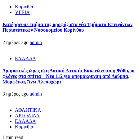
Κορινθία
ΥΓΕΙΑ
Kατέρρευσε τμήμα της οροφής στα νέα Τμήματα Επειγόντων
Περιστατικών Νοσοκομείου Κορίνθου
2 ημέρες ago
admin
ΕΛΛΑΔΑ
Δραματικές ώρες στη Δυτική Αττική: Εκκενώνεται η Ψάθα, οι
φλόγες στα σπίτια – Νέο 112 για απομάκρυνση από Λούμπα,
Μορφέικα, Άνω Αλεποχώρι
3 ημέρες ago
admin
ΑΘΛΗΤΙΚΑ
ΑΡΓΟΛΙΔΑ
ΕΛΛΑΔΑ
Κορινθία
1 min read