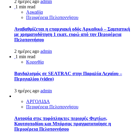
2 ημέρες ago
admin
1 min read
Αρκαδία
Περιφέρεια Πελοποννήσου
Αναβαθμίζεται η επαρχιακή οδός Αρκαδικό – Σαμπατική
με χρηματοδότηση 1 εκατ. ευρώ από την Περιφέρεια
Πελοποννήσου
2 ημέρες ago
admin
1 min read
Κορινθία
Βανδαλισμός σε SEATRAC στην Παραλία Λεχαίου –
Περιγιαλίου (video)
3 ημέρες ago
admin
ΑΡΓΟΛΙΔΑ
Περιφέρεια Πελοποννήσου
Αυτοψία στις πυρόπληκτες περιοχές Φιχτίων,
Κουτσοποδίου και Μπόρσας πραγματοποίησε η
Περιφέρεια Πελοποννήσου