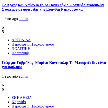
Σε Άργος και Ναύπλιο το 3ο Πανελλήνιο Φεστιβάλ Μουσικών
Σχολείων με guest star την Ευανθία Ρεμπούτσικα
1 έτος ago
admin
5
5
ΑΡΓΟΛΙΔΑ
Περιφέρεια Πελοποννήσου
ΠΟΛΙΤΙΚΗ
Πολιτισμός
Γιώργος Γαβρήλος- Μαρίνα Κοντοτόλη: Το Μπούρτζι δεν είναι
για πούλημα
1 έτος ago
admin
6
6
ΕΚΚΛΗΣΙΑ
Κορινθία
Περιφέρεια Πελοποννήσου