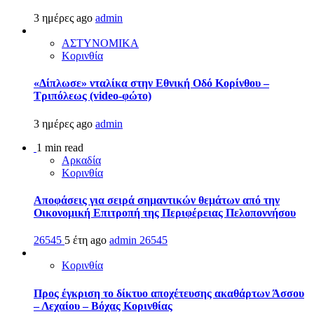
3 ημέρες ago
admin
ΑΣΤΥΝΟΜΙΚΑ
Κορινθία
«Δίπλωσε» νταλίκα στην Εθνική Oδό Κορίνθου –
Τριπόλεως (video-φώτο)
3 ημέρες ago
admin
1 min read
Αρκαδία
Κορινθία
Αποφάσεις για σειρά σημαντικών θεμάτων από την
Οικονομική Επιτροπή της Περιφέρειας Πελοποννήσου
26545
5 έτη ago
admin
26545
Κορινθία
Προς έγκριση το δίκτυο αποχέτευσης ακαθάρτων Άσσου
– Λεχαίου – Βόχας Κορινθίας