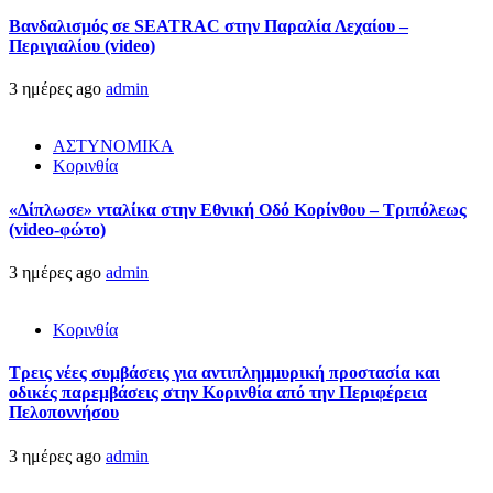
Βανδαλισμός σε SEATRAC στην Παραλία Λεχαίου –
Περιγιαλίου (video)
3 ημέρες ago
admin
ΑΣΤΥΝΟΜΙΚΑ
Κορινθία
«Δίπλωσε» νταλίκα στην Εθνική Oδό Κορίνθου – Τριπόλεως
(video-φώτο)
3 ημέρες ago
admin
Κορινθία
Τρεις νέες συμβάσεις για αντιπλημμυρική προστασία και
οδικές παρεμβάσεις στην Κορινθία από την Περιφέρεια
Πελοποννήσου
3 ημέρες ago
admin