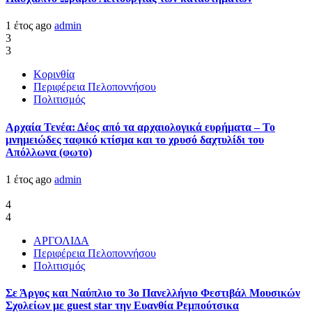
1 έτος ago
admin
3
3
Κορινθία
Περιφέρεια Πελοποννήσου
Πολιτισμός
Αρχαία Τενέα: Δέος από τα αρχαιολογικά ευρήματα – Το
μνημειώδες ταφικό κτίσμα και το χρυσό δαχτυλίδι του
Απόλλωνα (φωτο)
1 έτος ago
admin
4
4
ΑΡΓΟΛΙΔΑ
Περιφέρεια Πελοποννήσου
Πολιτισμός
Σε Άργος και Ναύπλιο το 3ο Πανελλήνιο Φεστιβάλ Μουσικών
Σχολείων με guest star την Ευανθία Ρεμπούτσικα