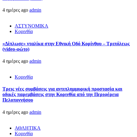
4 ημέρες ago
admin
ΑΣΤΥΝΟΜΙΚΑ
Κορινθία
«Δίπλωσε» νταλίκα στην Εθνική Oδό Κορίνθου – Τριπόλεως
(video-φώτο)
4 ημέρες ago
admin
Κορινθία
Τρεις νέες συμβάσεις για αντιπλημμυρική προστασία και
οδικές παρεμβάσεις στην Κορινθία από την Περιφέρεια
Πελοποννήσου
4 ημέρες ago
admin
ΑΘΛΗΤΙΚΑ
Κορινθία