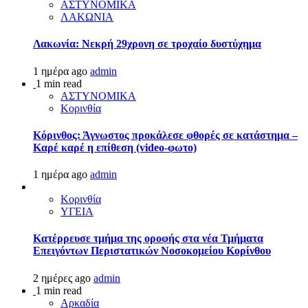
ΑΣΤΥΝΟΜΙΚΑ
ΛΑΚΩΝΙΑ
Λακωνία: Νεκρή 29χρονη σε τροχαίο δυστύχημα
1 ημέρα ago
admin
1 min read
ΑΣΤΥΝΟΜΙΚΑ
Κορινθία
Κόρινθος: Άγνωστος προκάλεσε φθορές σε κατάστημα –
Καρέ καρέ η επίθεση (video-φωτο)
1 ημέρα ago
admin
Κορινθία
ΥΓΕΙΑ
Kατέρρευσε τμήμα της οροφής στα νέα Τμήματα
Επειγόντων Περιστατικών Νοσοκομείου Κορίνθου
2 ημέρες ago
admin
1 min read
Αρκαδία