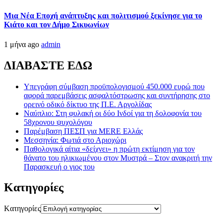
Μια Νέα Εποχή ανάπτυξης και πολιτισμού ξεκίνησε για το
Κιάτο και τον Δήμο Σικυωνίων
1 μήνα ago
admin
ΔΙΑΒΑΣΤΕ ΕΔΩ
Υπεγράφη σύμβαση προϋπολογισμού 450.000 ευρώ που
αφορά παρεμβάσεις ασφαλτόστρωσης και συντήρησης στο
ορεινό οδικό δίκτυο της Π.Ε. Αργολίδας
Ναύπλιο: Στη φυλακή οι δύο Ινδοί για τη δολοφονία του
58χρονου ψυχολόγου
Παρέμβαση ΠΕΣΠ για MERE Ελλάς
Μεσσηνία: Φωτιά στο Αριοχώρι
Παθολογικά αίτια «δείχνει» η πρώτη εκτίμηση για τον
θάνατο του ηλικιωμένου στον Μυστρά – Στον ανακριτή την
Παρασκευή ο γιος του
Kατηγορίες
Kατηγορίες