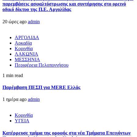
παρεμβάσεις ασφαλτόστρωσης και συντήρησης στο ορεινό
οδικό δίκτυο της Π.Ε. Αργολίδας
20 ώρες ago
admin
ΑΡΓΟΛΙΔΑ
Αρκαδία
Κορινθία
ΛΑΚΩΝΙΑ
ΜΕΣΣΗΝΙΑ
Περιφέρεια Πελοποννήσου
1 min read
Παρέμβαση ΠΕΣΠ για MERE Ελλάς
1 ημέρα ago
admin
Κορινθία
ΥΓΕΙΑ
Kατέρρευσε τμήμα της οροφής στα νέα Τμήματα Επειγόντων