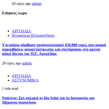
20 ώρες ago
admin
Ειδησεις τωρα
ΑΡΓΟΛΙΔΑ
Περιφέρεια Πελοποννήσου
Υπεγράφη σύμβαση προϋπολογισμού 450.000 ευρώ που αφορά
παρεμβάσεις ασφαλτόστρωσης και συντήρησης στο ορεινό
οδικό δίκτυο της Π.Ε. Αργολίδας
20 ώρες ago
admin
ΑΡΓΟΛΙΔΑ
ΑΣΤΥΝΟΜΙΚΑ
1 min read
Ναύπλιο: Στη φυλακή οι δύο Ινδοί για τη δολοφονία του
58χρονου ψυχολόγου