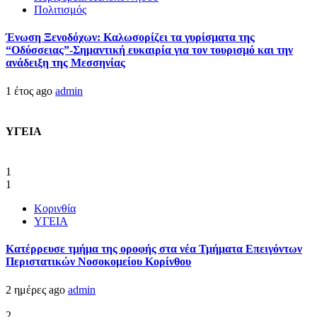
Πολιτισμός
Ένωση Ξενοδόχων: Καλωσορίζει τα γυρίσματα της
“Οδύσσειας”-Σημαντική ευκαιρία για τον τουρισμό και την
ανάδειξη της Μεσσηνίας
1 έτος ago
admin
ΥΓΕΙΑ
1
1
Κορινθία
ΥΓΕΙΑ
Kατέρρευσε τμήμα της οροφής στα νέα Τμήματα Επειγόντων
Περιστατικών Νοσοκομείου Κορίνθου
2 ημέρες ago
admin
2