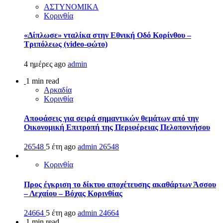
ΑΣΤΥΝΟΜΙΚΑ
Κορινθία
«Δίπλωσε» νταλίκα στην Εθνική Oδό Κορίνθου –
Τριπόλεως (video-φώτο)
4 ημέρες ago
admin
1 min read
Αρκαδία
Κορινθία
Αποφάσεις για σειρά σημαντικών θεμάτων από την
Οικονομική Επιτροπή της Περιφέρειας Πελοποννήσου
26548
5 έτη ago
admin
26548
Κορινθία
Προς έγκριση το δίκτυο αποχέτευσης ακαθάρτων Άσσου
– Λεχαίου – Βόχας Κορινθίας
24664
5 έτη ago
admin
24664
1 min read