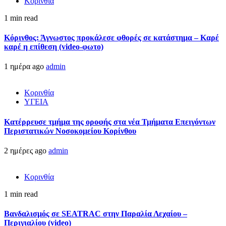
Κορινθία
1 min read
Κόρινθος: Άγνωστος προκάλεσε φθορές σε κατάστημα – Καρέ
καρέ η επίθεση (video-φωτο)
1 ημέρα ago
admin
Κορινθία
ΥΓΕΙΑ
Kατέρρευσε τμήμα της οροφής στα νέα Τμήματα Επειγόντων
Περιστατικών Νοσοκομείου Κορίνθου
2 ημέρες ago
admin
Κορινθία
1 min read
Βανδαλισμός σε SEATRAC στην Παραλία Λεχαίου –
Περιγιαλίου (video)