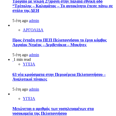
Τροχαίο με νεκρή 27χρονη στην παλαιά εθνική οδό
“Τρίπολης – Καλαμάτας – Το αυτοκίνητο έπεσε πάνω σε
στύλο της ΔΕΗ
5 έτη ago
admin
ΑΡΓΟΛΙΔΑ
Προς ένταξη στο ΠΕΠ Πελοποννήσου το έργο κόμβος
Αρχαίας Νεμέας – Δερβενάκια – Μυκήνες
5 έτη ago
admin
1 min read
ΥΓΕΙΑ
63 νέα κρούσματα στην Περιφέρεια Πελοποννήσου –
Αναλυτικοί πίνακες
5 έτη ago
admin
ΥΓΕΙΑ
Μειώνεται ο αριθμός των νοσηλευομένων στα
νοσοκομεία της Πελοποννήσου