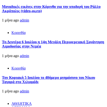
Μοναδικές εικόνες στην Κόρινθο για την υποδοχή του Ράλλυ
Ακρόπολις (video-φωτο)
1 μήνα ago
admin
Κορινθία
Τη Δευτέρα 6 Ιουλίου η 14η Μεγάλη Περιφερειακή Συνάντηση
Αιμοδοσίας στην Νεμέα
1 μήνα ago
admin
Κορινθία
Την Κυριακή 5 Ιουλίου το 40ήμερο μνημόσυνο του Νίκου
Ταγαρά στο Χιλιομόδι
1 μήνα ago
admin
ΑΘΛΗΤΙΚΑ