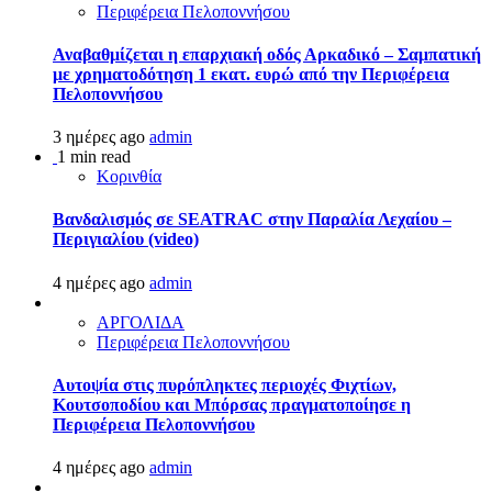
Περιφέρεια Πελοποννήσου
Αναβαθμίζεται η επαρχιακή οδός Αρκαδικό – Σαμπατική
με χρηματοδότηση 1 εκατ. ευρώ από την Περιφέρεια
Πελοποννήσου
3 ημέρες ago
admin
1 min read
Κορινθία
Βανδαλισμός σε SEATRAC στην Παραλία Λεχαίου –
Περιγιαλίου (video)
4 ημέρες ago
admin
ΑΡΓΟΛΙΔΑ
Περιφέρεια Πελοποννήσου
Αυτοψία στις πυρόπληκτες περιοχές Φιχτίων,
Κουτσοποδίου και Μπόρσας πραγματοποίησε η
Περιφέρεια Πελοποννήσου
4 ημέρες ago
admin