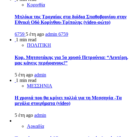
Κορινθία
Μπλόκα της Τροχαίας στα διόδια Σπαθοβουνίου στην
Εθνική Οδό Κορίνθου-Τρίπολης (video-φώτο)
6759
5 έτη ago
admin
6759
1 min read
ΠΟΛΙΤΙΚΗ
Κυρ. Μητσοτάκης για 5ο χρυσό Πετρούνια: “Λευτέρη,
μας κάνεις περήφανους!”
5 έτη ago
admin
1 min read
ΜΕΣΣΗΝΙΑ
Η χρονιά που θα κρίνει πολλά για τη Μεσσηνία -Τα
μεγάλα στοιχήματα (video)
5 έτη ago
admin
Αρκαδία