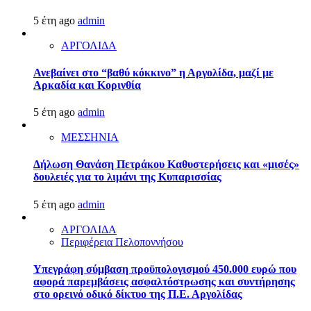
5 έτη ago
admin
ΑΡΓΟΛΙΔΑ
Ανεβαίνει στο “βαθύ κόκκινο” η Αργολίδα, μαζί με
Αρκαδία και Κορινθία
5 έτη ago
admin
ΜΕΣΣΗΝΙΑ
Δήλωση Θανάση Πετράκου Καθυστερήσεις και «μισές»
δουλειές για το λιμάνι της Κυπαρισσίας
5 έτη ago
admin
ΑΡΓΟΛΙΔΑ
Περιφέρεια Πελοποννήσου
Υπεγράφη σύμβαση προϋπολογισμού 450.000 ευρώ που
αφορά παρεμβάσεις ασφαλτόστρωσης και συντήρησης
στο ορεινό οδικό δίκτυο της Π.Ε. Αργολίδας