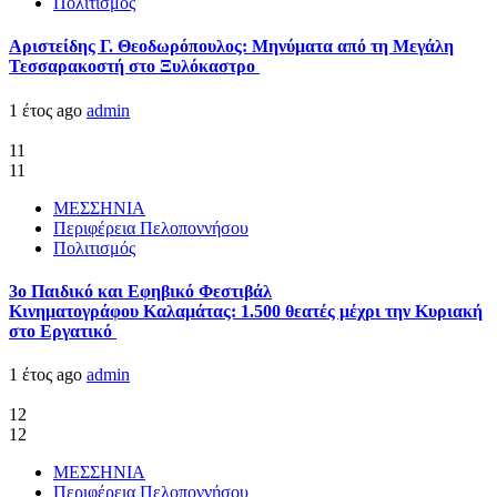
Πολιτισμός
Αριστείδης Γ. Θεοδωρόπουλος: Μηνύματα από τη Μεγάλη
Τεσσαρακοστή στο Ξυλόκαστρο
1 έτος ago
admin
11
11
ΜΕΣΣΗΝΙΑ
Περιφέρεια Πελοποννήσου
Πολιτισμός
3ο Παιδικό και Εφηβικό Φεστιβάλ
Κινηματογράφου Καλαμάτας: 1.500 θεατές μέχρι την Κυριακή
στο Εργατικό
1 έτος ago
admin
12
12
ΜΕΣΣΗΝΙΑ
Περιφέρεια Πελοποννήσου