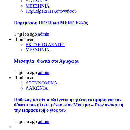
ΛΑΚΩΝΙΑ
ΜΕΣΣΗΝΙΑ
Περιφέρεια Πελοποννήσου
Παρέμβαση ΠΕΣΠ για MERE Ελλάς
1 ημέρα ago
admin
1 min read
ΕΚΤΑΚΤΟ ΔΕΛΤΙΟ
ΜΕΣΣΗΝΙΑ
Μεσσηνία: Φωτιά στο Αριοχώρι
1 ημέρα ago
admin
1 min read
ΑΣΤΥΝΟΜΙΚΑ
ΛΑΚΩΝΙΑ
Παθολογικά αίτια «δείχνει» η πρώτη εκτίμηση για τον
θάνατο του ηλικιωμένου στον Μυστρά – Στον ανακριτή
την Παρασκευή ο γιος του
1 ημέρα ago
admin