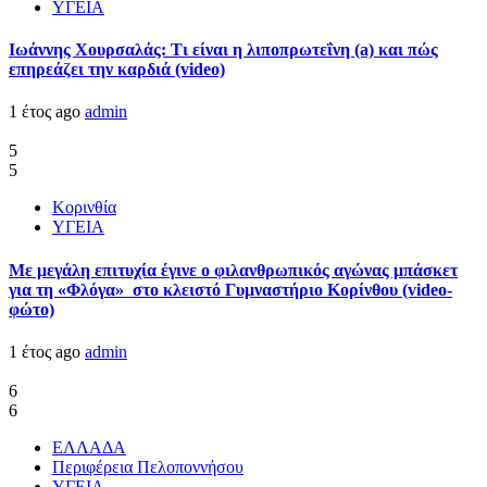
ΥΓΕΙΑ
Ιωάννης Χουρσαλάς: Τι είναι η λιποπρωτεΐνη (a) και πώς
επηρεάζει την καρδιά (video)
1 έτος ago
admin
5
5
Κορινθία
ΥΓΕΙΑ
Με μεγάλη επιτυχία έγινε ο φιλανθρωπικός αγώνας μπάσκετ
για τη «Φλόγα» στο κλειστό Γυμναστήριο Κορίνθου (video-
φώτο)
1 έτος ago
admin
6
6
ΕΛΛΑΔΑ
Περιφέρεια Πελοποννήσου
ΥΓΕΙΑ