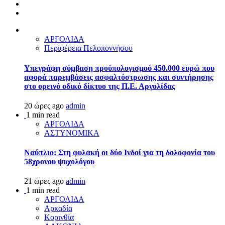
ΑΡΓΟΛΙΔΑ
Περιφέρεια Πελοποννήσου
Υπεγράφη σύμβαση προϋπολογισμού 450.000 ευρώ που
αφορά παρεμβάσεις ασφαλτόστρωσης και συντήρησης
στο ορεινό οδικό δίκτυο της Π.Ε. Αργολίδας
20 ώρες ago
admin
1 min read
ΑΡΓΟΛΙΔΑ
ΑΣΤΥΝΟΜΙΚΑ
Ναύπλιο: Στη φυλακή οι δύο Ινδοί για τη δολοφονία του
58χρονου ψυχολόγου
21 ώρες ago
admin
1 min read
ΑΡΓΟΛΙΔΑ
Αρκαδία
Κορινθία