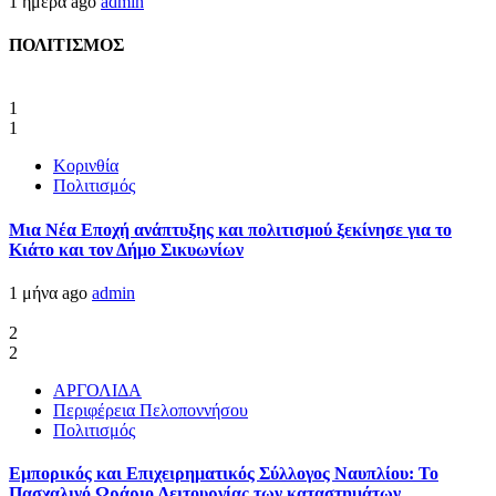
1 ημέρα ago
admin
ΠΟΛΙΤΙΣΜΟΣ
1
1
Κορινθία
Πολιτισμός
Μια Νέα Εποχή ανάπτυξης και πολιτισμού ξεκίνησε για το
Κιάτο και τον Δήμο Σικυωνίων
1 μήνα ago
admin
2
2
ΑΡΓΟΛΙΔΑ
Περιφέρεια Πελοποννήσου
Πολιτισμός
Εμπορικός και Επιχειρηματικός Σύλλογος Ναυπλίου: Το
Πασχαλινό Ωράριο Λειτουργίας των καταστημάτων