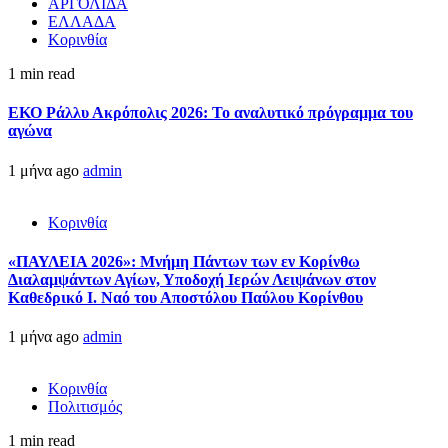
ΑΡΓΟΛΙΔΑ
ΕΛΛΑΔΑ
Κορινθία
1 min read
ΕΚΟ Ράλλυ Ακρόπολις 2026: Το αναλυτικό πρόγραμμα του
αγώνα
1 μήνα ago
admin
Κορινθία
«ΠΑΥΛΕΙΑ 2026»: Μνήμη Πάντων των εν Κορίνθω
Διαλαμψάντων Αγίων, Υποδοχή Ιερών Λειψάνων στον
Καθεδρικό Ι. Ναό του Αποστόλου Παύλου Κορίνθου
1 μήνα ago
admin
Κορινθία
Πολιτισμός
1 min read