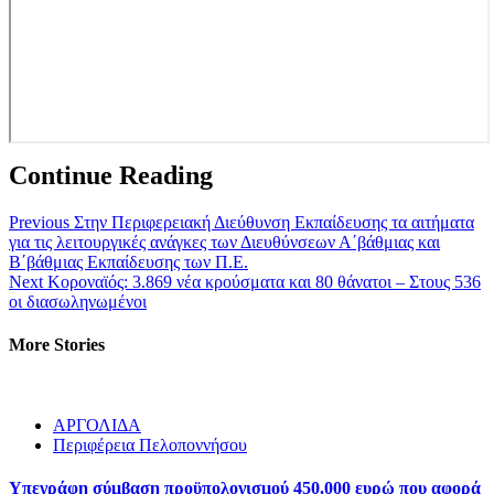
Continue Reading
Previous
Στην Περιφερειακή Διεύθυνση Εκπαίδευσης τα αιτήματα
για τις λειτουργικές ανάγκες των Διευθύνσεων Α΄βάθμιας και
Β΄βάθμιας Εκπαίδευσης των Π.Ε.
Next
Κοροναϊός: 3.869 νέα κρούσματα και 80 θάνατοι – Στους 536
οι διασωληνωμένοι
More Stories
ΑΡΓΟΛΙΔΑ
Περιφέρεια Πελοποννήσου
Υπεγράφη σύμβαση προϋπολογισμού 450.000 ευρώ που αφορά