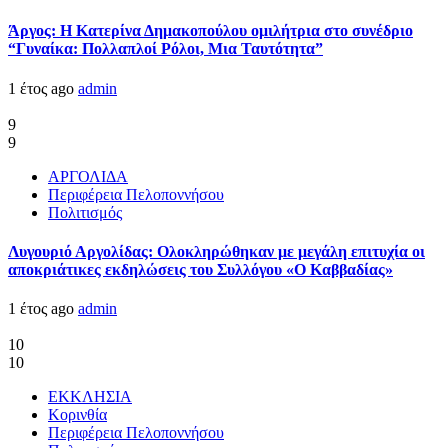
Άργος: Η Κατερίνα Δημακοπούλου ομιλήτρια στο συνέδριο
“Γυναίκα: Πολλαπλοί Ρόλοι, Μια Ταυτότητα”
1 έτος ago
admin
9
9
ΑΡΓΟΛΙΔΑ
Περιφέρεια Πελοποννήσου
Πολιτισμός
Λυγουριό Αργολίδας: Ολοκληρώθηκαν με μεγάλη επιτυχία οι
αποκριάτικες εκδηλώσεις του Συλλόγου «Ο Καββαδίας»
1 έτος ago
admin
10
10
ΕΚΚΛΗΣΙΑ
Κορινθία
Περιφέρεια Πελοποννήσου