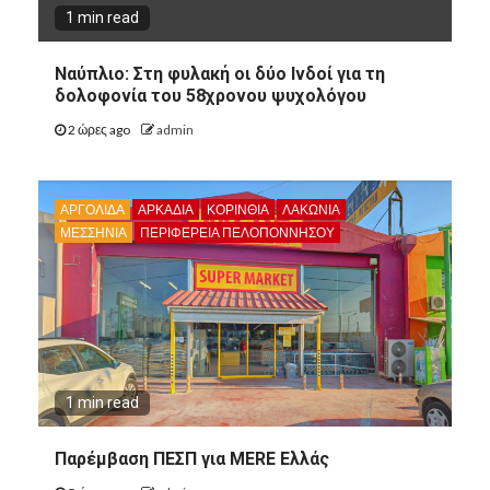
1 min read
Ναύπλιο: Στη φυλακή οι δύο Ινδοί για τη
δολοφονία του 58χρονου ψυχολόγου
2 ώρες ago
admin
ΑΡΓΟΛΙΔΑ
ΑΡΚΑΔΊΑ
ΚΟΡΙΝΘΊΑ
ΛΑΚΩΝΙΑ
ΜΕΣΣΗΝΙΑ
ΠΕΡΙΦΈΡΕΙΑ ΠΕΛΟΠΟΝΝΉΣΟΥ
8
ΑΡΓΟΛΙΔΑ
8
ΠΕΡΙΦΈΡΕΙΑ ΠΕΛΟΠΟΝΝΉΣΟΥ
ΠΟΛΙΤΙΣΜΌΣ
1 min read
Άργος: Η Κατερίνα
Δημακοπούλου ομιλήτρια στο
Παρέμβαση ΠΕΣΠ για MERE Ελλάς
συνέδριο “Γυναίκα: Πολλαπλοί
Ρόλοι, Μια Ταυτότητα”