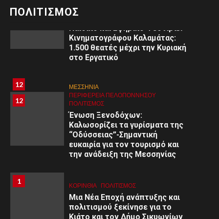
11
ΠΟΛΙΤΙΣΜΌΣ
ΠΟΛΙΤΙΣΜΟΣ
3ο
Παιδικό και Εφηβικό Φεστιβάλ
Κινηματογράφου Καλαμάτας:
1.500 θεατές μέχρι την Κυριακή
στο Εργατικό
8
8
ΑΡΓΟΛΙΔΑ
12
ΜΕΣΣΗΝΙΑ
ΠΕΡΙΦΈΡΕΙΑ ΠΕΛΟΠΟΝΝΉΣΟΥ
ΥΓΕΙΑ
ΠΕΡΙΦΈΡΕΙΑ ΠΕΛΟΠΟΝΝΉΣΟΥ
12
Εκδήλωση στο Άργος: «Εφηβική
ΠΟΛΙΤΙΣΜΌΣ
ψυχολογία: Κατανόηση –
Ένωση Ξενοδόχων:
Διαχείριση – Υποστήριξη»
Καλωσορίζει τα γυρίσματα της
“Οδύσσειας”-Σημαντική
ευκαιρία για τον τουρισμό και
9
9
ΚΟΡΙΝΘΊΑ
την ανάδειξη της Μεσσηνίας
ΠΕΡΙΦΈΡΕΙΑ ΠΕΛΟΠΟΝΝΉΣΟΥ
ΥΓΕΙΑ
Α΄ Ε.Λ.Μ.Ε. Κορινθίας:
Εθελοντική Αιμοδοσία στο 1ο
1
1
ΚΟΡΙΝΘΊΑ
ΠΟΛΙΤΙΣΜΌΣ
Γυμνάσιο Κορίνθου
Μια Νέα Εποχή ανάπτυξης και
πολιτισμού ξεκίνησε για το
Κιάτο και τον Δήμο Σικυωνίων
10