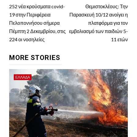
Reading
252 νέα κρούσματα covid-
Θεμιστοκλέους: Την
19 στην Περιφέρεια
Παρασκευή 10/12 ανοίγει η
Πελοποννήσου σήμερα
πλατφόρμα για τον
Πέμπτη 2 Δεκεμβρίου, στις
εμβολιασμό των παιδιών 5-
224 οι νοσηλείες
11 ετών
MORE STORIES
ΕΛΛΑΔΑ