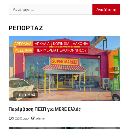
Αναζήτηση
για:
ΡΕΠΟΡΤΑΖ
ΑΡΓΟΛΙΔΑ
ΑΡΚΑΔΊΑ
ΚΟΡΙΝΘΊΑ
ΛΑΚΩΝΙΑ
ΜΕΣΣΗΝΙΑ
ΠΕΡΙΦΈΡΕΙΑ ΠΕΛΟΠΟΝΝΉΣΟΥ
1 min read
Παρέμβαση ΠΕΣΠ για MERE Ελλάς
5 ώρες ago
admin