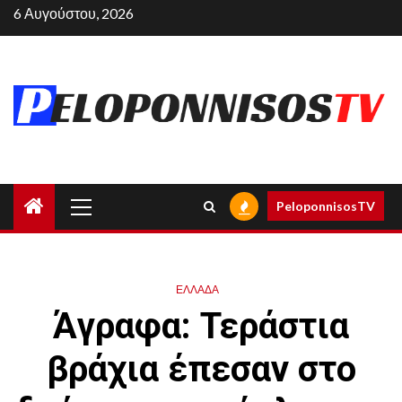
Skip
6 Αυγούστου, 2026
to
content
Primary
PeloponnisosTV
Menu
ΕΛΛΑΔΑ
Άγραφα: Τεράστια
βράχια έπεσαν στο