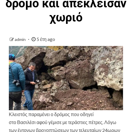
δρόμο και απέκλεισαν
χωριό
5 έτη ago
admin
Κλειστός παραμένει ο δρόμος που οδηγεί
στο Βασιλέσι αφού γέμισε με τεράστιες πέτρες. Λόγω
των έντονων βροχοπτώσεων των τελευταίων 24ωρων