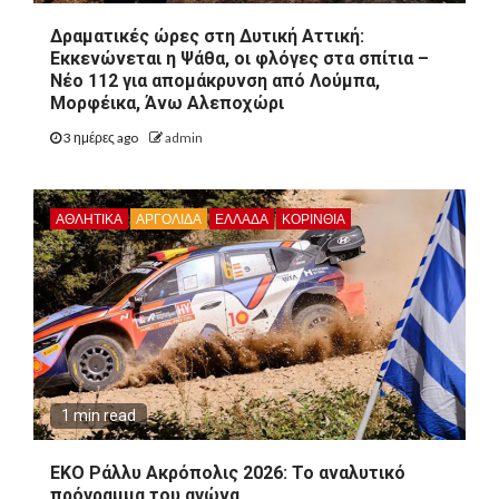
Δραματικές ώρες στη Δυτική Αττική:
Εκκενώνεται η Ψάθα, οι φλόγες στα σπίτια –
Νέο 112 για απομάκρυνση από Λούμπα,
Μορφέικα, Άνω Αλεποχώρι
3 ημέρες ago
admin
ΑΘΛΗΤΙΚΑ
ΑΡΓΟΛΙΔΑ
ΕΛΛΑΔΑ
ΚΟΡΙΝΘΊΑ
1 min read
ΕΚΟ Ράλλυ Ακρόπολις 2026: Το αναλυτικό
πρόγραμμα του αγώνα