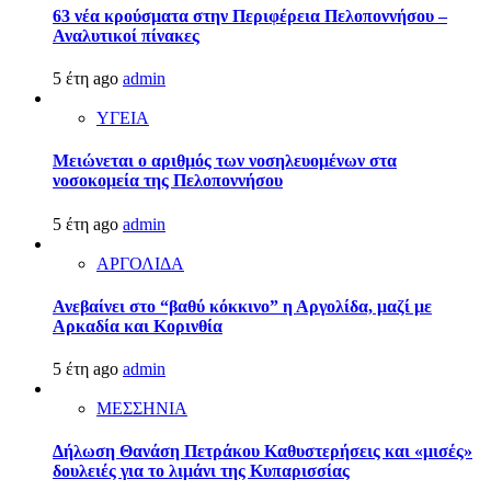
63 νέα κρούσματα στην Περιφέρεια Πελοποννήσου –
Αναλυτικοί πίνακες
5 έτη ago
admin
ΥΓΕΙΑ
Μειώνεται ο αριθμός των νοσηλευομένων στα
νοσοκομεία της Πελοποννήσου
5 έτη ago
admin
ΑΡΓΟΛΙΔΑ
Ανεβαίνει στο “βαθύ κόκκινο” η Αργολίδα, μαζί με
Αρκαδία και Κορινθία
5 έτη ago
admin
ΜΕΣΣΗΝΙΑ
Δήλωση Θανάση Πετράκου Καθυστερήσεις και «μισές»
δουλειές για το λιμάνι της Κυπαρισσίας