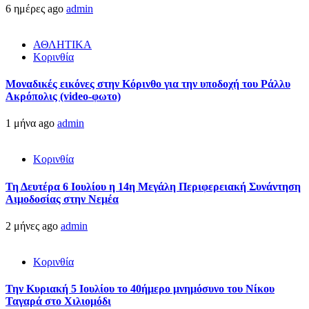
6 ημέρες ago
admin
ΑΘΛΗΤΙΚΑ
Κορινθία
Μοναδικές εικόνες στην Κόρινθο για την υποδοχή του Ράλλυ
Ακρόπολις (video-φωτο)
1 μήνα ago
admin
Κορινθία
Τη Δευτέρα 6 Ιουλίου η 14η Μεγάλη Περιφερειακή Συνάντηση
Αιμοδοσίας στην Νεμέα
2 μήνες ago
admin
Κορινθία
Την Κυριακή 5 Ιουλίου το 40ήμερο μνημόσυνο του Νίκου
Ταγαρά στο Χιλιομόδι