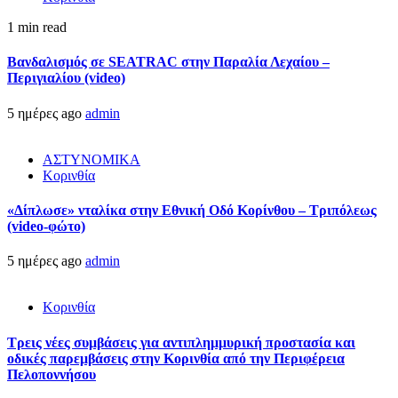
1 min read
Βανδαλισμός σε SEATRAC στην Παραλία Λεχαίου –
Περιγιαλίου (video)
5 ημέρες ago
admin
ΑΣΤΥΝΟΜΙΚΑ
Κορινθία
«Δίπλωσε» νταλίκα στην Εθνική Oδό Κορίνθου – Τριπόλεως
(video-φώτο)
5 ημέρες ago
admin
Κορινθία
Τρεις νέες συμβάσεις για αντιπλημμυρική προστασία και
οδικές παρεμβάσεις στην Κορινθία από την Περιφέρεια
Πελοποννήσου