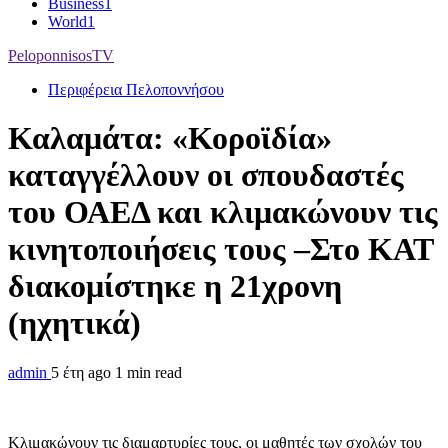
Business
1
World
1
PeloponnisosTV
Περιφέρεια Πελοποννήσου
Καλαμάτα: «Κοροϊδία»
καταγγέλλουν οι σπουδαστές
του ΟΑΕΔ και κλιμακώνουν τις
κινητοποιήσεις τους –Στο ΚΑΤ
διακομίστηκε η 21χρονη
(ηχητικά)
admin
5 έτη ago
1 min read
Κλιμακώνουν τις διαμαρτυρίες τους, οι μαθητές των σχολών του