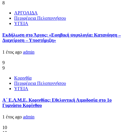
8
ΑΡΓΟΛΙΔΑ
Περιφέρεια Πελοποννήσου
ΥΓΕΙΑ
Εκδήλωση στο Άργος: «Εφηβική ψυχολογία: Κατανόηση –
Διαχείριση – Υποστήριξη»
1 έτος ago
admin
9
9
Κορινθία
Περιφέρεια Πελοποννήσου
ΥΓΕΙΑ
Α΄ Ε.Λ.Μ.Ε. Κορινθίας: Εθελοντική Αιμοδοσία στο 1ο
Γυμνάσιο Κορίνθου
1 έτος ago
admin
10