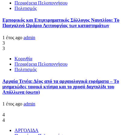
Περιφέρεια Πελοποννήσου
Πολιτισμός
Εμπορικός και Επιχειρηματικός Σύλλογος Ναυπλίου: Το
Πασχαλινό Ωράριο Λειτουργίας των καταστημάτων
1 έτος ago
admin
3
3
Κορινθία
Περιφέρεια Πελοποννήσου
Πολιτισμός
Αρχαία Τενέα: Δέος από τα αρχαιολογικά ευρήματα – Το
μνημειώδες ταφικό κτίσμα και το χρυσό δαχτυλίδι του
Απόλλωνα (φωτο)
1 έτος ago
admin
4
4
ΑΡΓΟΛΙΔΑ