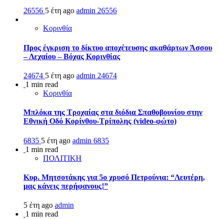
26556
5 έτη ago
admin
26556
Κορινθία
Προς έγκριση το δίκτυο αποχέτευσης ακαθάρτων Άσσου
– Λεχαίου – Βόχας Κορινθίας
24674
5 έτη ago
admin
24674
1 min read
Κορινθία
Μπλόκα της Τροχαίας στα διόδια Σπαθοβουνίου στην
Εθνική Οδό Κορίνθου-Τρίπολης (video-φώτο)
6835
5 έτη ago
admin
6835
1 min read
ΠΟΛΙΤΙΚΗ
Κυρ. Μητσοτάκης για 5ο χρυσό Πετρούνια: “Λευτέρη,
μας κάνεις περήφανους!”
5 έτη ago
admin
1 min read