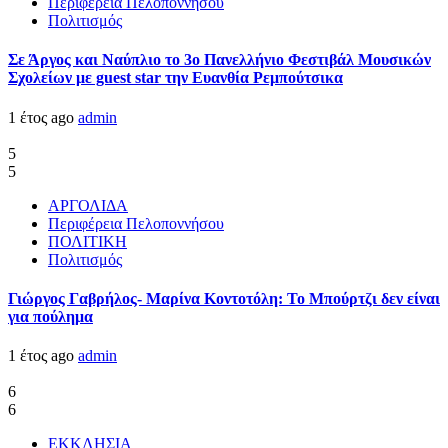
Περιφέρεια Πελοποννήσου
Πολιτισμός
Σε Άργος και Ναύπλιο το 3ο Πανελλήνιο Φεστιβάλ Μουσικών
Σχολείων με guest star την Ευανθία Ρεμπούτσικα
1 έτος ago
admin
5
5
ΑΡΓΟΛΙΔΑ
Περιφέρεια Πελοποννήσου
ΠΟΛΙΤΙΚΗ
Πολιτισμός
Γιώργος Γαβρήλος- Μαρίνα Κοντοτόλη: Το Μπούρτζι δεν είναι
για πούλημα
1 έτος ago
admin
6
6
ΕΚΚΛΗΣΙΑ