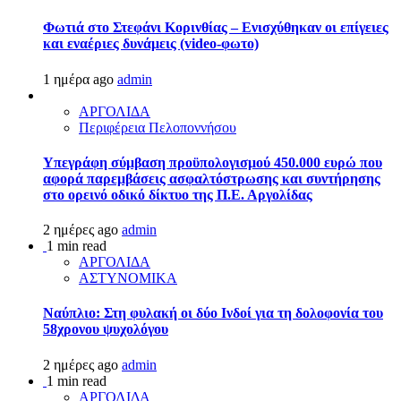
Φωτιά στο Στεφάνι Κορινθίας – Ενισχύθηκαν οι επίγειες
και εναέριες δυνάμεις (video-φωτο)
1 ημέρα ago
admin
ΑΡΓΟΛΙΔΑ
Περιφέρεια Πελοποννήσου
Υπεγράφη σύμβαση προϋπολογισμού 450.000 ευρώ που
αφορά παρεμβάσεις ασφαλτόστρωσης και συντήρησης
στο ορεινό οδικό δίκτυο της Π.Ε. Αργολίδας
2 ημέρες ago
admin
1 min read
ΑΡΓΟΛΙΔΑ
ΑΣΤΥΝΟΜΙΚΑ
Ναύπλιο: Στη φυλακή οι δύο Ινδοί για τη δολοφονία του
58χρονου ψυχολόγου
2 ημέρες ago
admin
1 min read
ΑΡΓΟΛΙΔΑ