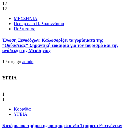
12
12
ΜΕΣΣΗΝΙΑ
Περιφέρεια Πελοποννήσου
Πολιτισμός
Ένωση Ξενοδόχων: Καλωσορίζει τα γυρίσματα της
“Οδύσσειας”-Σημαντική ευκαιρία για τον τουρισμό και την
ανάδειξη της Μεσσηνίας
1 έτος ago
admin
ΥΓΕΙΑ
1
1
Κορινθία
ΥΓΕΙΑ
Kατέρρευσε τμήμα της οροφής στα νέα Τμήματα Επειγόντων