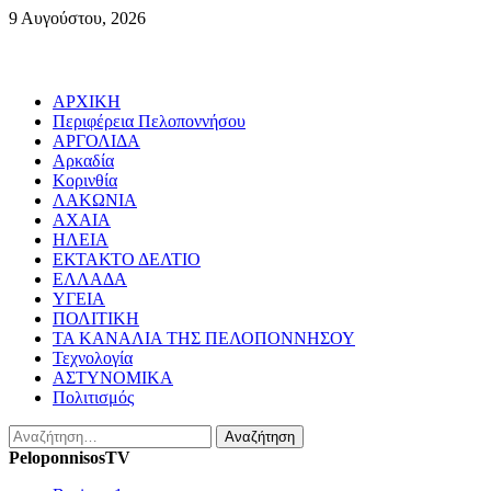
Skip
9 Αυγούστου, 2026
to
content
Primary
ΑΡΧΙΚΗ
Menu
Περιφέρεια Πελοποννήσου
ΑΡΓΟΛΙΔΑ
Αρκαδία
Κορινθία
ΛΑΚΩΝΙΑ
ΑΧΑΙΑ
ΗΛΕΙΑ
ΕΚΤΑΚΤΟ ΔΕΛΤΙΟ
ΕΛΛΑΔΑ
ΥΓΕΙΑ
ΠΟΛΙΤΙΚΗ
ΤΑ ΚΑΝΑΛΙΑ ΤΗΣ ΠΕΛΟΠΟΝΝΗΣΟΥ
Τεχνολογία
ΑΣΤΥΝΟΜΙΚΑ
Πολιτισμός
Αναζήτηση
για:
PeloponnisosTV