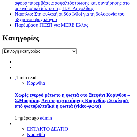
αφορά παρεμβάσεις ασφαλτόστρωσης και συντήρησης στο
ορεινό οδικό δίκτυο της Π.Ε. Αργολίδας
Ναύπλιο: Στη φυλακή οι δύο Ινδοί για τη δολοφονία του
58χρονου ψυχολόγου
Παρέμβαση ΠΕΣΠ για MERE Ελλάς
Kατηγορίες
Kατηγορίες
1 min read
Κορινθία
Χωρίς ενεργό μέτωπο η φωτιά στο Στεφάνι Κορίνθου –
Σ.Μουρίκης Αντιπεριφερειάρχης Κορινθίας: Ξεκίνησε
από φωτοβολταϊκά η φωτιά (video-φώτο)
1 ημέρα ago
admin
ΕΚΤΑΚΤΟ ΔΕΛΤΙΟ
Κορινθία