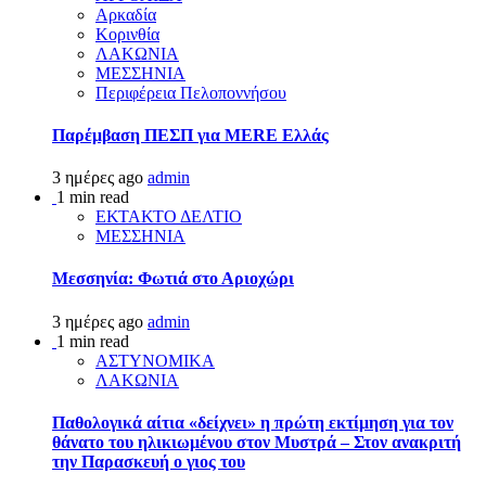
Αρκαδία
Κορινθία
ΛΑΚΩΝΙΑ
ΜΕΣΣΗΝΙΑ
Περιφέρεια Πελοποννήσου
Παρέμβαση ΠΕΣΠ για MERE Ελλάς
3 ημέρες ago
admin
1 min read
ΕΚΤΑΚΤΟ ΔΕΛΤΙΟ
ΜΕΣΣΗΝΙΑ
Μεσσηνία: Φωτιά στο Αριοχώρι
3 ημέρες ago
admin
1 min read
ΑΣΤΥΝΟΜΙΚΑ
ΛΑΚΩΝΙΑ
Παθολογικά αίτια «δείχνει» η πρώτη εκτίμηση για τον
θάνατο του ηλικιωμένου στον Μυστρά – Στον ανακριτή
την Παρασκευή ο γιος του