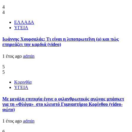
4
4
ΕΛΛΑΔΑ
ΥΓΕΙΑ
Ιωάννης Χουρσαλάς: Τι είναι η λιποπρωτεΐνη (a) και πώς
επηρεάζει την καρδιά (video)
1 έτος ago
admin
5
5
Κορινθία
ΥΓΕΙΑ
Με μεγάλη επιτυχία έγινε ο φιλανθρωπικός αγώνας μπάσκετ
για τη «Φλόγα» στο κλειστό Γυμναστήριο Κορίνθου (video-
φώτο)
1 έτος ago
admin
6