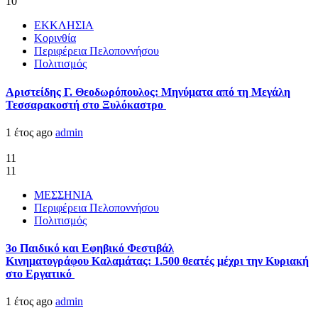
10
ΕΚΚΛΗΣΙΑ
Κορινθία
Περιφέρεια Πελοποννήσου
Πολιτισμός
Αριστείδης Γ. Θεοδωρόπουλος: Μηνύματα από τη Μεγάλη
Τεσσαρακοστή στο Ξυλόκαστρο
1 έτος ago
admin
11
11
ΜΕΣΣΗΝΙΑ
Περιφέρεια Πελοποννήσου
Πολιτισμός
3ο Παιδικό και Εφηβικό Φεστιβάλ
Κινηματογράφου Καλαμάτας: 1.500 θεατές μέχρι την Κυριακή
στο Εργατικό
1 έτος ago
admin