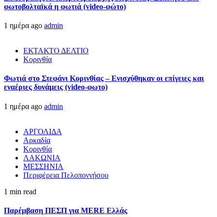
φωτοβολταϊκά η φωτιά (video-φώτο)
1 ημέρα ago
admin
ΕΚΤΑΚΤΟ ΔΕΛΤΙΟ
Κορινθία
Φωτιά στο Στεφάνι Κορινθίας – Ενισχύθηκαν οι επίγειες και
εναέριες δυνάμεις (video-φωτο)
1 ημέρα ago
admin
ΑΡΓΟΛΙΔΑ
Αρκαδία
Κορινθία
ΛΑΚΩΝΙΑ
ΜΕΣΣΗΝΙΑ
Περιφέρεια Πελοποννήσου
1 min read
Παρέμβαση ΠΕΣΠ για MERE Ελλάς