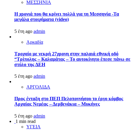
ΜΕΣΣΗΝΙΑ
Η χρονιά που θα κρίνει πολλά για τη Μεσσηνία -Τα
μεγάλα στοιχήματα (video)
5 έτη ago
admin
Αρκαδία
Τροχαίο με νεκρή 27χρονη στην παλαιά εθνική οδό
“Τρίπολης – Καλαμάτας – Το αυτοκίνητο έπεσε πάνω σε
στύλο της ΔΕΗ
5 έτη ago
admin
ΑΡΓΟΛΙΔΑ
Προς ένταξη στο ΠΕΠ Πελοποννήσου το έργο κόμβος
Αρχαίας Νεμέας – Δερβενάκια – Μυκήνες
5 έτη ago
admin
1 min read
ΥΓΕΙΑ