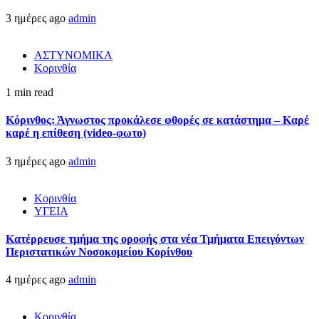
3 ημέρες ago
admin
ΑΣΤΥΝΟΜΙΚΑ
Κορινθία
1 min read
Κόρινθος: Άγνωστος προκάλεσε φθορές σε κατάστημα – Καρέ
καρέ η επίθεση (video-φωτο)
3 ημέρες ago
admin
Κορινθία
ΥΓΕΙΑ
Kατέρρευσε τμήμα της οροφής στα νέα Τμήματα Επειγόντων
Περιστατικών Νοσοκομείου Κορίνθου
4 ημέρες ago
admin
Κορινθία