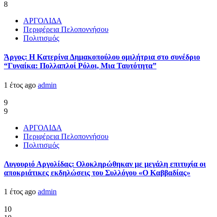
8
ΑΡΓΟΛΙΔΑ
Περιφέρεια Πελοποννήσου
Πολιτισμός
Άργος: Η Κατερίνα Δημακοπούλου ομιλήτρια στο συνέδριο
“Γυναίκα: Πολλαπλοί Ρόλοι, Μια Ταυτότητα”
1 έτος ago
admin
9
9
ΑΡΓΟΛΙΔΑ
Περιφέρεια Πελοποννήσου
Πολιτισμός
Λυγουριό Αργολίδας: Ολοκληρώθηκαν με μεγάλη επιτυχία οι
αποκριάτικες εκδηλώσεις του Συλλόγου «Ο Καββαδίας»
1 έτος ago
admin
10