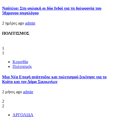
Ναύπλιο: Στη φυλακή οι δύο Ινδοί για τη δολοφονία του
58χρονου ψυχολόγου
2 ημέρες ago
admin
ΠΟΛΙΤΙΣΜΟΣ
1
1
Κορινθία
Πολιτισμός
Μια Νέα Εποχή ανάπτυξης και πολιτισμού ξεκίνησε για το
Κιάτο και τον Δήμο Σικυωνίων
2 μήνες ago
admin
2
2
ΑΡΓΟΛΙΔΑ