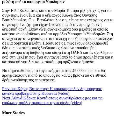
μελέτη απ’ το υπουργείο Υποδομών
Στην ΕΡΤ Καλαμάτας και στην Μαρία Τομαρά μίλησε χθες για το
συγκεκριμένο θέμα και ο δήμαρχος Καλαμάτας Θανάσης
Βασιλόπουλος. Ο κ. Βασιλόπουλος σημείωσε πως ενέργειες για το
συγκεκριμένο ζήτημα είχαν ξεκινήσει από την προηγούμενη
δημοτική αρχή. Είχαν γίνει συγκεκριμένα δυο μελέτες οι οποίες
ωστόσο απορρίφθηκαν από το αρμόδιο Υπουργείο Υποδομών. Στη
συνέχεια σε συνεργασία με τα στελέχη του Υπουργείου κατέληξαν
σε μια οριστική μελέτη. Πρόσθεσε δε, πως έχουν ολοκληρωθεί
ήδη οι προκαταρκτικές διαδικασίες ώστε να τοποθετηθεί
πεζοφάναρο στη διάβαση που οδηγεί στη ΟΑΕΔ και τις σχολές του
ενώ στη μελέτη που έχει συνταχθεί από το δήμο προβλέπεται και η
κατασκευή νησίδας και κατακόρυφη οριζόντια σήμανση.
Να σημειωθεί πως το έργο ανέρχεται στις 45.000 ευρώ και θα
πραγματοποιηθεί από το υπουργείο καθώς βρίσκεται σε εθνικό
δρόμο-ευθύνης της περιφέρειας.
Continue
Previous
Χάρης Βυτινιώτης: Η κακοκαιρία δεν δημιούργησε
κανένα πρόβλημα στην Κορινθία (video)
Reading
Next
Αθηνά Κόρκα: Κοντά στους συνανθρώπους μας και τις
ευάλωτες ομάδες ακόμα και την περίοδο (video)
More Stories