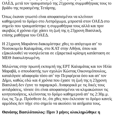
ΟΑΕΔ, μετά τον τραυματισμό της 21χρονης συμμαθήτριας τους το
βράδυ της περασμένης Τετάρτης.
Όπως έκαναν γνωστό είναι αποφασισμένοι να κλείνουν
καθημερινά το δρόμο στο Ασπρόχωμα, μπροστά στον ΟΑΕΔ στο
σημείο που τραυματίστηκε η συμμαθήτρια τους αλλά και πριν
ακριβώς 4 χρόνια είχε χάσει τη ζωή της η 23χρονη Βασιλική,
επίσης μαθήτρια του ΟΑΕΔ.
Η 21χρονη Μαριάννα διακομίστηκε χθες το απόγευμα απ’ το
Νοσοκομείο Καλαμάτας, στο ΚΑΤ στην Αθήνα, όπου και
εξακολουθεί να νοσηλεύεται σε εξαιρετικά κρίσιμη κατάσταση σε
ΜΕΘ διασωληνωμένη.
Μιλώντας στην πρωινή εκπομπή της ΕΡΤ Καλαμάτας και τον Ηλία
Μαραβά, ο σπουδαστής των σχολών Κώστας Οικονομόπουλος,
καταλόγισε αδιαφορία τόσο απ’ την Περιφέρεια όσο και απ’ τον
Δήμο, καθώς εδώ και 4 χρόνια που έχασε τη ζωή της η 23χρονη
Βασιλική δεν έγινε το παραμικρό. Αναφορικά με τις δικές τους
αντιδράσεις, τόνισε ότι είναι αποφασισμένοι να κλιμακώσουν τις
κινητοποιήσεις, κλείνοντας το δρόμο καθημερινά απ’ τις 2:30μ.μ.
έως τις 7μ.μ. Πρόσθεσε δε, ότι χθες που έκλεισαν το δρόμο κανείς
αρμόδιος δεν πήγε στο σημείο να ακούσει τα αιτήματα τους.
Θανάσης Βασιλόπουλος: Πριν 3 μήνες ολοκληρώθηκε η