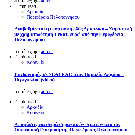
4 ημέρες ago
admin
1 min read
Αρκαδία
Περιφέρεια Πελοποννήσου
Αναβαθμίζεται η επαρχιακή οδός Αρκαδικό – Σαμπατική
με χρηματοδότηση 1 εκατ. ευρώ από την Περιφέρεια
Πελοποννήσου
5 ημέρες ago
admin
1 min read
Κορινθία
Βανδαλισμός σε SEATRAC στην Παραλία Λεχαίου –
Περιγιαλίου (video)
5 ημέρες ago
admin
1 min read
Αρκαδία
Κορινθία
Αποφάσεις για σειρά σημαντικών θεμάτων από την
Οικονομική Επιτροπή της Περιφέρειας Πελοποννήσου