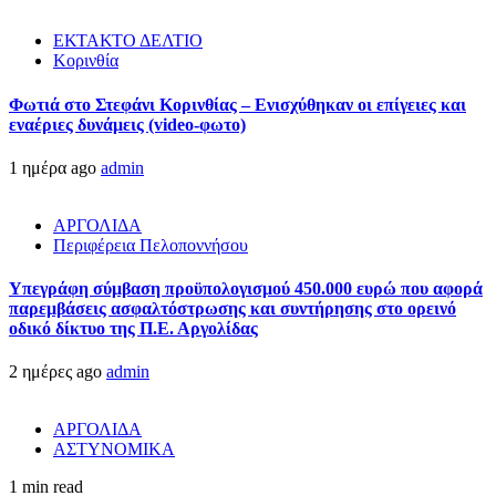
ΕΚΤΑΚΤΟ ΔΕΛΤΙΟ
Κορινθία
Φωτιά στο Στεφάνι Κορινθίας – Ενισχύθηκαν οι επίγειες και
εναέριες δυνάμεις (video-φωτο)
1 ημέρα ago
admin
ΑΡΓΟΛΙΔΑ
Περιφέρεια Πελοποννήσου
Υπεγράφη σύμβαση προϋπολογισμού 450.000 ευρώ που αφορά
παρεμβάσεις ασφαλτόστρωσης και συντήρησης στο ορεινό
οδικό δίκτυο της Π.Ε. Αργολίδας
2 ημέρες ago
admin
ΑΡΓΟΛΙΔΑ
ΑΣΤΥΝΟΜΙΚΑ
1 min read