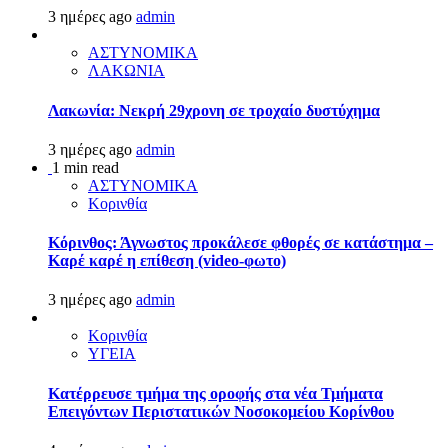
3 ημέρες ago
admin
ΑΣΤΥΝΟΜΙΚΑ
ΛΑΚΩΝΙΑ
Λακωνία: Νεκρή 29χρονη σε τροχαίο δυστύχημα
3 ημέρες ago
admin
1 min read
ΑΣΤΥΝΟΜΙΚΑ
Κορινθία
Κόρινθος: Άγνωστος προκάλεσε φθορές σε κατάστημα –
Καρέ καρέ η επίθεση (video-φωτο)
3 ημέρες ago
admin
Κορινθία
ΥΓΕΙΑ
Kατέρρευσε τμήμα της οροφής στα νέα Τμήματα
Επειγόντων Περιστατικών Νοσοκομείου Κορίνθου