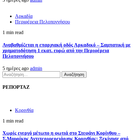
Αρκαδία
Περιφέρεια Πελοποννήσου
1 min read
Αναβαθμίζεται η επαρχιακή οδός Αρκαδικό – Σαμπατική με
χρηματοδότηση 1 εκατ. ευρώ από την Περιφέρεια
Πελοποννήσου
5 ημέρες ago
admin
Αναζήτηση
για:
ΡΕΠΟΡΤΑΖ
Κορινθία
1 min read
Χωρίς ενεργό μέτωπο η φωτιά στο Στεφάνι Κορίνθου –
Σ.Μουρίκης Αντιπεριφερειάρχης Κορινθίας: Ξεκίνησε από