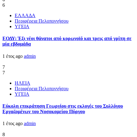
6
ΕΛΛΑΔΑ
Περιφέρεια Πελοποννήσου
ΥΓΕΙΑ
ΕΟΔΥ: Έξι νέοι θάνατοι από κορωνοϊό και τρεις από γρίπη σε
μία εβδομάδα
1 έτος ago
admin
7
7
ΗΛΕΙΑ
Περιφέρεια Πελοποννήσου
ΥΓΕΙΑ
Εύκολη επικράτηση Γεωργίου στις εκλογές του Συλλόγου
Εργαζομένων του Νοσοκομείου Πύργου
1 έτος ago
admin
8