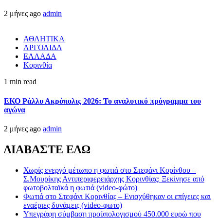
2 μήνες ago
admin
ΑΘΛΗΤΙΚΑ
ΑΡΓΟΛΙΔΑ
ΕΛΛΑΔΑ
Κορινθία
1 min read
ΕΚΟ Ράλλυ Ακρόπολις 2026: Το αναλυτικό πρόγραμμα του
αγώνα
2 μήνες ago
admin
ΔΙΑΒΑΣΤΕ ΕΔΩ
Χωρίς ενεργό μέτωπο η φωτιά στο Στεφάνι Κορίνθου –
Σ.Μουρίκης Αντιπεριφερειάρχης Κορινθίας: Ξεκίνησε από
φωτοβολταϊκά η φωτιά (video-φώτο)
Φωτιά στο Στεφάνι Κορινθίας – Ενισχύθηκαν οι επίγειες και
εναέριες δυνάμεις (video-φωτο)
Υπεγράφη σύμβαση προϋπολογισμού 450.000 ευρώ που