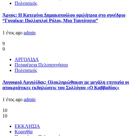
Πολιτισμός
Άργος: Η Κατερίνα Δημακοπούλου ομιλήτρια στο συνέδριο
“Γυναίκα: Πολλαπλοί Ρόλοι, Μια Ταυτότητα”
1 έτος ago
admin
9
9
ΑΡΓΟΛΙΔΑ
Περιφέρεια Πελοποννήσου
Πολιτισμός
Λυγουριό Αργολίδας: Ολοκληρώθηκαν με μεγάλη επιτυχία οι
αποκριάτικες εκδηλώσεις του Συλλόγου «Ο Καββαδίας»
1 έτος ago
admin
10
10
ΕΚΚΛΗΣΙΑ
Κορινθία