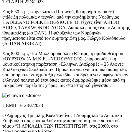
ΤΕΤΑΡΤΗ 22/3/2023
Στις 6.30 μ.μ., στην πλατεία Πετρινού, θα πραγματοποιηθεί
επίδειξη πολεμικών τεχνών, από την ακαδημία της Νορβηγίας
HADELAND FOLKEHOGSKOLE. Οι τέχνες είναι AKIDO,
AIIDO, TAEKWONDO, YOGA. Δάσκαλος τους είναι ο Δημήτρης
Φαρμακίδης (4o DAN). Η φιλοξενία των Νορβηγών
πραγματοποιείται από τον συμπατριώτη μας, Γιώργο Κολιόπουλο
(7ο DAN AIKIKAI).
Στις 8.00 μ.μ., στο Μαλλιαροπούλειο Θέατρο, η ομάδα θεάτρου
«ΘΥΡΣΟΣ» (Α.Μ.Κ.Ε. «ΝΕΟΣ ΘΥΡΣΟΣ») παρουσιάζει τη
μουσικοθεατρική παράσταση «Ελλήνων Διαδρομές – 25 Αιώνες
Καλλιτεχνικά Σκαλοπάτια». Πρόκειται για ένα ιστορικό παραμύθι,
που, ισορροπώντας μεταξύ μελωδίας και δρώμενων, αφηγείται τον
ελληνικό πολιτισμό έτσι όπως αυτός διαμορφώθηκε μέσα από τη
μακραίωνη πορεία της χώρας μας στο ιστορικό γίγνεσθαι.
ΠΕΜΠΤΗ 23/3/2023
Ο Δήμαρχος Τρίπολης Κωνσταντίνος Τζιούμης και το Δημοτικό
Συμβούλιο σας προσκαλούν στην παρουσίαση του επετειακού
τόμου “Η ΑΡΚΑΔΙΑ ΤΩΝ ΠΕΡΙΗΓΗΤΩΝ”, στις 20:00, στο
Μαλλιαροπούλειο Θέατρο.