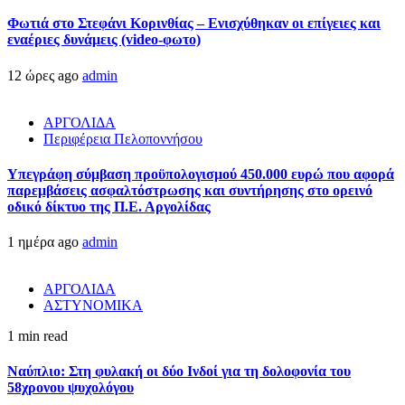
Φωτιά στο Στεφάνι Κορινθίας – Ενισχύθηκαν οι επίγειες και
εναέριες δυνάμεις (video-φωτο)
12 ώρες ago
admin
ΑΡΓΟΛΙΔΑ
Περιφέρεια Πελοποννήσου
Υπεγράφη σύμβαση προϋπολογισμού 450.000 ευρώ που αφορά
παρεμβάσεις ασφαλτόστρωσης και συντήρησης στο ορεινό
οδικό δίκτυο της Π.Ε. Αργολίδας
1 ημέρα ago
admin
ΑΡΓΟΛΙΔΑ
ΑΣΤΥΝΟΜΙΚΑ
1 min read
Ναύπλιο: Στη φυλακή οι δύο Ινδοί για τη δολοφονία του
58χρονου ψυχολόγου