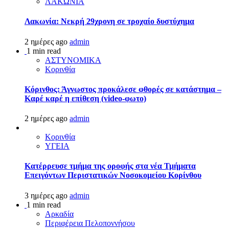
ΛΑΚΩΝΙΑ
Λακωνία: Νεκρή 29χρονη σε τροχαίο δυστύχημα
2 ημέρες ago
admin
1 min read
ΑΣΤΥΝΟΜΙΚΑ
Κορινθία
Κόρινθος: Άγνωστος προκάλεσε φθορές σε κατάστημα –
Καρέ καρέ η επίθεση (video-φωτο)
2 ημέρες ago
admin
Κορινθία
ΥΓΕΙΑ
Kατέρρευσε τμήμα της οροφής στα νέα Τμήματα
Επειγόντων Περιστατικών Νοσοκομείου Κορίνθου
3 ημέρες ago
admin
1 min read
Αρκαδία
Περιφέρεια Πελοποννήσου