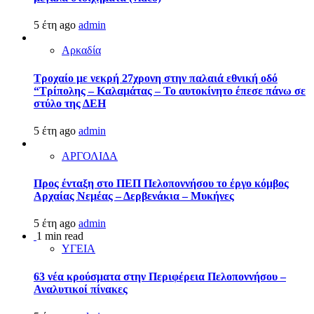
5 έτη ago
admin
Αρκαδία
Τροχαίο με νεκρή 27χρονη στην παλαιά εθνική οδό
“Τρίπολης – Καλαμάτας – Το αυτοκίνητο έπεσε πάνω σε
στύλο της ΔΕΗ
5 έτη ago
admin
ΑΡΓΟΛΙΔΑ
Προς ένταξη στο ΠΕΠ Πελοποννήσου το έργο κόμβος
Αρχαίας Νεμέας – Δερβενάκια – Μυκήνες
5 έτη ago
admin
1 min read
ΥΓΕΙΑ
63 νέα κρούσματα στην Περιφέρεια Πελοποννήσου –
Αναλυτικοί πίνακες