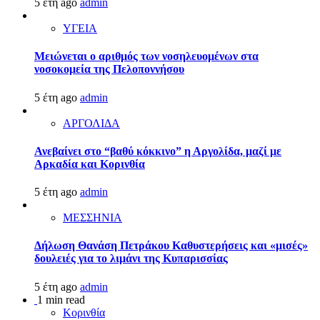
5 έτη ago
admin
ΥΓΕΙΑ
Μειώνεται ο αριθμός των νοσηλευομένων στα
νοσοκομεία της Πελοποννήσου
5 έτη ago
admin
ΑΡΓΟΛΙΔΑ
Ανεβαίνει στο “βαθύ κόκκινο” η Αργολίδα, μαζί με
Αρκαδία και Κορινθία
5 έτη ago
admin
ΜΕΣΣΗΝΙΑ
Δήλωση Θανάση Πετράκου Καθυστερήσεις και «μισές»
δουλειές για το λιμάνι της Κυπαρισσίας
5 έτη ago
admin
1 min read
Κορινθία