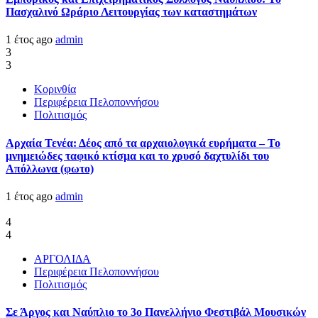
Πασχαλινό Ωράριο Λειτουργίας των καταστημάτων
1 έτος ago
admin
3
3
Κορινθία
Περιφέρεια Πελοποννήσου
Πολιτισμός
Αρχαία Τενέα: Δέος από τα αρχαιολογικά ευρήματα – Το
μνημειώδες ταφικό κτίσμα και το χρυσό δαχτυλίδι του
Απόλλωνα (φωτο)
1 έτος ago
admin
4
4
ΑΡΓΟΛΙΔΑ
Περιφέρεια Πελοποννήσου
Πολιτισμός
Σε Άργος και Ναύπλιο το 3ο Πανελλήνιο Φεστιβάλ Μουσικών