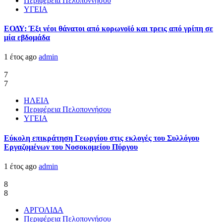
Περιφέρεια Πελοποννήσου
ΥΓΕΙΑ
ΕΟΔΥ: Έξι νέοι θάνατοι από κορωνοϊό και τρεις από γρίπη σε
μία εβδομάδα
1 έτος ago
admin
7
7
ΗΛΕΙΑ
Περιφέρεια Πελοποννήσου
ΥΓΕΙΑ
Εύκολη επικράτηση Γεωργίου στις εκλογές του Συλλόγου
Εργαζομένων του Νοσοκομείου Πύργου
1 έτος ago
admin
8
8
ΑΡΓΟΛΙΔΑ
Περιφέρεια Πελοποννήσου