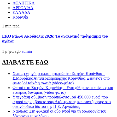
ΑΘΛΗΤΙΚΑ
ΑΡΓΟΛΙΔΑ
ΕΛΛΑΔΑ
Κορινθία
1 min read
ΕΚΟ Ράλλυ Ακρόπολις 2026: Το αναλυτικό πρόγραμμα του
αγώνα
1 μήνα ago
admin
ΔΙΑΒΑΣΤΕ ΕΔΩ
Χωρίς ενεργό μέτωπο η φωτιά στο Στεφάνι Κορίνθου –
Σ.Μουρίκης Αντιπεριφερειάρχης Κορινθίας: Ξεκίνησε από
φωτοβολταϊκά η φωτιά (video-φώτο)
Φωτιά στο Στεφάνι Κορινθίας – Ενισχύθηκαν οι επίγειες και
εναέριες δυνάμεις (video-φωτο)
Υπεγράφη σύμβαση προϋπολογισμού 450.000 ευρώ που
αφορά παρεμβάσεις ασφαλτόστρωσης και συντήρησης στο
ορεινό οδικό δίκτυο της Π.Ε. Αργολίδας
Ναύπλιο: Στη φυλακή οι δύο Ινδοί για τη δολοφονία του
58χρονου ψυχολόγου