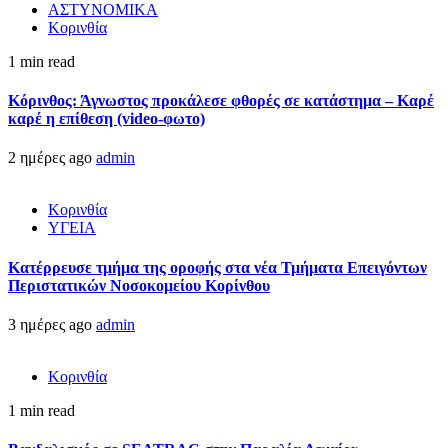
ΑΣΤΥΝΟΜΙΚΑ
Κορινθία
1 min read
Κόρινθος: Άγνωστος προκάλεσε φθορές σε κατάστημα – Καρέ
καρέ η επίθεση (video-φωτο)
2 ημέρες ago
admin
Κορινθία
ΥΓΕΙΑ
Kατέρρευσε τμήμα της οροφής στα νέα Τμήματα Επειγόντων
Περιστατικών Νοσοκομείου Κορίνθου
3 ημέρες ago
admin
Κορινθία
1 min read