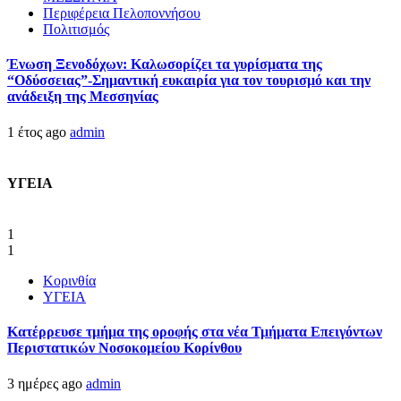
Περιφέρεια Πελοποννήσου
Πολιτισμός
Ένωση Ξενοδόχων: Καλωσορίζει τα γυρίσματα της
“Οδύσσειας”-Σημαντική ευκαιρία για τον τουρισμό και την
ανάδειξη της Μεσσηνίας
1 έτος ago
admin
ΥΓΕΙΑ
1
1
Κορινθία
ΥΓΕΙΑ
Kατέρρευσε τμήμα της οροφής στα νέα Τμήματα Επειγόντων
Περιστατικών Νοσοκομείου Κορίνθου
3 ημέρες ago
admin