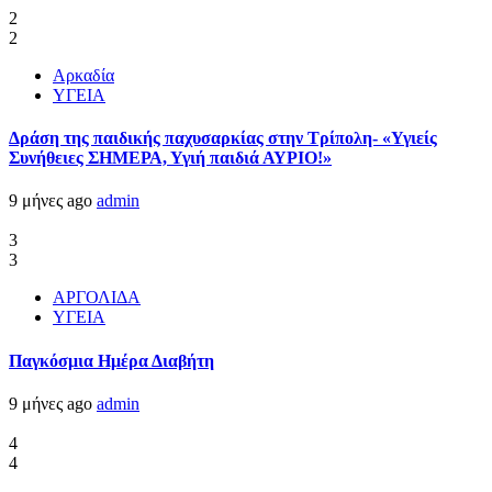
2
2
Αρκαδία
ΥΓΕΙΑ
Δράση της παιδικής παχυσαρκίας στην Τρίπολη- «Υγιείς
Συνήθειες ΣΗΜΕΡΑ, Υγιή παιδιά ΑΥΡΙΟ!»
9 μήνες ago
admin
3
3
ΑΡΓΟΛΙΔΑ
ΥΓΕΙΑ
Παγκόσμια Ημέρα Διαβήτη
9 μήνες ago
admin
4
4