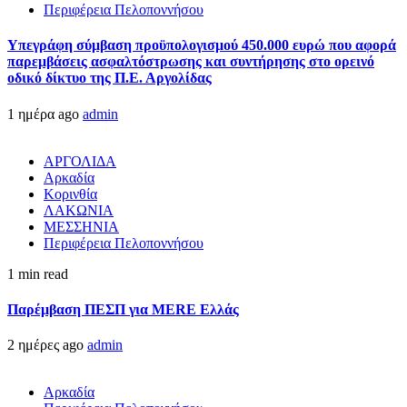
Περιφέρεια Πελοποννήσου
Υπεγράφη σύμβαση προϋπολογισμού 450.000 ευρώ που αφορά
παρεμβάσεις ασφαλτόστρωσης και συντήρησης στο ορεινό
οδικό δίκτυο της Π.Ε. Αργολίδας
1 ημέρα ago
admin
ΑΡΓΟΛΙΔΑ
Αρκαδία
Κορινθία
ΛΑΚΩΝΙΑ
ΜΕΣΣΗΝΙΑ
Περιφέρεια Πελοποννήσου
1 min read
Παρέμβαση ΠΕΣΠ για MERE Ελλάς
2 ημέρες ago
admin
Αρκαδία