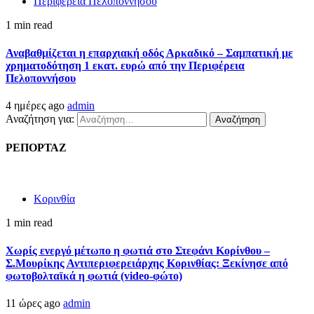
Περιφέρεια Πελοποννήσου
1 min read
Αναβαθμίζεται η επαρχιακή οδός Αρκαδικό – Σαμπατική με
χρηματοδότηση 1 εκατ. ευρώ από την Περιφέρεια
Πελοποννήσου
4 ημέρες ago
admin
Αναζήτηση για:
ΡΕΠΟΡΤΑΖ
Κορινθία
1 min read
Χωρίς ενεργό μέτωπο η φωτιά στο Στεφάνι Κορίνθου –
Σ.Μουρίκης Αντιπεριφερειάρχης Κορινθίας: Ξεκίνησε από
φωτοβολταϊκά η φωτιά (video-φώτο)
11 ώρες ago
admin