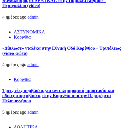
Βανδαλισμός σε SEATRAC στην Παραλία Λεχαίου –
Περιγιαλίου (video)
4 ημέρες ago
admin
ΑΣΤΥΝΟΜΙΚΑ
Κορινθία
«Δίπλωσε» νταλίκα στην Εθνική Oδό Κορίνθου – Τριπόλεως
(video-φώτο)
4 ημέρες ago
admin
Κορινθία
Τρεις νέες συμβάσεις για αντιπλημμυρική προστασία και
οδικές παρεμβάσεις στην Κορινθία από την Περιφέρεια
Πελοποννήσου
5 ημέρες ago
admin
ΑΘΛΗΤΙΚΑ