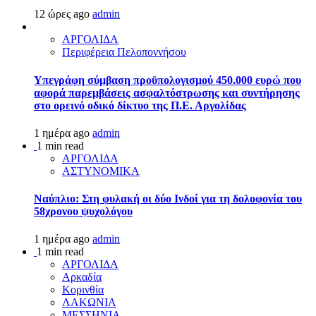
12 ώρες ago
admin
ΑΡΓΟΛΙΔΑ
Περιφέρεια Πελοποννήσου
Υπεγράφη σύμβαση προϋπολογισμού 450.000 ευρώ που
αφορά παρεμβάσεις ασφαλτόστρωσης και συντήρησης
στο ορεινό οδικό δίκτυο της Π.Ε. Αργολίδας
1 ημέρα ago
admin
1 min read
ΑΡΓΟΛΙΔΑ
ΑΣΤΥΝΟΜΙΚΑ
Ναύπλιο: Στη φυλακή οι δύο Ινδοί για τη δολοφονία του
58χρονου ψυχολόγου
1 ημέρα ago
admin
1 min read
ΑΡΓΟΛΙΔΑ
Αρκαδία
Κορινθία
ΛΑΚΩΝΙΑ
ΜΕΣΣΗΝΙΑ