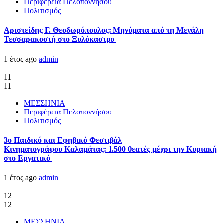
Περιφέρεια Πελοποννήσου
Πολιτισμός
Αριστείδης Γ. Θεοδωρόπουλος: Μηνύματα από τη Μεγάλη
Τεσσαρακοστή στο Ξυλόκαστρο
1 έτος ago
admin
11
11
ΜΕΣΣΗΝΙΑ
Περιφέρεια Πελοποννήσου
Πολιτισμός
3ο Παιδικό και Εφηβικό Φεστιβάλ
Κινηματογράφου Καλαμάτας: 1.500 θεατές μέχρι την Κυριακή
στο Εργατικό
1 έτος ago
admin
12
12
ΜΕΣΣΗΝΙΑ