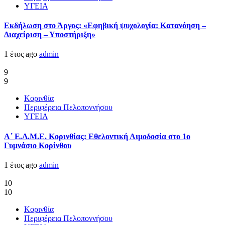
ΥΓΕΙΑ
Εκδήλωση στο Άργος: «Εφηβική ψυχολογία: Κατανόηση –
Διαχείριση – Υποστήριξη»
1 έτος ago
admin
9
9
Κορινθία
Περιφέρεια Πελοποννήσου
ΥΓΕΙΑ
Α΄ Ε.Λ.Μ.Ε. Κορινθίας: Εθελοντική Αιμοδοσία στο 1ο
Γυμνάσιο Κορίνθου
1 έτος ago
admin
10
10
Κορινθία
Περιφέρεια Πελοποννήσου