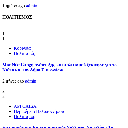
1 ημέρα ago
admin
ΠΟΛΙΤΙΣΜΟΣ
1
1
Κορινθία
Πολιτισμός
Μια Νέα Εποχή ανάπτυξης και πολιτισμού ξεκίνησε για το
Κιάτο και τον Δήμο Σικυωνίων
2 μήνες ago
admin
2
2
ΑΡΓΟΛΙΔΑ
Περιφέρεια Πελοποννήσου
Πολιτισμός
Εμπορικός και Επιχειρηματικός Σύλλογος Ναυπλίου: Το