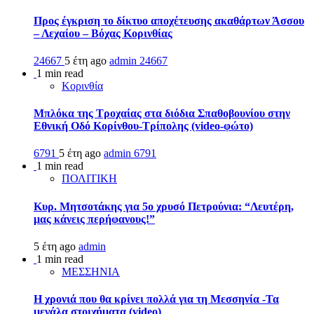
Προς έγκριση το δίκτυο αποχέτευσης ακαθάρτων Άσσου
– Λεχαίου – Βόχας Κορινθίας
24667
5 έτη ago
admin
24667
1 min read
Κορινθία
Μπλόκα της Τροχαίας στα διόδια Σπαθοβουνίου στην
Εθνική Οδό Κορίνθου-Τρίπολης (video-φώτο)
6791
5 έτη ago
admin
6791
1 min read
ΠΟΛΙΤΙΚΗ
Κυρ. Μητσοτάκης για 5ο χρυσό Πετρούνια: “Λευτέρη,
μας κάνεις περήφανους!”
5 έτη ago
admin
1 min read
ΜΕΣΣΗΝΙΑ
Η χρονιά που θα κρίνει πολλά για τη Μεσσηνία -Τα
μεγάλα στοιχήματα (video)