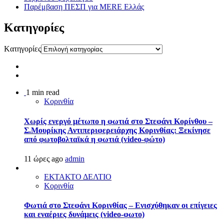
Παρέμβαση ΠΕΣΠ για MERE Ελλάς
Kατηγορίες
Kατηγορίες
1 min read
Κορινθία
Χωρίς ενεργό μέτωπο η φωτιά στο Στεφάνι Κορίνθου –
Σ.Μουρίκης Αντιπεριφερειάρχης Κορινθίας: Ξεκίνησε
από φωτοβολταϊκά η φωτιά (video-φώτο)
11 ώρες ago
admin
ΕΚΤΑΚΤΟ ΔΕΛΤΙΟ
Κορινθία
Φωτιά στο Στεφάνι Κορινθίας – Ενισχύθηκαν οι επίγειες
και εναέριες δυνάμεις (video-φωτο)