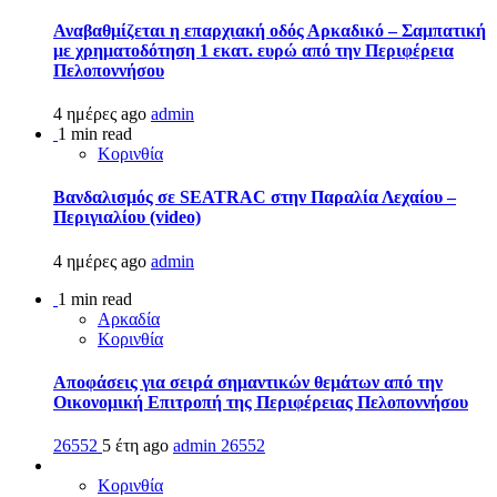
Αναβαθμίζεται η επαρχιακή οδός Αρκαδικό – Σαμπατική
με χρηματοδότηση 1 εκατ. ευρώ από την Περιφέρεια
Πελοποννήσου
4 ημέρες ago
admin
1 min read
Κορινθία
Βανδαλισμός σε SEATRAC στην Παραλία Λεχαίου –
Περιγιαλίου (video)
4 ημέρες ago
admin
1 min read
Αρκαδία
Κορινθία
Αποφάσεις για σειρά σημαντικών θεμάτων από την
Οικονομική Επιτροπή της Περιφέρειας Πελοποννήσου
26552
5 έτη ago
admin
26552
Κορινθία