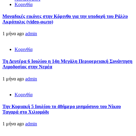
Κορινθία
Μοναδικές εικόνες στην Κόρινθο για την υποδοχή του Ράλλυ
Ακρόπολις (video-φωτο)
1 μήνα ago
admin
Κορινθία
Τη Δευτέρα 6 Ιουλίου η 14η Μεγάλη Περιφερειακή Συνάντηση
Αιμοδοσίας στην Νεμέα
1 μήνα ago
admin
Κορινθία
Την Κυριακή 5 Ιουλίου το 40ήμερο μνημόσυνο του Νίκου
Ταγαρά στο Χιλιομόδι
1 μήνα ago
admin