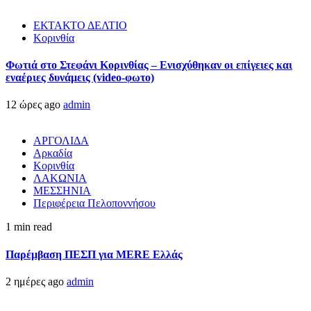
ΕΚΤΑΚΤΟ ΔΕΛΤΙΟ
Κορινθία
Φωτιά στο Στεφάνι Κορινθίας – Ενισχύθηκαν οι επίγειες και
εναέριες δυνάμεις (video-φωτο)
12 ώρες ago
admin
ΑΡΓΟΛΙΔΑ
Αρκαδία
Κορινθία
ΛΑΚΩΝΙΑ
ΜΕΣΣΗΝΙΑ
Περιφέρεια Πελοποννήσου
1 min read
Παρέμβαση ΠΕΣΠ για MERE Ελλάς
2 ημέρες ago
admin