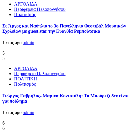
ΑΡΓΟΛΙΔΑ
Περιφέρεια Πελοποννήσου
Πολιτισμός
Σε Άργος και Ναύπλιο το 3ο Πανελλήνιο Φεστιβάλ Μουσικών
Σχολείων με guest star την Ευανθία Ρεμπούτσικα
1 έτος ago
admin
5
5
ΑΡΓΟΛΙΔΑ
Περιφέρεια Πελοποννήσου
ΠΟΛΙΤΙΚΗ
Πολιτισμός
Γιώργος Γαβρήλος- Μαρίνα Κοντοτόλη: Το Μπούρτζι δεν είναι
για πούλημα
1 έτος ago
admin
6
6