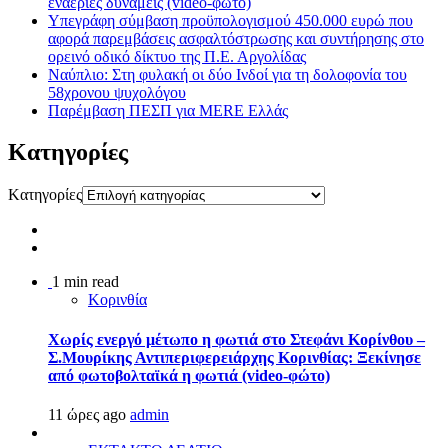
εναέριες δυνάμεις (video-φωτο)
Υπεγράφη σύμβαση προϋπολογισμού 450.000 ευρώ που
αφορά παρεμβάσεις ασφαλτόστρωσης και συντήρησης στο
ορεινό οδικό δίκτυο της Π.Ε. Αργολίδας
Ναύπλιο: Στη φυλακή οι δύο Ινδοί για τη δολοφονία του
58χρονου ψυχολόγου
Παρέμβαση ΠΕΣΠ για MERE Ελλάς
Kατηγορίες
Kατηγορίες
1 min read
Κορινθία
Χωρίς ενεργό μέτωπο η φωτιά στο Στεφάνι Κορίνθου –
Σ.Μουρίκης Αντιπεριφερειάρχης Κορινθίας: Ξεκίνησε
από φωτοβολταϊκά η φωτιά (video-φώτο)
11 ώρες ago
admin