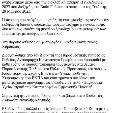
αναδείχτηκαν μέσα απο την διακλαδική άσκηση ΠΥΡΑΝΘΟΣ
2023 που διεξήχθη στο Βαθύ Γυθείου το απόγευμα της Τετάρτης.
29 Μαρτίου 2023.
Η άσκηση που στέφθηκε με απόλυτη επιτυχία είχε ως σενάριο την
εκδήλωση δασικής πυρκαγιάς, τροχαίο ατύχημα με εγκλωβισμό
δύο ατόμων, εκκένωση μεγάλου ξενοδοχείου και μεταφορά των
τραυματιών με σκάφος του λιμενικού.
Την παρακολούθησε ο υφυπουργός Εθνικής Άμυνας Νίκος
Χαρδαλιάς.
Διοργανώθηκε απο τον Διοικητή της Πυροσβεστικής Υπηρεσίας
Γυθείου, Αντιπύραρχο Κωνσταντίνο Γραφάκο που προσπαθεί με
κάθε τρόπο να ευαισθητοποιήσει τους πολίτες στα θέματα
Πυροσβεστικής Παιδείας και Πολιτικής Προστασίας και απο τον
Κοσμήτορα της Σχολής Επιστημών Υγείας, Καθηγητή
Χειρουργικής του ΕΚΠΑ και επιστημονικά υπεύθυνο του
μεταπτυχιακού προγράμματος σπουδών με τίτλο «Παγκόσμια
Υγεία-Ιατρική των Καταστροφών» Εμμανουήλ Πικουλή.
Σημαντική ήταν η προσπάθεια που κατέβαλλε και ο βουλευτής
Λακωνίας Νεοκλής Κρητικός.
Ελαβαν μέρος πολλοί φορείς όπως το Πυροσβεστικό Σώμα με τις