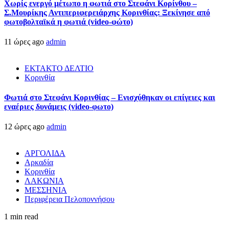
Χωρίς ενεργό μέτωπο η φωτιά στο Στεφάνι Κορίνθου –
Σ.Μουρίκης Αντιπεριφερειάρχης Κορινθίας: Ξεκίνησε από
φωτοβολταϊκά η φωτιά (video-φώτο)
11 ώρες ago
admin
ΕΚΤΑΚΤΟ ΔΕΛΤΙΟ
Κορινθία
Φωτιά στο Στεφάνι Κορινθίας – Ενισχύθηκαν οι επίγειες και
εναέριες δυνάμεις (video-φωτο)
12 ώρες ago
admin
ΑΡΓΟΛΙΔΑ
Αρκαδία
Κορινθία
ΛΑΚΩΝΙΑ
ΜΕΣΣΗΝΙΑ
Περιφέρεια Πελοποννήσου
1 min read