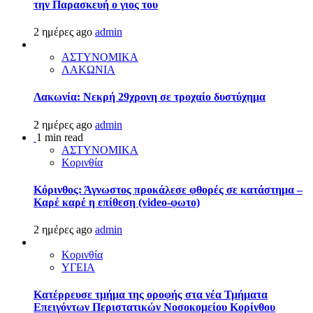
την Παρασκευή ο γιος του
2 ημέρες ago
admin
ΑΣΤΥΝΟΜΙΚΑ
ΛΑΚΩΝΙΑ
Λακωνία: Νεκρή 29χρονη σε τροχαίο δυστύχημα
2 ημέρες ago
admin
1 min read
ΑΣΤΥΝΟΜΙΚΑ
Κορινθία
Κόρινθος: Άγνωστος προκάλεσε φθορές σε κατάστημα –
Καρέ καρέ η επίθεση (video-φωτο)
2 ημέρες ago
admin
Κορινθία
ΥΓΕΙΑ
Kατέρρευσε τμήμα της οροφής στα νέα Τμήματα
Επειγόντων Περιστατικών Νοσοκομείου Κορίνθου