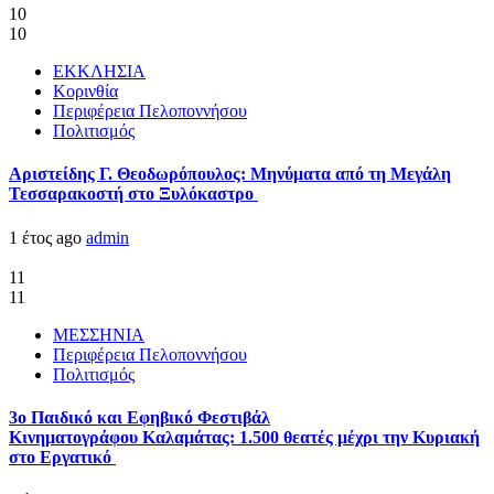
10
10
ΕΚΚΛΗΣΙΑ
Κορινθία
Περιφέρεια Πελοποννήσου
Πολιτισμός
Αριστείδης Γ. Θεοδωρόπουλος: Μηνύματα από τη Μεγάλη
Τεσσαρακοστή στο Ξυλόκαστρο
1 έτος ago
admin
11
11
ΜΕΣΣΗΝΙΑ
Περιφέρεια Πελοποννήσου
Πολιτισμός
3ο Παιδικό και Εφηβικό Φεστιβάλ
Κινηματογράφου Καλαμάτας: 1.500 θεατές μέχρι την Κυριακή
στο Εργατικό