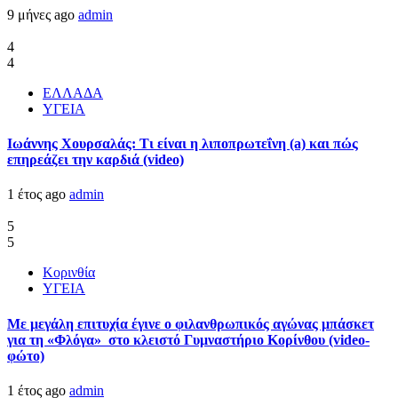
9 μήνες ago
admin
4
4
ΕΛΛΑΔΑ
ΥΓΕΙΑ
Ιωάννης Χουρσαλάς: Τι είναι η λιποπρωτεΐνη (a) και πώς
επηρεάζει την καρδιά (video)
1 έτος ago
admin
5
5
Κορινθία
ΥΓΕΙΑ
Με μεγάλη επιτυχία έγινε ο φιλανθρωπικός αγώνας μπάσκετ
για τη «Φλόγα» στο κλειστό Γυμναστήριο Κορίνθου (video-
φώτο)
1 έτος ago
admin