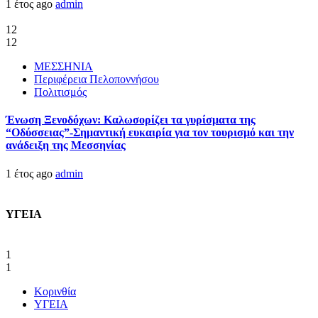
1 έτος ago
admin
12
12
ΜΕΣΣΗΝΙΑ
Περιφέρεια Πελοποννήσου
Πολιτισμός
Ένωση Ξενοδόχων: Καλωσορίζει τα γυρίσματα της
“Οδύσσειας”-Σημαντική ευκαιρία για τον τουρισμό και την
ανάδειξη της Μεσσηνίας
1 έτος ago
admin
ΥΓΕΙΑ
1
1
Κορινθία
ΥΓΕΙΑ