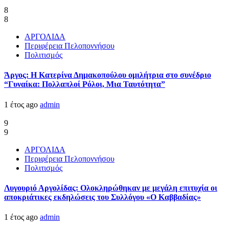
8
8
ΑΡΓΟΛΙΔΑ
Περιφέρεια Πελοποννήσου
Πολιτισμός
Άργος: Η Κατερίνα Δημακοπούλου ομιλήτρια στο συνέδριο
“Γυναίκα: Πολλαπλοί Ρόλοι, Μια Ταυτότητα”
1 έτος ago
admin
9
9
ΑΡΓΟΛΙΔΑ
Περιφέρεια Πελοποννήσου
Πολιτισμός
Λυγουριό Αργολίδας: Ολοκληρώθηκαν με μεγάλη επιτυχία οι
αποκριάτικες εκδηλώσεις του Συλλόγου «Ο Καββαδίας»
1 έτος ago
admin