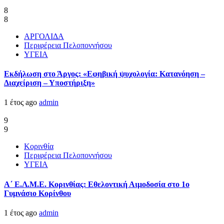
8
8
ΑΡΓΟΛΙΔΑ
Περιφέρεια Πελοποννήσου
ΥΓΕΙΑ
Εκδήλωση στο Άργος: «Εφηβική ψυχολογία: Κατανόηση –
Διαχείριση – Υποστήριξη»
1 έτος ago
admin
9
9
Κορινθία
Περιφέρεια Πελοποννήσου
ΥΓΕΙΑ
Α΄ Ε.Λ.Μ.Ε. Κορινθίας: Εθελοντική Αιμοδοσία στο 1ο
Γυμνάσιο Κορίνθου
1 έτος ago
admin