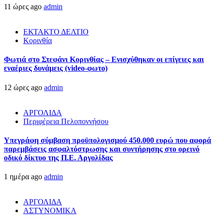
11 ώρες ago
admin
ΕΚΤΑΚΤΟ ΔΕΛΤΙΟ
Κορινθία
Φωτιά στο Στεφάνι Κορινθίας – Ενισχύθηκαν οι επίγειες και
εναέριες δυνάμεις (video-φωτο)
12 ώρες ago
admin
ΑΡΓΟΛΙΔΑ
Περιφέρεια Πελοποννήσου
Υπεγράφη σύμβαση προϋπολογισμού 450.000 ευρώ που αφορά
παρεμβάσεις ασφαλτόστρωσης και συντήρησης στο ορεινό
οδικό δίκτυο της Π.Ε. Αργολίδας
1 ημέρα ago
admin
ΑΡΓΟΛΙΔΑ
ΑΣΤΥΝΟΜΙΚΑ