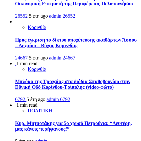
Οικονομική Επιτροπή της Περιφέρειας Πελοποννήσου
26552
5 έτη ago
admin
26552
Κορινθία
Προς έγκριση το δίκτυο αποχέτευσης ακαθάρτων Άσσου
– Λεχαίου – Βόχας Κορινθίας
24667
5 έτη ago
admin
24667
1 min read
Κορινθία
Μπλόκα της Τροχαίας στα διόδια Σπαθοβουνίου στην
Εθνική Οδό Κορίνθου-Τρίπολης (video-φώτο)
6792
5 έτη ago
admin
6792
1 min read
ΠΟΛΙΤΙΚΗ
Κυρ. Μητσοτάκης για 5ο χρυσό Πετρούνια: “Λευτέρη,
μας κάνεις περήφανους!”