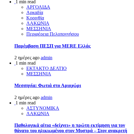
1 min read
ΑΡΓΟΛΙΔΑ
Αρκαδία
Κορινθία
ΛΑΚΩΝΙΑ
ΜΕΣΣΗΝΙΑ
Περιφέρεια Πελοποννήσου
Παρέμβαση ΠΕΣΠ για MERE Ελλάς
2 ημέρες ago
admin
1 min read
ΕΚΤΑΚΤΟ ΔΕΛΤΙΟ
ΜΕΣΣΗΝΙΑ
Μεσσηνία: Φωτιά στο Αριοχώρι
2 ημέρες ago
admin
1 min read
ΑΣΤΥΝΟΜΙΚΑ
ΛΑΚΩΝΙΑ
Παθολογικά αίτια «δείχνει» η πρώτη εκτίμηση για τον
θάνατο του ηλικιωμένου στον Μυστρά – Στον ανακριτή