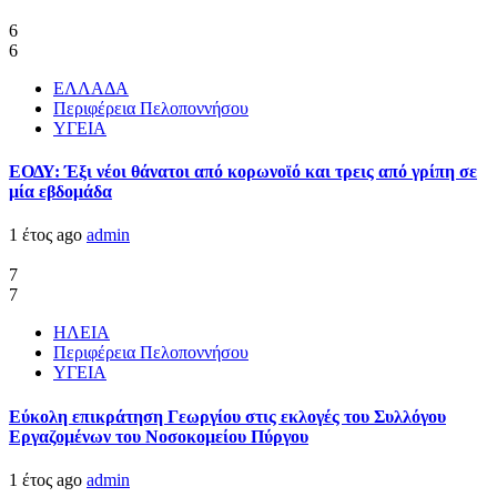
6
6
ΕΛΛΑΔΑ
Περιφέρεια Πελοποννήσου
ΥΓΕΙΑ
ΕΟΔΥ: Έξι νέοι θάνατοι από κορωνοϊό και τρεις από γρίπη σε
μία εβδομάδα
1 έτος ago
admin
7
7
ΗΛΕΙΑ
Περιφέρεια Πελοποννήσου
ΥΓΕΙΑ
Εύκολη επικράτηση Γεωργίου στις εκλογές του Συλλόγου
Εργαζομένων του Νοσοκομείου Πύργου
1 έτος ago
admin