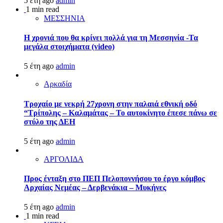
5 έτη ago
admin
1 min read
ΜΕΣΣΗΝΙΑ
Η χρονιά που θα κρίνει πολλά για τη Μεσσηνία -Τα
μεγάλα στοιχήματα (video)
5 έτη ago
admin
Αρκαδία
Τροχαίο με νεκρή 27χρονη στην παλαιά εθνική οδό
“Τρίπολης – Καλαμάτας – Το αυτοκίνητο έπεσε πάνω σε
στύλο της ΔΕΗ
5 έτη ago
admin
ΑΡΓΟΛΙΔΑ
Προς ένταξη στο ΠΕΠ Πελοποννήσου το έργο κόμβος
Αρχαίας Νεμέας – Δερβενάκια – Μυκήνες
5 έτη ago
admin
1 min read