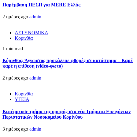
Παρέμβαση ΠΕΣΠ για MERE Ελλάς
2 ημέρες ago
admin
ΑΣΤΥΝΟΜΙΚΑ
Κορινθία
1 min read
Κόρινθος: Άγνωστος προκάλεσε φθορές σε κατάστημα – Καρέ
καρέ η επίθεση (video-φωτο)
2 ημέρες ago
admin
Κορινθία
ΥΓΕΙΑ
Kατέρρευσε τμήμα της οροφής στα νέα Τμήματα Επειγόντων
Περιστατικών Νοσοκομείου Κορίνθου
3 ημέρες ago
admin