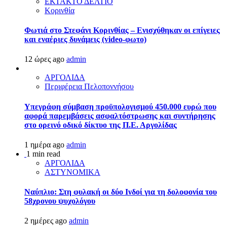
ΕΚΤΑΚΤΟ ΔΕΛΤΙΟ
Κορινθία
Φωτιά στο Στεφάνι Κορινθίας – Ενισχύθηκαν οι επίγειες
και εναέριες δυνάμεις (video-φωτο)
12 ώρες ago
admin
ΑΡΓΟΛΙΔΑ
Περιφέρεια Πελοποννήσου
Υπεγράφη σύμβαση προϋπολογισμού 450.000 ευρώ που
αφορά παρεμβάσεις ασφαλτόστρωσης και συντήρησης
στο ορεινό οδικό δίκτυο της Π.Ε. Αργολίδας
1 ημέρα ago
admin
1 min read
ΑΡΓΟΛΙΔΑ
ΑΣΤΥΝΟΜΙΚΑ
Ναύπλιο: Στη φυλακή οι δύο Ινδοί για τη δολοφονία του
58χρονου ψυχολόγου
2 ημέρες ago
admin