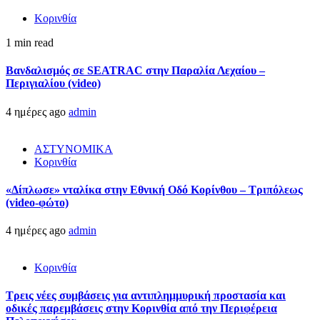
Κορινθία
1 min read
Βανδαλισμός σε SEATRAC στην Παραλία Λεχαίου –
Περιγιαλίου (video)
4 ημέρες ago
admin
ΑΣΤΥΝΟΜΙΚΑ
Κορινθία
«Δίπλωσε» νταλίκα στην Εθνική Oδό Κορίνθου – Τριπόλεως
(video-φώτο)
4 ημέρες ago
admin
Κορινθία
Τρεις νέες συμβάσεις για αντιπλημμυρική προστασία και
οδικές παρεμβάσεις στην Κορινθία από την Περιφέρεια