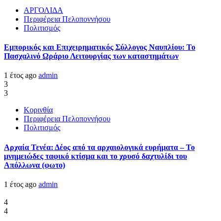
ΑΡΓΟΛΙΔΑ
Περιφέρεια Πελοποννήσου
Πολιτισμός
Εμπορικός και Επιχειρηματικός Σύλλογος Ναυπλίου: Το
Πασχαλινό Ωράριο Λειτουργίας των καταστημάτων
1 έτος ago
admin
3
3
Κορινθία
Περιφέρεια Πελοποννήσου
Πολιτισμός
Αρχαία Τενέα: Δέος από τα αρχαιολογικά ευρήματα – Το
μνημειώδες ταφικό κτίσμα και το χρυσό δαχτυλίδι του
Απόλλωνα (φωτο)
1 έτος ago
admin
4
4