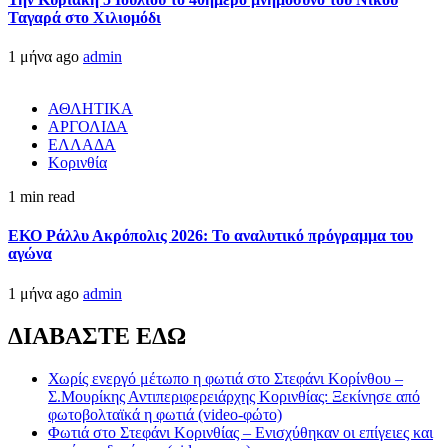
Ταγαρά στο Χιλιομόδι
1 μήνα ago
admin
ΑΘΛΗΤΙΚΑ
ΑΡΓΟΛΙΔΑ
ΕΛΛΑΔΑ
Κορινθία
1 min read
ΕΚΟ Ράλλυ Ακρόπολις 2026: Το αναλυτικό πρόγραμμα του
αγώνα
1 μήνα ago
admin
ΔΙΑΒΑΣΤΕ ΕΔΩ
Χωρίς ενεργό μέτωπο η φωτιά στο Στεφάνι Κορίνθου –
Σ.Μουρίκης Αντιπεριφερειάρχης Κορινθίας: Ξεκίνησε από
φωτοβολταϊκά η φωτιά (video-φώτο)
Φωτιά στο Στεφάνι Κορινθίας – Ενισχύθηκαν οι επίγειες και