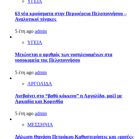
ΥΓΕΙΑ
63 νέα κρούσματα στην Περιφέρεια Πελοποννήσου –
Αναλυτικοί πίνακες
5 έτη ago
admin
ΥΓΕΙΑ
Μειώνεται ο αριθμός των νοσηλευομένων στα
νοσοκομεία της Πελοποννήσου
5 έτη ago
admin
ΑΡΓΟΛΙΔΑ
Ανεβαίνει στο “βαθύ κόκκινο” η Αργολίδα, μαζί με
Αρκαδία και Κορινθία
5 έτη ago
admin
ΜΕΣΣΗΝΙΑ
Δήλωση Θανάση Πετράκου Καθυστερήσεις και «μισές»