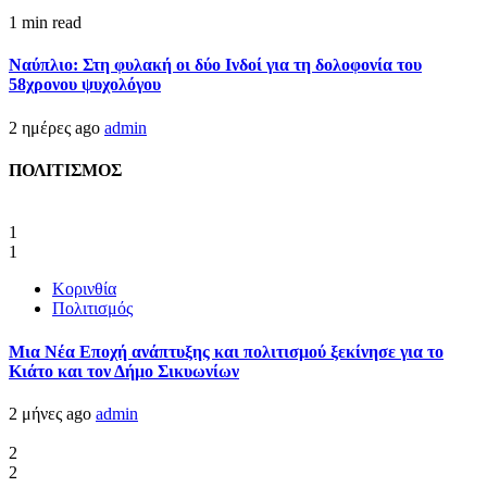
1 min read
Ναύπλιο: Στη φυλακή οι δύο Ινδοί για τη δολοφονία του
58χρονου ψυχολόγου
2 ημέρες ago
admin
ΠΟΛΙΤΙΣΜΟΣ
1
1
Κορινθία
Πολιτισμός
Μια Νέα Εποχή ανάπτυξης και πολιτισμού ξεκίνησε για το
Κιάτο και τον Δήμο Σικυωνίων
2 μήνες ago
admin
2
2