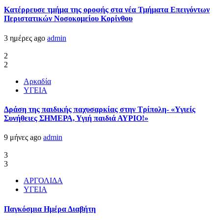
Kατέρρευσε τμήμα της οροφής στα νέα Τμήματα Επειγόντων
Περιστατικών Νοσοκομείου Κορίνθου
3 ημέρες ago
admin
2
2
Αρκαδία
ΥΓΕΙΑ
Δράση της παιδικής παχυσαρκίας στην Τρίπολη- «Υγιείς
Συνήθειες ΣΗΜΕΡΑ, Υγιή παιδιά ΑΥΡΙΟ!»
9 μήνες ago
admin
3
3
ΑΡΓΟΛΙΔΑ
ΥΓΕΙΑ
Παγκόσμια Ημέρα Διαβήτη