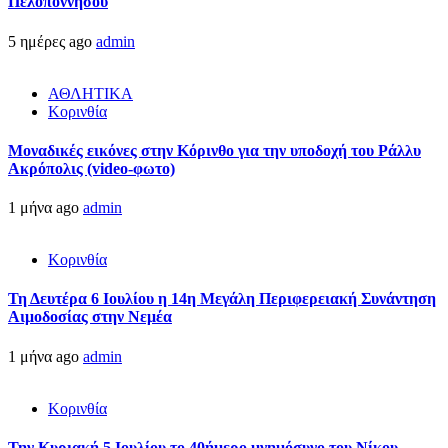
Πελοποννήσου
5 ημέρες ago
admin
ΑΘΛΗΤΙΚΑ
Κορινθία
Μοναδικές εικόνες στην Κόρινθο για την υποδοχή του Ράλλυ
Ακρόπολις (video-φωτο)
1 μήνα ago
admin
Κορινθία
Τη Δευτέρα 6 Ιουλίου η 14η Μεγάλη Περιφερειακή Συνάντηση
Αιμοδοσίας στην Νεμέα
1 μήνα ago
admin
Κορινθία
Την Κυριακή 5 Ιουλίου το 40ήμερο μνημόσυνο του Νίκου