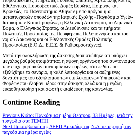
Πυροσβεστικές Υπηρεσίες Γυθείου, Σπάρτης, Αρεόπολης και τις
Εθελοντικές Πυροσβεστικές Δομές Ευρώτα, Πετρίνας και
Κροκεών, το Πανεπιστήμιο Αθηνών με το πρόγραμμα
μεταπτυχιακών σπουδών της Ιατρικής Σχολής «Παγκόσμια Υγεία-
Ιατρική των Καταστροφών», η Ελληνική Αστυνομία, το Λιμενικό
Σώμα, ο Ελληνικός Στρατός, οι Διευθύνσεις και τα τμήματα
Πολιτικής Προστασίας της Περιφέρειας Πελοποννήσου και του
νομού Λακωνίας και οι Εθελοντικές Ομάδες Πολιτικής
Προστασίας (Ε.Ο.Δ., Ε.Ε.Σ. & Ραδιοερασιτέχνες).
Μετά την ολοκλήρωση της άσκησης διαπιστώθηκε οτι υπάρχει
μεγάλος βαθμός ετοιμότητας, η άψογη οργάνωση του συντονισμού
των επιχειρησιακών συναρμόδιων φορέων, στο πεδίο που
εξελίχθηκε το σενάριο, η καλή λειτουργία και οι αυξημένες
δυνατότητες του εξοπλισμού των εμπλεκόμενων Υπηρεσιών και
Φορέων που έλαβαν μέρος στην άσκηση αλλά και η μεγάλη
ευαισθητοποίηση και σωστή εκπαίδευση της κοινωνίας.
Continue Reading
Previous
Κιάτο: Παγκόσμια ημέρα Θεάτρου, 33 Ημέρες μετά την
τραγωδία στα ΤΕΜΠΗ
Next
Πρωτοβουλία της ΔΕΕΠ Αρκαδίας της Ν.Δ. με αφορμή την
παγκόσμια ημέρα υγείας