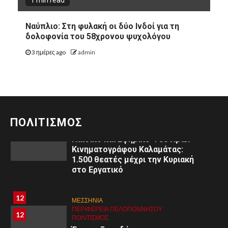
10
ΕΚΚΛΗΣΙΑ
ΚΟΡΙΝΘΊΑ
10
ΠΕΡΙΦΈΡΕΙΑ ΠΕΛΟΠΟΝΝΉΣΟΥ
Ναύπλιο: Στη φυλακή οι δύο Ινδοί για τη
ΠΟΛΙΤΙΣΜΌΣ
δολοφονία του 58χρονου ψυχολόγου
Αριστείδης Γ. Θεοδωρόπουλος:
Μηνύματα από τη Μεγάλη
3 ημέρες ago
admin
Τεσσαρακοστή στο
Ξυλόκαστρο
11
ΜΕΣΣΗΝΙΑ
ΠΕΡΙΦΈΡΕΙΑ ΠΕΛΟΠΟΝΝΉΣΟΥ
11
ΠΟΛΙΤΙΣΜΌΣ
ΠΟΛΙΤΙΣΜΟΣ
3ο
Παιδικό και Εφηβικό Φεστιβάλ
Κινηματογράφου Καλαμάτας:
1.500 θεατές μέχρι την Κυριακή
στο Εργατικό
8
8
ΑΡΓΟΛΙΔΑ
12
ΜΕΣΣΗΝΙΑ
ΠΕΡΙΦΈΡΕΙΑ ΠΕΛΟΠΟΝΝΉΣΟΥ
ΥΓΕΙΑ
ΠΕΡΙΦΈΡΕΙΑ ΠΕΛΟΠΟΝΝΉΣΟΥ
12
Εκδήλωση στο Άργος: «Εφηβική
ΠΟΛΙΤΙΣΜΌΣ
ψυχολογία: Κατανόηση –