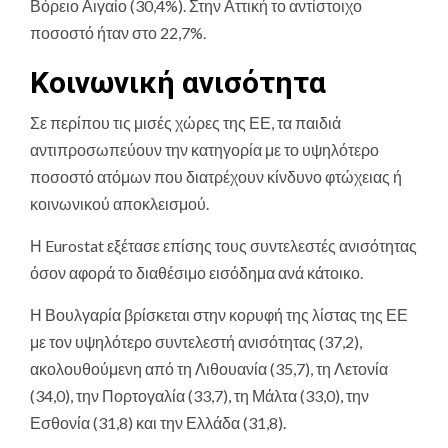
Βόρειο Αιγαίο (30,4%). Στην Αττική το αντίστοιχο
ποσοστό ήταν στο 22,7%.
Κοινωνική ανισότητα
Σε περίπου τις μισές χώρες της ΕΕ, τα παιδιά
αντιπροσωπεύουν την κατηγορία με το υψηλότερο
ποσοστό ατόμων που διατρέχουν κίνδυνο φτώχειας ή
κοινωνικού αποκλεισμού.
Η Eurostat εξέτασε επίσης τους συντελεστές ανισότητας
όσον αφορά το διαθέσιμο εισόδημα ανά κάτοικο.
Η Βουλγαρία βρίσκεται στην κορυφή της λίστας της ΕΕ
με τον υψηλότερο συντελεστή ανισότητας (37,2),
ακολουθούμενη από τη Λιθουανία (35,7), τη Λετονία
(34,0), την Πορτογαλία (33,7), τη Μάλτα (33,0), την
Εσθονία (31,8) και την Ελλάδα (31,8).