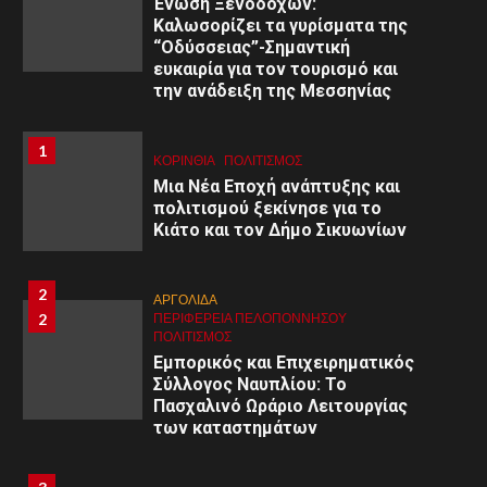
Ένωση Ξενοδόχων:
Διαχείριση – Υποστήριξη»
Καλωσορίζει τα γυρίσματα της
“Οδύσσειας”-Σημαντική
ευκαιρία για τον τουρισμό και
9
9
ΚΟΡΙΝΘΊΑ
την ανάδειξη της Μεσσηνίας
ΠΕΡΙΦΈΡΕΙΑ ΠΕΛΟΠΟΝΝΉΣΟΥ
ΥΓΕΙΑ
Α΄ Ε.Λ.Μ.Ε. Κορινθίας:
Εθελοντική Αιμοδοσία στο 1ο
1
1
ΚΟΡΙΝΘΊΑ
ΠΟΛΙΤΙΣΜΌΣ
Γυμνάσιο Κορίνθου
Μια Νέα Εποχή ανάπτυξης και
πολιτισμού ξεκίνησε για το
Κιάτο και τον Δήμο Σικυωνίων
10
ΚΟΡΙΝΘΊΑ
10
ΠΕΡΙΦΈΡΕΙΑ ΠΕΛΟΠΟΝΝΉΣΟΥ
ΥΓΕΙΑ
Ιατρικός Σύλλογος Κορινθίας:
2
ΑΡΓΟΛΙΔΑ
«Πανελλήνια Κινητοποίηση για
2
ΠΕΡΙΦΈΡΕΙΑ ΠΕΛΟΠΟΝΝΉΣΟΥ
τα Τέμπη την 28η Φεβρουαρίου
ΠΟΛΙΤΙΣΜΌΣ
2025»
Εμπορικός και Επιχειρηματικός
Σύλλογος Ναυπλίου: Το
11
Πασχαλινό Ωράριο Λειτουργίας
ΑΡΓΟΛΙΔΑ
11
των καταστημάτων
ΠΕΡΙΦΈΡΕΙΑ ΠΕΛΟΠΟΝΝΉΣΟΥ
ΥΓΕΙΑ
Υγειονομική κάλυψη από τον
Ερυθρό Σταυρό Άργους του