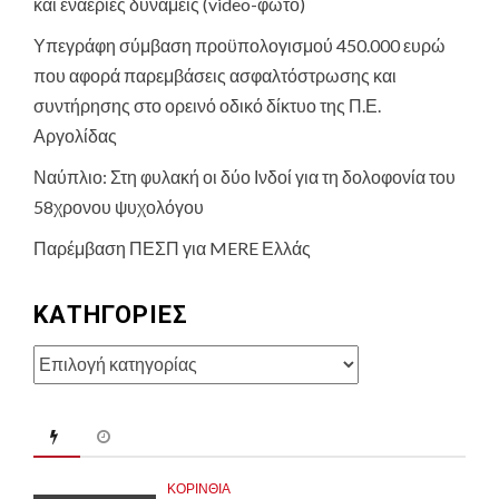
και εναέριες δυνάμεις (video-φωτο)
Υπεγράφη σύμβαση προϋπολογισμού 450.000 ευρώ
που αφορά παρεμβάσεις ασφαλτόστρωσης και
συντήρησης στο ορεινό οδικό δίκτυο της Π.Ε.
Αργολίδας
Ναύπλιο: Στη φυλακή οι δύο Ινδοί για τη δολοφονία του
58χρονου ψυχολόγου
Παρέμβαση ΠΕΣΠ για MERE Ελλάς
KΑΤΗΓΟΡΊΕΣ
Kατηγορίες
ΚΟΡΙΝΘΊΑ