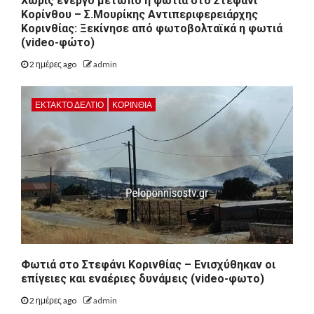
Χωρίς ενεργό μέτωπο η φωτιά στο Στεφάνι
Κορίνθου – Σ.Μουρίκης Αντιπεριφερειάρχης
Κορινθίας: Ξεκίνησε από φωτοβολταϊκά η φωτιά
(video-φώτο)
2 ημέρες ago
admin
ΕΚΤΑΚΤΟ ΔΕΛΤΙΟ
ΚΟΡΙΝΘΊΑ
Φωτιά στο Στεφάνι Κορινθίας – Ενισχύθηκαν οι
επίγειες και εναέριες δυνάμεις (video-φωτο)
2 ημέρες ago
admin