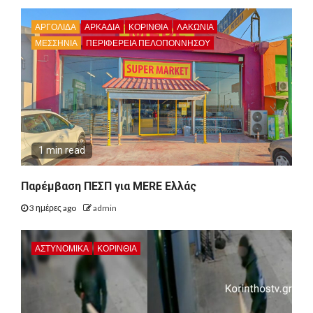
ΑΡΓΟΛΙΔΑ
ΑΡΚΑΔΊΑ
ΚΟΡΙΝΘΊΑ
ΛΑΚΩΝΙΑ
ΜΕΣΣΗΝΙΑ
ΠΕΡΙΦΈΡΕΙΑ ΠΕΛΟΠΟΝΝΉΣΟΥ
1 min read
Παρέμβαση ΠΕΣΠ για MERE Ελλάς
3 ημέρες ago
admin
ΑΣΤΥΝΟΜΙΚΑ
ΚΟΡΙΝΘΊΑ