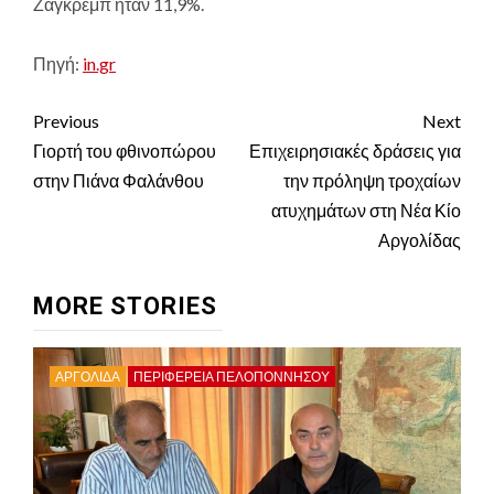
Ζάγκρεμπ ήταν 11,9%.
Πηγή:
in.gr
Continue
Previous
Next
Reading
Γιορτή του φθινοπώρου
Επιχειρησιακές δράσεις για
στην Πιάνα Φαλάνθου
την πρόληψη τροχαίων
ατυχημάτων στη Νέα Κίο
Αργολίδας
MORE STORIES
ΑΡΓΟΛΙΔΑ
ΠΕΡΙΦΈΡΕΙΑ ΠΕΛΟΠΟΝΝΉΣΟΥ