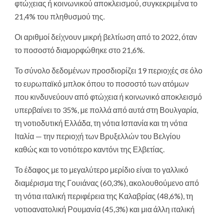
φτώχειας ή κοινωνικού αποκλεισμού, συγκεκριμένα το
21,4% του πληθυσμού της.
Οι αριθμοί δείχνουν μικρή βελτίωση από το 2022, όταν
το ποσοστό διαμορφώθηκε στο 21,6%.
Το σύνολο δεδομένων προσδιορίζει 19 περιοχές σε όλο
το ευρωπαϊκό μπλοκ όπου το ποσοστό των ατόμων
που κινδυνεύουν από φτώχεια ή κοινωνικό αποκλεισμό
υπερβαίνει το 35%, με πολλά από αυτά στη Βουλγαρία,
τη νοτιοδυτική Ελλάδα, τη νότια Ισπανία και τη νότια
Ιταλία — την περιοχή των Βρυξελλών του Βελγίου
καθώς και το νοτιότερο καντόνι της Ελβετίας.
Το έδαφος με το μεγαλύτερο μερίδιο είναι το γαλλικό
διαμέρισμα της Γουιάνας (60,3%), ακολουθούμενο από
τη νότια ιταλική περιφέρεια της Καλαβρίας (48,6%), τη
νοτιοανατολική Ρουμανία (45,3%) και μια άλλη ιταλική