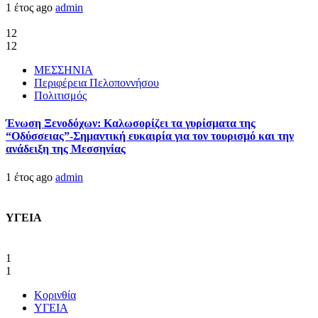
1 έτος ago
admin
12
12
ΜΕΣΣΗΝΙΑ
Περιφέρεια Πελοποννήσου
Πολιτισμός
Ένωση Ξενοδόχων: Καλωσορίζει τα γυρίσματα της
“Οδύσσειας”-Σημαντική ευκαιρία για τον τουρισμό και την
ανάδειξη της Μεσσηνίας
1 έτος ago
admin
ΥΓΕΙΑ
1
1
Κορινθία
ΥΓΕΙΑ