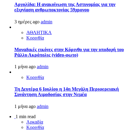
Αργολίδα: Η ανακοίνωση της Αστυνομίας για την
εξιχνίαση ανθρωποκτονίας 59χρονου
3 ημέρες ago
admin
ΑΘΛΗΤΙΚΑ
Κορινθία
Μοναδικές εικόνες στην Κόρινθο για την υποδοχή του
Ράλλυ Ακρόπολις (video-φωτο)
1 μήνα ago
admin
Κορινθία
Τη Δευτέρα 6 Ιουλίου η 14η Μεγάλη Περιφερειακή
Συνάντηση Αιμοδοσίας στην Νεμέα
1 μήνα ago
admin
1 min read
Αρκαδία
Κορινθία