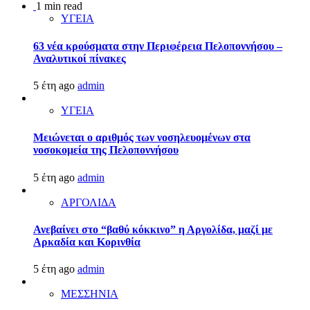
1 min read
ΥΓΕΙΑ
63 νέα κρούσματα στην Περιφέρεια Πελοποννήσου –
Αναλυτικοί πίνακες
5 έτη ago
admin
ΥΓΕΙΑ
Μειώνεται ο αριθμός των νοσηλευομένων στα
νοσοκομεία της Πελοποννήσου
5 έτη ago
admin
ΑΡΓΟΛΙΔΑ
Ανεβαίνει στο “βαθύ κόκκινο” η Αργολίδα, μαζί με
Αρκαδία και Κορινθία
5 έτη ago
admin
ΜΕΣΣΗΝΙΑ