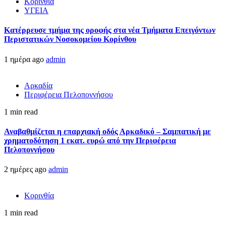
Κορινθία
ΥΓΕΙΑ
Kατέρρευσε τμήμα της οροφής στα νέα Τμήματα Επειγόντων
Περιστατικών Νοσοκομείου Κορίνθου
1 ημέρα ago
admin
Αρκαδία
Περιφέρεια Πελοποννήσου
1 min read
Αναβαθμίζεται η επαρχιακή οδός Αρκαδικό – Σαμπατική με
χρηματοδότηση 1 εκατ. ευρώ από την Περιφέρεια
Πελοποννήσου
2 ημέρες ago
admin
Κορινθία
1 min read