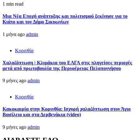
1 min read
Μια Νέα Εποχή ανάπτυξης και πολιτισμού ξεκίνησε για το
Κιάτο και τον Δήμο Σικυωνίων
1 μήνα ago
admin
Κορινθία
Χαλαζόπτωση | Κλιμάκια του ΕΛΓΑ στις πληγείσες περιοχές
μετά από πρωτοβουλία της Περιφέρειας Πελοποννήσου
9 μήνες ago
admin
Κορινθία
Κακοκαιρία στην Κορινθία: Ισχυρή χαλαζόπτωση στον Άγιο
Βασίλειο και στα Δερβενάκια (video)
9 μήνες ago
admin