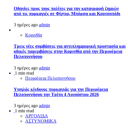
Οδηγίες προς τους πολίτες για την καταγραφή ζημιών
από τις πυρκαγιές σε Φίχτια, Μπόρσα και Κουτσοπόδι
3 ημέρες ago
admin
Κορινθία
Τρεις νέες συμβάσεις για αντιπλημμυρική προστασία και
οδικές παρεμβάσεις στην Κορινθία από την Περιφέρεια
Πελοποννήσου
3 ημέρες ago
admin
1 min read
Περιφέρεια Πελοποννήσου
Υψηλός κίνδυνος πυρκαγιάς για την Περιφέρεια
Πελοποννήσου την Τρίτη 4 Αυγούστου 2026
3 ημέρες ago
admin
1 min read
ΑΡΓΟΛΙΔΑ
ΑΣΤΥΝΟΜΙΚΑ