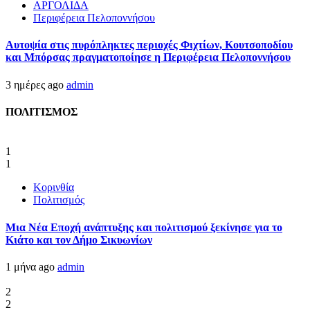
ΑΡΓΟΛΙΔΑ
Περιφέρεια Πελοποννήσου
Αυτοψία στις πυρόπληκτες περιοχές Φιχτίων, Κουτσοποδίου
και Μπόρσας πραγματοποίησε η Περιφέρεια Πελοποννήσου
3 ημέρες ago
admin
ΠΟΛΙΤΙΣΜΟΣ
1
1
Κορινθία
Πολιτισμός
Μια Νέα Εποχή ανάπτυξης και πολιτισμού ξεκίνησε για το
Κιάτο και τον Δήμο Σικυωνίων
1 μήνα ago
admin
2
2