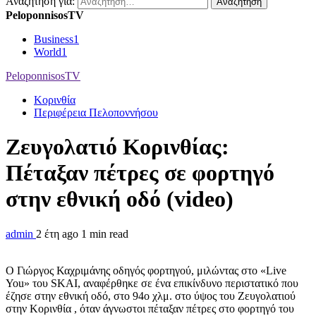
Αναζήτηση για:
PeloponnisosTV
Business
1
World
1
PeloponnisosTV
Κορινθία
Περιφέρεια Πελοποννήσου
Ζευγολατιό Κορινθίας:
Πέταξαν πέτρες σε φορτηγό
στην εθνική οδό (video)
admin
2 έτη ago
1 min read
Ο Γιώργος Καχριμάνης οδηγός φορτηγού, μιλώντας στο «Live
You» του SKAI, αναφέρθηκε σε ένα επικίνδυνο περιστατικό που
έζησε στην εθνική οδό, στο 94ο χλμ. στο ύψος του Ζευγολατιού
στην Κορινθία , όταν άγνωστοι πέταξαν πέτρες στο φορτηγό του