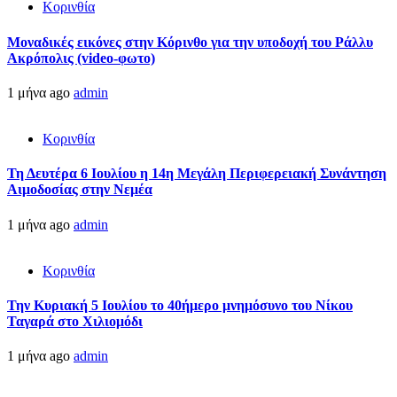
Κορινθία
Μοναδικές εικόνες στην Κόρινθο για την υποδοχή του Ράλλυ
Ακρόπολις (video-φωτο)
1 μήνα ago
admin
Κορινθία
Τη Δευτέρα 6 Ιουλίου η 14η Μεγάλη Περιφερειακή Συνάντηση
Αιμοδοσίας στην Νεμέα
1 μήνα ago
admin
Κορινθία
Την Κυριακή 5 Ιουλίου το 40ήμερο μνημόσυνο του Νίκου
Ταγαρά στο Χιλιομόδι
1 μήνα ago
admin