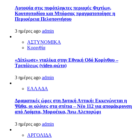
Αυτοψία στις πυρόπληκτες περιοχές Φιχτίων,
Κουτσοποδίου και Μπόρσας πραγματοποίησε η
Περιφέρεια Πελοποννήσου
3 ημέρες ago
admin
ΑΣΤΥΝΟΜΙΚΑ
Κορινθία
«Δίπλωσε» νταλίκα στην Εθνική Oδό Κορίνθου –
Τριπόλεως (video-φώτο)
3 ημέρες ago
admin
ΕΛΛΑΔΑ
Δραματικές ώρες στη Δυτική Αττική: Εκκενώνεται η
Ψάθα, οι φλόγες στα σπίτια – Νέο 112 για απομάκρυνση
από Λούμπα, Μορφέικα, Άνω Αλεποχώρι
3 ημέρες ago
admin
ΑΡΓΟΛΙΔΑ