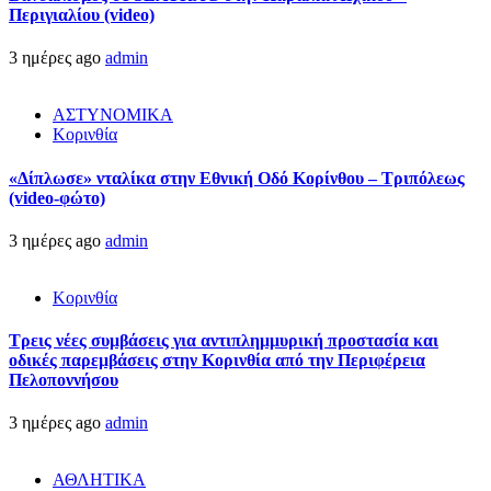
Περιγιαλίου (video)
3 ημέρες ago
admin
ΑΣΤΥΝΟΜΙΚΑ
Κορινθία
«Δίπλωσε» νταλίκα στην Εθνική Oδό Κορίνθου – Τριπόλεως
(video-φώτο)
3 ημέρες ago
admin
Κορινθία
Τρεις νέες συμβάσεις για αντιπλημμυρική προστασία και
οδικές παρεμβάσεις στην Κορινθία από την Περιφέρεια
Πελοποννήσου
3 ημέρες ago
admin
ΑΘΛΗΤΙΚΑ