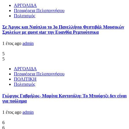
ΑΡΓΟΛΙΔΑ
Περιφέρεια Πελοποννήσου
Πολιτισμός
Σε Άργος και Ναύπλιο το 3ο Πανελλήνιο Φεστιβάλ Μουσικών
Σχολείων με guest star την Ευανθία Ρεμπούτσικα
1 έτος ago
admin
5
5
ΑΡΓΟΛΙΔΑ
Περιφέρεια Πελοποννήσου
ΠΟΛΙΤΙΚΗ
Πολιτισμός
Γιώργος Γαβρήλος- Μαρίνα Κοντοτόλη: Το Μπούρτζι δεν είναι
για πούλημα
1 έτος ago
admin
6
6