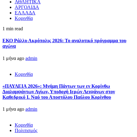
ΑΘΛΗΤΙΚΑ
ΑΡΓΟΛΙΔΑ
ΕΛΛΑΔΑ
Κορινθία
1 min read
ΕΚΟ Ράλλυ Ακρόπολις 2026: Το αναλυτικό πρόγραμμα του
αγώνα
1 μήνα ago
admin
Κορινθία
«ΠΑΥΛΕΙΑ 2026»: Μνήμη Πάντων των εν Κορίνθω
Διαλαμψάντων Αγίων, Υποδοχή Ιερών Λειψάνων στον
Καθεδρικό Ι. Ναό του Αποστόλου Παύλου Κορίνθου
1 μήνα ago
admin
Κορινθία
Πολιτισμός