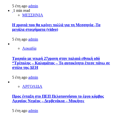
5 έτη ago
admin
1 min read
ΜΕΣΣΗΝΙΑ
Η χρονιά που θα κρίνει πολλά για τη Μεσσηνία -Τα
μεγάλα στοιχήματα (video)
5 έτη ago
admin
Αρκαδία
Τροχαίο με νεκρή 27χρονη στην παλαιά εθνική οδό
“Τρίπολης – Καλαμάτας – Το αυτοκίνητο έπεσε πάνω σε
στύλο της ΔΕΗ
5 έτη ago
admin
ΑΡΓΟΛΙΔΑ
Προς ένταξη στο ΠΕΠ Πελοποννήσου το έργο κόμβος
Αρχαίας Νεμέας – Δερβενάκια – Μυκήνες
5 έτη ago
admin