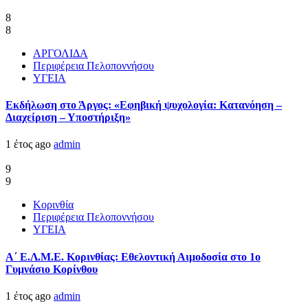
8
8
ΑΡΓΟΛΙΔΑ
Περιφέρεια Πελοποννήσου
ΥΓΕΙΑ
Εκδήλωση στο Άργος: «Εφηβική ψυχολογία: Κατανόηση –
Διαχείριση – Υποστήριξη»
1 έτος ago
admin
9
9
Κορινθία
Περιφέρεια Πελοποννήσου
ΥΓΕΙΑ
Α΄ Ε.Λ.Μ.Ε. Κορινθίας: Εθελοντική Αιμοδοσία στο 1ο
Γυμνάσιο Κορίνθου
1 έτος ago
admin