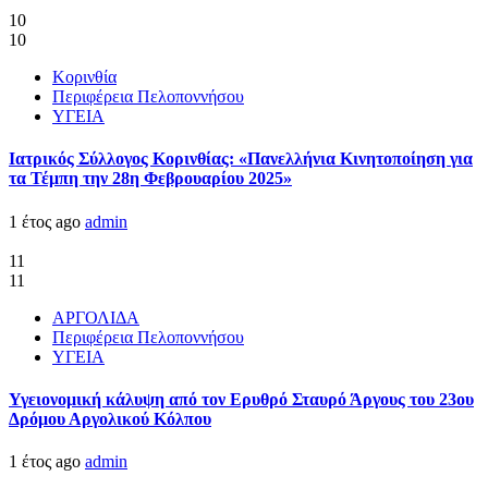
10
10
Κορινθία
Περιφέρεια Πελοποννήσου
ΥΓΕΙΑ
Ιατρικός Σύλλογος Κορινθίας: «Πανελλήνια Κινητοποίηση για
τα Τέμπη την 28η Φεβρουαρίου 2025»
1 έτος ago
admin
11
11
ΑΡΓΟΛΙΔΑ
Περιφέρεια Πελοποννήσου
ΥΓΕΙΑ
Υγειονομική κάλυψη από τον Ερυθρό Σταυρό Άργους του 23ου
Δρόμου Αργολικού Κόλπου
1 έτος ago
admin