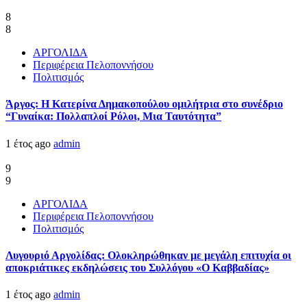
8
8
ΑΡΓΟΛΙΔΑ
Περιφέρεια Πελοποννήσου
Πολιτισμός
Άργος: Η Κατερίνα Δημακοπούλου ομιλήτρια στο συνέδριο
“Γυναίκα: Πολλαπλοί Ρόλοι, Μια Ταυτότητα”
1 έτος ago
admin
9
9
ΑΡΓΟΛΙΔΑ
Περιφέρεια Πελοποννήσου
Πολιτισμός
Λυγουριό Αργολίδας: Ολοκληρώθηκαν με μεγάλη επιτυχία οι
αποκριάτικες εκδηλώσεις του Συλλόγου «Ο Καββαδίας»
1 έτος ago
admin