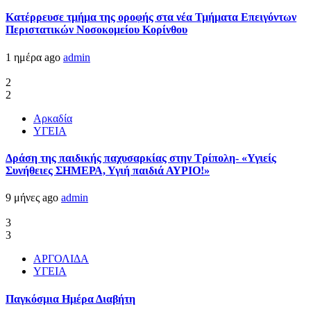
Kατέρρευσε τμήμα της οροφής στα νέα Τμήματα Επειγόντων
Περιστατικών Νοσοκομείου Κορίνθου
1 ημέρα ago
admin
2
2
Αρκαδία
ΥΓΕΙΑ
Δράση της παιδικής παχυσαρκίας στην Τρίπολη- «Υγιείς
Συνήθειες ΣΗΜΕΡΑ, Υγιή παιδιά ΑΥΡΙΟ!»
9 μήνες ago
admin
3
3
ΑΡΓΟΛΙΔΑ
ΥΓΕΙΑ
Παγκόσμια Ημέρα Διαβήτη