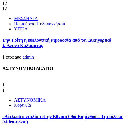
12
12
ΜΕΣΣΗΝΙΑ
Περιφέρεια Πελοποννήσου
ΥΓΕΙΑ
Την Τρίτη η εθελοντική αιμοδοσία από τον Δικηγορικό
Σύλλογο Καλαμάτας
1 έτος ago
admin
ΑΣΤΥΝΟΜΙΚΟ ΔΕΛΤΙΟ
1
1
ΑΣΤΥΝΟΜΙΚΑ
Κορινθία
«Δίπλωσε» νταλίκα στην Εθνική Oδό Κορίνθου – Τριπόλεως
(video-φώτο)