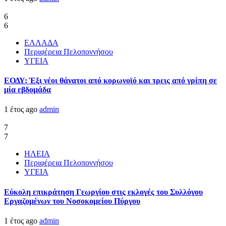
6
6
ΕΛΛΑΔΑ
Περιφέρεια Πελοποννήσου
ΥΓΕΙΑ
ΕΟΔΥ: Έξι νέοι θάνατοι από κορωνοϊό και τρεις από γρίπη σε
μία εβδομάδα
1 έτος ago
admin
7
7
ΗΛΕΙΑ
Περιφέρεια Πελοποννήσου
ΥΓΕΙΑ
Εύκολη επικράτηση Γεωργίου στις εκλογές του Συλλόγου
Εργαζομένων του Νοσοκομείου Πύργου
1 έτος ago
admin