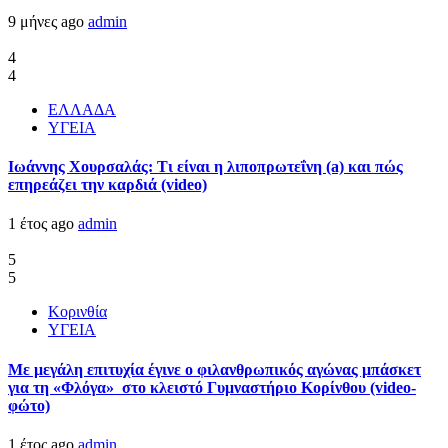
9 μήνες ago
admin
4
4
ΕΛΛΑΔΑ
ΥΓΕΙΑ
Ιωάννης Χουρσαλάς: Τι είναι η λιποπρωτεΐνη (a) και πώς
επηρεάζει την καρδιά (video)
1 έτος ago
admin
5
5
Κορινθία
ΥΓΕΙΑ
Με μεγάλη επιτυχία έγινε ο φιλανθρωπικός αγώνας μπάσκετ
για τη «Φλόγα» στο κλειστό Γυμναστήριο Κορίνθου (video-
φώτο)
1 έτος ago
admin