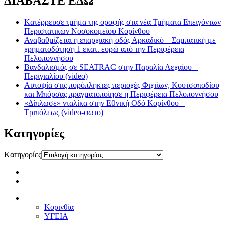
ΔΙΑΒΑΣΤΕ ΕΔΩ
Kατέρρευσε τμήμα της οροφής στα νέα Τμήματα Επειγόντων
Περιστατικών Νοσοκομείου Κορίνθου
Αναβαθμίζεται η επαρχιακή οδός Αρκαδικό – Σαμπατική με
χρηματοδότηση 1 εκατ. ευρώ από την Περιφέρεια
Πελοποννήσου
Βανδαλισμός σε SEATRAC στην Παραλία Λεχαίου –
Περιγιαλίου (video)
Αυτοψία στις πυρόπληκτες περιοχές Φιχτίων, Κουτσοποδίου
και Μπόρσας πραγματοποίησε η Περιφέρεια Πελοποννήσου
«Δίπλωσε» νταλίκα στην Εθνική Oδό Κορίνθου –
Τριπόλεως (video-φώτο)
Kατηγορίες
Kατηγορίες
Κορινθία
ΥΓΕΙΑ