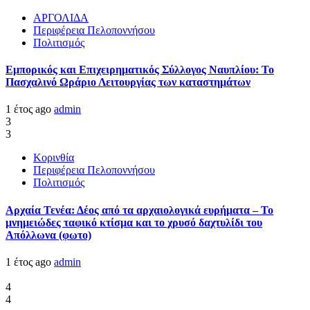
ΑΡΓΟΛΙΔΑ
Περιφέρεια Πελοποννήσου
Πολιτισμός
Εμπορικός και Επιχειρηματικός Σύλλογος Ναυπλίου: Το
Πασχαλινό Ωράριο Λειτουργίας των καταστημάτων
1 έτος ago
admin
3
3
Κορινθία
Περιφέρεια Πελοποννήσου
Πολιτισμός
Αρχαία Τενέα: Δέος από τα αρχαιολογικά ευρήματα – Το
μνημειώδες ταφικό κτίσμα και το χρυσό δαχτυλίδι του
Απόλλωνα (φωτο)
1 έτος ago
admin
4
4