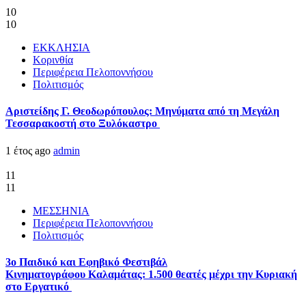
10
10
ΕΚΚΛΗΣΙΑ
Κορινθία
Περιφέρεια Πελοποννήσου
Πολιτισμός
Αριστείδης Γ. Θεοδωρόπουλος: Μηνύματα από τη Μεγάλη
Τεσσαρακοστή στο Ξυλόκαστρο
1 έτος ago
admin
11
11
ΜΕΣΣΗΝΙΑ
Περιφέρεια Πελοποννήσου
Πολιτισμός
3ο Παιδικό και Εφηβικό Φεστιβάλ
Κινηματογράφου Καλαμάτας: 1.500 θεατές μέχρι την Κυριακή
στο Εργατικό