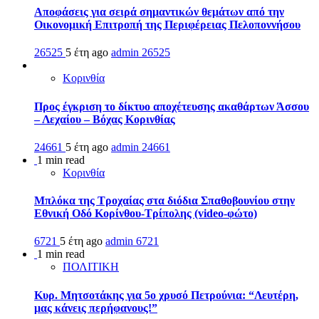
Αποφάσεις για σειρά σημαντικών θεμάτων από την
Οικονομική Επιτροπή της Περιφέρειας Πελοποννήσου
26525
5 έτη ago
admin
26525
Κορινθία
Προς έγκριση το δίκτυο αποχέτευσης ακαθάρτων Άσσου
– Λεχαίου – Βόχας Κορινθίας
24661
5 έτη ago
admin
24661
1 min read
Κορινθία
Μπλόκα της Τροχαίας στα διόδια Σπαθοβουνίου στην
Εθνική Οδό Κορίνθου-Τρίπολης (video-φώτο)
6721
5 έτη ago
admin
6721
1 min read
ΠΟΛΙΤΙΚΗ
Κυρ. Μητσοτάκης για 5ο χρυσό Πετρούνια: “Λευτέρη,
μας κάνεις περήφανους!”