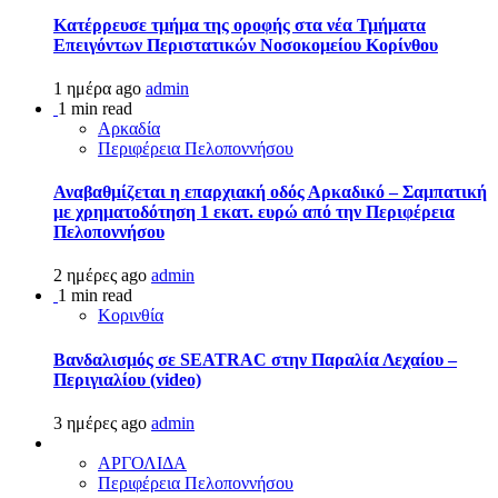
Kατέρρευσε τμήμα της οροφής στα νέα Τμήματα
Επειγόντων Περιστατικών Νοσοκομείου Κορίνθου
1 ημέρα ago
admin
1 min read
Αρκαδία
Περιφέρεια Πελοποννήσου
Αναβαθμίζεται η επαρχιακή οδός Αρκαδικό – Σαμπατική
με χρηματοδότηση 1 εκατ. ευρώ από την Περιφέρεια
Πελοποννήσου
2 ημέρες ago
admin
1 min read
Κορινθία
Βανδαλισμός σε SEATRAC στην Παραλία Λεχαίου –
Περιγιαλίου (video)
3 ημέρες ago
admin
ΑΡΓΟΛΙΔΑ
Περιφέρεια Πελοποννήσου