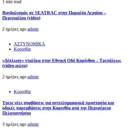
1 min read
Βανδαλισμός σε SEATRAC στην Παραλία Λεχαίου –
Περιγιαλίου (video)
2 ημέρες ago
admin
ΑΣΤΥΝΟΜΙΚΑ
Κορινθία
«Δίπλωσε» νταλίκα στην Εθνική Oδό Κορίνθου – Τριπόλεως
(video-φώτο)
2 ημέρες ago
admin
Κορινθία
Τρεις νέες συμβάσεις για αντιπλημμυρική προστασία και
οδικές παρεμβάσεις στην Κορινθία από την Περιφέρεια
Πελοποννήσου
3 ημέρες ago
admin