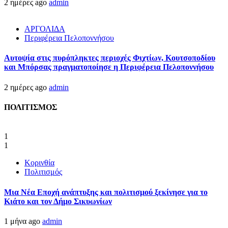
2 ημέρες ago
admin
ΑΡΓΟΛΙΔΑ
Περιφέρεια Πελοποννήσου
Αυτοψία στις πυρόπληκτες περιοχές Φιχτίων, Κουτσοποδίου
και Μπόρσας πραγματοποίησε η Περιφέρεια Πελοποννήσου
2 ημέρες ago
admin
ΠΟΛΙΤΙΣΜΟΣ
1
1
Κορινθία
Πολιτισμός
Μια Νέα Εποχή ανάπτυξης και πολιτισμού ξεκίνησε για το
Κιάτο και τον Δήμο Σικυωνίων
1 μήνα ago
admin