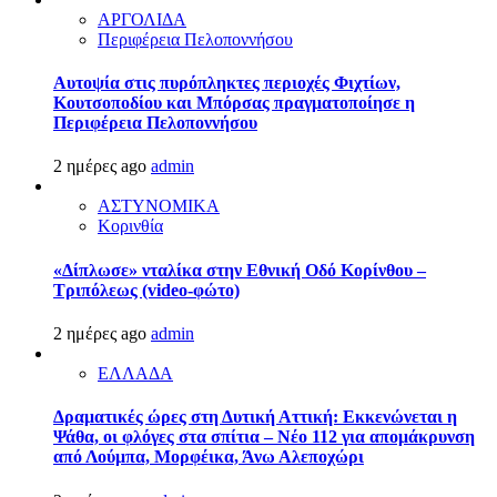
ΑΡΓΟΛΙΔΑ
Περιφέρεια Πελοποννήσου
Αυτοψία στις πυρόπληκτες περιοχές Φιχτίων,
Κουτσοποδίου και Μπόρσας πραγματοποίησε η
Περιφέρεια Πελοποννήσου
2 ημέρες ago
admin
ΑΣΤΥΝΟΜΙΚΑ
Κορινθία
«Δίπλωσε» νταλίκα στην Εθνική Oδό Κορίνθου –
Τριπόλεως (video-φώτο)
2 ημέρες ago
admin
ΕΛΛΑΔΑ
Δραματικές ώρες στη Δυτική Αττική: Εκκενώνεται η
Ψάθα, οι φλόγες στα σπίτια – Νέο 112 για απομάκρυνση
από Λούμπα, Μορφέικα, Άνω Αλεποχώρι