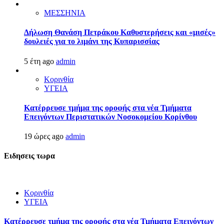
ΜΕΣΣΗΝΙΑ
Δήλωση Θανάση Πετράκου Καθυστερήσεις και «μισές»
δουλειές για το λιμάνι της Κυπαρισσίας
5 έτη ago
admin
Κορινθία
ΥΓΕΙΑ
Kατέρρευσε τμήμα της οροφής στα νέα Τμήματα
Επειγόντων Περιστατικών Νοσοκομείου Κορίνθου
19 ώρες ago
admin
Ειδησεις τωρα
Κορινθία
ΥΓΕΙΑ
Kατέρρευσε τμήμα της οροφής στα νέα Τμήματα Επειγόντων