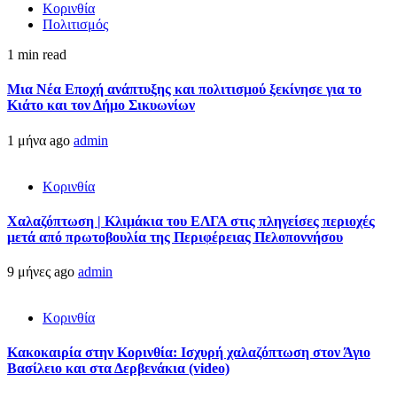
Κορινθία
Πολιτισμός
1 min read
Μια Νέα Εποχή ανάπτυξης και πολιτισμού ξεκίνησε για το
Κιάτο και τον Δήμο Σικυωνίων
1 μήνα ago
admin
Κορινθία
Χαλαζόπτωση | Κλιμάκια του ΕΛΓΑ στις πληγείσες περιοχές
μετά από πρωτοβουλία της Περιφέρειας Πελοποννήσου
9 μήνες ago
admin
Κορινθία
Κακοκαιρία στην Κορινθία: Ισχυρή χαλαζόπτωση στον Άγιο
Βασίλειο και στα Δερβενάκια (video)