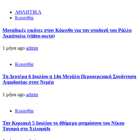
ΑΘΛΗΤΙΚΑ
Κορινθία
Μοναδικές εικόνες στην Κόρινθο για την υποδοχή του Ράλλυ
Ακρόπολις (video-φωτο)
1 μήνα ago
admin
Κορινθία
Τη Δευτέρα 6 Ιουλίου η 14η Μεγάλη Περιφερειακή Συνάντηση
Αιμοδοσίας στην Νεμέα
1 μήνα ago
admin
Κορινθία
Την Κυριακή 5 Ιουλίου το 40ήμερο μνημόσυνο του Νίκου
Ταγαρά στο Χιλιομόδι