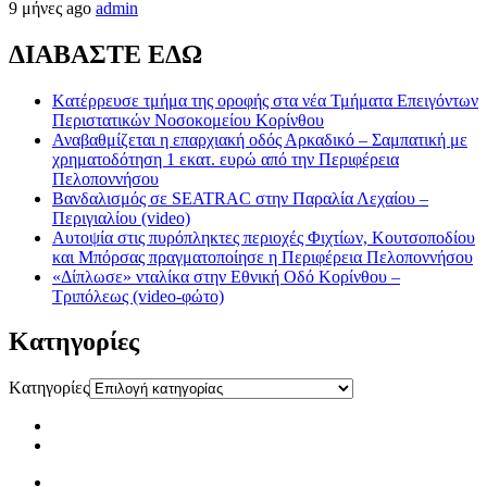
9 μήνες ago
admin
ΔΙΑΒΑΣΤΕ ΕΔΩ
Kατέρρευσε τμήμα της οροφής στα νέα Τμήματα Επειγόντων
Περιστατικών Νοσοκομείου Κορίνθου
Αναβαθμίζεται η επαρχιακή οδός Αρκαδικό – Σαμπατική με
χρηματοδότηση 1 εκατ. ευρώ από την Περιφέρεια
Πελοποννήσου
Βανδαλισμός σε SEATRAC στην Παραλία Λεχαίου –
Περιγιαλίου (video)
Αυτοψία στις πυρόπληκτες περιοχές Φιχτίων, Κουτσοποδίου
και Μπόρσας πραγματοποίησε η Περιφέρεια Πελοποννήσου
«Δίπλωσε» νταλίκα στην Εθνική Oδό Κορίνθου –
Τριπόλεως (video-φώτο)
Kατηγορίες
Kατηγορίες