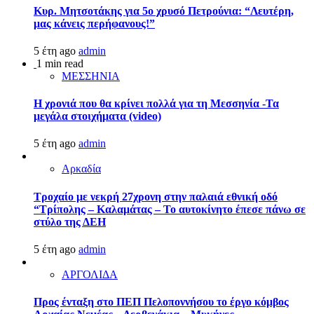
Κυρ. Μητσοτάκης για 5ο χρυσό Πετρούνια: “Λευτέρη,
μας κάνεις περήφανους!”
5 έτη ago
admin
1 min read
ΜΕΣΣΗΝΙΑ
Η χρονιά που θα κρίνει πολλά για τη Μεσσηνία -Τα
μεγάλα στοιχήματα (video)
5 έτη ago
admin
Αρκαδία
Τροχαίο με νεκρή 27χρονη στην παλαιά εθνική οδό
“Τρίπολης – Καλαμάτας – Το αυτοκίνητο έπεσε πάνω σε
στύλο της ΔΕΗ
5 έτη ago
admin
ΑΡΓΟΛΙΔΑ
Προς ένταξη στο ΠΕΠ Πελοποννήσου το έργο κόμβος