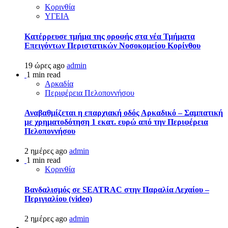
Κορινθία
ΥΓΕΙΑ
Kατέρρευσε τμήμα της οροφής στα νέα Τμήματα
Επειγόντων Περιστατικών Νοσοκομείου Κορίνθου
19 ώρες ago
admin
1 min read
Αρκαδία
Περιφέρεια Πελοποννήσου
Αναβαθμίζεται η επαρχιακή οδός Αρκαδικό – Σαμπατική
με χρηματοδότηση 1 εκατ. ευρώ από την Περιφέρεια
Πελοποννήσου
2 ημέρες ago
admin
1 min read
Κορινθία
Βανδαλισμός σε SEATRAC στην Παραλία Λεχαίου –
Περιγιαλίου (video)
2 ημέρες ago
admin