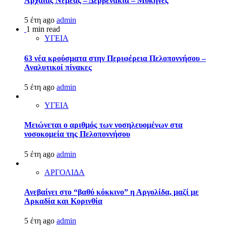
Αρχαίας Νεμέας – Δερβενάκια – Μυκήνες
5 έτη ago
admin
1 min read
ΥΓΕΙΑ
63 νέα κρούσματα στην Περιφέρεια Πελοποννήσου –
Αναλυτικοί πίνακες
5 έτη ago
admin
ΥΓΕΙΑ
Μειώνεται ο αριθμός των νοσηλευομένων στα
νοσοκομεία της Πελοποννήσου
5 έτη ago
admin
ΑΡΓΟΛΙΔΑ
Ανεβαίνει στο “βαθύ κόκκινο” η Αργολίδα, μαζί με
Αρκαδία και Κορινθία
5 έτη ago
admin