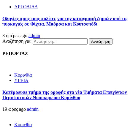
ΑΡΓΟΛΙΔΑ
Οδηγίες προς τους πολίτες για την καταγραφή ζημιών από τις
πυρκαγιές σε Φίχτια, Μπόρσα και Κουτσοπόδι
3 ημέρες ago
admin
Αναζήτηση για:
ΡΕΠΟΡΤΑΖ
Κορινθία
ΥΓΕΙΑ
Kατέρρευσε τμήμα της οροφής στα νέα Τμήματα Επειγόντων
Περιστατικών Νοσοκομείου Κορίνθου
19 ώρες ago
admin
Κορινθία