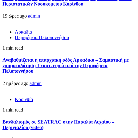
Περιστατικών Νοσοκομείου Κορίνθου
19 ώρες ago
admin
Αρκαδία
Περιφέρεια Πελοποννήσου
1 min read
Αναβαθμίζεται η επαρχιακή οδός Αρκαδικό – Σαμπατική με
χρηματοδότηση 1 εκατ. ευρώ από την Περιφέρεια
Πελοποννήσου
2 ημέρες ago
admin
Κορινθία
1 min read
Βανδαλισμός σε SEATRAC στην Παραλία Λεχαίου –
Περιγιαλίου (video)