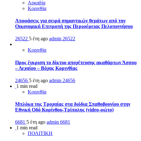
Αρκαδία
Κορινθία
Αποφάσεις για σειρά σημαντικών θεμάτων από την
Οικονομική Επιτροπή της Περιφέρειας Πελοποννήσου
26522
5 έτη ago
admin
26522
Κορινθία
Προς έγκριση το δίκτυο αποχέτευσης ακαθάρτων Άσσου
– Λεχαίου – Βόχας Κορινθίας
24656
5 έτη ago
admin
24656
1 min read
Κορινθία
Μπλόκα της Τροχαίας στα διόδια Σπαθοβουνίου στην
Εθνική Οδό Κορίνθου-Τρίπολης (video-φώτο)
6681
5 έτη ago
admin
6681
1 min read
ΠΟΛΙΤΙΚΗ