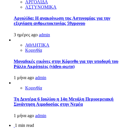
ΑΡΓΟΛΙΔΑ
ΑΣΤΥΝΟΜΙΚΑ
Αργολίδα: Η ανακοίνωση της Αστυνομίας για την
εξιχνίαση ανθρωποκτονίας 59χρονου
3 ημέρες ago
admin
ΑΘΛΗΤΙΚΑ
Κορινθία
Μοναδικές εικόνες στην Κόρινθο για την υποδοχή του
Ράλλυ Ακρόπολις (video-φωτο)
1 μήνα ago
admin
Κορινθία
Τη Δευτέρα 6 Ιουλίου η 14η Μεγάλη Περιφερειακή
Συνάντηση Αιμοδοσίας στην Νεμέα
1 μήνα ago
admin
1 min read