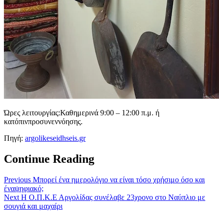
Ώρες λειτουργίας:Καθημερινά 9:00 – 12:00 π.μ. ή
κατόπινπροσυνεννόησης.
Πηγή:
argolikeseidhseis.gr
Continue Reading
Previous
Μπορεί ένα ημερολόγιο να είναι τόσο χρήσιμο όσο και
έναψηφιακό;
Next
Η Ο.Π.Κ.Ε Αργολίδας συνέλαβε 23χρονο στο Ναύπλιο με
σουγιά και μαχαίρι