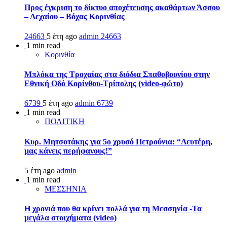
Προς έγκριση το δίκτυο αποχέτευσης ακαθάρτων Άσσου
– Λεχαίου – Βόχας Κορινθίας
24663
5 έτη ago
admin
24663
1 min read
Κορινθία
Μπλόκα της Τροχαίας στα διόδια Σπαθοβουνίου στην
Εθνική Οδό Κορίνθου-Τρίπολης (video-φώτο)
6739
5 έτη ago
admin
6739
1 min read
ΠΟΛΙΤΙΚΗ
Κυρ. Μητσοτάκης για 5ο χρυσό Πετρούνια: “Λευτέρη,
μας κάνεις περήφανους!”
5 έτη ago
admin
1 min read
ΜΕΣΣΗΝΙΑ
Η χρονιά που θα κρίνει πολλά για τη Μεσσηνία -Τα
μεγάλα στοιχήματα (video)