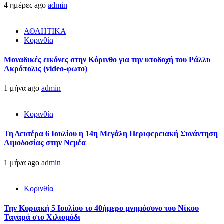
4 ημέρες ago
admin
ΑΘΛΗΤΙΚΑ
Κορινθία
Μοναδικές εικόνες στην Κόρινθο για την υποδοχή του Ράλλυ
Ακρόπολις (video-φωτο)
1 μήνα ago
admin
Κορινθία
Τη Δευτέρα 6 Ιουλίου η 14η Μεγάλη Περιφερειακή Συνάντηση
Αιμοδοσίας στην Νεμέα
1 μήνα ago
admin
Κορινθία
Την Κυριακή 5 Ιουλίου το 40ήμερο μνημόσυνο του Νίκου
Ταγαρά στο Χιλιομόδι