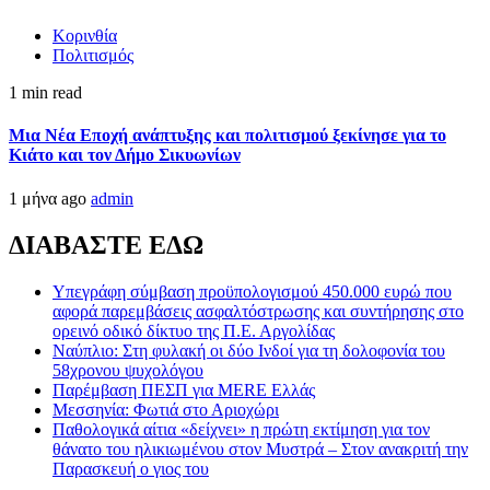
Κορινθία
Πολιτισμός
1 min read
Μια Νέα Εποχή ανάπτυξης και πολιτισμού ξεκίνησε για το
Κιάτο και τον Δήμο Σικυωνίων
1 μήνα ago
admin
ΔΙΑΒΑΣΤΕ ΕΔΩ
Υπεγράφη σύμβαση προϋπολογισμού 450.000 ευρώ που
αφορά παρεμβάσεις ασφαλτόστρωσης και συντήρησης στο
ορεινό οδικό δίκτυο της Π.Ε. Αργολίδας
Ναύπλιο: Στη φυλακή οι δύο Ινδοί για τη δολοφονία του
58χρονου ψυχολόγου
Παρέμβαση ΠΕΣΠ για MERE Ελλάς
Μεσσηνία: Φωτιά στο Αριοχώρι
Παθολογικά αίτια «δείχνει» η πρώτη εκτίμηση για τον
θάνατο του ηλικιωμένου στον Μυστρά – Στον ανακριτή την
Παρασκευή ο γιος του