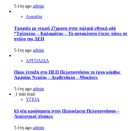
5 έτη ago
admin
Αρκαδία
Τροχαίο με νεκρή 27χρονη στην παλαιά εθνική οδό
“Τρίπολης – Καλαμάτας – Το αυτοκίνητο έπεσε πάνω σε
στύλο της ΔΕΗ
5 έτη ago
admin
ΑΡΓΟΛΙΔΑ
Προς ένταξη στο ΠΕΠ Πελοποννήσου το έργο κόμβος
Αρχαίας Νεμέας – Δερβενάκια – Μυκήνες
5 έτη ago
admin
1 min read
ΥΓΕΙΑ
63 νέα κρούσματα στην Περιφέρεια Πελοποννήσου –
Αναλυτικοί πίνακες
5 έτη ago
admin