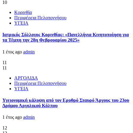
10
Κορινθία
Περιφέρεια Πελοποννήσου
ΥΓΕΙΑ
Ιατρικός Σύλλογος Κορινθίας: «Πανελλήνια Κινητοποίηση για
τα Τέμπη την 28η Φεβρουαρίου 2025»
1 έτος ago
admin
11
11
ΑΡΓΟΛΙΔΑ
Περιφέρεια Πελοποννήσου
ΥΓΕΙΑ
Υγειονομική κάλυψη από τον Ερυθρό Σταυρό Άργους του 23ου
Δρόμου Αργολικού Κόλπου
1 έτος ago
admin
12