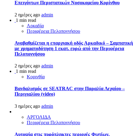
Επειγόντων Περιστατικών Νοσοκομείου Κορίνθου
2 ημέρες ago
admin
1 min read
Αρκαδία
Περιφέρεια Πελοποννήσου
Αναβαθμίζεται η επαρχιακή οδός Αρκαδικό – Σαμπατική
με χρηματοδότηση 1 εκατ. ευρώ από την Περιφέρεια
Πελοποννήσου
2 ημέρες ago
admin
1 min read
Κορινθία
Βανδαλισμός σε SEATRAC στην Παραλία Λεχαίου –
Περιγιαλίου (video)
3 ημέρες ago
admin
ΑΡΓΟΛΙΔΑ
Περιφέρεια Πελοποννήσου
Αυτοψία στις πυρόπληκτες περιοχές Φιχτίων,