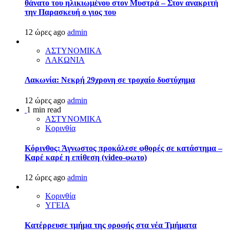
θάνατο του ηλικιωμένου στον Μυστρά – Στον ανακριτή
την Παρασκευή ο γιος του
12 ώρες ago
admin
ΑΣΤΥΝΟΜΙΚΑ
ΛΑΚΩΝΙΑ
Λακωνία: Νεκρή 29χρονη σε τροχαίο δυστύχημα
12 ώρες ago
admin
1 min read
ΑΣΤΥΝΟΜΙΚΑ
Κορινθία
Κόρινθος: Άγνωστος προκάλεσε φθορές σε κατάστημα –
Καρέ καρέ η επίθεση (video-φωτο)
12 ώρες ago
admin
Κορινθία
ΥΓΕΙΑ
Kατέρρευσε τμήμα της οροφής στα νέα Τμήματα