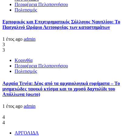
Περιφέρεια Πελοποννήσου
Πολιτισμός
Εμπορικός και Επιχειρηματικός Σύλλογος Ναυπλίου: Το
Πασχαλινό Ωράριο Λειτουργίας των καταστημάτων
1 έτος ago
admin
3
3
Κορινθία
Περιφέρεια Πελοποννήσου
Πολιτισμός
Αρχαία Τενέα: Δέος από τα αρχαιολογικά ευρήματα – Το
μνημειώδες ταφικό κτίσμα και το χρυσό δαχτυλίδι του
Απόλλωνα (φωτο)
1 έτος ago
admin
4
4
ΑΡΓΟΛΙΔΑ