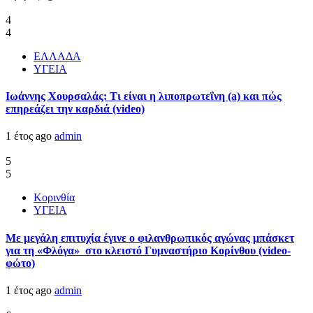
4
4
ΕΛΛΑΔΑ
ΥΓΕΙΑ
Ιωάννης Χουρσαλάς: Τι είναι η λιποπρωτεΐνη (a) και πώς
επηρεάζει την καρδιά (video)
1 έτος ago
admin
5
5
Κορινθία
ΥΓΕΙΑ
Με μεγάλη επιτυχία έγινε ο φιλανθρωπικός αγώνας μπάσκετ
για τη «Φλόγα» στο κλειστό Γυμναστήριο Κορίνθου (video-
φώτο)
1 έτος ago
admin