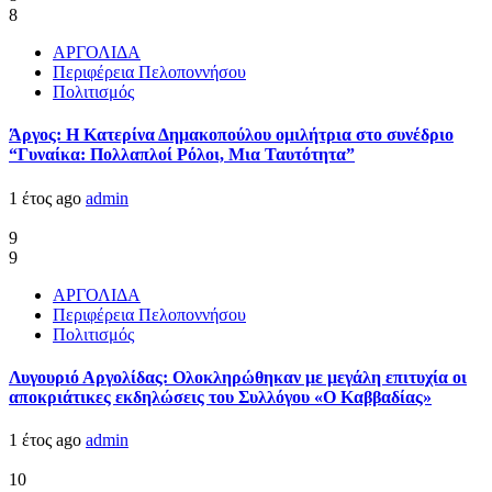
8
ΑΡΓΟΛΙΔΑ
Περιφέρεια Πελοποννήσου
Πολιτισμός
Άργος: Η Κατερίνα Δημακοπούλου ομιλήτρια στο συνέδριο
“Γυναίκα: Πολλαπλοί Ρόλοι, Μια Ταυτότητα”
1 έτος ago
admin
9
9
ΑΡΓΟΛΙΔΑ
Περιφέρεια Πελοποννήσου
Πολιτισμός
Λυγουριό Αργολίδας: Ολοκληρώθηκαν με μεγάλη επιτυχία οι
αποκριάτικες εκδηλώσεις του Συλλόγου «Ο Καββαδίας»
1 έτος ago
admin
10