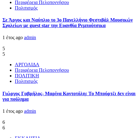
Περιφέρεια Πελοποννήσου
Πολιτισμός
Σε Άργος και Ναύπλιο το 3ο Πανελλήνιο Φεστιβάλ Μουσικών
Σχολείων με guest star την Ευανθία Ρεμπούτσικα
1 έτος ago
admin
5
5
ΑΡΓΟΛΙΔΑ
Περιφέρεια Πελοποννήσου
ΠΟΛΙΤΙΚΗ
Πολιτισμός
Γιώργος Γαβρήλος- Μαρίνα Κοντοτόλη: Το Μπούρτζι δεν είναι
για πούλημα
1 έτος ago
admin
6
6