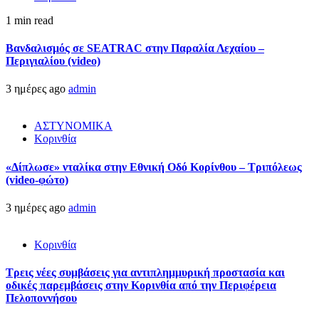
1 min read
Βανδαλισμός σε SEATRAC στην Παραλία Λεχαίου –
Περιγιαλίου (video)
3 ημέρες ago
admin
ΑΣΤΥΝΟΜΙΚΑ
Κορινθία
«Δίπλωσε» νταλίκα στην Εθνική Oδό Κορίνθου – Τριπόλεως
(video-φώτο)
3 ημέρες ago
admin
Κορινθία
Τρεις νέες συμβάσεις για αντιπλημμυρική προστασία και
οδικές παρεμβάσεις στην Κορινθία από την Περιφέρεια
Πελοποννήσου