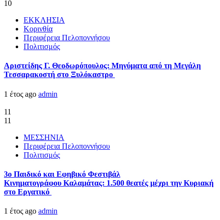
10
ΕΚΚΛΗΣΙΑ
Κορινθία
Περιφέρεια Πελοποννήσου
Πολιτισμός
Αριστείδης Γ. Θεοδωρόπουλος: Μηνύματα από τη Μεγάλη
Τεσσαρακοστή στο Ξυλόκαστρο
1 έτος ago
admin
11
11
ΜΕΣΣΗΝΙΑ
Περιφέρεια Πελοποννήσου
Πολιτισμός
3ο Παιδικό και Εφηβικό Φεστιβάλ
Κινηματογράφου Καλαμάτας: 1.500 θεατές μέχρι την Κυριακή
στο Εργατικό
1 έτος ago
admin