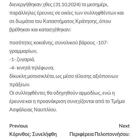
διενεργήθηκαν χθες (31.10.2024) το μεσημέρι,
παράλληλες έρευνες σε οικίες των συλληφθέντων και
σε δωμάτια του Καταστήματος Κράτησης, όπου
βρέθηκαν και κατασχέθηκαν:
ποσότητες κοκαΐνης, συνολικού βάρους -107-
γραμμαρίων,
-1- ζυγαριά,
-4- κινητά τηλέφωνα,
δίκυκλη μοτοσικλέτα, ως μέσο τέλεσης αξιόποινων
πράξεων.
Οι συλληφθέντες θα οδηγηθούν αρμοδίως, ενώ η
έρευνα και η προανάκριση συνεχίζονται από το Τμήμα
Ασφάλειας Ναυπλίου.
Continue
Previous
Next
Reading
Κόρινθος: Συνελήφθη
Περιφέρεια Πελοποννήσου: