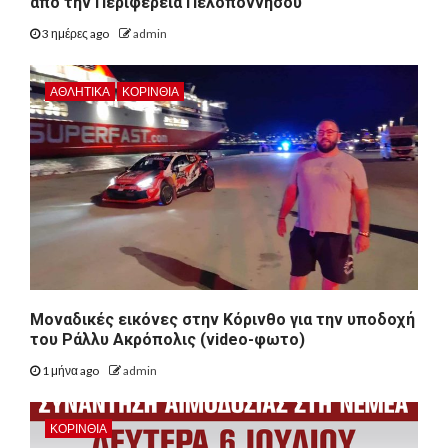
από την Περιφέρεια Πελοποννήσου
3 ημέρες ago
admin
ΑΘΛΗΤΙΚΑ
ΚΟΡΙΝΘΊΑ
Μοναδικές εικόνες στην Κόρινθο για την υποδοχή
του Ράλλυ Ακρόπολις (video-φωτο)
1 μήνα ago
admin
ΚΟΡΙΝΘΊΑ