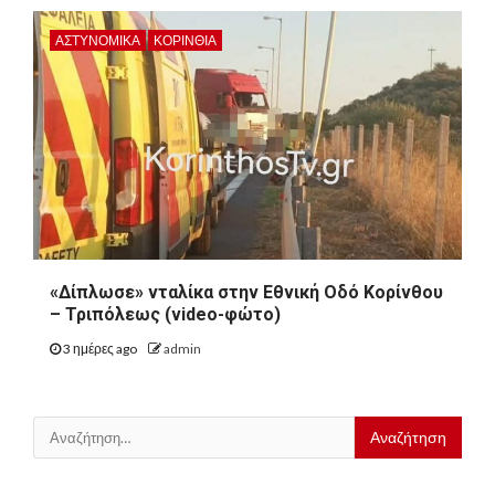
ΑΣΤΥΝΟΜΙΚΑ
ΚΟΡΙΝΘΊΑ
«Δίπλωσε» νταλίκα στην Εθνική Oδό Κορίνθου
– Τριπόλεως (video-φώτο)
3 ημέρες ago
admin
Αναζήτηση
για: