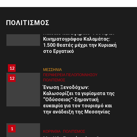
11
ΜΕΣΣΗΝΙΑ
ΠΕΡΙΦΈΡΕΙΑ ΠΕΛΟΠΟΝΝΉΣΟΥ
11
ΠΟΛΙΤΙΣΜΌΣ
ΠΟΛΙΤΙΣΜΟΣ
3ο
Παιδικό και Εφηβικό Φεστιβάλ
Κινηματογράφου Καλαμάτας:
1.500 θεατές μέχρι την Κυριακή
στο Εργατικό
8
8
ΑΡΓΟΛΙΔΑ
12
ΜΕΣΣΗΝΙΑ
ΠΕΡΙΦΈΡΕΙΑ ΠΕΛΟΠΟΝΝΉΣΟΥ
ΥΓΕΙΑ
ΠΕΡΙΦΈΡΕΙΑ ΠΕΛΟΠΟΝΝΉΣΟΥ
12
Εκδήλωση στο Άργος: «Εφηβική
ΠΟΛΙΤΙΣΜΌΣ
ψυχολογία: Κατανόηση –
Ένωση Ξενοδόχων:
Διαχείριση – Υποστήριξη»
Καλωσορίζει τα γυρίσματα της
“Οδύσσειας”-Σημαντική
ευκαιρία για τον τουρισμό και
9
9
ΚΟΡΙΝΘΊΑ
την ανάδειξη της Μεσσηνίας
ΠΕΡΙΦΈΡΕΙΑ ΠΕΛΟΠΟΝΝΉΣΟΥ
ΥΓΕΙΑ
Α΄ Ε.Λ.Μ.Ε. Κορινθίας:
Εθελοντική Αιμοδοσία στο 1ο
1
1
ΚΟΡΙΝΘΊΑ
ΠΟΛΙΤΙΣΜΌΣ
Γυμνάσιο Κορίνθου