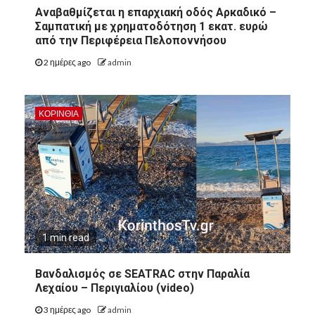
Αναβαθμίζεται η επαρχιακή οδός Αρκαδικό –
Σαμπατική με χρηματοδότηση 1 εκατ. ευρώ
από την Περιφέρεια Πελοποννήσου
2 ημέρες ago
admin
ΚΟΡΙΝΘΊΑ
1 min read
8
ΑΡΓΟΛΙΔΑ
Βανδαλισμός σε SEATRAC στην Παραλία
8
ΠΕΡΙΦΈΡΕΙΑ ΠΕΛΟΠΟΝΝΉΣΟΥ
ΠΟΛΙΤΙΣΜΌΣ
Λεχαίου – Περιγιαλίου (video)
Άργος: Η Κατερίνα
3 ημέρες ago
admin