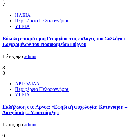
7
ΗΛΕΙΑ
Περιφέρεια Πελοποννήσου
ΥΓΕΙΑ
Εύκολη επικράτηση Γεωργίου στις εκλογές του Συλλόγου
Εργαζομένων του Νοσοκομείου Πύργου
1 έτος ago
admin
8
8
ΑΡΓΟΛΙΔΑ
Περιφέρεια Πελοποννήσου
ΥΓΕΙΑ
Εκδήλωση στο Άργος: «Εφηβική ψυχολογία: Κατανόηση –
Διαχείριση – Υποστήριξη»
1 έτος ago
admin
9