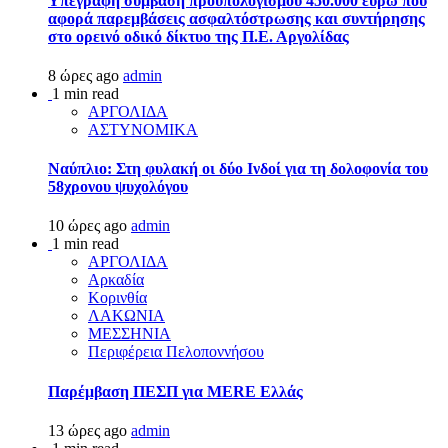
Υπεγράφη σύμβαση προϋπολογισμού 450.000 ευρώ που
αφορά παρεμβάσεις ασφαλτόστρωσης και συντήρησης
στο ορεινό οδικό δίκτυο της Π.Ε. Αργολίδας
8 ώρες ago
admin
1 min read
ΑΡΓΟΛΙΔΑ
ΑΣΤΥΝΟΜΙΚΑ
Ναύπλιο: Στη φυλακή οι δύο Ινδοί για τη δολοφονία του
58χρονου ψυχολόγου
10 ώρες ago
admin
1 min read
ΑΡΓΟΛΙΔΑ
Αρκαδία
Κορινθία
ΛΑΚΩΝΙΑ
ΜΕΣΣΗΝΙΑ
Περιφέρεια Πελοποννήσου
Παρέμβαση ΠΕΣΠ για MERE Ελλάς
13 ώρες ago
admin