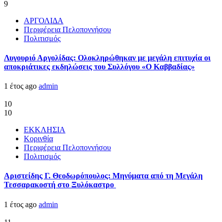
9
ΑΡΓΟΛΙΔΑ
Περιφέρεια Πελοποννήσου
Πολιτισμός
Λυγουριό Αργολίδας: Ολοκληρώθηκαν με μεγάλη επιτυχία οι
αποκριάτικες εκδηλώσεις του Συλλόγου «Ο Καββαδίας»
1 έτος ago
admin
10
10
ΕΚΚΛΗΣΙΑ
Κορινθία
Περιφέρεια Πελοποννήσου
Πολιτισμός
Αριστείδης Γ. Θεοδωρόπουλος: Μηνύματα από τη Μεγάλη
Τεσσαρακοστή στο Ξυλόκαστρο
1 έτος ago
admin