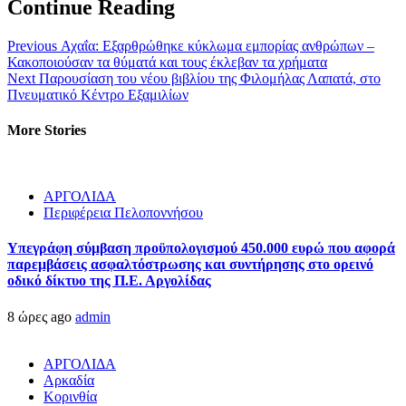
Continue Reading
Previous
Αχαΐα: Εξαρθρώθηκε κύκλωμα εμπορίας ανθρώπων –
Κακοποιούσαν τα θύματά και τους έκλεβαν τα χρήματα
Next
Παρουσίαση του νέου βιβλίου της Φιλομήλας Λαπατά, στο
Πνευματικό Κέντρο Εξαμιλίων
More Stories
ΑΡΓΟΛΙΔΑ
Περιφέρεια Πελοποννήσου
Υπεγράφη σύμβαση προϋπολογισμού 450.000 ευρώ που αφορά
παρεμβάσεις ασφαλτόστρωσης και συντήρησης στο ορεινό
οδικό δίκτυο της Π.Ε. Αργολίδας
8 ώρες ago
admin
ΑΡΓΟΛΙΔΑ
Αρκαδία
Κορινθία