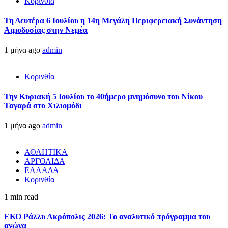
Κορινθία
Τη Δευτέρα 6 Ιουλίου η 14η Μεγάλη Περιφερειακή Συνάντηση
Αιμοδοσίας στην Νεμέα
1 μήνα ago
admin
Κορινθία
Την Κυριακή 5 Ιουλίου το 40ήμερο μνημόσυνο του Νίκου
Ταγαρά στο Χιλιομόδι
1 μήνα ago
admin
ΑΘΛΗΤΙΚΑ
ΑΡΓΟΛΙΔΑ
ΕΛΛΑΔΑ
Κορινθία
1 min read
ΕΚΟ Ράλλυ Ακρόπολις 2026: Το αναλυτικό πρόγραμμα του
αγώνα