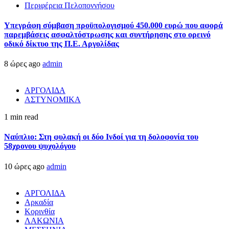
Περιφέρεια Πελοποννήσου
Υπεγράφη σύμβαση προϋπολογισμού 450.000 ευρώ που αφορά
παρεμβάσεις ασφαλτόστρωσης και συντήρησης στο ορεινό
οδικό δίκτυο της Π.Ε. Αργολίδας
8 ώρες ago
admin
ΑΡΓΟΛΙΔΑ
ΑΣΤΥΝΟΜΙΚΑ
1 min read
Ναύπλιο: Στη φυλακή οι δύο Ινδοί για τη δολοφονία του
58χρονου ψυχολόγου
10 ώρες ago
admin
ΑΡΓΟΛΙΔΑ
Αρκαδία
Κορινθία
ΛΑΚΩΝΙΑ