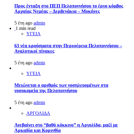
Προς ένταξη στο ΠΕΠ Πελοποννήσου το έργο κόμβος
Αρχαίας Νεμέας – Δερβενάκια – Μυκήνες
5 έτη ago
admin
1 min read
ΥΓΕΙΑ
63 νέα κρούσματα στην Περιφέρεια Πελοποννήσου –
Αναλυτικοί πίνακες
5 έτη ago
admin
ΥΓΕΙΑ
Μειώνεται ο αριθμός των νοσηλευομένων στα
νοσοκομεία της Πελοποννήσου
5 έτη ago
admin
ΑΡΓΟΛΙΔΑ
Ανεβαίνει στο “βαθύ κόκκινο” η Αργολίδα, μαζί με
Αρκαδία και Κορινθία