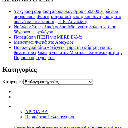
Υπεγράφη σύμβαση προϋπολογισμού 450.000 ευρώ που
αφορά παρεμβάσεις ασφαλτόστρωσης και συντήρησης στο
ορεινό οδικό δίκτυο της Π.Ε. Αργολίδας
Ναύπλιο: Στη φυλακή οι δύο Ινδοί για τη δολοφονία του
58χρονου ψυχολόγου
Παρέμβαση ΠΕΣΠ για MERE Ελλάς
Μεσσηνία: Φωτιά στο Αριοχώρι
Παθολογικά αίτια «δείχνει» η πρώτη εκτίμηση για τον
θάνατο του ηλικιωμένου στον Μυστρά – Στον ανακριτή την
Παρασκευή ο γιος του
Kατηγορίες
Kατηγορίες
ΑΡΓΟΛΙΔΑ
Περιφέρεια Πελοποννήσου