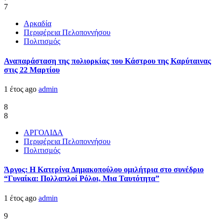
7
Αρκαδία
Περιφέρεια Πελοποννήσου
Πολιτισμός
Αναπαράσταση της πολιορκίας του Κάστρου της Καρύταινας
στις 22 Μαρτίου
1 έτος ago
admin
8
8
ΑΡΓΟΛΙΔΑ
Περιφέρεια Πελοποννήσου
Πολιτισμός
Άργος: Η Κατερίνα Δημακοπούλου ομιλήτρια στο συνέδριο
“Γυναίκα: Πολλαπλοί Ρόλοι, Μια Ταυτότητα”
1 έτος ago
admin
9