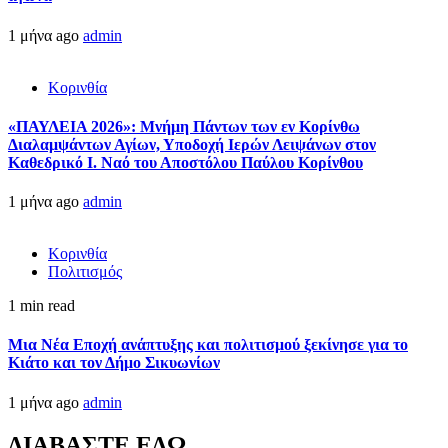
1 μήνα ago
admin
Κορινθία
«ΠΑΥΛΕΙΑ 2026»: Μνήμη Πάντων των εν Κορίνθω
Διαλαμψάντων Αγίων, Υποδοχή Ιερών Λειψάνων στον
Καθεδρικό Ι. Ναό του Αποστόλου Παύλου Κορίνθου
1 μήνα ago
admin
Κορινθία
Πολιτισμός
1 min read
Μια Νέα Εποχή ανάπτυξης και πολιτισμού ξεκίνησε για το
Κιάτο και τον Δήμο Σικυωνίων
1 μήνα ago
admin
ΔΙΑΒΑΣΤΕ ΕΔΩ