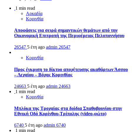
1 min read
Αρκαδία
Κορινθία
Αποφάσεις για σειρά σημαντικών θεμάτων από την
Οικονομική Επιτροπή της Περιφέρειας Πελοποννήσου
26547
5 έτη ago
admin
26547
Κορινθία
Προς έγκριση το δίκτυο αποχέτευσης ακαθάρτων Άσσου
– Λεχαίου – Βόχας Κορινθίας
24663
5 έτη ago
admin
24663
1 min read
Κορινθία
Μπλόκα της Τροχαίας στα διόδια Σπαθοβουνίου στην
Εθνική Οδό Κορίνθου-Τρίπολης (video-φώτο)
6740
5 έτη ago
admin
6740
1 min read