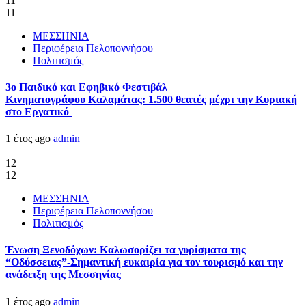
11
11
ΜΕΣΣΗΝΙΑ
Περιφέρεια Πελοποννήσου
Πολιτισμός
3ο Παιδικό και Εφηβικό Φεστιβάλ
Κινηματογράφου Καλαμάτας: 1.500 θεατές μέχρι την Κυριακή
στο Εργατικό
1 έτος ago
admin
12
12
ΜΕΣΣΗΝΙΑ
Περιφέρεια Πελοποννήσου
Πολιτισμός
Ένωση Ξενοδόχων: Καλωσορίζει τα γυρίσματα της
“Οδύσσειας”-Σημαντική ευκαιρία για τον τουρισμό και την
ανάδειξη της Μεσσηνίας
1 έτος ago
admin