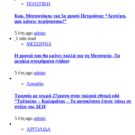
ΠΟΛΙΤΙΚΗ
Κυρ. Μητσοτάκης για 5ο χρυσό Πετρούνια: “Λευτέρη,
μας κάνεις περήφανους!”
5 έτη ago
admin
1 min read
ΜΕΣΣΗΝΙΑ
Η χρονιά που θα κρίνει πολλά για τη Μεσσηνία -Τα
μεγάλα στοιχήματα (video)
5 έτη ago
admin
Αρκαδία
Τροχαίο με νεκρή 27χρονη στην παλαιά εθνική οδό
“Τρίπολης – Καλαμάτας – Το αυτοκίνητο έπεσε πάνω σε
στύλο της ΔΕΗ
5 έτη ago
admin
ΑΡΓΟΛΙΔΑ