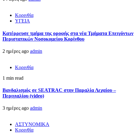
Κορινθία
ΥΓΕΙΑ
Kατέρρευσε τμήμα της οροφής στα νέα Τμήματα Επειγόντων
Περιστατικών Νοσοκομείου Κορίνθου
2 ημέρες ago
admin
Κορινθία
1 min read
Βανδαλισμός σε SEATRAC στην Παραλία Λεχαίου –
Περιγιαλίου (video)
3 ημέρες ago
admin
ΑΣΤΥΝΟΜΙΚΑ
Κορινθία