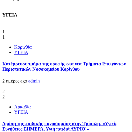
ΥΓΕΙΑ
1
1
Κορινθία
ΥΓΕΙΑ
Kατέρρευσε τμήμα της οροφής στα νέα Τμήματα Επειγόντων
Περιστατικών Νοσοκομείου Κορίνθου
2 ημέρες ago
admin
2
2
Αρκαδία
ΥΓΕΙΑ
Δράση της παιδικής παχυσαρκίας στην Τρίπολη- «Υγιείς
Συνήθειες ΣΗΜΕΡΑ, Υγιή παιδιά ΑΥΡΙΟ!»