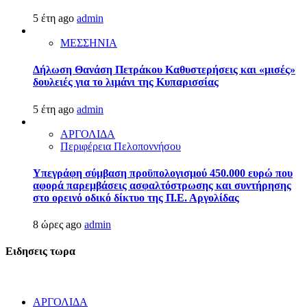
5 έτη ago
admin
ΜΕΣΣΗΝΙΑ
Δήλωση Θανάση Πετράκου Καθυστερήσεις και «μισές»
δουλειές για το λιμάνι της Κυπαρισσίας
5 έτη ago
admin
ΑΡΓΟΛΙΔΑ
Περιφέρεια Πελοποννήσου
Υπεγράφη σύμβαση προϋπολογισμού 450.000 ευρώ που
αφορά παρεμβάσεις ασφαλτόστρωσης και συντήρησης
στο ορεινό οδικό δίκτυο της Π.Ε. Αργολίδας
8 ώρες ago
admin
Ειδησεις τωρα
ΑΡΓΟΛΙΔΑ