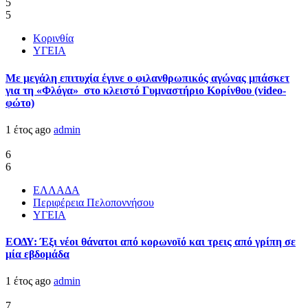
5
5
Κορινθία
ΥΓΕΙΑ
Με μεγάλη επιτυχία έγινε ο φιλανθρωπικός αγώνας μπάσκετ
για τη «Φλόγα» στο κλειστό Γυμναστήριο Κορίνθου (video-
φώτο)
1 έτος ago
admin
6
6
ΕΛΛΑΔΑ
Περιφέρεια Πελοποννήσου
ΥΓΕΙΑ
ΕΟΔΥ: Έξι νέοι θάνατοι από κορωνοϊό και τρεις από γρίπη σε
μία εβδομάδα
1 έτος ago
admin
7