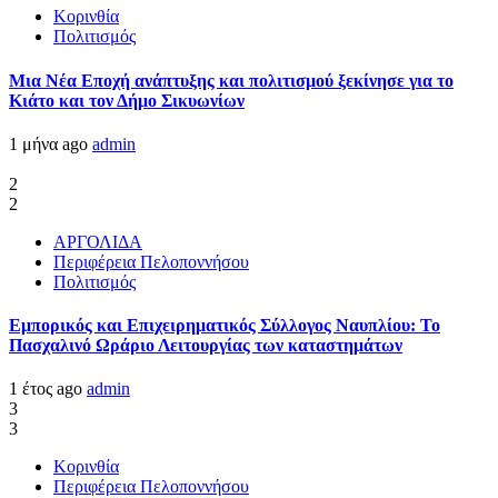
Κορινθία
Πολιτισμός
Μια Νέα Εποχή ανάπτυξης και πολιτισμού ξεκίνησε για το
Κιάτο και τον Δήμο Σικυωνίων
1 μήνα ago
admin
2
2
ΑΡΓΟΛΙΔΑ
Περιφέρεια Πελοποννήσου
Πολιτισμός
Εμπορικός και Επιχειρηματικός Σύλλογος Ναυπλίου: Το
Πασχαλινό Ωράριο Λειτουργίας των καταστημάτων
1 έτος ago
admin
3
3
Κορινθία
Περιφέρεια Πελοποννήσου