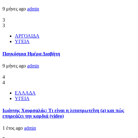
9 μήνες ago
admin
3
3
ΑΡΓΟΛΙΔΑ
ΥΓΕΙΑ
Παγκόσμια Ημέρα Διαβήτη
9 μήνες ago
admin
4
4
ΕΛΛΑΔΑ
ΥΓΕΙΑ
Ιωάννης Χουρσαλάς: Τι είναι η λιποπρωτεΐνη (a) και πώς
επηρεάζει την καρδιά (video)
1 έτος ago
admin