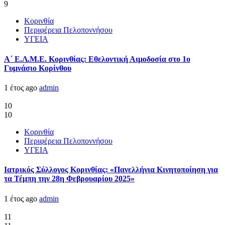
9
Κορινθία
Περιφέρεια Πελοποννήσου
ΥΓΕΙΑ
Α΄ Ε.Λ.Μ.Ε. Κορινθίας: Εθελοντική Αιμοδοσία στο 1ο
Γυμνάσιο Κορίνθου
1 έτος ago
admin
10
10
Κορινθία
Περιφέρεια Πελοποννήσου
ΥΓΕΙΑ
Ιατρικός Σύλλογος Κορινθίας: «Πανελλήνια Κινητοποίηση για
τα Τέμπη την 28η Φεβρουαρίου 2025»
1 έτος ago
admin
11