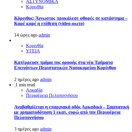
ΑΣΤΥΝΟΜΙΚΑ
Κορινθία
Κόρινθος: Άγνωστος προκάλεσε φθορές σε κατάστημα –
Καρέ καρέ η επίθεση (video-φωτο)
14 ώρες ago
admin
Κορινθία
ΥΓΕΙΑ
Kατέρρευσε τμήμα της οροφής στα νέα Τμήματα
Επειγόντων Περιστατικών Νοσοκομείου Κορίνθου
2 ημέρες ago
admin
1 min read
Αρκαδία
Περιφέρεια Πελοποννήσου
Αναβαθμίζεται η επαρχιακή οδός Αρκαδικό – Σαμπατική
με χρηματοδότηση 1 εκατ. ευρώ από την Περιφέρεια
Πελοποννήσου
3 ημέρες ago
admin