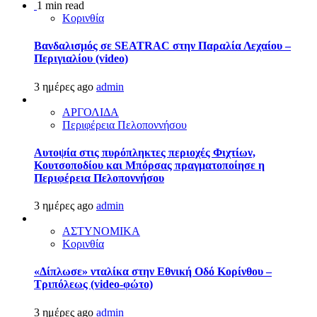
1 min read
Κορινθία
Βανδαλισμός σε SEATRAC στην Παραλία Λεχαίου –
Περιγιαλίου (video)
3 ημέρες ago
admin
ΑΡΓΟΛΙΔΑ
Περιφέρεια Πελοποννήσου
Αυτοψία στις πυρόπληκτες περιοχές Φιχτίων,
Κουτσοποδίου και Μπόρσας πραγματοποίησε η
Περιφέρεια Πελοποννήσου
3 ημέρες ago
admin
ΑΣΤΥΝΟΜΙΚΑ
Κορινθία
«Δίπλωσε» νταλίκα στην Εθνική Oδό Κορίνθου –
Τριπόλεως (video-φώτο)
3 ημέρες ago
admin