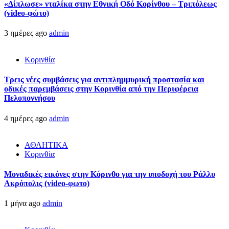
«Δίπλωσε» νταλίκα στην Εθνική Oδό Κορίνθου – Τριπόλεως
(video-φώτο)
3 ημέρες ago
admin
Κορινθία
Τρεις νέες συμβάσεις για αντιπλημμυρική προστασία και
οδικές παρεμβάσεις στην Κορινθία από την Περιφέρεια
Πελοποννήσου
4 ημέρες ago
admin
ΑΘΛΗΤΙΚΑ
Κορινθία
Μοναδικές εικόνες στην Κόρινθο για την υποδοχή του Ράλλυ
Ακρόπολις (video-φωτο)
1 μήνα ago
admin