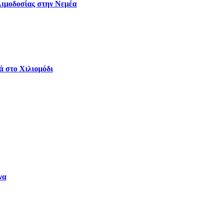
Αιμοδοσίας στην Νεμέα
ά στο Χιλιομόδι
να