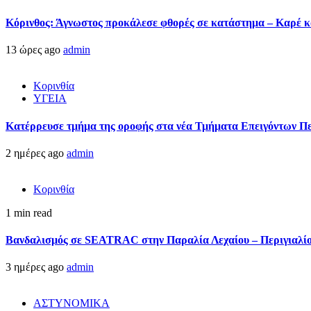
Κόρινθος: Άγνωστος προκάλεσε φθορές σε κατάστημα – Καρέ κα
13 ώρες ago
admin
Κορινθία
ΥΓΕΙΑ
Kατέρρευσε τμήμα της οροφής στα νέα Τμήματα Επειγόντων Π
2 ημέρες ago
admin
Κορινθία
1 min read
Βανδαλισμός σε SEATRAC στην Παραλία Λεχαίου – Περιγιαλίου
3 ημέρες ago
admin
ΑΣΤΥΝΟΜΙΚΑ