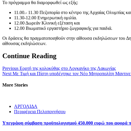
Το πρόγραμμα θα διαμορφωθεί ως εξής:
11.00.- 11.30 Πεζοπορία στο κέντρο της Αρχαίας Ολυμπίας κ
11.30-12.00 Ενημερωτική ομιλία.
12.00 Δωρεάν Κλινική εξέταση και
12.00 Βιωματικό εργαστήριο ζωγραφικής για παιδιά.
Οι δράσεις θα πραγματοποιηθούν στην αίθουσα εκδηλώσεων του Δημ
αίθουσας εκδηλώσεων.
Continue Reading
Previous
Εορτή της κολοκύθας στο Λογκανίκο της Λακωνίας
Next
Με Τιμή και Πίστη υποδέχτηκε τον Νέο Μητροπολίτη Μαντινεί
More Stories
ΑΡΓΟΛΙΔΑ
Περιφέρεια Πελοποννήσου
Υπεγράφη σύμβαση προϋπολογισμού 450.000 ευρώ που αφορά πα