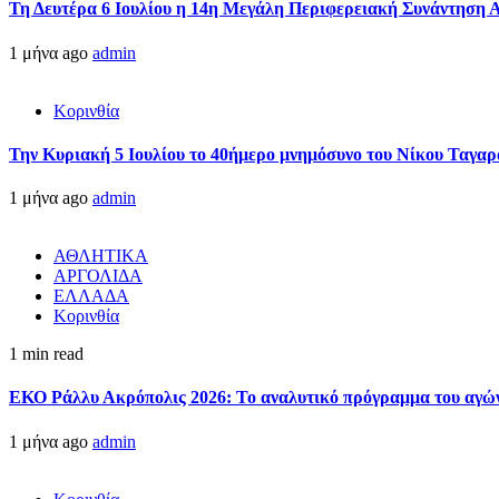
Τη Δευτέρα 6 Ιουλίου η 14η Μεγάλη Περιφερειακή Συνάντηση 
1 μήνα ago
admin
Κορινθία
Την Κυριακή 5 Ιουλίου το 40ήμερο μνημόσυνο του Νίκου Ταγαρ
1 μήνα ago
admin
ΑΘΛΗΤΙΚΑ
ΑΡΓΟΛΙΔΑ
ΕΛΛΑΔΑ
Κορινθία
1 min read
ΕΚΟ Ράλλυ Ακρόπολις 2026: Το αναλυτικό πρόγραμμα του αγώ
1 μήνα ago
admin