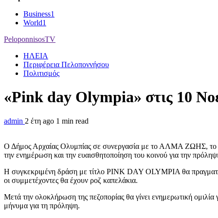
Business
1
World
1
PeloponnisosTV
ΗΛΕΙΑ
Περιφέρεια Πελοποννήσου
Πολιτισμός
«Pink day Olympia» στις 10 Ν
admin
2 έτη ago
1 min read
Ο Δήμος Αρχαίας Ολυμπίας σε συνεργασία με το ΑΛΜΑ ΖΩΗΣ, το Κέ
την ενημέρωση και την ευαισθητοποίηση του κοινού για την πρόληψ
Η συγκεκριμένη δράση με τίτλο PINK DAY OLYMPIA θα πραγματοποι
οι συμμετέχοντες θα έχουν ροζ καπελάκια.
Μετά την ολοκλήρωση της πεζοπορίας θα γίνει ενημερωτική ομιλία γ
μήνυμα για τη πρόληψη.