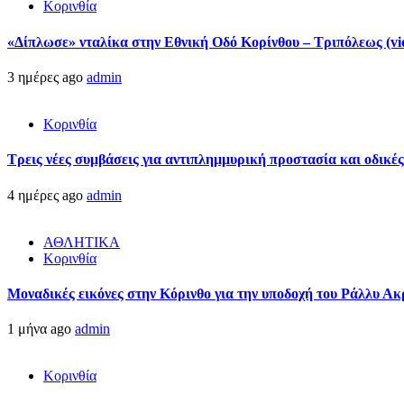
Κορινθία
«Δίπλωσε» νταλίκα στην Εθνική Oδό Κορίνθου – Τριπόλεως (vi
3 ημέρες ago
admin
Κορινθία
Τρεις νέες συμβάσεις για αντιπλημμυρική προστασία και οδικέ
4 ημέρες ago
admin
ΑΘΛΗΤΙΚΑ
Κορινθία
Μοναδικές εικόνες στην Κόρινθο για την υποδοχή του Ράλλυ Ακ
1 μήνα ago
admin
Κορινθία