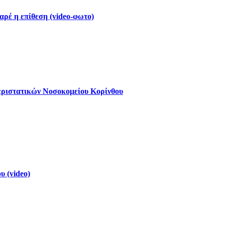
ρέ η επίθεση (video-φωτο)
εριστατικών Νοσοκομείου Κορίνθου
 (video)