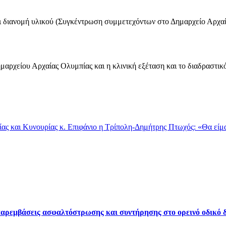
αι διανομή υλικού (Συγκέντρωση συμμετεχόντων στο Δημαρχείο Αρχαί
αρχείου Αρχαίας Ολυμπίας και η κλινική εξέταση και το διαδραστι
ας και Κυνουρίας κ. Επιφάνιο η Τρίπολη-Δημήτρης Πτωχός: «Θα είμα
ρεμβάσεις ασφαλτόστρωσης και συντήρησης στο ορεινό οδικό δ