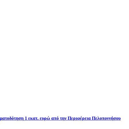
ηματοδότηση 1 εκατ. ευρώ από την Περιφέρεια Πελοποννήσου