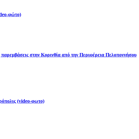
deo-φώτο)
ς παρεμβάσεις στην Κορινθία από την Περιφέρεια Πελοποννήσου
ρόπολις (video-φωτο)