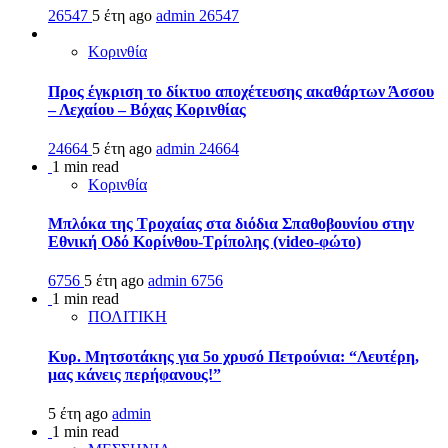
26547
5 έτη ago
admin
26547
Κορινθία
Προς έγκριση το δίκτυο αποχέτευσης ακαθάρτων Άσσου
– Λεχαίου – Βόχας Κορινθίας
24664
5 έτη ago
admin
24664
1 min read
Κορινθία
Μπλόκα της Τροχαίας στα διόδια Σπαθοβουνίου στην
Εθνική Οδό Κορίνθου-Τρίπολης (video-φώτο)
6756
5 έτη ago
admin
6756
1 min read
ΠΟΛΙΤΙΚΗ
Κυρ. Μητσοτάκης για 5ο χρυσό Πετρούνια: “Λευτέρη,
μας κάνεις περήφανους!”
5 έτη ago
admin
1 min read