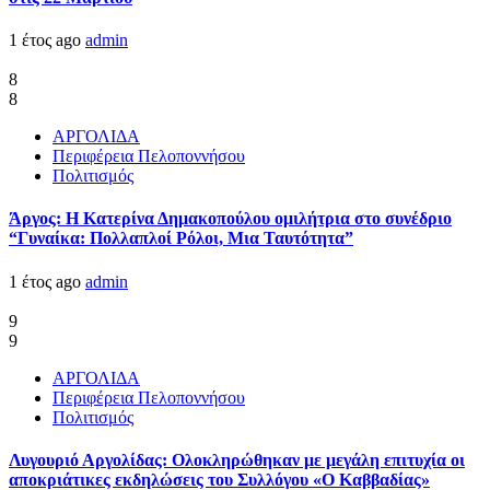
1 έτος ago
admin
8
8
ΑΡΓΟΛΙΔΑ
Περιφέρεια Πελοποννήσου
Πολιτισμός
Άργος: Η Κατερίνα Δημακοπούλου ομιλήτρια στο συνέδριο
“Γυναίκα: Πολλαπλοί Ρόλοι, Μια Ταυτότητα”
1 έτος ago
admin
9
9
ΑΡΓΟΛΙΔΑ
Περιφέρεια Πελοποννήσου
Πολιτισμός
Λυγουριό Αργολίδας: Ολοκληρώθηκαν με μεγάλη επιτυχία οι
αποκριάτικες εκδηλώσεις του Συλλόγου «Ο Καββαδίας»