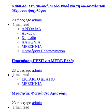
Ναύπλιο: Στη φυλακή οι δύο Ινδοί για τη δολοφονία του
58χρονου ψυχολόγου
20 ώρες ago
admin
1 min read
ΑΡΓΟΛΙΔΑ
Αρκαδία
Κορινθία
ΛΑΚΩΝΙΑ
ΜΕΣΣΗΝΙΑ
Περιφέρεια Πελοποννήσου
Παρέμβαση ΠΕΣΠ για MERE Ελλάς
23 ώρες ago
admin
1 min read
ΕΚΤΑΚΤΟ ΔΕΛΤΙΟ
ΜΕΣΣΗΝΙΑ
Μεσσηνία: Φωτιά στο Αριοχώρι
23 ώρες ago
admin
1 min read