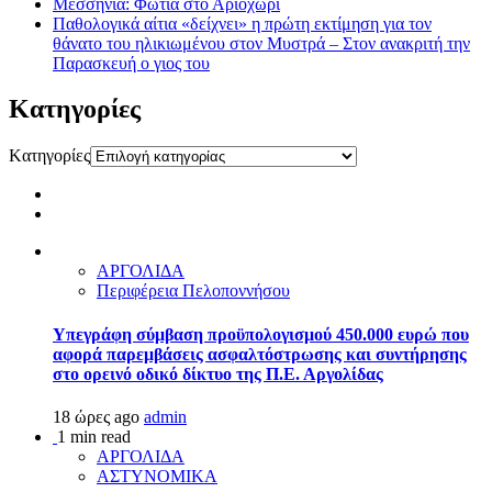
Μεσσηνία: Φωτιά στο Αριοχώρι
Παθολογικά αίτια «δείχνει» η πρώτη εκτίμηση για τον
θάνατο του ηλικιωμένου στον Μυστρά – Στον ανακριτή την
Παρασκευή ο γιος του
Kατηγορίες
Kατηγορίες
ΑΡΓΟΛΙΔΑ
Περιφέρεια Πελοποννήσου
Υπεγράφη σύμβαση προϋπολογισμού 450.000 ευρώ που
αφορά παρεμβάσεις ασφαλτόστρωσης και συντήρησης
στο ορεινό οδικό δίκτυο της Π.Ε. Αργολίδας
18 ώρες ago
admin
1 min read
ΑΡΓΟΛΙΔΑ
ΑΣΤΥΝΟΜΙΚΑ