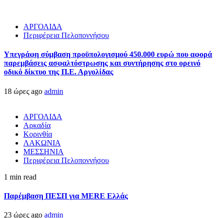
ΑΡΓΟΛΙΔΑ
Περιφέρεια Πελοποννήσου
Υπεγράφη σύμβαση προϋπολογισμού 450.000 ευρώ που αφορά
παρεμβάσεις ασφαλτόστρωσης και συντήρησης στο ορεινό
οδικό δίκτυο της Π.Ε. Αργολίδας
18 ώρες ago
admin
ΑΡΓΟΛΙΔΑ
Αρκαδία
Κορινθία
ΛΑΚΩΝΙΑ
ΜΕΣΣΗΝΙΑ
Περιφέρεια Πελοποννήσου
1 min read
Παρέμβαση ΠΕΣΠ για MERE Ελλάς
23 ώρες ago
admin