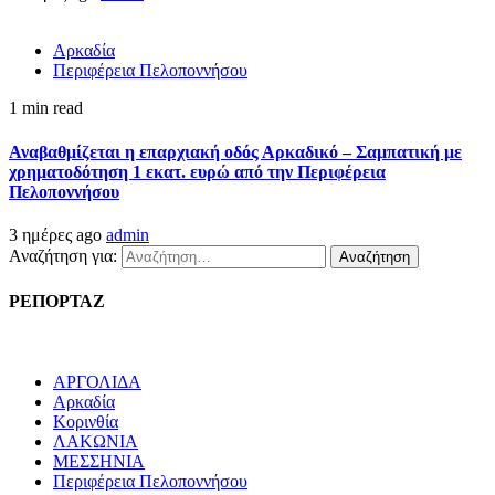
Αρκαδία
Περιφέρεια Πελοποννήσου
1 min read
Αναβαθμίζεται η επαρχιακή οδός Αρκαδικό – Σαμπατική με
χρηματοδότηση 1 εκατ. ευρώ από την Περιφέρεια
Πελοποννήσου
3 ημέρες ago
admin
Αναζήτηση για:
ΡΕΠΟΡΤΑΖ
ΑΡΓΟΛΙΔΑ
Αρκαδία
Κορινθία
ΛΑΚΩΝΙΑ
ΜΕΣΣΗΝΙΑ
Περιφέρεια Πελοποννήσου