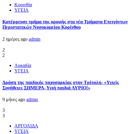
Κορινθία
ΥΓΕΙΑ
Kατέρρευσε τμήμα της οροφής στα νέα Τμήματα Επειγόντων
Περιστατικών Νοσοκομείου Κορίνθου
2 ημέρες ago
admin
2
2
Αρκαδία
ΥΓΕΙΑ
Δράση της παιδικής παχυσαρκίας στην Τρίπολη- «Υγιείς
Συνήθειες ΣΗΜΕΡΑ, Υγιή παιδιά ΑΥΡΙΟ!»
9 μήνες ago
admin
3
3
ΑΡΓΟΛΙΔΑ
ΥΓΕΙΑ