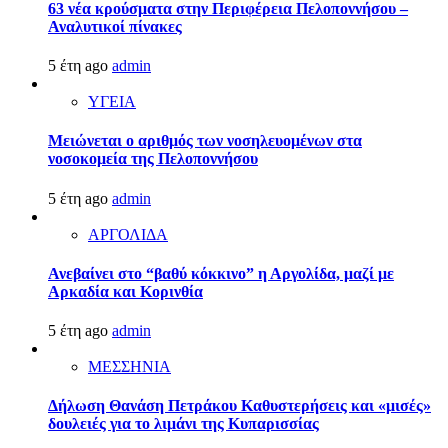
63 νέα κρούσματα στην Περιφέρεια Πελοποννήσου –
Αναλυτικοί πίνακες
5 έτη ago
admin
ΥΓΕΙΑ
Μειώνεται ο αριθμός των νοσηλευομένων στα
νοσοκομεία της Πελοποννήσου
5 έτη ago
admin
ΑΡΓΟΛΙΔΑ
Ανεβαίνει στο “βαθύ κόκκινο” η Αργολίδα, μαζί με
Αρκαδία και Κορινθία
5 έτη ago
admin
ΜΕΣΣΗΝΙΑ
Δήλωση Θανάση Πετράκου Καθυστερήσεις και «μισές»
δουλειές για το λιμάνι της Κυπαρισσίας