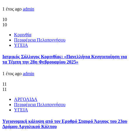
1 έτος ago
admin
10
10
Κορινθία
Περιφέρεια Πελοποννήσου
ΥΓΕΙΑ
Ιατρικός Σύλλογος Κορινθίας: «Πανελλήνια Κινητοποίηση για
τα Τέμπη την 28η Φεβρουαρίου 2025»
1 έτος ago
admin
11
11
ΑΡΓΟΛΙΔΑ
Περιφέρεια Πελοποννήσου
ΥΓΕΙΑ
Υγειονομική κάλυψη από τον Ερυθρό Σταυρό Άργους του 23ου
Δρόμου Αργολικού Κόλπου