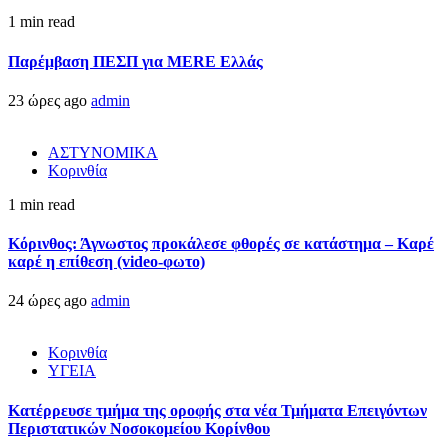
1 min read
Παρέμβαση ΠΕΣΠ για MERE Ελλάς
23 ώρες ago
admin
ΑΣΤΥΝΟΜΙΚΑ
Κορινθία
1 min read
Κόρινθος: Άγνωστος προκάλεσε φθορές σε κατάστημα – Καρέ
καρέ η επίθεση (video-φωτο)
24 ώρες ago
admin
Κορινθία
ΥΓΕΙΑ
Kατέρρευσε τμήμα της οροφής στα νέα Τμήματα Επειγόντων
Περιστατικών Νοσοκομείου Κορίνθου