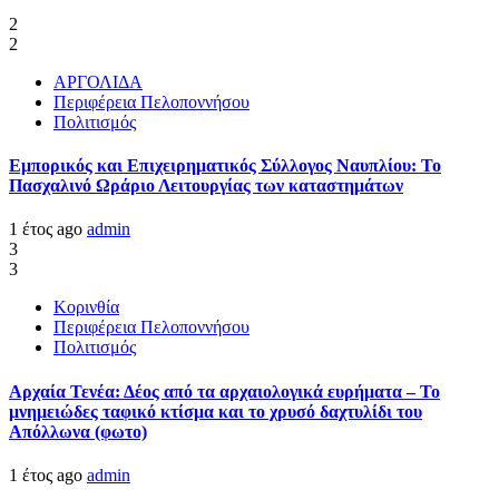
2
2
ΑΡΓΟΛΙΔΑ
Περιφέρεια Πελοποννήσου
Πολιτισμός
Εμπορικός και Επιχειρηματικός Σύλλογος Ναυπλίου: Το
Πασχαλινό Ωράριο Λειτουργίας των καταστημάτων
1 έτος ago
admin
3
3
Κορινθία
Περιφέρεια Πελοποννήσου
Πολιτισμός
Αρχαία Τενέα: Δέος από τα αρχαιολογικά ευρήματα – Το
μνημειώδες ταφικό κτίσμα και το χρυσό δαχτυλίδι του
Απόλλωνα (φωτο)
1 έτος ago
admin