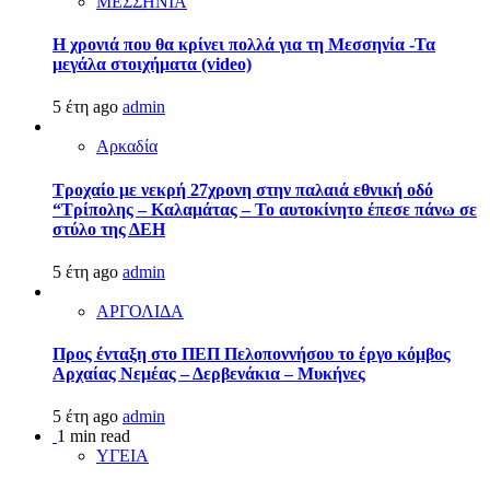
ΜΕΣΣΗΝΙΑ
Η χρονιά που θα κρίνει πολλά για τη Μεσσηνία -Τα
μεγάλα στοιχήματα (video)
5 έτη ago
admin
Αρκαδία
Τροχαίο με νεκρή 27χρονη στην παλαιά εθνική οδό
“Τρίπολης – Καλαμάτας – Το αυτοκίνητο έπεσε πάνω σε
στύλο της ΔΕΗ
5 έτη ago
admin
ΑΡΓΟΛΙΔΑ
Προς ένταξη στο ΠΕΠ Πελοποννήσου το έργο κόμβος
Αρχαίας Νεμέας – Δερβενάκια – Μυκήνες
5 έτη ago
admin
1 min read
ΥΓΕΙΑ