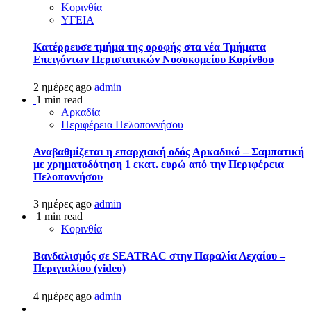
Κορινθία
ΥΓΕΙΑ
Kατέρρευσε τμήμα της οροφής στα νέα Τμήματα
Επειγόντων Περιστατικών Νοσοκομείου Κορίνθου
2 ημέρες ago
admin
1 min read
Αρκαδία
Περιφέρεια Πελοποννήσου
Αναβαθμίζεται η επαρχιακή οδός Αρκαδικό – Σαμπατική
με χρηματοδότηση 1 εκατ. ευρώ από την Περιφέρεια
Πελοποννήσου
3 ημέρες ago
admin
1 min read
Κορινθία
Βανδαλισμός σε SEATRAC στην Παραλία Λεχαίου –
Περιγιαλίου (video)
4 ημέρες ago
admin