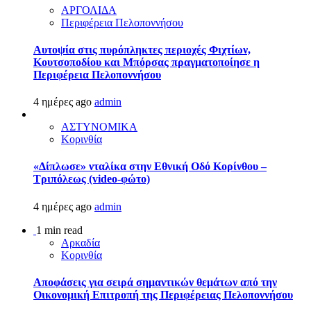
ΑΡΓΟΛΙΔΑ
Περιφέρεια Πελοποννήσου
Αυτοψία στις πυρόπληκτες περιοχές Φιχτίων,
Κουτσοποδίου και Μπόρσας πραγματοποίησε η
Περιφέρεια Πελοποννήσου
4 ημέρες ago
admin
ΑΣΤΥΝΟΜΙΚΑ
Κορινθία
«Δίπλωσε» νταλίκα στην Εθνική Oδό Κορίνθου –
Τριπόλεως (video-φώτο)
4 ημέρες ago
admin
1 min read
Αρκαδία
Κορινθία
Αποφάσεις για σειρά σημαντικών θεμάτων από την
Οικονομική Επιτροπή της Περιφέρειας Πελοποννήσου