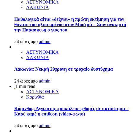
ΑΣΤΥΝΟΜΙΚΑ
ΛΑΚΩΝΙΑ
Παθολογικά αίτια «δείχνει» η πρώτη εκτίμηση για τον
θάνατο του ηλικιωμένου στον Μυστρά – Στον ανακριτή
την Παρασκευή ο γιος του
24 ώρες ago
admin
ΑΣΤΥΝΟΜΙΚΑ
ΛΑΚΩΝΙΑ
Λακωνία: Νεκρή 29χρονη σε τροχαίο δυστύχημα
24 ώρες ago
admin
1 min read
ΑΣΤΥΝΟΜΙΚΑ
Κορινθία
Κόρινθος: Άγνωστος προκάλεσε φθορές σε κατάστημα –
Καρέ καρέ η επίθεση (video-φωτο)
24 ώρες ago
admin