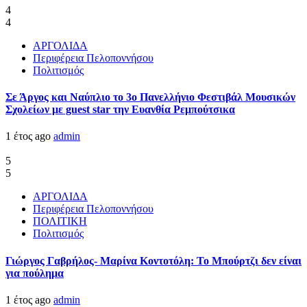
4
4
ΑΡΓΟΛΙΔΑ
Περιφέρεια Πελοποννήσου
Πολιτισμός
Σε Άργος και Ναύπλιο το 3ο Πανελλήνιο Φεστιβάλ Μουσικών
Σχολείων με guest star την Ευανθία Ρεμπούτσικα
1 έτος ago
admin
5
5
ΑΡΓΟΛΙΔΑ
Περιφέρεια Πελοποννήσου
ΠΟΛΙΤΙΚΗ
Πολιτισμός
Γιώργος Γαβρήλος- Μαρίνα Κοντοτόλη: Το Μπούρτζι δεν είναι
για πούλημα
1 έτος ago
admin