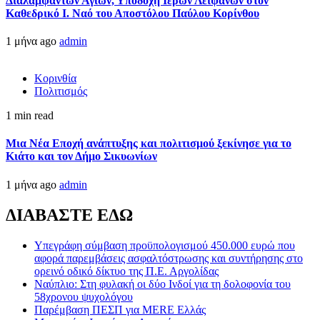
Διαλαμψάντων Αγίων, Υποδοχή Ιερών Λειψάνων στον
Καθεδρικό Ι. Ναό του Αποστόλου Παύλου Κορίνθου
1 μήνα ago
admin
Κορινθία
Πολιτισμός
1 min read
Μια Νέα Εποχή ανάπτυξης και πολιτισμού ξεκίνησε για το
Κιάτο και τον Δήμο Σικυωνίων
1 μήνα ago
admin
ΔΙΑΒΑΣΤΕ ΕΔΩ
Υπεγράφη σύμβαση προϋπολογισμού 450.000 ευρώ που
αφορά παρεμβάσεις ασφαλτόστρωσης και συντήρησης στο
ορεινό οδικό δίκτυο της Π.Ε. Αργολίδας
Ναύπλιο: Στη φυλακή οι δύο Ινδοί για τη δολοφονία του
58χρονου ψυχολόγου
Παρέμβαση ΠΕΣΠ για MERE Ελλάς