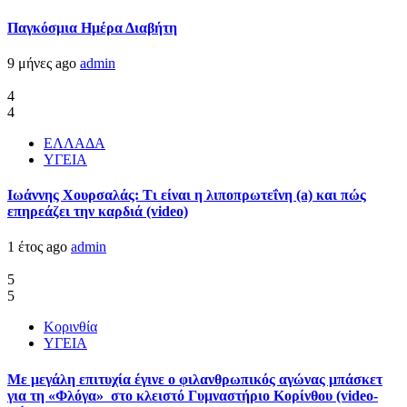
Παγκόσμια Ημέρα Διαβήτη
9 μήνες ago
admin
4
4
ΕΛΛΑΔΑ
ΥΓΕΙΑ
Ιωάννης Χουρσαλάς: Τι είναι η λιποπρωτεΐνη (a) και πώς
επηρεάζει την καρδιά (video)
1 έτος ago
admin
5
5
Κορινθία
ΥΓΕΙΑ
Με μεγάλη επιτυχία έγινε ο φιλανθρωπικός αγώνας μπάσκετ
για τη «Φλόγα» στο κλειστό Γυμναστήριο Κορίνθου (video-