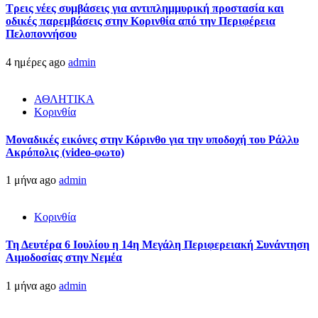
Τρεις νέες συμβάσεις για αντιπλημμυρική προστασία και
οδικές παρεμβάσεις στην Κορινθία από την Περιφέρεια
Πελοποννήσου
4 ημέρες ago
admin
ΑΘΛΗΤΙΚΑ
Κορινθία
Μοναδικές εικόνες στην Κόρινθο για την υποδοχή του Ράλλυ
Ακρόπολις (video-φωτο)
1 μήνα ago
admin
Κορινθία
Τη Δευτέρα 6 Ιουλίου η 14η Μεγάλη Περιφερειακή Συνάντηση
Αιμοδοσίας στην Νεμέα
1 μήνα ago
admin