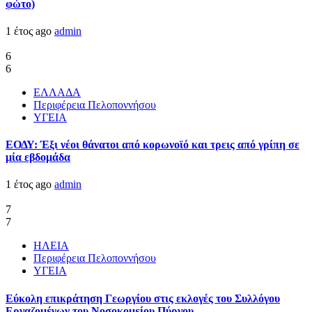
φώτο)
1 έτος ago
admin
6
6
ΕΛΛΑΔΑ
Περιφέρεια Πελοποννήσου
ΥΓΕΙΑ
ΕΟΔΥ: Έξι νέοι θάνατοι από κορωνοϊό και τρεις από γρίπη σε
μία εβδομάδα
1 έτος ago
admin
7
7
ΗΛΕΙΑ
Περιφέρεια Πελοποννήσου
ΥΓΕΙΑ
Εύκολη επικράτηση Γεωργίου στις εκλογές του Συλλόγου
Εργαζομένων του Νοσοκομείου Πύργου