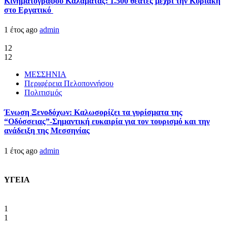
Κινηματογράφου Καλαμάτας: 1.500 θεατές μέχρι την Κυριακή
στο Εργατικό
1 έτος ago
admin
12
12
ΜΕΣΣΗΝΙΑ
Περιφέρεια Πελοποννήσου
Πολιτισμός
Ένωση Ξενοδόχων: Καλωσορίζει τα γυρίσματα της
“Οδύσσειας”-Σημαντική ευκαιρία για τον τουρισμό και την
ανάδειξη της Μεσσηνίας
1 έτος ago
admin
ΥΓΕΙΑ
1
1