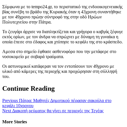
Σύμφωνα με το tempo24.gr, το περιστατικό της ενδοοικογενειακής
βίας συνέβη το βράδυ της Κυριακής όταν η 43χρονη συναντήθηκε
με τον 49χρονο πρώην σύντροφό της στην οδό Ηρώων
Πολυτεχνείου στην Πάτρα.
Το ζευγάρι άρχισε να διαπληκτίζεται και γρήγορα ο καβγάς ξέφυγε
εκτός ορίων, με τον άνδρα να σπρώχνει με δύναμη τη γυναίκα η
οποία έπεσε στο έδαφος και χτύπησε το κεφάλι της στο κράσπεδο.
Αμεσα στο σημείο έφθασε ασθενοφόρο που την μετάφερε στο
νοσοκομείο με σοβαρά τραύματα.
Οι αστυνομικοί κατάφεραν να τον εντοπίσουν τον 49χρονο με
υλικό από κάμερες της περιοχής και προχώρησαν στη σύλληψή
του.
Continue Reading
Previous
Πάτρα: Μαθητές Δημοτικού πέρασαν σακούλα στο
κεφάλι 10χρονου
Next
Διακοπή ρεύματος θα γίνει σε περιοχές της Τεγέας
More Stories