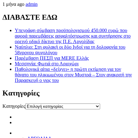
1 μήνα ago
admin
ΔΙΑΒΑΣΤΕ ΕΔΩ
Υπεγράφη σύμβαση προϋπολογισμού 450.000 ευρώ που
αφορά παρεμβάσεις ασφαλτόστρωσης και συντήρησης στο
ορεινό οδικό δίκτυο της Π.Ε. Αργολίδας
Ναύπλιο: Στη φυλακή οι δύο Ινδοί για τη δολοφονία του
58χρονου ψυχολόγου
Παρέμβαση ΠΕΣΠ για MERE Ελλάς
Μεσσηνία: Φωτιά στο Αριοχώρι
Παθολογικά αίτια «δείχνει» η πρώτη εκτίμηση για τον
θάνατο του ηλικιωμένου στον Μυστρά – Στον ανακριτή την
Παρασκευή ο γιος του
Kατηγορίες
Kατηγορίες