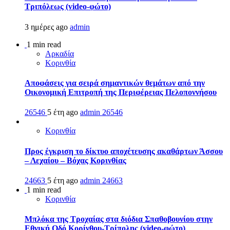
Τριπόλεως (video-φώτο)
3 ημέρες ago
admin
1 min read
Αρκαδία
Κορινθία
Αποφάσεις για σειρά σημαντικών θεμάτων από την
Οικονομική Επιτροπή της Περιφέρειας Πελοποννήσου
26546
5 έτη ago
admin
26546
Κορινθία
Προς έγκριση το δίκτυο αποχέτευσης ακαθάρτων Άσσου
– Λεχαίου – Βόχας Κορινθίας
24663
5 έτη ago
admin
24663
1 min read
Κορινθία
Μπλόκα της Τροχαίας στα διόδια Σπαθοβουνίου στην
Εθνική Οδό Κορίνθου-Τρίπολης (video-φώτο)