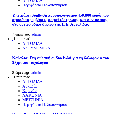
ΑΡΓΟΛΙΔΑ
Περιφέρεια Πελοποννήσου
Υπεγράφη σύμβαση προϋπολογισμού 450.000 ευρώ που
αφορά παρεμβάσεις ασφαλτόστρωσης και συντήρησης
στο ορεινό οδικό δίκτυο της Π.Ε. Αργολίδας
7 ώρες ago
admin
1 min read
ΑΡΓΟΛΙΔΑ
ΑΣΤΥΝΟΜΙΚΑ
Ναύπλιο: Στη φυλακή οι δύο Ινδοί για τη δολοφονία του
58χρονου ψυχολόγου
8 ώρες ago
admin
1 min read
ΑΡΓΟΛΙΔΑ
Αρκαδία
Κορινθία
ΛΑΚΩΝΙΑ
ΜΕΣΣΗΝΙΑ
Περιφέρεια Πελοποννήσου