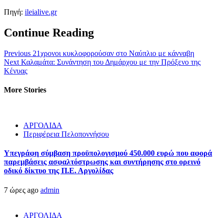
Πηγή:
ileialive.gr
Continue Reading
Previous
21χρονοι κυκλοφορούσαν στο Ναύπλιο με κάνναβη
Next
Καλαμάτα: Συνάντηση του Δημάρχου με την Πρόξενο της
Κένυας
More Stories
ΑΡΓΟΛΙΔΑ
Περιφέρεια Πελοποννήσου
Υπεγράφη σύμβαση προϋπολογισμού 450.000 ευρώ που αφορά
παρεμβάσεις ασφαλτόστρωσης και συντήρησης στο ορεινό
οδικό δίκτυο της Π.Ε. Αργολίδας
7 ώρες ago
admin
ΑΡΓΟΛΙΔΑ