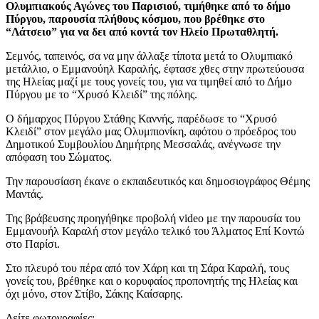
Ολυμπιακούς Αγώνες του Παρισιού, τιμήθηκε από το δήμο
Πύργου, παρουσία πλήθους κόσμου, που βρέθηκε στο
“Λάτσειο” για να δει από κοντά τον Ηλείο Πρωταθλητή.
Σεμνός, ταπεινός, σα να μην άλλαξε τίποτα μετά το Ολυμπιακό
μετάλλιο, ο Εμμανούηλ Καραλής, έφτασε χθες στην πρωτεύουσα
της Ηλείας μαζί με τους γονείς του, για να τιμηθεί από το Δήμο
Πύργου με το “Χρυσό Κλειδί” της πόλης.
Ο δήμαρχος Πύργου Στάθης Καννής, παρέδωσε το “Χρυσό
Κλειδί” στον μεγάλο μας Ολυμπιονίκη, αφότου ο πρόεδρος του
Δημοτικού Συμβουλίου Δημήτρης Μεσσαλάς, ανέγνωσε την
απόφαση του Σώματος.
Την παρουσίαση έκανε ο εκπαιδευτικός και δημοσιογράφος Θέμης
Μαντάς.
Της βράβευσης προηγήθηκε προβολή video με την παρουσία του
Εμμανουήλ Καραλή στον μεγάλο τελικό του Άλματος Επί Κοντώ
στο Παρίσι.
Στο πλευρό του πέρα από τον Χάρη και τη Σάρα Καραλή, τους
γονείς του, βρέθηκε και ο κορυφαίος προπονητής της Ηλείας και
όχι μόνο, στον Στίβο, Σάκης Καίσαρης.
Δείτε φωτογραφίες: