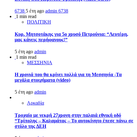
6738
5 έτη ago
admin
6738
1 min read
ΠΟΛΙΤΙΚΗ
Κυρ. Μητσοτάκης για 5ο χρυσό Πετρούνια: “Λευτέρη,
μας κάνεις περήφανους!”
5 έτη ago
admin
1 min read
ΜΕΣΣΗΝΙΑ
Η χρονιά που θα κρίνει πολλά για τη Μεσσηνία -Τα
μεγάλα στοιχήματα (video)
5 έτη ago
admin
Αρκαδία
Τροχαίο με νεκρή 27χρονη στην παλαιά εθνική οδό
“Τρίπολης – Καλαμάτας – Το αυτοκίνητο έπεσε πάνω σε
στύλο της ΔΕΗ