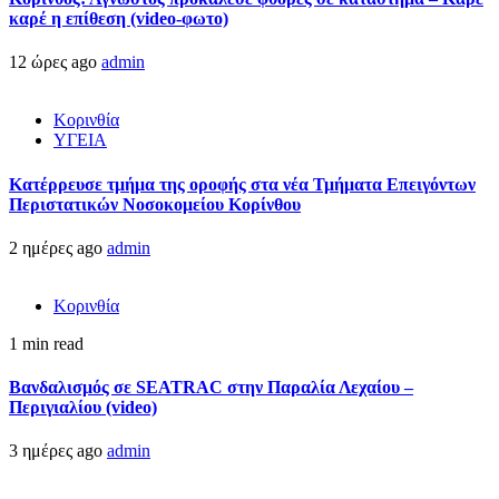
καρέ η επίθεση (video-φωτο)
12 ώρες ago
admin
Κορινθία
ΥΓΕΙΑ
Kατέρρευσε τμήμα της οροφής στα νέα Τμήματα Επειγόντων
Περιστατικών Νοσοκομείου Κορίνθου
2 ημέρες ago
admin
Κορινθία
1 min read
Βανδαλισμός σε SEATRAC στην Παραλία Λεχαίου –
Περιγιαλίου (video)
3 ημέρες ago
admin