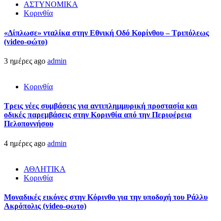
ΑΣΤΥΝΟΜΙΚΑ
Κορινθία
«Δίπλωσε» νταλίκα στην Εθνική Oδό Κορίνθου – Τριπόλεως
(video-φώτο)
3 ημέρες ago
admin
Κορινθία
Τρεις νέες συμβάσεις για αντιπλημμυρική προστασία και
οδικές παρεμβάσεις στην Κορινθία από την Περιφέρεια
Πελοποννήσου
4 ημέρες ago
admin
ΑΘΛΗΤΙΚΑ
Κορινθία
Μοναδικές εικόνες στην Κόρινθο για την υποδοχή του Ράλλυ
Ακρόπολις (video-φωτο)