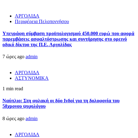
ΑΡΓΟΛΙΔΑ
Περιφέρεια Πελοποννήσου
Υπεγράφη σύμβαση προϋπολογισμού 450.000 ευρώ που αφορά
παρεμβάσεις ασφαλτόστρωσης και συντήρησης στο ορεινό
οδικό δίκτυο της Π.Ε. Αργολίδας
7 ώρες ago
admin
ΑΡΓΟΛΙΔΑ
ΑΣΤΥΝΟΜΙΚΑ
1 min read
Ναύπλιο: Στη φυλακή οι δύο Ινδοί για τη δολοφονία του
58χρονου ψυχολόγου
8 ώρες ago
admin
ΑΡΓΟΛΙΔΑ