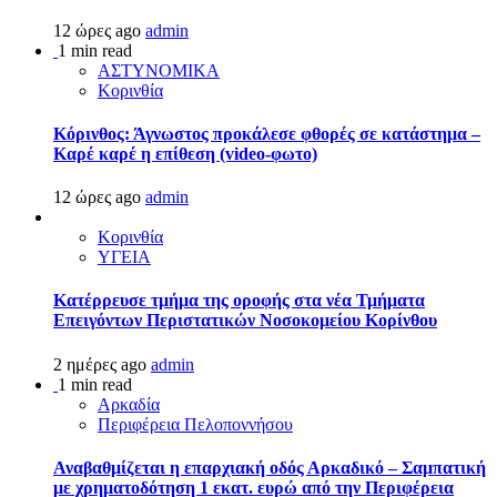
12 ώρες ago
admin
1 min read
ΑΣΤΥΝΟΜΙΚΑ
Κορινθία
Κόρινθος: Άγνωστος προκάλεσε φθορές σε κατάστημα –
Καρέ καρέ η επίθεση (video-φωτο)
12 ώρες ago
admin
Κορινθία
ΥΓΕΙΑ
Kατέρρευσε τμήμα της οροφής στα νέα Τμήματα
Επειγόντων Περιστατικών Νοσοκομείου Κορίνθου
2 ημέρες ago
admin
1 min read
Αρκαδία
Περιφέρεια Πελοποννήσου
Αναβαθμίζεται η επαρχιακή οδός Αρκαδικό – Σαμπατική
με χρηματοδότηση 1 εκατ. ευρώ από την Περιφέρεια