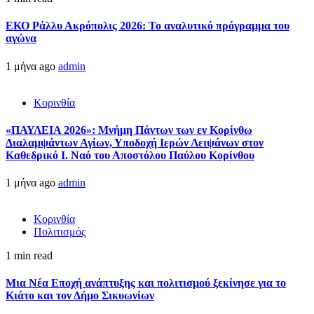
ΕΚΟ Ράλλυ Ακρόπολις 2026: Το αναλυτικό πρόγραμμα του
αγώνα
1 μήνα ago
admin
Κορινθία
«ΠΑΥΛΕΙΑ 2026»: Μνήμη Πάντων των εν Κορίνθω
Διαλαμψάντων Αγίων, Υποδοχή Ιερών Λειψάνων στον
Καθεδρικό Ι. Ναό του Αποστόλου Παύλου Κορίνθου
1 μήνα ago
admin
Κορινθία
Πολιτισμός
1 min read
Μια Νέα Εποχή ανάπτυξης και πολιτισμού ξεκίνησε για το
Κιάτο και τον Δήμο Σικυωνίων