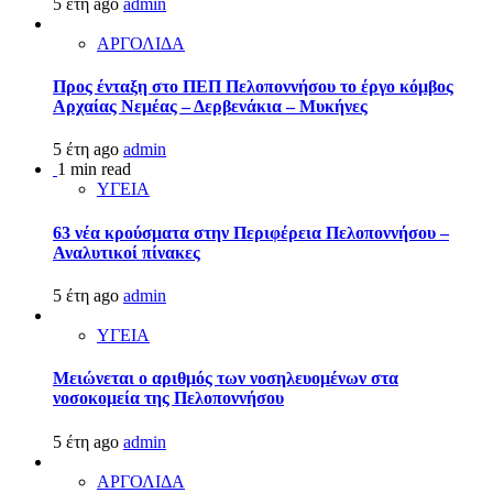
5 έτη ago
admin
ΑΡΓΟΛΙΔΑ
Προς ένταξη στο ΠΕΠ Πελοποννήσου το έργο κόμβος
Αρχαίας Νεμέας – Δερβενάκια – Μυκήνες
5 έτη ago
admin
1 min read
ΥΓΕΙΑ
63 νέα κρούσματα στην Περιφέρεια Πελοποννήσου –
Αναλυτικοί πίνακες
5 έτη ago
admin
ΥΓΕΙΑ
Μειώνεται ο αριθμός των νοσηλευομένων στα
νοσοκομεία της Πελοποννήσου
5 έτη ago
admin
ΑΡΓΟΛΙΔΑ