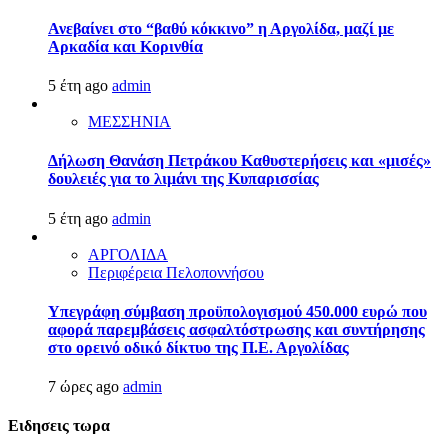
Ανεβαίνει στο “βαθύ κόκκινο” η Αργολίδα, μαζί με
Αρκαδία και Κορινθία
5 έτη ago
admin
ΜΕΣΣΗΝΙΑ
Δήλωση Θανάση Πετράκου Καθυστερήσεις και «μισές»
δουλειές για το λιμάνι της Κυπαρισσίας
5 έτη ago
admin
ΑΡΓΟΛΙΔΑ
Περιφέρεια Πελοποννήσου
Υπεγράφη σύμβαση προϋπολογισμού 450.000 ευρώ που
αφορά παρεμβάσεις ασφαλτόστρωσης και συντήρησης
στο ορεινό οδικό δίκτυο της Π.Ε. Αργολίδας
7 ώρες ago
admin
Ειδησεις τωρα