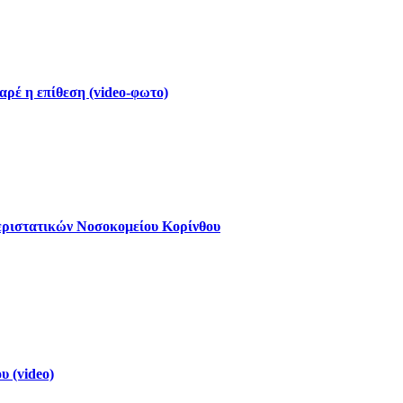
ρέ η επίθεση (video-φωτο)
εριστατικών Νοσοκομείου Κορίνθου
 (video)