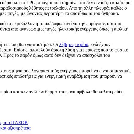
αέριο και το LPG, πράγμα που σημαίνει ότι δεν είναι ό,τι καλύτερο
 παραδοσιακούς λέβητες πετρελαίου. Από τη άλλη πλευρά, καθώς ο
σιμες πηγές, μειώνοντας περαιτέρω το αποτύπωμα του άνθρακα.
ό το περιβάλλον ή το υπέδαφος αντί να την παράγουν, αυτό τις
ύνται από ανανεώσιμες πηγές ηλεκτρικής ενέργειας όπως η αιολική
ήτης ποιο θα εγκαταστήσει. Οι
λέβητες αερίου
, ενώ έχουν
θεσμα. Επίσης, αποτελούν άριστη λύση για περιοχές που το φυσικό
ν. Προς το παρόν όμως αυτό δεν δείχνει να απασχολεί του
τους μηνιαίους λογαριασμούς ενέργειας μπορεί να είναι σημαντική,
 κρατικές επιδοτήσεις για ενεργειακή αναβάθμιση που μπορούν να
αερίου και των αντλιών θερμότητας αναμφίβολα θα καλυτερεύει,
τές του ΠΑΣΟΚ
και αξιοπρέπεια