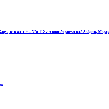
φλόγες στα σπίτια – Νέο 112 για απομάκρυνση από Λούμπα, Μορ
να