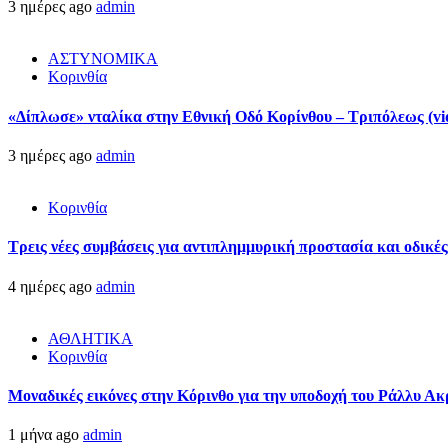
3 ημέρες ago
admin
ΑΣΤΥΝΟΜΙΚΑ
Κορινθία
«Δίπλωσε» νταλίκα στην Εθνική Oδό Κορίνθου – Τριπόλεως (vi
3 ημέρες ago
admin
Κορινθία
Τρεις νέες συμβάσεις για αντιπλημμυρική προστασία και οδικέ
4 ημέρες ago
admin
ΑΘΛΗΤΙΚΑ
Κορινθία
Μοναδικές εικόνες στην Κόρινθο για την υποδοχή του Ράλλυ Ακ
1 μήνα ago
admin