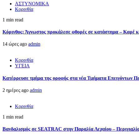
ΑΣΤΥΝΟΜΙΚΑ
Κορινθία
1 min read
Κόρινθος: Άγνωστος προκάλεσε φθορές σε κατάστημα – Καρέ κα
14 ώρες ago
admin
Κορινθία
ΥΓΕΙΑ
Kατέρρευσε τμήμα της οροφής στα νέα Τμήματα Επειγόντων Π
2 ημέρες ago
admin
Κορινθία
1 min read
Βανδαλισμός σε SEATRAC στην Παραλία Λεχαίου – Περιγιαλίου