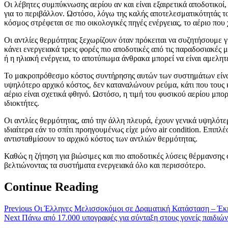
Οι λέβητες συμπύκνωσης αερίου αν και είναι εξαιρετικά αποδοτικοί,
για το περιβάλλον. Ωστόσο, λόγω της καλής αποτελεσματικότητάς τ
κόσμος στρέφεται σε πιο οικολογικές πηγές ενέργειας, το αέριο πο
Οι αντλίες θερμότητας ξεχωρίζουν όταν πρόκειται να συζητήσουμε γ
κάνει ενεργειακά τρεις φορές πιο αποδοτικές από τις παραδοσιακέ
ή η ηλιακή ενέργεια, το αποτύπωμα άνθρακα μπορεί να είναι αμελητ
Το μακροπρόθεσμο κόστος συντήρησης αυτών των συστημάτων είναι ε
υψηλότερο αρχικό κόστος, δεν καταναλώνουν ρεύμα, κάτι που τους 
αέριο είναι σχετικά φθηνό. Ωστόσο, η τιμή του φυσικού αερίου μπο
ιδιοκτήτες.
Οι αντλίες θερμότητας, από την άλλη πλευρά, έχουν γενικά υψηλότε
ιδιαίτερα εάν το σπίτι προηγουμένως είχε μόνο air condition. Επιπλ
αντισταθμίσουν το αρχικό κόστος των αντλιών θερμότητας.
Καθώς η ζήτηση για βιώσιμες και πιο αποδοτικές λύσεις θέρμανσης
βελτιώνοντας τα συστήματα ενεργειακά όλο και περισσότερο.
Continue Reading
Previous
Οι Έλληνες Μελισσοκόμοι σε Δραματική Κατάσταση – Έκ
Next
Πάνω από 17.000 υπογραφές για σύνταξη στους γονείς παιδιών