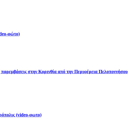
deo-φώτο)
ς παρεμβάσεις στην Κορινθία από την Περιφέρεια Πελοποννήσου
ρόπολις (video-φωτο)