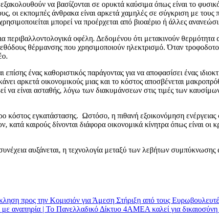
 εξακολουθούν να βασίζονται σε ορυκτά καύσιμα όπως είναι το φυσικό 
ους, οι εκπομπές άνθρακα είναι αρκετά χαμηλές σε σύγκριση με τους
υ χρησιμοποιείται μπορεί να προέρχεται από βιοαέριο ή άλλες ανανεώ
ια περιβαλλοντολογικά οφέλη. Δεδομένου ότι μετακινούν θερμότητα απ
ς μεθόδους θέρμανσης που χρησιμοποιούν ηλεκτρισμό. Όταν τροφοδοτο
έο.
πίσης ένας καθοριστικός παράγοντας για να αποφασίσει ένας ιδιοκτ
κάνει αρκετά οικονομικούς μιας και το κόστος αποσβένεται μακροπρό
ρεί να είναι ασταθής, λόγω των διακυμάνσεων στις τιμές των καυσίμω
ρο κόστος εγκατάστασης. Ωστόσο, η πιθανή εξοικονόμηση ενέργειας σ
έον, κατά καιρούς δίνονται διάφορα οικονομικά κίνητρα όπως είναι οι
 συνέχεια αυξάνεται, η τεχνολογία μεταξύ των λεβήτων συμπύκνωσης 
κληση προς την Κομισιόν για Άμεση Στήριξη από τους Ευρωβουλευ
 με αναπηρία | Το Πανελλαδικό Δίκτυο 4ΑΜΕΑ καλεί για δικαιοσύνη 