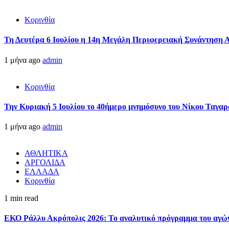
Κορινθία
Τη Δευτέρα 6 Ιουλίου η 14η Μεγάλη Περιφερειακή Συνάντηση 
1 μήνα ago
admin
Κορινθία
Την Κυριακή 5 Ιουλίου το 40ήμερο μνημόσυνο του Νίκου Ταγαρ
1 μήνα ago
admin
ΑΘΛΗΤΙΚΑ
ΑΡΓΟΛΙΔΑ
ΕΛΛΑΔΑ
Κορινθία
1 min read
ΕΚΟ Ράλλυ Ακρόπολις 2026: Το αναλυτικό πρόγραμμα του αγώ