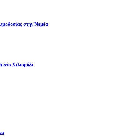
Αιμοδοσίας στην Νεμέα
ά στο Χιλιομόδι
να