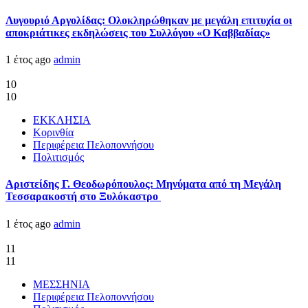
Λυγουριό Αργολίδας: Ολοκληρώθηκαν με μεγάλη επιτυχία οι
αποκριάτικες εκδηλώσεις του Συλλόγου «Ο Καββαδίας»
1 έτος ago
admin
10
10
ΕΚΚΛΗΣΙΑ
Κορινθία
Περιφέρεια Πελοποννήσου
Πολιτισμός
Αριστείδης Γ. Θεοδωρόπουλος: Μηνύματα από τη Μεγάλη
Τεσσαρακοστή στο Ξυλόκαστρο
1 έτος ago
admin
11
11
ΜΕΣΣΗΝΙΑ
Περιφέρεια Πελοποννήσου