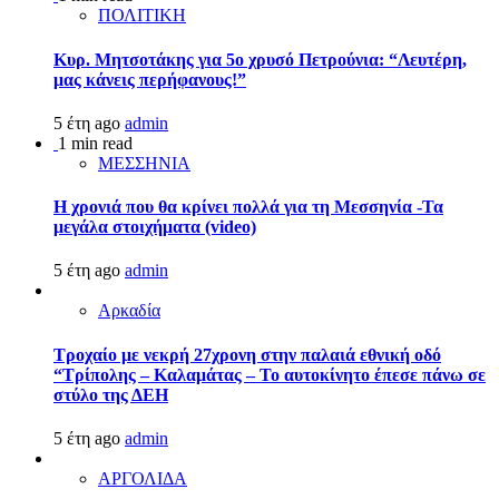
ΠΟΛΙΤΙΚΗ
Κυρ. Μητσοτάκης για 5ο χρυσό Πετρούνια: “Λευτέρη,
μας κάνεις περήφανους!”
5 έτη ago
admin
1 min read
ΜΕΣΣΗΝΙΑ
Η χρονιά που θα κρίνει πολλά για τη Μεσσηνία -Τα
μεγάλα στοιχήματα (video)
5 έτη ago
admin
Αρκαδία
Τροχαίο με νεκρή 27χρονη στην παλαιά εθνική οδό
“Τρίπολης – Καλαμάτας – Το αυτοκίνητο έπεσε πάνω σε
στύλο της ΔΕΗ
5 έτη ago
admin
ΑΡΓΟΛΙΔΑ