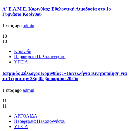
Α΄ Ε.Λ.Μ.Ε. Κορινθίας: Εθελοντική Αιμοδοσία στο 1ο
Γυμνάσιο Κορίνθου
1 έτος ago
admin
10
10
Κορινθία
Περιφέρεια Πελοποννήσου
ΥΓΕΙΑ
Ιατρικός Σύλλογος Κορινθίας: «Πανελλήνια Κινητοποίηση για
τα Τέμπη την 28η Φεβρουαρίου 2025»
1 έτος ago
admin
11
11
ΑΡΓΟΛΙΔΑ
Περιφέρεια Πελοποννήσου
ΥΓΕΙΑ