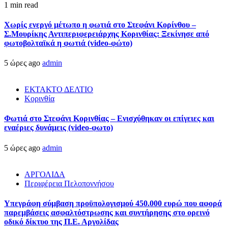
1 min read
Χωρίς ενεργό μέτωπο η φωτιά στο Στεφάνι Κορίνθου –
Σ.Μουρίκης Αντιπεριφερειάρχης Κορινθίας: Ξεκίνησε από
φωτοβολταϊκά η φωτιά (video-φώτο)
5 ώρες ago
admin
ΕΚΤΑΚΤΟ ΔΕΛΤΙΟ
Κορινθία
Φωτιά στο Στεφάνι Κορινθίας – Ενισχύθηκαν οι επίγειες και
εναέριες δυνάμεις (video-φωτο)
5 ώρες ago
admin
ΑΡΓΟΛΙΔΑ
Περιφέρεια Πελοποννήσου
Υπεγράφη σύμβαση προϋπολογισμού 450.000 ευρώ που αφορά
παρεμβάσεις ασφαλτόστρωσης και συντήρησης στο ορεινό
οδικό δίκτυο της Π.Ε. Αργολίδας