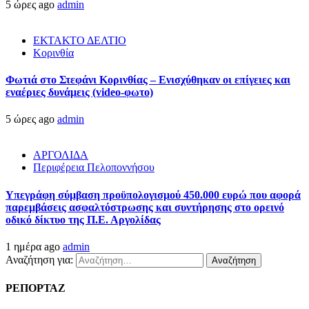
5 ώρες ago
admin
ΕΚΤΑΚΤΟ ΔΕΛΤΙΟ
Κορινθία
Φωτιά στο Στεφάνι Κορινθίας – Ενισχύθηκαν οι επίγειες και
εναέριες δυνάμεις (video-φωτο)
5 ώρες ago
admin
ΑΡΓΟΛΙΔΑ
Περιφέρεια Πελοποννήσου
Υπεγράφη σύμβαση προϋπολογισμού 450.000 ευρώ που αφορά
παρεμβάσεις ασφαλτόστρωσης και συντήρησης στο ορεινό
οδικό δίκτυο της Π.Ε. Αργολίδας
1 ημέρα ago
admin
Αναζήτηση για:
ΡΕΠΟΡΤΑΖ