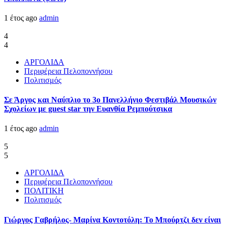
1 έτος ago
admin
4
4
ΑΡΓΟΛΙΔΑ
Περιφέρεια Πελοποννήσου
Πολιτισμός
Σε Άργος και Ναύπλιο το 3ο Πανελλήνιο Φεστιβάλ Μουσικών
Σχολείων με guest star την Ευανθία Ρεμπούτσικα
1 έτος ago
admin
5
5
ΑΡΓΟΛΙΔΑ
Περιφέρεια Πελοποννήσου
ΠΟΛΙΤΙΚΗ
Πολιτισμός
Γιώργος Γαβρήλος- Μαρίνα Κοντοτόλη: Το Μπούρτζι δεν είναι