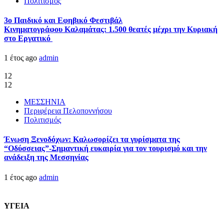
Πολιτισμός
3ο Παιδικό και Εφηβικό Φεστιβάλ
Κινηματογράφου Καλαμάτας: 1.500 θεατές μέχρι την Κυριακή
στο Εργατικό
1 έτος ago
admin
12
12
ΜΕΣΣΗΝΙΑ
Περιφέρεια Πελοποννήσου
Πολιτισμός
Ένωση Ξενοδόχων: Καλωσορίζει τα γυρίσματα της
“Οδύσσειας”-Σημαντική ευκαιρία για τον τουρισμό και την
ανάδειξη της Μεσσηνίας
1 έτος ago
admin
ΥΓΕΙΑ