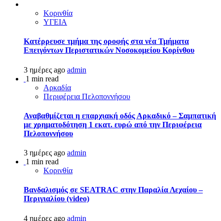
Κορινθία
ΥΓΕΙΑ
Kατέρρευσε τμήμα της οροφής στα νέα Τμήματα
Επειγόντων Περιστατικών Νοσοκομείου Κορίνθου
3 ημέρες ago
admin
1 min read
Αρκαδία
Περιφέρεια Πελοποννήσου
Αναβαθμίζεται η επαρχιακή οδός Αρκαδικό – Σαμπατική
με χρηματοδότηση 1 εκατ. ευρώ από την Περιφέρεια
Πελοποννήσου
3 ημέρες ago
admin
1 min read
Κορινθία
Βανδαλισμός σε SEATRAC στην Παραλία Λεχαίου –
Περιγιαλίου (video)
4 ημέρες ago
admin