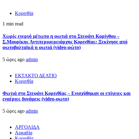
Κορινθία
1 min read
Χωρίς ενεργό μέτωπο η φωτιά στο Στεφάνι Κορίνθου –
Σ.Μουρίκης Αντιπεριφερειάρχης Κορινθίας: Ξεκίνησε από
φωτοβολταϊκά η φωτιά (video-φώτο)
5 ώρες ago
admin
ΕΚΤΑΚΤΟ ΔΕΛΤΙΟ
Κορινθία
Φωτιά στο Στεφάνι Κορινθίας – Ενισχύθηκαν οι επίγειες και
εναέριες δυνάμεις (video-φωτο)
5 ώρες ago
admin
ΑΡΓΟΛΙΔΑ
Αρκαδία
Κορινθία