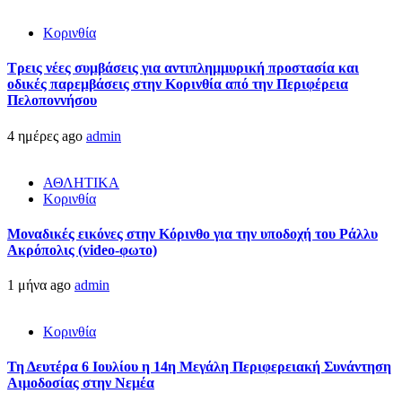
Κορινθία
Τρεις νέες συμβάσεις για αντιπλημμυρική προστασία και
οδικές παρεμβάσεις στην Κορινθία από την Περιφέρεια
Πελοποννήσου
4 ημέρες ago
admin
ΑΘΛΗΤΙΚΑ
Κορινθία
Μοναδικές εικόνες στην Κόρινθο για την υποδοχή του Ράλλυ
Ακρόπολις (video-φωτο)
1 μήνα ago
admin
Κορινθία
Τη Δευτέρα 6 Ιουλίου η 14η Μεγάλη Περιφερειακή Συνάντηση
Αιμοδοσίας στην Νεμέα