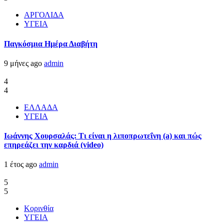
ΑΡΓΟΛΙΔΑ
ΥΓΕΙΑ
Παγκόσμια Ημέρα Διαβήτη
9 μήνες ago
admin
4
4
ΕΛΛΑΔΑ
ΥΓΕΙΑ
Ιωάννης Χουρσαλάς: Τι είναι η λιποπρωτεΐνη (a) και πώς
επηρεάζει την καρδιά (video)
1 έτος ago
admin
5
5
Κορινθία
ΥΓΕΙΑ