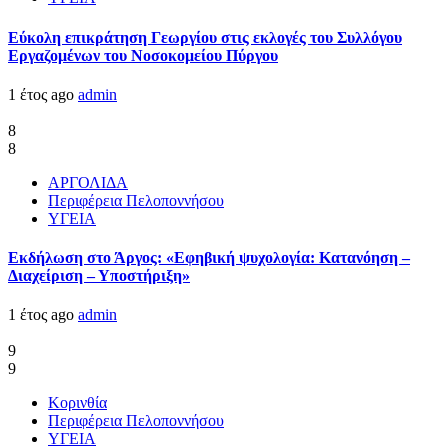
Εύκολη επικράτηση Γεωργίου στις εκλογές του Συλλόγου
Εργαζομένων του Νοσοκομείου Πύργου
1 έτος ago
admin
8
8
ΑΡΓΟΛΙΔΑ
Περιφέρεια Πελοποννήσου
ΥΓΕΙΑ
Εκδήλωση στο Άργος: «Εφηβική ψυχολογία: Κατανόηση –
Διαχείριση – Υποστήριξη»
1 έτος ago
admin
9
9
Κορινθία
Περιφέρεια Πελοποννήσου
ΥΓΕΙΑ