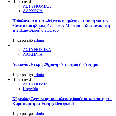
1 min read
ΑΣΤΥΝΟΜΙΚΑ
ΛΑΚΩΝΙΑ
Παθολογικά αίτια «δείχνει» η πρώτη εκτίμηση για τον
θάνατο του ηλικιωμένου στον Μυστρά – Στον ανακριτή
την Παρασκευή ο γιος του
1 ημέρα ago
admin
ΑΣΤΥΝΟΜΙΚΑ
ΛΑΚΩΝΙΑ
Λακωνία: Νεκρή 29χρονη σε τροχαίο δυστύχημα
1 ημέρα ago
admin
1 min read
ΑΣΤΥΝΟΜΙΚΑ
Κορινθία
Κόρινθος: Άγνωστος προκάλεσε φθορές σε κατάστημα –
Καρέ καρέ η επίθεση (video-φωτο)
1 ημέρα ago
admin