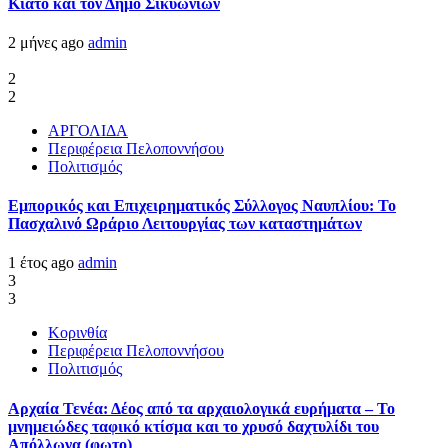
Κιάτο και τον Δήμο Σικυωνίων
2 μήνες ago
admin
2
2
ΑΡΓΟΛΙΔΑ
Περιφέρεια Πελοποννήσου
Πολιτισμός
Εμπορικός και Επιχειρηματικός Σύλλογος Ναυπλίου: Το
Πασχαλινό Ωράριο Λειτουργίας των καταστημάτων
1 έτος ago
admin
3
3
Κορινθία
Περιφέρεια Πελοποννήσου
Πολιτισμός
Αρχαία Τενέα: Δέος από τα αρχαιολογικά ευρήματα – Το
μνημειώδες ταφικό κτίσμα και το χρυσό δαχτυλίδι του
Απόλλωνα (φωτο)