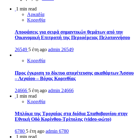
1 min read
Αρκαδία
Κορινθία
Αποφάσεις για σειρά σημαντικών θεμάτων από την
Οικονομική Επιτροπή της Περιφέρειας Πελοποννήσου
26549
5 έτη ago
admin
26549
Κορινθία
Προς έγκριση το δίκτυο αποχέτευσης ακαθάρτων Άσσου
– Λεχαίου – Βόχας Κορινθίας
24666
5 έτη ago
admin
24666
1 min read
Κορινθία
Μπλόκα της Τροχαίας στα διόδια Σπαθοβουνίου στην
Εθνική Οδό Κορίνθου-Τρίπολης (video-φώτο)
6780
5 έτη ago
admin
6780
1 min read