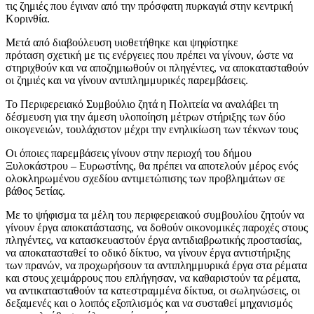
τις ζημιές που έγιναν από την πρόσφατη πυρκαγιά στην κεντρική
Κορινθία.
Μετά από διαβούλευση υιοθετήθηκε και ψηφίστηκε
πρόταση σχετική με τις ενέργειες που πρέπει να γίνουν, ώστε να
στηριχθούν και να αποζημιωθούν οι πληγέντες, να αποκατασταθούν
οι ζημιές και να γίνουν αντιπλημμυρικές παρεμβάσεις.
Το Περιφερειακό Συμβούλιο ζητά η Πολιτεία να αναλάβει τη
δέσμευση για την άμεση υλοποίηση μέτρων στήριξης των δύο
οικογενειών, τουλάχιστον μέχρι την ενηλικίωση των τέκνων τους
Οι όποιες παρεμβάσεις γίνουν στην περιοχή του δήμου
Ξυλοκάστρου – Ευρωστίνης, θα πρέπει να αποτελούν μέρος ενός
ολοκληρωμένου σχεδίου αντιμετώπισης των προβλημάτων σε
βάθος 5ετίας.
Με το ψήφισμα τα μέλη του περιφερειακού συμβουλίου ζητούν να
γίνουν έργα αποκατάστασης, να δοθούν οικονομικές παροχές στους
πληγέντες, να κατασκευαστούν έργα αντιδιαβρωτικής προστασίας,
να αποκατασταθεί το οδικό δίκτυο, να γίνουν έργα αντιστήριξης
των πρανών, να προχωρήσουν τα αντιπλημμυρικά έργα στα ρέματα
και στους χειμάρρους που επλήγησαν, να καθαριστούν τα ρέματα,
να αντικατασταθούν τα κατεστραμμένα δίκτυα, οι σωληνώσεις, οι
δεξαμενές και ο λοιπός εξοπλισμός και να συσταθεί μηχανισμός