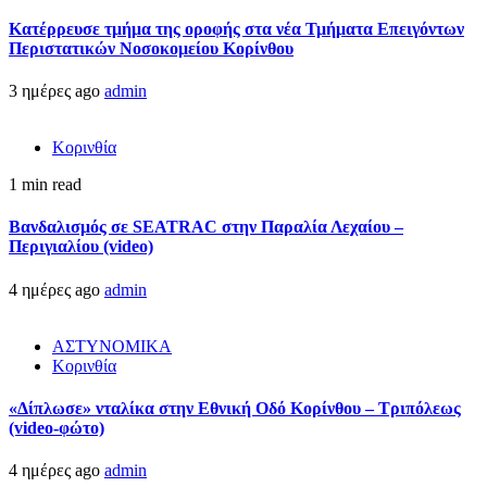
Kατέρρευσε τμήμα της οροφής στα νέα Τμήματα Επειγόντων
Περιστατικών Νοσοκομείου Κορίνθου
3 ημέρες ago
admin
Κορινθία
1 min read
Βανδαλισμός σε SEATRAC στην Παραλία Λεχαίου –
Περιγιαλίου (video)
4 ημέρες ago
admin
ΑΣΤΥΝΟΜΙΚΑ
Κορινθία
«Δίπλωσε» νταλίκα στην Εθνική Oδό Κορίνθου – Τριπόλεως
(video-φώτο)
4 ημέρες ago
admin