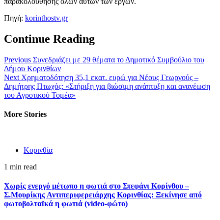
παρακολούθησης όλων αυτών των έργων.
Πηγή:
korinthostv.gr
Continue Reading
Previous
Συνεδριάζει με 29 θέματα το Δημοτικό Συμβούλιο του
Δήμου Κορινθίων
Next
Χρηματοδότηση 35,1 εκατ. ευρώ για Νέους Γεωργούς –
Δημήτρης Πτωχός: «Στήριξη για βιώσιμη ανάπτυξη και ανανέωση
του Αγροτικού Τομέα»
More Stories
Κορινθία
1 min read
Χωρίς ενεργό μέτωπο η φωτιά στο Στεφάνι Κορίνθου –
Σ.Μουρίκης Αντιπεριφερειάρχης Κορινθίας: Ξεκίνησε από
φωτοβολταϊκά η φωτιά (video-φώτο)