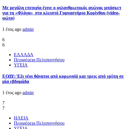
Με μεγάλη επιτυχία έγινε ο φιλανθρωπικός αγώνας μπάσκετ
για τη «Φλόγα» στο κλειστό Γυμναστήριο Κορίνθου (video-
φώτο)
1 έτος ago
admin
6
6
ΕΛΛΑΔΑ
Περιφέρεια Πελοποννήσου
ΥΓΕΙΑ
ΕΟΔΥ: Έξι νέοι θάνατοι από κορωνοϊό και τρεις από γρίπη σε
μία εβδομάδα
1 έτος ago
admin
7
7
ΗΛΕΙΑ
Περιφέρεια Πελοποννήσου
ΥΓΕΙΑ