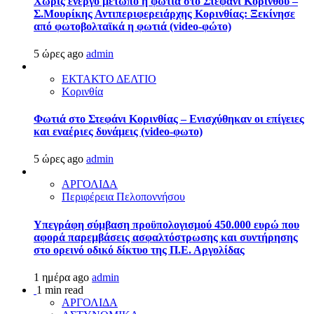
Χωρίς ενεργό μέτωπο η φωτιά στο Στεφάνι Κορίνθου –
Σ.Μουρίκης Αντιπεριφερειάρχης Κορινθίας: Ξεκίνησε
από φωτοβολταϊκά η φωτιά (video-φώτο)
5 ώρες ago
admin
ΕΚΤΑΚΤΟ ΔΕΛΤΙΟ
Κορινθία
Φωτιά στο Στεφάνι Κορινθίας – Ενισχύθηκαν οι επίγειες
και εναέριες δυνάμεις (video-φωτο)
5 ώρες ago
admin
ΑΡΓΟΛΙΔΑ
Περιφέρεια Πελοποννήσου
Υπεγράφη σύμβαση προϋπολογισμού 450.000 ευρώ που
αφορά παρεμβάσεις ασφαλτόστρωσης και συντήρησης
στο ορεινό οδικό δίκτυο της Π.Ε. Αργολίδας
1 ημέρα ago
admin
1 min read
ΑΡΓΟΛΙΔΑ