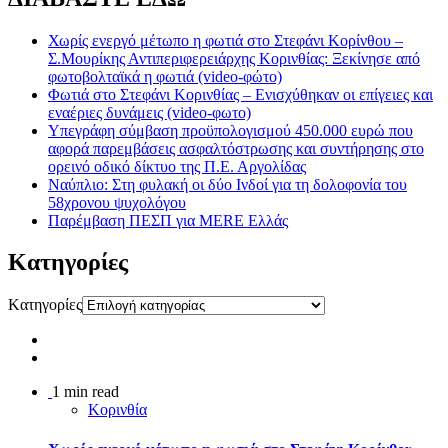
Χωρίς ενεργό μέτωπο η φωτιά στο Στεφάνι Κορίνθου –
Σ.Μουρίκης Αντιπεριφερειάρχης Κορινθίας: Ξεκίνησε από
φωτοβολταϊκά η φωτιά (video-φώτο)
Φωτιά στο Στεφάνι Κορινθίας – Ενισχύθηκαν οι επίγειες και
εναέριες δυνάμεις (video-φωτο)
Υπεγράφη σύμβαση προϋπολογισμού 450.000 ευρώ που
αφορά παρεμβάσεις ασφαλτόστρωσης και συντήρησης στο
ορεινό οδικό δίκτυο της Π.Ε. Αργολίδας
Ναύπλιο: Στη φυλακή οι δύο Ινδοί για τη δολοφονία του
58χρονου ψυχολόγου
Παρέμβαση ΠΕΣΠ για MERE Ελλάς
Kατηγορίες
Kατηγορίες
1 min read
Κορινθία