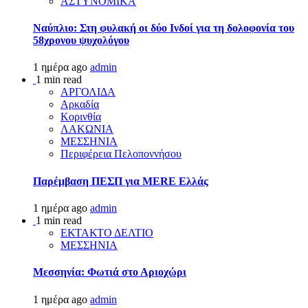
ΑΣΤΥΝΟΜΙΚΑ
Ναύπλιο: Στη φυλακή οι δύο Ινδοί για τη δολοφονία του
58χρονου ψυχολόγου
1 ημέρα ago
admin
1 min read
ΑΡΓΟΛΙΔΑ
Αρκαδία
Κορινθία
ΛΑΚΩΝΙΑ
ΜΕΣΣΗΝΙΑ
Περιφέρεια Πελοποννήσου
Παρέμβαση ΠΕΣΠ για MERE Ελλάς
1 ημέρα ago
admin
1 min read
ΕΚΤΑΚΤΟ ΔΕΛΤΙΟ
ΜΕΣΣΗΝΙΑ
Μεσσηνία: Φωτιά στο Αριοχώρι
1 ημέρα ago
admin