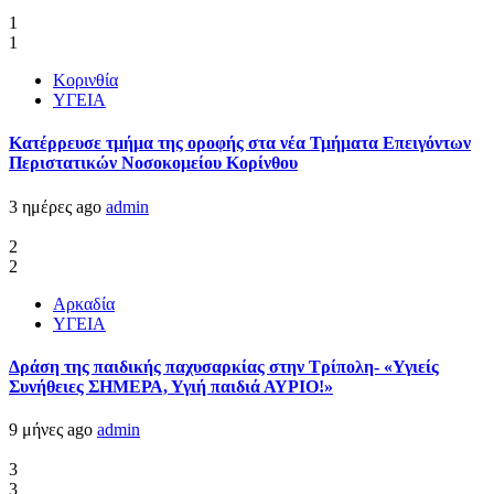
1
1
Κορινθία
ΥΓΕΙΑ
Kατέρρευσε τμήμα της οροφής στα νέα Τμήματα Επειγόντων
Περιστατικών Νοσοκομείου Κορίνθου
3 ημέρες ago
admin
2
2
Αρκαδία
ΥΓΕΙΑ
Δράση της παιδικής παχυσαρκίας στην Τρίπολη- «Υγιείς
Συνήθειες ΣΗΜΕΡΑ, Υγιή παιδιά ΑΥΡΙΟ!»
9 μήνες ago
admin
3
3