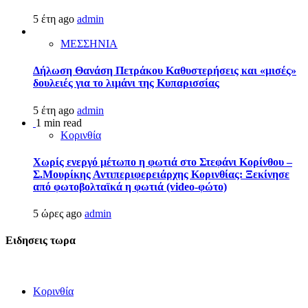
5 έτη ago
admin
ΜΕΣΣΗΝΙΑ
Δήλωση Θανάση Πετράκου Καθυστερήσεις και «μισές»
δουλειές για το λιμάνι της Κυπαρισσίας
5 έτη ago
admin
1 min read
Κορινθία
Χωρίς ενεργό μέτωπο η φωτιά στο Στεφάνι Κορίνθου –
Σ.Μουρίκης Αντιπεριφερειάρχης Κορινθίας: Ξεκίνησε
από φωτοβολταϊκά η φωτιά (video-φώτο)
5 ώρες ago
admin
Ειδησεις τωρα
Κορινθία