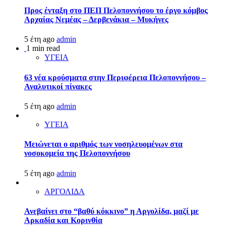
Προς ένταξη στο ΠΕΠ Πελοποννήσου το έργο κόμβος
Αρχαίας Νεμέας – Δερβενάκια – Μυκήνες
5 έτη ago
admin
1 min read
ΥΓΕΙΑ
63 νέα κρούσματα στην Περιφέρεια Πελοποννήσου –
Αναλυτικοί πίνακες
5 έτη ago
admin
ΥΓΕΙΑ
Μειώνεται ο αριθμός των νοσηλευομένων στα
νοσοκομεία της Πελοποννήσου
5 έτη ago
admin
ΑΡΓΟΛΙΔΑ
Ανεβαίνει στο “βαθύ κόκκινο” η Αργολίδα, μαζί με
Αρκαδία και Κορινθία