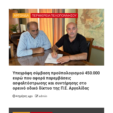
ΑΡΓΟΛΙΔΑ
ΠΕΡΙΦΈΡΕΙΑ ΠΕΛΟΠΟΝΝΉΣΟΥ
8
ΑΡΓΟΛΙΔΑ
Υπεγράφη σύμβαση προϋπολογισμού 450.000
8
ΠΕΡΙΦΈΡΕΙΑ ΠΕΛΟΠΟΝΝΉΣΟΥ
ΠΟΛΙΤΙΣΜΌΣ
ευρώ που αφορά παρεμβάσεις
ασφαλτόστρωσης και συντήρησης στο
Άργος: Η Κατερίνα
ορεινό οδικό δίκτυο της Π.Ε. Αργολίδας
Δημακοπούλου ομιλήτρια στο
συνέδριο “Γυναίκα: Πολλαπλοί
4 ημέρες ago
admin
Ρόλοι, Μια Ταυτότητα”
9