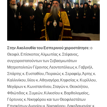
Στην Ακολουθία του Εσπερινού χοροστάτησε:
ο
Θεοφιλ. Επίσκοπος Αλμωπίας κ. Στέφανος,
συγχοροστατούντων των Σεβασμιωτάτων
Μητροπολιτών Γέροντος Λεοντοπόλεως κ. Γαβριήλ,
Σπάρτης κ. Ευσταθίου, Πειραιώς κ. Σεραφείμ, Άρτης κ.
Καλλινίκου, Ιλίου κ. Αθηναγόρα, Κηφισίας κ. Κυρίλλου,
Μεγάρων κ. Κωνσταντίνου, Σταγών κ. Θεοκλήτου,
Φθιώτιδος κ. Συμεών, Κιλκισίου κ. Βαρθολομαίος,
Γόρτυνος κ. Νικηφόρου και των Θεοφιλεστάτων
Επισκόπων Αμορίου κ. Νικηφόρου, Λακεδαιμονίας κ.