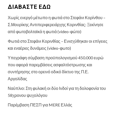
ΔΙΑΒΑΣΤΕ ΕΔΩ
Χωρίς ενεργό μέτωπο η φωτιά στο Στεφάνι Κορίνθου –
Σ.Μουρίκης Αντιπεριφερειάρχης Κορινθίας: Ξεκίνησε
από φωτοβολταϊκά η φωτιά (video-φώτο)
Φωτιά στο Στεφάνι Κορινθίας – Ενισχύθηκαν οι επίγειες
και εναέριες δυνάμεις (video-φωτο)
Υπεγράφη σύμβαση προϋπολογισμού 450.000 ευρώ
που αφορά παρεμβάσεις ασφαλτόστρωσης και
συντήρησης στο ορεινό οδικό δίκτυο της Π.Ε.
Αργολίδας
Ναύπλιο: Στη φυλακή οι δύο Ινδοί για τη δολοφονία του
58χρονου ψυχολόγου
Παρέμβαση ΠΕΣΠ για MERE Ελλάς