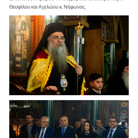
Θεοφίλου και Αχελώου κ. Νήφωνος.