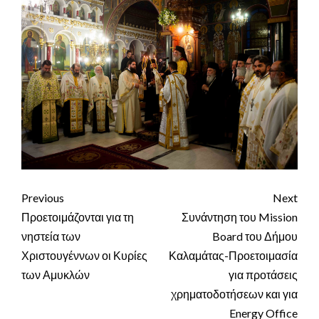
Continue
Previous
Next
Reading
Προετοιμάζονται για τη
Συνάντηση του Mission
νηστεία των
Board του Δήμου
Χριστουγέννων οι Κυρίες
Καλαμάτας-Προετοιμασία
των Αμυκλών
για προτάσεις
χρηματοδοτήσεων και για
Energy Office