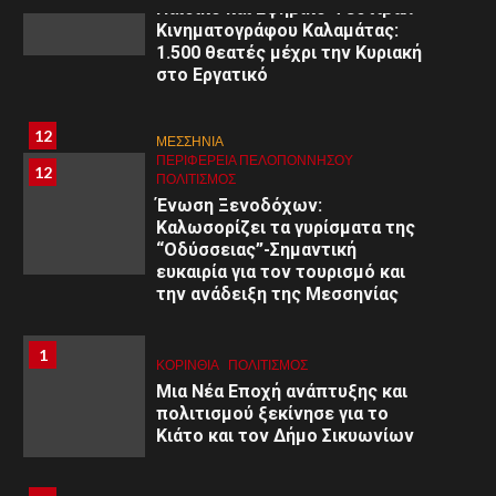
Παιδικό και Εφηβικό Φεστιβάλ
Κινηματογράφου Καλαμάτας:
1.500 θεατές μέχρι την Κυριακή
στο Εργατικό
8
8
ΑΡΓΟΛΙΔΑ
12
ΜΕΣΣΗΝΙΑ
ΠΕΡΙΦΈΡΕΙΑ ΠΕΛΟΠΟΝΝΉΣΟΥ
ΥΓΕΙΑ
ΠΕΡΙΦΈΡΕΙΑ ΠΕΛΟΠΟΝΝΉΣΟΥ
12
Εκδήλωση στο Άργος: «Εφηβική
ΠΟΛΙΤΙΣΜΌΣ
ψυχολογία: Κατανόηση –
Ένωση Ξενοδόχων:
Διαχείριση – Υποστήριξη»
Καλωσορίζει τα γυρίσματα της
“Οδύσσειας”-Σημαντική
ευκαιρία για τον τουρισμό και
9
9
ΚΟΡΙΝΘΊΑ
την ανάδειξη της Μεσσηνίας
ΠΕΡΙΦΈΡΕΙΑ ΠΕΛΟΠΟΝΝΉΣΟΥ
ΥΓΕΙΑ
Α΄ Ε.Λ.Μ.Ε. Κορινθίας:
Εθελοντική Αιμοδοσία στο 1ο
1
1
ΚΟΡΙΝΘΊΑ
ΠΟΛΙΤΙΣΜΌΣ
Γυμνάσιο Κορίνθου
Μια Νέα Εποχή ανάπτυξης και
πολιτισμού ξεκίνησε για το
Κιάτο και τον Δήμο Σικυωνίων
10
ΚΟΡΙΝΘΊΑ
10
ΠΕΡΙΦΈΡΕΙΑ ΠΕΛΟΠΟΝΝΉΣΟΥ
ΥΓΕΙΑ
Ιατρικός Σύλλογος Κορινθίας: