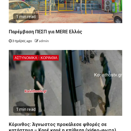
1 min read
Παρέμβαση ΠΕΣΠ για MERE Ελλάς
3 ημέρες ago
admin
ΑΣΤΥΝΟΜΙΚΑ
ΚΟΡΙΝΘΊΑ
1 min read
Κόρινθος: Άγνωστος προκάλεσε φθορές σε
κατάστημα – Καρέ καρέ η επίθεση (video-φωτο)