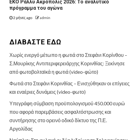
ΕΚΟ Ράλλυ Ακρόπολις 2026: Το αναλυτικό
πρόγραμμα του αγώνα
2 μήνες ago
admin
ΔΙΑΒΑΣΤΕ ΕΔΩ
Χωρίς ενεργό μέτωπο η φωτιά στο Στεφάνι Κορίνθου –
Σ.Μουρίκης Αντιπεριφερειάρχης Κορινθίας: Ξεκίνησε
από φωτοβολταϊκά η φωτιά (video-φώτο)
Φωτιά στο Στεφάνι Κορινθίας – Ενισχύθηκαν οι επίγειες
και εναέριες δυνάμεις (video-φωτο)
Υπεγράφη σύμβαση προϋπολογισμού 450.000 ευρώ
που αφορά παρεμβάσεις ασφαλτόστρωσης και
συντήρησης στο ορεινό οδικό δίκτυο της Π.Ε.
Αργολίδας