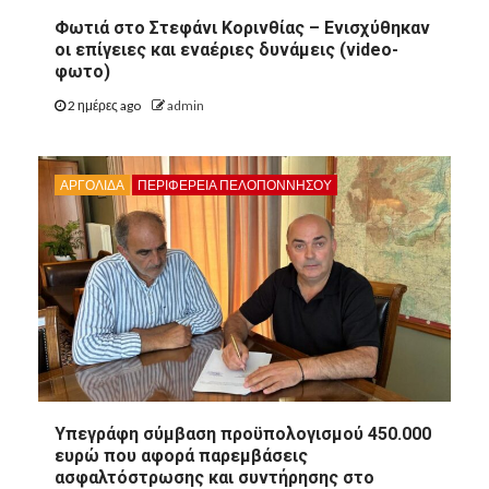
Φωτιά στο Στεφάνι Κορινθίας – Ενισχύθηκαν
οι επίγειες και εναέριες δυνάμεις (video-
φωτο)
2 ημέρες ago
admin
ΑΡΓΟΛΙΔΑ
ΠΕΡΙΦΈΡΕΙΑ ΠΕΛΟΠΟΝΝΉΣΟΥ
8
ΑΡΓΟΛΙΔΑ
Υπεγράφη σύμβαση προϋπολογισμού 450.000
8
ΠΕΡΙΦΈΡΕΙΑ ΠΕΛΟΠΟΝΝΉΣΟΥ
ΠΟΛΙΤΙΣΜΌΣ
ευρώ που αφορά παρεμβάσεις
ασφαλτόστρωσης και συντήρησης στο
Άργος: Η Κατερίνα