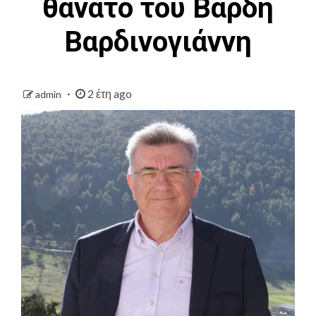
θάνατο του Βαρδή
Βαρδινογιάννη
2 έτη ago
admin