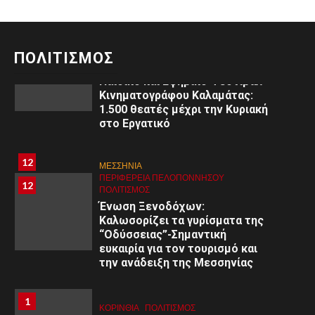
11
ΜΕΣΣΗΝΙΑ
ΠΕΡΙΦΈΡΕΙΑ ΠΕΛΟΠΟΝΝΉΣΟΥ
11
ΠΟΛΙΤΙΣΜΌΣ
ΠΟΛΙΤΙΣΜΟΣ
3ο
Παιδικό και Εφηβικό Φεστιβάλ
Κινηματογράφου Καλαμάτας:
1.500 θεατές μέχρι την Κυριακή
στο Εργατικό
8
8
ΑΡΓΟΛΙΔΑ
12
ΜΕΣΣΗΝΙΑ
ΠΕΡΙΦΈΡΕΙΑ ΠΕΛΟΠΟΝΝΉΣΟΥ
ΥΓΕΙΑ
ΠΕΡΙΦΈΡΕΙΑ ΠΕΛΟΠΟΝΝΉΣΟΥ
12
Εκδήλωση στο Άργος: «Εφηβική
ΠΟΛΙΤΙΣΜΌΣ
ψυχολογία: Κατανόηση –
Ένωση Ξενοδόχων:
Διαχείριση – Υποστήριξη»
Καλωσορίζει τα γυρίσματα της
“Οδύσσειας”-Σημαντική
ευκαιρία για τον τουρισμό και
9
9
ΚΟΡΙΝΘΊΑ
την ανάδειξη της Μεσσηνίας
ΠΕΡΙΦΈΡΕΙΑ ΠΕΛΟΠΟΝΝΉΣΟΥ
ΥΓΕΙΑ
Α΄ Ε.Λ.Μ.Ε. Κορινθίας:
Εθελοντική Αιμοδοσία στο 1ο
1
1
ΚΟΡΙΝΘΊΑ
ΠΟΛΙΤΙΣΜΌΣ
Γυμνάσιο Κορίνθου