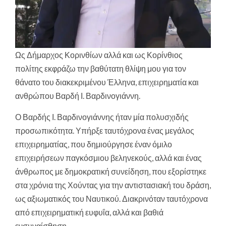
Ως Δήμαρχος Κορινθίων αλλά και ως Κορίνθιος
πολίτης εκφράζω την βαθύτατη θλίψη μου για τον
θάνατο του διακεκριμένου Έλληνα, επιχειρηματία και
ανθρώπου Βαρδή Ι. Βαρδινογιάννη.
Ο Βαρδής Ι. Βαρδινογιάννης ήταν μία πολυσχιδής
προσωπικότητα. Υπήρξε ταυτόχρονα ένας μεγάλος
επιχειρηματίας, που δημιούργησε έναν όμιλο
επιχειρήσεων παγκόσμιου βεληνεκούς, αλλά και ένας
άνθρωπος με δημοκρατική συνείδηση, που εξορίστηκε
στα χρόνια της Χούντας για την αντιστασιακή του δράση,
ως
αξιωματικός του Ναυτικού. Διακρινόταν ταυτόχρονα
από επιχειρηματική ευφυΐα, αλλά και βαθιά
ενσυναίσθηση.