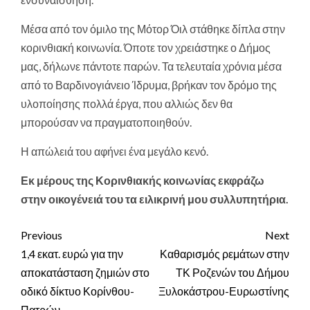
Μέσα από τον όμιλο της Μότορ Όιλ στάθηκε δίπλα στην
κορινθιακή κοινωνία. Όποτε τον χρειάστηκε ο Δήμος
μας, δήλωνε πάντοτε παρών. Τα τελευταία χρόνια μέσα
από το Βαρδινογιάνειο Ίδρυμα, βρήκαν τον δρόμο της
υλοποίησης πολλά έργα, που αλλιώς δεν θα
μπορούσαν να πραγματοποιηθούν.
Η απώλειά του αφήνει ένα μεγάλο κενό.
Εκ μέρους της Κορινθιακής κοινωνίας εκφράζω
στην οικογένειά του τα ειλικρινή μου συλλυπητήρια.
Continue
Previous
Next
Reading
1,4 εκατ. ευρώ για την
Καθαρισμός ρεμάτων στην
αποκατάσταση ζημιών στο
ΤΚ Ροζενών του Δήμου
οδικό δίκτυο Κορίνθου-
Ξυλοκάστρου-Ευρωστίνης
Πατρών