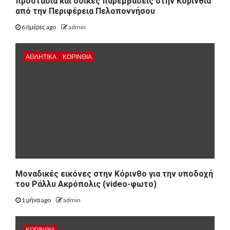
προστασία και οδικές παρεμβάσεις στην Κορινθία
από την Περιφέρεια Πελοποννήσου
6 ημέρες ago
admin
ΑΘΛΗΤΙΚΑ
ΚΟΡΙΝΘΊΑ
Μοναδικές εικόνες στην Κόρινθο για την υποδοχή
του Ράλλυ Ακρόπολις (video-φωτο)
1 μήνα ago
admin
ΚΟΡΙΝΘΊΑ