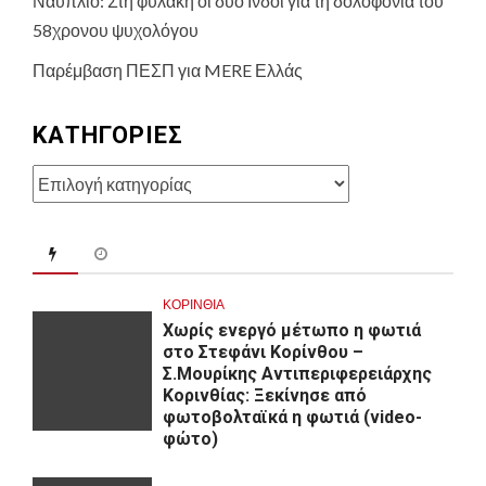
Ναύπλιο: Στη φυλακή οι δύο Ινδοί για τη δολοφονία του
58χρονου ψυχολόγου
Παρέμβαση ΠΕΣΠ για MERE Ελλάς
KΑΤΗΓΟΡΊΕΣ
Kατηγορίες
ΚΟΡΙΝΘΊΑ
Χωρίς ενεργό μέτωπο η φωτιά
στο Στεφάνι Κορίνθου –
Σ.Μουρίκης Αντιπεριφερειάρχης
Κορινθίας: Ξεκίνησε από
φωτοβολταϊκά η φωτιά (video-
φώτο)