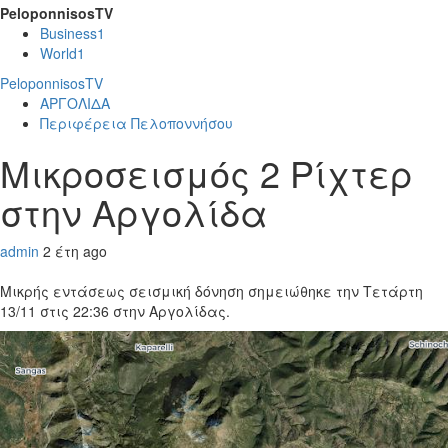
PeloponnisosTV
Business
1
World
1
PeloponnisosTV
ΑΡΓΟΛΙΔΑ
Περιφέρεια Πελοποννήσου
Μικροσεισμός 2 Ρίχτερ
στην Αργολίδα
admin
2 έτη ago
Μικρής εντάσεως σεισμική δόνηση σημειώθηκε την Τετάρτη
13/11 στις 22:36 στην Αργολίδας.