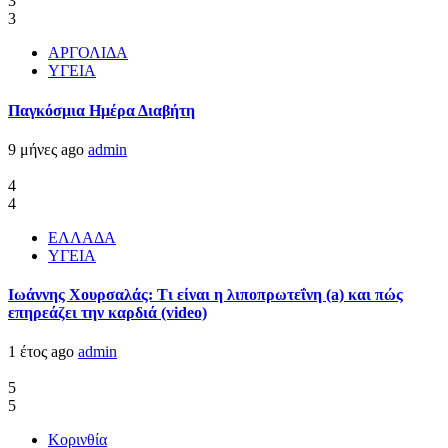
3
3
ΑΡΓΟΛΙΔΑ
ΥΓΕΙΑ
Παγκόσμια Ημέρα Διαβήτη
9 μήνες ago
admin
4
4
ΕΛΛΑΔΑ
ΥΓΕΙΑ
Ιωάννης Χουρσαλάς: Τι είναι η λιποπρωτεΐνη (a) και πώς
επηρεάζει την καρδιά (video)
1 έτος ago
admin
5
5
Κορινθία