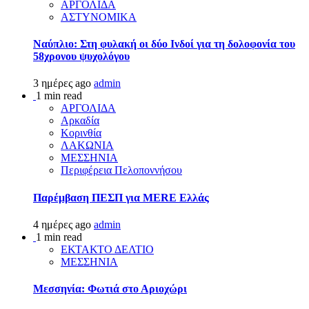
ΑΡΓΟΛΙΔΑ
ΑΣΤΥΝΟΜΙΚΑ
Ναύπλιο: Στη φυλακή οι δύο Ινδοί για τη δολοφονία του
58χρονου ψυχολόγου
3 ημέρες ago
admin
1 min read
ΑΡΓΟΛΙΔΑ
Αρκαδία
Κορινθία
ΛΑΚΩΝΙΑ
ΜΕΣΣΗΝΙΑ
Περιφέρεια Πελοποννήσου
Παρέμβαση ΠΕΣΠ για MERE Ελλάς
4 ημέρες ago
admin
1 min read
ΕΚΤΑΚΤΟ ΔΕΛΤΙΟ
ΜΕΣΣΗΝΙΑ
Μεσσηνία: Φωτιά στο Αριοχώρι