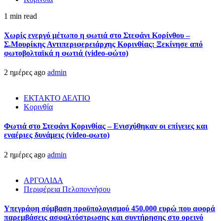
1 min read
Χωρίς ενεργό μέτωπο η φωτιά στο Στεφάνι Κορίνθου –
Σ.Μουρίκης Αντιπεριφερειάρχης Κορινθίας: Ξεκίνησε από
φωτοβολταϊκά η φωτιά (video-φώτο)
2 ημέρες ago
admin
ΕΚΤΑΚΤΟ ΔΕΛΤΙΟ
Κορινθία
Φωτιά στο Στεφάνι Κορινθίας – Ενισχύθηκαν οι επίγειες και
εναέριες δυνάμεις (video-φωτο)
2 ημέρες ago
admin
ΑΡΓΟΛΙΔΑ
Περιφέρεια Πελοποννήσου
Υπεγράφη σύμβαση προϋπολογισμού 450.000 ευρώ που αφορά
παρεμβάσεις ασφαλτόστρωσης και συντήρησης στο ορεινό