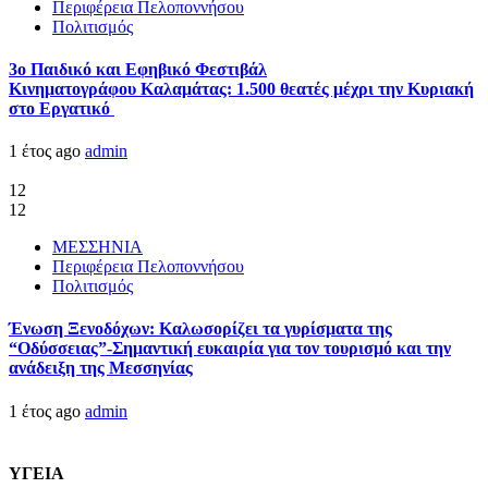
Περιφέρεια Πελοποννήσου
Πολιτισμός
3ο Παιδικό και Εφηβικό Φεστιβάλ
Κινηματογράφου Καλαμάτας: 1.500 θεατές μέχρι την Κυριακή
στο Εργατικό
1 έτος ago
admin
12
12
ΜΕΣΣΗΝΙΑ
Περιφέρεια Πελοποννήσου
Πολιτισμός
Ένωση Ξενοδόχων: Καλωσορίζει τα γυρίσματα της
“Οδύσσειας”-Σημαντική ευκαιρία για τον τουρισμό και την
ανάδειξη της Μεσσηνίας
1 έτος ago
admin
ΥΓΕΙΑ