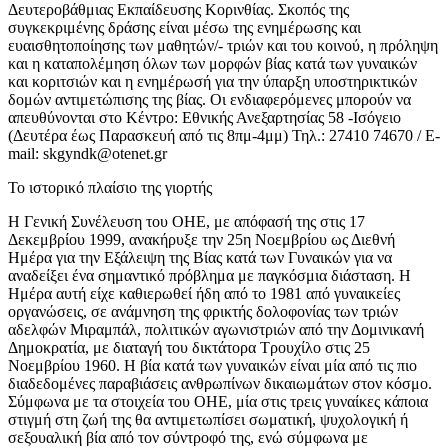
Δευτεροβάθμιας Εκπαίδευσης Κορινθίας. Σκοπός της
συγκεκριμένης δράσης είναι μέσω της ενημέρωσης και
ευαισθητοποίησης των μαθητών/- τριών και του κοινού, η πρόληψη
και η καταπολέμηση όλων των μορφών βίας κατά των γυναικών
και κοριτσιών και η ενημέρωσή για την ύπαρξη υποστηρικτικών
δομών αντιμετώπισης της βίας. Οι ενδιαφερόμενες μπορούν να
απευθύνονται στο Κέντρο: Εθνικής Ανεξαρτησίας 58 -Ισόγειο
(Δευτέρα έως Παρασκευή από τις 8πμ-4μμ) Τηλ.: 27410 74670 / E-
mail: skgyndk@otenet.gr
Το ιστορικό πλαίσιο της γιορτής
Η Γενική Συνέλευση του ΟΗΕ, με απόφασή της στις 17
Δεκεμβρίου 1999, ανακήρυξε την 25η Νοεμβρίου ως Διεθνή
Ημέρα για την Εξάλειψη της Βίας κατά των Γυναικών για να
αναδείξει ένα σημαντικό πρόβλημα με παγκόσμια διάσταση. Η
Ημέρα αυτή είχε καθιερωθεί ήδη από το 1981 από γυναικείες
οργανώσεις, σε ανάμνηση της φρικτής δολοφονίας των τριών
αδελφών Μιραμπάλ, πολιτικών αγωνιστριών από την Δομινικανή
Δημοκρατία, με διαταγή του δικτάτορα Τρουχίλο στις 25
Νοεμβρίου 1960. Η βία κατά των γυναικών είναι μία από τις πιο
διαδεδομένες παραβιάσεις ανθρωπίνων δικαιωμάτων στον κόσμο.
Σύμφωνα με τα στοιχεία του ΟΗΕ, μία στις τρεις γυναίκες κάποια
στιγμή στη ζωή της θα αντιμετωπίσει σωματική, ψυχολογική ή
σεξουαλική βία από τον σύντροφό της, ενώ σύμφωνα με