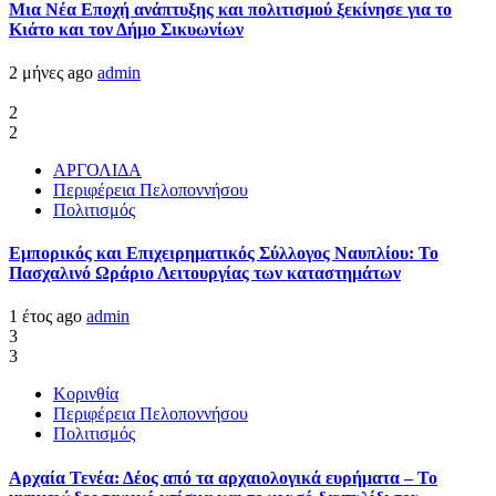
Μια Νέα Εποχή ανάπτυξης και πολιτισμού ξεκίνησε για το
Κιάτο και τον Δήμο Σικυωνίων
2 μήνες ago
admin
2
2
ΑΡΓΟΛΙΔΑ
Περιφέρεια Πελοποννήσου
Πολιτισμός
Εμπορικός και Επιχειρηματικός Σύλλογος Ναυπλίου: Το
Πασχαλινό Ωράριο Λειτουργίας των καταστημάτων
1 έτος ago
admin
3
3
Κορινθία
Περιφέρεια Πελοποννήσου
Πολιτισμός
Αρχαία Τενέα: Δέος από τα αρχαιολογικά ευρήματα – Το