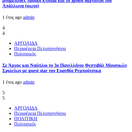
μνημειώδες ταφικό κτίσμα και το χρυσό δαχτυλίδι του
Απόλλωνα (φωτο)
1 έτος ago
admin
4
4
ΑΡΓΟΛΙΔΑ
Περιφέρεια Πελοποννήσου
Πολιτισμός
Σε Άργος και Ναύπλιο το 3ο Πανελλήνιο Φεστιβάλ Μουσικών
Σχολείων με guest star την Ευανθία Ρεμπούτσικα
1 έτος ago
admin
5
5
ΑΡΓΟΛΙΔΑ
Περιφέρεια Πελοποννήσου
ΠΟΛΙΤΙΚΗ
Πολιτισμός