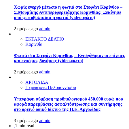
Χωρίς ενεργό μέτωπο η φωτιά στο Στεφάνι Κορίνθου –
Σ.Μουρίκης Αντιπεριφερειάρχης Κορινθίας: Ξεκίνησε
από φωτοβολταϊκά η φωτιά (video-φώτο)
2 ημέρες ago
admin
ΕΚΤΑΚΤΟ ΔΕΛΤΙΟ
Κορινθία
Φωτιά στο Στεφάνι Κορινθίας – Ενισχύθηκαν οι επίγειες
και εναέριες δυνάμεις (video-φωτο)
2 ημέρες ago
admin
ΑΡΓΟΛΙΔΑ
Περιφέρεια Πελοποννήσου
Υπεγράφη σύμβαση προϋπολογισμού 450.000 ευρώ που
αφορά παρεμβάσεις ασφαλτόστρωσης και συντήρησης
στο ορεινό οδικό δίκτυο της Π.Ε. Αργολίδας
3 ημέρες ago
admin
1 min read