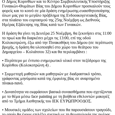
O Δήμος Κορινθίων και το Κέντρο Συμβουλευτικής Υποστήριξης
Γυναικών-Θυμάτων Βίας του Δήμου Κορινθίων προσκαλούν τους
φορείς και το κοινό σε μία δράση ενημέρωσης-ευαισθητοποίησης
όλων μας για το μεγάλο πρόβλημα της Ενδοοικογενειακής Βίας,
στα πλαίσιο του εορτασμού της 25ης Νοέμβρη ως Διεθνούς
Ημέρας Εξάλειψης της Βίας κατά των Γυναικών.
Η δράση θα γίνει τη Δευτέρα 25 Νοέμβρη, θα ξεκινήσει στις 11:00
το πρωί και θα διαρκέσει μέχρι τις 13:00, επί της οδού
Κολοκοτρώνη, έξω από την Πινακοθήκη του Δήμου (σε περίπτωση
βροχής, η δράση θα υλοποιηθεί στο χώρο του θεάτρου του
Δημαρχείου – Κολιάτσου 32) και θα περιλαμβάνει :
• Περίπτερο με έντυπο ενημερωτικό υλικό στον πεζόδρομο της
Κορίνθου (Κολοκοτρώνη 4) .
• Συμμετοχή μαθητών και μαθητριών με διαδραστικό τρόπο,
γράφοντας μηνύματα κατά της έμφυλης βίας σε αναρτημένο
πίνακα-πανό.
• Δυνατότητα να εκφράσουν βασικά συναισθήματα που σχετίζονται
με το θέμα μέσω face painting με τη βοήθεια εθελοντών μακιγιέζ
από το Τμήμα Αισθητικής του ΙΕΚ ΕΥΡΩΠΡΟΟΔΟΣ.
• Μουσικές ομάδες των σχολείων που θα παρουσιάσουν τραγούδι,
το οποίο θα έχουν επιλέξει σχετικά με τη θεματολογία της ημέρας.