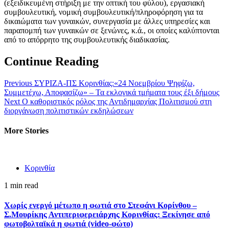
(εξειδικευμένη στήριξη με την οπτική του φύλου), εργασιακή
συμβουλευτική, νομική συμβουλευτική/πληροφόρηση για τα
δικαιώματα των γυναικών, συνεργασία με άλλες υπηρεσίες και
παραπομπή των γυναικών σε ξενώνες, κ.ά., οι οποίες καλύπτονται
από το απόρρητο της συμβουλευτικής διαδικασίας.
Continue Reading
Previous
ΣΥΡΙΖΑ-ΠΣ Κορινθίας:«24 Νοεμβρίου Ψηφίζω,
Συμμετέχω, Αποφασίζω» – Τα εκλογικά τμήματα τους έξι δήμους
Next
Ο καθοριστικός ρόλος της Αντιδημαρχίας Πολιτισμού στη
διοργάνωση πολιτιστικών εκδηλώσεων
More Stories
Κορινθία
1 min read
Χωρίς ενεργό μέτωπο η φωτιά στο Στεφάνι Κορίνθου –
Σ.Μουρίκης Αντιπεριφερειάρχης Κορινθίας: Ξεκίνησε από
φωτοβολταϊκά η φωτιά (video-φώτο)