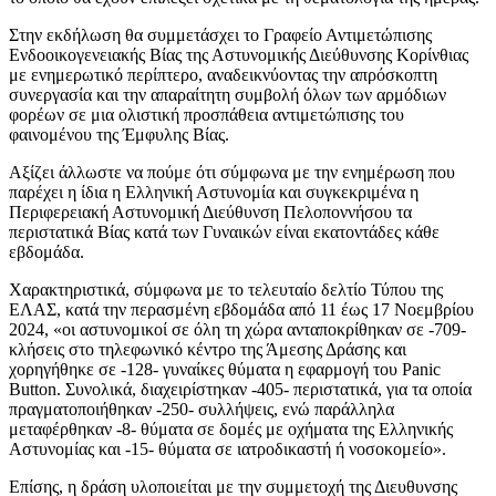
Στην εκδήλωση θα συμμετάσχει το Γραφείο Αντιμετώπισης
Ενδοοικογενειακής Βίας της Αστυνομικής Διεύθυνσης Κορίνθιας
με ενημερωτικό περίπτερο, αναδεικνύοντας την απρόσκοπτη
συνεργασία και την απαραίτητη συμβολή όλων των αρμόδιων
φορέων σε μια ολιστική προσπάθεια αντιμετώπισης του
φαινομένου της Έμφυλης Βίας.
Αξίζει άλλωστε να πούμε ότι σύμφωνα με την ενημέρωση που
παρέχει η ίδια η Ελληνική Αστυνομία και συγκεκριμένα η
Περιφερειακή Αστυνομική Διεύθυνση Πελοποννήσου τα
περιστατικά Βίας κατά των Γυναικών είναι εκατοντάδες κάθε
εβδομάδα.
Χαρακτηριστικά, σύμφωνα με το τελευταίο δελτίο Τύπου της
ΕΛΑΣ, κατά την περασμένη εβδομάδα από 11 έως 17 Νοεμβρίου
2024, «οι αστυνομικοί σε όλη τη χώρα ανταποκρίθηκαν σε -709-
κλήσεις στο τηλεφωνικό κέντρο της Άμεσης Δράσης και
χορηγήθηκε σε -128- γυναίκες θύματα η εφαρμογή του Panic
Button. Συνολικά, διαχειρίστηκαν -405- περιστατικά, για τα οποία
πραγματοποιήθηκαν -250- συλλήψεις, ενώ παράλληλα
μεταφέρθηκαν -8- θύματα σε δομές με οχήματα της Ελληνικής
Αστυνομίας και -15- θύματα σε ιατροδικαστή ή νοσοκομείο».
Επίσης, η δράση υλοποιείται με την συμμετοχή της Διευθυνσης