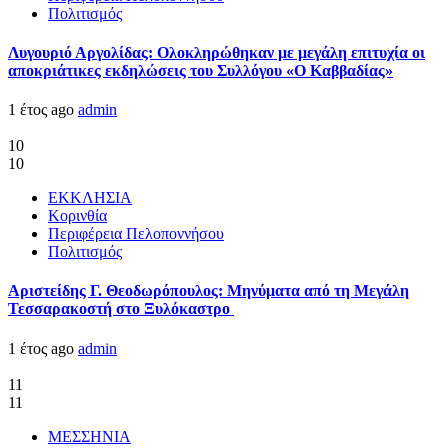
Πολιτισμός
Λυγουριό Αργολίδας: Ολοκληρώθηκαν με μεγάλη επιτυχία οι
αποκριάτικες εκδηλώσεις του Συλλόγου «Ο Καββαδίας»
1 έτος ago
admin
10
10
ΕΚΚΛΗΣΙΑ
Κορινθία
Περιφέρεια Πελοποννήσου
Πολιτισμός
Αριστείδης Γ. Θεοδωρόπουλος: Μηνύματα από τη Μεγάλη
Τεσσαρακοστή στο Ξυλόκαστρο
1 έτος ago
admin
11
11
ΜΕΣΣΗΝΙΑ