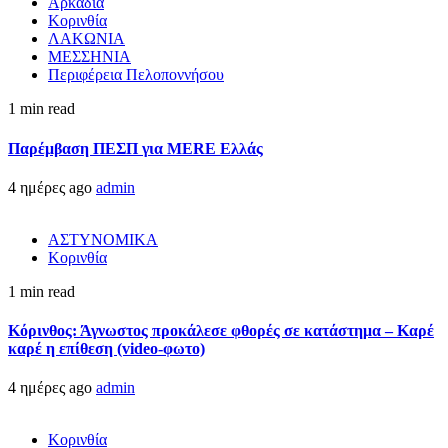
Αρκαδία
Κορινθία
ΛΑΚΩΝΙΑ
ΜΕΣΣΗΝΙΑ
Περιφέρεια Πελοποννήσου
1 min read
Παρέμβαση ΠΕΣΠ για MERE Ελλάς
4 ημέρες ago
admin
ΑΣΤΥΝΟΜΙΚΑ
Κορινθία
1 min read
Κόρινθος: Άγνωστος προκάλεσε φθορές σε κατάστημα – Καρέ
καρέ η επίθεση (video-φωτο)
4 ημέρες ago
admin
Κορινθία