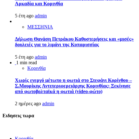
Αρκαδία και Κορινθία
5 έτη ago
admin
ΜΕΣΣΗΝΙΑ
Δήλωση Θανάση Πετράκου Καθυστερήσεις και «μισές»
δουλειές για το λιμάνι της Κυπαρισσίας
5 έτη ago
admin
1 min read
Κορινθία
Χωρίς ενεργό μέτωπο η φωτιά στο Στεφάνι Κορίνθου –
Σ.Μουρίκης Αντιπεριφερειάρχης Κορινθίας: Ξεκίνησε
από φωτοβολταϊκά η φωτιά (video-φώτο)
2 ημέρες ago
admin
Ειδησεις τωρα
Κορινθία