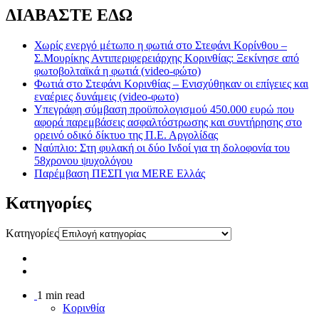
ΔΙΑΒΑΣΤΕ ΕΔΩ
Χωρίς ενεργό μέτωπο η φωτιά στο Στεφάνι Κορίνθου –
Σ.Μουρίκης Αντιπεριφερειάρχης Κορινθίας: Ξεκίνησε από
φωτοβολταϊκά η φωτιά (video-φώτο)
Φωτιά στο Στεφάνι Κορινθίας – Ενισχύθηκαν οι επίγειες και
εναέριες δυνάμεις (video-φωτο)
Υπεγράφη σύμβαση προϋπολογισμού 450.000 ευρώ που
αφορά παρεμβάσεις ασφαλτόστρωσης και συντήρησης στο
ορεινό οδικό δίκτυο της Π.Ε. Αργολίδας
Ναύπλιο: Στη φυλακή οι δύο Ινδοί για τη δολοφονία του
58χρονου ψυχολόγου
Παρέμβαση ΠΕΣΠ για MERE Ελλάς
Kατηγορίες
Kατηγορίες
1 min read
Κορινθία