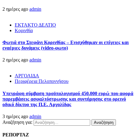
2 ημέρες ago
admin
ΕΚΤΑΚΤΟ ΔΕΛΤΙΟ
Κορινθία
Φωτιά στο Στεφάνι Κορινθίας – Ενισχύθηκαν οι επίγειες και
εναέριες δυνάμεις (video-φωτο)
2 ημέρες ago
admin
ΑΡΓΟΛΙΔΑ
Περιφέρεια Πελοποννήσου
Υπεγράφη σύμβαση προϋπολογισμού 450.000 ευρώ που αφορά
παρεμβάσεις ασφαλτόστρωσης και συντήρησης στο ορεινό
οδικό δίκτυο της Π.Ε. Αργολίδας
3 ημέρες ago
admin
Αναζήτηση για:
ΡΕΠΟΡΤΑΖ