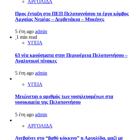
ΑΡΓΟΛΙΔΑ
Προς ένταξη στο ΠΕΠ Πελοποννήσου το έργο κόμβος
Αρχαίας Νεμέας – Δερβενάκια – Μυκήνες
5 έτη ago
admin
1 min read
ΥΓΕΙΑ
63 νέα κρούσματα στην Περιφέρεια Πελοποννήσου –
Αναλυτικοί πίνακες
5 έτη ago
admin
ΥΓΕΙΑ
Μειώνεται ο αριθμός των νοσηλευομένων στα
νοσοκομεία της Πελοποννήσου
5 έτη ago
admin
ΑΡΓΟΛΙΔΑ
Ανεβαίνει στο “βαθύ κόκκινο” η Αργολίδα, μαζί με