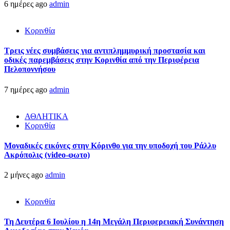
6 ημέρες ago
admin
Κορινθία
Τρεις νέες συμβάσεις για αντιπλημμυρική προστασία και
οδικές παρεμβάσεις στην Κορινθία από την Περιφέρεια
Πελοποννήσου
7 ημέρες ago
admin
ΑΘΛΗΤΙΚΑ
Κορινθία
Μοναδικές εικόνες στην Κόρινθο για την υποδοχή του Ράλλυ
Ακρόπολις (video-φωτο)
2 μήνες ago
admin
Κορινθία
Τη Δευτέρα 6 Ιουλίου η 14η Μεγάλη Περιφερειακή Συνάντηση