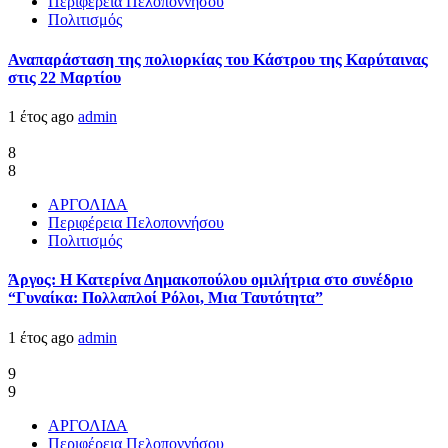
Περιφέρεια Πελοποννήσου
Πολιτισμός
Αναπαράσταση της πολιορκίας του Κάστρου της Καρύταινας
στις 22 Μαρτίου
1 έτος ago
admin
8
8
ΑΡΓΟΛΙΔΑ
Περιφέρεια Πελοποννήσου
Πολιτισμός
Άργος: Η Κατερίνα Δημακοπούλου ομιλήτρια στο συνέδριο
“Γυναίκα: Πολλαπλοί Ρόλοι, Μια Ταυτότητα”
1 έτος ago
admin
9
9
ΑΡΓΟΛΙΔΑ
Περιφέρεια Πελοποννήσου