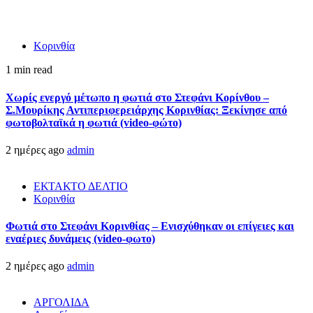
Κορινθία
1 min read
Χωρίς ενεργό μέτωπο η φωτιά στο Στεφάνι Κορίνθου –
Σ.Μουρίκης Αντιπεριφερειάρχης Κορινθίας: Ξεκίνησε από
φωτοβολταϊκά η φωτιά (video-φώτο)
2 ημέρες ago
admin
ΕΚΤΑΚΤΟ ΔΕΛΤΙΟ
Κορινθία
Φωτιά στο Στεφάνι Κορινθίας – Ενισχύθηκαν οι επίγειες και
εναέριες δυνάμεις (video-φωτο)
2 ημέρες ago
admin
ΑΡΓΟΛΙΔΑ