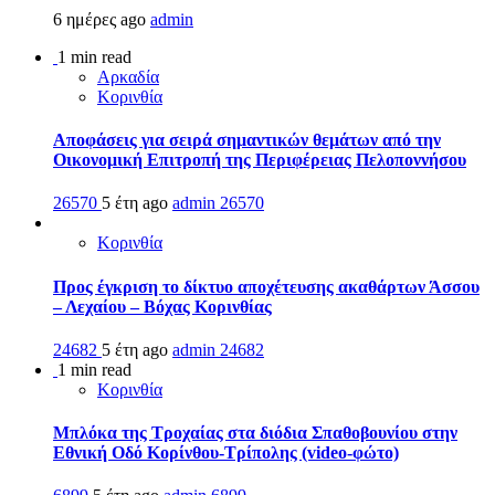
6 ημέρες ago
admin
1 min read
Αρκαδία
Κορινθία
Αποφάσεις για σειρά σημαντικών θεμάτων από την
Οικονομική Επιτροπή της Περιφέρειας Πελοποννήσου
26570
5 έτη ago
admin
26570
Κορινθία
Προς έγκριση το δίκτυο αποχέτευσης ακαθάρτων Άσσου
– Λεχαίου – Βόχας Κορινθίας
24682
5 έτη ago
admin
24682
1 min read
Κορινθία
Μπλόκα της Τροχαίας στα διόδια Σπαθοβουνίου στην
Εθνική Οδό Κορίνθου-Τρίπολης (video-φώτο)