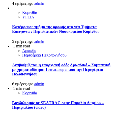
4 ημέρες ago
admin
Κορινθία
ΥΓΕΙΑ
Kατέρρευσε τμήμα της οροφής στα νέα Τμήματα
Επειγόντων Περιστατικών Νοσοκομείου Κορίνθου
5 ημέρες ago
admin
1 min read
Αρκαδία
Περιφέρεια Πελοποννήσου
Αναβαθμίζεται η επαρχιακή οδός Αρκαδικό – Σαμπατική
με χρηματοδότηση 1 εκατ. ευρώ από την Περιφέρεια
Πελοποννήσου
6 ημέρες ago
admin
1 min read
Κορινθία
Βανδαλισμός σε SEATRAC στην Παραλία Λεχαίου –
Περιγιαλίου (video)