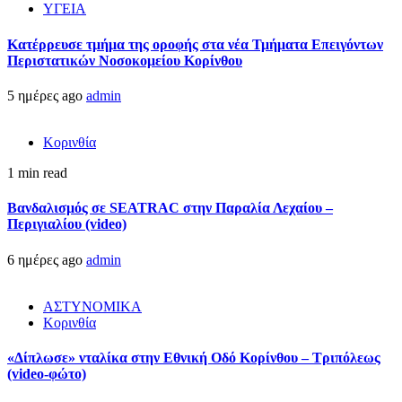
ΥΓΕΙΑ
Kατέρρευσε τμήμα της οροφής στα νέα Τμήματα Επειγόντων
Περιστατικών Νοσοκομείου Κορίνθου
5 ημέρες ago
admin
Κορινθία
1 min read
Βανδαλισμός σε SEATRAC στην Παραλία Λεχαίου –
Περιγιαλίου (video)
6 ημέρες ago
admin
ΑΣΤΥΝΟΜΙΚΑ
Κορινθία
«Δίπλωσε» νταλίκα στην Εθνική Oδό Κορίνθου – Τριπόλεως
(video-φώτο)