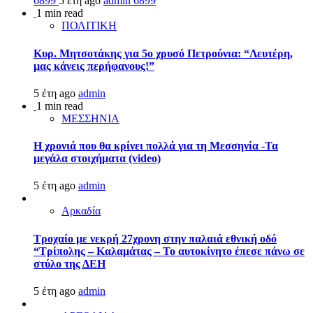
6899
5 έτη ago
admin
6899
1 min read
ΠΟΛΙΤΙΚΗ
Κυρ. Μητσοτάκης για 5ο χρυσό Πετρούνια: “Λευτέρη,
μας κάνεις περήφανους!”
5 έτη ago
admin
1 min read
ΜΕΣΣΗΝΙΑ
Η χρονιά που θα κρίνει πολλά για τη Μεσσηνία -Τα
μεγάλα στοιχήματα (video)
5 έτη ago
admin
Αρκαδία
Τροχαίο με νεκρή 27χρονη στην παλαιά εθνική οδό
“Τρίπολης – Καλαμάτας – Το αυτοκίνητο έπεσε πάνω σε
στύλο της ΔΕΗ
5 έτη ago
admin