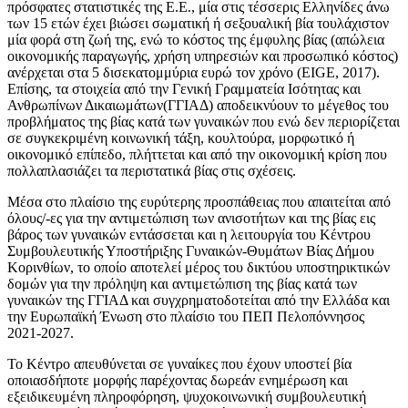
πρόσφατες στατιστικές της Ε.Ε., μία στις τέσσερις Ελληνίδες άνω
των 15 ετών έχει βιώσει σωματική ή σεξουαλική βία τουλάχιστον
μία φορά στη ζωή της, ενώ το κόστος της έμφυλης βίας (απώλεια
οικονομικής παραγωγής, χρήση υπηρεσιών και προσωπικό κόστος)
ανέρχεται στα 5 δισεκατομμύρια ευρώ τον χρόνο (EIGE, 2017).
Επίσης, τα στοιχεία από την Γενική Γραμματεία Ισότητας και
Ανθρωπίνων Δικαιωμάτων(ΓΓΙΑΔ) αποδεικνύουν το μέγεθος του
προβλήματος της βίας κατά των γυναικών που ενώ δεν περιορίζεται
σε συγκεκριμένη κοινωνική τάξη, κουλτούρα, μορφωτικό ή
οικονομικό επίπεδο, πλήττεται και από την οικονομική κρίση που
πολλαπλασιάζει τα περιστατικά βίας στις σχέσεις.
Μέσα στο πλαίσιο της ευρύτερης προσπάθειας που απαιτείται από
όλους/-ες για την αντιμετώπιση των ανισοτήτων και της βίας εις
βάρος των γυναικών εντάσσεται και η λειτουργία του Κέντρου
Συμβουλευτικής Υποστήριξης Γυναικών-Θυμάτων Βίας Δήμου
Κορινθίων, το οποίο αποτελεί μέρος του δικτύου υποστηρικτικών
δομών για την πρόληψη και αντιμετώπιση της βίας κατά των
γυναικών της ΓΓΙΑΔ και συγχρηματοδοτείται από την Ελλάδα και
την Ευρωπαϊκή Ένωση στο πλαίσιο του ΠΕΠ Πελοπόννησος
2021-2027.
Το Κέντρο απευθύνεται σε γυναίκες που έχουν υποστεί βία
οποιασδήποτε μορφής παρέχοντας δωρεάν ενημέρωση και
εξειδικευμένη πληροφόρηση, ψυχοκοινωνική συμβουλευτική