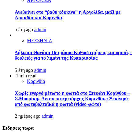
ΑΡΓΟΛΙΔΑ
Ανεβαίνει στο “βαθύ κόκκινο” η Αργολίδα, μαζί με
Αρκαδία και Κορινθία
5 έτη ago
admin
ΜΕΣΣΗΝΙΑ
Δήλωση Θανάση Πετράκου Καθυστερήσεις και «μισές»
δουλειές για το λιμάνι της Κυπαρισσίας
5 έτη ago
admin
1 min read
Κορινθία
Χωρίς ενεργό μέτωπο η φωτιά στο Στεφάνι Κορίνθου –
Σ.Μουρίκης Αντιπεριφερειάρχης Κορινθίας: Ξεκίνησε
από φωτοβολταϊκά η φωτιά (video-φώτο)
2 ημέρες ago
admin
Ειδησεις τωρα