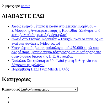
2 μήνες ago
admin
ΔΙΑΒΑΣΤΕ ΕΔΩ
Χωρίς ενεργό μέτωπο η φωτιά στο Στεφάνι Κορίνθου –
Σ.Μουρίκης Αντιπεριφερειάρχης Κορινθίας: Ξεκίνησε από
φωτοβολταϊκά η φωτιά (video-φώτο)
Φωτιά στο Στεφάνι Κορινθίας – Ενισχύθηκαν οι επίγειες και
εναέριες δυνάμεις (video-φωτο)
Υπεγράφη σύμβαση προϋπολογισμού 450.000 ευρώ που
αφορά παρεμβάσεις ασφαλτόστρωσης και συντήρησης στο
ορεινό οδικό δίκτυο της Π.Ε. Αργολίδας
Ναύπλιο: Στη φυλακή οι δύο Ινδοί για τη δολοφονία του
58χρονου ψυχολόγου
Παρέμβαση ΠΕΣΠ για MERE Ελλάς
Kατηγορίες
Kατηγορίες