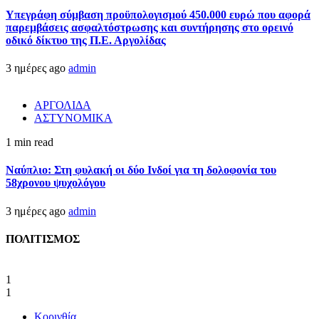
Υπεγράφη σύμβαση προϋπολογισμού 450.000 ευρώ που αφορά
παρεμβάσεις ασφαλτόστρωσης και συντήρησης στο ορεινό
οδικό δίκτυο της Π.Ε. Αργολίδας
3 ημέρες ago
admin
ΑΡΓΟΛΙΔΑ
ΑΣΤΥΝΟΜΙΚΑ
1 min read
Ναύπλιο: Στη φυλακή οι δύο Ινδοί για τη δολοφονία του
58χρονου ψυχολόγου
3 ημέρες ago
admin
ΠΟΛΙΤΙΣΜΟΣ
1
1
Κορινθία