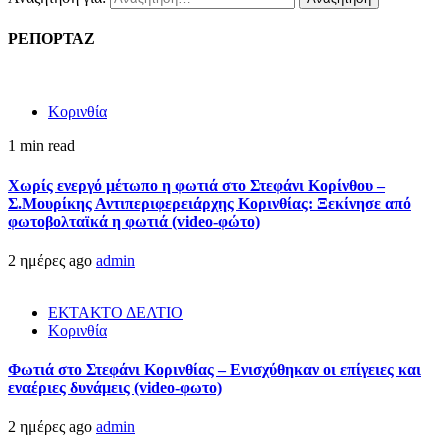
ΡΕΠΟΡΤΑΖ
Κορινθία
1 min read
Χωρίς ενεργό μέτωπο η φωτιά στο Στεφάνι Κορίνθου –
Σ.Μουρίκης Αντιπεριφερειάρχης Κορινθίας: Ξεκίνησε από
φωτοβολταϊκά η φωτιά (video-φώτο)
2 ημέρες ago
admin
ΕΚΤΑΚΤΟ ΔΕΛΤΙΟ
Κορινθία
Φωτιά στο Στεφάνι Κορινθίας – Ενισχύθηκαν οι επίγειες και
εναέριες δυνάμεις (video-φωτο)
2 ημέρες ago
admin