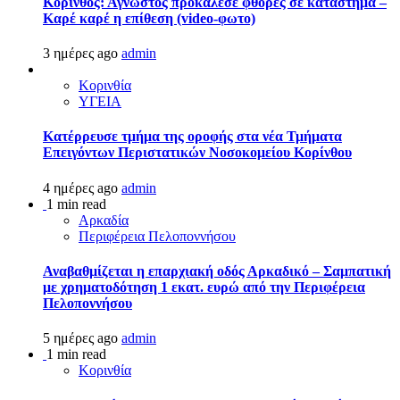
Κόρινθος: Άγνωστος προκάλεσε φθορές σε κατάστημα –
Καρέ καρέ η επίθεση (video-φωτο)
3 ημέρες ago
admin
Κορινθία
ΥΓΕΙΑ
Kατέρρευσε τμήμα της οροφής στα νέα Τμήματα
Επειγόντων Περιστατικών Νοσοκομείου Κορίνθου
4 ημέρες ago
admin
1 min read
Αρκαδία
Περιφέρεια Πελοποννήσου
Αναβαθμίζεται η επαρχιακή οδός Αρκαδικό – Σαμπατική
με χρηματοδότηση 1 εκατ. ευρώ από την Περιφέρεια
Πελοποννήσου
5 ημέρες ago
admin
1 min read
Κορινθία