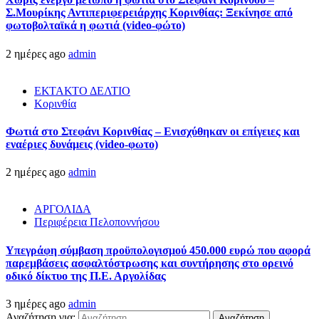
Σ.Μουρίκης Αντιπεριφερειάρχης Κορινθίας: Ξεκίνησε από
φωτοβολταϊκά η φωτιά (video-φώτο)
2 ημέρες ago
admin
ΕΚΤΑΚΤΟ ΔΕΛΤΙΟ
Κορινθία
Φωτιά στο Στεφάνι Κορινθίας – Ενισχύθηκαν οι επίγειες και
εναέριες δυνάμεις (video-φωτο)
2 ημέρες ago
admin
ΑΡΓΟΛΙΔΑ
Περιφέρεια Πελοποννήσου
Υπεγράφη σύμβαση προϋπολογισμού 450.000 ευρώ που αφορά
παρεμβάσεις ασφαλτόστρωσης και συντήρησης στο ορεινό
οδικό δίκτυο της Π.Ε. Αργολίδας
3 ημέρες ago
admin
Αναζήτηση για: