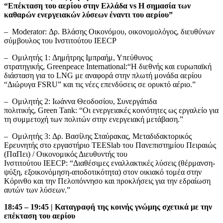
“Επέκταση του αερίου στην Ελλάδα
vs
Η σημασία των
καθαρών ενεργειακών λύσεων έναντι του αερίου”
– Moderator: Δρ. Βλάσης Οικονόμου, οικονομολόγος, διευθύνων
σύμβουλος του Ινστιτούτου IEECP
– Ομιλητής 1: Δημήτρης Ιμπραήμ, Υπεύθυνος
στρατηγικής, Greenpeace International:“Η διεθνής και ευρωπαϊκή
διάσταση για το LNG με αναφορά στην πλωτή μονάδα αερίου
“Διώρυγα FSRU” και τις νέες επενδύσεις σε ορυκτό αέριο.”
– Ομιλητής 2: Ιωάννα Θεοδοσίου, Συνεργάτιδα
πολιτικής, Green Tank: “Οι ενεργειακές κοινότητες ως εργαλείο για
τη συμμετοχή των πολιτών στην ενεργειακή μετάβαση.”
– Ομιλητής 3: Δρ. Βασίλης Σταύρακας, Μεταδιδακτορικός
Ερευνητής στο εργαστήριο TEESlab του Πανεπιστημίου Πειραιώς
(ΠαΠει) / Οικονομικός Διευθυντής του
Ινστιτούτου IEECP: “Διαθέσιμες εναλλακτικές λύσεις (θέρμανση-
ψύξη, εξοικονόμηση-αποδοτικότητα) στον οικιακό τομέα στην
Κόρινθο και την Πελοπόννησο και προκλήσεις για την εδραίωση
αυτών των λύσεων.”
18:45 – 19:45 | Καταγραφή της κοινής γνώμης σχετικά με την
επέκταση του αερίου