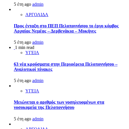
5 έτη ago
admin
ΑΡΓΟΛΙΔΑ
Προς ένταξη στο ΠΕΠ Πελοποννήσου το έργο κόμβος
Αρχαίας Νεμέας – Δερβενάκια – Μυκήνες
5 έτη ago
admin
1 min read
ΥΓΕΙΑ
63 νέα κρούσματα στην Περιφέρεια Πελοποννήσου –
Αναλυτικοί πίνακες
5 έτη ago
admin
ΥΓΕΙΑ
Μειώνεται ο αριθμός των νοσηλευομένων στα
νοσοκομεία της Πελοποννήσου
5 έτη ago
admin