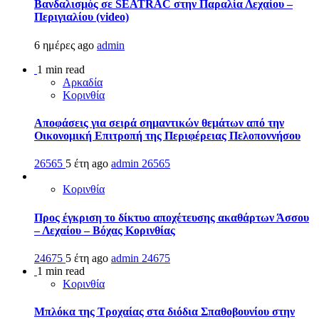
Βανδαλισμός σε SEATRAC στην Παραλία Λεχαίου –
Περιγιαλίου (video)
6 ημέρες ago
admin
1 min read
Αρκαδία
Κορινθία
Αποφάσεις για σειρά σημαντικών θεμάτων από την
Οικονομική Επιτροπή της Περιφέρειας Πελοποννήσου
26565
5 έτη ago
admin
26565
Κορινθία
Προς έγκριση το δίκτυο αποχέτευσης ακαθάρτων Άσσου
– Λεχαίου – Βόχας Κορινθίας
24675
5 έτη ago
admin
24675
1 min read
Κορινθία
Μπλόκα της Τροχαίας στα διόδια Σπαθοβουνίου στην