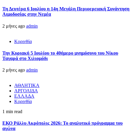
Τη Δευτέρα 6 Ιουλίου η 14η Μεγάλη Περιφερειακή Συνάντηση
Αιμοδοσίας στην Νεμέα
2 μήνες ago
admin
Κορινθία
Την Κυριακή 5 Ιουλίου το 40ήμερο μνημόσυνο του Νίκου
Ταγαρά στο Χιλιομόδι
2 μήνες ago
admin
ΑΘΛΗΤΙΚΑ
ΑΡΓΟΛΙΔΑ
ΕΛΛΑΔΑ
Κορινθία
1 min read
ΕΚΟ Ράλλυ Ακρόπολις 2026: Το αναλυτικό πρόγραμμα του
αγώνα