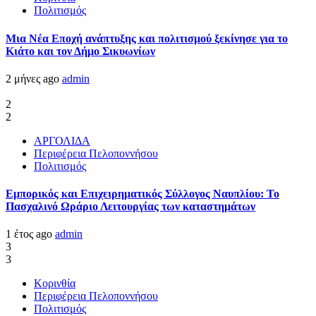
Πολιτισμός
Μια Νέα Εποχή ανάπτυξης και πολιτισμού ξεκίνησε για το
Κιάτο και τον Δήμο Σικυωνίων
2 μήνες ago
admin
2
2
ΑΡΓΟΛΙΔΑ
Περιφέρεια Πελοποννήσου
Πολιτισμός
Εμπορικός και Επιχειρηματικός Σύλλογος Ναυπλίου: Το
Πασχαλινό Ωράριο Λειτουργίας των καταστημάτων
1 έτος ago
admin
3
3
Κορινθία
Περιφέρεια Πελοποννήσου
Πολιτισμός