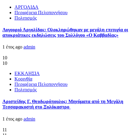
ΑΡΓΟΛΙΔΑ
Περιφέρεια Πελοποννήσου
Πολιτισμός
Λυγουριό Αργολίδας: Ολοκληρώθηκαν με μεγάλη επιτυχία οι
αποκριάτικες εκδηλώσεις του Συλλόγου «Ο Καββαδίας»
1 έτος ago
admin
10
10
ΕΚΚΛΗΣΙΑ
Κορινθία
Περιφέρεια Πελοποννήσου
Πολιτισμός
Αριστείδης Γ. Θεοδωρόπουλος: Μηνύματα από τη Μεγάλη
Τεσσαρακοστή στο Ξυλόκαστρο
1 έτος ago
admin
11