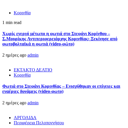
Κορινθία
1 min read
Χωρίς ενεργό μέτωπο η φωτιά στο Στεφάνι Κορίνθου –
Σ.Μουρίκης Αντιπεριφερειάρχης Κορινθίας: Ξεκίνησε από
φωτοβολταϊκά η φωτιά (video-φώτο)
2 ημέρες ago
admin
ΕΚΤΑΚΤΟ ΔΕΛΤΙΟ
Κορινθία
Φωτιά στο Στεφάνι Κορινθίας – Ενισχύθηκαν οι επίγειες και
εναέριες δυνάμεις (video-φωτο)
2 ημέρες ago
admin
ΑΡΓΟΛΙΔΑ
Περιφέρεια Πελοποννήσου