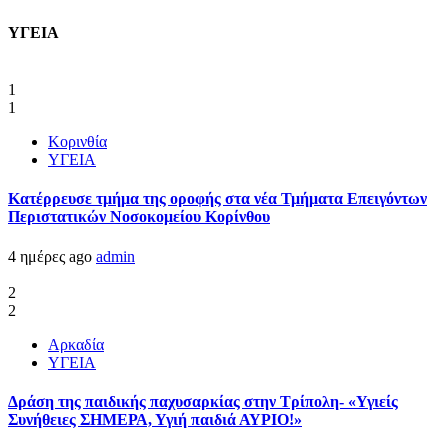
ΥΓΕΙΑ
1
1
Κορινθία
ΥΓΕΙΑ
Kατέρρευσε τμήμα της οροφής στα νέα Τμήματα Επειγόντων
Περιστατικών Νοσοκομείου Κορίνθου
4 ημέρες ago
admin
2
2
Αρκαδία
ΥΓΕΙΑ
Δράση της παιδικής παχυσαρκίας στην Τρίπολη- «Υγιείς
Συνήθειες ΣΗΜΕΡΑ, Υγιή παιδιά ΑΥΡΙΟ!»