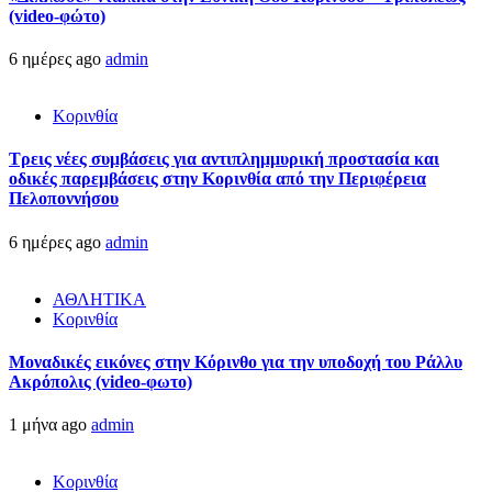
(video-φώτο)
6 ημέρες ago
admin
Κορινθία
Τρεις νέες συμβάσεις για αντιπλημμυρική προστασία και
οδικές παρεμβάσεις στην Κορινθία από την Περιφέρεια
Πελοποννήσου
6 ημέρες ago
admin
ΑΘΛΗΤΙΚΑ
Κορινθία
Μοναδικές εικόνες στην Κόρινθο για την υποδοχή του Ράλλυ
Ακρόπολις (video-φωτο)
1 μήνα ago
admin
Κορινθία