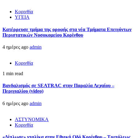
Κορινθία
ΥΓΕΙΑ
Kατέρρευσε τμήμα της οροφής στα νέα Τμήματα Επειγόντων
Περιστατικών Νοσοκομείου Κορίνθου
4 ημέρες ago
admin
Κορινθία
1 min read
Βανδαλισμός σε SEATRAC στην Παραλία Λεχαίου –
Περιγιαλίου (video)
6 ημέρες ago
admin
ΑΣΤΥΝΟΜΙΚΑ
Κορινθία
«Δίπλωσε» νταλίκα στην Εθνική Oδό Κορίνθου – Τριπόλεως