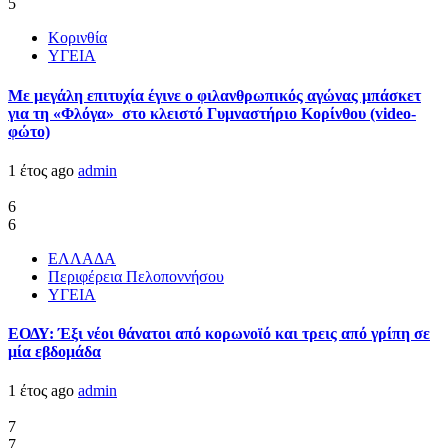
5
Κορινθία
ΥΓΕΙΑ
Με μεγάλη επιτυχία έγινε ο φιλανθρωπικός αγώνας μπάσκετ
για τη «Φλόγα» στο κλειστό Γυμναστήριο Κορίνθου (video-
φώτο)
1 έτος ago
admin
6
6
ΕΛΛΑΔΑ
Περιφέρεια Πελοποννήσου
ΥΓΕΙΑ
ΕΟΔΥ: Έξι νέοι θάνατοι από κορωνοϊό και τρεις από γρίπη σε
μία εβδομάδα
1 έτος ago
admin
7
7