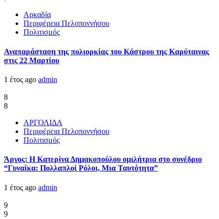
Αρκαδία
Περιφέρεια Πελοποννήσου
Πολιτισμός
Αναπαράσταση της πολιορκίας του Κάστρου της Καρύταινας
στις 22 Μαρτίου
1 έτος ago
admin
8
8
ΑΡΓΟΛΙΔΑ
Περιφέρεια Πελοποννήσου
Πολιτισμός
Άργος: Η Κατερίνα Δημακοπούλου ομιλήτρια στο συνέδριο
“Γυναίκα: Πολλαπλοί Ρόλοι, Μια Ταυτότητα”
1 έτος ago
admin
9
9