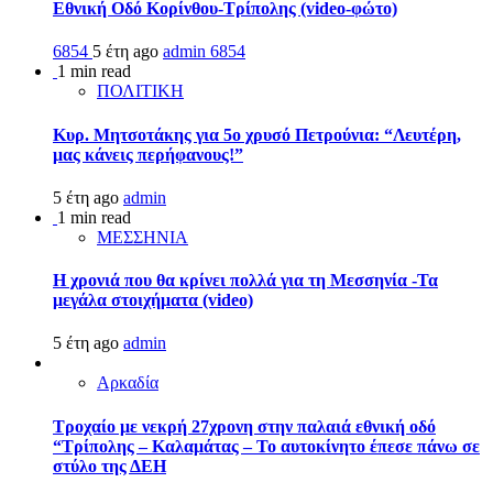
Εθνική Οδό Κορίνθου-Τρίπολης (video-φώτο)
6854
5 έτη ago
admin
6854
1 min read
ΠΟΛΙΤΙΚΗ
Κυρ. Μητσοτάκης για 5ο χρυσό Πετρούνια: “Λευτέρη,
μας κάνεις περήφανους!”
5 έτη ago
admin
1 min read
ΜΕΣΣΗΝΙΑ
Η χρονιά που θα κρίνει πολλά για τη Μεσσηνία -Τα
μεγάλα στοιχήματα (video)
5 έτη ago
admin
Αρκαδία
Τροχαίο με νεκρή 27χρονη στην παλαιά εθνική οδό
“Τρίπολης – Καλαμάτας – Το αυτοκίνητο έπεσε πάνω σε
στύλο της ΔΕΗ