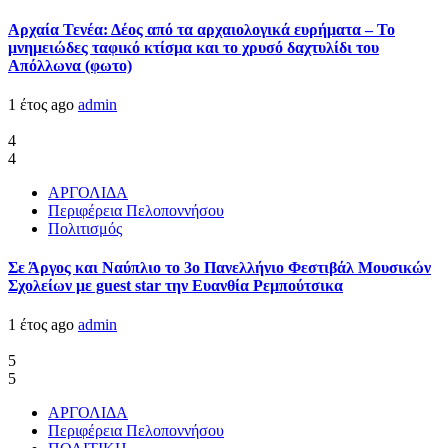
Αρχαία Τενέα: Δέος από τα αρχαιολογικά ευρήματα – Το
μνημειώδες ταφικό κτίσμα και το χρυσό δαχτυλίδι του
Απόλλωνα (φωτο)
1 έτος ago
admin
4
4
ΑΡΓΟΛΙΔΑ
Περιφέρεια Πελοποννήσου
Πολιτισμός
Σε Άργος και Ναύπλιο το 3ο Πανελλήνιο Φεστιβάλ Μουσικών
Σχολείων με guest star την Ευανθία Ρεμπούτσικα
1 έτος ago
admin
5
5
ΑΡΓΟΛΙΔΑ
Περιφέρεια Πελοποννήσου