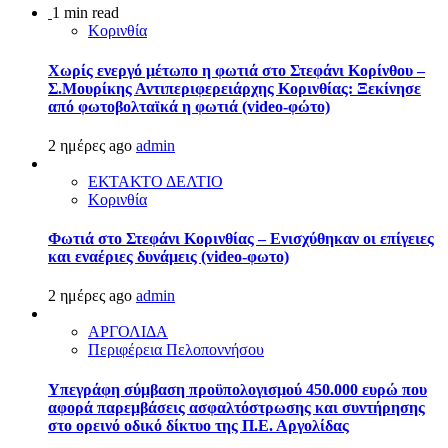
1 min read
Κορινθία
Χωρίς ενεργό μέτωπο η φωτιά στο Στεφάνι Κορίνθου –
Σ.Μουρίκης Αντιπεριφερειάρχης Κορινθίας: Ξεκίνησε
από φωτοβολταϊκά η φωτιά (video-φώτο)
2 ημέρες ago
admin
ΕΚΤΑΚΤΟ ΔΕΛΤΙΟ
Κορινθία
Φωτιά στο Στεφάνι Κορινθίας – Ενισχύθηκαν οι επίγειες
και εναέριες δυνάμεις (video-φωτο)
2 ημέρες ago
admin
ΑΡΓΟΛΙΔΑ
Περιφέρεια Πελοποννήσου
Υπεγράφη σύμβαση προϋπολογισμού 450.000 ευρώ που
αφορά παρεμβάσεις ασφαλτόστρωσης και συντήρησης
στο ορεινό οδικό δίκτυο της Π.Ε. Αργολίδας