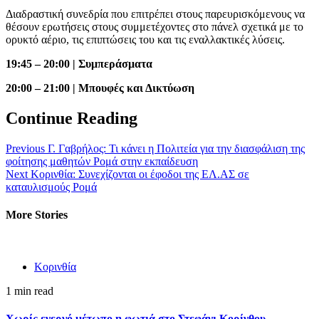
Διαδραστική συνεδρία που επιτρέπει στους παρευρισκόμενους να
θέσουν ερωτήσεις στους συμμετέχοντες στο πάνελ σχετικά με το
ορυκτό αέριο, τις επιπτώσεις του και τις εναλλακτικές λύσεις.
19:45 – 20:00 | Συμπεράσματα
20:00 – 21:00 | Μπουφές και Δικτύωση
Continue Reading
Previous
Γ. Γαβρήλος: Τι κάνει η Πολιτεία για την διασφάλιση της
φοίτησης μαθητών Ρομά στην εκπαίδευση
Next
Κορινθία: Συνεχίζονται οι έφοδοι της ΕΛ.ΑΣ σε
καταυλισμούς Ρομά
More Stories
Κορινθία
1 min read
Χωρίς ενεργό μέτωπο η φωτιά στο Στεφάνι Κορίνθου –