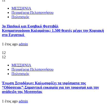
11
ΜΕΣΣΗΝΙΑ
Περιφέρεια Πελοποννήσου
Πολιτισμός
3ο Παιδικό και Εφηβικό Φεστιβάλ
Κινηματογράφου Καλαμάτας: 1.500 θεατές μέχρι την Κυριακή
στο Εργατικό
1 έτος ago
admin
12
12
ΜΕΣΣΗΝΙΑ
Περιφέρεια Πελοποννήσου
Πολιτισμός
Ένωση Ξενοδόχων: Καλωσορίζει τα γυρίσματα της
“Οδύσσειας”-Σημαντική ευκαιρία για τον τουρισμό και την
ανάδειξη της Μεσσηνίας
1 έτος ago
admin