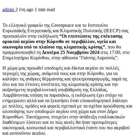
admin
2 έτη ago
1 min read
Το ελληνικό γραφείο της Greenpeace και το Ινστιτούτο
Ευρωπαϊκής Ενεργειακής και Κλιματικής Πολιτικής (IEECP) σας
προσκαλούν στην εκδήλωση
“Οι επιπτώσεις της επέκτασης
ορυκτού αερίου στην Κόρινθο σε περιβάλλον, υγεία και
οικονομία υπό το πλαίσιο της κλιματικής κρίσης”
, που θα
πραγματοποιηθεί τη
Δευτέρα 25 Νοεμβρίου 2024
στις 17:00, στο
Επιμελητήριο Κορίνθου, στην αίθουσα “Γιάννης Λαρσινός”.
Η χώρα μας προωθεί υποδομές και δίκτυα αερίου σε πολλές
περιοχές της χώρας, ανάμεσά τους και στην Κόρινθο, για να
καλύψει τις ανάγκες θέρμανσης και ηλεκτροπαραγωγής, παρά τις
όλο και πιο έντονες συνέπειες της κλιματικής κρίσης και την
αυξανόμενη περιβαλλοντική υποβάθμιση της Ελλάδας.
Λαμβάνοντας υπόψη τα παραπάνω, η εκδήλωση έχει στόχο να
ενημερώσει αλλά και να ξεκινήσει έναν εποικοδομητικό διάλογο
με πολίτες, ομάδες και φορείς σχετικά με τα σχέδια προώθησης και
υλοποίησης των υποδομών αερίου στη χώρα και στον Δήμο
Κορινθίων. Ταυτόχρονα, στοχεύει στην ανάδειξη εναλλακτικών
διαθέσιμων λύσεων και το πώς αυτές θα ήταν προτιμότερες
οικονομικά, κοινωνικά και περιβαλλοντικά έναντι του πιο ακριβού
και ρυπογόνου αερίου.