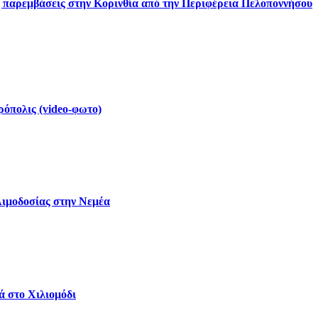
ς παρεμβάσεις στην Κορινθία από την Περιφέρεια Πελοποννήσου
ρόπολις (video-φωτο)
Αιμοδοσίας στην Νεμέα
ά στο Χιλιομόδι