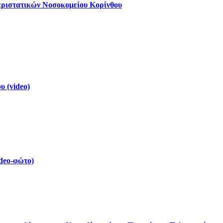
εριστατικών Νοσοκομείου Κορίνθου
 (video)
deo-φώτο)