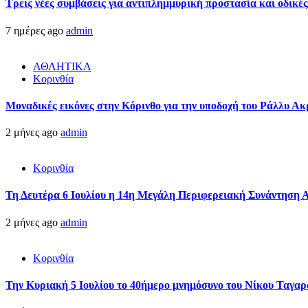
Τρεις νέες συμβάσεις για αντιπλημμυρική προστασία και οδικέ
7 ημέρες ago
admin
ΑΘΛΗΤΙΚΑ
Κορινθία
Μοναδικές εικόνες στην Κόρινθο για την υποδοχή του Ράλλυ Ακ
2 μήνες ago
admin
Κορινθία
Τη Δευτέρα 6 Ιουλίου η 14η Μεγάλη Περιφερειακή Συνάντηση 
2 μήνες ago
admin
Κορινθία
Την Κυριακή 5 Ιουλίου το 40ήμερο μνημόσυνο του Νίκου Ταγαρ