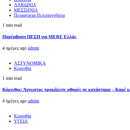
ΛΑΚΩΝΙΑ
ΜΕΣΣΗΝΙΑ
Περιφέρεια Πελοποννήσου
1 min read
Παρέμβαση ΠΕΣΠ για MERE Ελλάς
4 ημέρες ago
admin
ΑΣΤΥΝΟΜΙΚΑ
Κορινθία
1 min read
Κόρινθος: Άγνωστος προκάλεσε φθορές σε κατάστημα – Καρέ κα
4 ημέρες ago
admin
Κορινθία
ΥΓΕΙΑ