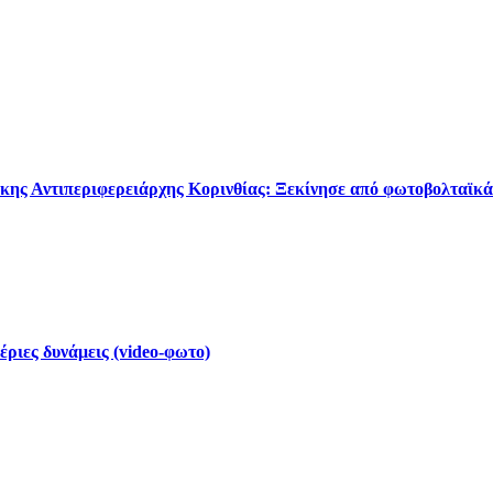
κης Αντιπεριφερειάρχης Κορινθίας: Ξεκίνησε από φωτοβολταϊκά
έριες δυνάμεις (video-φωτο)