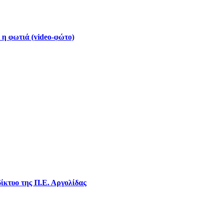
 η φωτιά (video-φώτο)
ίκτυο της Π.Ε. Αργολίδας