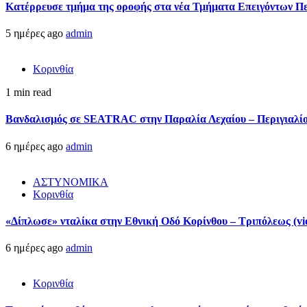
Kατέρρευσε τμήμα της οροφής στα νέα Τμήματα Επειγόντων Π
5 ημέρες ago
admin
Κορινθία
1 min read
Βανδαλισμός σε SEATRAC στην Παραλία Λεχαίου – Περιγιαλίου
6 ημέρες ago
admin
ΑΣΤΥΝΟΜΙΚΑ
Κορινθία
«Δίπλωσε» νταλίκα στην Εθνική Oδό Κορίνθου – Τριπόλεως (vi
6 ημέρες ago
admin
Κορινθία