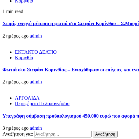
Κορινθία
1 min read
Χωρίς ενεργό μέτωπο η φωτιά στο Στεφάνι Κορίνθου – Σ.Μουρί
2 ημέρες ago
admin
ΕΚΤΑΚΤΟ ΔΕΛΤΙΟ
Κορινθία
Φωτιά στο Στεφάνι Κορινθίας – Ενισχύθηκαν οι επίγειες και ενα
2 ημέρες ago
admin
ΑΡΓΟΛΙΔΑ
Περιφέρεια Πελοποννήσου
Υπεγράφη σύμβαση προϋπολογισμού 450.000 ευρώ που αφορά πα
3 ημέρες ago
admin
Αναζήτηση για: