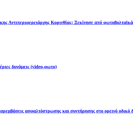
κης Αντιπεριφερειάρχης Κορινθίας: Ξεκίνησε από φωτοβολταϊκά
έριες δυνάμεις (video-φωτο)
ρεμβάσεις ασφαλτόστρωσης και συντήρησης στο ορεινό οδικό δ