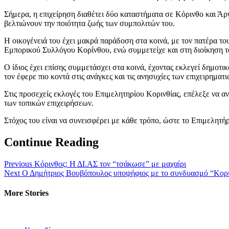
Σήμερα, η επιχείρηση διαθέτει δύο καταστήματα σε Κόρινθο και Άρ
βελτιώνουν την ποιότητα ζωής των συμπολιτών του.
Η οικογένειά του έχει μακρά παράδοση στα κοινά, με τον πατέρα το
Εμπορικού Συλλόγου Κορίνθου, ενώ συμμετείχε και στη διοίκηση τ
Ο ίδιος έχει επίσης συμμετάσχει στα κοινά, έχοντας εκλεγεί δημοτ
τον έφερε πιο κοντά στις ανάγκες και τις ανησυχίες των επιχειρηματ
Στις προσεχείς εκλογές του Επιμελητηρίου Κορινθίας, επέλεξε να α
των τοπικών επιχειρήσεων.
Στόχος του είναι να συνεισφέρει με κάθε τρόπο, ώστε το Επιμελητήρ
Continue Reading
Previous
Κόρινθος: Η ΔΙ.ΑΣ τον “τσάκωσε” με μαχαίρι
Next
Ο Δημήτριος Βουβόπουλος υποψήφιος με το συνδυασμό “Κορι
More Stories