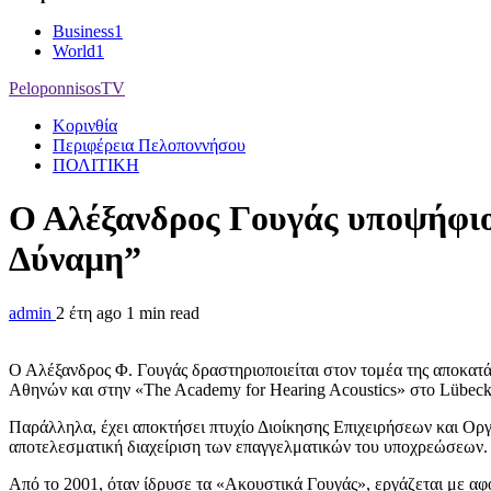
Business
1
World
1
PeloponnisosTV
Κορινθία
Περιφέρεια Πελοποννήσου
ΠΟΛΙΤΙΚΗ
Ο Αλέξανδρος Γουγάς υποψήφιο
Δύναμη”
admin
2 έτη ago
1 min read
Ο Αλέξανδρος Φ. Γουγάς δραστηριοποιείται στον τομέα της αποκατ
Αθηνών και στην «The Academy for Hearing Acoustics» στο Lübeck
Παράλληλα, έχει αποκτήσει πτυχίο Διοίκησης Επιχειρήσεων και Οργ
αποτελεσματική διαχείριση των επαγγελματικών του υποχρεώσεων.
Από το 2001, όταν ίδρυσε τα «Ακουστικά Γουγάς», εργάζεται με α