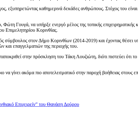
γος, εξυπηρετώντας καθημερινά δεκάδες ανθρώπους. Στόχος του είνα
υ, Φώτη Γουγά, να υπήρξε ενεργό μέλος της τοπικής επιχειρηματικής κ
ου Επιμελητηρίου Κορινθίας.
ικός σύμβουλος στον Δήμο Κορινθίων (2014-2019) και έχοντας θέσει υ
ιών και επαγγελματιών της περιοχής του.
νταποκριθεί στην πρόσκληση του Τάκη Λουζιώτη, διότι πιστεύει ότι το
ιο να γίνει ακόμα πιο αποτελεσματικό στην παροχή βοήθειας στους επι
νθιακό Επιχειρείν” του Θανάση Δούρου