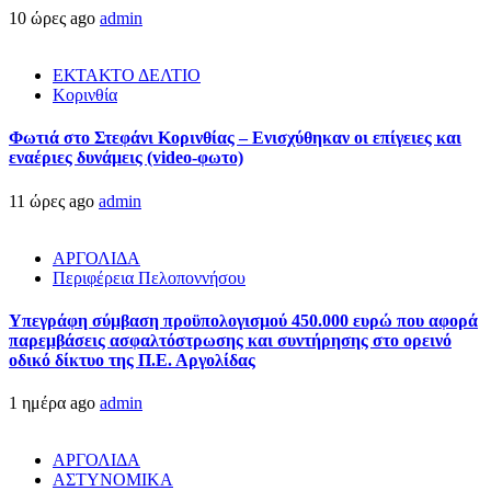
10 ώρες ago
admin
ΕΚΤΑΚΤΟ ΔΕΛΤΙΟ
Κορινθία
Φωτιά στο Στεφάνι Κορινθίας – Ενισχύθηκαν οι επίγειες και
εναέριες δυνάμεις (video-φωτο)
11 ώρες ago
admin
ΑΡΓΟΛΙΔΑ
Περιφέρεια Πελοποννήσου
Υπεγράφη σύμβαση προϋπολογισμού 450.000 ευρώ που αφορά
παρεμβάσεις ασφαλτόστρωσης και συντήρησης στο ορεινό
οδικό δίκτυο της Π.Ε. Αργολίδας
1 ημέρα ago
admin
ΑΡΓΟΛΙΔΑ
ΑΣΤΥΝΟΜΙΚΑ