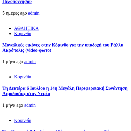
Πελοποννήσου
5 ημέρες ago
admin
ΑΘΛΗΤΙΚΑ
Κορινθία
Μοναδικές εικόνες στην Κόρινθο για την υποδοχή του Ράλλυ
Ακρόπολις (video-φωτο)
1 μήνα ago
admin
Κορινθία
Τη Δευτέρα 6 Ιουλίου η 14η Μεγάλη Περιφερειακή Συνάντηση
Αιμοδοσίας στην Νεμέα
1 μήνα ago
admin
Κορινθία