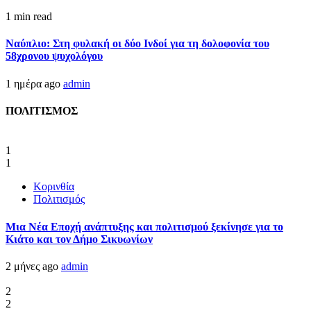
1 min read
Ναύπλιο: Στη φυλακή οι δύο Ινδοί για τη δολοφονία του
58χρονου ψυχολόγου
1 ημέρα ago
admin
ΠΟΛΙΤΙΣΜΟΣ
1
1
Κορινθία
Πολιτισμός
Μια Νέα Εποχή ανάπτυξης και πολιτισμού ξεκίνησε για το
Κιάτο και τον Δήμο Σικυωνίων
2 μήνες ago
admin
2
2