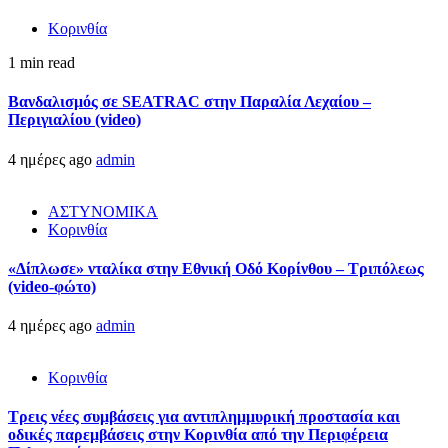
Κορινθία
1 min read
Βανδαλισμός σε SEATRAC στην Παραλία Λεχαίου –
Περιγιαλίου (video)
4 ημέρες ago
admin
ΑΣΤΥΝΟΜΙΚΑ
Κορινθία
«Δίπλωσε» νταλίκα στην Εθνική Oδό Κορίνθου – Τριπόλεως
(video-φώτο)
4 ημέρες ago
admin
Κορινθία
Τρεις νέες συμβάσεις για αντιπλημμυρική προστασία και
οδικές παρεμβάσεις στην Κορινθία από την Περιφέρεια