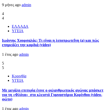
9 μήνες ago
admin
4
4
ΕΛΛΑΔΑ
ΥΓΕΙΑ
Ιωάννης Χουρσαλάς: Τι είναι η λιποπρωτεΐνη (a) και πώς
επηρεάζει την καρδιά (video)
1 έτος ago
admin
5
5
Κορινθία
ΥΓΕΙΑ
Με μεγάλη επιτυχία έγινε ο φιλανθρωπικός αγώνας μπάσκετ
για τη «Φλόγα» στο κλειστό Γυμναστήριο Κορίνθου (video-
φώτο)
1 έτος ago
admin