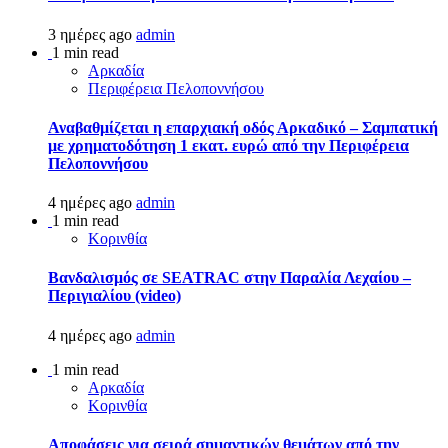
3 ημέρες ago
admin
1 min read
Αρκαδία
Περιφέρεια Πελοποννήσου
Αναβαθμίζεται η επαρχιακή οδός Αρκαδικό – Σαμπατική
με χρηματοδότηση 1 εκατ. ευρώ από την Περιφέρεια
Πελοποννήσου
4 ημέρες ago
admin
1 min read
Κορινθία
Βανδαλισμός σε SEATRAC στην Παραλία Λεχαίου –
Περιγιαλίου (video)
4 ημέρες ago
admin
1 min read
Αρκαδία
Κορινθία
Αποφάσεις για σειρά σημαντικών θεμάτων από την