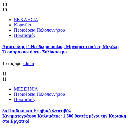
10
10
ΕΚΚΛΗΣΙΑ
Κορινθία
Περιφέρεια Πελοποννήσου
Πολιτισμός
Αριστείδης Γ. Θεοδωρόπουλος: Μηνύματα από τη Μεγάλη
Τεσσαρακοστή στο Ξυλόκαστρο
1 έτος ago
admin
11
11
ΜΕΣΣΗΝΙΑ
Περιφέρεια Πελοποννήσου
Πολιτισμός
3ο Παιδικό και Εφηβικό Φεστιβάλ
Κινηματογράφου Καλαμάτας: 1.500 θεατές μέχρι την Κυριακή
στο Εργατικό