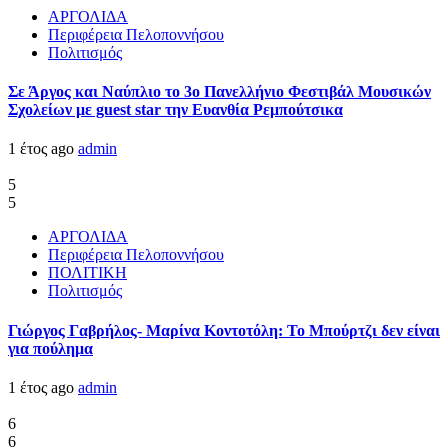
ΑΡΓΟΛΙΔΑ
Περιφέρεια Πελοποννήσου
Πολιτισμός
Σε Άργος και Ναύπλιο το 3ο Πανελλήνιο Φεστιβάλ Μουσικών
Σχολείων με guest star την Ευανθία Ρεμπούτσικα
1 έτος ago
admin
5
5
ΑΡΓΟΛΙΔΑ
Περιφέρεια Πελοποννήσου
ΠΟΛΙΤΙΚΗ
Πολιτισμός
Γιώργος Γαβρήλος- Μαρίνα Κοντοτόλη: Το Μπούρτζι δεν είναι
για πούλημα
1 έτος ago
admin
6
6