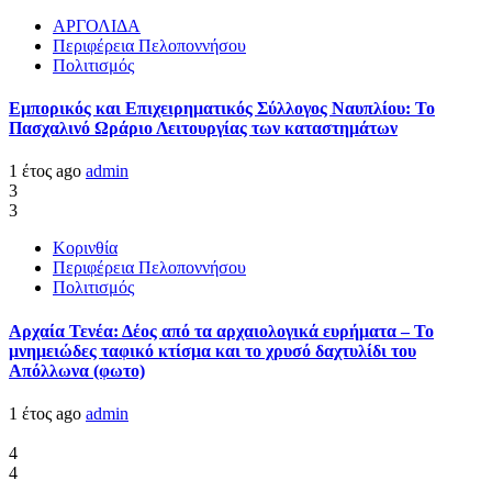
ΑΡΓΟΛΙΔΑ
Περιφέρεια Πελοποννήσου
Πολιτισμός
Εμπορικός και Επιχειρηματικός Σύλλογος Ναυπλίου: Το
Πασχαλινό Ωράριο Λειτουργίας των καταστημάτων
1 έτος ago
admin
3
3
Κορινθία
Περιφέρεια Πελοποννήσου
Πολιτισμός
Αρχαία Τενέα: Δέος από τα αρχαιολογικά ευρήματα – Το
μνημειώδες ταφικό κτίσμα και το χρυσό δαχτυλίδι του
Απόλλωνα (φωτο)
1 έτος ago
admin
4
4