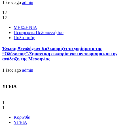
1 έτος ago
admin
12
12
ΜΕΣΣΗΝΙΑ
Περιφέρεια Πελοποννήσου
Πολιτισμός
Ένωση Ξενοδόχων: Καλωσορίζει τα γυρίσματα της
“Οδύσσειας”-Σημαντική ευκαιρία για τον τουρισμό και την
ανάδειξη της Μεσσηνίας
1 έτος ago
admin
ΥΓΕΙΑ
1
1
Κορινθία
ΥΓΕΙΑ