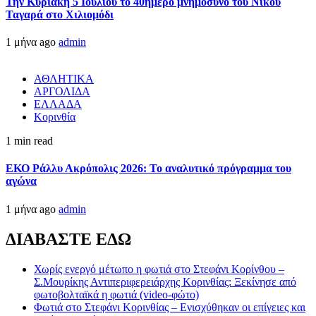
Την Κυριακή 5 Ιουλίου το 40ήμερο μνημόσυνο του Νίκου
Ταγαρά στο Χιλιομόδι
1 μήνα ago
admin
ΑΘΛΗΤΙΚΑ
ΑΡΓΟΛΙΔΑ
ΕΛΛΑΔΑ
Κορινθία
1 min read
ΕΚΟ Ράλλυ Ακρόπολις 2026: Το αναλυτικό πρόγραμμα του
αγώνα
1 μήνα ago
admin
ΔΙΑΒΑΣΤΕ ΕΔΩ
Χωρίς ενεργό μέτωπο η φωτιά στο Στεφάνι Κορίνθου –
Σ.Μουρίκης Αντιπεριφερειάρχης Κορινθίας: Ξεκίνησε από
φωτοβολταϊκά η φωτιά (video-φώτο)
Φωτιά στο Στεφάνι Κορινθίας – Ενισχύθηκαν οι επίγειες και