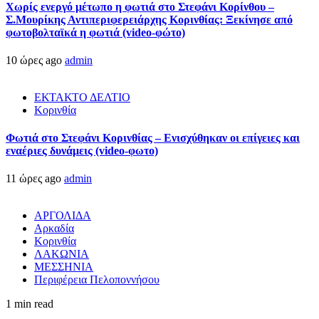
Χωρίς ενεργό μέτωπο η φωτιά στο Στεφάνι Κορίνθου –
Σ.Μουρίκης Αντιπεριφερειάρχης Κορινθίας: Ξεκίνησε από
φωτοβολταϊκά η φωτιά (video-φώτο)
10 ώρες ago
admin
ΕΚΤΑΚΤΟ ΔΕΛΤΙΟ
Κορινθία
Φωτιά στο Στεφάνι Κορινθίας – Ενισχύθηκαν οι επίγειες και
εναέριες δυνάμεις (video-φωτο)
11 ώρες ago
admin
ΑΡΓΟΛΙΔΑ
Αρκαδία
Κορινθία
ΛΑΚΩΝΙΑ
ΜΕΣΣΗΝΙΑ
Περιφέρεια Πελοποννήσου
1 min read