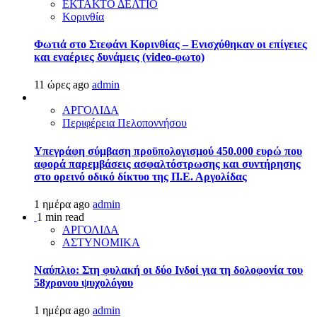
ΕΚΤΑΚΤΟ ΔΕΛΤΙΟ
Κορινθία
Φωτιά στο Στεφάνι Κορινθίας – Ενισχύθηκαν οι επίγειες
και εναέριες δυνάμεις (video-φωτο)
11 ώρες ago
admin
ΑΡΓΟΛΙΔΑ
Περιφέρεια Πελοποννήσου
Υπεγράφη σύμβαση προϋπολογισμού 450.000 ευρώ που
αφορά παρεμβάσεις ασφαλτόστρωσης και συντήρησης
στο ορεινό οδικό δίκτυο της Π.Ε. Αργολίδας
1 ημέρα ago
admin
1 min read
ΑΡΓΟΛΙΔΑ
ΑΣΤΥΝΟΜΙΚΑ
Ναύπλιο: Στη φυλακή οι δύο Ινδοί για τη δολοφονία του
58χρονου ψυχολόγου
1 ημέρα ago
admin