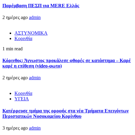
Παρέμβαση ΠΕΣΠ για MERE Ελλάς
2 ημέρες ago
admin
ΑΣΤΥΝΟΜΙΚΑ
Κορινθία
1 min read
Κόρινθος: Άγνωστος προκάλεσε φθορές σε κατάστημα – Καρέ
καρέ η επίθεση (video-φωτο)
2 ημέρες ago
admin
Κορινθία
ΥΓΕΙΑ
Kατέρρευσε τμήμα της οροφής στα νέα Τμήματα Επειγόντων
Περιστατικών Νοσοκομείου Κορίνθου
3 ημέρες ago
admin