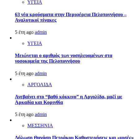
ΥΓΕΙΑ
63 νέα κρούσματα στην Περιφέρεια Πελοποννήσου –
Αναλυτικοί πίνακες
5 έτη ago
admin
ΥΓΕΙΑ
Μειώνεται ο αριθμός των νοσηλευομένων στα
νοσοκομεία της Πελοποννήσου
5 έτη ago
admin
ΑΡΓΟΛΙΔΑ
Ανεβαίνει στο “βαθύ κόκκινο” η Αργολίδα, μαζί με
Αρκαδία και Κορινθία
5 έτη ago
admin
ΜΕΣΣΗΝΙΑ
Δήλωση Θανάση Πετράκου Καθυστερήσεις και «μισές»