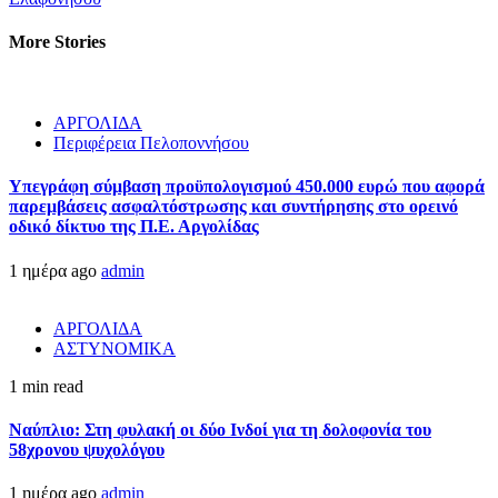
More Stories
ΑΡΓΟΛΙΔΑ
Περιφέρεια Πελοποννήσου
Υπεγράφη σύμβαση προϋπολογισμού 450.000 ευρώ που αφορά
παρεμβάσεις ασφαλτόστρωσης και συντήρησης στο ορεινό
οδικό δίκτυο της Π.Ε. Αργολίδας
1 ημέρα ago
admin
ΑΡΓΟΛΙΔΑ
ΑΣΤΥΝΟΜΙΚΑ
1 min read
Ναύπλιο: Στη φυλακή οι δύο Ινδοί για τη δολοφονία του
58χρονου ψυχολόγου
1 ημέρα ago
admin