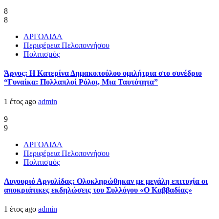
8
8
ΑΡΓΟΛΙΔΑ
Περιφέρεια Πελοποννήσου
Πολιτισμός
Άργος: Η Κατερίνα Δημακοπούλου ομιλήτρια στο συνέδριο
“Γυναίκα: Πολλαπλοί Ρόλοι, Μια Ταυτότητα”
1 έτος ago
admin
9
9
ΑΡΓΟΛΙΔΑ
Περιφέρεια Πελοποννήσου
Πολιτισμός
Λυγουριό Αργολίδας: Ολοκληρώθηκαν με μεγάλη επιτυχία οι
αποκριάτικες εκδηλώσεις του Συλλόγου «Ο Καββαδίας»
1 έτος ago
admin