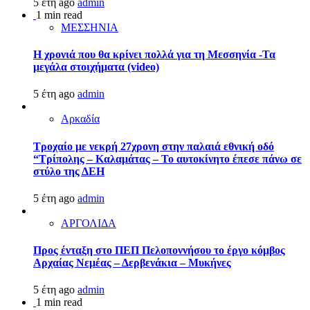
5 έτη ago
admin
1 min read
ΜΕΣΣΗΝΙΑ
Η χρονιά που θα κρίνει πολλά για τη Μεσσηνία -Τα
μεγάλα στοιχήματα (video)
5 έτη ago
admin
Αρκαδία
Τροχαίο με νεκρή 27χρονη στην παλαιά εθνική οδό
“Τρίπολης – Καλαμάτας – Το αυτοκίνητο έπεσε πάνω σε
στύλο της ΔΕΗ
5 έτη ago
admin
ΑΡΓΟΛΙΔΑ
Προς ένταξη στο ΠΕΠ Πελοποννήσου το έργο κόμβος
Αρχαίας Νεμέας – Δερβενάκια – Μυκήνες
5 έτη ago
admin
1 min read