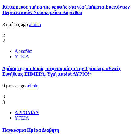
Kατέρρευσε τμήμα της οροφής στα νέα Τμήματα Επειγόντων
Περιστατικών Νοσοκομείου Κορίνθου
3 ημέρες ago
admin
2
2
Αρκαδία
ΥΓΕΙΑ
Δράση της παιδικής παχυσαρκίας στην Τρίπολη- «Υγιείς
Συνήθειες ΣΗΜΕΡΑ, Υγιή παιδιά ΑΥΡΙΟ!»
9 μήνες ago
admin
3
3
ΑΡΓΟΛΙΔΑ
ΥΓΕΙΑ
Παγκόσμια Ημέρα Διαβήτη