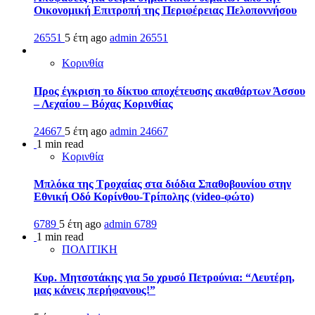
Οικονομική Επιτροπή της Περιφέρειας Πελοποννήσου
26551
5 έτη ago
admin
26551
Κορινθία
Προς έγκριση το δίκτυο αποχέτευσης ακαθάρτων Άσσου
– Λεχαίου – Βόχας Κορινθίας
24667
5 έτη ago
admin
24667
1 min read
Κορινθία
Μπλόκα της Τροχαίας στα διόδια Σπαθοβουνίου στην
Εθνική Οδό Κορίνθου-Τρίπολης (video-φώτο)
6789
5 έτη ago
admin
6789
1 min read
ΠΟΛΙΤΙΚΗ
Κυρ. Μητσοτάκης για 5ο χρυσό Πετρούνια: “Λευτέρη,
μας κάνεις περήφανους!”