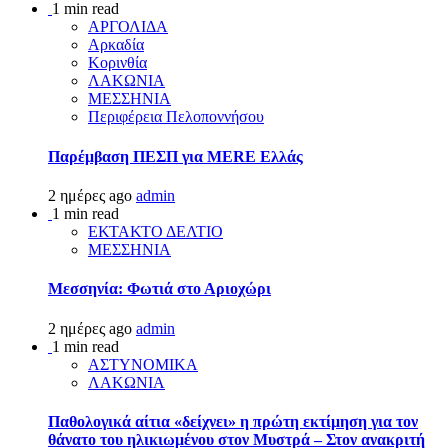
1 min read
ΑΡΓΟΛΙΔΑ
Αρκαδία
Κορινθία
ΛΑΚΩΝΙΑ
ΜΕΣΣΗΝΙΑ
Περιφέρεια Πελοποννήσου
Παρέμβαση ΠΕΣΠ για MERE Ελλάς
2 ημέρες ago
admin
1 min read
ΕΚΤΑΚΤΟ ΔΕΛΤΙΟ
ΜΕΣΣΗΝΙΑ
Μεσσηνία: Φωτιά στο Αριοχώρι
2 ημέρες ago
admin
1 min read
ΑΣΤΥΝΟΜΙΚΑ
ΛΑΚΩΝΙΑ
Παθολογικά αίτια «δείχνει» η πρώτη εκτίμηση για τον
θάνατο του ηλικιωμένου στον Μυστρά – Στον ανακριτή