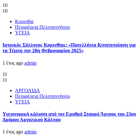
10
10
Κορινθία
Περιφέρεια Πελοποννήσου
ΥΓΕΙΑ
Ιατρικός Σύλλογος Κορινθίας: «Πανελλήνια Κινητοποίηση για
τα Τέμπη την 28η Φεβρουαρίου 2025»
1 έτος ago
admin
11
11
ΑΡΓΟΛΙΔΑ
Περιφέρεια Πελοποννήσου
ΥΓΕΙΑ
Υγειονομική κάλυψη από τον Ερυθρό Σταυρό Άργους του 23ου
Δρόμου Αργολικού Κόλπου
1 έτος ago
admin