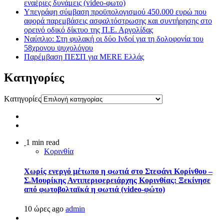
εναέριες δυνάμεις (video-φωτο)
Υπεγράφη σύμβαση προϋπολογισμού 450.000 ευρώ που
αφορά παρεμβάσεις ασφαλτόστρωσης και συντήρησης στο
ορεινό οδικό δίκτυο της Π.Ε. Αργολίδας
Ναύπλιο: Στη φυλακή οι δύο Ινδοί για τη δολοφονία του
58χρονου ψυχολόγου
Παρέμβαση ΠΕΣΠ για MERE Ελλάς
Kατηγορίες
Kατηγορίες
1 min read
Κορινθία
Χωρίς ενεργό μέτωπο η φωτιά στο Στεφάνι Κορίνθου –
Σ.Μουρίκης Αντιπεριφερειάρχης Κορινθίας: Ξεκίνησε
από φωτοβολταϊκά η φωτιά (video-φώτο)
10 ώρες ago
admin