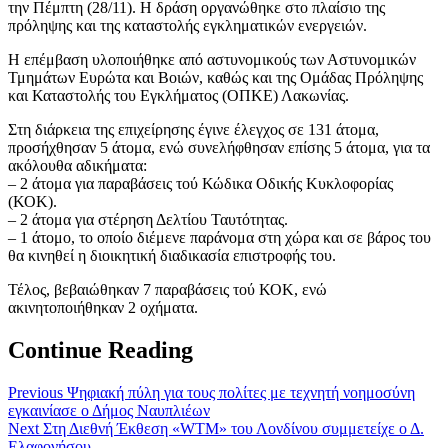
την Πέμπτη (28/11). Η δράση οργανώθηκε στο πλαίσιο της
πρόληψης και της καταστολής εγκληματικών ενεργειών.
Η επέμβαση υλοποιήθηκε από αστυνομικούς των Αστυνομικών
Τμημάτων Ευρώτα και Βοιών, καθώς και της Ομάδας Πρόληψης
και Καταστολής του Εγκλήματος (ΟΠΚΕ) Λακωνίας.
Στη διάρκεια της επιχείρησης έγινε έλεγχος σε 131 άτομα,
προσήχθησαν 5 άτομα, ενώ συνελήφθησαν επίσης 5 άτομα, για τα
ακόλουθα αδικήματα:
– 2 άτομα για παραβάσεις τού Κώδικα Οδικής Κυκλοφορίας
(ΚΟΚ).
– 2 άτομα για στέρηση Δελτίου Ταυτότητας.
– 1 άτομο, το οποίο διέμενε παράνομα στη χώρα και σε βάρος του
θα κινηθεί η διοικητική διαδικασία επιστροφής του.
Τέλος, βεβαιώθηκαν 7 παραβάσεις τού ΚΟΚ, ενώ
ακινητοποιήθηκαν 2 οχήματα.
Continue Reading
Previous
Ψηφιακή πύλη για τους πολίτες με τεχνητή νοημοσύνη
εγκαινίασε ο Δήμος Ναυπλιέων
Next
Στη Διεθνή Έκθεση «WTM» του Λονδίνου συμμετείχε ο Δ.
Ελαφονήσου