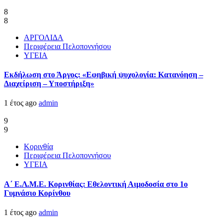
8
8
ΑΡΓΟΛΙΔΑ
Περιφέρεια Πελοποννήσου
ΥΓΕΙΑ
Εκδήλωση στο Άργος: «Εφηβική ψυχολογία: Κατανόηση –
Διαχείριση – Υποστήριξη»
1 έτος ago
admin
9
9
Κορινθία
Περιφέρεια Πελοποννήσου
ΥΓΕΙΑ
Α΄ Ε.Λ.Μ.Ε. Κορινθίας: Εθελοντική Αιμοδοσία στο 1ο
Γυμνάσιο Κορίνθου
1 έτος ago
admin