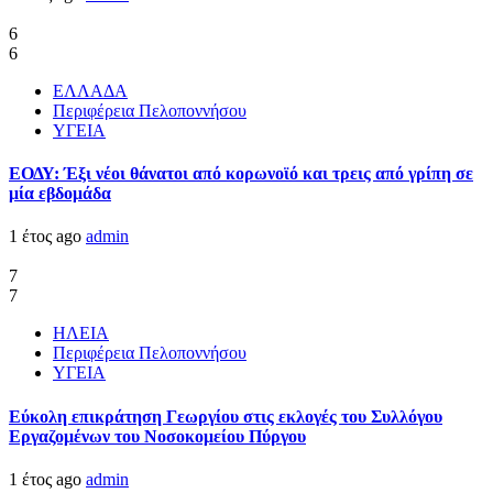
6
6
ΕΛΛΑΔΑ
Περιφέρεια Πελοποννήσου
ΥΓΕΙΑ
ΕΟΔΥ: Έξι νέοι θάνατοι από κορωνοϊό και τρεις από γρίπη σε
μία εβδομάδα
1 έτος ago
admin
7
7
ΗΛΕΙΑ
Περιφέρεια Πελοποννήσου
ΥΓΕΙΑ
Εύκολη επικράτηση Γεωργίου στις εκλογές του Συλλόγου
Εργαζομένων του Νοσοκομείου Πύργου
1 έτος ago
admin