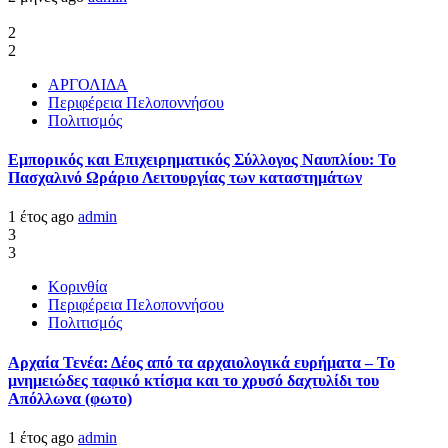
2
2
ΑΡΓΟΛΙΔΑ
Περιφέρεια Πελοποννήσου
Πολιτισμός
Εμπορικός και Επιχειρηματικός Σύλλογος Ναυπλίου: Το
Πασχαλινό Ωράριο Λειτουργίας των καταστημάτων
1 έτος ago
admin
3
3
Κορινθία
Περιφέρεια Πελοποννήσου
Πολιτισμός
Αρχαία Τενέα: Δέος από τα αρχαιολογικά ευρήματα – Το
μνημειώδες ταφικό κτίσμα και το χρυσό δαχτυλίδι του
Απόλλωνα (φωτο)
1 έτος ago
admin