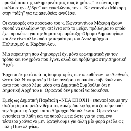
προβλήματα της καθημερινότητας τους δημότες “πετώντας την
μπάλα στην εξέδρα” και εγκαλώντας τον κ. Κωνσταντίνο Μάκαρη
στην “τάξη” για τις απευθείας αναθέσει.
Οι αναφορές στο πρόσωπο του κ. Κωνσταντίνου Μάκαρη έχουν
σκοπό να αλλάξουν την ατζέντα από το μείζον πρόβλημα το οποίο
έχει προκύψει για την δημοτική παράταξη «Όραμα Δημιουργίας»
και δεν είναι άλλο από την παραίτηση του Αντιδημάρχου
Πολιτισμού κ. Καράπαυλου.
Μία παραίτηση που δημιουργεί όχι μόνο ερωτηματικά για τον
τρόπο και τον χρόνο που έγινε, αλλά και πρόβλημα στην Δημοτική
Αρχή.
Έρχεται δε μετά από τις διαμαρτυρίες των υπευθύνων του Διεθνούς
Φεστιβάλ Ντοκιμαντέρ Πελοποννήσου οι οποίοι επιβεβαιώνουν
αυτό που καιρό λέμε μέσα στα Δημοτικά Συμβούλια ότι η
Δημοτική Αρχή του κ. Ορφανού δεν μπορεί να διοικήσει.
Εμείς ως Δημοτική Παράταξη «ΝΕΑ ΕΠΟΧΗ» επαναφέρουμε την
συζήτηση στο μείζον θέμα της κακής διοίκησης και ζητούμε από
την Δημοτική Αρχή και το Δήμαρχο Ναυπλιέων κ. Ορφανό να
εντοπίσει τα λάθη και τις παραλείψεις ώστε για τα επόμενα
τέσσερα χρόνια να μην ξαναγίνουμε για άλλη μία φορά ρεζίλι ως
πόλη Πανελληνίως.