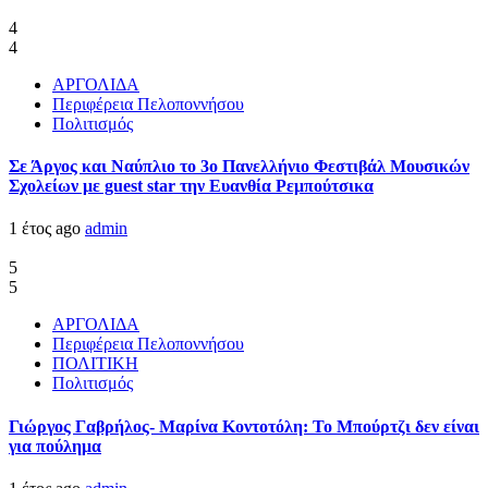
4
4
ΑΡΓΟΛΙΔΑ
Περιφέρεια Πελοποννήσου
Πολιτισμός
Σε Άργος και Ναύπλιο το 3ο Πανελλήνιο Φεστιβάλ Μουσικών
Σχολείων με guest star την Ευανθία Ρεμπούτσικα
1 έτος ago
admin
5
5
ΑΡΓΟΛΙΔΑ
Περιφέρεια Πελοποννήσου
ΠΟΛΙΤΙΚΗ
Πολιτισμός
Γιώργος Γαβρήλος- Μαρίνα Κοντοτόλη: Το Μπούρτζι δεν είναι
για πούλημα