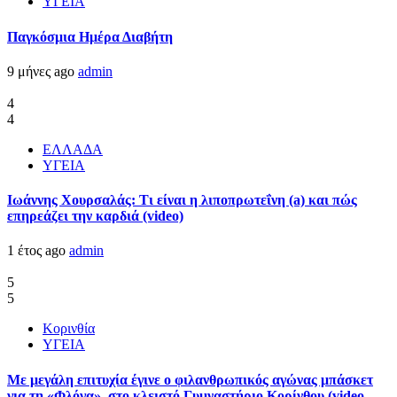
ΥΓΕΙΑ
Παγκόσμια Ημέρα Διαβήτη
9 μήνες ago
admin
4
4
ΕΛΛΑΔΑ
ΥΓΕΙΑ
Ιωάννης Χουρσαλάς: Τι είναι η λιποπρωτεΐνη (a) και πώς
επηρεάζει την καρδιά (video)
1 έτος ago
admin
5
5
Κορινθία
ΥΓΕΙΑ
Με μεγάλη επιτυχία έγινε ο φιλανθρωπικός αγώνας μπάσκετ
για τη «Φλόγα» στο κλειστό Γυμναστήριο Κορίνθου (video-