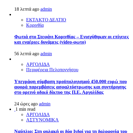
18 λεπτά ago
admin
ΕΚΤΑΚΤΟ ΔΕΛΤΙΟ
Κορινθία
Φωτιά στο Στεφάνι Κορινθίας – Ενισχύθηκαν οι επίγειες
και εναέριες δυνάμεις (video-φωτο)
56 λεπτά ago
admin
ΑΡΓΟΛΙΔΑ
Περιφέρεια Πελοποννήσου
Υπεγράφη σύμβαση προϋπολογισμού 450.000 ευρώ που
αφορά παρεμβάσεις ασφαλτόστρωσης και συντήρησης
στο ορεινό οδικό δίκτυο της Π.Ε. Αργολίδας
24 ώρες ago
admin
1 min read
ΑΡΓΟΛΙΔΑ
ΑΣΤΥΝΟΜΙΚΑ
Ναύπλιο: Στη φυλακή οι δύο Ινδοί για τη δολοφονία του