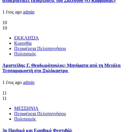
αποκριάτικες εκδηλώσεις του Συλλόγου «Ο Καββαδίας»
1 έτος ago
admin
10
10
ΕΚΚΛΗΣΙΑ
Κορινθία
Περιφέρεια Πελοποννήσου
Πολιτισμός
Αριστείδης Γ. Θεοδωρόπουλος: Μηνύματα από τη Μεγάλη
Τεσσαρακοστή στο Ξυλόκαστρο
1 έτος ago
admin
11
11
ΜΕΣΣΗΝΙΑ
Περιφέρεια Πελοποννήσου
Πολιτισμός
3ο Παιδικό και Εφηβικό Φεστιβάλ