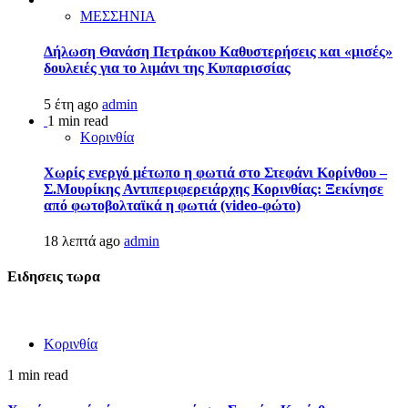
ΜΕΣΣΗΝΙΑ
Δήλωση Θανάση Πετράκου Καθυστερήσεις και «μισές»
δουλειές για το λιμάνι της Κυπαρισσίας
5 έτη ago
admin
1 min read
Κορινθία
Χωρίς ενεργό μέτωπο η φωτιά στο Στεφάνι Κορίνθου –
Σ.Μουρίκης Αντιπεριφερειάρχης Κορινθίας: Ξεκίνησε
από φωτοβολταϊκά η φωτιά (video-φώτο)
18 λεπτά ago
admin
Ειδησεις τωρα
Κορινθία
1 min read