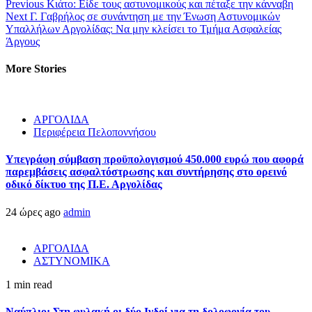
Previous
Κιάτο: Είδε τους αστυνομικούς και πέταξε την κάνναβη
Next
Γ. Γαβρήλος σε συνάντηση με την Ένωση Αστυνομικών
Υπαλλήλων Αργολίδας: Να μην κλείσει το Τμήμα Ασφαλείας
Άργους
More Stories
ΑΡΓΟΛΙΔΑ
Περιφέρεια Πελοποννήσου
Υπεγράφη σύμβαση προϋπολογισμού 450.000 ευρώ που αφορά
παρεμβάσεις ασφαλτόστρωσης και συντήρησης στο ορεινό
οδικό δίκτυο της Π.Ε. Αργολίδας
24 ώρες ago
admin
ΑΡΓΟΛΙΔΑ
ΑΣΤΥΝΟΜΙΚΑ
1 min read
Ναύπλιο: Στη φυλακή οι δύο Ινδοί για τη δολοφονία του