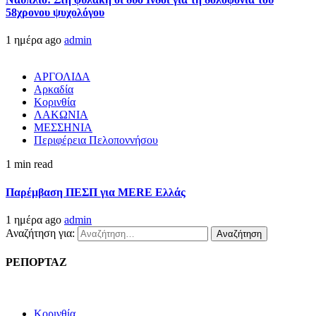
58χρονου ψυχολόγου
1 ημέρα ago
admin
ΑΡΓΟΛΙΔΑ
Αρκαδία
Κορινθία
ΛΑΚΩΝΙΑ
ΜΕΣΣΗΝΙΑ
Περιφέρεια Πελοποννήσου
1 min read
Παρέμβαση ΠΕΣΠ για MERE Ελλάς
1 ημέρα ago
admin
Αναζήτηση για:
ΡΕΠΟΡΤΑΖ
Κορινθία