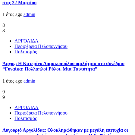
στις 22 Μαρτίου
1 έτος ago
admin
8
8
ΑΡΓΟΛΙΔΑ
Περιφέρεια Πελοποννήσου
Πολιτισμός
Άργος: Η Κατερίνα Δημακοπούλου ομιλήτρια στο συνέδριο
“Γυναίκα: Πολλαπλοί Ρόλοι, Μια Ταυτότητα”
1 έτος ago
admin
9
9
ΑΡΓΟΛΙΔΑ
Περιφέρεια Πελοποννήσου
Πολιτισμός
Λυγουριό Αργολίδας: Ολοκληρώθηκαν με μεγάλη επιτυχία οι