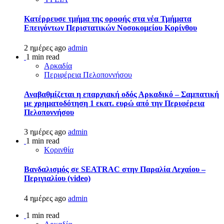
Kατέρρευσε τμήμα της οροφής στα νέα Τμήματα
Επειγόντων Περιστατικών Νοσοκομείου Κορίνθου
2 ημέρες ago
admin
1 min read
Αρκαδία
Περιφέρεια Πελοποννήσου
Αναβαθμίζεται η επαρχιακή οδός Αρκαδικό – Σαμπατική
με χρηματοδότηση 1 εκατ. ευρώ από την Περιφέρεια
Πελοποννήσου
3 ημέρες ago
admin
1 min read
Κορινθία
Βανδαλισμός σε SEATRAC στην Παραλία Λεχαίου –
Περιγιαλίου (video)
4 ημέρες ago
admin
1 min read