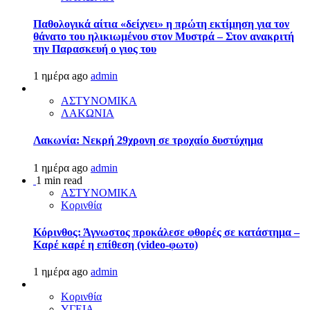
Παθολογικά αίτια «δείχνει» η πρώτη εκτίμηση για τον
θάνατο του ηλικιωμένου στον Μυστρά – Στον ανακριτή
την Παρασκευή ο γιος του
1 ημέρα ago
admin
ΑΣΤΥΝΟΜΙΚΑ
ΛΑΚΩΝΙΑ
Λακωνία: Νεκρή 29χρονη σε τροχαίο δυστύχημα
1 ημέρα ago
admin
1 min read
ΑΣΤΥΝΟΜΙΚΑ
Κορινθία
Κόρινθος: Άγνωστος προκάλεσε φθορές σε κατάστημα –
Καρέ καρέ η επίθεση (video-φωτο)
1 ημέρα ago
admin
Κορινθία
ΥΓΕΙΑ