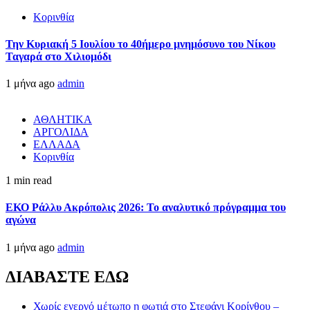
Κορινθία
Την Κυριακή 5 Ιουλίου το 40ήμερο μνημόσυνο του Νίκου
Ταγαρά στο Χιλιομόδι
1 μήνα ago
admin
ΑΘΛΗΤΙΚΑ
ΑΡΓΟΛΙΔΑ
ΕΛΛΑΔΑ
Κορινθία
1 min read
ΕΚΟ Ράλλυ Ακρόπολις 2026: Το αναλυτικό πρόγραμμα του
αγώνα
1 μήνα ago
admin
ΔΙΑΒΑΣΤΕ ΕΔΩ
Χωρίς ενεργό μέτωπο η φωτιά στο Στεφάνι Κορίνθου –