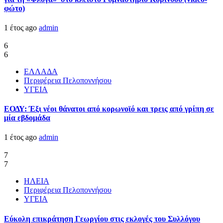
φώτο)
1 έτος ago
admin
6
6
ΕΛΛΑΔΑ
Περιφέρεια Πελοποννήσου
ΥΓΕΙΑ
ΕΟΔΥ: Έξι νέοι θάνατοι από κορωνοϊό και τρεις από γρίπη σε
μία εβδομάδα
1 έτος ago
admin
7
7
ΗΛΕΙΑ
Περιφέρεια Πελοποννήσου
ΥΓΕΙΑ
Εύκολη επικράτηση Γεωργίου στις εκλογές του Συλλόγου