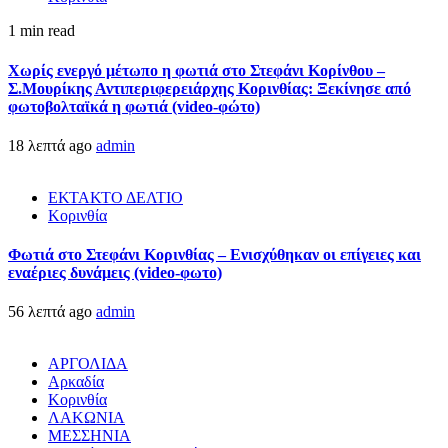
1 min read
Χωρίς ενεργό μέτωπο η φωτιά στο Στεφάνι Κορίνθου –
Σ.Μουρίκης Αντιπεριφερειάρχης Κορινθίας: Ξεκίνησε από
φωτοβολταϊκά η φωτιά (video-φώτο)
18 λεπτά ago
admin
ΕΚΤΑΚΤΟ ΔΕΛΤΙΟ
Κορινθία
Φωτιά στο Στεφάνι Κορινθίας – Ενισχύθηκαν οι επίγειες και
εναέριες δυνάμεις (video-φωτο)
56 λεπτά ago
admin
ΑΡΓΟΛΙΔΑ
Αρκαδία
Κορινθία
ΛΑΚΩΝΙΑ
ΜΕΣΣΗΝΙΑ