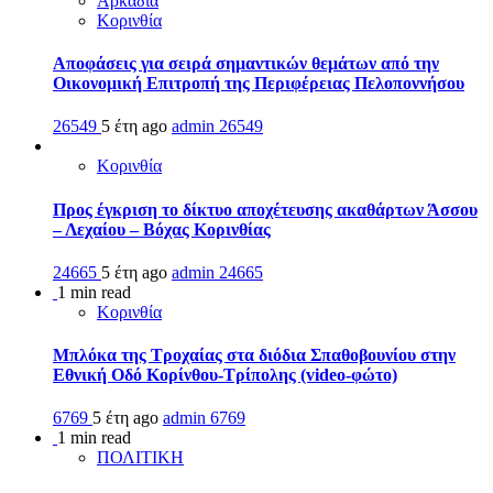
Αρκαδία
Κορινθία
Αποφάσεις για σειρά σημαντικών θεμάτων από την
Οικονομική Επιτροπή της Περιφέρειας Πελοποννήσου
26549
5 έτη ago
admin
26549
Κορινθία
Προς έγκριση το δίκτυο αποχέτευσης ακαθάρτων Άσσου
– Λεχαίου – Βόχας Κορινθίας
24665
5 έτη ago
admin
24665
1 min read
Κορινθία
Μπλόκα της Τροχαίας στα διόδια Σπαθοβουνίου στην
Εθνική Οδό Κορίνθου-Τρίπολης (video-φώτο)
6769
5 έτη ago
admin
6769
1 min read
ΠΟΛΙΤΙΚΗ