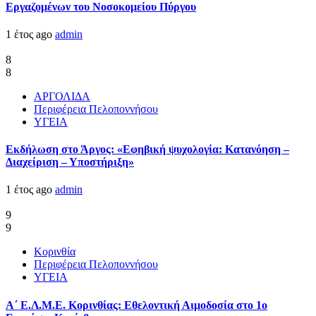
Εργαζομένων του Νοσοκομείου Πύργου
1 έτος ago
admin
8
8
ΑΡΓΟΛΙΔΑ
Περιφέρεια Πελοποννήσου
ΥΓΕΙΑ
Εκδήλωση στο Άργος: «Εφηβική ψυχολογία: Κατανόηση –
Διαχείριση – Υποστήριξη»
1 έτος ago
admin
9
9
Κορινθία
Περιφέρεια Πελοποννήσου
ΥΓΕΙΑ
Α΄ Ε.Λ.Μ.Ε. Κορινθίας: Εθελοντική Αιμοδοσία στο 1ο