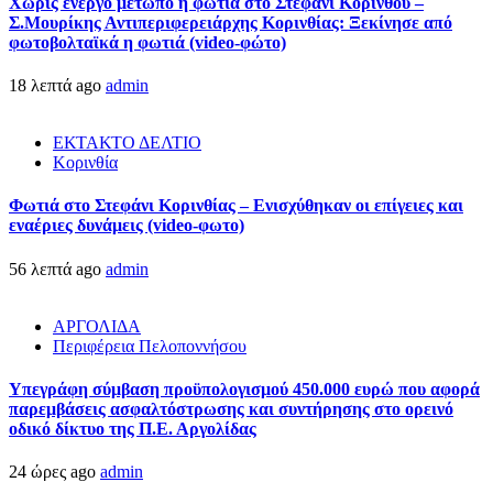
Χωρίς ενεργό μέτωπο η φωτιά στο Στεφάνι Κορίνθου –
Σ.Μουρίκης Αντιπεριφερειάρχης Κορινθίας: Ξεκίνησε από
φωτοβολταϊκά η φωτιά (video-φώτο)
18 λεπτά ago
admin
ΕΚΤΑΚΤΟ ΔΕΛΤΙΟ
Κορινθία
Φωτιά στο Στεφάνι Κορινθίας – Ενισχύθηκαν οι επίγειες και
εναέριες δυνάμεις (video-φωτο)
56 λεπτά ago
admin
ΑΡΓΟΛΙΔΑ
Περιφέρεια Πελοποννήσου
Υπεγράφη σύμβαση προϋπολογισμού 450.000 ευρώ που αφορά
παρεμβάσεις ασφαλτόστρωσης και συντήρησης στο ορεινό
οδικό δίκτυο της Π.Ε. Αργολίδας
24 ώρες ago
admin