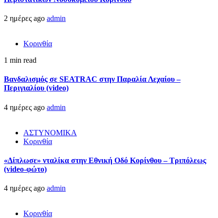
2 ημέρες ago
admin
Κορινθία
1 min read
Βανδαλισμός σε SEATRAC στην Παραλία Λεχαίου –
Περιγιαλίου (video)
4 ημέρες ago
admin
ΑΣΤΥΝΟΜΙΚΑ
Κορινθία
«Δίπλωσε» νταλίκα στην Εθνική Oδό Κορίνθου – Τριπόλεως
(video-φώτο)
4 ημέρες ago
admin
Κορινθία