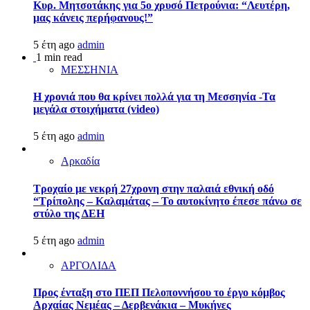
Κυρ. Μητσοτάκης για 5ο χρυσό Πετρούνια: “Λευτέρη,
μας κάνεις περήφανους!”
5 έτη ago
admin
1 min read
ΜΕΣΣΗΝΙΑ
Η χρονιά που θα κρίνει πολλά για τη Μεσσηνία -Τα
μεγάλα στοιχήματα (video)
5 έτη ago
admin
Αρκαδία
Τροχαίο με νεκρή 27χρονη στην παλαιά εθνική οδό
“Τρίπολης – Καλαμάτας – Το αυτοκίνητο έπεσε πάνω σε
στύλο της ΔΕΗ
5 έτη ago
admin
ΑΡΓΟΛΙΔΑ
Προς ένταξη στο ΠΕΠ Πελοποννήσου το έργο κόμβος
Αρχαίας Νεμέας – Δερβενάκια – Μυκήνες