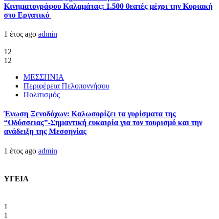
Κινηματογράφου Καλαμάτας: 1.500 θεατές μέχρι την Κυριακή
στο Εργατικό
1 έτος ago
admin
12
12
ΜΕΣΣΗΝΙΑ
Περιφέρεια Πελοποννήσου
Πολιτισμός
Ένωση Ξενοδόχων: Καλωσορίζει τα γυρίσματα της
“Οδύσσειας”-Σημαντική ευκαιρία για τον τουρισμό και την
ανάδειξη της Μεσσηνίας
1 έτος ago
admin
ΥΓΕΙΑ
1
1