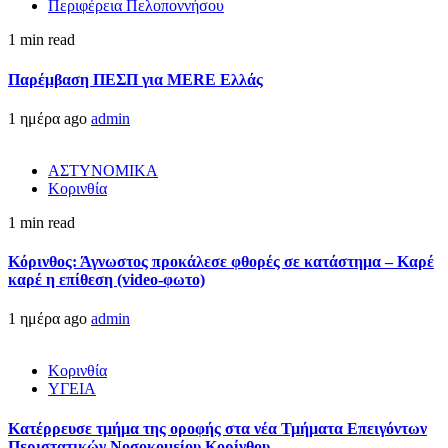
Περιφέρεια Πελοποννήσου
1 min read
Παρέμβαση ΠΕΣΠ για MERE Ελλάς
1 ημέρα ago
admin
ΑΣΤΥΝΟΜΙΚΑ
Κορινθία
1 min read
Κόρινθος: Άγνωστος προκάλεσε φθορές σε κατάστημα – Καρέ
καρέ η επίθεση (video-φωτο)
1 ημέρα ago
admin
Κορινθία
ΥΓΕΙΑ
Kατέρρευσε τμήμα της οροφής στα νέα Τμήματα Επειγόντων
Περιστατικών Νοσοκομείου Κορίνθου