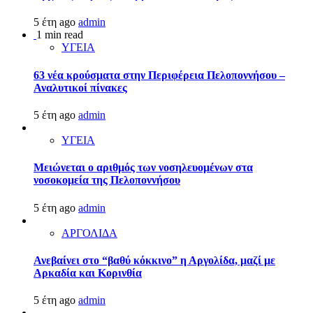
5 έτη ago
admin
1 min read
ΥΓΕΙΑ
63 νέα κρούσματα στην Περιφέρεια Πελοποννήσου –
Αναλυτικοί πίνακες
5 έτη ago
admin
ΥΓΕΙΑ
Μειώνεται ο αριθμός των νοσηλευομένων στα
νοσοκομεία της Πελοποννήσου
5 έτη ago
admin
ΑΡΓΟΛΙΔΑ
Ανεβαίνει στο “βαθύ κόκκινο” η Αργολίδα, μαζί με
Αρκαδία και Κορινθία
5 έτη ago
admin