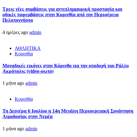
Τρεις νέες συμβάσεις για αντιπλημμυρική προστασία και
οδικές παρεμβάσεις στην Κορινθία από την Περιφέρεια
Πελοποννήσου
4 ημέρες ago
admin
ΑΘΛΗΤΙΚΑ
Κορινθία
Μοναδικές εικόνες στην Κόρινθο για την υποδοχή του Ράλλυ
Ακρόπολις (video-φωτο)
1 μήνα ago
admin
Κορινθία
Τη Δευτέρα 6 Ιουλίου η 14η Μεγάλη Περιφερειακή Συνάντηση
Αιμοδοσίας στην Νεμέα
1 μήνα ago
admin