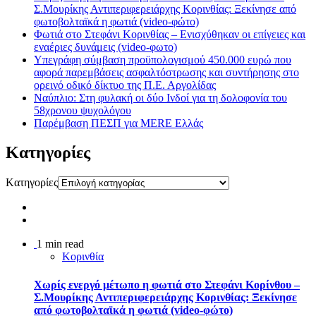
Σ.Μουρίκης Αντιπεριφερειάρχης Κορινθίας: Ξεκίνησε από
φωτοβολταϊκά η φωτιά (video-φώτο)
Φωτιά στο Στεφάνι Κορινθίας – Ενισχύθηκαν οι επίγειες και
εναέριες δυνάμεις (video-φωτο)
Υπεγράφη σύμβαση προϋπολογισμού 450.000 ευρώ που
αφορά παρεμβάσεις ασφαλτόστρωσης και συντήρησης στο
ορεινό οδικό δίκτυο της Π.Ε. Αργολίδας
Ναύπλιο: Στη φυλακή οι δύο Ινδοί για τη δολοφονία του
58χρονου ψυχολόγου
Παρέμβαση ΠΕΣΠ για MERE Ελλάς
Kατηγορίες
Kατηγορίες
1 min read
Κορινθία
Χωρίς ενεργό μέτωπο η φωτιά στο Στεφάνι Κορίνθου –
Σ.Μουρίκης Αντιπεριφερειάρχης Κορινθίας: Ξεκίνησε
από φωτοβολταϊκά η φωτιά (video-φώτο)