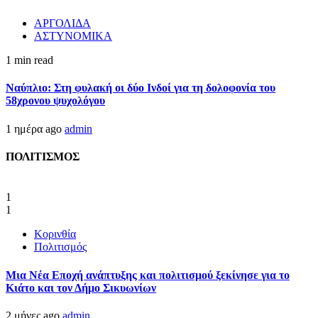
ΑΡΓΟΛΙΔΑ
ΑΣΤΥΝΟΜΙΚΑ
1 min read
Ναύπλιο: Στη φυλακή οι δύο Ινδοί για τη δολοφονία του
58χρονου ψυχολόγου
1 ημέρα ago
admin
ΠΟΛΙΤΙΣΜΟΣ
1
1
Κορινθία
Πολιτισμός
Μια Νέα Εποχή ανάπτυξης και πολιτισμού ξεκίνησε για το
Κιάτο και τον Δήμο Σικυωνίων
2 μήνες ago
admin