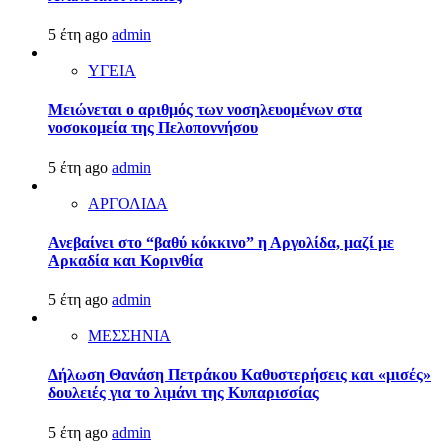
5 έτη ago
admin
ΥΓΕΙΑ
Μειώνεται ο αριθμός των νοσηλευομένων στα
νοσοκομεία της Πελοποννήσου
5 έτη ago
admin
ΑΡΓΟΛΙΔΑ
Ανεβαίνει στο “βαθύ κόκκινο” η Αργολίδα, μαζί με
Αρκαδία και Κορινθία
5 έτη ago
admin
ΜΕΣΣΗΝΙΑ
Δήλωση Θανάση Πετράκου Καθυστερήσεις και «μισές»
δουλειές για το λιμάνι της Κυπαρισσίας
5 έτη ago
admin