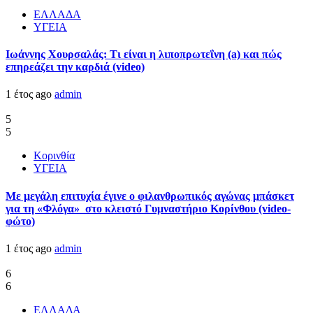
ΕΛΛΑΔΑ
ΥΓΕΙΑ
Ιωάννης Χουρσαλάς: Τι είναι η λιποπρωτεΐνη (a) και πώς
επηρεάζει την καρδιά (video)
1 έτος ago
admin
5
5
Κορινθία
ΥΓΕΙΑ
Με μεγάλη επιτυχία έγινε ο φιλανθρωπικός αγώνας μπάσκετ
για τη «Φλόγα» στο κλειστό Γυμναστήριο Κορίνθου (video-
φώτο)
1 έτος ago
admin
6
6
ΕΛΛΑΔΑ