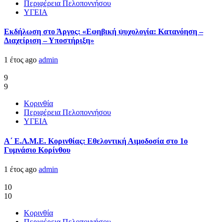
Περιφέρεια Πελοποννήσου
ΥΓΕΙΑ
Εκδήλωση στο Άργος: «Εφηβική ψυχολογία: Κατανόηση –
Διαχείριση – Υποστήριξη»
1 έτος ago
admin
9
9
Κορινθία
Περιφέρεια Πελοποννήσου
ΥΓΕΙΑ
Α΄ Ε.Λ.Μ.Ε. Κορινθίας: Εθελοντική Αιμοδοσία στο 1ο
Γυμνάσιο Κορίνθου
1 έτος ago
admin
10
10
Κορινθία
Περιφέρεια Πελοποννήσου