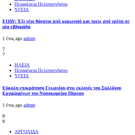
Περιφέρεια Πελοποννήσου
ΥΓΕΙΑ
ΕΟΔΥ: Έξι νέοι θάνατοι από κορωνοϊό και τρεις από γρίπη σε
μία εβδομάδα
1 έτος ago
admin
7
7
ΗΛΕΙΑ
Περιφέρεια Πελοποννήσου
ΥΓΕΙΑ
Εύκολη επικράτηση Γεωργίου στις εκλογές του Συλλόγου
Εργαζομένων του Νοσοκομείου Πύργου
1 έτος ago
admin
8
8
ΑΡΓΟΛΙΔΑ