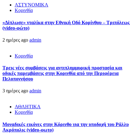
ΑΣΤΥΝΟΜΙΚΑ
Κορινθία
«Δίπλωσε» νταλίκα στην Εθνική Oδό Κορίνθου – Τριπόλεως
(video-φώτο)
2 ημέρες ago
admin
Κορινθία
Τρεις νέες συμβάσεις για αντιπλημμυρική προστασία και
οδικές παρεμβάσεις στην Κορινθία από την Περιφέρεια
Πελοποννήσου
3 ημέρες ago
admin
ΑΘΛΗΤΙΚΑ
Κορινθία
Μοναδικές εικόνες στην Κόρινθο για την υποδοχή του Ράλλυ
Ακρόπολις (video-φωτο)