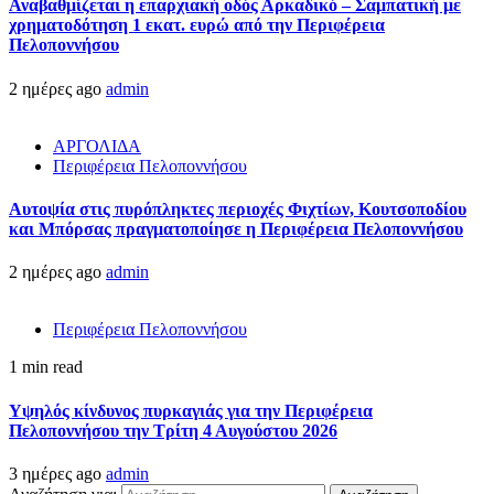
Αναβαθμίζεται η επαρχιακή οδός Αρκαδικό – Σαμπατική με
χρηματοδότηση 1 εκατ. ευρώ από την Περιφέρεια
Πελοποννήσου
2 ημέρες ago
admin
ΑΡΓΟΛΙΔΑ
Περιφέρεια Πελοποννήσου
Αυτοψία στις πυρόπληκτες περιοχές Φιχτίων, Κουτσοποδίου
και Μπόρσας πραγματοποίησε η Περιφέρεια Πελοποννήσου
2 ημέρες ago
admin
Περιφέρεια Πελοποννήσου
1 min read
Υψηλός κίνδυνος πυρκαγιάς για την Περιφέρεια
Πελοποννήσου την Τρίτη 4 Αυγούστου 2026
3 ημέρες ago
admin