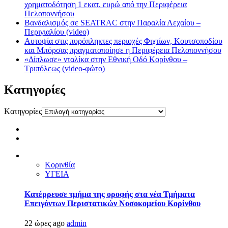
χρηματοδότηση 1 εκατ. ευρώ από την Περιφέρεια
Πελοποννήσου
Βανδαλισμός σε SEATRAC στην Παραλία Λεχαίου –
Περιγιαλίου (video)
Αυτοψία στις πυρόπληκτες περιοχές Φιχτίων, Κουτσοποδίου
και Μπόρσας πραγματοποίησε η Περιφέρεια Πελοποννήσου
«Δίπλωσε» νταλίκα στην Εθνική Oδό Κορίνθου –
Τριπόλεως (video-φώτο)
Kατηγορίες
Kατηγορίες
Κορινθία
ΥΓΕΙΑ
Kατέρρευσε τμήμα της οροφής στα νέα Τμήματα
Επειγόντων Περιστατικών Νοσοκομείου Κορίνθου
22 ώρες ago
admin