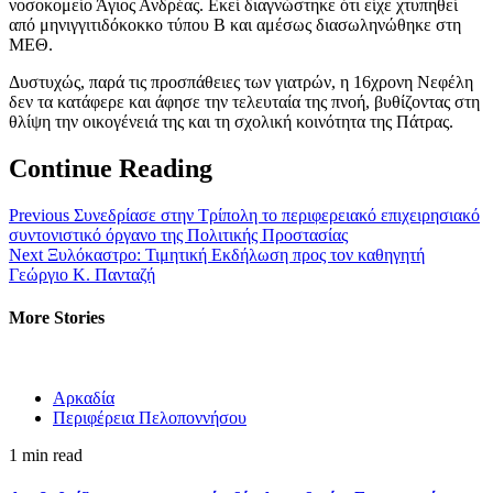
νοσοκομείο Άγιος Ανδρέας. Εκεί διαγνώστηκε ότι είχε χτυπηθεί
από μηνιγγιτιδόκοκκο τύπου Β και αμέσως διασωληνώθηκε στη
ΜΕΘ.
Δυστυχώς, παρά τις προσπάθειες των γιατρών, η 16χρονη Νεφέλη
δεν τα κατάφερε και άφησε την τελευταία της πνοή, βυθίζοντας στη
θλίψη την οικογένειά της και τη σχολική κοινότητα της Πάτρας.
Continue Reading
Previous
Συνεδρίασε στην Τρίπολη το περιφερειακό επιχειρησιακό
συντονιστικό όργανο της Πολιτικής Προστασίας
Next
Ξυλόκαστρο: Τιμητική Εκδήλωση προς τον καθηγητή
Γεώργιο Κ. Πανταζή
More Stories
Αρκαδία
Περιφέρεια Πελοποννήσου
1 min read