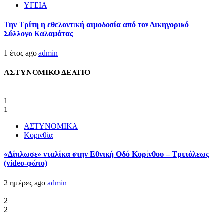
ΥΓΕΙΑ
Την Τρίτη η εθελοντική αιμοδοσία από τον Δικηγορικό
Σύλλογο Καλαμάτας
1 έτος ago
admin
ΑΣΤΥΝΟΜΙΚΟ ΔΕΛΤΙΟ
1
1
ΑΣΤΥΝΟΜΙΚΑ
Κορινθία
«Δίπλωσε» νταλίκα στην Εθνική Oδό Κορίνθου – Τριπόλεως
(video-φώτο)
2 ημέρες ago
admin
2
2