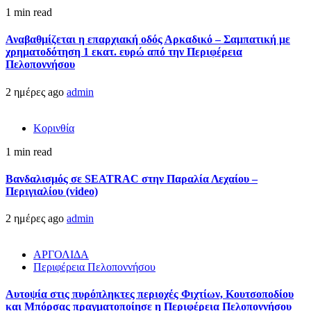
1 min read
Αναβαθμίζεται η επαρχιακή οδός Αρκαδικό – Σαμπατική με
χρηματοδότηση 1 εκατ. ευρώ από την Περιφέρεια
Πελοποννήσου
2 ημέρες ago
admin
Κορινθία
1 min read
Βανδαλισμός σε SEATRAC στην Παραλία Λεχαίου –
Περιγιαλίου (video)
2 ημέρες ago
admin
ΑΡΓΟΛΙΔΑ
Περιφέρεια Πελοποννήσου
Αυτοψία στις πυρόπληκτες περιοχές Φιχτίων, Κουτσοποδίου
και Μπόρσας πραγματοποίησε η Περιφέρεια Πελοποννήσου