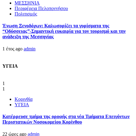
ΜΕΣΣΗΝΙΑ
Περιφέρεια Πελοποννήσου
Πολιτισμός
Ένωση Ξενοδόχων: Καλωσορίζει τα γυρίσματα της
“Οδύσσειας”-Σημαντική ευκαιρία για τον τουρισμό και την
ανάδειξη της Μεσσηνίας
1 έτος ago
admin
ΥΓΕΙΑ
1
1
Κορινθία
ΥΓΕΙΑ
Kατέρρευσε τμήμα της οροφής στα νέα Τμήματα Επειγόντων
Περιστατικών Νοσοκομείου Κορίνθου
22 ώρες ago
admin