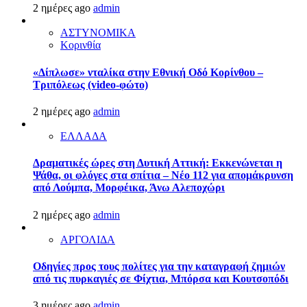
2 ημέρες ago
admin
ΑΣΤΥΝΟΜΙΚΑ
Κορινθία
«Δίπλωσε» νταλίκα στην Εθνική Oδό Κορίνθου –
Τριπόλεως (video-φώτο)
2 ημέρες ago
admin
ΕΛΛΑΔΑ
Δραματικές ώρες στη Δυτική Αττική: Εκκενώνεται η
Ψάθα, οι φλόγες στα σπίτια – Νέο 112 για απομάκρυνση
από Λούμπα, Μορφέικα, Άνω Αλεποχώρι
2 ημέρες ago
admin
ΑΡΓΟΛΙΔΑ
Οδηγίες προς τους πολίτες για την καταγραφή ζημιών
από τις πυρκαγιές σε Φίχτια, Μπόρσα και Κουτσοπόδι
3 ημέρες ago
admin