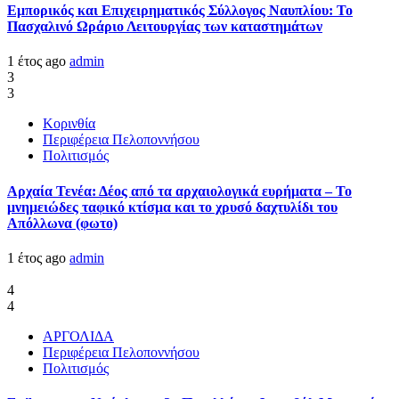
Εμπορικός και Επιχειρηματικός Σύλλογος Ναυπλίου: Το
Πασχαλινό Ωράριο Λειτουργίας των καταστημάτων
1 έτος ago
admin
3
3
Κορινθία
Περιφέρεια Πελοποννήσου
Πολιτισμός
Αρχαία Τενέα: Δέος από τα αρχαιολογικά ευρήματα – Το
μνημειώδες ταφικό κτίσμα και το χρυσό δαχτυλίδι του
Απόλλωνα (φωτο)
1 έτος ago
admin
4
4
ΑΡΓΟΛΙΔΑ
Περιφέρεια Πελοποννήσου
Πολιτισμός