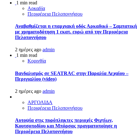
1 min read
Αρκαδία
Περιφέρεια Πελοποννήσου
Αναβαθμίζεται η επαρχιακή οδός Αρκαδικό – Σαμπατική
με χρηματοδότηση 1 εκατ. ευρώ από την Περιφέρεια
Πελοποννήσου
2 ημέρες ago
admin
1 min read
Κορινθία
Βανδαλισμός σε SEATRAC στην Παραλία Λεχαίου –
Περιγιαλίου (video)
2 ημέρες ago
admin
ΑΡΓΟΛΙΔΑ
Περιφέρεια Πελοποννήσου
Αυτοψία στις πυρόπληκτες περιοχές Φιχτίων,
Κουτσοποδίου και Μπόρσας πραγματοποίησε η
Περιφέρεια Πελοποννήσου