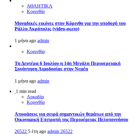
ΑΘΛΗΤΙΚΑ
Κορινθία
Μοναδικές εικόνες στην Κόρινθο για την υποδοχή του
Ράλλυ Ακρόπολις (video-φωτο)
1 μήνα ago
admin
Κορινθία
Τη Δευτέρα 6 Ιουλίου η 14η Μεγάλη Περιφερειακή
Συνάντηση Αιμοδοσίας στην Νεμέα
1 μήνα ago
admin
1 min read
Αρκαδία
Κορινθία
Αποφάσεις για σειρά σημαντικών θεμάτων από την
Οικονομική Επιτροπή της Περιφέρειας Πελοποννήσου
26522
5 έτη ago
admin
26522