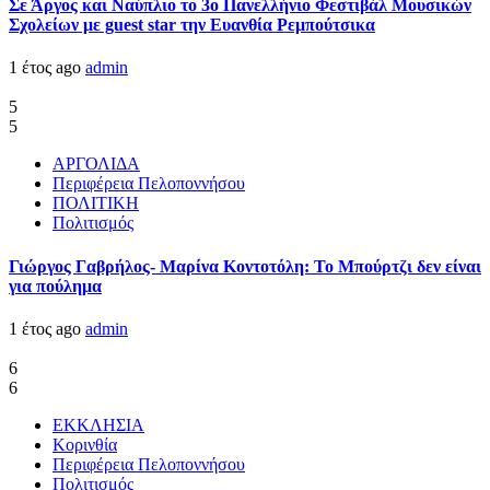
Σε Άργος και Ναύπλιο το 3ο Πανελλήνιο Φεστιβάλ Μουσικών
Σχολείων με guest star την Ευανθία Ρεμπούτσικα
1 έτος ago
admin
5
5
ΑΡΓΟΛΙΔΑ
Περιφέρεια Πελοποννήσου
ΠΟΛΙΤΙΚΗ
Πολιτισμός
Γιώργος Γαβρήλος- Μαρίνα Κοντοτόλη: Το Μπούρτζι δεν είναι
για πούλημα
1 έτος ago
admin
6
6
ΕΚΚΛΗΣΙΑ
Κορινθία
Περιφέρεια Πελοποννήσου
Πολιτισμός