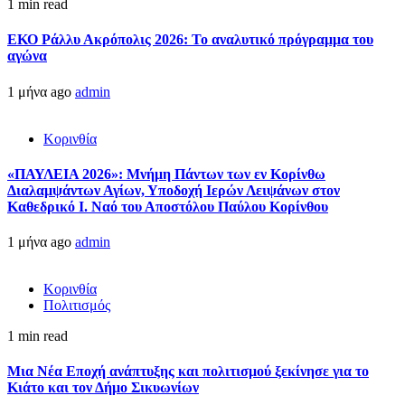
1 min read
ΕΚΟ Ράλλυ Ακρόπολις 2026: Το αναλυτικό πρόγραμμα του
αγώνα
1 μήνα ago
admin
Κορινθία
«ΠΑΥΛΕΙΑ 2026»: Μνήμη Πάντων των εν Κορίνθω
Διαλαμψάντων Αγίων, Υποδοχή Ιερών Λειψάνων στον
Καθεδρικό Ι. Ναό του Αποστόλου Παύλου Κορίνθου
1 μήνα ago
admin
Κορινθία
Πολιτισμός
1 min read
Μια Νέα Εποχή ανάπτυξης και πολιτισμού ξεκίνησε για το
Κιάτο και τον Δήμο Σικυωνίων