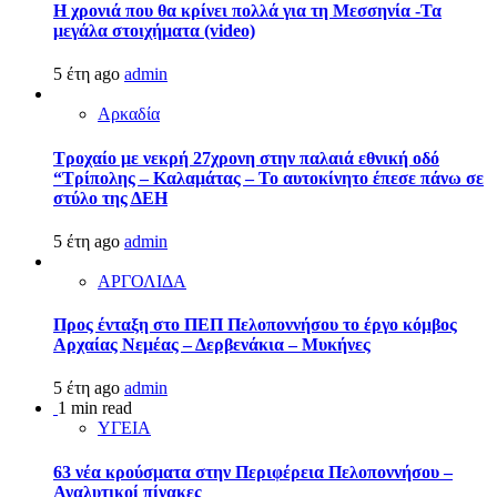
Η χρονιά που θα κρίνει πολλά για τη Μεσσηνία -Τα
μεγάλα στοιχήματα (video)
5 έτη ago
admin
Αρκαδία
Τροχαίο με νεκρή 27χρονη στην παλαιά εθνική οδό
“Τρίπολης – Καλαμάτας – Το αυτοκίνητο έπεσε πάνω σε
στύλο της ΔΕΗ
5 έτη ago
admin
ΑΡΓΟΛΙΔΑ
Προς ένταξη στο ΠΕΠ Πελοποννήσου το έργο κόμβος
Αρχαίας Νεμέας – Δερβενάκια – Μυκήνες
5 έτη ago
admin
1 min read
ΥΓΕΙΑ
63 νέα κρούσματα στην Περιφέρεια Πελοποννήσου –
Αναλυτικοί πίνακες