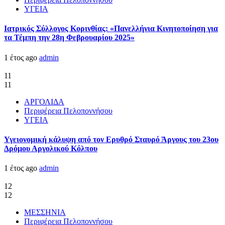
ΥΓΕΙΑ
Ιατρικός Σύλλογος Κορινθίας: «Πανελλήνια Κινητοποίηση για
τα Τέμπη την 28η Φεβρουαρίου 2025»
1 έτος ago
admin
11
11
ΑΡΓΟΛΙΔΑ
Περιφέρεια Πελοποννήσου
ΥΓΕΙΑ
Υγειονομική κάλυψη από τον Ερυθρό Σταυρό Άργους του 23ου
Δρόμου Αργολικού Κόλπου
1 έτος ago
admin
12
12
ΜΕΣΣΗΝΙΑ
Περιφέρεια Πελοποννήσου