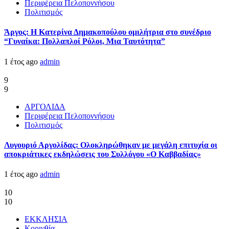
Περιφέρεια Πελοποννήσου
Πολιτισμός
Άργος: Η Κατερίνα Δημακοπούλου ομιλήτρια στο συνέδριο
“Γυναίκα: Πολλαπλοί Ρόλοι, Μια Ταυτότητα”
1 έτος ago
admin
9
9
ΑΡΓΟΛΙΔΑ
Περιφέρεια Πελοποννήσου
Πολιτισμός
Λυγουριό Αργολίδας: Ολοκληρώθηκαν με μεγάλη επιτυχία οι
αποκριάτικες εκδηλώσεις του Συλλόγου «Ο Καββαδίας»
1 έτος ago
admin
10
10
ΕΚΚΛΗΣΙΑ
Κορινθία