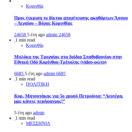
Κορινθία
Προς έγκριση το δίκτυο αποχέτευσης ακαθάρτων Άσσου
– Λεχαίου – Βόχας Κορινθίας
24658
5 έτη ago
admin
24658
1 min read
Κορινθία
Μπλόκα της Τροχαίας στα διόδια Σπαθοβουνίου στην
Εθνική Οδό Κορίνθου-Τρίπολης (video-φώτο)
6685
5 έτη ago
admin
6685
1 min read
ΠΟΛΙΤΙΚΗ
Κυρ. Μητσοτάκης για 5ο χρυσό Πετρούνια: “Λευτέρη,
μας κάνεις περήφανους!”
5 έτη ago
admin
1 min read
ΜΕΣΣΗΝΙΑ