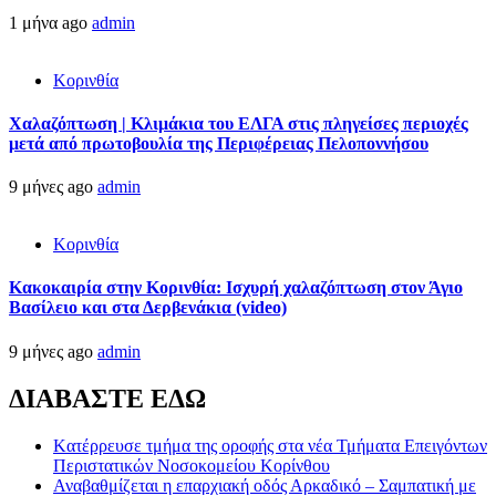
1 μήνα ago
admin
Κορινθία
Χαλαζόπτωση | Κλιμάκια του ΕΛΓΑ στις πληγείσες περιοχές
μετά από πρωτοβουλία της Περιφέρειας Πελοποννήσου
9 μήνες ago
admin
Κορινθία
Κακοκαιρία στην Κορινθία: Ισχυρή χαλαζόπτωση στον Άγιο
Βασίλειο και στα Δερβενάκια (video)
9 μήνες ago
admin
ΔΙΑΒΑΣΤΕ ΕΔΩ
Kατέρρευσε τμήμα της οροφής στα νέα Τμήματα Επειγόντων
Περιστατικών Νοσοκομείου Κορίνθου
Αναβαθμίζεται η επαρχιακή οδός Αρκαδικό – Σαμπατική με