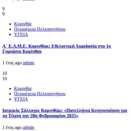
9
9
Κορινθία
Περιφέρεια Πελοποννήσου
ΥΓΕΙΑ
Α΄ Ε.Λ.Μ.Ε. Κορινθίας: Εθελοντική Αιμοδοσία στο 1ο
Γυμνάσιο Κορίνθου
1 έτος ago
admin
10
10
Κορινθία
Περιφέρεια Πελοποννήσου
ΥΓΕΙΑ
Ιατρικός Σύλλογος Κορινθίας: «Πανελλήνια Κινητοποίηση για
τα Τέμπη την 28η Φεβρουαρίου 2025»
1 έτος ago
admin