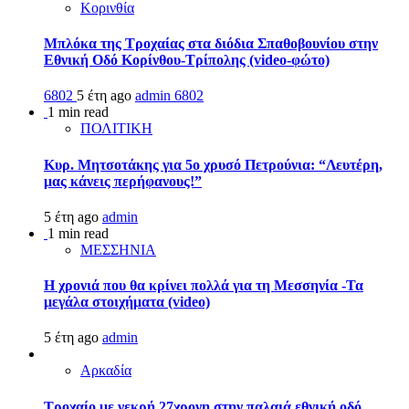
Κορινθία
Μπλόκα της Τροχαίας στα διόδια Σπαθοβουνίου στην
Εθνική Οδό Κορίνθου-Τρίπολης (video-φώτο)
6802
5 έτη ago
admin
6802
1 min read
ΠΟΛΙΤΙΚΗ
Κυρ. Μητσοτάκης για 5ο χρυσό Πετρούνια: “Λευτέρη,
μας κάνεις περήφανους!”
5 έτη ago
admin
1 min read
ΜΕΣΣΗΝΙΑ
Η χρονιά που θα κρίνει πολλά για τη Μεσσηνία -Τα
μεγάλα στοιχήματα (video)
5 έτη ago
admin
Αρκαδία
Τροχαίο με νεκρή 27χρονη στην παλαιά εθνική οδό