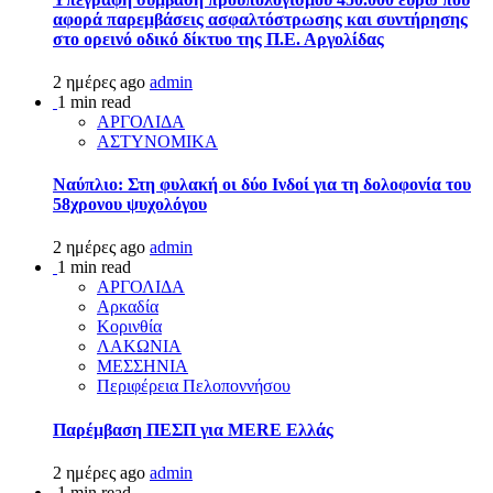
αφορά παρεμβάσεις ασφαλτόστρωσης και συντήρησης
στο ορεινό οδικό δίκτυο της Π.Ε. Αργολίδας
2 ημέρες ago
admin
1 min read
ΑΡΓΟΛΙΔΑ
ΑΣΤΥΝΟΜΙΚΑ
Ναύπλιο: Στη φυλακή οι δύο Ινδοί για τη δολοφονία του
58χρονου ψυχολόγου
2 ημέρες ago
admin
1 min read
ΑΡΓΟΛΙΔΑ
Αρκαδία
Κορινθία
ΛΑΚΩΝΙΑ
ΜΕΣΣΗΝΙΑ
Περιφέρεια Πελοποννήσου
Παρέμβαση ΠΕΣΠ για MERE Ελλάς
2 ημέρες ago
admin
1 min read