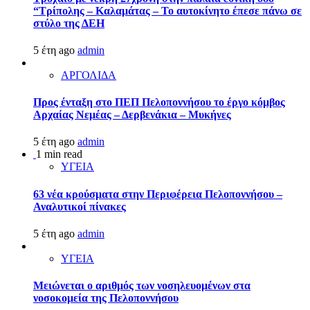
“Τρίπολης – Καλαμάτας – Το αυτοκίνητο έπεσε πάνω σε
στύλο της ΔΕΗ
5 έτη ago
admin
ΑΡΓΟΛΙΔΑ
Προς ένταξη στο ΠΕΠ Πελοποννήσου το έργο κόμβος
Αρχαίας Νεμέας – Δερβενάκια – Μυκήνες
5 έτη ago
admin
1 min read
ΥΓΕΙΑ
63 νέα κρούσματα στην Περιφέρεια Πελοποννήσου –
Αναλυτικοί πίνακες
5 έτη ago
admin
ΥΓΕΙΑ
Μειώνεται ο αριθμός των νοσηλευομένων στα
νοσοκομεία της Πελοποννήσου