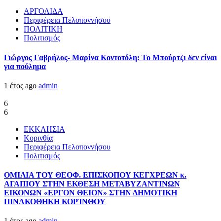
ΑΡΓΟΛΙΔΑ
Περιφέρεια Πελοποννήσου
ΠΟΛΙΤΙΚΗ
Πολιτισμός
Γιώργος Γαβρήλος- Μαρίνα Κοντοτόλη: Το Μπούρτζι δεν είναι
για πούλημα
1 έτος ago
admin
6
6
ΕΚΚΛΗΣΙΑ
Κορινθία
Περιφέρεια Πελοποννήσου
Πολιτισμός
ΟΜΙΛΙΑ ΤΟΥ ΘΕΟΦ. ΕΠΙΣΚΟΠΟΥ ΚΕΓΧΡΕΩΝ κ.
ΑΓΑΠΙΟΥ ΣΤΗΝ ΕΚΘΕΣΗ ΜΕΤΑΒΥΖΑΝΤΙΝΩΝ
ΕΙΚΟΝΩΝ «ΕΡΓΟΝ ΘΕΙΟΝ» ΣΤΗΝ ΔΗΜΟΤΙΚΗ
ΠΙΝΑΚΟΘΗΚΗ ΚΟΡΊΝΘΟΥ
1 έτος ago
admin