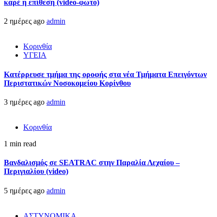
καρέ η επίθεση (video-φωτο)
2 ημέρες ago
admin
Κορινθία
ΥΓΕΙΑ
Kατέρρευσε τμήμα της οροφής στα νέα Τμήματα Επειγόντων
Περιστατικών Νοσοκομείου Κορίνθου
3 ημέρες ago
admin
Κορινθία
1 min read
Βανδαλισμός σε SEATRAC στην Παραλία Λεχαίου –
Περιγιαλίου (video)
5 ημέρες ago
admin
ΑΣΤΥΝΟΜΙΚΑ