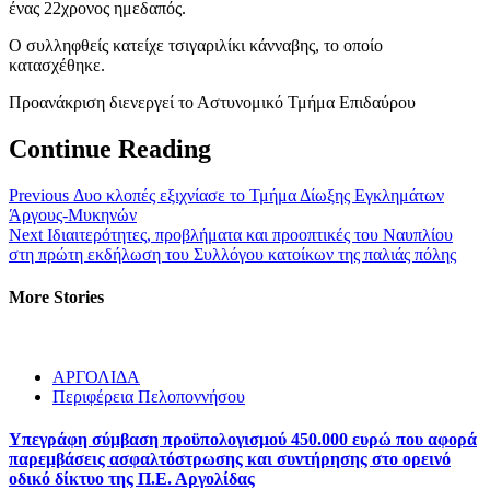
ένας 22χρονος ημεδαπός.
Ο συλληφθείς κατείχε τσιγαριλίκι κάνναβης, το οποίο
κατασχέθηκε.
Προανάκριση διενεργεί το Αστυνομικό Τμήμα Επιδαύρου
Continue Reading
Previous
Δυο κλοπές εξιχνίασε το Τμήμα Δίωξης Εγκλημάτων
Άργους-Μυκηνών
Next
Ιδιαιτερότητες, προβλήματα και προοπτικές του Ναυπλίου
στη πρώτη εκδήλωση του Συλλόγου κατοίκων της παλιάς πόλης
More Stories
ΑΡΓΟΛΙΔΑ
Περιφέρεια Πελοποννήσου
Υπεγράφη σύμβαση προϋπολογισμού 450.000 ευρώ που αφορά
παρεμβάσεις ασφαλτόστρωσης και συντήρησης στο ορεινό
οδικό δίκτυο της Π.Ε. Αργολίδας