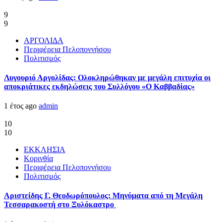
9
9
ΑΡΓΟΛΙΔΑ
Περιφέρεια Πελοποννήσου
Πολιτισμός
Λυγουριό Αργολίδας: Ολοκληρώθηκαν με μεγάλη επιτυχία οι
αποκριάτικες εκδηλώσεις του Συλλόγου «Ο Καββαδίας»
1 έτος ago
admin
10
10
ΕΚΚΛΗΣΙΑ
Κορινθία
Περιφέρεια Πελοποννήσου
Πολιτισμός
Αριστείδης Γ. Θεοδωρόπουλος: Μηνύματα από τη Μεγάλη
Τεσσαρακοστή στο Ξυλόκαστρο