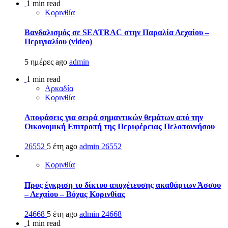
1 min read
Κορινθία
Βανδαλισμός σε SEATRAC στην Παραλία Λεχαίου –
Περιγιαλίου (video)
5 ημέρες ago
admin
1 min read
Αρκαδία
Κορινθία
Αποφάσεις για σειρά σημαντικών θεμάτων από την
Οικονομική Επιτροπή της Περιφέρειας Πελοποννήσου
26552
5 έτη ago
admin
26552
Κορινθία
Προς έγκριση το δίκτυο αποχέτευσης ακαθάρτων Άσσου
– Λεχαίου – Βόχας Κορινθίας
24668
5 έτη ago
admin
24668
1 min read