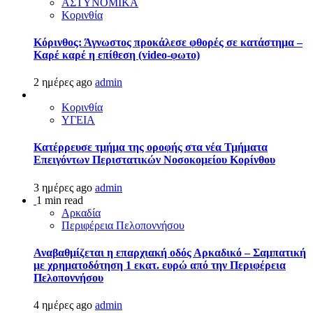
ΑΣΤΥΝΟΜΙΚΑ
Κορινθία
Κόρινθος: Άγνωστος προκάλεσε φθορές σε κατάστημα –
Καρέ καρέ η επίθεση (video-φωτο)
2 ημέρες ago
admin
Κορινθία
ΥΓΕΙΑ
Kατέρρευσε τμήμα της οροφής στα νέα Τμήματα
Επειγόντων Περιστατικών Νοσοκομείου Κορίνθου
3 ημέρες ago
admin
1 min read
Αρκαδία
Περιφέρεια Πελοποννήσου
Αναβαθμίζεται η επαρχιακή οδός Αρκαδικό – Σαμπατική
με χρηματοδότηση 1 εκατ. ευρώ από την Περιφέρεια
Πελοποννήσου
4 ημέρες ago
admin