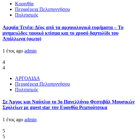
Κορινθία
Περιφέρεια Πελοποννήσου
Πολιτισμός
Αρχαία Τενέα: Δέος από τα αρχαιολογικά ευρήματα – Το
μνημειώδες ταφικό κτίσμα και το χρυσό δαχτυλίδι του
Απόλλωνα (φωτο)
1 έτος ago
admin
4
4
ΑΡΓΟΛΙΔΑ
Περιφέρεια Πελοποννήσου
Πολιτισμός
Σε Άργος και Ναύπλιο το 3ο Πανελλήνιο Φεστιβάλ Μουσικών
Σχολείων με guest star την Ευανθία Ρεμπούτσικα
1 έτος ago
admin
5
5