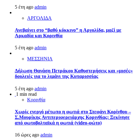
5 έτη ago
admin
ΑΡΓΟΛΙΔΑ
Ανεβαίνει στο “βαθύ κόκκινο” η Αργολίδα, μαζί με
Αρκαδία και Κορινθία
5 έτη ago
admin
ΜΕΣΣΗΝΙΑ
Δήλωση Θανάση Πετράκου Καθυστερήσεις και «μισές»
δουλειές για το λιμάνι της Κυπαρισσίας
5 έτη ago
admin
1 min read
Κορινθία
Χωρίς ενεργό μέτωπο η φωτιά στο Στεφάνι Κορίνθου –
Σ.Μουρίκης Αντιπεριφερειάρχης Κορινθίας: Ξεκίνησε
από φωτοβολταϊκά η φωτιά (video-φώτο)
16 ώρες ago
admin