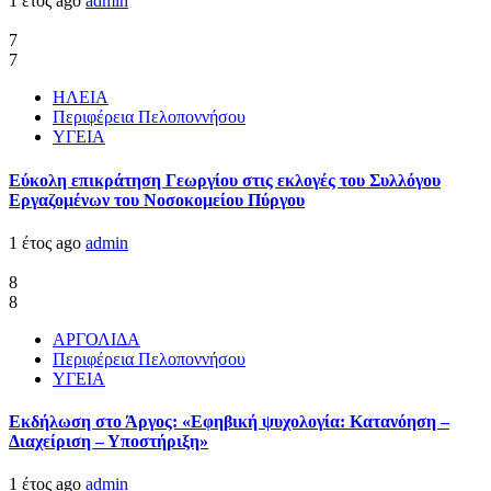
1 έτος ago
admin
7
7
ΗΛΕΙΑ
Περιφέρεια Πελοποννήσου
ΥΓΕΙΑ
Εύκολη επικράτηση Γεωργίου στις εκλογές του Συλλόγου
Εργαζομένων του Νοσοκομείου Πύργου
1 έτος ago
admin
8
8
ΑΡΓΟΛΙΔΑ
Περιφέρεια Πελοποννήσου
ΥΓΕΙΑ
Εκδήλωση στο Άργος: «Εφηβική ψυχολογία: Κατανόηση –
Διαχείριση – Υποστήριξη»
1 έτος ago
admin