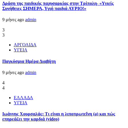
Δράση της παιδικής παχυσαρκίας στην Τρίπολη- «Υγιείς
Συνήθειες ΣΗΜΕΡΑ, Υγιή παιδιά ΑΥΡΙΟ!»
9 μήνες ago
admin
3
3
ΑΡΓΟΛΙΔΑ
ΥΓΕΙΑ
Παγκόσμια Ημέρα Διαβήτη
9 μήνες ago
admin
4
4
ΕΛΛΑΔΑ
ΥΓΕΙΑ
Ιωάννης Χουρσαλάς: Τι είναι η λιποπρωτεΐνη (a) και πώς
επηρεάζει την καρδιά (video)