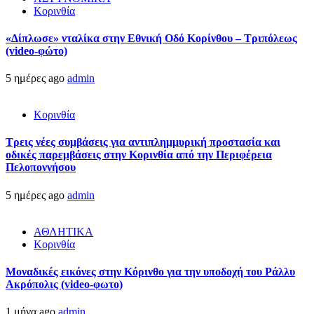
Κορινθία
«Δίπλωσε» νταλίκα στην Εθνική Oδό Κορίνθου – Τριπόλεως
(video-φώτο)
5 ημέρες ago
admin
Κορινθία
Τρεις νέες συμβάσεις για αντιπλημμυρική προστασία και
οδικές παρεμβάσεις στην Κορινθία από την Περιφέρεια
Πελοποννήσου
5 ημέρες ago
admin
ΑΘΛΗΤΙΚΑ
Κορινθία
Μοναδικές εικόνες στην Κόρινθο για την υποδοχή του Ράλλυ
Ακρόπολις (video-φωτο)
1 μήνα ago
admin