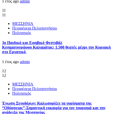
1 έτος ago
admin
11
11
ΜΕΣΣΗΝΙΑ
Περιφέρεια Πελοποννήσου
Πολιτισμός
3ο Παιδικό και Εφηβικό Φεστιβάλ
Κινηματογράφου Καλαμάτας: 1.500 θεατές μέχρι την Κυριακή
στο Εργατικό
1 έτος ago
admin
12
12
ΜΕΣΣΗΝΙΑ
Περιφέρεια Πελοποννήσου
Πολιτισμός
Ένωση Ξενοδόχων: Καλωσορίζει τα γυρίσματα της
“Οδύσσειας”-Σημαντική ευκαιρία για τον τουρισμό και την
ανάδειξη της Μεσσηνίας