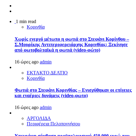
1 min read
Κορινθία
Χωρίς ενεργό μέτωπο η φωτιά στο Στεφάνι Κορίνθου –
Σ.Μουρίκης Αντιπεριφερειάρχης Κορινθίας: Ξεκίνησε
από φωτοβολταϊκά η φωτιά (video-φώτο)
16 ώρες ago
admin
ΕΚΤΑΚΤΟ ΔΕΛΤΙΟ
Κορινθία
Φωτιά στο Στεφάνι Κορινθίας – Ενισχύθηκαν οι επίγειες
και εναέριες δυνάμεις (video-φωτο)
16 ώρες ago
admin
ΑΡΓΟΛΙΔΑ
Περιφέρεια Πελοποννήσου
Υπεγράφη σύμβαση προϋπολογισμού 450.000 ευρώ που