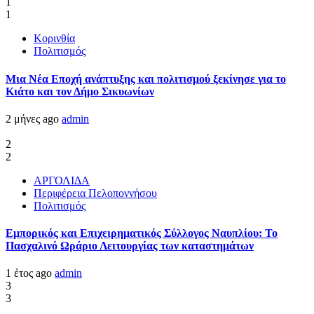
1
1
Κορινθία
Πολιτισμός
Μια Νέα Εποχή ανάπτυξης και πολιτισμού ξεκίνησε για το
Κιάτο και τον Δήμο Σικυωνίων
2 μήνες ago
admin
2
2
ΑΡΓΟΛΙΔΑ
Περιφέρεια Πελοποννήσου
Πολιτισμός
Εμπορικός και Επιχειρηματικός Σύλλογος Ναυπλίου: Το
Πασχαλινό Ωράριο Λειτουργίας των καταστημάτων
1 έτος ago
admin
3
3