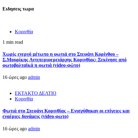
Ειδησεις τωρα
Κορινθία
1 min read
Χωρίς ενεργό μέτωπο η φωτιά στο Στεφάνι Κορίνθου –
Σ.Μουρίκης Αντιπεριφερειάρχης Κορινθίας: Ξεκίνησε από
φωτοβολταϊκά η φωτιά (video-φώτο)
16 ώρες ago
admin
ΕΚΤΑΚΤΟ ΔΕΛΤΙΟ
Κορινθία
Φωτιά στο Στεφάνι Κορινθίας – Ενισχύθηκαν οι επίγειες και
εναέριες δυνάμεις (video-φωτο)
16 ώρες ago
admin