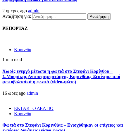
2 ημέρες ago
admin
Αναζήτηση για:
ΡΕΠΟΡΤΑΖ
Κορινθία
1 min read
Χωρίς ενεργό μέτωπο η φωτιά στο Στεφάνι Κορίνθου –
Σ.Μουρίκης Αντιπεριφερειάρχης Κορινθίας: Ξεκίνησε από
φωτοβολταϊκά η φωτιά (video-φώτο)
16 ώρες ago
admin
ΕΚΤΑΚΤΟ ΔΕΛΤΙΟ
Κορινθία
Φωτιά στο Στεφάνι Κορινθίας – Ενισχύθηκαν οι επίγειες και
εναέριες δυνάμεις (video-φωτο)