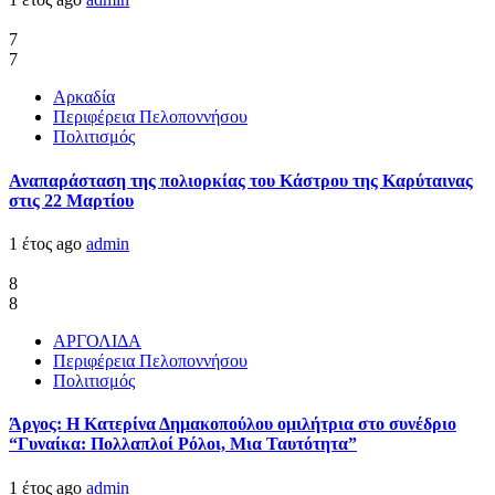
7
7
Αρκαδία
Περιφέρεια Πελοποννήσου
Πολιτισμός
Αναπαράσταση της πολιορκίας του Κάστρου της Καρύταινας
στις 22 Μαρτίου
1 έτος ago
admin
8
8
ΑΡΓΟΛΙΔΑ
Περιφέρεια Πελοποννήσου
Πολιτισμός
Άργος: Η Κατερίνα Δημακοπούλου ομιλήτρια στο συνέδριο
“Γυναίκα: Πολλαπλοί Ρόλοι, Μια Ταυτότητα”
1 έτος ago
admin