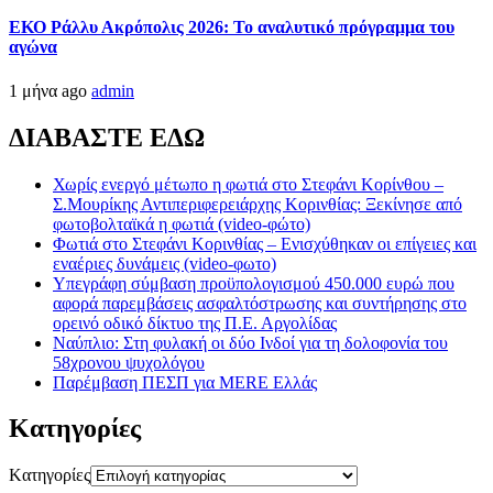
ΕΚΟ Ράλλυ Ακρόπολις 2026: Το αναλυτικό πρόγραμμα του
αγώνα
1 μήνα ago
admin
ΔΙΑΒΑΣΤΕ ΕΔΩ
Χωρίς ενεργό μέτωπο η φωτιά στο Στεφάνι Κορίνθου –
Σ.Μουρίκης Αντιπεριφερειάρχης Κορινθίας: Ξεκίνησε από
φωτοβολταϊκά η φωτιά (video-φώτο)
Φωτιά στο Στεφάνι Κορινθίας – Ενισχύθηκαν οι επίγειες και
εναέριες δυνάμεις (video-φωτο)
Υπεγράφη σύμβαση προϋπολογισμού 450.000 ευρώ που
αφορά παρεμβάσεις ασφαλτόστρωσης και συντήρησης στο
ορεινό οδικό δίκτυο της Π.Ε. Αργολίδας
Ναύπλιο: Στη φυλακή οι δύο Ινδοί για τη δολοφονία του
58χρονου ψυχολόγου
Παρέμβαση ΠΕΣΠ για MERE Ελλάς
Kατηγορίες
Kατηγορίες