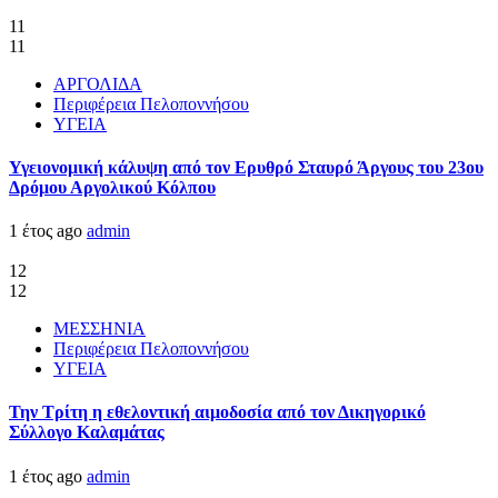
11
11
ΑΡΓΟΛΙΔΑ
Περιφέρεια Πελοποννήσου
ΥΓΕΙΑ
Υγειονομική κάλυψη από τον Ερυθρό Σταυρό Άργους του 23ου
Δρόμου Αργολικού Κόλπου
1 έτος ago
admin
12
12
ΜΕΣΣΗΝΙΑ
Περιφέρεια Πελοποννήσου
ΥΓΕΙΑ
Την Τρίτη η εθελοντική αιμοδοσία από τον Δικηγορικό
Σύλλογο Καλαμάτας
1 έτος ago
admin