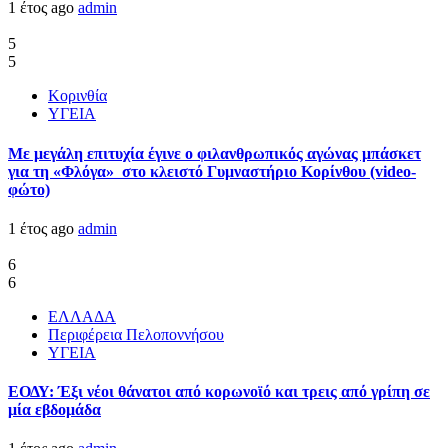
1 έτος ago
admin
5
5
Κορινθία
ΥΓΕΙΑ
Με μεγάλη επιτυχία έγινε ο φιλανθρωπικός αγώνας μπάσκετ
για τη «Φλόγα» στο κλειστό Γυμναστήριο Κορίνθου (video-
φώτο)
1 έτος ago
admin
6
6
ΕΛΛΑΔΑ
Περιφέρεια Πελοποννήσου
ΥΓΕΙΑ
ΕΟΔΥ: Έξι νέοι θάνατοι από κορωνοϊό και τρεις από γρίπη σε
μία εβδομάδα