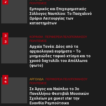
2
ΠΟΛΙΤΙΣΜΌΣ
Εμπορικός και Επιχειρηματικός
Σύλλογος Ναυπλίου: Το Πασχαλινό
Ωράριο Λειτουργίας των
καταστημάτων
3
ΚΟΡΙΝΘΊΑ
ΠΕΡΙΦΈΡΕΙΑ ΠΕΛΟΠΟΝΝΉΣΟΥ
ΠΟΛΙΤΙΣΜΌΣ
3
Αρχαία Τενέα: Δέος από τα
αρχαιολογικά ευρήματα – Το
μνημειώδες ταφικό κτίσμα και το
χρυσό δαχτυλίδι του Απόλλωνα
(φωτο)
4
ΑΡΓΟΛΙΔΑ
ΠΕΡΙΦΈΡΕΙΑ ΠΕΛΟΠΟΝΝΉΣΟΥ
4
ΠΟΛΙΤΙΣΜΌΣ
Σε Άργος και Ναύπλιο το 3ο
Πανελλήνιο Φεστιβάλ Μουσικών
Σχολείων με guest star την
Ευανθία Ρεμπούτσικα