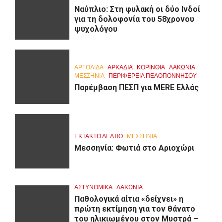
Ναύπλιο: Στη φυλακή οι δύο Ινδοί
για τη δολοφονία του 58χρονου
ψυχολόγου
ΑΡΓΟΛΙΔΑ
ΑΡΚΑΔΊΑ
ΚΟΡΙΝΘΊΑ
ΛΑΚΩΝΙΑ
ΜΕΣΣΗΝΙΑ
ΠΕΡΙΦΈΡΕΙΑ ΠΕΛΟΠΟΝΝΉΣΟΥ
Παρέμβαση ΠΕΣΠ για MERE Ελλάς
ΕΚΤΑΚΤΟ ΔΕΛΤΙΟ
ΜΕΣΣΗΝΙΑ
Μεσσηνία: Φωτιά στο Αριοχώρι
ΑΣΤΥΝΟΜΙΚΑ
ΛΑΚΩΝΙΑ
Παθολογικά αίτια «δείχνει» η
πρώτη εκτίμηση για τον θάνατο
του ηλικιωμένου στον Μυστρά –