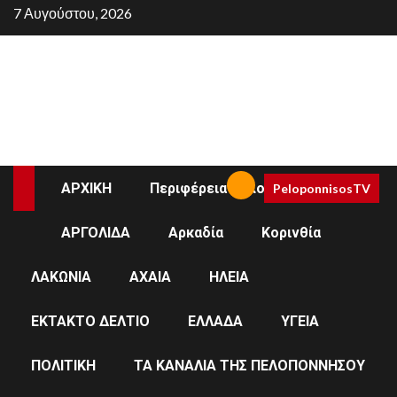
Skip
7 Αυγούστου, 2026
to
content
ΑΡΧΙΚΗ
Περιφέρεια Πελοποννήσου
PeloponnisosTV
ΑΡΓΟΛΙΔΑ
Αρκαδία
Κορινθία
ΚΟΡΙΝΘΊΑ
ΠΕΡΙΦΈΡΕΙΑ ΠΕΛΟΠΟΝΝΉΣΟΥ
ΛΑΚΩΝΙΑ
ΑΧΑΙΑ
ΗΛΕΙΑ
“Σωθήκαμε από
ΕΚΤΑΚΤΟ ΔΕΛΤΙΟ
ΕΛΛΑΔΑ
ΥΓΕΙΑ
θαύμα”: Αυτόπτης
ΠΟΛΙΤΙΚΗ
ΤΑ ΚΑΝΑΛΙΑ ΤΗΣ ΠΕΛΟΠΟΝΝΗΣΟΥ
μάρτυρας στο