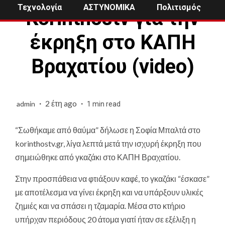
Τεχνολογία
ΑΣΤΥΝΟΜΙΚΑ
Πολιτισμός
Korinthostv για την
έκρηξη στο ΚΑΠΗ
Βραχατίου (video)
2 έτη ago
admin
1 min read
“Σωθήκαμε από θαύμα” δήλωσε η Σοφία Μπαλτά στο
korinthostv.gr, λίγα λεπτά μετά την ισχυρή έκρηξη που
σημειώθηκε από γκαζάκι στο ΚΑΠΗ Βραχατίου.
Στην προσπάθεια να φτιάξουν καφέ, το γκαζάκι “έσκασε”
με αποτέλεσμα να γίνει έκρηξη και να υπάρξουν υλικές
ζημιές και να σπάσει η τζαμαρία. Μέσα στο κτήριο
υπήρχαν περιόδους 20 άτομα γιατί ήταν σε εξέλιξη η