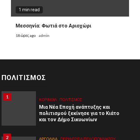
1 min read
Μεσσηνία: Φωτιά στο Αριοχώρι
18 ώρες ago
admin
ΠΟΛΙΤΙΣΜΟΣ
1
1
ΚΟΡΙΝΘΊΑ
ΠΟΛΙΤΙΣΜΌΣ
Μια Νέα Εποχή ανάπτυξης και
πολιτισμού ξεκίνησε για το Κιάτο
και τον Δήμο Σικυωνίων
2
ΑΡΓΟΛΙΔΑ
ΠΕΡΙΦΈΡΕΙΑ ΠΕΛΟΠΟΝΝΉΣΟΥ