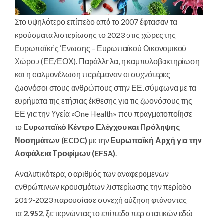
Στο υψηλότερο επίπεδο από το 2007 έφτασαν τα
κρούσματα λιστερίωσης το 2023 στις χώρες της
Ευρωπαϊκής Ένωσης – Ευρωπαϊκού Οικονομικού
Χώρου (ΕΕ/ΕΟΧ). Παράλληλα, η καμπυλοβακτηρίωση
και η σαλμονέλωση παρέμειναν οι συχνότερες
ζωονόσοι στους ανθρώπους στην ΕΕ, σύμφωνα με τα
ευρήματα της ετήσιας έκθεσης για τις ζωονόσους της
ΕΕ για την Υγεία «One Health» που πραγματοποίησε
το
Ευρωπαϊκό Κέντρο Ελέγχου και Πρόληψης
Νοσημάτων (ECDC)
με την
Ευρωπαϊκή Αρχή για την
Ασφάλεια Τροφίμων (EFSA)
.
Αναλυτικότερα, ο αριθμός των αναφερόμενων
ανθρώπινων κρουσμάτων λιστερίωσης την περίοδο
2019-2023 παρουσίασε συνεχή αύξηση φτάνοντας
τα
2.952
, ξεπερνώντας το επίπεδο περιστατικών εδώ