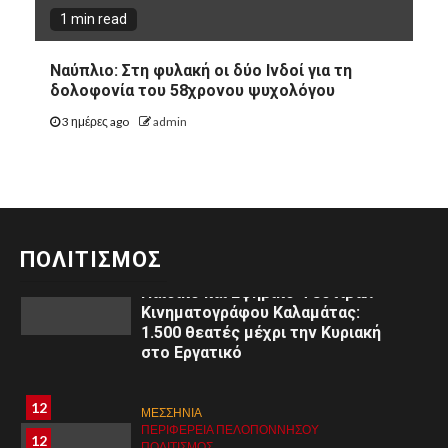
1 min read
10
ΕΚΚΛΗΣΙΑ
ΚΟΡΙΝΘΊΑ
10
ΠΕΡΙΦΈΡΕΙΑ ΠΕΛΟΠΟΝΝΉΣΟΥ
Ναύπλιο: Στη φυλακή οι δύο Ινδοί για τη
ΠΟΛΙΤΙΣΜΌΣ
δολοφονία του 58χρονου ψυχολόγου
Αριστείδης Γ. Θεοδωρόπουλος:
Μηνύματα από τη Μεγάλη
3 ημέρες ago
admin
Τεσσαρακοστή στο
Ξυλόκαστρο
11
ΜΕΣΣΗΝΙΑ
ΠΕΡΙΦΈΡΕΙΑ ΠΕΛΟΠΟΝΝΉΣΟΥ
11
ΠΟΛΙΤΙΣΜΌΣ
ΠΟΛΙΤΙΣΜΟΣ
3ο
Παιδικό και Εφηβικό Φεστιβάλ
Κινηματογράφου Καλαμάτας:
1.500 θεατές μέχρι την Κυριακή
στο Εργατικό
8
8
ΑΡΓΟΛΙΔΑ
12
ΜΕΣΣΗΝΙΑ
ΠΕΡΙΦΈΡΕΙΑ ΠΕΛΟΠΟΝΝΉΣΟΥ
ΥΓΕΙΑ
ΠΕΡΙΦΈΡΕΙΑ ΠΕΛΟΠΟΝΝΉΣΟΥ
12
Εκδήλωση στο Άργος: «Εφηβική
ΠΟΛΙΤΙΣΜΌΣ