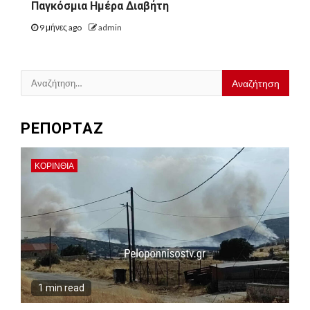
Παγκόσμια Ημέρα Διαβήτη
9 μήνες ago
admin
Αναζήτηση
για:
ΡΕΠΟΡΤΑΖ
ΚΟΡΙΝΘΊΑ
1 min read