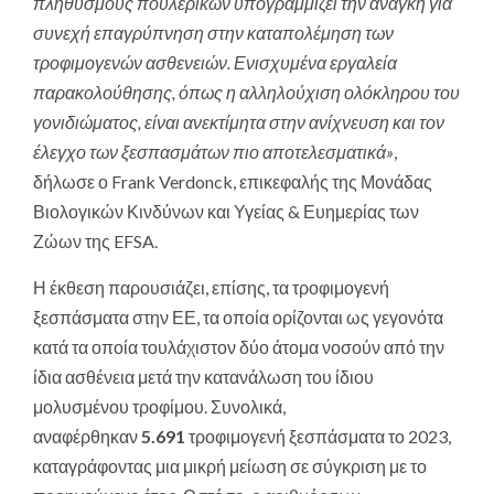
πληθυσμούς πουλερικών υπογραμμίζει την ανάγκη για
συνεχή επαγρύπνηση στην καταπολέμηση των
τροφιμογενών ασθενειών. Ενισχυμένα εργαλεία
παρακολούθησης, όπως η αλληλούχιση ολόκληρου του
γονιδιώματος, είναι ανεκτίμητα στην ανίχνευση και τον
έλεγχο των ξεσπασμάτων πιο αποτελεσματικά»
,
δήλωσε ο Frank Verdonck, επικεφαλής της Μονάδας
Βιολογικών Κινδύνων και Υγείας & Ευημερίας των
Ζώων της EFSA.
Η έκθεση παρουσιάζει, επίσης, τα τροφιμογενή
ξεσπάσματα στην ΕΕ, τα οποία ορίζονται ως γεγονότα
κατά τα οποία τουλάχιστον δύο άτομα νοσούν από την
ίδια ασθένεια μετά την κατανάλωση του ίδιου
μολυσμένου τροφίμου. Συνολικά,
αναφέρθηκαν
5.691
τροφιμογενή ξεσπάσματα το 2023,
καταγράφοντας μια μικρή μείωση σε σύγκριση με το