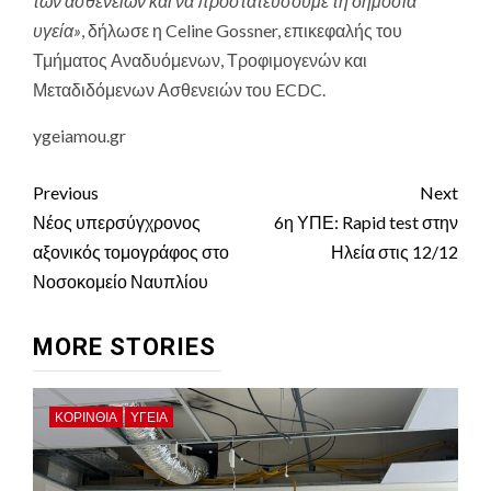
των ασθενειών και να προστατεύσουμε τη δημόσια
υγεία»
, δήλωσε η Celine Gossner, επικεφαλής του
Τμήματος Αναδυόμενων, Τροφιμογενών και
Μεταδιδόμενων Ασθενειών του ECDC.
ygeiamou.gr
Continue
Previous
Next
Reading
Νέος υπερσύγχρονος
6η ΥΠΕ: Rapid test στην
αξονικός τομογράφος στο
Ηλεία στις 12/12
Νοσοκομείο Ναυπλίου
MORE STORIES
ΚΟΡΙΝΘΊΑ
ΥΓΕΙΑ