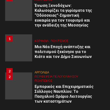
ψυχολογία: Κατανόηση –
Ένωση Ξενοδόχων:
Διαχείριση – Υποστήριξη»
Καλωσορίζει τα γυρίσματα της
“Οδύσσειας”-Σημαντική
ευκαιρία για τον τουρισμό και
9
9
ΚΟΡΙΝΘΊΑ
την ανάδειξη της Μεσσηνίας
ΠΕΡΙΦΈΡΕΙΑ ΠΕΛΟΠΟΝΝΉΣΟΥ
ΥΓΕΙΑ
Α΄ Ε.Λ.Μ.Ε. Κορινθίας:
Εθελοντική Αιμοδοσία στο 1ο
1
1
ΚΟΡΙΝΘΊΑ
ΠΟΛΙΤΙΣΜΌΣ
Γυμνάσιο Κορίνθου
Μια Νέα Εποχή ανάπτυξης και
πολιτισμού ξεκίνησε για το
Κιάτο και τον Δήμο Σικυωνίων
10
ΚΟΡΙΝΘΊΑ
10
ΠΕΡΙΦΈΡΕΙΑ ΠΕΛΟΠΟΝΝΉΣΟΥ
ΥΓΕΙΑ
Ιατρικός Σύλλογος Κορινθίας:
2
ΑΡΓΟΛΙΔΑ
«Πανελλήνια Κινητοποίηση για
2
ΠΕΡΙΦΈΡΕΙΑ ΠΕΛΟΠΟΝΝΉΣΟΥ
τα Τέμπη την 28η Φεβρουαρίου
ΠΟΛΙΤΙΣΜΌΣ
2025»
Εμπορικός και Επιχειρηματικός
Σύλλογος Ναυπλίου: Το
11
Πασχαλινό Ωράριο Λειτουργίας
ΑΡΓΟΛΙΔΑ
11
των καταστημάτων
ΠΕΡΙΦΈΡΕΙΑ ΠΕΛΟΠΟΝΝΉΣΟΥ
ΥΓΕΙΑ
Υγειονομική κάλυψη από τον