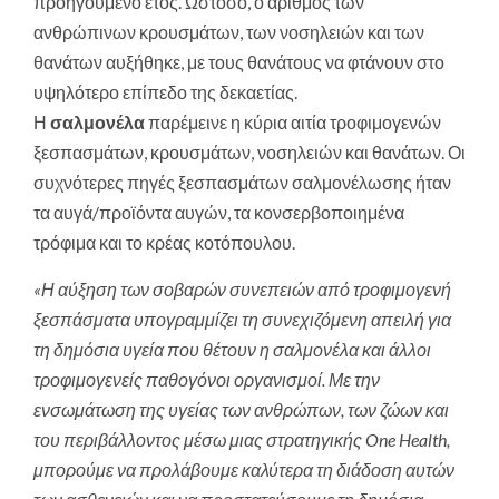
προηγούμενο έτος. Ωστόσο, ο αριθμός των
ανθρώπινων κρουσμάτων, των νοσηλειών και των
θανάτων αυξήθηκε, με τους θανάτους να φτάνουν στο
υψηλότερο επίπεδο της δεκαετίας.
Η
σαλμονέλα
παρέμεινε η κύρια αιτία τροφιμογενών
ξεσπασμάτων, κρουσμάτων, νοσηλειών και θανάτων. Οι
συχνότερες πηγές ξεσπασμάτων σαλμονέλωσης ήταν
τα αυγά/προϊόντα αυγών, τα κονσερβοποιημένα
τρόφιμα και το κρέας κοτόπουλου.
«Η αύξηση των σοβαρών συνεπειών από τροφιμογενή
ξεσπάσματα υπογραμμίζει τη συνεχιζόμενη απειλή για
τη δημόσια υγεία που θέτουν η σαλμονέλα και άλλοι
τροφιμογενείς παθογόνοι οργανισμοί. Με την
ενσωμάτωση της υγείας των ανθρώπων, των ζώων και
του περιβάλλοντος μέσω μιας στρατηγικής One Health,
μπορούμε να προλάβουμε καλύτερα τη διάδοση αυτών