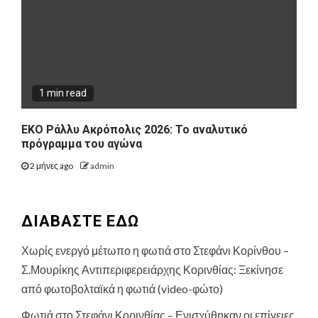
1 min read
ΕΚΟ Ράλλυ Ακρόπολις 2026: Το αναλυτικό
πρόγραμμα του αγώνα
2 μήνες ago
admin
ΔΙΑΒΑΣΤΕ ΕΔΩ
Χωρίς ενεργό μέτωπο η φωτιά στο Στεφάνι Κορίνθου –
Σ.Μουρίκης Αντιπεριφερειάρχης Κορινθίας: Ξεκίνησε
από φωτοβολταϊκά η φωτιά (video-φώτο)
Φωτιά στο Στεφάνι Κορινθίας – Ενισχύθηκαν οι επίγειες