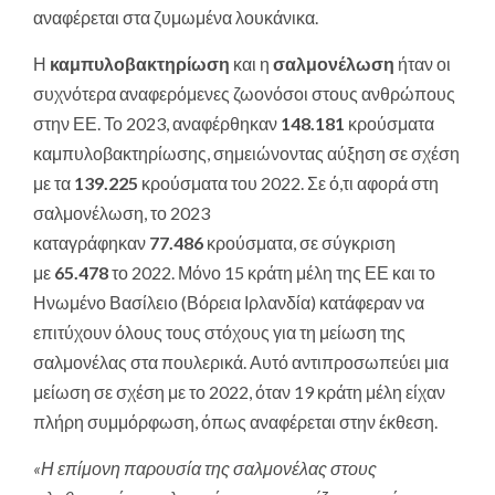
αναφέρεται στα ζυμωμένα λουκάνικα.
Η
καμπυλοβακτηρίωση
και η
σαλμονέλωση
ήταν οι
συχνότερα αναφερόμενες ζωονόσοι στους ανθρώπους
στην ΕΕ. Το 2023, αναφέρθηκαν
148.181
κρούσματα
καμπυλοβακτηρίωσης, σημειώνοντας αύξηση σε σχέση
με τα
139.225
κρούσματα του 2022. Σε ό,τι αφορά στη
σαλμονέλωση, το 2023
καταγράφηκαν
77.486
κρούσματα, σε σύγκριση
με
65.478
το 2022. Μόνο 15 κράτη μέλη της ΕΕ και το
Ηνωμένο Βασίλειο (Βόρεια Ιρλανδία) κατάφεραν να
επιτύχουν όλους τους στόχους για τη μείωση της
σαλμονέλας στα πουλερικά. Αυτό αντιπροσωπεύει μια
μείωση σε σχέση με το 2022, όταν 19 κράτη μέλη είχαν
πλήρη συμμόρφωση, όπως αναφέρεται στην έκθεση.
«Η επίμονη παρουσία της σαλμονέλας στους