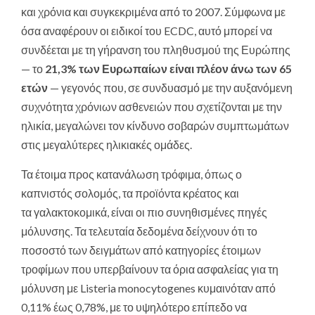
και χρόνια και συγκεκριμένα από το 2007. Σύμφωνα με
όσα αναφέρουν οι ειδικοί του ECDC, αυτό μπορεί να
συνδέεται με τη γήρανση του πληθυσμού της Ευρώπης
— το
21,3% των Ευρωπαίων
είναι πλέον άνω των 65
ετών
— γεγονός που, σε συνδυασμό με την αυξανόμενη
συχνότητα χρόνιων ασθενειών που σχετίζονται με την
ηλικία, μεγαλώνει τον κίνδυνο σοβαρών συμπτωμάτων
στις μεγαλύτερες ηλικιακές ομάδες.
Τα έτοιμα προς κατανάλωση τρόφιμα, όπως ο
καπνιστός σολομός, τα προϊόντα κρέατος και
τα γαλακτοκομικά, είναι οι πιο συνηθισμένες πηγές
μόλυνσης. Τα τελευταία δεδομένα δείχνουν ότι το
ποσοστό των δειγμάτων από κατηγορίες έτοιμων
τροφίμων που υπερβαίνουν τα όρια ασφαλείας για τη
μόλυνση με Listeria monocytogenes κυμαινόταν από
0,11% έως 0,78%, με το υψηλότερο επίπεδο να