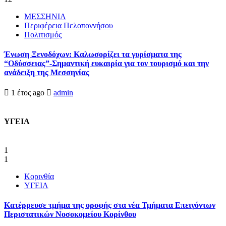
ΜΕΣΣΗΝΙΑ
Περιφέρεια Πελοποννήσου
Πολιτισμός
Ένωση Ξενοδόχων: Καλωσορίζει τα γυρίσματα της
“Οδύσσειας”-Σημαντική ευκαιρία για τον τουρισμό και την
ανάδειξη της Μεσσηνίας
1 έτος ago
admin
ΥΓΕΙΑ
1
1
Κορινθία
ΥΓΕΙΑ
Kατέρρευσε τμήμα της οροφής στα νέα Τμήματα Επειγόντων
Περιστατικών Νοσοκομείου Κορίνθου