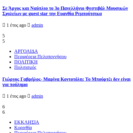
Σε Άργος και Ναύπλιο το 3ο Πανελλήνιο Φεστιβάλ Μουσικών
Σχολείων με guest star την Ευανθία Ρεμπούτσικα
1 έτος ago
admin
5
5
ΑΡΓΟΛΙΔΑ
Περιφέρεια Πελοποννήσου
ΠΟΛΙΤΙΚΗ
Πολιτισμός
Γιώργος Γαβρήλος- Μαρίνα Κοντοτόλη: Το Μπούρτζι δεν είναι
για πούλημα
1 έτος ago
admin
6
6
ΕΚΚΛΗΣΙΑ
Κορινθία
Περιφέρεια Πελοποννήσου