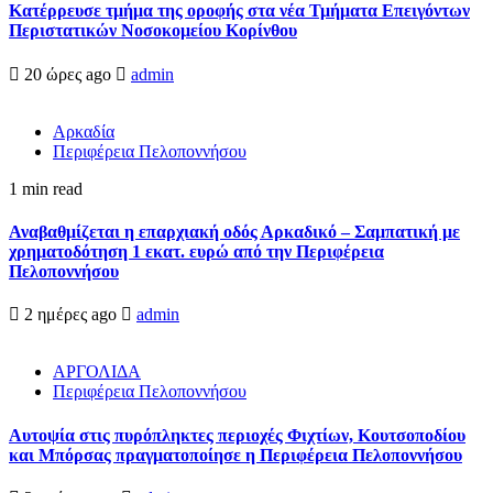
Kατέρρευσε τμήμα της οροφής στα νέα Τμήματα Επειγόντων
Περιστατικών Νοσοκομείου Κορίνθου
20 ώρες ago
admin
Αρκαδία
Περιφέρεια Πελοποννήσου
1 min read
Αναβαθμίζεται η επαρχιακή οδός Αρκαδικό – Σαμπατική με
χρηματοδότηση 1 εκατ. ευρώ από την Περιφέρεια
Πελοποννήσου
2 ημέρες ago
admin
ΑΡΓΟΛΙΔΑ
Περιφέρεια Πελοποννήσου
Αυτοψία στις πυρόπληκτες περιοχές Φιχτίων, Κουτσοποδίου
και Μπόρσας πραγματοποίησε η Περιφέρεια Πελοποννήσου