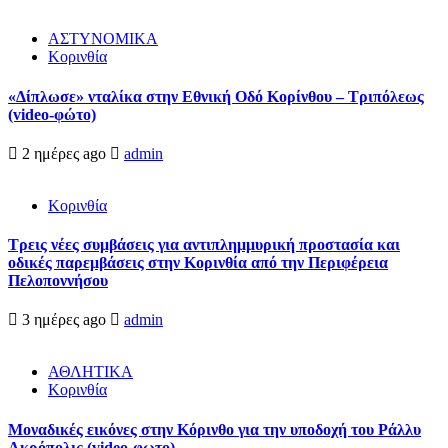
ΑΣΤΥΝΟΜΙΚΑ
Κορινθία
«Δίπλωσε» νταλίκα στην Εθνική Oδό Κορίνθου – Τριπόλεως
(video-φώτο)
2 ημέρες ago
admin
Κορινθία
Τρεις νέες συμβάσεις για αντιπλημμυρική προστασία και
οδικές παρεμβάσεις στην Κορινθία από την Περιφέρεια
Πελοποννήσου
3 ημέρες ago
admin
ΑΘΛΗΤΙΚΑ
Κορινθία
Μοναδικές εικόνες στην Κόρινθο για την υποδοχή του Ράλλυ
Ακρόπολις (video-φωτο)