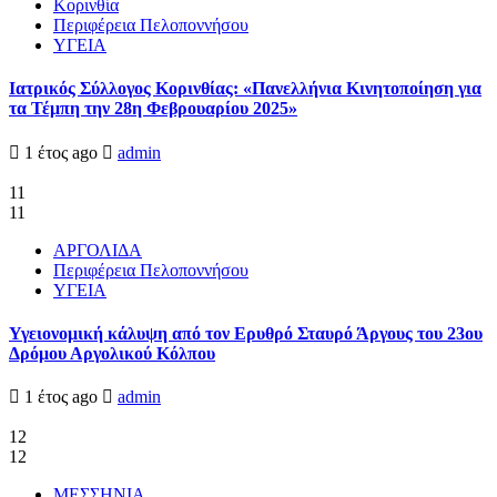
Κορινθία
Περιφέρεια Πελοποννήσου
ΥΓΕΙΑ
Ιατρικός Σύλλογος Κορινθίας: «Πανελλήνια Κινητοποίηση για
τα Τέμπη την 28η Φεβρουαρίου 2025»
1 έτος ago
admin
11
11
ΑΡΓΟΛΙΔΑ
Περιφέρεια Πελοποννήσου
ΥΓΕΙΑ
Υγειονομική κάλυψη από τον Ερυθρό Σταυρό Άργους του 23ου
Δρόμου Αργολικού Κόλπου
1 έτος ago
admin
12
12
ΜΕΣΣΗΝΙΑ