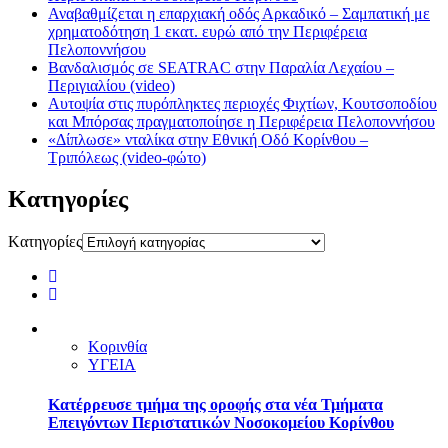
Αναβαθμίζεται η επαρχιακή οδός Αρκαδικό – Σαμπατική με
χρηματοδότηση 1 εκατ. ευρώ από την Περιφέρεια
Πελοποννήσου
Βανδαλισμός σε SEATRAC στην Παραλία Λεχαίου –
Περιγιαλίου (video)
Αυτοψία στις πυρόπληκτες περιοχές Φιχτίων, Κουτσοποδίου
και Μπόρσας πραγματοποίησε η Περιφέρεια Πελοποννήσου
«Δίπλωσε» νταλίκα στην Εθνική Oδό Κορίνθου –
Τριπόλεως (video-φώτο)
Kατηγορίες
Kατηγορίες
Κορινθία
ΥΓΕΙΑ
Kατέρρευσε τμήμα της οροφής στα νέα Τμήματα
Επειγόντων Περιστατικών Νοσοκομείου Κορίνθου