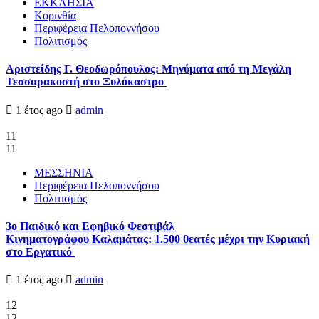
ΕΚΚΛΗΣΙΑ
Κορινθία
Περιφέρεια Πελοποννήσου
Πολιτισμός
Αριστείδης Γ. Θεοδωρόπουλος: Μηνύματα από τη Μεγάλη
Τεσσαρακοστή στο Ξυλόκαστρο
1 έτος ago
admin
11
11
ΜΕΣΣΗΝΙΑ
Περιφέρεια Πελοποννήσου
Πολιτισμός
3ο Παιδικό και Εφηβικό Φεστιβάλ
Κινηματογράφου Καλαμάτας: 1.500 θεατές μέχρι την Κυριακή
στο Εργατικό
1 έτος ago
admin
12
12