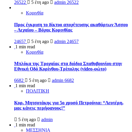
26522
5 έτη ago
admin
26522
Κορινθία
Προς έγκριση το δίκτυο αποχέτευσης ακαθάρτων Άσσου
– Λεχαίου – Βόχας Κορινθίας
24657
5 έτη ago
admin
24657
1 min read
Κορινθία
Μπλόκα της Τροχαίας στα διόδια Σπαθοβουνίου στην
Εθνική Οδό Κορίνθου-Τρίπολης (video-φώτο)
6682
5 έτη ago
admin
6682
1 min read
ΠΟΛΙΤΙΚΗ
Κυρ. Μητσοτάκης για 5ο χρυσό Πετρούνια: “Λευτέρη,
μας κάνεις περήφανους!”
5 έτη ago
admin
1 min read
ΜΕΣΣΗΝΙΑ