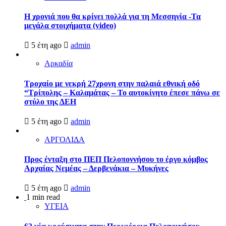
Η χρονιά που θα κρίνει πολλά για τη Μεσσηνία -Τα
μεγάλα στοιχήματα (video)
5 έτη ago
admin
Αρκαδία
Τροχαίο με νεκρή 27χρονη στην παλαιά εθνική οδό
“Τρίπολης – Καλαμάτας – Το αυτοκίνητο έπεσε πάνω σε
στύλο της ΔΕΗ
5 έτη ago
admin
ΑΡΓΟΛΙΔΑ
Προς ένταξη στο ΠΕΠ Πελοποννήσου το έργο κόμβος
Αρχαίας Νεμέας – Δερβενάκια – Μυκήνες
5 έτη ago
admin
1 min read
ΥΓΕΙΑ