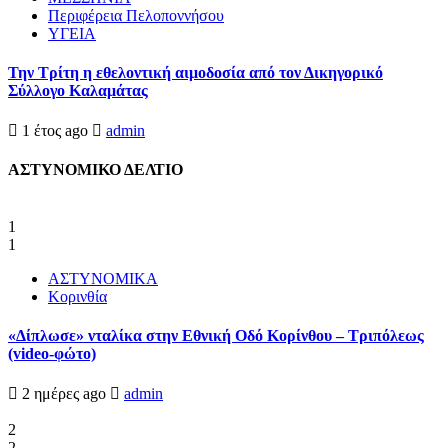
Περιφέρεια Πελοποννήσου
ΥΓΕΙΑ
Την Τρίτη η εθελοντική αιμοδοσία από τον Δικηγορικό
Σύλλογο Καλαμάτας
1 έτος ago
admin
ΑΣΤΥΝΟΜΙΚΟ ΔΕΛΤΙΟ
1
1
ΑΣΤΥΝΟΜΙΚΑ
Κορινθία
«Δίπλωσε» νταλίκα στην Εθνική Oδό Κορίνθου – Τριπόλεως
(video-φώτο)
2 ημέρες ago
admin
2
2