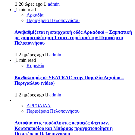
20 ώρες ago
admin
1 min read
Αρκαδία
Περιφέρεια Πελοποννήσου
Αναβαθμίζεται η επαρχιακή οδός Αρκαδικό – Σαμπατική
με χρηματοδότηση 1 εκατ. ευρώ από την Περιφέρεια
Πελοποννήσου
2 ημέρες ago
admin
1 min read
Κορινθία
Βανδαλισμός σε SEATRAC στην Παραλία Λεχαίου –
Περιγιαλίου (video)
2 ημέρες ago
admin
ΑΡΓΟΛΙΔΑ
Περιφέρεια Πελοποννήσου
Αυτοψία στις πυρόπληκτες περιοχές Φιχτίων,
Κουτσοποδίου και Μπόρσας πραγματοποίησε η
Περιφέρεια Πελοποννήσου