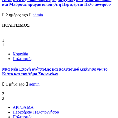
και Μπόρσας πραγματοποίησε η Περιφέρεια Πελοποννήσου
2 ημέρες ago
admin
ΠΟΛΙΤΙΣΜΟΣ
1
1
Κορινθία
Πολιτισμός
Μια Νέα Εποχή ανάπτυξης και πολιτισμού ξεκίνησε για το
Κιάτο και τον Δήμο Σικυωνίων
1 μήνα ago
admin
2
2
ΑΡΓΟΛΙΔΑ
Περιφέρεια Πελοποννήσου
Πολιτισμός