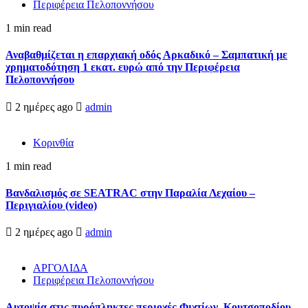
Περιφέρεια Πελοποννήσου
1 min read
Αναβαθμίζεται η επαρχιακή οδός Αρκαδικό – Σαμπατική με
χρηματοδότηση 1 εκατ. ευρώ από την Περιφέρεια
Πελοποννήσου
2 ημέρες ago
admin
Κορινθία
1 min read
Βανδαλισμός σε SEATRAC στην Παραλία Λεχαίου –
Περιγιαλίου (video)
2 ημέρες ago
admin
ΑΡΓΟΛΙΔΑ
Περιφέρεια Πελοποννήσου
Αυτοψία στις πυρόπληκτες περιοχές Φιχτίων, Κουτσοποδίου