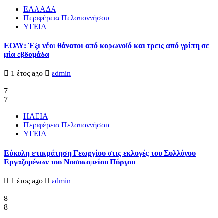
ΕΛΛΑΔΑ
Περιφέρεια Πελοποννήσου
ΥΓΕΙΑ
ΕΟΔΥ: Έξι νέοι θάνατοι από κορωνοϊό και τρεις από γρίπη σε
μία εβδομάδα
1 έτος ago
admin
7
7
ΗΛΕΙΑ
Περιφέρεια Πελοποννήσου
ΥΓΕΙΑ
Εύκολη επικράτηση Γεωργίου στις εκλογές του Συλλόγου
Εργαζομένων του Νοσοκομείου Πύργου
1 έτος ago
admin
8
8