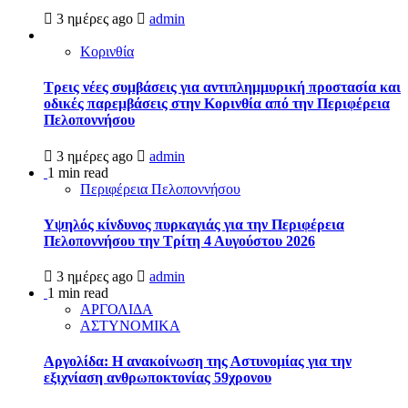
3 ημέρες ago
admin
Κορινθία
Τρεις νέες συμβάσεις για αντιπλημμυρική προστασία και
οδικές παρεμβάσεις στην Κορινθία από την Περιφέρεια
Πελοποννήσου
3 ημέρες ago
admin
1 min read
Περιφέρεια Πελοποννήσου
Υψηλός κίνδυνος πυρκαγιάς για την Περιφέρεια
Πελοποννήσου την Τρίτη 4 Αυγούστου 2026
3 ημέρες ago
admin
1 min read
ΑΡΓΟΛΙΔΑ
ΑΣΤΥΝΟΜΙΚΑ
Αργολίδα: Η ανακοίνωση της Αστυνομίας για την
εξιχνίαση ανθρωποκτονίας 59χρονου