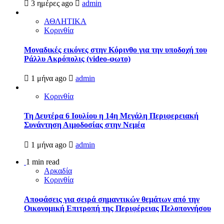
3 ημέρες ago
admin
ΑΘΛΗΤΙΚΑ
Κορινθία
Μοναδικές εικόνες στην Κόρινθο για την υποδοχή του
Ράλλυ Ακρόπολις (video-φωτο)
1 μήνα ago
admin
Κορινθία
Τη Δευτέρα 6 Ιουλίου η 14η Μεγάλη Περιφερειακή
Συνάντηση Αιμοδοσίας στην Νεμέα
1 μήνα ago
admin
1 min read
Αρκαδία
Κορινθία
Αποφάσεις για σειρά σημαντικών θεμάτων από την
Οικονομική Επιτροπή της Περιφέρειας Πελοποννήσου