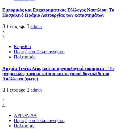
Εμπορικός και Επιχειρηματικός Σύλλογος Ναυπλίου: Το
Πασχαλινό Ωράριο Λειτουργίας των καταστημάτων
1 έτος ago
admin
3
3
Κορινθία
Περιφέρεια Πελοποννήσου
Πολιτισμός
Αρχαία Τενέα: Δέος από τα αρχαιολογικά ευρήματα – Το
μνημειώδες ταφικό κτίσμα και το χρυσό δαχτυλίδι του
Απόλλωνα (φωτο)
1 έτος ago
admin
4
4
ΑΡΓΟΛΙΔΑ
Περιφέρεια Πελοποννήσου
Πολιτισμός