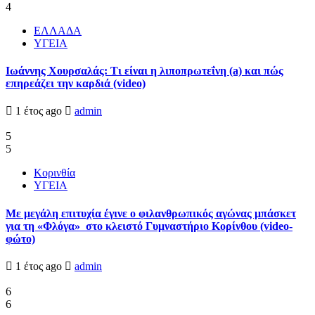
4
ΕΛΛΑΔΑ
ΥΓΕΙΑ
Ιωάννης Χουρσαλάς: Τι είναι η λιποπρωτεΐνη (a) και πώς
επηρεάζει την καρδιά (video)
1 έτος ago
admin
5
5
Κορινθία
ΥΓΕΙΑ
Με μεγάλη επιτυχία έγινε ο φιλανθρωπικός αγώνας μπάσκετ
για τη «Φλόγα» στο κλειστό Γυμναστήριο Κορίνθου (video-
φώτο)
1 έτος ago
admin
6
6