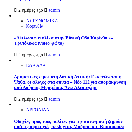
2 ημέρες ago
admin
ΑΣΤΥΝΟΜΙΚΑ
Κορινθία
«Δίπλωσε» νταλίκα στην Εθνική Oδό Κορίνθου –
Τριπόλεως (video-φώτο)
2 ημέρες ago
admin
ΕΛΛΑΔΑ
Δραματικές ώρες στη Δυτική Αττική: Εκκενώνεται η
Ψάθα, οι φλόγες στα σπίτια – Νέο 112 για απομάκρυνση
από Λούμπα, Μορφέικα, Άνω Αλεποχώρι
2 ημέρες ago
admin
ΑΡΓΟΛΙΔΑ
Οδηγίες προς τους πολίτες για την καταγραφή ζημιών
από τις πυρκαγιές σε Φίχτια, Μπόρσα και Κουτσοπόδι