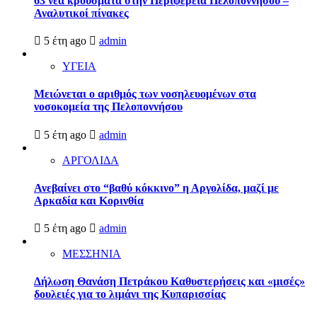
63 νέα κρούσματα στην Περιφέρεια Πελοποννήσου –
Αναλυτικοί πίνακες
5 έτη ago
admin
ΥΓΕΙΑ
Μειώνεται ο αριθμός των νοσηλευομένων στα
νοσοκομεία της Πελοποννήσου
5 έτη ago
admin
ΑΡΓΟΛΙΔΑ
Ανεβαίνει στο “βαθύ κόκκινο” η Αργολίδα, μαζί με
Αρκαδία και Κορινθία
5 έτη ago
admin
ΜΕΣΣΗΝΙΑ
Δήλωση Θανάση Πετράκου Καθυστερήσεις και «μισές»
δουλειές για το λιμάνι της Κυπαρισσίας