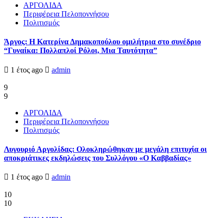
ΑΡΓΟΛΙΔΑ
Περιφέρεια Πελοποννήσου
Πολιτισμός
Άργος: Η Κατερίνα Δημακοπούλου ομιλήτρια στο συνέδριο
“Γυναίκα: Πολλαπλοί Ρόλοι, Μια Ταυτότητα”
1 έτος ago
admin
9
9
ΑΡΓΟΛΙΔΑ
Περιφέρεια Πελοποννήσου
Πολιτισμός
Λυγουριό Αργολίδας: Ολοκληρώθηκαν με μεγάλη επιτυχία οι
αποκριάτικες εκδηλώσεις του Συλλόγου «Ο Καββαδίας»
1 έτος ago
admin
10
10