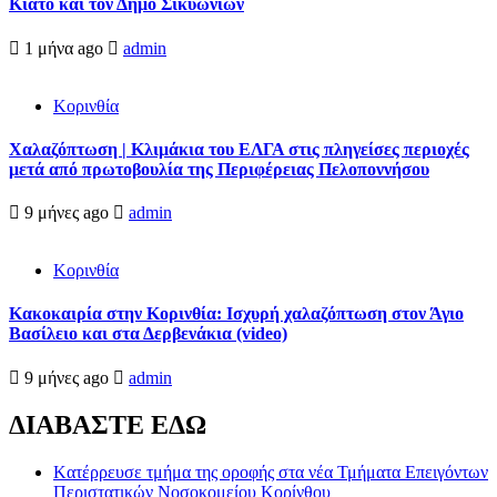
Κιάτο και τον Δήμο Σικυωνίων
1 μήνα ago
admin
Κορινθία
Χαλαζόπτωση | Κλιμάκια του ΕΛΓΑ στις πληγείσες περιοχές
μετά από πρωτοβουλία της Περιφέρειας Πελοποννήσου
9 μήνες ago
admin
Κορινθία
Κακοκαιρία στην Κορινθία: Ισχυρή χαλαζόπτωση στον Άγιο
Βασίλειο και στα Δερβενάκια (video)
9 μήνες ago
admin
ΔΙΑΒΑΣΤΕ ΕΔΩ
Kατέρρευσε τμήμα της οροφής στα νέα Τμήματα Επειγόντων
Περιστατικών Νοσοκομείου Κορίνθου