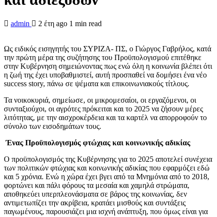
admin
2 έτη ago
1 min read
Ως ειδικός εισηγητής του ΣΥΡΙΖΑ- ΠΣ, ο Γιώργος Γαβρήλος, κατά
την πρώτη μέρα της συζήτησης του Προϋπολογισμού επιτέθηκε
στην Κυβέρνηση σημειώνοντας πως ενώ όλη η κοινωνία βλέπει ότι
η ζωή της έχει υποβαθμιστεί, αυτή προσπαθεί να δομήσει ένα νέο
success story, πάνω σε ψέματα και επικοινωνιακούς τίτλους.
Τα νοικοκυριά, σημείωσε, οι μικρομεσαίοι, οι εργαζόμενοι, οι
συνταξιούχοι, οι αγρότες πρόκειται και το 2025 να ζήσουν μέρες
λιτότητας, με την αισχροκέρδεια και τα καρτέλ να απορροφούν το
σύνολο των εισοδημάτων τους.
Ένας Προϋπολογισμός φτώχιας και κοινωνικής αδικίας
Ο προϋπολογισμός της Κυβέρνησης για το 2025 αποτελεί συνέχεια
των πολιτικών φτώχιας και κοινωνικής αδικίας που εφαρμόζει εδώ
και 5 χρόνια. Ενώ η χώρα έχει βγει από τα Μνημόνια από το 2018,
φορτώνει και πάλι φόρους τα μεσαία και χαμηλά στρώματα,
αποθηκεύει υπερπλεονάσματα σε βάρος της κοινωνίας, δεν
αντιμετωπίζει την ακρίβεια, κρατάει μισθούς και συντάξεις
παγωμένους, παρουσιάζει μια ισχνή ανάπτυξη, που όμως είναι για