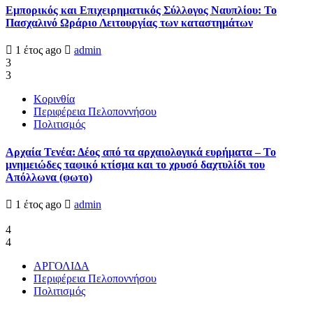
Εμπορικός και Επιχειρηματικός Σύλλογος Ναυπλίου: Το
Πασχαλινό Ωράριο Λειτουργίας των καταστημάτων
1 έτος ago
admin
3
3
Κορινθία
Περιφέρεια Πελοποννήσου
Πολιτισμός
Αρχαία Τενέα: Δέος από τα αρχαιολογικά ευρήματα – Το
μνημειώδες ταφικό κτίσμα και το χρυσό δαχτυλίδι του
Απόλλωνα (φωτο)
1 έτος ago
admin
4
4
ΑΡΓΟΛΙΔΑ
Περιφέρεια Πελοποννήσου
Πολιτισμός