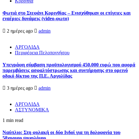
Κορινθία
Φωτιά στο Στεφάνι Κορινθίας – Ενισχύθηκαν οι επίγειες και
εναέριες δυνάμεις (video-φωτο)
2 ημέρες ago
admin
ΑΡΓΟΛΙΔΑ
Περιφέρεια Πελοποννήσου
Υπεγράφη σύμβαση προϋπολογισμού 450.000 ευρώ που αφορά
παρεμβάσεις ασφαλτόστρωσης και συντήρησης στο ορεινό
οδικό δίκτυο της Π.Ε. Αργολίδας
3 ημέρες ago
admin
ΑΡΓΟΛΙΔΑ
ΑΣΤΥΝΟΜΙΚΑ
1 min read
Ναύπλιο: Στη φυλακή οι δύο Ινδοί για τη δολοφονία του
58χρονου ψυχολόγου