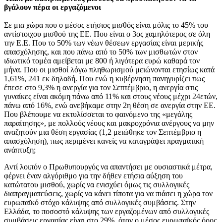
βγάλουν πέρα οι εργαζόμενοι
Σε μια χώρα που ο μέσος ετήσιος μισθός είναι μόλις το 45% του
αντίστοιχου μισθού της ΕΕ. Που είναι ο 3ος χαμηλότερος σε όλη
την Ε.Ε. Που το 50% των νέων θέσεων εργασίας είναι μερικής
απασχόλησης, και που πάνω από το 50% των μισθωτών στον
ιδιωτικό τομέα αμείβεται με 800 ή λιγότερα ευρώ καθαρά τον
μήνα. Που οι μισθοί λόγω πληθωρισμού μειώνονται ετησίως κατά
1,61%, 241 εκ δηλαδή. Που ενώ η κυβέρνηση πανηγυρίζει πως
έπεσε στο 9,3% η ανεργία για τον Σεπτέμβριο, η ανεργία στις
γυναίκες είναι ακόμη πάνω από 11% και στους νέους μέχρι 24ετών,
πάνω από 16%, ενώ ανεβήκαμε στην 2η θέση σε ανεργία στην ΕΕ.
Που βλέπουμε να εκτυλίσσεται το φαινόμενο της «μεγάλης
παραίτησης», με πολλούς νέους και μακροχρόνια ανέργους να μην
αναζητούν μια θέση εργασίας (1,2 μειώθηκε τον Σεπτέμβριο η
απασχόληση), πως περιμένει κανείς να καταγράψει πραγματική
ανάπτυξη;
Αντί λοιπόν ο Πρωθυπουργός να απαντήσει με ουσιαστικά μέτρα,
φέρνει έναν αλγόριθμο για την δήθεν ετήσια αύξηση του
κατώτατου μισθού, χωρίς να ενισχύει όμως τις συλλογικές
διαπραγματεύσεις, χωρίς να κάνει τίποτα για να πιάσει η χώρα τον
ευρωπαϊκό στόχο κάλυψης από συλλογικές συμβάσεις. Στην
Ελλάδα, το ποσοστό κάλυψης των εργαζομένων από συλλογικές
συμβάσεις εργασίας είναι στο 29%, όταν ο μέσος ευρωπαϊκός όρος