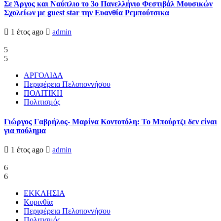
Σε Άργος και Ναύπλιο το 3ο Πανελλήνιο Φεστιβάλ Μουσικών
Σχολείων με guest star την Ευανθία Ρεμπούτσικα
1 έτος ago
admin
5
5
ΑΡΓΟΛΙΔΑ
Περιφέρεια Πελοποννήσου
ΠΟΛΙΤΙΚΗ
Πολιτισμός
Γιώργος Γαβρήλος- Μαρίνα Κοντοτόλη: Το Μπούρτζι δεν είναι
για πούλημα
1 έτος ago
admin
6
6
ΕΚΚΛΗΣΙΑ
Κορινθία
Περιφέρεια Πελοποννήσου
Πολιτισμός