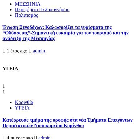
ΜΕΣΣΗΝΙΑ
Περιφέρεια Πελοποννήσου
Πολιτισμός
Ένωση Ξενοδόχων: Καλωσορίζει τα γυρίσματα της
“Οδύσσειας”-Σημαντική ευκαιρία για τον τουρισμό και την
ανάδειξη της Μεσσηνίας
1 έτος ago
admin
ΥΓΕΙΑ
1
1
Κορινθία
ΥΓΕΙΑ
Kατέρρευσε τμήμα της οροφής στα νέα Τμήματα Επειγόντων
Περιστατικών Νοσοκομείου Κορίνθου
4 ημέρες ago
admin