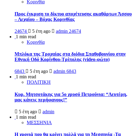
Κορινθία
Προς έγκριση το δίκτυο αποχέτευσης ακαθάρτων Άσσου
– Λεχαίου – Βόχας Κορινθίας
24674
5 έτη ago
admin
24674
1 min read
Κορινθία
Μπλόκα της Τροχαίας στα διόδια Σπαθοβουνίου στην
Εθνική Οδό Κορίνθου-Τρίπολης (video-φώτο)
6843
5 έτη ago
admin
6843
1 min read
ΠΟΛΙΤΙΚΗ
Κυρ. Μητσοτάκης για 5ο χρυσό Πετρούνια: “Λευτέρη,
μας κάνεις περήφανους!”
5 έτη ago
admin
1 min read
ΜΕΣΣΗΝΙΑ
Η χρονιά που θα κρίνει πολλά για τη Μεσσηνία -Τα