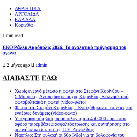
ΑΘΛΗΤΙΚΑ
ΑΡΓΟΛΙΔΑ
ΕΛΛΑΔΑ
Κορινθία
1 min read
ΕΚΟ Ράλλυ Ακρόπολις 2026: Το αναλυτικό πρόγραμμα του
αγώνα
2 μήνες ago
admin
ΔΙΑΒΑΣΤΕ ΕΔΩ
Χωρίς ενεργό μέτωπο η φωτιά στο Στεφάνι Κορίνθου –
Σ.Μουρίκης Αντιπεριφερειάρχης Κορινθίας: Ξεκίνησε από
φωτοβολταϊκά η φωτιά (video-φώτο)
Φωτιά στο Στεφάνι Κορινθίας – Ενισχύθηκαν οι επίγειες και
εναέριες δυνάμεις (video-φωτο)
Υπεγράφη σύμβαση προϋπολογισμού 450.000 ευρώ που
αφορά παρεμβάσεις ασφαλτόστρωσης και συντήρησης στο
ορεινό οδικό δίκτυο της Π.Ε. Αργολίδας
Ναύπλιο: Στη φυλακή οι δύο Ινδοί για τη δολοφονία του