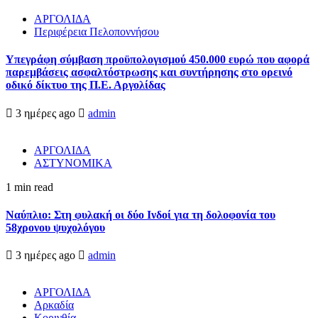
ΑΡΓΟΛΙΔΑ
Περιφέρεια Πελοποννήσου
Υπεγράφη σύμβαση προϋπολογισμού 450.000 ευρώ που αφορά
παρεμβάσεις ασφαλτόστρωσης και συντήρησης στο ορεινό
οδικό δίκτυο της Π.Ε. Αργολίδας
3 ημέρες ago
admin
ΑΡΓΟΛΙΔΑ
ΑΣΤΥΝΟΜΙΚΑ
1 min read
Ναύπλιο: Στη φυλακή οι δύο Ινδοί για τη δολοφονία του
58χρονου ψυχολόγου
3 ημέρες ago
admin
ΑΡΓΟΛΙΔΑ
Αρκαδία
Κορινθία