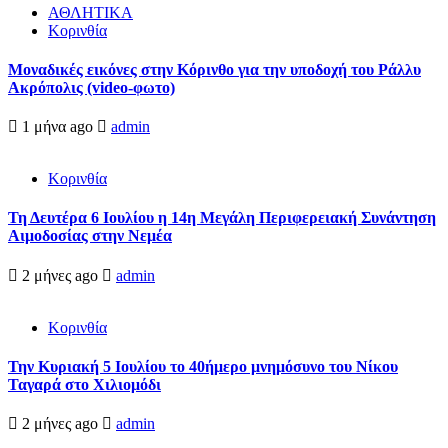
ΑΘΛΗΤΙΚΑ
Κορινθία
Μοναδικές εικόνες στην Κόρινθο για την υποδοχή του Ράλλυ
Ακρόπολις (video-φωτο)
1 μήνα ago
admin
Κορινθία
Τη Δευτέρα 6 Ιουλίου η 14η Μεγάλη Περιφερειακή Συνάντηση
Αιμοδοσίας στην Νεμέα
2 μήνες ago
admin
Κορινθία
Την Κυριακή 5 Ιουλίου το 40ήμερο μνημόσυνο του Νίκου
Ταγαρά στο Χιλιομόδι
2 μήνες ago
admin