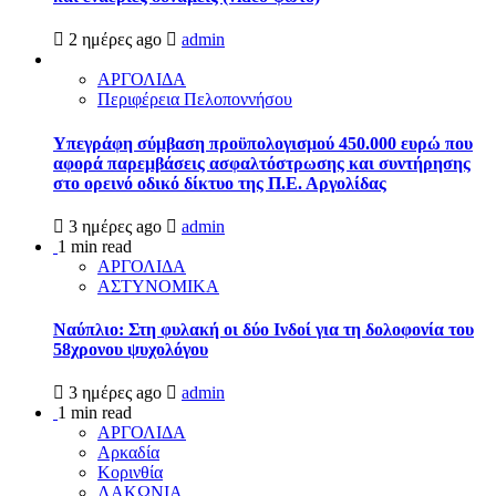
2 ημέρες ago
admin
ΑΡΓΟΛΙΔΑ
Περιφέρεια Πελοποννήσου
Υπεγράφη σύμβαση προϋπολογισμού 450.000 ευρώ που
αφορά παρεμβάσεις ασφαλτόστρωσης και συντήρησης
στο ορεινό οδικό δίκτυο της Π.Ε. Αργολίδας
3 ημέρες ago
admin
1 min read
ΑΡΓΟΛΙΔΑ
ΑΣΤΥΝΟΜΙΚΑ
Ναύπλιο: Στη φυλακή οι δύο Ινδοί για τη δολοφονία του
58χρονου ψυχολόγου
3 ημέρες ago
admin
1 min read
ΑΡΓΟΛΙΔΑ
Αρκαδία
Κορινθία
ΛΑΚΩΝΙΑ