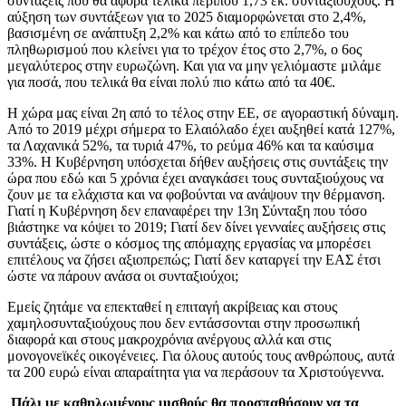
συντάξεις που θα αφορά τελικά περίπου 1,73 εκ. συνταξιούχους. Η
αύξηση των συντάξεων για το 2025 διαμορφώνεται στο 2,4%,
βασισμένη σε ανάπτυξη 2,2% και κάτω από το επίπεδο του
πληθωρισμού που κλείνει για το τρέχον έτος στο 2,7%, ο 6ος
μεγαλύτερος στην ευρωζώνη. Και για να μην γελιόμαστε μιλάμε
για ποσά, που τελικά θα είναι πολύ πιο κάτω από τα 40€.
Η χώρα μας είναι 2η από το τέλος στην ΕΕ, σε αγοραστική δύναμη.
Από το 2019 μέχρι σήμερα το Ελαιόλαδο έχει αυξηθεί κατά 127%,
τα Λαχανικά 52%, τα τυριά 47%, το ρεύμα 46% και τα καύσιμα
33%. Η Κυβέρνηση υπόσχεται δήθεν αυξήσεις στις συντάξεις την
ώρα που εδώ και 5 χρόνια έχει αναγκάσει τους συνταξιούχους να
ζουν με τα ελάχιστα και να φοβούνται να ανάψουν την θέρμανση.
Γιατί η Κυβέρνηση δεν επαναφέρει την 13η Σύνταξη που τόσο
βιάστηκε να κόψει το 2019; Γιατί δεν δίνει γενναίες αυξήσεις στις
συντάξεις, ώστε ο κόσμος της απόμαχης εργασίας να μπορέσει
επιτέλους να ζήσει αξιοπρεπώς; Γιατί δεν καταργεί την ΕΑΣ έτσι
ώστε να πάρουν ανάσα οι συνταξιούχοι;
Εμείς ζητάμε να επεκταθεί η επιταγή ακρίβειας και στους
χαμηλοσυνταξιούχους που δεν εντάσσονται στην προσωπική
διαφορά και στους μακροχρόνια ανέργους αλλά και στις
μονογονεϊκές οικογένειες. Για όλους αυτούς τους ανθρώπους, αυτά
τα 200 ευρώ είναι απαραίτητα για να περάσουν τα Χριστούγεννα.
Πάλι με καθηλωμένους μισθούς θα προσπαθήσουν να τα