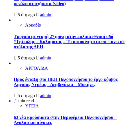
μεγάλα στοιχήματα (video)
5 έτη ago
admin
Αρκαδία
Τροχαίο με νεκρή 27χρονη στην παλαιά εθνική οδό
“Τρίπολης – Καλαμάτας – Το αυτοκίνητο έπεσε πάνω σε
στύλο της ΔΕΗ
5 έτη ago
admin
ΑΡΓΟΛΙΔΑ
Προς ένταξη στο ΠΕΠ Πελοποννήσου το έργο κόμβος
Αρχαίας Νεμέας – Δερβενάκια – Μυκήνες
5 έτη ago
admin
1 min read
ΥΓΕΙΑ
63 νέα κρούσματα στην Περιφέρεια Πελοποννήσου –
Αναλυτικοί πίνακες