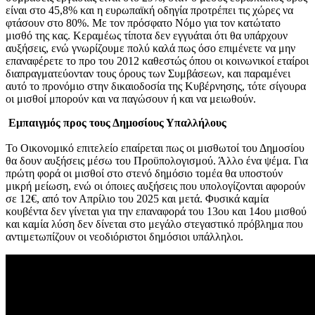
είναι στο 45,8% και η ευρωπαϊκή οδηγία προτρέπει τις χώρες να
φτάσουν στο 80%. Με τον πρόσφατο Νόμο για τον κατώτατο
μισθό της κας. Κεραμέως τίποτα δεν εγγυάται ότι θα υπάρχουν
αυξήσεις, ενώ γνωρίζουμε πολύ καλά πως όσο επιμένετε να μην
επαναφέρετε το προ του 2012 καθεστώς όπου οι κοινωνικοί εταίροι
διαπραγματεύονταν τους όρους των Συμβάσεων, και παραμένει
αυτό το προνόμιο στην δικαιοδοσία της Κυβέρνησης, τότε σίγουρα
οι μισθοί μπορούν και να παγώσουν ή και να μειωθούν.
Εμπαιγμός προς τους Δημοσίους Υπαλλήλους
Το Οικονομικό επιτελείο επαίρεται πως οι μισθωτοί του Δημοσίου
θα δουν αυξήσεις μέσω του Προϋπολογισμού. Άλλο ένα ψέμα. Για
πρώτη φορά οι μισθοί στο στενό δημόσιο τομέα θα υποστούν
μικρή μείωση, ενώ οι όποιες αυξήσεις που υπολογίζονται αφορούν
σε 12€, από τον Απρίλιο του 2025 και μετά. Φυσικά καμία
κουβέντα δεν γίνεται για την επαναφορά του 13ου και 14ου μισθού
και καμία λύση δεν δίνεται στο μεγάλο στεγαστικό πρόβλημα που
αντιμετωπίζουν οι νεοδιόριστοι δημόσιοι υπάλληλοι.