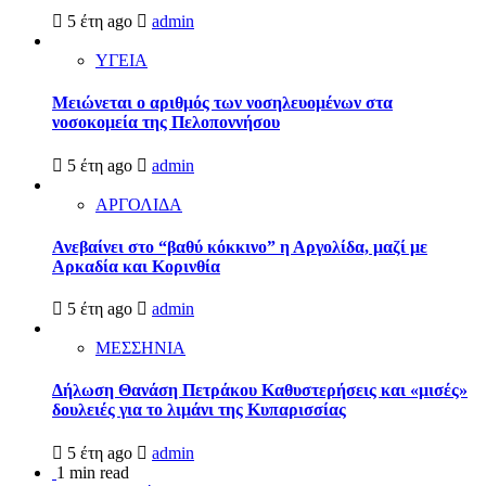
5 έτη ago
admin
ΥΓΕΙΑ
Μειώνεται ο αριθμός των νοσηλευομένων στα
νοσοκομεία της Πελοποννήσου
5 έτη ago
admin
ΑΡΓΟΛΙΔΑ
Ανεβαίνει στο “βαθύ κόκκινο” η Αργολίδα, μαζί με
Αρκαδία και Κορινθία
5 έτη ago
admin
ΜΕΣΣΗΝΙΑ
Δήλωση Θανάση Πετράκου Καθυστερήσεις και «μισές»
δουλειές για το λιμάνι της Κυπαρισσίας
5 έτη ago
admin
1 min read