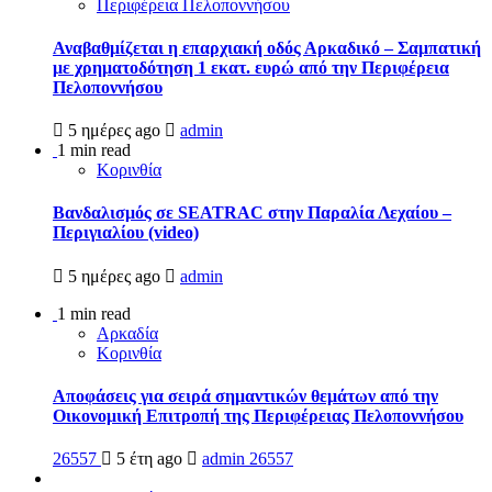
Περιφέρεια Πελοποννήσου
Αναβαθμίζεται η επαρχιακή οδός Αρκαδικό – Σαμπατική
με χρηματοδότηση 1 εκατ. ευρώ από την Περιφέρεια
Πελοποννήσου
5 ημέρες ago
admin
1 min read
Κορινθία
Βανδαλισμός σε SEATRAC στην Παραλία Λεχαίου –
Περιγιαλίου (video)
5 ημέρες ago
admin
1 min read
Αρκαδία
Κορινθία
Αποφάσεις για σειρά σημαντικών θεμάτων από την
Οικονομική Επιτροπή της Περιφέρειας Πελοποννήσου
26557
5 έτη ago
admin
26557