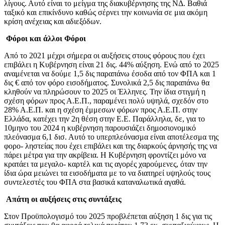
λίγους. Αυτό είναι το μείγμα της διακυβέρνησης της ΝΔ. Βαθιά
ταξικό και επικίνδυνο καθώς σέρνει την κοινωνία σε μια ακόμη
κρίση ανέχειας και αδιεξόδων.
Φόροι και άλλοι Φόροι
Από το 2021 μέχρι σήμερα οι αυξήσεις στους φόρους που έχει
επιβάλει η Κυβέρνηση είναι 21 δις. 44% αύξηση. Ενώ από το 2025
αναμένεται να δούμε 1,5 δις παραπάνω έσοδα από τον ΦΠΑ και 1
δις € από τον φόρο εισοδήματος. Συνολικά 2,5 δις παραπάνω θα
κληθούν να πληρώσουν το 2025 οι Έλληνες. Την ίδια στιγμή η
σχέση φόρων προς Α.Ε.Π., παραμένει πολύ υψηλά, σχεδόν στο
28% Α.Ε.Π. και η σχέση έμμεσων φόρων προς Α.Ε.Π. στην
Ελλάδα, κατέχει την 2η θέση στην Ε.Ε. Παράλληλα, δε, για το
10μηνο του 2024 η κυβέρνηση παρουσιάζει δημοσιονομικό
πλεόνασμα 6,1 δισ. Αυτό το υπερπλεόνασμα είναι αποτέλεσμα της
φορο- ληστείας που έχει επιβάλει και της διαρκούς άρνησής της να
πάρει μέτρα για την ακρίβεια. Η Κυβέρνηση φροντίζει μόνο να
κρατάει τα μεγαλο- καρτέλ και τις αγορές χαρούμενες, όταν την
ίδια ώρα μειώνει τα εισοδήματα με το να διατηρεί υψηλούς τους
συντελεστές του ΦΠΑ στα βασικά καταναλωτικά αγαθά.
Απάτη οι αυξήσεις στις συντάξεις
Στον Προϋπολογισμό του 2025 προβλέπεται αύξηση 1 δις για τις