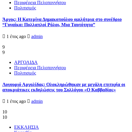
Περιφέρεια Πελοποννήσου
Πολιτισμός
Άργος: Η Κατερίνα Δημακοπούλου ομιλήτρια στο συνέδριο
“Γυναίκα: Πολλαπλοί Ρόλοι, Μια Ταυτότητα”
1 έτος ago
admin
9
9
ΑΡΓΟΛΙΔΑ
Περιφέρεια Πελοποννήσου
Πολιτισμός
Λυγουριό Αργολίδας: Ολοκληρώθηκαν με μεγάλη επιτυχία οι
αποκριάτικες εκδηλώσεις του Συλλόγου «Ο Καββαδίας»
1 έτος ago
admin
10
10
ΕΚΚΛΗΣΙΑ