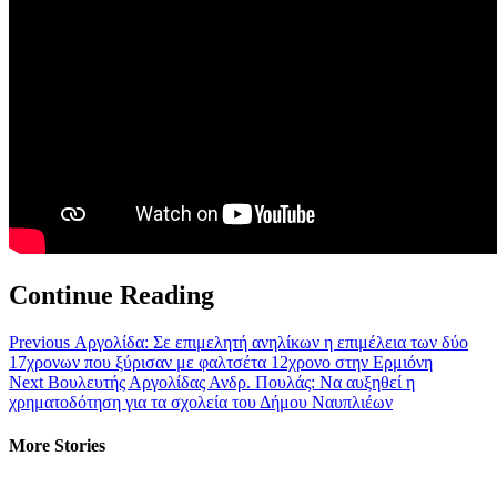
Continue Reading
Previous
Αργολίδα: Σε επιμελητή ανηλίκων η επιμέλεια των δύο
17χρονων που ξύρισαν με φαλτσέτα 12χρονο στην Ερμιόνη
Next
Βουλευτής Αργολίδας Ανδρ. Πουλάς: Να αυξηθεί η
χρηματοδότηση για τα σχολεία του Δήμου Ναυπλιέων
More Stories