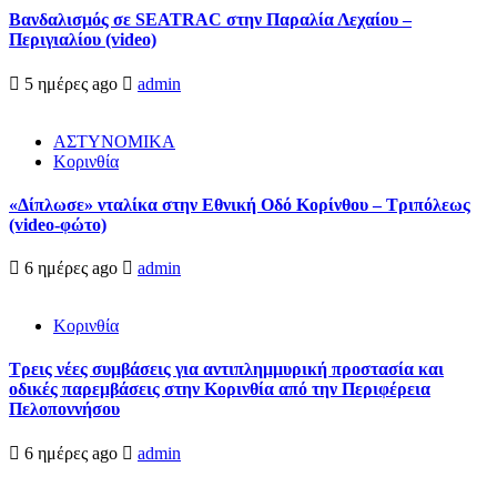
Βανδαλισμός σε SEATRAC στην Παραλία Λεχαίου –
Περιγιαλίου (video)
5 ημέρες ago
admin
ΑΣΤΥΝΟΜΙΚΑ
Κορινθία
«Δίπλωσε» νταλίκα στην Εθνική Oδό Κορίνθου – Τριπόλεως
(video-φώτο)
6 ημέρες ago
admin
Κορινθία
Τρεις νέες συμβάσεις για αντιπλημμυρική προστασία και
οδικές παρεμβάσεις στην Κορινθία από την Περιφέρεια
Πελοποννήσου
6 ημέρες ago
admin