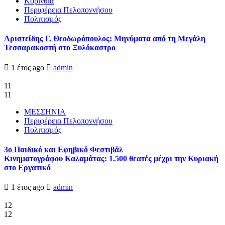
Κορινθία
Περιφέρεια Πελοποννήσου
Πολιτισμός
Αριστείδης Γ. Θεοδωρόπουλος: Μηνύματα από τη Μεγάλη
Τεσσαρακοστή στο Ξυλόκαστρο
1 έτος ago
admin
11
11
ΜΕΣΣΗΝΙΑ
Περιφέρεια Πελοποννήσου
Πολιτισμός
3ο Παιδικό και Εφηβικό Φεστιβάλ
Κινηματογράφου Καλαμάτας: 1.500 θεατές μέχρι την Κυριακή
στο Εργατικό
1 έτος ago
admin
12
12