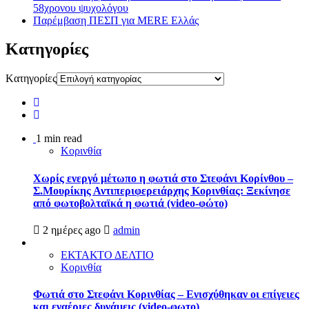
58χρονου ψυχολόγου
Παρέμβαση ΠΕΣΠ για MERE Ελλάς
Kατηγορίες
Kατηγορίες
1 min read
Κορινθία
Χωρίς ενεργό μέτωπο η φωτιά στο Στεφάνι Κορίνθου –
Σ.Μουρίκης Αντιπεριφερειάρχης Κορινθίας: Ξεκίνησε
από φωτοβολταϊκά η φωτιά (video-φώτο)
2 ημέρες ago
admin
ΕΚΤΑΚΤΟ ΔΕΛΤΙΟ
Κορινθία
Φωτιά στο Στεφάνι Κορινθίας – Ενισχύθηκαν οι επίγειες
και εναέριες δυνάμεις (video-φωτο)