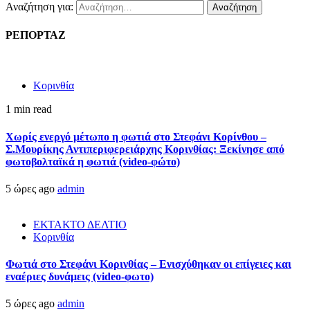
Αναζήτηση για:
ΡΕΠΟΡΤΑΖ
Κορινθία
1 min read
Χωρίς ενεργό μέτωπο η φωτιά στο Στεφάνι Κορίνθου –
Σ.Μουρίκης Αντιπεριφερειάρχης Κορινθίας: Ξεκίνησε από
φωτοβολταϊκά η φωτιά (video-φώτο)
5 ώρες ago
admin
ΕΚΤΑΚΤΟ ΔΕΛΤΙΟ
Κορινθία
Φωτιά στο Στεφάνι Κορινθίας – Ενισχύθηκαν οι επίγειες και
εναέριες δυνάμεις (video-φωτο)
5 ώρες ago
admin