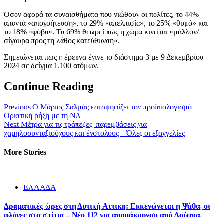
Όσον αφορά τα συναισθήματα που νιώθουν οι πολίτες, το 44%
απαντά «απογοήτευση», το 29% «απελπισία», το 25% «θυμό» και
το 18% «φόβο». Το 69% θεωρεί πως η χώρα κινείται «μάλλον/
σίγουρα προς τη λάθος κατεύθυνση».
Σημειώνεται πως η έρευνα έγινε το διάστημα 3 με 9 Δεκεμβρίου
2024 σε δείγμα 1.100 ατόμων.
Continue Reading
Previous
O Μάριος Σαλμάς καταψηφίζει τον προϋπολογισμό –
Οριστική ρήξη με τη ΝΔ
Next
Μέτρα για τις τράπεζες, παρεμβάσεις για
χαμηλοσυνταξιούχους και ένστολους – Όλες οι εξαγγελίες
More Stories
ΕΛΛΑΔΑ
Δραματικές ώρες στη Δυτική Αττική: Εκκενώνεται η Ψάθα, οι
φλόγες στα σπίτια – Νέο 112 για απομάκρυνση από Λούμπα,