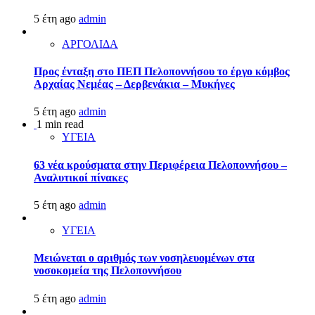
5 έτη ago
admin
ΑΡΓΟΛΙΔΑ
Προς ένταξη στο ΠΕΠ Πελοποννήσου το έργο κόμβος
Αρχαίας Νεμέας – Δερβενάκια – Μυκήνες
5 έτη ago
admin
1 min read
ΥΓΕΙΑ
63 νέα κρούσματα στην Περιφέρεια Πελοποννήσου –
Αναλυτικοί πίνακες
5 έτη ago
admin
ΥΓΕΙΑ
Μειώνεται ο αριθμός των νοσηλευομένων στα
νοσοκομεία της Πελοποννήσου
5 έτη ago
admin