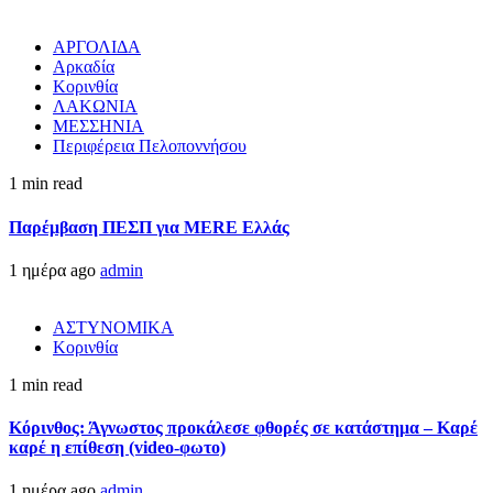
ΑΡΓΟΛΙΔΑ
Αρκαδία
Κορινθία
ΛΑΚΩΝΙΑ
ΜΕΣΣΗΝΙΑ
Περιφέρεια Πελοποννήσου
1 min read
Παρέμβαση ΠΕΣΠ για MERE Ελλάς
1 ημέρα ago
admin
ΑΣΤΥΝΟΜΙΚΑ
Κορινθία
1 min read
Κόρινθος: Άγνωστος προκάλεσε φθορές σε κατάστημα – Καρέ
καρέ η επίθεση (video-φωτο)
1 ημέρα ago
admin