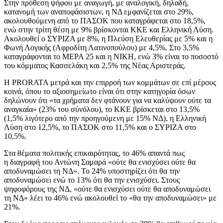
Στην πρόθεση ψήφου με αναγωγή, με αναλογική, δηλαδή,
κατανομή των αναποφάσιστων, η ΝΔ εμφανίζεται στο 29%,
ακολουθούμενη από το ΠΑΣΟΚ που καταγράφεται στο 18,5%,
ενώ στην τρίτη θέση με 9% βρίσκονται ΚΚΕ και Ελληνική Λύση.
Ακολουθεί ο ΣΥΡΙΖΑ με 8%, η Πλεύση Ελευθερίας με 5% και η
Φωνή Λογικής (Αφροδίτη Λατινοπούλου) με 4,5%. Στο 3,5%
καταγράφονται το ΜΕΡΑ 25 και η ΝΙΚΗ, ενώ 3% είναι το ποσοστό
του κόμματος Κασσελάκη και 2,5% της Νέας Αριστεράς.
Η PRORATA μετρά και την επιρροή των κομμάτων σε επί μέρους
κοινά, όπου το αξιοσημείωτο είναι ότι στην κατηγορία όσων
δηλώνουν ότι «τα χρήματα δεν φτάνουν για να καλύψουν ούτε τα
αναγκαία» (23% του σύνόλου), το ΚΚΕ βρίσκεται στο 13,5%
(1,5% λιγότερο από την προηγούμενη με 15% ΝΔ), η Ελληνική
Λύση στο 12,5%, το ΠΑΣΟΚ στο 11,5% και ο ΣΥΡΙΖΑ στο
10,5%.
Στα θέματα πολιτικής επικαιρότητας, το 46% απαντά πως
η διαγραφή του Αντώνη Σαμαρά «ούτε θα ενισχύσει ούτε θα
αποδυναμώσει τη ΝΔ». Το 24% υποστηρίζει ότι θα την
αποδυναμώσει ενώ το 13% ότι θα την ενισχύσει. Στους
ψηφοφόρους της ΝΔ, «ούτε θα ενισχύσει ούτε θα αποδυναμώσει
τη ΝΔ» λέει το 46% ενώ ακολουθεί το «θα την αποδυναμώσει» με
21%.