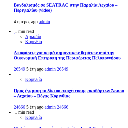
Βανδαλισμός σε SEATRAC στην Παραλία Λεχαίου –
Περιγιαλίου (video)
4 ημέρες ago
admin
1 min read
Αρκαδία
Κορινθία
Αποφάσεις για σειρά σημαντικών θεμάτων από την
Οικονομική Επιτροπή της Περιφέρειας Πελοποννήσου
26549
5 έτη ago
admin
26549
Κορινθία
Προς έγκριση το δίκτυο αποχέτευσης ακαθάρτων Άσσου
– Λεχαίου – Βόχας Κορινθίας
24666
5 έτη ago
admin
24666
1 min read
Κορινθία