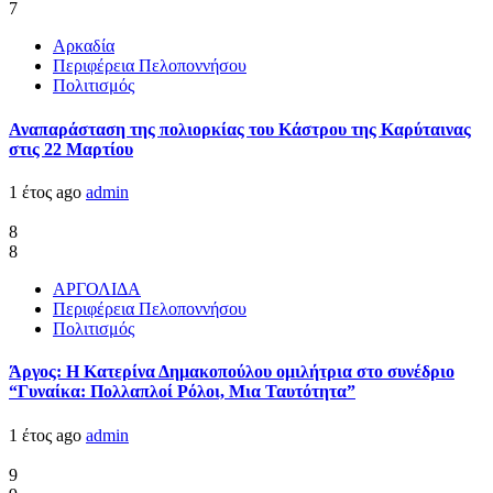
7
Αρκαδία
Περιφέρεια Πελοποννήσου
Πολιτισμός
Αναπαράσταση της πολιορκίας του Κάστρου της Καρύταινας
στις 22 Μαρτίου
1 έτος ago
admin
8
8
ΑΡΓΟΛΙΔΑ
Περιφέρεια Πελοποννήσου
Πολιτισμός
Άργος: Η Κατερίνα Δημακοπούλου ομιλήτρια στο συνέδριο
“Γυναίκα: Πολλαπλοί Ρόλοι, Μια Ταυτότητα”
1 έτος ago
admin
9