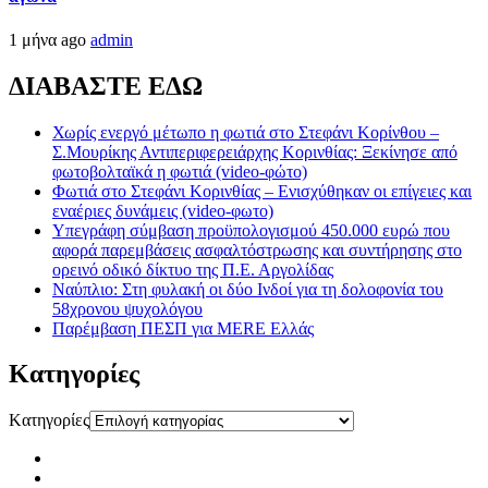
1 μήνα ago
admin
ΔΙΑΒΑΣΤΕ ΕΔΩ
Χωρίς ενεργό μέτωπο η φωτιά στο Στεφάνι Κορίνθου –
Σ.Μουρίκης Αντιπεριφερειάρχης Κορινθίας: Ξεκίνησε από
φωτοβολταϊκά η φωτιά (video-φώτο)
Φωτιά στο Στεφάνι Κορινθίας – Ενισχύθηκαν οι επίγειες και
εναέριες δυνάμεις (video-φωτο)
Υπεγράφη σύμβαση προϋπολογισμού 450.000 ευρώ που
αφορά παρεμβάσεις ασφαλτόστρωσης και συντήρησης στο
ορεινό οδικό δίκτυο της Π.Ε. Αργολίδας
Ναύπλιο: Στη φυλακή οι δύο Ινδοί για τη δολοφονία του
58χρονου ψυχολόγου
Παρέμβαση ΠΕΣΠ για MERE Ελλάς
Kατηγορίες
Kατηγορίες