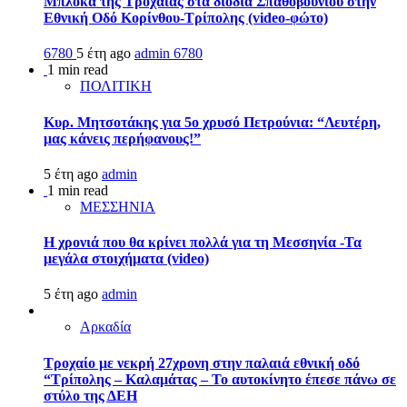
Μπλόκα της Τροχαίας στα διόδια Σπαθοβουνίου στην
Εθνική Οδό Κορίνθου-Τρίπολης (video-φώτο)
6780
5 έτη ago
admin
6780
1 min read
ΠΟΛΙΤΙΚΗ
Κυρ. Μητσοτάκης για 5ο χρυσό Πετρούνια: “Λευτέρη,
μας κάνεις περήφανους!”
5 έτη ago
admin
1 min read
ΜΕΣΣΗΝΙΑ
Η χρονιά που θα κρίνει πολλά για τη Μεσσηνία -Τα
μεγάλα στοιχήματα (video)
5 έτη ago
admin
Αρκαδία
Τροχαίο με νεκρή 27χρονη στην παλαιά εθνική οδό
“Τρίπολης – Καλαμάτας – Το αυτοκίνητο έπεσε πάνω σε
στύλο της ΔΕΗ