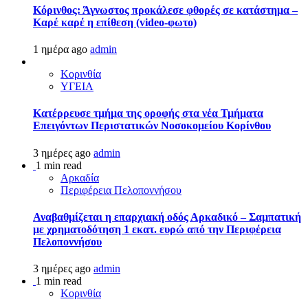
Κόρινθος: Άγνωστος προκάλεσε φθορές σε κατάστημα –
Καρέ καρέ η επίθεση (video-φωτο)
1 ημέρα ago
admin
Κορινθία
ΥΓΕΙΑ
Kατέρρευσε τμήμα της οροφής στα νέα Τμήματα
Επειγόντων Περιστατικών Νοσοκομείου Κορίνθου
3 ημέρες ago
admin
1 min read
Αρκαδία
Περιφέρεια Πελοποννήσου
Αναβαθμίζεται η επαρχιακή οδός Αρκαδικό – Σαμπατική
με χρηματοδότηση 1 εκατ. ευρώ από την Περιφέρεια
Πελοποννήσου
3 ημέρες ago
admin
1 min read
Κορινθία