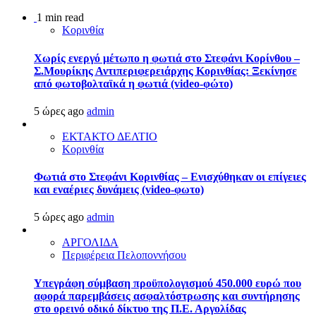
1 min read
Κορινθία
Χωρίς ενεργό μέτωπο η φωτιά στο Στεφάνι Κορίνθου –
Σ.Μουρίκης Αντιπεριφερειάρχης Κορινθίας: Ξεκίνησε
από φωτοβολταϊκά η φωτιά (video-φώτο)
5 ώρες ago
admin
ΕΚΤΑΚΤΟ ΔΕΛΤΙΟ
Κορινθία
Φωτιά στο Στεφάνι Κορινθίας – Ενισχύθηκαν οι επίγειες
και εναέριες δυνάμεις (video-φωτο)
5 ώρες ago
admin
ΑΡΓΟΛΙΔΑ
Περιφέρεια Πελοποννήσου
Υπεγράφη σύμβαση προϋπολογισμού 450.000 ευρώ που
αφορά παρεμβάσεις ασφαλτόστρωσης και συντήρησης
στο ορεινό οδικό δίκτυο της Π.Ε. Αργολίδας