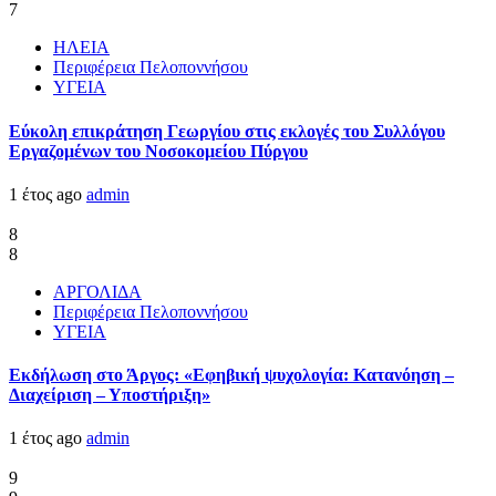
7
ΗΛΕΙΑ
Περιφέρεια Πελοποννήσου
ΥΓΕΙΑ
Εύκολη επικράτηση Γεωργίου στις εκλογές του Συλλόγου
Εργαζομένων του Νοσοκομείου Πύργου
1 έτος ago
admin
8
8
ΑΡΓΟΛΙΔΑ
Περιφέρεια Πελοποννήσου
ΥΓΕΙΑ
Εκδήλωση στο Άργος: «Εφηβική ψυχολογία: Κατανόηση –
Διαχείριση – Υποστήριξη»
1 έτος ago
admin
9