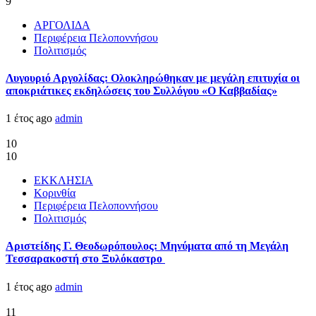
9
ΑΡΓΟΛΙΔΑ
Περιφέρεια Πελοποννήσου
Πολιτισμός
Λυγουριό Αργολίδας: Ολοκληρώθηκαν με μεγάλη επιτυχία οι
αποκριάτικες εκδηλώσεις του Συλλόγου «Ο Καββαδίας»
1 έτος ago
admin
10
10
ΕΚΚΛΗΣΙΑ
Κορινθία
Περιφέρεια Πελοποννήσου
Πολιτισμός
Αριστείδης Γ. Θεοδωρόπουλος: Μηνύματα από τη Μεγάλη
Τεσσαρακοστή στο Ξυλόκαστρο
1 έτος ago
admin
11