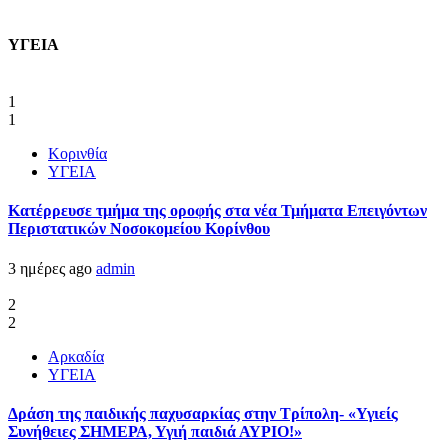
ΥΓΕΙΑ
1
1
Κορινθία
ΥΓΕΙΑ
Kατέρρευσε τμήμα της οροφής στα νέα Τμήματα Επειγόντων
Περιστατικών Νοσοκομείου Κορίνθου
3 ημέρες ago
admin
2
2
Αρκαδία
ΥΓΕΙΑ
Δράση της παιδικής παχυσαρκίας στην Τρίπολη- «Υγιείς
Συνήθειες ΣΗΜΕΡΑ, Υγιή παιδιά ΑΥΡΙΟ!»