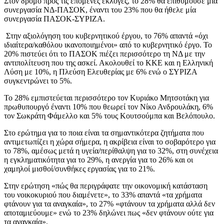
Στον δρόμο προς τις επόμενες εκλογές, το 28% θα επιθυμούσε μία
συνεργασία ΝΔ-ΠΑΣΟΚ, έναντι του 23% που θα ήθελε μία
συνεργασία ΠΑΣΟΚ-ΣΥΡΙΖΑ.
Στην αξιολόγηση του κυβερνητικού έργου, το 76% απαντά «όχι
ιδιαίτερα/καθόλου ικανοποιημένοι» από το κυβερνητικό έργο. Το
20% πιστεύει ότι το ΠΑΣΟΚ πιέζει περισσότερο τη ΝΔ με την
αντιπολίτευση που της ασκεί. Ακολουθεί το ΚΚΕ και η Ελληνική
Λύση με 10%, η Πλεύση Ελευθερίας με 6% ενώ ο ΣΥΡΙΖΑ
συγκεντρώνει το 5%.
Το 28% εμπιστεύεται περισσότερο τον Κυριάκο Μητσοτάκη για
πρωθυπουργό έναντι 10% που θεωρεί τον Νίκο Ανδρουλάκη, 6%
τον Σωκράτη Φάμελλο και 5% τους Κουτσούμπα και Βελόπουλο.
Στο ερώτημα για το ποια είναι τα σημαντικότερα ζητήματα που
αντιμετωπίζει η χώρα σήμερα, η ακρίβεια είναι το σοβαρότερο για
το 78%, αμέσως μετά η υγεία/περίθαλψη για το 32%, στη συνέχεια
η εγκληματικότητα για το 29%, η ανεργία για το 26% και οι
χαμηλοί μισθοί/συνθήκες εργασίας για το 21%.
Στην ερώτηση «πώς θα περιγράφατε την οικονομική κατάσταση
του νοικοκυριού που διαμένετε», το 33% απαντά «τα χρήματα
φτάνουν για τα αναγκαία», το 27% «φτάνουν τα χρήματα αλλά δεν
αποταμιεύουμε» ενώ το 23% δηλώνει πως «δεν φτάνουν ούτε για
τα αναγκαία».