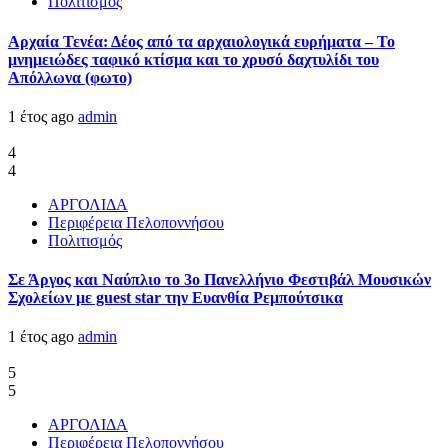
Πολιτισμός
Αρχαία Τενέα: Δέος από τα αρχαιολογικά ευρήματα – Το
μνημειώδες ταφικό κτίσμα και το χρυσό δαχτυλίδι του
Απόλλωνα (φωτο)
1 έτος ago
admin
4
4
ΑΡΓΟΛΙΔΑ
Περιφέρεια Πελοποννήσου
Πολιτισμός
Σε Άργος και Ναύπλιο το 3ο Πανελλήνιο Φεστιβάλ Μουσικών
Σχολείων με guest star την Ευανθία Ρεμπούτσικα
1 έτος ago
admin
5
5
ΑΡΓΟΛΙΔΑ
Περιφέρεια Πελοποννήσου