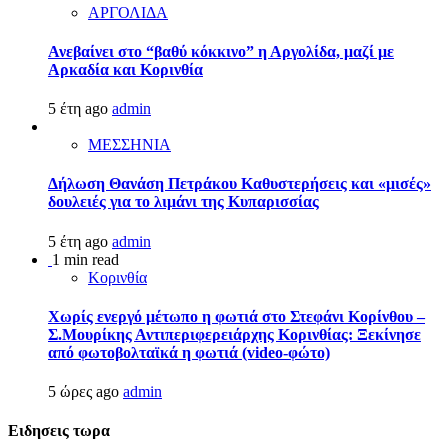
ΑΡΓΟΛΙΔΑ
Ανεβαίνει στο “βαθύ κόκκινο” η Αργολίδα, μαζί με
Αρκαδία και Κορινθία
5 έτη ago
admin
ΜΕΣΣΗΝΙΑ
Δήλωση Θανάση Πετράκου Καθυστερήσεις και «μισές»
δουλειές για το λιμάνι της Κυπαρισσίας
5 έτη ago
admin
1 min read
Κορινθία
Χωρίς ενεργό μέτωπο η φωτιά στο Στεφάνι Κορίνθου –
Σ.Μουρίκης Αντιπεριφερειάρχης Κορινθίας: Ξεκίνησε
από φωτοβολταϊκά η φωτιά (video-φώτο)
5 ώρες ago
admin
Ειδησεις τωρα