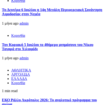
Κορινθία
Τη Δευτέρα 6 Ιουλίου η 14η Μεγάλη Περιφερειακή Συνάντηση
Αιμοδοσίας στην Νεμέα
1 μήνα ago
admin
Κορινθία
Την Κυριακή 5 Ιουλίου το 40ήμερο μνημόσυνο του Νίκου
Ταγαρά στο Χιλιομόδι
1 μήνα ago
admin
ΑΘΛΗΤΙΚΑ
ΑΡΓΟΛΙΔΑ
ΕΛΛΑΔΑ
Κορινθία
1 min read
ΕΚΟ Ράλλυ Ακρόπολις 2026: Το αναλυτικό πρόγραμμα του
αγώνα