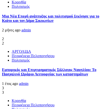
Κορινθία
Πολιτισμός
Μια Νέα Εποχή ανάπτυξης και πολιτισμού ξεκίνησε για το
Κιάτο και τον Δήμο Σικυωνίων
2 μήνες ago
admin
2
2
ΑΡΓΟΛΙΔΑ
Περιφέρεια Πελοποννήσου
Πολιτισμός
Εμπορικός και Επιχειρηματικός Σύλλογος Ναυπλίου: Το
Πασχαλινό Ωράριο Λειτουργίας των καταστημάτων
1 έτος ago
admin
3
3
Κορινθία
Περιφέρεια Πελοποννήσου