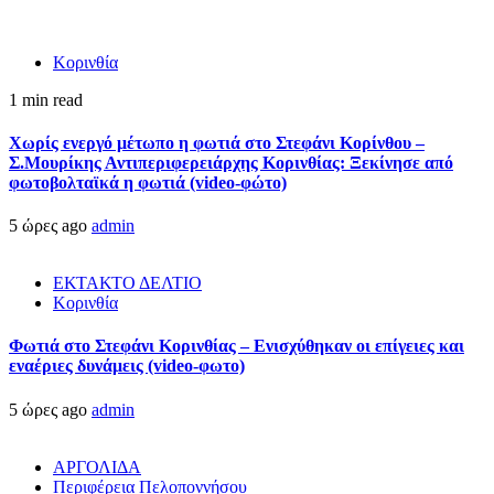
Κορινθία
1 min read
Χωρίς ενεργό μέτωπο η φωτιά στο Στεφάνι Κορίνθου –
Σ.Μουρίκης Αντιπεριφερειάρχης Κορινθίας: Ξεκίνησε από
φωτοβολταϊκά η φωτιά (video-φώτο)
5 ώρες ago
admin
ΕΚΤΑΚΤΟ ΔΕΛΤΙΟ
Κορινθία
Φωτιά στο Στεφάνι Κορινθίας – Ενισχύθηκαν οι επίγειες και
εναέριες δυνάμεις (video-φωτο)
5 ώρες ago
admin
ΑΡΓΟΛΙΔΑ
Περιφέρεια Πελοποννήσου