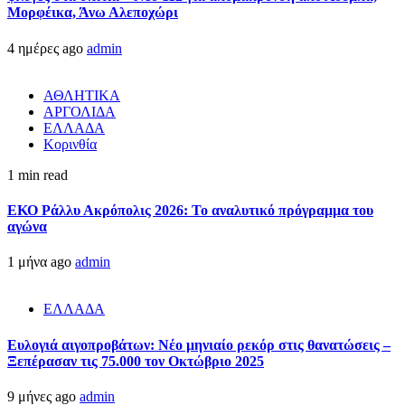
Μορφέικα, Άνω Αλεποχώρι
4 ημέρες ago
admin
ΑΘΛΗΤΙΚΑ
ΑΡΓΟΛΙΔΑ
ΕΛΛΑΔΑ
Κορινθία
1 min read
ΕΚΟ Ράλλυ Ακρόπολις 2026: Το αναλυτικό πρόγραμμα του
αγώνα
1 μήνα ago
admin
ΕΛΛΑΔΑ
Ευλογιά αιγοπροβάτων: Νέο μηνιαίο ρεκόρ στις θανατώσεις –
Ξεπέρασαν τις 75.000 τον Οκτώβριο 2025
9 μήνες ago
admin