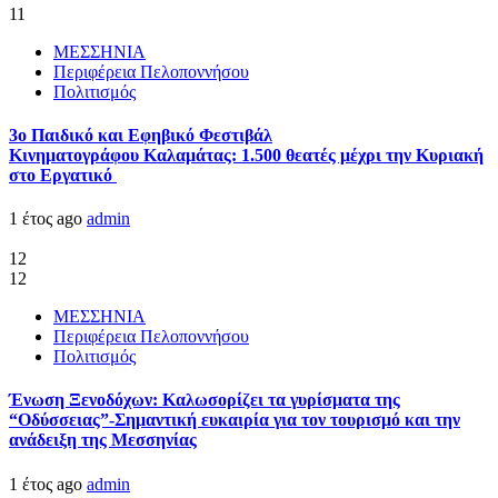
11
ΜΕΣΣΗΝΙΑ
Περιφέρεια Πελοποννήσου
Πολιτισμός
3ο Παιδικό και Εφηβικό Φεστιβάλ
Κινηματογράφου Καλαμάτας: 1.500 θεατές μέχρι την Κυριακή
στο Εργατικό
1 έτος ago
admin
12
12
ΜΕΣΣΗΝΙΑ
Περιφέρεια Πελοποννήσου
Πολιτισμός
Ένωση Ξενοδόχων: Καλωσορίζει τα γυρίσματα της
“Οδύσσειας”-Σημαντική ευκαιρία για τον τουρισμό και την
ανάδειξη της Μεσσηνίας
1 έτος ago
admin