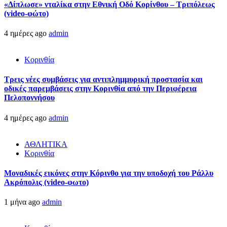
«Δίπλωσε» νταλίκα στην Εθνική Oδό Κορίνθου – Τριπόλεως
(video-φώτο)
4 ημέρες ago
admin
Κορινθία
Τρεις νέες συμβάσεις για αντιπλημμυρική προστασία και
οδικές παρεμβάσεις στην Κορινθία από την Περιφέρεια
Πελοποννήσου
4 ημέρες ago
admin
ΑΘΛΗΤΙΚΑ
Κορινθία
Μοναδικές εικόνες στην Κόρινθο για την υποδοχή του Ράλλυ
Ακρόπολις (video-φωτο)
1 μήνα ago
admin